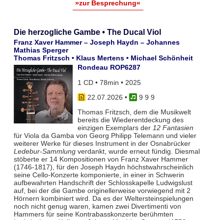
»zur Besprechung«
Die herzogliche Gambe • The Ducal Viol
Franz Xaver Hammer – Joseph Haydn – Johannes
Mathias Sperger
Thomas Fritzsch • Klaus Mertens • Michael Schönheit
Rondeau ROP6287
1 CD • 78min • 2025
22.07.2026
•
9 9 9
Thomas Fritzsch, dem die Musikwelt
bereits die Wiederentdeckung des
einzigen Exemplars der
12 Fantasien
für Viola da Gamba von Georg Philipp Telemann und vieler
weiterer Werke für dieses Instrument in der Osnabrücker
Ledebur-Sammlung
verdankt, wurde erneut fündig. Diesmal
stöberte er 14 Kompositionen von Franz Xaver Hammer
(1746-1817), für den Joseph Haydn höchstwahrscheinlich
seine Cello-Konzerte komponierte, in einer in Schwerin
aufbewahrten Handschrift der Schlosskapelle Ludwigslust
auf, bei der die Gambe originellerweise vorwiegend mit 2
Hörnern kombiniert wird. Da es der Weltersteinspielungen
noch nicht genug waren, kamen zwei Divertimenti von
Hammers für seine Kontrabasskonzerte berühmten