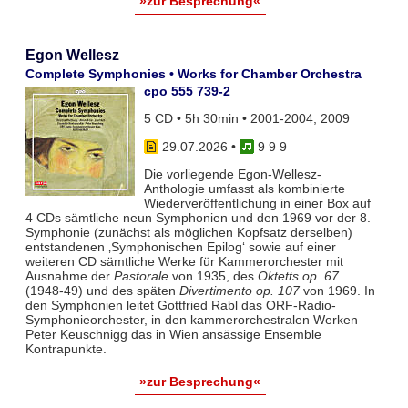
»zur Besprechung«
Egon Wellesz
Complete Symphonies • Works for Chamber Orchestra
cpo 555 739-2
5 CD • 5h 30min • 2001-2004, 2009
29.07.2026
•
9 9 9
Die vorliegende Egon-Wellesz-
Anthologie umfasst als kombinierte
Wiederveröffentlichung in einer Box auf
4 CDs sämtliche neun Symphonien und den 1969 vor der 8.
Symphonie (zunächst als möglichen Kopfsatz derselben)
entstandenen ‚Symphonischen Epilog‘ sowie auf einer
weiteren CD sämtliche Werke für Kammerorchester mit
Ausnahme der
Pastorale
von 1935, des
Oktetts op. 67
(1948-49) und des späten
Divertimento op. 107
von 1969. In
den Symphonien leitet Gottfried Rabl das ORF-Radio-
Symphonieorchester, in den kammerorchestralen Werken
Peter Keuschnigg das in Wien ansässige Ensemble
Kontrapunkte.
»zur Besprechung«