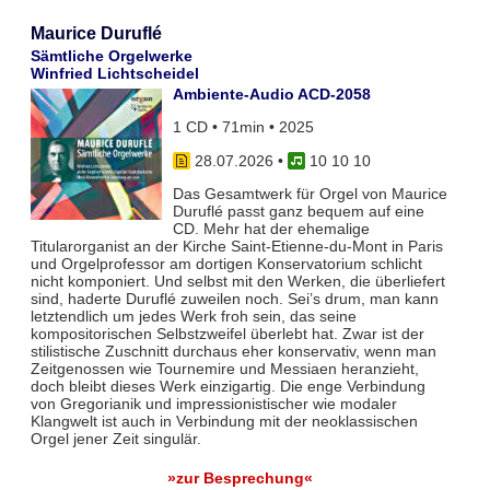
Maurice Duruflé
Sämtliche Orgelwerke
Winfried Lichtscheidel
Ambiente-Audio ACD-2058
1 CD • 71min • 2025
28.07.2026
•
10 10 10
Das Gesamtwerk für Orgel von Maurice
Duruflé passt ganz bequem auf eine
CD. Mehr hat der ehemalige
Titularorganist an der Kirche Saint-Etienne-du-Mont in Paris
und Orgelprofessor am dortigen Konservatorium schlicht
nicht komponiert. Und selbst mit den Werken, die überliefert
sind, haderte Duruflé zuweilen noch. Sei’s drum, man kann
letztendlich um jedes Werk froh sein, das seine
kompositorischen Selbstzweifel überlebt hat. Zwar ist der
stilistische Zuschnitt durchaus eher konservativ, wenn man
Zeitgenossen wie Tournemire und Messiaen heranzieht,
doch bleibt dieses Werk einzigartig. Die enge Verbindung
von Gregorianik und impressionistischer wie modaler
Klangwelt ist auch in Verbindung mit der neoklassischen
Orgel jener Zeit singulär.
»zur Besprechung«