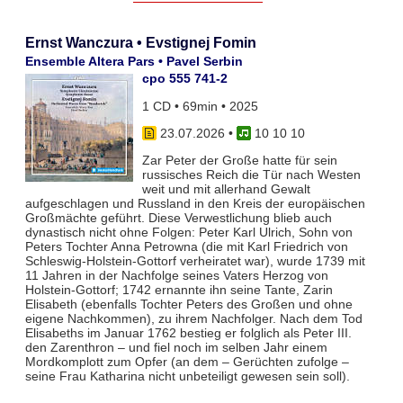
Ernst Wanczura • Evstignej Fomin
Ensemble Altera Pars • Pavel Serbin
cpo 555 741-2
1 CD • 69min • 2025
23.07.2026
•
10 10 10
Zar Peter der Große hatte für sein
russisches Reich die Tür nach Westen
weit und mit allerhand Gewalt
aufgeschlagen und Russland in den Kreis der europäischen
Großmächte geführt. Diese Verwestlichung blieb auch
dynastisch nicht ohne Folgen: Peter Karl Ulrich, Sohn von
Peters Tochter Anna Petrowna (die mit Karl Friedrich von
Schleswig-Holstein-Gottorf verheiratet war), wurde 1739 mit
11 Jahren in der Nachfolge seines Vaters Herzog von
Holstein-Gottorf; 1742 ernannte ihn seine Tante, Zarin
Elisabeth (ebenfalls Tochter Peters des Großen und ohne
eigene Nachkommen), zu ihrem Nachfolger. Nach dem Tod
Elisabeths im Januar 1762 bestieg er folglich als Peter III.
den Zarenthron – und fiel noch im selben Jahr einem
Mordkomplott zum Opfer (an dem – Gerüchten zufolge –
seine Frau Katharina nicht unbeteiligt gewesen sein soll).