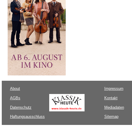
About
Impressum
AGBs
Kontakt
Datenschutz
Mediadaten
Haftungsausschluss
Sitemap