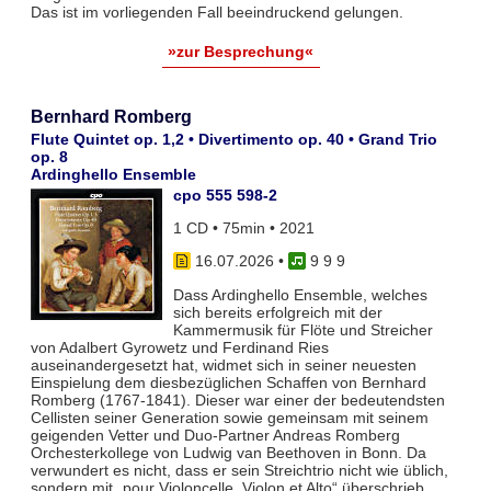
Das ist im vorliegenden Fall beeindruckend gelungen.
»zur Besprechung«
Bernhard Romberg
Flute Quintet op. 1,2 • Divertimento op. 40 • Grand Trio
op. 8
Ardinghello Ensemble
cpo 555 598-2
1 CD • 75min • 2021
16.07.2026
•
9 9 9
Dass Ardinghello Ensemble, welches
sich bereits erfolgreich mit der
Kammermusik für Flöte und Streicher
von Adalbert Gyrowetz und Ferdinand Ries
auseinandergesetzt hat, widmet sich in seiner neuesten
Einspielung dem diesbezüglichen Schaffen von Bernhard
Romberg (1767-1841). Dieser war einer der bedeutendsten
Cellisten seiner Generation sowie gemeinsam mit seinem
geigenden Vetter und Duo-Partner Andreas Romberg
Orchesterkollege von Ludwig van Beethoven in Bonn. Da
verwundert es nicht, dass er sein Streichtrio nicht wie üblich,
sondern mit „pour Violoncelle, Violon et Alto“ überschrieb.