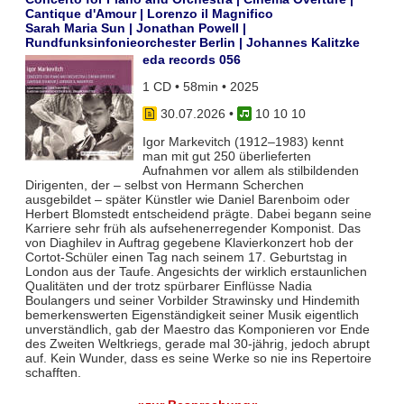
Cantique d'Amour | Lorenzo il Magnifico
Sarah Maria Sun | Jonathan Powell |
Rundfunksinfonieorchester Berlin | Johannes Kalitzke
eda records 056
1 CD • 58min • 2025
30.07.2026
•
10 10 10
Igor Markevitch (1912–1983) kennt
man mit gut 250 überlieferten
Aufnahmen vor allem als stilbildenden
Dirigenten, der – selbst von Hermann Scherchen
ausgebildet – später Künstler wie Daniel Barenboim oder
Herbert Blomstedt entscheidend prägte. Dabei begann seine
Karriere sehr früh als aufsehenerregender Komponist. Das
von Diaghilev in Auftrag gegebene Klavierkonzert hob der
Cortot-Schüler einen Tag nach seinem 17. Geburtstag in
London aus der Taufe. Angesichts der wirklich erstaunlichen
Qualitäten und der trotz spürbarer Einflüsse Nadia
Boulangers und seiner Vorbilder Strawinsky und Hindemith
bemerkenswerten Eigenständigkeit seiner Musik eigentlich
unverständlich, gab der Maestro das Komponieren vor Ende
des Zweiten Weltkriegs, gerade mal 30-jährig, jedoch abrupt
auf. Kein Wunder, dass es seine Werke so nie ins Repertoire
schafften.