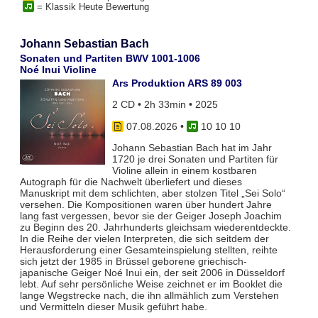
= Klassik Heute Bewertung
Johann Sebastian Bach
Sonaten und Partiten BWV 1001-1006
Noé Inui Violine
Ars Produktion ARS 89 003
2 CD • 2h 33min • 2025
07.08.2026
•
10 10 10
Johann Sebastian Bach hat im Jahr
1720 je drei Sonaten und Partiten für
Violine allein in einem kostbaren
Autograph für die Nachwelt überliefert und dieses
Manuskript mit dem schlichten, aber stolzen Titel „Sei Solo“
versehen. Die Kompositionen waren über hundert Jahre
lang fast vergessen, bevor sie der Geiger Joseph Joachim
zu Beginn des 20. Jahrhunderts gleichsam wiederentdeckte.
In die Reihe der vielen Interpreten, die sich seitdem der
Herausforderung einer Gesamteinspielung stellten, reihte
sich jetzt der 1985 in Brüssel geborene griechisch-
japanische Geiger Noé Inui ein, der seit 2006 in Düsseldorf
lebt. Auf sehr persönliche Weise zeichnet er im Booklet die
lange Wegstrecke nach, die ihn allmählich zum Verstehen
und Vermitteln dieser Musik geführt habe.