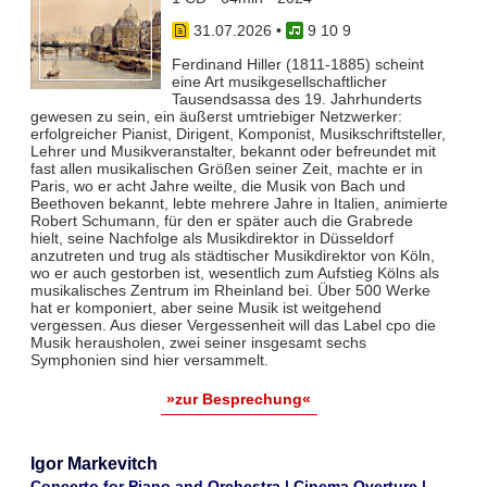
31.07.2026
•
9 10 9
Ferdinand Hiller (1811-1885) scheint
eine Art musikgesellschaftlicher
Tausendsassa des 19. Jahrhunderts
gewesen zu sein, ein äußerst umtriebiger Netzwerker:
erfolgreicher Pianist, Dirigent, Komponist, Musikschriftsteller,
Lehrer und Musikveranstalter, bekannt oder befreundet mit
fast allen musikalischen Größen seiner Zeit, machte er in
Paris, wo er acht Jahre weilte, die Musik von Bach und
Beethoven bekannt, lebte mehrere Jahre in Italien, animierte
Robert Schumann, für den er später auch die Grabrede
hielt, seine Nachfolge als Musikdirektor in Düsseldorf
anzutreten und trug als städtischer Musikdirektor von Köln,
wo er auch gestorben ist, wesentlich zum Aufstieg Kölns als
musikalisches Zentrum im Rheinland bei. Über 500 Werke
hat er komponiert, aber seine Musik ist weitgehend
vergessen. Aus dieser Vergessenheit will das Label cpo die
Musik herausholen, zwei seiner insgesamt sechs
Symphonien sind hier versammelt.
»zur Besprechung«
Igor Markevitch
Concerto for Piano and Orchestra | Cinema Overture |