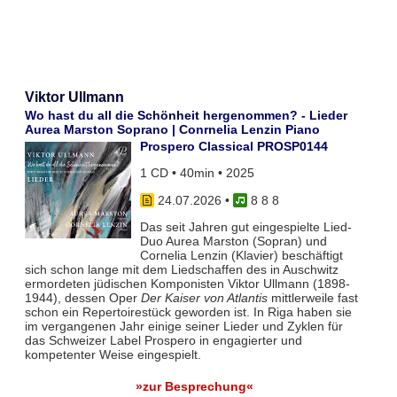
Viktor Ullmann
Wo hast du all die Schönheit hergenommen? - Lieder
Aurea Marston Soprano | Conrnelia Lenzin Piano
Prospero Classical PROSP0144
1 CD • 40min • 2025
24.07.2026
•
8 8 8
Das seit Jahren gut eingespielte Lied-
Duo Aurea Marston (Sopran) und
Cornelia Lenzin (Klavier) beschäftigt
sich schon lange mit dem Liedschaffen des in Auschwitz
ermordeten jüdischen Komponisten Viktor Ullmann (1898-
1944), dessen Oper
Der Kaiser von Atlantis
mittlerweile fast
schon ein Repertoirestück geworden ist. In Riga haben sie
im vergangenen Jahr einige seiner Lieder und Zyklen für
das Schweizer Label Prospero in engagierter und
kompetenter Weise eingespielt.
»zur Besprechung«