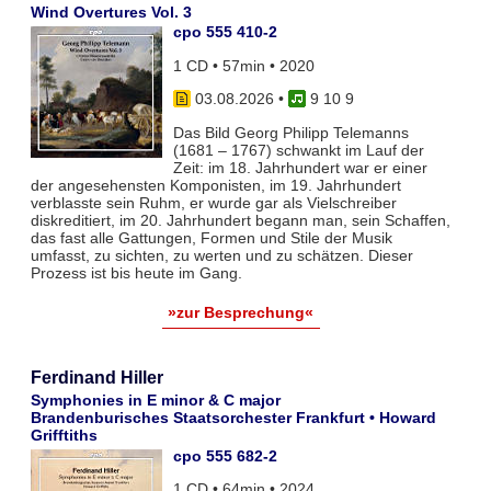
Wind Overtures Vol. 3
cpo 555 410-2
1 CD • 57min • 2020
03.08.2026
•
9 10 9
Das Bild Georg Philipp Telemanns
(1681 – 1767) schwankt im Lauf der
Zeit: im 18. Jahrhundert war er einer
der angesehensten Komponisten, im 19. Jahrhundert
verblasste sein Ruhm, er wurde gar als Vielschreiber
diskreditiert, im 20. Jahrhundert begann man, sein Schaffen,
das fast alle Gattungen, Formen und Stile der Musik
umfasst, zu sichten, zu werten und zu schätzen. Dieser
Prozess ist bis heute im Gang.
»zur Besprechung«
Ferdinand Hiller
Symphonies in E minor & C major
Brandenburisches Staatsorchester Frankfurt • Howard
Grifftiths
cpo 555 682-2
1 CD • 64min • 2024