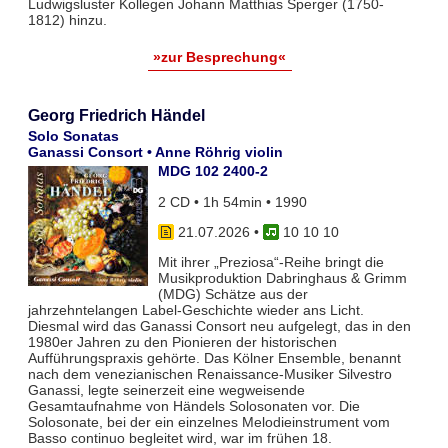
Ludwigsluster Kollegen Johann Matthias Sperger (1750-
1812) hinzu.
»zur Besprechung«
Georg Friedrich Händel
Solo Sonatas
Ganassi Consort • Anne Röhrig violin
MDG 102 2400-2
2 CD • 1h 54min • 1990
21.07.2026
•
10 10 10
Mit ihrer „Preziosa“-Reihe bringt die
Musikproduktion Dabringhaus & Grimm
(MDG) Schätze aus der
jahrzehntelangen Label-Geschichte wieder ans Licht.
Diesmal wird das Ganassi Consort neu aufgelegt, das in den
1980er Jahren zu den Pionieren der historischen
Aufführungspraxis gehörte. Das Kölner Ensemble, benannt
nach dem venezianischen Renaissance-Musiker Silvestro
Ganassi, legte seinerzeit eine wegweisende
Gesamtaufnahme von Händels Solosonaten vor. Die
Solosonate, bei der ein einzelnes Melodieinstrument vom
Basso continuo begleitet wird, war im frühen 18.