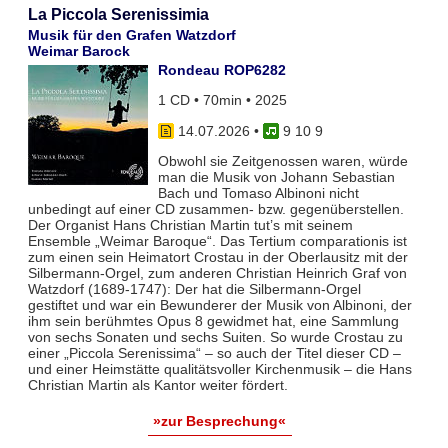
La Piccola Serenissimia
Musik für den Grafen Watzdorf
Weimar Barock
Rondeau ROP6282
1 CD • 70min • 2025
14.07.2026
•
9 10 9
Obwohl sie Zeitgenossen waren, würde
man die Musik von Johann Sebastian
Bach und Tomaso Albinoni nicht
unbedingt auf einer CD zusammen- bzw. gegenüberstellen.
Der Organist Hans Christian Martin tut’s mit seinem
Ensemble „Weimar Baroque“. Das Tertium comparationis ist
zum einen sein Heimatort Crostau in der Oberlausitz mit der
Silbermann-Orgel, zum anderen Christian Heinrich Graf von
Watzdorf (1689-1747): Der hat die Silbermann-Orgel
gestiftet und war ein Bewunderer der Musik von Albinoni, der
ihm sein berühmtes Opus 8 gewidmet hat, eine Sammlung
von sechs Sonaten und sechs Suiten. So wurde Crostau zu
einer „Piccola Serenissima“ – so auch der Titel dieser CD –
und einer Heimstätte qualitätsvoller Kirchenmusik – die Hans
Christian Martin als Kantor weiter fördert.
»zur Besprechung«