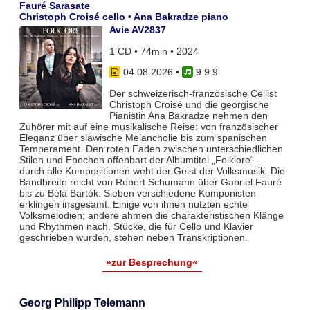
Fauré Sarasate
Christoph Croisé cello • Ana Bakradze piano
Avie AV2837
1 CD • 74min • 2024
04.08.2026
•
9 9 9
Der schweizerisch-französische Cellist
Christoph Croisé und die georgische
Pianistin Ana Bakradze nehmen den
Zuhörer mit auf eine musikalische Reise: von französischer
Eleganz über slawische Melancholie bis zum spanischen
Temperament. Den roten Faden zwischen unterschiedlichen
Stilen und Epochen offenbart der Albumtitel „Folklore“ –
durch alle Kompositionen weht der Geist der Volksmusik. Die
Bandbreite reicht von Robert Schumann über Gabriel Fauré
bis zu Béla Bartók. Sieben verschiedene Komponisten
erklingen insgesamt. Einige von ihnen nutzten echte
Volksmelodien; andere ahmen die charakteristischen Klänge
und Rhythmen nach. Stücke, die für Cello und Klavier
geschrieben wurden, stehen neben Transkriptionen.
»zur Besprechung«
Georg Philipp Telemann