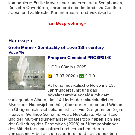
komponierte Emilie Mayer unter anderem acht Symphonien,
fünfzehn Ouvertüren, darunter die bedeutende zu Goethes
Faust
, und zahlreiche Kammermusik- und Vokalwerke.
»zur Besprechung«
Hadewijch
Grote Minne • Spirituality of Love 13th century
VocaMe
Prospero Classical PROSP0140
1 CD • 63min • 2025
17.07.2026
•
9 9 9
Auf eine musikalische Reise ins 13.
Jahrhundert führt uns das
Vokalensemble VocaMe mit dem
vorliegenden Album, das 14 Lieder der mittelalterlichen
Mystikerin Hadewijch enthält, über deren Leben und Wirken
im Übrigen nicht viel bekannt ist. Die vier Sängerinnen Sigrid
Hausen, Gerlinde Sämann, Petra Noskalová, Maria Hauer
und der Multi-Instrumentalist Michael Popp haben sich seit
der Gründung des Ensembles (2008) auf Komponistinnen
des Mittelalters spezialisiert und versuchen, deren
vergessene Arbeiten zu restaurieren und neu zu beleben.