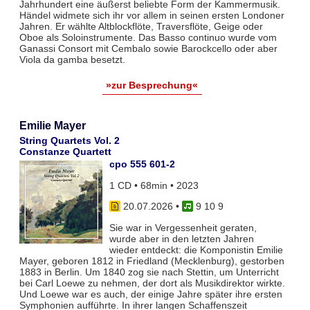
Jahrhundert eine äußerst beliebte Form der Kammermusik.
Händel widmete sich ihr vor allem in seinen ersten Londoner
Jahren. Er wählte Altblockflöte, Traversflöte, Geige oder
Oboe als Soloinstrumente. Das Basso continuo wurde vom
Ganassi Consort mit Cembalo sowie Barockcello oder aber
Viola da gamba besetzt.
»zur Besprechung«
Emilie Mayer
String Quartets Vol. 2
Constanze Quartett
cpo 555 601-2
1 CD • 68min • 2023
20.07.2026
•
9 10 9
Sie war in Vergessenheit geraten,
wurde aber in den letzten Jahren
wieder entdeckt: die Komponistin Emilie
Mayer, geboren 1812 in Friedland (Mecklenburg), gestorben
1883 in Berlin. Um 1840 zog sie nach Stettin, um Unterricht
bei Carl Loewe zu nehmen, der dort als Musikdirektor wirkte.
Und Loewe war es auch, der einige Jahre später ihre ersten
Symphonien aufführte. In ihrer langen Schaffenszeit