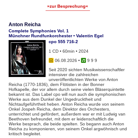
»zur Besprechung«
Anton Reicha
Complete Symphonies Vol. 1
Münchner Rundfunkorchester • Valentin Egel
cpo 555 716-2
1 CD • 60min • 2024
06.08.2026
•
9 9 9
Seit 2020 sichten Musikwissenschaftler
intensiver die zahlreichen
unveröffentlichten Werke von Anton
Reicha (1770-1836), dem Flötisten in der Bonner
Hofkapelle, der vor allem durch seine vielen Bläserquintette
bekannt ist. Das Label cpo will nun auch die symphonischen
Werke aus dem Dunkel der Ungedrucktheit und
Nichtaufgeführtheit heben. Anton Reicha wurde von seinem
Onkel Jospeh Reicha, dem Direktor des Orchesters,
unterrichtet und gefördert, außerdem war er mit Ludwig van
Beethoven befreundet, mit dem er leidenschaftlich die
Werke besprach, die beide spielten. So begann auch Anton
Reicha zu komponieren, von seinem Onkel argwöhnisch und
kritisch begleitet.