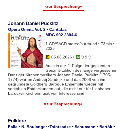
»zur Besprechung«
Johann Daniel Pucklitz
Opera Omnia Vol. 2 • Cantatas
MDG 902 2394-6
1 CD/SACD stereo/surround • 73min •
2025
05.08.2026
•
9 9 9
Auch in der 2. Folge der geplamten
Gesamt-Edition des lange vergessenen
Danziger Kirchenmusikers Johann Daniel Pucklitz (1705-
1774) warten Andrzej Szadejko und das 2008 von ihm
gegründete Goldberg Baroque Ensemble wieder mit
veritablen Entdeckungen auf, die nicht nur für Liebhaber
barocker Kirchenmusik von Interesse sind.
»zur Besprechung«
Folklore
Falla • N. Boulanger •Tsintsadze • Schumann • Bartók •