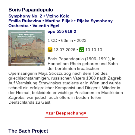
Boris Papandopulo
Symphony No. 2 • Vrzino Kolo
Emilia Rukavina • Martina Filjak • Rijeka Symphony
Orchestra • Valentin Egel
cpo 555 618-2
1 CD • 63min • 2023
13.07.2026
•
10 10 10
Boris Papandopulo (1906–1991), in
Honnef am Rhein geboren und Sohn
der berühmten kroatischen
Opernsängerin Maja Strozzi, zog nach dem Tod des
griechischstämmigen, russischen Vaters 1908 nach Zagreb.
Auf Vermittlung Strawinskys studierte er in Wien und wurde
schnell ein erfolgreicher Komponist und Dirigent. Wieder in
der Heimat, bekleidete er wichtige Positionen im Musikleben
Zagrebs, war jedoch auch öfters in beiden Teilen
Deutschlands zu Gast.
»zur Besprechung«
The Bach Project