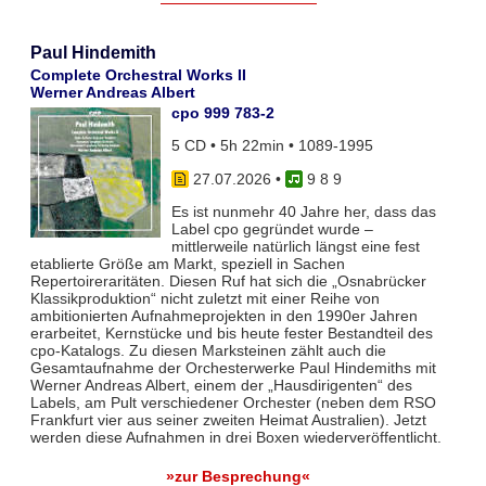
Paul Hindemith
Complete Orchestral Works II
Werner Andreas Albert
cpo 999 783-2
5 CD • 5h 22min • 1089-1995
27.07.2026
•
9 8 9
Es ist nunmehr 40 Jahre her, dass das
Label cpo gegründet wurde –
mittlerweile natürlich längst eine fest
etablierte Größe am Markt, speziell in Sachen
Repertoireraritäten. Diesen Ruf hat sich die „Osnabrücker
Klassikproduktion“ nicht zuletzt mit einer Reihe von
ambitionierten Aufnahmeprojekten in den 1990er Jahren
erarbeitet, Kernstücke und bis heute fester Bestandteil des
cpo-Katalogs. Zu diesen Marksteinen zählt auch die
Gesamtaufnahme der Orchesterwerke Paul Hindemiths mit
Werner Andreas Albert, einem der „Hausdirigenten“ des
Labels, am Pult verschiedener Orchester (neben dem RSO
Frankfurt vier aus seiner zweiten Heimat Australien). Jetzt
werden diese Aufnahmen in drei Boxen wiederveröffentlicht.
»zur Besprechung«