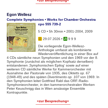
»zur Besprechung«
Egon Wellesz
Complete Symphonies • Works for Chamber Orchestra
cpo 555 739-2
5 CD • 5h 30min • 2001-2004, 2009
29.07.2026
•
9 9 9
Die vorliegende Egon-Wellesz-
Anthologie umfasst als kombinierte
Wiederveröffentlichung in einer Box auf
4 CDs sämtliche neun Symphonien und den 1969 vor der 8.
Symphonie (zunächst als möglichen Kopfsatz derselben)
entstandenen ‚Symphonischen Epilog‘ sowie auf einer
weiteren CD sämtliche Werke für Kammerorchester mit
Ausnahme der
Pastorale
von 1935, des
Oktetts op. 67
(1948-49) und des späten
Divertimento op. 107
von 1969. In
den Symphonien leitet Gottfried Rabl das ORF-Radio-
Symphonieorchester, in den kammerorchestralen Werken
Peter Keuschnigg das in Wien ansässige Ensemble
Kontrapunkte.
»zur Besprechung«