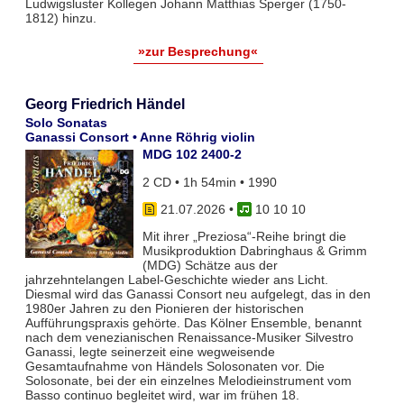
Ludwigsluster Kollegen Johann Matthias Sperger (1750-
1812) hinzu.
»zur Besprechung«
Georg Friedrich Händel
Solo Sonatas
Ganassi Consort • Anne Röhrig violin
MDG 102 2400-2
2 CD • 1h 54min • 1990
21.07.2026
•
10 10 10
Mit ihrer „Preziosa“-Reihe bringt die
Musikproduktion Dabringhaus & Grimm
(MDG) Schätze aus der
jahrzehntelangen Label-Geschichte wieder ans Licht.
Diesmal wird das Ganassi Consort neu aufgelegt, das in den
1980er Jahren zu den Pionieren der historischen
Aufführungspraxis gehörte. Das Kölner Ensemble, benannt
nach dem venezianischen Renaissance-Musiker Silvestro
Ganassi, legte seinerzeit eine wegweisende
Gesamtaufnahme von Händels Solosonaten vor. Die
Solosonate, bei der ein einzelnes Melodieinstrument vom
Basso continuo begleitet wird, war im frühen 18.