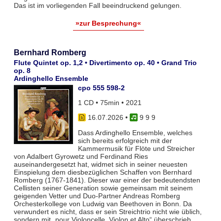
Das ist im vorliegenden Fall beeindruckend gelungen.
»zur Besprechung«
Bernhard Romberg
Flute Quintet op. 1,2 • Divertimento op. 40 • Grand Trio
op. 8
Ardinghello Ensemble
cpo 555 598-2
1 CD • 75min • 2021
16.07.2026
•
9 9 9
Dass Ardinghello Ensemble, welches
sich bereits erfolgreich mit der
Kammermusik für Flöte und Streicher
von Adalbert Gyrowetz und Ferdinand Ries
auseinandergesetzt hat, widmet sich in seiner neuesten
Einspielung dem diesbezüglichen Schaffen von Bernhard
Romberg (1767-1841). Dieser war einer der bedeutendsten
Cellisten seiner Generation sowie gemeinsam mit seinem
geigenden Vetter und Duo-Partner Andreas Romberg
Orchesterkollege von Ludwig van Beethoven in Bonn. Da
verwundert es nicht, dass er sein Streichtrio nicht wie üblich,
sondern mit „pour Violoncelle, Violon et Alto“ überschrieb.