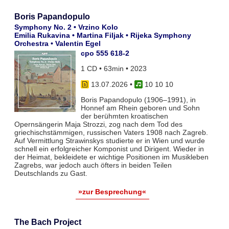
Boris Papandopulo
Symphony No. 2 • Vrzino Kolo
Emilia Rukavina • Martina Filjak • Rijeka Symphony
Orchestra • Valentin Egel
cpo 555 618-2
1 CD • 63min • 2023
13.07.2026
•
10 10 10
Boris Papandopulo (1906–1991), in
Honnef am Rhein geboren und Sohn
der berühmten kroatischen
Opernsängerin Maja Strozzi, zog nach dem Tod des
griechischstämmigen, russischen Vaters 1908 nach Zagreb.
Auf Vermittlung Strawinskys studierte er in Wien und wurde
schnell ein erfolgreicher Komponist und Dirigent. Wieder in
der Heimat, bekleidete er wichtige Positionen im Musikleben
Zagrebs, war jedoch auch öfters in beiden Teilen
Deutschlands zu Gast.
»zur Besprechung«
The Bach Project