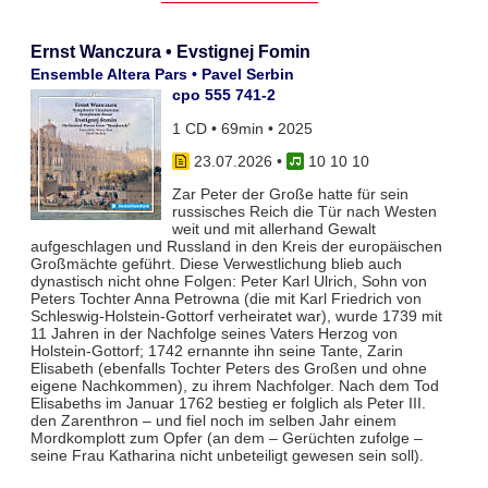
Ernst Wanczura • Evstignej Fomin
Ensemble Altera Pars • Pavel Serbin
cpo 555 741-2
1 CD • 69min • 2025
23.07.2026
•
10 10 10
Zar Peter der Große hatte für sein
russisches Reich die Tür nach Westen
weit und mit allerhand Gewalt
aufgeschlagen und Russland in den Kreis der europäischen
Großmächte geführt. Diese Verwestlichung blieb auch
dynastisch nicht ohne Folgen: Peter Karl Ulrich, Sohn von
Peters Tochter Anna Petrowna (die mit Karl Friedrich von
Schleswig-Holstein-Gottorf verheiratet war), wurde 1739 mit
11 Jahren in der Nachfolge seines Vaters Herzog von
Holstein-Gottorf; 1742 ernannte ihn seine Tante, Zarin
Elisabeth (ebenfalls Tochter Peters des Großen und ohne
eigene Nachkommen), zu ihrem Nachfolger. Nach dem Tod
Elisabeths im Januar 1762 bestieg er folglich als Peter III.
den Zarenthron – und fiel noch im selben Jahr einem
Mordkomplott zum Opfer (an dem – Gerüchten zufolge –
seine Frau Katharina nicht unbeteiligt gewesen sein soll).