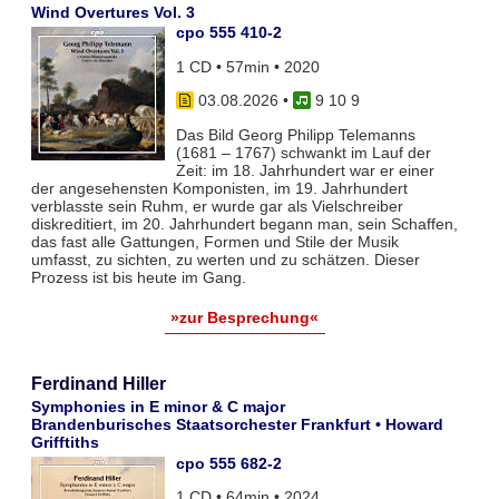
Wind Overtures Vol. 3
cpo 555 410-2
1 CD • 57min • 2020
03.08.2026
•
9 10 9
Das Bild Georg Philipp Telemanns
(1681 – 1767) schwankt im Lauf der
Zeit: im 18. Jahrhundert war er einer
der angesehensten Komponisten, im 19. Jahrhundert
verblasste sein Ruhm, er wurde gar als Vielschreiber
diskreditiert, im 20. Jahrhundert begann man, sein Schaffen,
das fast alle Gattungen, Formen und Stile der Musik
umfasst, zu sichten, zu werten und zu schätzen. Dieser
Prozess ist bis heute im Gang.
»zur Besprechung«
Ferdinand Hiller
Symphonies in E minor & C major
Brandenburisches Staatsorchester Frankfurt • Howard
Grifftiths
cpo 555 682-2
1 CD • 64min • 2024