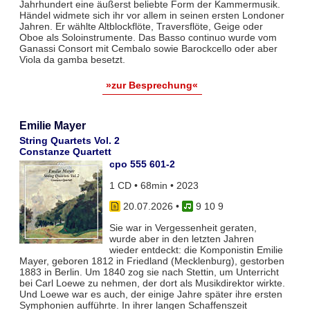
Jahrhundert eine äußerst beliebte Form der Kammermusik.
Händel widmete sich ihr vor allem in seinen ersten Londoner
Jahren. Er wählte Altblockflöte, Traversflöte, Geige oder
Oboe als Soloinstrumente. Das Basso continuo wurde vom
Ganassi Consort mit Cembalo sowie Barockcello oder aber
Viola da gamba besetzt.
»zur Besprechung«
Emilie Mayer
String Quartets Vol. 2
Constanze Quartett
cpo 555 601-2
1 CD • 68min • 2023
20.07.2026
•
9 10 9
Sie war in Vergessenheit geraten,
wurde aber in den letzten Jahren
wieder entdeckt: die Komponistin Emilie
Mayer, geboren 1812 in Friedland (Mecklenburg), gestorben
1883 in Berlin. Um 1840 zog sie nach Stettin, um Unterricht
bei Carl Loewe zu nehmen, der dort als Musikdirektor wirkte.
Und Loewe war es auch, der einige Jahre später ihre ersten
Symphonien aufführte. In ihrer langen Schaffenszeit