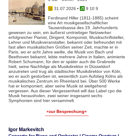
31.07.2026
•
9 10 9
Ferdinand Hiller (1811-1885) scheint
eine Art musikgesellschaftlicher
Tausendsassa des 19. Jahrhunderts
gewesen zu sein, ein äußerst umtriebiger Netzwerker:
erfolgreicher Pianist, Dirigent, Komponist, Musikschriftsteller,
Lehrer und Musikveranstalter, bekannt oder befreundet mit
fast allen musikalischen Größen seiner Zeit, machte er in
Paris, wo er acht Jahre weilte, die Musik von Bach und
Beethoven bekannt, lebte mehrere Jahre in Italien, animierte
Robert Schumann, für den er später auch die Grabrede
hielt, seine Nachfolge als Musikdirektor in Düsseldorf
anzutreten und trug als städtischer Musikdirektor von Köln,
wo er auch gestorben ist, wesentlich zum Aufstieg Kölns als
musikalisches Zentrum im Rheinland bei. Über 500 Werke
hat er komponiert, aber seine Musik ist weitgehend
vergessen. Aus dieser Vergessenheit will das Label cpo die
Musik herausholen, zwei seiner insgesamt sechs
Symphonien sind hier versammelt.
»zur Besprechung«
Igor Markevitch
Concerto for Piano and Orchestra | Cinema Overture |