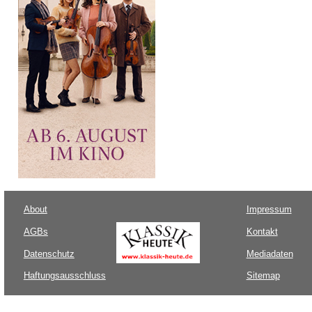
About
Impressum
AGBs
Kontakt
Datenschutz
Mediadaten
Haftungsausschluss
Sitemap