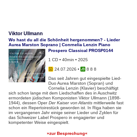
Viktor Ullmann
Wo hast du all die Schönheit hergenommen? - Lieder
Aurea Marston Soprano | Conrnelia Lenzin Piano
Prospero Classical PROSP0144
1 CD • 40min • 2025
24.07.2026
•
8 8 8
Das seit Jahren gut eingespielte Lied-
Duo Aurea Marston (Sopran) und
Cornelia Lenzin (Klavier) beschäftigt
sich schon lange mit dem Liedschaffen des in Auschwitz
ermordeten jüdischen Komponisten Viktor Ullmann (1898-
1944), dessen Oper
Der Kaiser von Atlantis
mittlerweile fast
schon ein Repertoirestück geworden ist. In Riga haben sie
im vergangenen Jahr einige seiner Lieder und Zyklen für
das Schweizer Label Prospero in engagierter und
kompetenter Weise eingespielt.
»zur Besprechung«