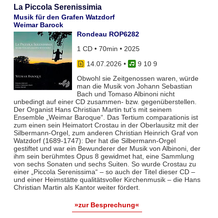
La Piccola Serenissimia
Musik für den Grafen Watzdorf
Weimar Barock
Rondeau ROP6282
1 CD • 70min • 2025
14.07.2026
•
9 10 9
Obwohl sie Zeitgenossen waren, würde
man die Musik von Johann Sebastian
Bach und Tomaso Albinoni nicht
unbedingt auf einer CD zusammen- bzw. gegenüberstellen.
Der Organist Hans Christian Martin tut’s mit seinem
Ensemble „Weimar Baroque“. Das Tertium comparationis ist
zum einen sein Heimatort Crostau in der Oberlausitz mit der
Silbermann-Orgel, zum anderen Christian Heinrich Graf von
Watzdorf (1689-1747): Der hat die Silbermann-Orgel
gestiftet und war ein Bewunderer der Musik von Albinoni, der
ihm sein berühmtes Opus 8 gewidmet hat, eine Sammlung
von sechs Sonaten und sechs Suiten. So wurde Crostau zu
einer „Piccola Serenissima“ – so auch der Titel dieser CD –
und einer Heimstätte qualitätsvoller Kirchenmusik – die Hans
Christian Martin als Kantor weiter fördert.
»zur Besprechung«