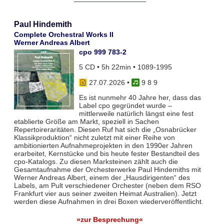
Paul Hindemith
Complete Orchestral Works II
Werner Andreas Albert
cpo 999 783-2
5 CD • 5h 22min • 1089-1995
27.07.2026
•
9 8 9
Es ist nunmehr 40 Jahre her, dass das
Label cpo gegründet wurde –
mittlerweile natürlich längst eine fest
etablierte Größe am Markt, speziell in Sachen
Repertoireraritäten. Diesen Ruf hat sich die „Osnabrücker
Klassikproduktion“ nicht zuletzt mit einer Reihe von
ambitionierten Aufnahmeprojekten in den 1990er Jahren
erarbeitet, Kernstücke und bis heute fester Bestandteil des
cpo-Katalogs. Zu diesen Marksteinen zählt auch die
Gesamtaufnahme der Orchesterwerke Paul Hindemiths mit
Werner Andreas Albert, einem der „Hausdirigenten“ des
Labels, am Pult verschiedener Orchester (neben dem RSO
Frankfurt vier aus seiner zweiten Heimat Australien). Jetzt
werden diese Aufnahmen in drei Boxen wiederveröffentlicht.
»zur Besprechung«