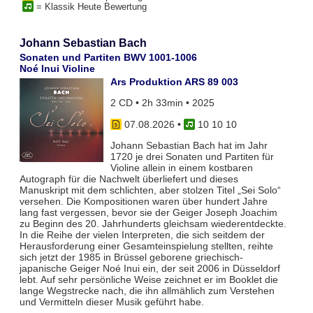
= Klassik Heute Bewertung
Johann Sebastian Bach
Sonaten und Partiten BWV 1001-1006
Noé Inui Violine
Ars Produktion ARS 89 003
2 CD • 2h 33min • 2025
07.08.2026
•
10 10 10
Johann Sebastian Bach hat im Jahr
1720 je drei Sonaten und Partiten für
Violine allein in einem kostbaren
Autograph für die Nachwelt überliefert und dieses
Manuskript mit dem schlichten, aber stolzen Titel „Sei Solo“
versehen. Die Kompositionen waren über hundert Jahre
lang fast vergessen, bevor sie der Geiger Joseph Joachim
zu Beginn des 20. Jahrhunderts gleichsam wiederentdeckte.
In die Reihe der vielen Interpreten, die sich seitdem der
Herausforderung einer Gesamteinspielung stellten, reihte
sich jetzt der 1985 in Brüssel geborene griechisch-
japanische Geiger Noé Inui ein, der seit 2006 in Düsseldorf
lebt. Auf sehr persönliche Weise zeichnet er im Booklet die
lange Wegstrecke nach, die ihn allmählich zum Verstehen
und Vermitteln dieser Musik geführt habe.