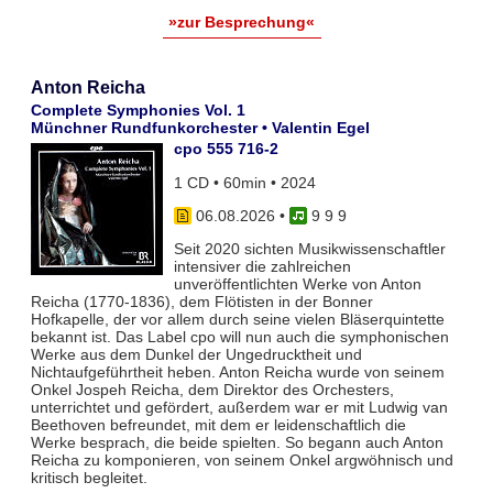
»zur Besprechung«
Anton Reicha
Complete Symphonies Vol. 1
Münchner Rundfunkorchester • Valentin Egel
cpo 555 716-2
1 CD • 60min • 2024
06.08.2026
•
9 9 9
Seit 2020 sichten Musikwissenschaftler
intensiver die zahlreichen
unveröffentlichten Werke von Anton
Reicha (1770-1836), dem Flötisten in der Bonner
Hofkapelle, der vor allem durch seine vielen Bläserquintette
bekannt ist. Das Label cpo will nun auch die symphonischen
Werke aus dem Dunkel der Ungedrucktheit und
Nichtaufgeführtheit heben. Anton Reicha wurde von seinem
Onkel Jospeh Reicha, dem Direktor des Orchesters,
unterrichtet und gefördert, außerdem war er mit Ludwig van
Beethoven befreundet, mit dem er leidenschaftlich die
Werke besprach, die beide spielten. So begann auch Anton
Reicha zu komponieren, von seinem Onkel argwöhnisch und
kritisch begleitet.