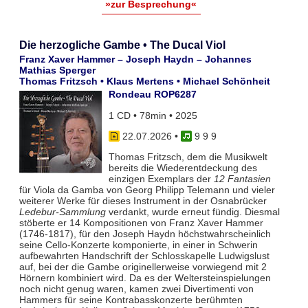
»zur Besprechung«
Die herzogliche Gambe • The Ducal Viol
Franz Xaver Hammer – Joseph Haydn – Johannes
Mathias Sperger
Thomas Fritzsch • Klaus Mertens • Michael Schönheit
Rondeau ROP6287
1 CD • 78min • 2025
22.07.2026
•
9 9 9
Thomas Fritzsch, dem die Musikwelt
bereits die Wiederentdeckung des
einzigen Exemplars der
12 Fantasien
für Viola da Gamba von Georg Philipp Telemann und vieler
weiterer Werke für dieses Instrument in der Osnabrücker
Ledebur-Sammlung
verdankt, wurde erneut fündig. Diesmal
stöberte er 14 Kompositionen von Franz Xaver Hammer
(1746-1817), für den Joseph Haydn höchstwahrscheinlich
seine Cello-Konzerte komponierte, in einer in Schwerin
aufbewahrten Handschrift der Schlosskapelle Ludwigslust
auf, bei der die Gambe originellerweise vorwiegend mit 2
Hörnern kombiniert wird. Da es der Weltersteinspielungen
noch nicht genug waren, kamen zwei Divertimenti von
Hammers für seine Kontrabasskonzerte berühmten