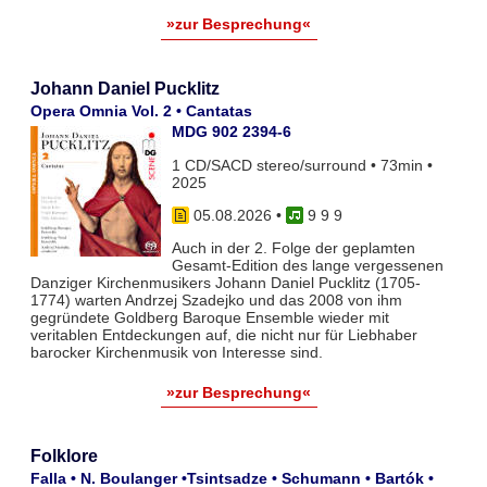
»zur Besprechung«
Johann Daniel Pucklitz
Opera Omnia Vol. 2 • Cantatas
MDG 902 2394-6
1 CD/SACD stereo/surround • 73min •
2025
05.08.2026
•
9 9 9
Auch in der 2. Folge der geplamten
Gesamt-Edition des lange vergessenen
Danziger Kirchenmusikers Johann Daniel Pucklitz (1705-
1774) warten Andrzej Szadejko und das 2008 von ihm
gegründete Goldberg Baroque Ensemble wieder mit
veritablen Entdeckungen auf, die nicht nur für Liebhaber
barocker Kirchenmusik von Interesse sind.
»zur Besprechung«
Folklore
Falla • N. Boulanger •Tsintsadze • Schumann • Bartók •