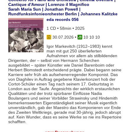
Cantique d'Amour | Lorenzo il Magnifico
Sarah Maria Sun | Jonathan Powell |
Rundfunksinfonieorchester Berlin | Johannes Kalitzke
eda records 056
1 CD • 58min • 2025
30.07.2026
•
10 10 10
Igor Markevitch (1912–1983) kennt
man mit gut 250 überlieferten
Aufnahmen vor allem als stilbildenden
Dirigenten, der – selbst von Hermann Scherchen
ausgebildet – später Künstler wie Daniel Barenboim oder
Herbert Blomstedt entscheidend prägte. Dabei begann seine
Karriere sehr früh als aufsehenerregender Komponist. Das
von Diaghilev in Auftrag gegebene Klavierkonzert hob der
Cortot-Schüler einen Tag nach seinem 17. Geburtstag in
London aus der Taufe. Angesichts der wirklich erstaunlichen
Qualitäten und der trotz spürbarer Einflüsse Nadia
Boulangers und seiner Vorbilder Strawinsky und Hindemith
bemerkenswerten Eigenständigkeit seiner Musik eigentlich
unverständlich, gab der Maestro das Komponieren vor Ende
des Zweiten Weltkriegs, gerade mal 30-jährig, jedoch abrupt
auf. Kein Wunder, dass es seine Werke so nie ins Repertoire
schafften.