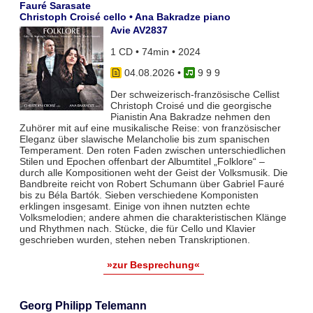
Fauré Sarasate
Christoph Croisé cello • Ana Bakradze piano
Avie AV2837
1 CD • 74min • 2024
04.08.2026
•
9 9 9
Der schweizerisch-französische Cellist
Christoph Croisé und die georgische
Pianistin Ana Bakradze nehmen den
Zuhörer mit auf eine musikalische Reise: von französischer
Eleganz über slawische Melancholie bis zum spanischen
Temperament. Den roten Faden zwischen unterschiedlichen
Stilen und Epochen offenbart der Albumtitel „Folklore“ –
durch alle Kompositionen weht der Geist der Volksmusik. Die
Bandbreite reicht von Robert Schumann über Gabriel Fauré
bis zu Béla Bartók. Sieben verschiedene Komponisten
erklingen insgesamt. Einige von ihnen nutzten echte
Volksmelodien; andere ahmen die charakteristischen Klänge
und Rhythmen nach. Stücke, die für Cello und Klavier
geschrieben wurden, stehen neben Transkriptionen.
»zur Besprechung«
Georg Philipp Telemann