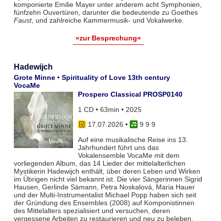
komponierte Emilie Mayer unter anderem acht Symphonien,
fünfzehn Ouvertüren, darunter die bedeutende zu Goethes
Faust
, und zahlreiche Kammermusik- und Vokalwerke.
»zur Besprechung«
Hadewijch
Grote Minne • Spirituality of Love 13th century
VocaMe
Prospero Classical PROSP0140
1 CD • 63min • 2025
17.07.2026
•
9 9 9
Auf eine musikalische Reise ins 13.
Jahrhundert führt uns das
Vokalensemble VocaMe mit dem
vorliegenden Album, das 14 Lieder der mittelalterlichen
Mystikerin Hadewijch enthält, über deren Leben und Wirken
im Übrigen nicht viel bekannt ist. Die vier Sängerinnen Sigrid
Hausen, Gerlinde Sämann, Petra Noskalová, Maria Hauer
und der Multi-Instrumentalist Michael Popp haben sich seit
der Gründung des Ensembles (2008) auf Komponistinnen
des Mittelalters spezialisiert und versuchen, deren
vergessene Arbeiten zu restaurieren und neu zu beleben.