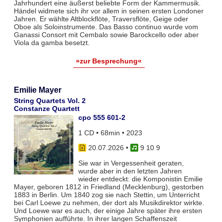
Jahrhundert eine äußerst beliebte Form der Kammermusik.
Händel widmete sich ihr vor allem in seinen ersten Londoner
Jahren. Er wählte Altblockflöte, Traversflöte, Geige oder
Oboe als Soloinstrumente. Das Basso continuo wurde vom
Ganassi Consort mit Cembalo sowie Barockcello oder aber
Viola da gamba besetzt.
»zur Besprechung«
Emilie Mayer
String Quartets Vol. 2
Constanze Quartett
cpo 555 601-2
1 CD • 68min • 2023
20.07.2026
•
9 10 9
Sie war in Vergessenheit geraten,
wurde aber in den letzten Jahren
wieder entdeckt: die Komponistin Emilie
Mayer, geboren 1812 in Friedland (Mecklenburg), gestorben
1883 in Berlin. Um 1840 zog sie nach Stettin, um Unterricht
bei Carl Loewe zu nehmen, der dort als Musikdirektor wirkte.
Und Loewe war es auch, der einige Jahre später ihre ersten
Symphonien aufführte. In ihrer langen Schaffenszeit