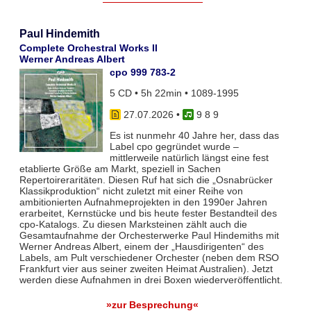
Paul Hindemith
Complete Orchestral Works II
Werner Andreas Albert
cpo 999 783-2
5 CD • 5h 22min • 1089-1995
27.07.2026
•
9 8 9
Es ist nunmehr 40 Jahre her, dass das
Label cpo gegründet wurde –
mittlerweile natürlich längst eine fest
etablierte Größe am Markt, speziell in Sachen
Repertoireraritäten. Diesen Ruf hat sich die „Osnabrücker
Klassikproduktion“ nicht zuletzt mit einer Reihe von
ambitionierten Aufnahmeprojekten in den 1990er Jahren
erarbeitet, Kernstücke und bis heute fester Bestandteil des
cpo-Katalogs. Zu diesen Marksteinen zählt auch die
Gesamtaufnahme der Orchesterwerke Paul Hindemiths mit
Werner Andreas Albert, einem der „Hausdirigenten“ des
Labels, am Pult verschiedener Orchester (neben dem RSO
Frankfurt vier aus seiner zweiten Heimat Australien). Jetzt
werden diese Aufnahmen in drei Boxen wiederveröffentlicht.
»zur Besprechung«