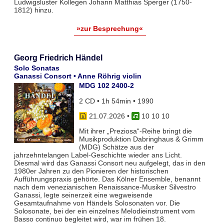
Ludwigsluster Kollegen Johann Matthias Sperger (1750-
1812) hinzu.
»zur Besprechung«
Georg Friedrich Händel
Solo Sonatas
Ganassi Consort • Anne Röhrig violin
MDG 102 2400-2
2 CD • 1h 54min • 1990
21.07.2026
•
10 10 10
Mit ihrer „Preziosa“-Reihe bringt die
Musikproduktion Dabringhaus & Grimm
(MDG) Schätze aus der
jahrzehntelangen Label-Geschichte wieder ans Licht.
Diesmal wird das Ganassi Consort neu aufgelegt, das in den
1980er Jahren zu den Pionieren der historischen
Aufführungspraxis gehörte. Das Kölner Ensemble, benannt
nach dem venezianischen Renaissance-Musiker Silvestro
Ganassi, legte seinerzeit eine wegweisende
Gesamtaufnahme von Händels Solosonaten vor. Die
Solosonate, bei der ein einzelnes Melodieinstrument vom
Basso continuo begleitet wird, war im frühen 18.