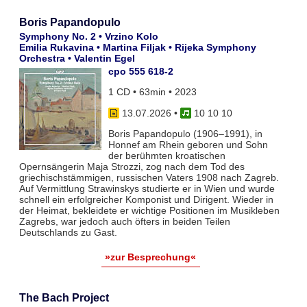
Boris Papandopulo
Symphony No. 2 • Vrzino Kolo
Emilia Rukavina • Martina Filjak • Rijeka Symphony
Orchestra • Valentin Egel
cpo 555 618-2
1 CD • 63min • 2023
13.07.2026
•
10 10 10
Boris Papandopulo (1906–1991), in
Honnef am Rhein geboren und Sohn
der berühmten kroatischen
Opernsängerin Maja Strozzi, zog nach dem Tod des
griechischstämmigen, russischen Vaters 1908 nach Zagreb.
Auf Vermittlung Strawinskys studierte er in Wien und wurde
schnell ein erfolgreicher Komponist und Dirigent. Wieder in
der Heimat, bekleidete er wichtige Positionen im Musikleben
Zagrebs, war jedoch auch öfters in beiden Teilen
Deutschlands zu Gast.
»zur Besprechung«
The Bach Project