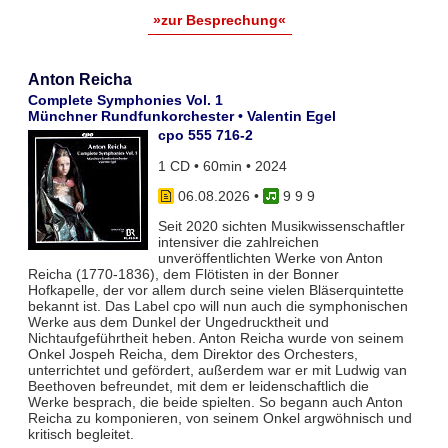
»zur Besprechung«
Anton Reicha
Complete Symphonies Vol. 1
Münchner Rundfunkorchester • Valentin Egel
cpo 555 716-2
1 CD • 60min • 2024
06.08.2026
•
9 9 9
Seit 2020 sichten Musikwissenschaftler
intensiver die zahlreichen
unveröffentlichten Werke von Anton
Reicha (1770-1836), dem Flötisten in der Bonner
Hofkapelle, der vor allem durch seine vielen Bläserquintette
bekannt ist. Das Label cpo will nun auch die symphonischen
Werke aus dem Dunkel der Ungedrucktheit und
Nichtaufgeführtheit heben. Anton Reicha wurde von seinem
Onkel Jospeh Reicha, dem Direktor des Orchesters,
unterrichtet und gefördert, außerdem war er mit Ludwig van
Beethoven befreundet, mit dem er leidenschaftlich die
Werke besprach, die beide spielten. So begann auch Anton
Reicha zu komponieren, von seinem Onkel argwöhnisch und
kritisch begleitet.