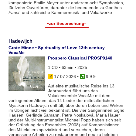
komponierte Emilie Mayer unter anderem acht Symphonien,
fünfzehn Ouvertüren, darunter die bedeutende zu Goethes
Faust
, und zahlreiche Kammermusik- und Vokalwerke.
»zur Besprechung«
Hadewijch
Grote Minne • Spirituality of Love 13th century
VocaMe
Prospero Classical PROSP0140
1 CD • 63min • 2025
17.07.2026
•
9 9 9
Auf eine musikalische Reise ins 13.
Jahrhundert führt uns das
Vokalensemble VocaMe mit dem
vorliegenden Album, das 14 Lieder der mittelalterlichen
Mystikerin Hadewijch enthält, über deren Leben und Wirken
im Übrigen nicht viel bekannt ist. Die vier Sängerinnen Sigrid
Hausen, Gerlinde Sämann, Petra Noskalová, Maria Hauer
und der Multi-Instrumentalist Michael Popp haben sich seit
der Gründung des Ensembles (2008) auf Komponistinnen
des Mittelalters spezialisiert und versuchen, deren
vergessene Arbeiten zu restaurieren und neu zu beleben.