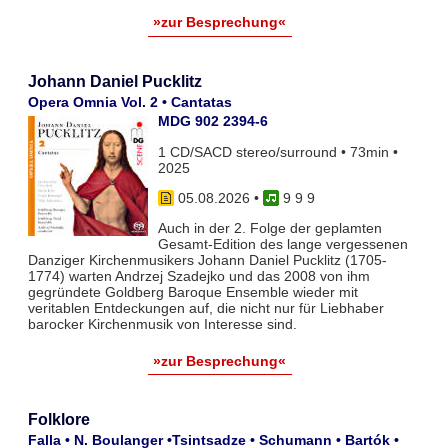
»zur Besprechung«
Johann Daniel Pucklitz
Opera Omnia Vol. 2 • Cantatas
MDG 902 2394-6
1 CD/SACD stereo/surround • 73min •
2025
05.08.2026
•
9 9 9
Auch in der 2. Folge der geplamten
Gesamt-Edition des lange vergessenen
Danziger Kirchenmusikers Johann Daniel Pucklitz (1705-
1774) warten Andrzej Szadejko und das 2008 von ihm
gegründete Goldberg Baroque Ensemble wieder mit
veritablen Entdeckungen auf, die nicht nur für Liebhaber
barocker Kirchenmusik von Interesse sind.
»zur Besprechung«
Folklore
Falla • N. Boulanger •Tsintsadze • Schumann • Bartók •