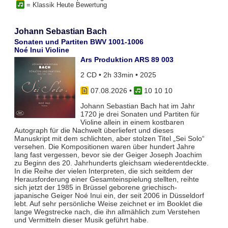
= Klassik Heute Bewertung
Johann Sebastian Bach
Sonaten und Partiten BWV 1001-1006
Noé Inui Violine
Ars Produktion ARS 89 003
2 CD • 2h 33min • 2025
07.08.2026
•
10 10 10
Johann Sebastian Bach hat im Jahr
1720 je drei Sonaten und Partiten für
Violine allein in einem kostbaren
Autograph für die Nachwelt überliefert und dieses
Manuskript mit dem schlichten, aber stolzen Titel „Sei Solo“
versehen. Die Kompositionen waren über hundert Jahre
lang fast vergessen, bevor sie der Geiger Joseph Joachim
zu Beginn des 20. Jahrhunderts gleichsam wiederentdeckte.
In die Reihe der vielen Interpreten, die sich seitdem der
Herausforderung einer Gesamteinspielung stellten, reihte
sich jetzt der 1985 in Brüssel geborene griechisch-
japanische Geiger Noé Inui ein, der seit 2006 in Düsseldorf
lebt. Auf sehr persönliche Weise zeichnet er im Booklet die
lange Wegstrecke nach, die ihn allmählich zum Verstehen
und Vermitteln dieser Musik geführt habe.