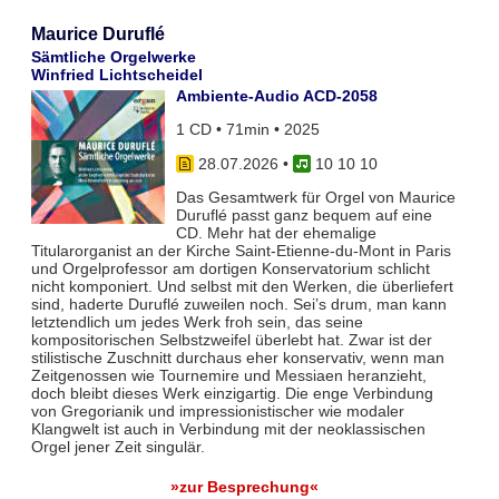
Maurice Duruflé
Sämtliche Orgelwerke
Winfried Lichtscheidel
Ambiente-Audio ACD-2058
1 CD • 71min • 2025
28.07.2026
•
10 10 10
Das Gesamtwerk für Orgel von Maurice
Duruflé passt ganz bequem auf eine
CD. Mehr hat der ehemalige
Titularorganist an der Kirche Saint-Etienne-du-Mont in Paris
und Orgelprofessor am dortigen Konservatorium schlicht
nicht komponiert. Und selbst mit den Werken, die überliefert
sind, haderte Duruflé zuweilen noch. Sei’s drum, man kann
letztendlich um jedes Werk froh sein, das seine
kompositorischen Selbstzweifel überlebt hat. Zwar ist der
stilistische Zuschnitt durchaus eher konservativ, wenn man
Zeitgenossen wie Tournemire und Messiaen heranzieht,
doch bleibt dieses Werk einzigartig. Die enge Verbindung
von Gregorianik und impressionistischer wie modaler
Klangwelt ist auch in Verbindung mit der neoklassischen
Orgel jener Zeit singulär.
»zur Besprechung«