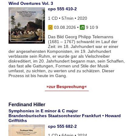
Wind Overtures Vol. 3
cpo 555 410-2
1 CD • 57min • 2020
03.08.2026
•
9 10 9
Das Bild Georg Philipp Telemanns
(1681 – 1767) schwankt im Lauf der
Zeit: im 18. Jahrhundert war er einer
der angesehensten Komponisten, im 19. Jahrhundert
verblasste sein Ruhm, er wurde gar als Vielschreiber
diskreditiert, im 20. Jahrhundert begann man, sein Schaffen,
das fast alle Gattungen, Formen und Stile der Musik
umfasst, zu sichten, zu werten und zu schätzen. Dieser
Prozess ist bis heute im Gang.
»zur Besprechung«
Ferdinand Hiller
Symphonies in E minor & C major
Brandenburisches Staatsorchester Frankfurt • Howard
Grifftiths
cpo 555 682-2
1 CD • 64min • 2024