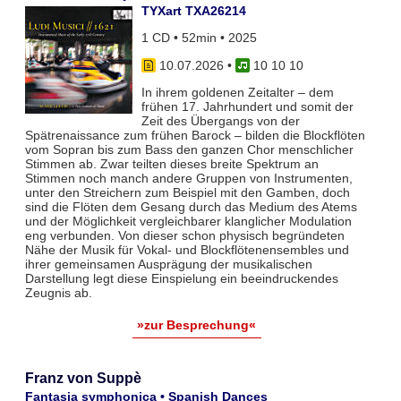
TYXart TXA26214
1 CD • 52min • 2025
10.07.2026
•
10 10 10
In ihrem goldenen Zeitalter – dem
frühen 17. Jahrhundert und somit der
Zeit des Übergangs von der
Spätrenaissance zum frühen Barock – bilden die Blockflöten
vom Sopran bis zum Bass den ganzen Chor menschlicher
Stimmen ab. Zwar teil­ten dieses breite Spektrum an
Stimmen noch manch andere Gruppen von Instrumenten,
unter den Streichern zum Bei­spiel mit den Gamben, doch
sind die Flöten dem Gesang durch das Medium des Atems
und der Möglichkeit vergleich­barer klanglicher Modulation
eng verbunden. Von dieser schon physisch begründeten
Nähe der Musik für Vokal- und Blockflö­tenensembles und
ihrer gemeinsamen Ausprägung der musikalischen
Darstellung legt diese Einspielung ein beeindruckendes
Zeugnis ab.
»zur Besprechung«
Franz von Suppè
Fantasia symphonica • Spanish Dances