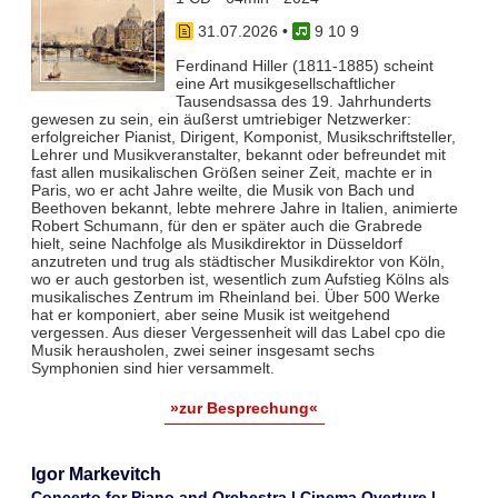
31.07.2026
•
9 10 9
Ferdinand Hiller (1811-1885) scheint
eine Art musikgesellschaftlicher
Tausendsassa des 19. Jahrhunderts
gewesen zu sein, ein äußerst umtriebiger Netzwerker:
erfolgreicher Pianist, Dirigent, Komponist, Musikschriftsteller,
Lehrer und Musikveranstalter, bekannt oder befreundet mit
fast allen musikalischen Größen seiner Zeit, machte er in
Paris, wo er acht Jahre weilte, die Musik von Bach und
Beethoven bekannt, lebte mehrere Jahre in Italien, animierte
Robert Schumann, für den er später auch die Grabrede
hielt, seine Nachfolge als Musikdirektor in Düsseldorf
anzutreten und trug als städtischer Musikdirektor von Köln,
wo er auch gestorben ist, wesentlich zum Aufstieg Kölns als
musikalisches Zentrum im Rheinland bei. Über 500 Werke
hat er komponiert, aber seine Musik ist weitgehend
vergessen. Aus dieser Vergessenheit will das Label cpo die
Musik herausholen, zwei seiner insgesamt sechs
Symphonien sind hier versammelt.
»zur Besprechung«
Igor Markevitch
Concerto for Piano and Orchestra | Cinema Overture |