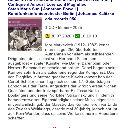
Cantique d'Amour | Lorenzo il Magnifico
Sarah Maria Sun | Jonathan Powell |
Rundfunksinfonieorchester Berlin | Johannes Kalitzke
eda records 056
1 CD • 58min • 2025
30.07.2026
•
10 10 10
Igor Markevitch (1912–1983) kennt
man mit gut 250 überlieferten
Aufnahmen vor allem als stilbildenden
Dirigenten, der – selbst von Hermann Scherchen
ausgebildet – später Künstler wie Daniel Barenboim oder
Herbert Blomstedt entscheidend prägte. Dabei begann seine
Karriere sehr früh als aufsehenerregender Komponist. Das
von Diaghilev in Auftrag gegebene Klavierkonzert hob der
Cortot-Schüler einen Tag nach seinem 17. Geburtstag in
London aus der Taufe. Angesichts der wirklich erstaunlichen
Qualitäten und der trotz spürbarer Einflüsse Nadia
Boulangers und seiner Vorbilder Strawinsky und Hindemith
bemerkenswerten Eigenständigkeit seiner Musik eigentlich
unverständlich, gab der Maestro das Komponieren vor Ende
des Zweiten Weltkriegs, gerade mal 30-jährig, jedoch abrupt
auf. Kein Wunder, dass es seine Werke so nie ins Repertoire
schafften.