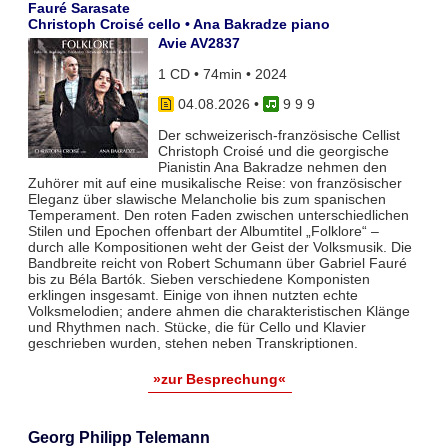
Fauré Sarasate
Christoph Croisé cello • Ana Bakradze piano
Avie AV2837
1 CD • 74min • 2024
04.08.2026
•
9 9 9
Der schweizerisch-französische Cellist
Christoph Croisé und die georgische
Pianistin Ana Bakradze nehmen den
Zuhörer mit auf eine musikalische Reise: von französischer
Eleganz über slawische Melancholie bis zum spanischen
Temperament. Den roten Faden zwischen unterschiedlichen
Stilen und Epochen offenbart der Albumtitel „Folklore“ –
durch alle Kompositionen weht der Geist der Volksmusik. Die
Bandbreite reicht von Robert Schumann über Gabriel Fauré
bis zu Béla Bartók. Sieben verschiedene Komponisten
erklingen insgesamt. Einige von ihnen nutzten echte
Volksmelodien; andere ahmen die charakteristischen Klänge
und Rhythmen nach. Stücke, die für Cello und Klavier
geschrieben wurden, stehen neben Transkriptionen.
»zur Besprechung«
Georg Philipp Telemann