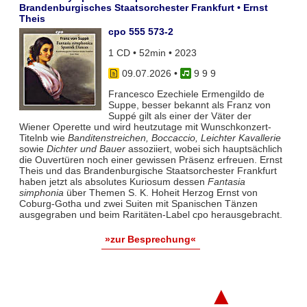
Brandenburgisches Staatsorchester Frankfurt • Ernst
Theis
cpo 555 573-2
1 CD • 52min • 2023
09.07.2026
•
9 9 9
Francesco Ezechiele Ermengildo de
Suppe, besser bekannt als Franz von
Suppé gilt als einer der Väter der
Wiener Operette und wird heutzutage mit Wunschkonzert-
Titelnb wie
Banditenstreichen, Boccaccio, Leichter Kavallerie
sowie
Dichter und Bauer
assoziiert, wobei sich hauptsächlich
die Ouvertüren noch einer gewissen Präsenz erfreuen. Ernst
Theis und das Brandenburgische Staatsorchester Frankfurt
haben jetzt als absolutes Kuriosum dessen
Fantasia
simphonia
über Themen S. K. Hoheit Herzog Ernst von
Coburg-Gotha und zwei Suiten mit Spanischen Tänzen
ausgegraben und beim Raritäten-Label cpo herausgebracht.
»zur Besprechung«
▲