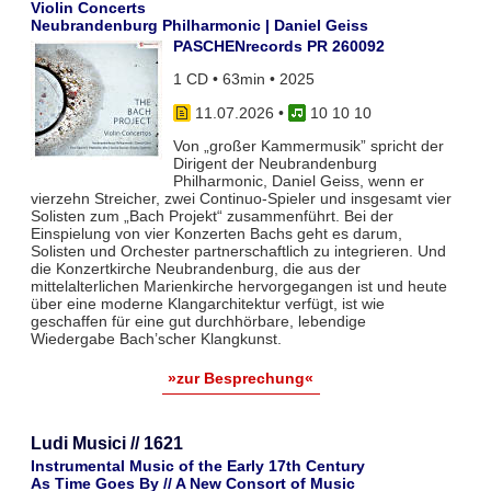
Violin Concerts
Neubrandenburg Philharmonic | Daniel Geiss
PASCHENrecords PR 260092
1 CD • 63min • 2025
11.07.2026
•
10 10 10
Von „großer Kammermusik” spricht der
Dirigent der Neubrandenburg
Philharmonic, Daniel Geiss, wenn er
vierzehn Streicher, zwei Continuo-Spieler und insgesamt vier
Solisten zum „Bach Projekt“ zusammenführt. Bei der
Einspielung von vier Konzerten Bachs geht es darum,
Solisten und Orchester partnerschaftlich zu integrieren. Und
die Konzertkirche Neubrandenburg, die aus der
mittelalterlichen Marienkirche hervorgegangen ist und heute
über eine moderne Klangarchitektur verfügt, ist wie
geschaffen für eine gut durchhörbare, lebendige
Wiedergabe Bach’scher Klangkunst.
»zur Besprechung«
Ludi Musici // 1621
Instrumental Music of the Early 17th Century
As Time Goes By // A New Consort of Music