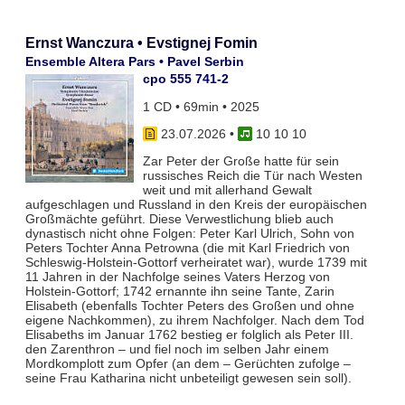
Ernst Wanczura • Evstignej Fomin
Ensemble Altera Pars • Pavel Serbin
cpo 555 741-2
1 CD • 69min • 2025
23.07.2026
•
10 10 10
Zar Peter der Große hatte für sein
russisches Reich die Tür nach Westen
weit und mit allerhand Gewalt
aufgeschlagen und Russland in den Kreis der europäischen
Großmächte geführt. Diese Verwestlichung blieb auch
dynastisch nicht ohne Folgen: Peter Karl Ulrich, Sohn von
Peters Tochter Anna Petrowna (die mit Karl Friedrich von
Schleswig-Holstein-Gottorf verheiratet war), wurde 1739 mit
11 Jahren in der Nachfolge seines Vaters Herzog von
Holstein-Gottorf; 1742 ernannte ihn seine Tante, Zarin
Elisabeth (ebenfalls Tochter Peters des Großen und ohne
eigene Nachkommen), zu ihrem Nachfolger. Nach dem Tod
Elisabeths im Januar 1762 bestieg er folglich als Peter III.
den Zarenthron – und fiel noch im selben Jahr einem
Mordkomplott zum Opfer (an dem – Gerüchten zufolge –
seine Frau Katharina nicht unbeteiligt gewesen sein soll).