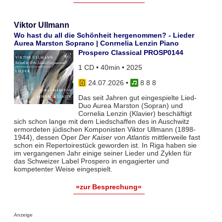
Viktor Ullmann
Wo hast du all die Schönheit hergenommen? - Lieder
Aurea Marston Soprano | Conrnelia Lenzin Piano
Prospero Classical PROSP0144
1 CD • 40min • 2025
24.07.2026
•
8 8 8
Das seit Jahren gut eingespielte Lied-
Duo Aurea Marston (Sopran) und
Cornelia Lenzin (Klavier) beschäftigt
sich schon lange mit dem Liedschaffen des in Auschwitz
ermordeten jüdischen Komponisten Viktor Ullmann (1898-
1944), dessen Oper
Der Kaiser von Atlantis
mittlerweile fast
schon ein Repertoirestück geworden ist. In Riga haben sie
im vergangenen Jahr einige seiner Lieder und Zyklen für
das Schweizer Label Prospero in engagierter und
kompetenter Weise eingespielt.
»zur Besprechung«
Anzeige