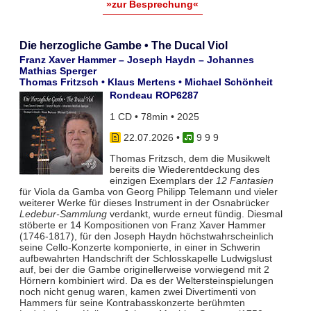
»zur Besprechung«
Die herzogliche Gambe • The Ducal Viol
Franz Xaver Hammer – Joseph Haydn – Johannes
Mathias Sperger
Thomas Fritzsch • Klaus Mertens • Michael Schönheit
Rondeau ROP6287
1 CD • 78min • 2025
22.07.2026
•
9 9 9
Thomas Fritzsch, dem die Musikwelt
bereits die Wiederentdeckung des
einzigen Exemplars der
12 Fantasien
für Viola da Gamba von Georg Philipp Telemann und vieler
weiterer Werke für dieses Instrument in der Osnabrücker
Ledebur-Sammlung
verdankt, wurde erneut fündig. Diesmal
stöberte er 14 Kompositionen von Franz Xaver Hammer
(1746-1817), für den Joseph Haydn höchstwahrscheinlich
seine Cello-Konzerte komponierte, in einer in Schwerin
aufbewahrten Handschrift der Schlosskapelle Ludwigslust
auf, bei der die Gambe originellerweise vorwiegend mit 2
Hörnern kombiniert wird. Da es der Weltersteinspielungen
noch nicht genug waren, kamen zwei Divertimenti von
Hammers für seine Kontrabasskonzerte berühmten