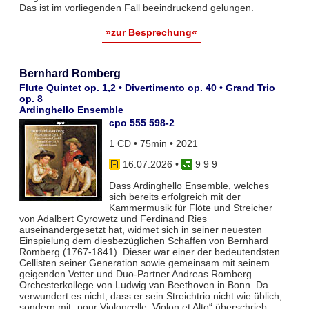
Das ist im vorliegenden Fall beeindruckend gelungen.
»zur Besprechung«
Bernhard Romberg
Flute Quintet op. 1,2 • Divertimento op. 40 • Grand Trio
op. 8
Ardinghello Ensemble
cpo 555 598-2
1 CD • 75min • 2021
16.07.2026
•
9 9 9
Dass Ardinghello Ensemble, welches
sich bereits erfolgreich mit der
Kammermusik für Flöte und Streicher
von Adalbert Gyrowetz und Ferdinand Ries
auseinandergesetzt hat, widmet sich in seiner neuesten
Einspielung dem diesbezüglichen Schaffen von Bernhard
Romberg (1767-1841). Dieser war einer der bedeutendsten
Cellisten seiner Generation sowie gemeinsam mit seinem
geigenden Vetter und Duo-Partner Andreas Romberg
Orchesterkollege von Ludwig van Beethoven in Bonn. Da
verwundert es nicht, dass er sein Streichtrio nicht wie üblich,
sondern mit „pour Violoncelle, Violon et Alto“ überschrieb.