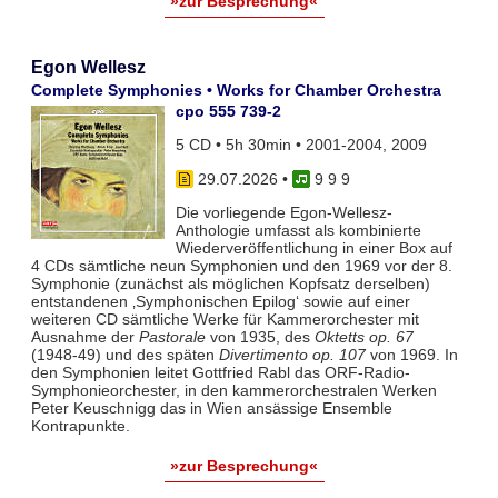
»zur Besprechung«
Egon Wellesz
Complete Symphonies • Works for Chamber Orchestra
cpo 555 739-2
5 CD • 5h 30min • 2001-2004, 2009
29.07.2026
•
9 9 9
Die vorliegende Egon-Wellesz-
Anthologie umfasst als kombinierte
Wiederveröffentlichung in einer Box auf
4 CDs sämtliche neun Symphonien und den 1969 vor der 8.
Symphonie (zunächst als möglichen Kopfsatz derselben)
entstandenen ‚Symphonischen Epilog‘ sowie auf einer
weiteren CD sämtliche Werke für Kammerorchester mit
Ausnahme der
Pastorale
von 1935, des
Oktetts op. 67
(1948-49) und des späten
Divertimento op. 107
von 1969. In
den Symphonien leitet Gottfried Rabl das ORF-Radio-
Symphonieorchester, in den kammerorchestralen Werken
Peter Keuschnigg das in Wien ansässige Ensemble
Kontrapunkte.
»zur Besprechung«