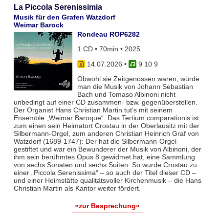
La Piccola Serenissimia
Musik für den Grafen Watzdorf
Weimar Barock
Rondeau ROP6282
1 CD • 70min • 2025
14.07.2026
•
9 10 9
Obwohl sie Zeitgenossen waren, würde
man die Musik von Johann Sebastian
Bach und Tomaso Albinoni nicht
unbedingt auf einer CD zusammen- bzw. gegenüberstellen.
Der Organist Hans Christian Martin tut’s mit seinem
Ensemble „Weimar Baroque“. Das Tertium comparationis ist
zum einen sein Heimatort Crostau in der Oberlausitz mit der
Silbermann-Orgel, zum anderen Christian Heinrich Graf von
Watzdorf (1689-1747): Der hat die Silbermann-Orgel
gestiftet und war ein Bewunderer der Musik von Albinoni, der
ihm sein berühmtes Opus 8 gewidmet hat, eine Sammlung
von sechs Sonaten und sechs Suiten. So wurde Crostau zu
einer „Piccola Serenissima“ – so auch der Titel dieser CD –
und einer Heimstätte qualitätsvoller Kirchenmusik – die Hans
Christian Martin als Kantor weiter fördert.
»zur Besprechung«