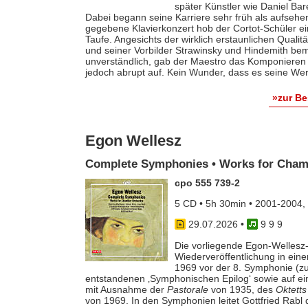
später Künstler wie Daniel Ba
Dabei begann seine Karriere sehr früh als aufsehe
gegebene Klavierkonzert hob der Cortot-Schüler e
Taufe. Angesichts der wirklich erstaunlichen Qualit
und seiner Vorbilder Strawinsky und Hindemith bem
unverständlich, gab der Maestro das Komponieren 
jedoch abrupt auf. Kein Wunder, dass es seine Werk
»zur B
Egon Wellesz
Complete Symphonies • Works for Cham
cpo 555 739-2
5 CD • 5h 30min • 2001-2004,
29.07.2026
•
9 9 9
Die vorliegende Egon-Wellesz-
Wiederveröffentlichung in ei
1969 vor der 8. Symphonie (zu
entstandenen ‚Symphonischen Epilog‘ sowie auf e
mit Ausnahme der
Pastorale
von 1935, des
Oktetts
von 1969. In den Symphonien leitet Gottfried Rab