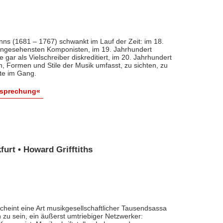
nns (1681 – 1767) schwankt im Lauf der Zeit: im 18.
 angesehensten Komponisten, im 19. Jahrhundert
 gar als Vielschreiber diskreditiert, im 20. Jahrhundert
n, Formen und Stile der Musik umfasst, zu sichten, zu
ute im Gang.
esprechung«
urt • Howard Grifftiths
cheint eine Art musikgesellschaftlicher Tausendsassa
zu sein, ein äußerst umtriebiger Netzwerker: