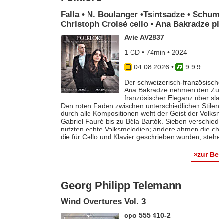
Falla • N. Boulanger •Tsintsadze • Schum
Christoph Croisé cello • Ana Bakradze p
Avie AV2837
1 CD • 74min • 2024
04.08.2026
•
9 9 9
Der schweizerisch-französische
Ana Bakradze nehmen den Zuhö
französischer Eleganz über s
Den roten Faden zwischen unterschiedlichen Stilen 
durch alle Kompositionen weht der Geist der Volk
Gabriel Fauré bis zu Béla Bartók. Sieben verschie
nutzten echte Volksmelodien; andere ahmen die ch
die für Cello und Klavier geschrieben wurden, steh
»zur B
Georg Philipp Telemann
Wind Overtures Vol. 3
cpo 555 410-2