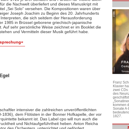
ür die Nachwelt überliefert und dieses Manuskript mit
itel „Sei Solo“ versehen. Die Kompositionen waren über
 Geiger Joseph Joachim zu Beginn des 20. Jahrhunderts
 Interpreten, die sich seitdem der Herausforderung
 der 1985 in Brüssel geborene griechisch-japanische
bt. Auf sehr persönliche Weise zeichnet er im Booklet die
stehen und Vermitteln dieser Musik geführt habe.
esprechung«
Egel
Franz Sch
Klavier h
zwei CDs 
des Neunz
geschäftst
„Sonatine
kommen di
Sonate A-
chaftler intensiver die zahlreichen unveröffentlichten
bedeutend
1836), dem Flötisten in der Bonner Hofkapelle, der vor
1827.
rquintette bekannt ist. Das Label cpo will nun auch die
ktheit und Nichtaufgeführtheit heben. Anton Reicha
r des Orchesters, unterrichtet und gefördert,