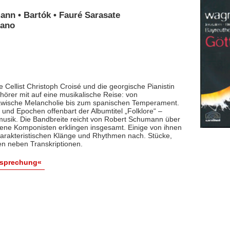
ann • Bartók • Fauré Sarasate
iano
 Cellist Christoph Croisé und die georgische Pianistin
rer mit auf eine musikalische Reise: von
lawische Melancholie bis zum spanischen Temperament.
und Epochen offenbart der Albumtitel „Folklore“ –
smusik. Die Bandbreite reicht von Robert Schumann über
dene Komponisten erklingen insgesamt. Einige von ihnen
arakteristischen Klänge und Rhythmen nach. Stücke,
en neben Transkriptionen.
esprechung«