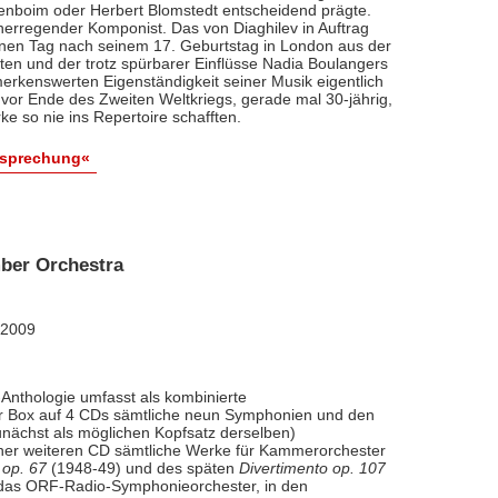
renboim oder Herbert Blomstedt entscheidend prägte.
nerregender Komponist. Das von Diaghilev in Auftrag
inen Tag nach seinem 17. Geburtstag in London aus der
äten und der trotz spürbarer Einflüsse Nadia Boulangers
erkenswerten Eigenständigkeit seiner Musik eigentlich
vor Ende des Zweiten Weltkriegs, gerade mal 30-jährig,
e so nie ins Repertoire schafften.
esprechung«
ber Orchestra
 2009
Anthologie umfasst als kombinierte
ner Box auf 4 CDs sämtliche neun Symphonien und den
nächst als möglichen Kopfsatz derselben)
iner weiteren CD sämtliche Werke für Kammerorchester
 op. 67
(1948-49) und des späten
Divertimento op. 107
l das ORF-Radio-Symphonieorchester, in den