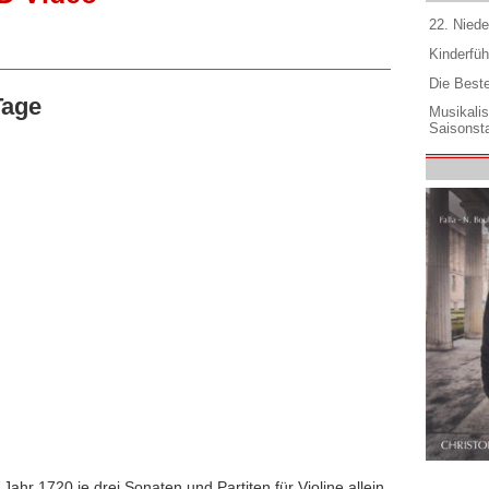
22. Niede
Kinderfüh
Die Best
Tage
Musikali
Saisonsta
ahr 1720 je drei Sonaten und Partiten für Violine allein