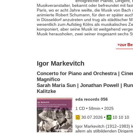
erfolgreicher Pianist, Dirigent
Musikveranstalter, bekannt oder befreundet mit fas
Paris, wo er acht Jahre weilte, die Musik von Bach
animierte Robert Schumann, für den er später auch 
in Düsseldorf anzutreten und trug als städtischer M
wesentlich zum Aufstieg Kölns als musikalisches Z
komponiert, aber seine Musik ist weitgehend verges
Musik herausholen, zwei seiner insgesamt sechs S
»zur B
Igor Markevitch
Concerto for Piano and Orchestra | Cine
Magnifico
Sarah Maria Sun | Jonathan Powell | Run
Kalitzke
eda records 056
1 CD • 58min • 2025
30.07.2026
•
10 10 10
Igor Markevitch (1912–1983) k
allem als stilbildenden Dirige