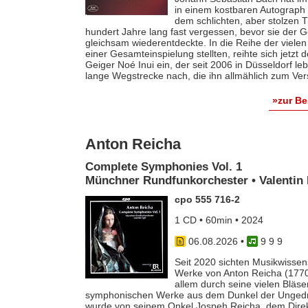
in einem kostbaren Autograph f
dem schlichten, aber stolzen T
hundert Jahre lang fast vergessen, bevor sie der
gleichsam wiederentdeckte. In die Reihe der vielen
einer Gesamteinspielung stellten, reihte sich jetzt
Geiger Noé Inui ein, der seit 2006 in Düsseldorf le
lange Wegstrecke nach, die ihn allmählich zum Ver
»zur B
Anton Reicha
Complete Symphonies Vol. 1
Münchner Rundfunkorchester • Valentin 
cpo 555 716-2
1 CD • 60min • 2024
06.08.2026
•
9 9 9
Seit 2020 sichten Musikwissens
Werke von Anton Reicha (1770-
allem durch seine vielen Bläse
symphonischen Werke aus dem Dunkel der Ungedruc
wurde von seinem Onkel Jospeh Reicha, dem Direkto