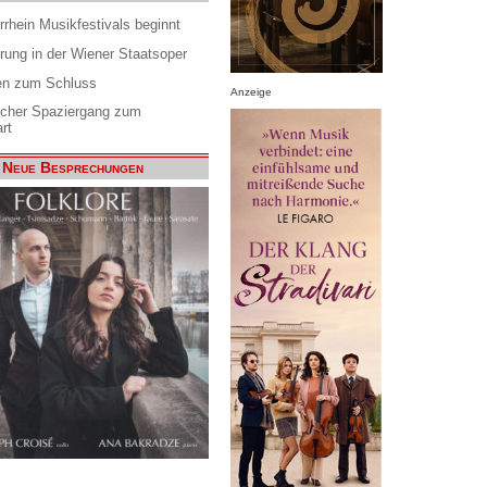
rrhein Musikfestivals beginnt
rung in der Wiener Staatsoper
en zum Schluss
Anzeige
scher Spaziergang zum
rt
Neue Besprechungen