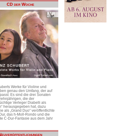
CD der Woche
uberts Werke für Violine und
aben genau den Umfang, der auf
passt. Es sind die drei Sonaten
ehnjährigen, die der
üchtige Verleger Diabelli als
n“ herausgegeben hat, dazu
e als „Grand Duo“ veröffentlichte
Dur, das h-Moll-Rondo und die
e C-Dur-Fantasie aus dem Jahr
Neuveröffentlichungen