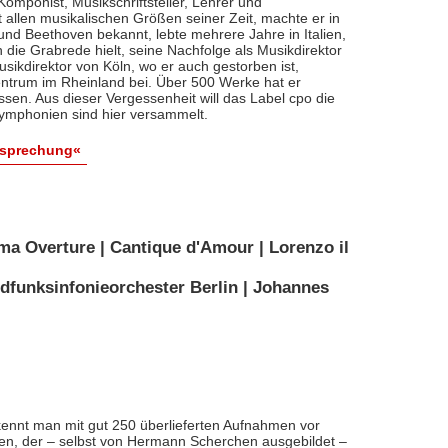
, Komponist, Musikschriftsteller, Lehrer und
t allen musikalischen Größen seiner Zeit, machte er in
 und Beethoven bekannt, lebte mehrere Jahre in Italien,
die Grabrede hielt, seine Nachfolge als Musikdirektor
usikdirektor von Köln, wo er auch gestorben ist,
entrum im Rheinland bei. Über 500 Werke hat er
sen. Aus dieser Vergessenheit will das Label cpo die
ymphonien sind hier versammelt.
esprechung«
ma Overture | Cantique d'Amour | Lorenzo il
dfunksinfonieorchester Berlin | Johannes
ennt man mit gut 250 überlieferten Aufnahmen vor
nten, der – selbst von Hermann Scherchen ausgebildet –