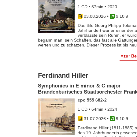
1 CD • 57min • 2020
03.08.2026
•
9 10 9
Das Bild Georg Philipp Telema
Jahrhundert war er einer der
verblasste sein Ruhm, er wurde
begann man, sein Schaffen, das fast alle Gattunge
werten und zu schätzen. Dieser Prozess ist bis he
»zur B
Ferdinand Hiller
Symphonies in E minor & C major
Brandenburisches Staatsorchester Frankf
cpo 555 682-2
1 CD • 64min • 2024
31.07.2026
•
9 10 9
Ferdinand Hiller (1811-1885) s
des 19. Jahrhunderts gewesen 