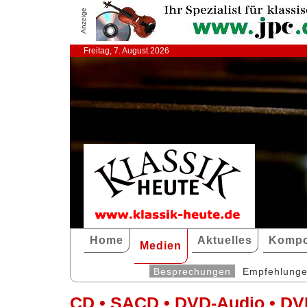
Anzeige
Freitag, 7. August 2026
Home
Aktuelles
Kompo
Medien
Besprechungen
Empfehlung
CD • SACD • DVD-Audio • DV