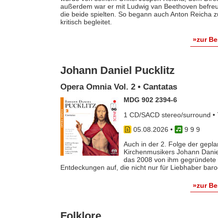
außerdem war er mit Ludwig van Beethoven befreun
die beide spielten. So begann auch Anton Reicha
kritisch begleitet.
»zur B
Johann Daniel Pucklitz
Opera Omnia Vol. 2 • Cantatas
MDG 902 2394-6
1 CD/SACD stereo/surround • 
05.08.2026
•
9 9 9
Auch in der 2. Folge der gep
Kirchenmusikers Johann Danie
das 2008 von ihm gegründete 
Entdeckungen auf, die nicht nur für Liebhaber baro
»zur B
Folklore