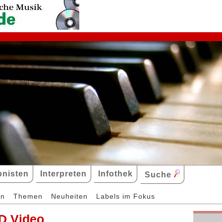
nisten
Interpreten
Infothek
Suche
en
Themen
Neuheiten
Labels im Fokus
D Video