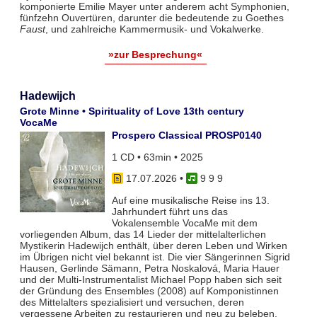
komponierte Emilie Mayer unter anderem acht Symphonien,
fünfzehn Ouvertüren, darunter die bedeutende zu Goethes
Faust
, und zahlreiche Kammermusik- und Vokalwerke.
»zur Besprechung«
Hadewijch
Grote Minne • Spirituality of Love 13th century
VocaMe
Prospero Classical PROSP0140
1 CD • 63min • 2025
17.07.2026
•
9 9 9
Auf eine musikalische Reise ins 13.
Jahrhundert führt uns das
Vokalensemble VocaMe mit dem
vorliegenden Album, das 14 Lieder der mittelalterlichen
Mystikerin Hadewijch enthält, über deren Leben und Wirken
im Übrigen nicht viel bekannt ist. Die vier Sängerinnen Sigrid
Hausen, Gerlinde Sämann, Petra Noskalová, Maria Hauer
und der Multi-Instrumentalist Michael Popp haben sich seit
der Gründung des Ensembles (2008) auf Komponistinnen
des Mittelalters spezialisiert und versuchen, deren
vergessene Arbeiten zu restaurieren und neu zu beleben.