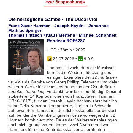
»zur Besprechung«
Die herzogliche Gambe • The Ducal Viol
Franz Xaver Hammer – Joseph Haydn – Johannes
Mathias Sperger
Thomas Fritzsch • Klaus Mertens • Michael Schönheit
Rondeau ROP6287
1 CD • 78min • 2025
22.07.2026
•
9 9 9
Thomas Fritzsch, dem die Musikwelt
bereits die Wiederentdeckung des
einzigen Exemplars der
12 Fantasien
für Viola da Gamba von Georg Philipp Telemann und vieler
weiterer Werke für dieses Instrument in der Osnabrücker
Ledebur-Sammlung
verdankt, wurde erneut fündig. Diesmal
stöberte er 14 Kompositionen von Franz Xaver Hammer
(1746-1817), für den Joseph Haydn höchstwahrscheinlich
seine Cello-Konzerte komponierte, in einer in Schwerin
aufbewahrten Handschrift der Schlosskapelle Ludwigslust
auf, bei der die Gambe originellerweise vorwiegend mit 2
Hörnern kombiniert wird. Da es der Weltersteinspielungen
noch nicht genug waren, kamen zwei Divertimenti von
Hammers für seine Kontrabasskonzerte berühmten