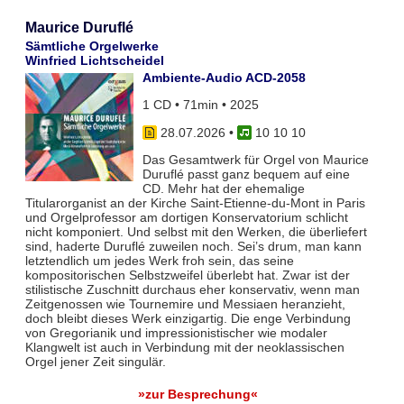
Maurice Duruflé
Sämtliche Orgelwerke
Winfried Lichtscheidel
Ambiente-Audio ACD-2058
1 CD • 71min • 2025
28.07.2026
•
10 10 10
Das Gesamtwerk für Orgel von Maurice
Duruflé passt ganz bequem auf eine
CD. Mehr hat der ehemalige
Titularorganist an der Kirche Saint-Etienne-du-Mont in Paris
und Orgelprofessor am dortigen Konservatorium schlicht
nicht komponiert. Und selbst mit den Werken, die überliefert
sind, haderte Duruflé zuweilen noch. Sei’s drum, man kann
letztendlich um jedes Werk froh sein, das seine
kompositorischen Selbstzweifel überlebt hat. Zwar ist der
stilistische Zuschnitt durchaus eher konservativ, wenn man
Zeitgenossen wie Tournemire und Messiaen heranzieht,
doch bleibt dieses Werk einzigartig. Die enge Verbindung
von Gregorianik und impressionistischer wie modaler
Klangwelt ist auch in Verbindung mit der neoklassischen
Orgel jener Zeit singulär.
»zur Besprechung«