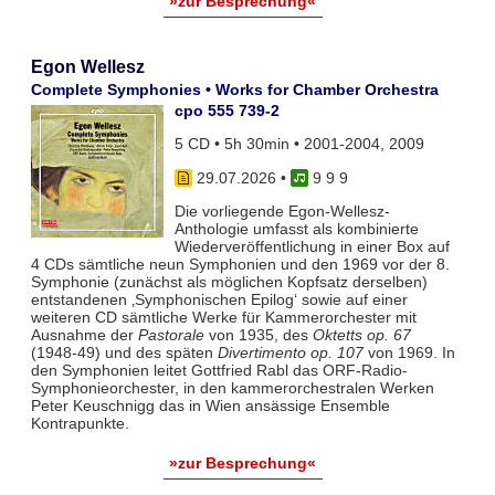
»zur Besprechung«
Egon Wellesz
Complete Symphonies • Works for Chamber Orchestra
cpo 555 739-2
5 CD • 5h 30min • 2001-2004, 2009
29.07.2026
•
9 9 9
Die vorliegende Egon-Wellesz-
Anthologie umfasst als kombinierte
Wiederveröffentlichung in einer Box auf
4 CDs sämtliche neun Symphonien und den 1969 vor der 8.
Symphonie (zunächst als möglichen Kopfsatz derselben)
entstandenen ‚Symphonischen Epilog‘ sowie auf einer
weiteren CD sämtliche Werke für Kammerorchester mit
Ausnahme der
Pastorale
von 1935, des
Oktetts op. 67
(1948-49) und des späten
Divertimento op. 107
von 1969. In
den Symphonien leitet Gottfried Rabl das ORF-Radio-
Symphonieorchester, in den kammerorchestralen Werken
Peter Keuschnigg das in Wien ansässige Ensemble
Kontrapunkte.
»zur Besprechung«