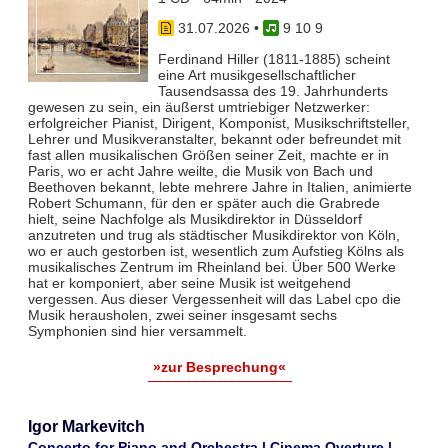
31.07.2026
•
9 10 9
Ferdinand Hiller (1811-1885) scheint
eine Art musikgesellschaftlicher
Tausendsassa des 19. Jahrhunderts
gewesen zu sein, ein äußerst umtriebiger Netzwerker:
erfolgreicher Pianist, Dirigent, Komponist, Musikschriftsteller,
Lehrer und Musikveranstalter, bekannt oder befreundet mit
fast allen musikalischen Größen seiner Zeit, machte er in
Paris, wo er acht Jahre weilte, die Musik von Bach und
Beethoven bekannt, lebte mehrere Jahre in Italien, animierte
Robert Schumann, für den er später auch die Grabrede
hielt, seine Nachfolge als Musikdirektor in Düsseldorf
anzutreten und trug als städtischer Musikdirektor von Köln,
wo er auch gestorben ist, wesentlich zum Aufstieg Kölns als
musikalisches Zentrum im Rheinland bei. Über 500 Werke
hat er komponiert, aber seine Musik ist weitgehend
vergessen. Aus dieser Vergessenheit will das Label cpo die
Musik herausholen, zwei seiner insgesamt sechs
Symphonien sind hier versammelt.
»zur Besprechung«
Igor Markevitch
Concerto for Piano and Orchestra | Cinema Overture |