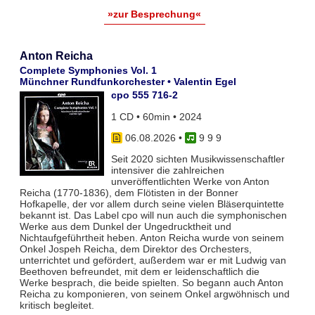
»zur Besprechung«
Anton Reicha
Complete Symphonies Vol. 1
Münchner Rundfunkorchester • Valentin Egel
cpo 555 716-2
1 CD • 60min • 2024
06.08.2026
•
9 9 9
Seit 2020 sichten Musikwissenschaftler
intensiver die zahlreichen
unveröffentlichten Werke von Anton
Reicha (1770-1836), dem Flötisten in der Bonner
Hofkapelle, der vor allem durch seine vielen Bläserquintette
bekannt ist. Das Label cpo will nun auch die symphonischen
Werke aus dem Dunkel der Ungedrucktheit und
Nichtaufgeführtheit heben. Anton Reicha wurde von seinem
Onkel Jospeh Reicha, dem Direktor des Orchesters,
unterrichtet und gefördert, außerdem war er mit Ludwig van
Beethoven befreundet, mit dem er leidenschaftlich die
Werke besprach, die beide spielten. So begann auch Anton
Reicha zu komponieren, von seinem Onkel argwöhnisch und
kritisch begleitet.