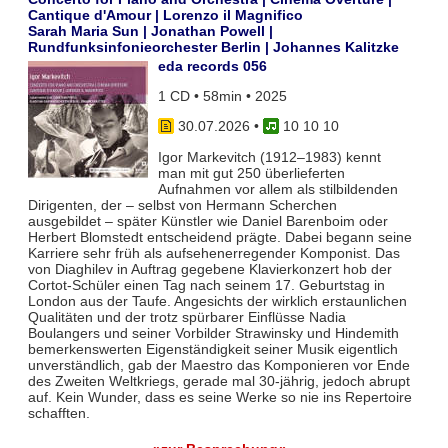
Cantique d'Amour | Lorenzo il Magnifico
Sarah Maria Sun | Jonathan Powell |
Rundfunksinfonieorchester Berlin | Johannes Kalitzke
eda records 056
1 CD • 58min • 2025
30.07.2026
•
10 10 10
Igor Markevitch (1912–1983) kennt
man mit gut 250 überlieferten
Aufnahmen vor allem als stilbildenden
Dirigenten, der – selbst von Hermann Scherchen
ausgebildet – später Künstler wie Daniel Barenboim oder
Herbert Blomstedt entscheidend prägte. Dabei begann seine
Karriere sehr früh als aufsehenerregender Komponist. Das
von Diaghilev in Auftrag gegebene Klavierkonzert hob der
Cortot-Schüler einen Tag nach seinem 17. Geburtstag in
London aus der Taufe. Angesichts der wirklich erstaunlichen
Qualitäten und der trotz spürbarer Einflüsse Nadia
Boulangers und seiner Vorbilder Strawinsky und Hindemith
bemerkenswerten Eigenständigkeit seiner Musik eigentlich
unverständlich, gab der Maestro das Komponieren vor Ende
des Zweiten Weltkriegs, gerade mal 30-jährig, jedoch abrupt
auf. Kein Wunder, dass es seine Werke so nie ins Repertoire
schafften.