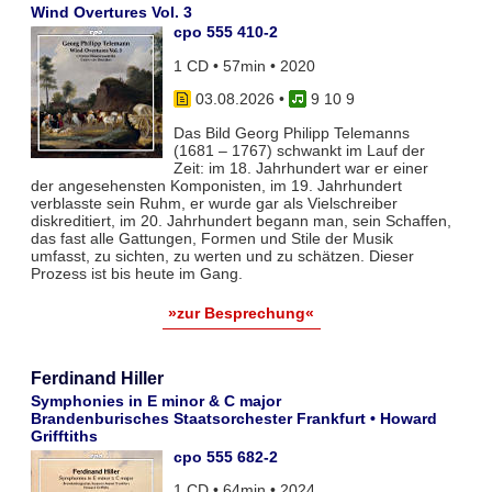
Wind Overtures Vol. 3
cpo 555 410-2
1 CD • 57min • 2020
03.08.2026
•
9 10 9
Das Bild Georg Philipp Telemanns
(1681 – 1767) schwankt im Lauf der
Zeit: im 18. Jahrhundert war er einer
der angesehensten Komponisten, im 19. Jahrhundert
verblasste sein Ruhm, er wurde gar als Vielschreiber
diskreditiert, im 20. Jahrhundert begann man, sein Schaffen,
das fast alle Gattungen, Formen und Stile der Musik
umfasst, zu sichten, zu werten und zu schätzen. Dieser
Prozess ist bis heute im Gang.
»zur Besprechung«
Ferdinand Hiller
Symphonies in E minor & C major
Brandenburisches Staatsorchester Frankfurt • Howard
Grifftiths
cpo 555 682-2
1 CD • 64min • 2024