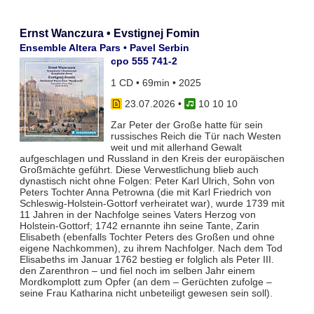
Ernst Wanczura • Evstignej Fomin
Ensemble Altera Pars • Pavel Serbin
cpo 555 741-2
1 CD • 69min • 2025
23.07.2026
•
10 10 10
Zar Peter der Große hatte für sein
russisches Reich die Tür nach Westen
weit und mit allerhand Gewalt
aufgeschlagen und Russland in den Kreis der europäischen
Großmächte geführt. Diese Verwestlichung blieb auch
dynastisch nicht ohne Folgen: Peter Karl Ulrich, Sohn von
Peters Tochter Anna Petrowna (die mit Karl Friedrich von
Schleswig-Holstein-Gottorf verheiratet war), wurde 1739 mit
11 Jahren in der Nachfolge seines Vaters Herzog von
Holstein-Gottorf; 1742 ernannte ihn seine Tante, Zarin
Elisabeth (ebenfalls Tochter Peters des Großen und ohne
eigene Nachkommen), zu ihrem Nachfolger. Nach dem Tod
Elisabeths im Januar 1762 bestieg er folglich als Peter III.
den Zarenthron – und fiel noch im selben Jahr einem
Mordkomplott zum Opfer (an dem – Gerüchten zufolge –
seine Frau Katharina nicht unbeteiligt gewesen sein soll).