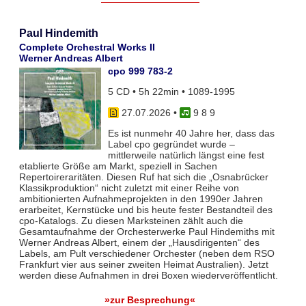
Paul Hindemith
Complete Orchestral Works II
Werner Andreas Albert
cpo 999 783-2
5 CD • 5h 22min • 1089-1995
27.07.2026
•
9 8 9
Es ist nunmehr 40 Jahre her, dass das
Label cpo gegründet wurde –
mittlerweile natürlich längst eine fest
etablierte Größe am Markt, speziell in Sachen
Repertoireraritäten. Diesen Ruf hat sich die „Osnabrücker
Klassikproduktion“ nicht zuletzt mit einer Reihe von
ambitionierten Aufnahmeprojekten in den 1990er Jahren
erarbeitet, Kernstücke und bis heute fester Bestandteil des
cpo-Katalogs. Zu diesen Marksteinen zählt auch die
Gesamtaufnahme der Orchesterwerke Paul Hindemiths mit
Werner Andreas Albert, einem der „Hausdirigenten“ des
Labels, am Pult verschiedener Orchester (neben dem RSO
Frankfurt vier aus seiner zweiten Heimat Australien). Jetzt
werden diese Aufnahmen in drei Boxen wiederveröffentlicht.
»zur Besprechung«