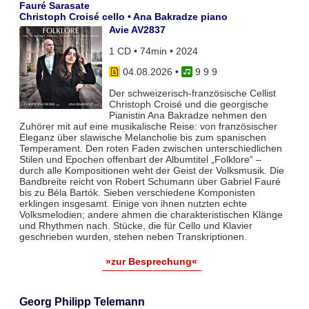
Fauré Sarasate
Christoph Croisé cello • Ana Bakradze piano
Avie AV2837
1 CD • 74min • 2024
04.08.2026
•
9 9 9
Der schweizerisch-französische Cellist
Christoph Croisé und die georgische
Pianistin Ana Bakradze nehmen den
Zuhörer mit auf eine musikalische Reise: von französischer
Eleganz über slawische Melancholie bis zum spanischen
Temperament. Den roten Faden zwischen unterschiedlichen
Stilen und Epochen offenbart der Albumtitel „Folklore“ –
durch alle Kompositionen weht der Geist der Volksmusik. Die
Bandbreite reicht von Robert Schumann über Gabriel Fauré
bis zu Béla Bartók. Sieben verschiedene Komponisten
erklingen insgesamt. Einige von ihnen nutzten echte
Volksmelodien; andere ahmen die charakteristischen Klänge
und Rhythmen nach. Stücke, die für Cello und Klavier
geschrieben wurden, stehen neben Transkriptionen.
»zur Besprechung«
Georg Philipp Telemann