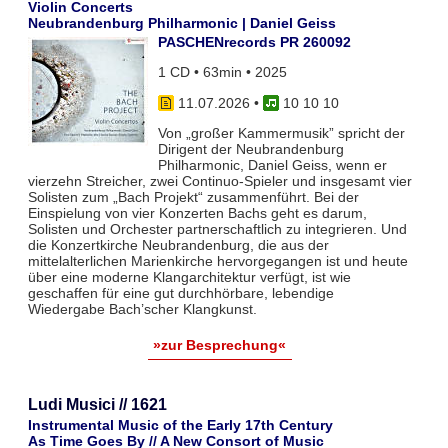
Violin Concerts
Neubrandenburg Philharmonic | Daniel Geiss
PASCHENrecords PR 260092
1 CD • 63min • 2025
11.07.2026
•
10 10 10
Von „großer Kammermusik” spricht der
Dirigent der Neubrandenburg
Philharmonic, Daniel Geiss, wenn er
vierzehn Streicher, zwei Continuo-Spieler und insgesamt vier
Solisten zum „Bach Projekt“ zusammenführt. Bei der
Einspielung von vier Konzerten Bachs geht es darum,
Solisten und Orchester partnerschaftlich zu integrieren. Und
die Konzertkirche Neubrandenburg, die aus der
mittelalterlichen Marienkirche hervorgegangen ist und heute
über eine moderne Klangarchitektur verfügt, ist wie
geschaffen für eine gut durchhörbare, lebendige
Wiedergabe Bach’scher Klangkunst.
»zur Besprechung«
Ludi Musici // 1621
Instrumental Music of the Early 17th Century
As Time Goes By // A New Consort of Music