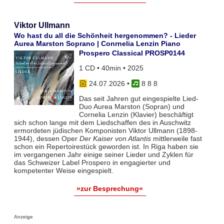
Viktor Ullmann
Wo hast du all die Schönheit hergenommen? - Lieder
Aurea Marston Soprano | Conrnelia Lenzin Piano
Prospero Classical PROSP0144
1 CD • 40min • 2025
24.07.2026
•
8 8 8
Das seit Jahren gut eingespielte Lied-
Duo Aurea Marston (Sopran) und
Cornelia Lenzin (Klavier) beschäftigt
sich schon lange mit dem Liedschaffen des in Auschwitz
ermordeten jüdischen Komponisten Viktor Ullmann (1898-
1944), dessen Oper
Der Kaiser von Atlantis
mittlerweile fast
schon ein Repertoirestück geworden ist. In Riga haben sie
im vergangenen Jahr einige seiner Lieder und Zyklen für
das Schweizer Label Prospero in engagierter und
kompetenter Weise eingespielt.
»zur Besprechung«
Anzeige