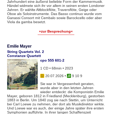
Jahrhundert eine äußerst beliebte Form der Kammermusik.
Händel widmete sich ihr vor allem in seinen ersten Londoner
Jahren. Er wählte Altblockflöte, Traversflöte, Geige oder
Oboe als Soloinstrumente. Das Basso continuo wurde vom
Ganassi Consort mit Cembalo sowie Barockcello oder aber
Viola da gamba besetzt.
»zur Besprechung«
Emilie Mayer
String Quartets Vol. 2
Constanze Quartett
cpo 555 601-2
1 CD • 68min • 2023
20.07.2026
•
9 10 9
Sie war in Vergessenheit geraten,
wurde aber in den letzten Jahren
wieder entdeckt: die Komponistin Emilie
Mayer, geboren 1812 in Friedland (Mecklenburg), gestorben
1883 in Berlin. Um 1840 zog sie nach Stettin, um Unterricht
bei Carl Loewe zu nehmen, der dort als Musikdirektor wirkte.
Und Loewe war es auch, der einige Jahre später ihre ersten
Symphonien aufführte. In ihrer langen Schaffenszeit