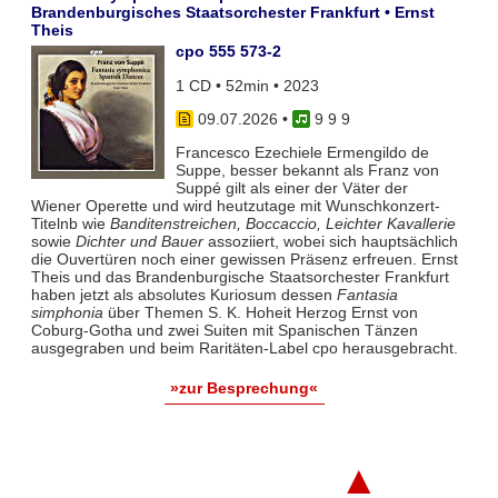
Brandenburgisches Staatsorchester Frankfurt • Ernst
Theis
cpo 555 573-2
1 CD • 52min • 2023
09.07.2026
•
9 9 9
Francesco Ezechiele Ermengildo de
Suppe, besser bekannt als Franz von
Suppé gilt als einer der Väter der
Wiener Operette und wird heutzutage mit Wunschkonzert-
Titelnb wie
Banditenstreichen, Boccaccio, Leichter Kavallerie
sowie
Dichter und Bauer
assoziiert, wobei sich hauptsächlich
die Ouvertüren noch einer gewissen Präsenz erfreuen. Ernst
Theis und das Brandenburgische Staatsorchester Frankfurt
haben jetzt als absolutes Kuriosum dessen
Fantasia
simphonia
über Themen S. K. Hoheit Herzog Ernst von
Coburg-Gotha und zwei Suiten mit Spanischen Tänzen
ausgegraben und beim Raritäten-Label cpo herausgebracht.
»zur Besprechung«
▲