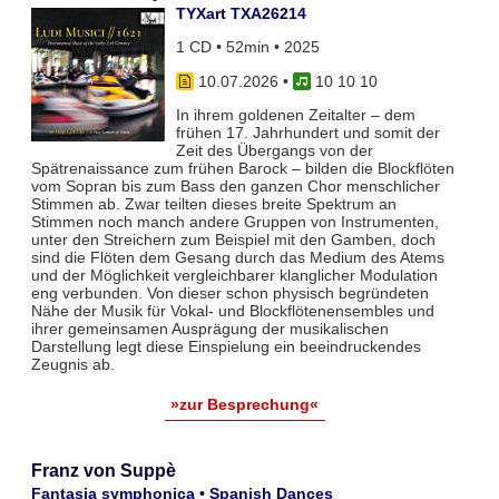
TYXart TXA26214
1 CD • 52min • 2025
10.07.2026
•
10 10 10
In ihrem goldenen Zeitalter – dem
frühen 17. Jahrhundert und somit der
Zeit des Übergangs von der
Spätrenaissance zum frühen Barock – bilden die Blockflöten
vom Sopran bis zum Bass den ganzen Chor menschlicher
Stimmen ab. Zwar teil­ten dieses breite Spektrum an
Stimmen noch manch andere Gruppen von Instrumenten,
unter den Streichern zum Bei­spiel mit den Gamben, doch
sind die Flöten dem Gesang durch das Medium des Atems
und der Möglichkeit vergleich­barer klanglicher Modulation
eng verbunden. Von dieser schon physisch begründeten
Nähe der Musik für Vokal- und Blockflö­tenensembles und
ihrer gemeinsamen Ausprägung der musikalischen
Darstellung legt diese Einspielung ein beeindruckendes
Zeugnis ab.
»zur Besprechung«
Franz von Suppè
Fantasia symphonica • Spanish Dances