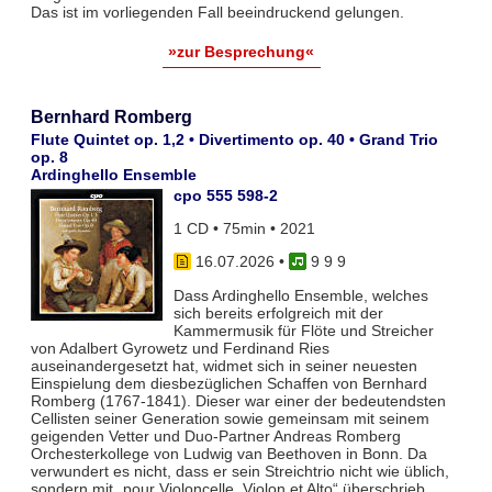
Das ist im vorliegenden Fall beeindruckend gelungen.
»zur Besprechung«
Bernhard Romberg
Flute Quintet op. 1,2 • Divertimento op. 40 • Grand Trio
op. 8
Ardinghello Ensemble
cpo 555 598-2
1 CD • 75min • 2021
16.07.2026
•
9 9 9
Dass Ardinghello Ensemble, welches
sich bereits erfolgreich mit der
Kammermusik für Flöte und Streicher
von Adalbert Gyrowetz und Ferdinand Ries
auseinandergesetzt hat, widmet sich in seiner neuesten
Einspielung dem diesbezüglichen Schaffen von Bernhard
Romberg (1767-1841). Dieser war einer der bedeutendsten
Cellisten seiner Generation sowie gemeinsam mit seinem
geigenden Vetter und Duo-Partner Andreas Romberg
Orchesterkollege von Ludwig van Beethoven in Bonn. Da
verwundert es nicht, dass er sein Streichtrio nicht wie üblich,
sondern mit „pour Violoncelle, Violon et Alto“ überschrieb.