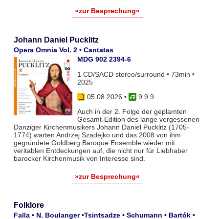
»zur Besprechung«
Johann Daniel Pucklitz
Opera Omnia Vol. 2 • Cantatas
MDG 902 2394-6
1 CD/SACD stereo/surround • 73min •
2025
05.08.2026
•
9 9 9
Auch in der 2. Folge der geplamten
Gesamt-Edition des lange vergessenen
Danziger Kirchenmusikers Johann Daniel Pucklitz (1705-
1774) warten Andrzej Szadejko und das 2008 von ihm
gegründete Goldberg Baroque Ensemble wieder mit
veritablen Entdeckungen auf, die nicht nur für Liebhaber
barocker Kirchenmusik von Interesse sind.
»zur Besprechung«
Folklore
Falla • N. Boulanger •Tsintsadze • Schumann • Bartók •