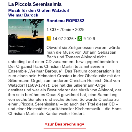
La Piccola Serenissimia
Musik für den Grafen Watzdorf
Weimar Barock
Rondeau ROP6282
1 CD • 70min • 2025
14.07.2026
•
9 10 9
Obwohl sie Zeitgenossen waren, würde
man die Musik von Johann Sebastian
Bach und Tomaso Albinoni nicht
unbedingt auf einer CD zusammen- bzw. gegenüberstellen.
Der Organist Hans Christian Martin tut’s mit seinem
Ensemble „Weimar Baroque“. Das Tertium comparationis ist
zum einen sein Heimatort Crostau in der Oberlausitz mit der
Silbermann-Orgel, zum anderen Christian Heinrich Graf von
Watzdorf (1689-1747): Der hat die Silbermann-Orgel
gestiftet und war ein Bewunderer der Musik von Albinoni, der
ihm sein berühmtes Opus 8 gewidmet hat, eine Sammlung
von sechs Sonaten und sechs Suiten. So wurde Crostau zu
einer „Piccola Serenissima“ – so auch der Titel dieser CD –
und einer Heimstätte qualitätsvoller Kirchenmusik – die Hans
Christian Martin als Kantor weiter fördert.
»zur Besprechung«