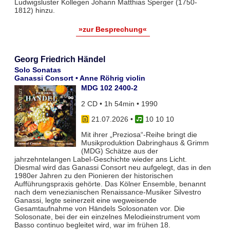
Ludwigsluster Kollegen Johann Matthias Sperger (1750-
1812) hinzu.
»zur Besprechung«
Georg Friedrich Händel
Solo Sonatas
Ganassi Consort • Anne Röhrig violin
MDG 102 2400-2
2 CD • 1h 54min • 1990
21.07.2026
•
10 10 10
Mit ihrer „Preziosa“-Reihe bringt die
Musikproduktion Dabringhaus & Grimm
(MDG) Schätze aus der
jahrzehntelangen Label-Geschichte wieder ans Licht.
Diesmal wird das Ganassi Consort neu aufgelegt, das in den
1980er Jahren zu den Pionieren der historischen
Aufführungspraxis gehörte. Das Kölner Ensemble, benannt
nach dem venezianischen Renaissance-Musiker Silvestro
Ganassi, legte seinerzeit eine wegweisende
Gesamtaufnahme von Händels Solosonaten vor. Die
Solosonate, bei der ein einzelnes Melodieinstrument vom
Basso continuo begleitet wird, war im frühen 18.