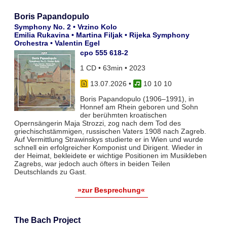
Boris Papandopulo
Symphony No. 2 • Vrzino Kolo
Emilia Rukavina • Martina Filjak • Rijeka Symphony
Orchestra • Valentin Egel
cpo 555 618-2
1 CD • 63min • 2023
13.07.2026
•
10 10 10
Boris Papandopulo (1906–1991), in
Honnef am Rhein geboren und Sohn
der berühmten kroatischen
Opernsängerin Maja Strozzi, zog nach dem Tod des
griechischstämmigen, russischen Vaters 1908 nach Zagreb.
Auf Vermittlung Strawinskys studierte er in Wien und wurde
schnell ein erfolgreicher Komponist und Dirigent. Wieder in
der Heimat, bekleidete er wichtige Positionen im Musikleben
Zagrebs, war jedoch auch öfters in beiden Teilen
Deutschlands zu Gast.
»zur Besprechung«
The Bach Project