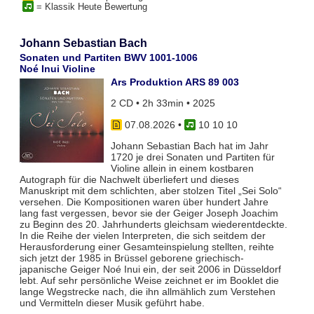
= Klassik Heute Bewertung
Johann Sebastian Bach
Sonaten und Partiten BWV 1001-1006
Noé Inui Violine
Ars Produktion ARS 89 003
2 CD • 2h 33min • 2025
07.08.2026
•
10 10 10
Johann Sebastian Bach hat im Jahr
1720 je drei Sonaten und Partiten für
Violine allein in einem kostbaren
Autograph für die Nachwelt überliefert und dieses
Manuskript mit dem schlichten, aber stolzen Titel „Sei Solo“
versehen. Die Kompositionen waren über hundert Jahre
lang fast vergessen, bevor sie der Geiger Joseph Joachim
zu Beginn des 20. Jahrhunderts gleichsam wiederentdeckte.
In die Reihe der vielen Interpreten, die sich seitdem der
Herausforderung einer Gesamteinspielung stellten, reihte
sich jetzt der 1985 in Brüssel geborene griechisch-
japanische Geiger Noé Inui ein, der seit 2006 in Düsseldorf
lebt. Auf sehr persönliche Weise zeichnet er im Booklet die
lange Wegstrecke nach, die ihn allmählich zum Verstehen
und Vermitteln dieser Musik geführt habe.