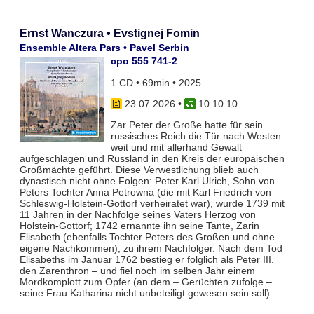
Ernst Wanczura • Evstignej Fomin
Ensemble Altera Pars • Pavel Serbin
cpo 555 741-2
1 CD • 69min • 2025
23.07.2026
•
10 10 10
Zar Peter der Große hatte für sein
russisches Reich die Tür nach Westen
weit und mit allerhand Gewalt
aufgeschlagen und Russland in den Kreis der europäischen
Großmächte geführt. Diese Verwestlichung blieb auch
dynastisch nicht ohne Folgen: Peter Karl Ulrich, Sohn von
Peters Tochter Anna Petrowna (die mit Karl Friedrich von
Schleswig-Holstein-Gottorf verheiratet war), wurde 1739 mit
11 Jahren in der Nachfolge seines Vaters Herzog von
Holstein-Gottorf; 1742 ernannte ihn seine Tante, Zarin
Elisabeth (ebenfalls Tochter Peters des Großen und ohne
eigene Nachkommen), zu ihrem Nachfolger. Nach dem Tod
Elisabeths im Januar 1762 bestieg er folglich als Peter III.
den Zarenthron – und fiel noch im selben Jahr einem
Mordkomplott zum Opfer (an dem – Gerüchten zufolge –
seine Frau Katharina nicht unbeteiligt gewesen sein soll).