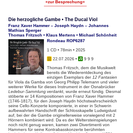
»zur Besprechung«
Die herzogliche Gambe • The Ducal Viol
Franz Xaver Hammer – Joseph Haydn – Johannes
Mathias Sperger
Thomas Fritzsch • Klaus Mertens • Michael Schönheit
Rondeau ROP6287
1 CD • 78min • 2025
22.07.2026
•
9 9 9
Thomas Fritzsch, dem die Musikwelt
bereits die Wiederentdeckung des
einzigen Exemplars der
12 Fantasien
für Viola da Gamba von Georg Philipp Telemann und vieler
weiterer Werke für dieses Instrument in der Osnabrücker
Ledebur-Sammlung
verdankt, wurde erneut fündig. Diesmal
stöberte er 14 Kompositionen von Franz Xaver Hammer
(1746-1817), für den Joseph Haydn höchstwahrscheinlich
seine Cello-Konzerte komponierte, in einer in Schwerin
aufbewahrten Handschrift der Schlosskapelle Ludwigslust
auf, bei der die Gambe originellerweise vorwiegend mit 2
Hörnern kombiniert wird. Da es der Weltersteinspielungen
noch nicht genug waren, kamen zwei Divertimenti von
Hammers für seine Kontrabasskonzerte berühmten