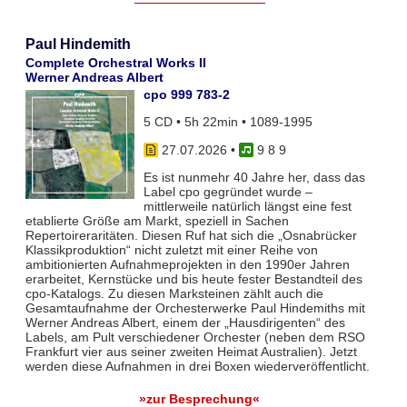
Paul Hindemith
Complete Orchestral Works II
Werner Andreas Albert
cpo 999 783-2
5 CD • 5h 22min • 1089-1995
27.07.2026
•
9 8 9
Es ist nunmehr 40 Jahre her, dass das
Label cpo gegründet wurde –
mittlerweile natürlich längst eine fest
etablierte Größe am Markt, speziell in Sachen
Repertoireraritäten. Diesen Ruf hat sich die „Osnabrücker
Klassikproduktion“ nicht zuletzt mit einer Reihe von
ambitionierten Aufnahmeprojekten in den 1990er Jahren
erarbeitet, Kernstücke und bis heute fester Bestandteil des
cpo-Katalogs. Zu diesen Marksteinen zählt auch die
Gesamtaufnahme der Orchesterwerke Paul Hindemiths mit
Werner Andreas Albert, einem der „Hausdirigenten“ des
Labels, am Pult verschiedener Orchester (neben dem RSO
Frankfurt vier aus seiner zweiten Heimat Australien). Jetzt
werden diese Aufnahmen in drei Boxen wiederveröffentlicht.
»zur Besprechung«