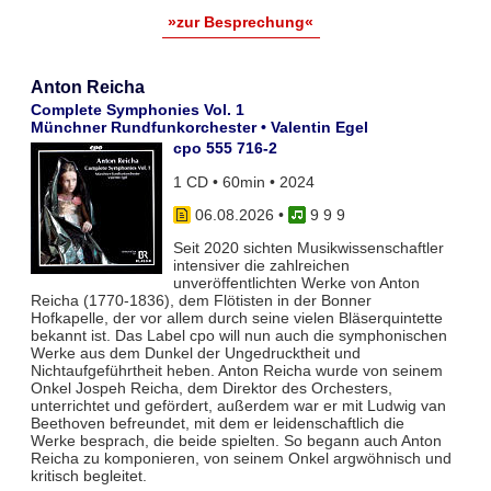
»zur Besprechung«
Anton Reicha
Complete Symphonies Vol. 1
Münchner Rundfunkorchester • Valentin Egel
cpo 555 716-2
1 CD • 60min • 2024
06.08.2026
•
9 9 9
Seit 2020 sichten Musikwissenschaftler
intensiver die zahlreichen
unveröffentlichten Werke von Anton
Reicha (1770-1836), dem Flötisten in der Bonner
Hofkapelle, der vor allem durch seine vielen Bläserquintette
bekannt ist. Das Label cpo will nun auch die symphonischen
Werke aus dem Dunkel der Ungedrucktheit und
Nichtaufgeführtheit heben. Anton Reicha wurde von seinem
Onkel Jospeh Reicha, dem Direktor des Orchesters,
unterrichtet und gefördert, außerdem war er mit Ludwig van
Beethoven befreundet, mit dem er leidenschaftlich die
Werke besprach, die beide spielten. So begann auch Anton
Reicha zu komponieren, von seinem Onkel argwöhnisch und
kritisch begleitet.