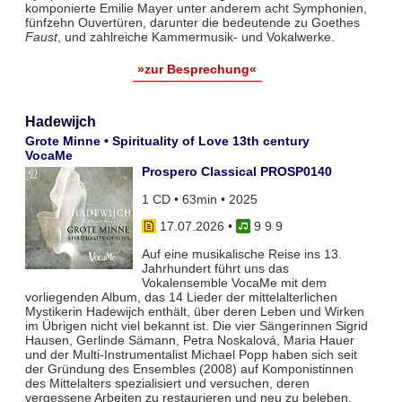
komponierte Emilie Mayer unter anderem acht Symphonien,
fünfzehn Ouvertüren, darunter die bedeutende zu Goethes
Faust
, und zahlreiche Kammermusik- und Vokalwerke.
»zur Besprechung«
Hadewijch
Grote Minne • Spirituality of Love 13th century
VocaMe
Prospero Classical PROSP0140
1 CD • 63min • 2025
17.07.2026
•
9 9 9
Auf eine musikalische Reise ins 13.
Jahrhundert führt uns das
Vokalensemble VocaMe mit dem
vorliegenden Album, das 14 Lieder der mittelalterlichen
Mystikerin Hadewijch enthält, über deren Leben und Wirken
im Übrigen nicht viel bekannt ist. Die vier Sängerinnen Sigrid
Hausen, Gerlinde Sämann, Petra Noskalová, Maria Hauer
und der Multi-Instrumentalist Michael Popp haben sich seit
der Gründung des Ensembles (2008) auf Komponistinnen
des Mittelalters spezialisiert und versuchen, deren
vergessene Arbeiten zu restaurieren und neu zu beleben.