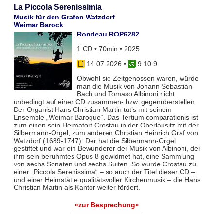
La Piccola Serenissimia
Musik für den Grafen Watzdorf
Weimar Barock
Rondeau ROP6282
1 CD • 70min • 2025
14.07.2026
•
9 10 9
Obwohl sie Zeitgenossen waren, würde
man die Musik von Johann Sebastian
Bach und Tomaso Albinoni nicht
unbedingt auf einer CD zusammen- bzw. gegenüberstellen.
Der Organist Hans Christian Martin tut’s mit seinem
Ensemble „Weimar Baroque“. Das Tertium comparationis ist
zum einen sein Heimatort Crostau in der Oberlausitz mit der
Silbermann-Orgel, zum anderen Christian Heinrich Graf von
Watzdorf (1689-1747): Der hat die Silbermann-Orgel
gestiftet und war ein Bewunderer der Musik von Albinoni, der
ihm sein berühmtes Opus 8 gewidmet hat, eine Sammlung
von sechs Sonaten und sechs Suiten. So wurde Crostau zu
einer „Piccola Serenissima“ – so auch der Titel dieser CD –
und einer Heimstätte qualitätsvoller Kirchenmusik – die Hans
Christian Martin als Kantor weiter fördert.
»zur Besprechung«