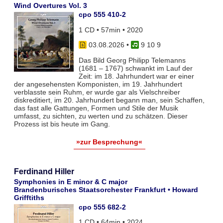
Wind Overtures Vol. 3
cpo 555 410-2
1 CD • 57min • 2020
03.08.2026
•
9 10 9
Das Bild Georg Philipp Telemanns
(1681 – 1767) schwankt im Lauf der
Zeit: im 18. Jahrhundert war er einer
der angesehensten Komponisten, im 19. Jahrhundert
verblasste sein Ruhm, er wurde gar als Vielschreiber
diskreditiert, im 20. Jahrhundert begann man, sein Schaffen,
das fast alle Gattungen, Formen und Stile der Musik
umfasst, zu sichten, zu werten und zu schätzen. Dieser
Prozess ist bis heute im Gang.
»zur Besprechung«
Ferdinand Hiller
Symphonies in E minor & C major
Brandenburisches Staatsorchester Frankfurt • Howard
Grifftiths
cpo 555 682-2
1 CD • 64min • 2024