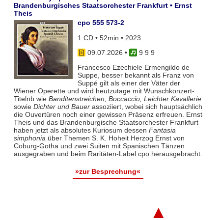
Brandenburgisches Staatsorchester Frankfurt • Ernst
Theis
cpo 555 573-2
1 CD • 52min • 2023
09.07.2026
•
9 9 9
Francesco Ezechiele Ermengildo de
Suppe, besser bekannt als Franz von
Suppé gilt als einer der Väter der
Wiener Operette und wird heutzutage mit Wunschkonzert-
Titelnb wie
Banditenstreichen, Boccaccio, Leichter Kavallerie
sowie
Dichter und Bauer
assoziiert, wobei sich hauptsächlich
die Ouvertüren noch einer gewissen Präsenz erfreuen. Ernst
Theis und das Brandenburgische Staatsorchester Frankfurt
haben jetzt als absolutes Kuriosum dessen
Fantasia
simphonia
über Themen S. K. Hoheit Herzog Ernst von
Coburg-Gotha und zwei Suiten mit Spanischen Tänzen
ausgegraben und beim Raritäten-Label cpo herausgebracht.
»zur Besprechung«
▲