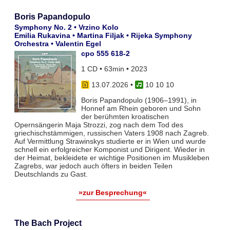
Boris Papandopulo
Symphony No. 2 • Vrzino Kolo
Emilia Rukavina • Martina Filjak • Rijeka Symphony
Orchestra • Valentin Egel
cpo 555 618-2
1 CD • 63min • 2023
13.07.2026
•
10 10 10
Boris Papandopulo (1906–1991), in
Honnef am Rhein geboren und Sohn
der berühmten kroatischen
Opernsängerin Maja Strozzi, zog nach dem Tod des
griechischstämmigen, russischen Vaters 1908 nach Zagreb.
Auf Vermittlung Strawinskys studierte er in Wien und wurde
schnell ein erfolgreicher Komponist und Dirigent. Wieder in
der Heimat, bekleidete er wichtige Positionen im Musikleben
Zagrebs, war jedoch auch öfters in beiden Teilen
Deutschlands zu Gast.
»zur Besprechung«
The Bach Project