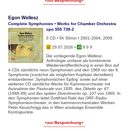
»zur Besprechung«
Egon Wellesz
Complete Symphonies • Works for Chamber Orchestra
cpo 555 739-2
5 CD • 5h 30min • 2001-2004, 2009
29.07.2026
•
9 9 9
Die vorliegende Egon-Wellesz-
Anthologie umfasst als kombinierte
Wiederveröffentlichung in einer Box auf
4 CDs sämtliche neun Symphonien und den 1969 vor der 8.
Symphonie (zunächst als möglichen Kopfsatz derselben)
entstandenen ‚Symphonischen Epilog‘ sowie auf einer
weiteren CD sämtliche Werke für Kammerorchester mit
Ausnahme der
Pastorale
von 1935, des
Oktetts op. 67
(1948-49) und des späten
Divertimento op. 107
von 1969. In
den Symphonien leitet Gottfried Rabl das ORF-Radio-
Symphonieorchester, in den kammerorchestralen Werken
Peter Keuschnigg das in Wien ansässige Ensemble
Kontrapunkte.
»zur Besprechung«