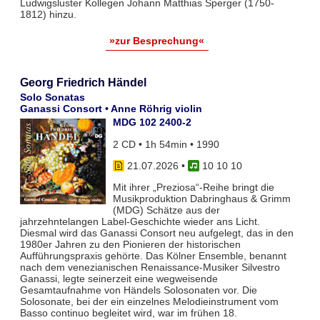
Ludwigsluster Kollegen Johann Matthias Sperger (1750-
1812) hinzu.
»zur Besprechung«
Georg Friedrich Händel
Solo Sonatas
Ganassi Consort • Anne Röhrig violin
MDG 102 2400-2
2 CD • 1h 54min • 1990
21.07.2026
•
10 10 10
Mit ihrer „Preziosa“-Reihe bringt die
Musikproduktion Dabringhaus & Grimm
(MDG) Schätze aus der
jahrzehntelangen Label-Geschichte wieder ans Licht.
Diesmal wird das Ganassi Consort neu aufgelegt, das in den
1980er Jahren zu den Pionieren der historischen
Aufführungspraxis gehörte. Das Kölner Ensemble, benannt
nach dem venezianischen Renaissance-Musiker Silvestro
Ganassi, legte seinerzeit eine wegweisende
Gesamtaufnahme von Händels Solosonaten vor. Die
Solosonate, bei der ein einzelnes Melodieinstrument vom
Basso continuo begleitet wird, war im frühen 18.