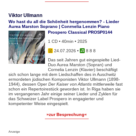
Viktor Ullmann
Wo hast du all die Schönheit hergenommen? - Lieder
Aurea Marston Soprano | Conrnelia Lenzin Piano
Prospero Classical PROSP0144
1 CD • 40min • 2025
24.07.2026
•
8 8 8
Das seit Jahren gut eingespielte Lied-
Duo Aurea Marston (Sopran) und
Cornelia Lenzin (Klavier) beschäftigt
sich schon lange mit dem Liedschaffen des in Auschwitz
ermordeten jüdischen Komponisten Viktor Ullmann (1898-
1944), dessen Oper
Der Kaiser von Atlantis
mittlerweile fast
schon ein Repertoirestück geworden ist. In Riga haben sie
im vergangenen Jahr einige seiner Lieder und Zyklen für
das Schweizer Label Prospero in engagierter und
kompetenter Weise eingespielt.
»zur Besprechung«
Anzeige