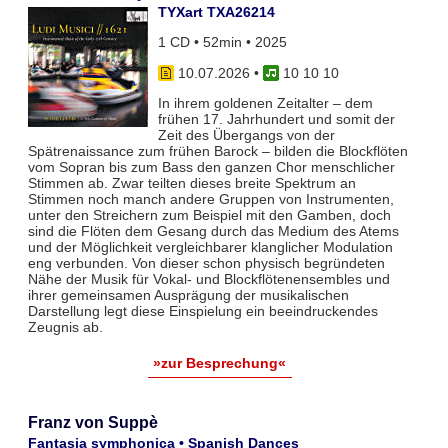
TYXart TXA26214
1 CD • 52min • 2025
10.07.2026
•
10 10 10
In ihrem goldenen Zeitalter – dem
frühen 17. Jahrhundert und somit der
Zeit des Übergangs von der
Spätrenaissance zum frühen Barock – bilden die Blockflöten
vom Sopran bis zum Bass den ganzen Chor menschlicher
Stimmen ab. Zwar teil­ten dieses breite Spektrum an
Stimmen noch manch andere Gruppen von Instrumenten,
unter den Streichern zum Bei­spiel mit den Gamben, doch
sind die Flöten dem Gesang durch das Medium des Atems
und der Möglichkeit vergleich­barer klanglicher Modulation
eng verbunden. Von dieser schon physisch begründeten
Nähe der Musik für Vokal- und Blockflö­tenensembles und
ihrer gemeinsamen Ausprägung der musikalischen
Darstellung legt diese Einspielung ein beeindruckendes
Zeugnis ab.
»zur Besprechung«
Franz von Suppè
Fantasia symphonica • Spanish Dances