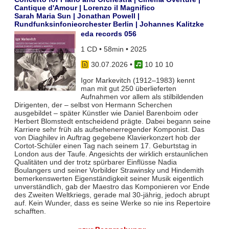
Cantique d'Amour | Lorenzo il Magnifico
Sarah Maria Sun | Jonathan Powell |
Rundfunksinfonieorchester Berlin | Johannes Kalitzke
eda records 056
1 CD • 58min • 2025
30.07.2026
•
10 10 10
Igor Markevitch (1912–1983) kennt
man mit gut 250 überlieferten
Aufnahmen vor allem als stilbildenden
Dirigenten, der – selbst von Hermann Scherchen
ausgebildet – später Künstler wie Daniel Barenboim oder
Herbert Blomstedt entscheidend prägte. Dabei begann seine
Karriere sehr früh als aufsehenerregender Komponist. Das
von Diaghilev in Auftrag gegebene Klavierkonzert hob der
Cortot-Schüler einen Tag nach seinem 17. Geburtstag in
London aus der Taufe. Angesichts der wirklich erstaunlichen
Qualitäten und der trotz spürbarer Einflüsse Nadia
Boulangers und seiner Vorbilder Strawinsky und Hindemith
bemerkenswerten Eigenständigkeit seiner Musik eigentlich
unverständlich, gab der Maestro das Komponieren vor Ende
des Zweiten Weltkriegs, gerade mal 30-jährig, jedoch abrupt
auf. Kein Wunder, dass es seine Werke so nie ins Repertoire
schafften.