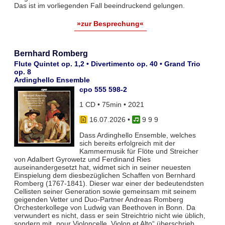
Das ist im vorliegenden Fall beeindruckend gelungen.
»zur Besprechung«
Bernhard Romberg
Flute Quintet op. 1,2 • Divertimento op. 40 • Grand Trio
op. 8
Ardinghello Ensemble
cpo 555 598-2
1 CD • 75min • 2021
16.07.2026
•
9 9 9
Dass Ardinghello Ensemble, welches
sich bereits erfolgreich mit der
Kammermusik für Flöte und Streicher
von Adalbert Gyrowetz und Ferdinand Ries
auseinandergesetzt hat, widmet sich in seiner neuesten
Einspielung dem diesbezüglichen Schaffen von Bernhard
Romberg (1767-1841). Dieser war einer der bedeutendsten
Cellisten seiner Generation sowie gemeinsam mit seinem
geigenden Vetter und Duo-Partner Andreas Romberg
Orchesterkollege von Ludwig van Beethoven in Bonn. Da
verwundert es nicht, dass er sein Streichtrio nicht wie üblich,
sondern mit „pour Violoncelle, Violon et Alto“ überschrieb.