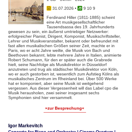
31.07.2026
•
9 10 9
Ferdinand Hiller (1811-1885) scheint
eine Art musikgesellschaftlicher
Tausendsassa des 19. Jahrhunderts
gewesen zu sein, ein äußerst umtriebiger Netzwerker:
erfolgreicher Pianist, Dirigent, Komponist, Musikschriftsteller,
Lehrer und Musikveranstalter, bekannt oder befreundet mit
fast allen musikalischen Größen seiner Zeit, machte er in
Paris, wo er acht Jahre weilte, die Musik von Bach und
Beethoven bekannt, lebte mehrere Jahre in Italien, animierte
Robert Schumann, für den er später auch die Grabrede
hielt, seine Nachfolge als Musikdirektor in Düsseldorf
anzutreten und trug als städtischer Musikdirektor von Köln,
wo er auch gestorben ist, wesentlich zum Aufstieg Kölns als
musikalisches Zentrum im Rheinland bei. Über 500 Werke
hat er komponiert, aber seine Musik ist weitgehend
vergessen. Aus dieser Vergessenheit will das Label cpo die
Musik herausholen, zwei seiner insgesamt sechs
Symphonien sind hier versammelt.
»zur Besprechung«
Igor Markevitch
Concerto for Piano and Orchestra | Cinema Overture |