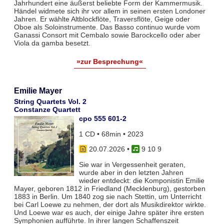
Jahrhundert eine äußerst beliebte Form der Kammermusik.
Händel widmete sich ihr vor allem in seinen ersten Londoner
Jahren. Er wählte Altblockflöte, Traversflöte, Geige oder
Oboe als Soloinstrumente. Das Basso continuo wurde vom
Ganassi Consort mit Cembalo sowie Barockcello oder aber
Viola da gamba besetzt.
»zur Besprechung«
Emilie Mayer
String Quartets Vol. 2
Constanze Quartett
cpo 555 601-2
1 CD • 68min • 2023
20.07.2026
•
9 10 9
Sie war in Vergessenheit geraten,
wurde aber in den letzten Jahren
wieder entdeckt: die Komponistin Emilie
Mayer, geboren 1812 in Friedland (Mecklenburg), gestorben
1883 in Berlin. Um 1840 zog sie nach Stettin, um Unterricht
bei Carl Loewe zu nehmen, der dort als Musikdirektor wirkte.
Und Loewe war es auch, der einige Jahre später ihre ersten
Symphonien aufführte. In ihrer langen Schaffenszeit