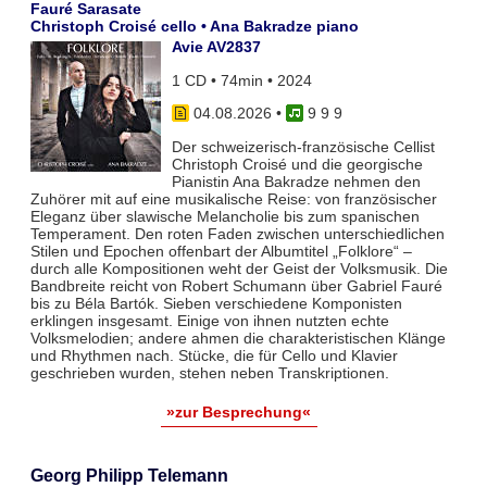
Fauré Sarasate
Christoph Croisé cello • Ana Bakradze piano
Avie AV2837
1 CD • 74min • 2024
04.08.2026
•
9 9 9
Der schweizerisch-französische Cellist
Christoph Croisé und die georgische
Pianistin Ana Bakradze nehmen den
Zuhörer mit auf eine musikalische Reise: von französischer
Eleganz über slawische Melancholie bis zum spanischen
Temperament. Den roten Faden zwischen unterschiedlichen
Stilen und Epochen offenbart der Albumtitel „Folklore“ –
durch alle Kompositionen weht der Geist der Volksmusik. Die
Bandbreite reicht von Robert Schumann über Gabriel Fauré
bis zu Béla Bartók. Sieben verschiedene Komponisten
erklingen insgesamt. Einige von ihnen nutzten echte
Volksmelodien; andere ahmen die charakteristischen Klänge
und Rhythmen nach. Stücke, die für Cello und Klavier
geschrieben wurden, stehen neben Transkriptionen.
»zur Besprechung«
Georg Philipp Telemann