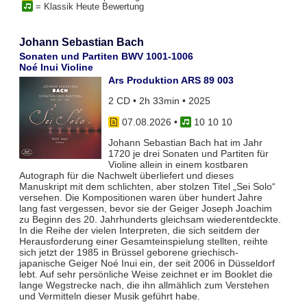
= Klassik Heute Bewertung
Johann Sebastian Bach
Sonaten und Partiten BWV 1001-1006
Noé Inui Violine
Ars Produktion ARS 89 003
2 CD • 2h 33min • 2025
07.08.2026
•
10 10 10
Johann Sebastian Bach hat im Jahr
1720 je drei Sonaten und Partiten für
Violine allein in einem kostbaren
Autograph für die Nachwelt überliefert und dieses
Manuskript mit dem schlichten, aber stolzen Titel „Sei Solo“
versehen. Die Kompositionen waren über hundert Jahre
lang fast vergessen, bevor sie der Geiger Joseph Joachim
zu Beginn des 20. Jahrhunderts gleichsam wiederentdeckte.
In die Reihe der vielen Interpreten, die sich seitdem der
Herausforderung einer Gesamteinspielung stellten, reihte
sich jetzt der 1985 in Brüssel geborene griechisch-
japanische Geiger Noé Inui ein, der seit 2006 in Düsseldorf
lebt. Auf sehr persönliche Weise zeichnet er im Booklet die
lange Wegstrecke nach, die ihn allmählich zum Verstehen
und Vermitteln dieser Musik geführt habe.