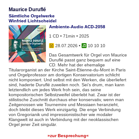
Maurice Duruflé
Sämtliche Orgelwerke
Winfried Lichtscheidel
Ambiente-Audio ACD-2058
1 CD • 71min • 2025
28.07.2026
•
10 10 10
Das Gesamtwerk für Orgel von Maurice
Duruflé passt ganz bequem auf eine
CD. Mehr hat der ehemalige
Titularorganist an der Kirche Saint-Etienne-du-Mont in Paris
und Orgelprofessor am dortigen Konservatorium schlicht
nicht komponiert. Und selbst mit den Werken, die überliefert
sind, haderte Duruflé zuweilen noch. Sei’s drum, man kann
letztendlich um jedes Werk froh sein, das seine
kompositorischen Selbstzweifel überlebt hat. Zwar ist der
stilistische Zuschnitt durchaus eher konservativ, wenn man
Zeitgenossen wie Tournemire und Messiaen heranzieht,
doch bleibt dieses Werk einzigartig. Die enge Verbindung
von Gregorianik und impressionistischer wie modaler
Klangwelt ist auch in Verbindung mit der neoklassischen
Orgel jener Zeit singulär.
»zur Besprechung«