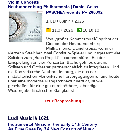
Violin Concerts
Neubrandenburg Philharmonic | Daniel Geiss
PASCHENrecords PR 260092
1 CD • 63min • 2025
11.07.2026
•
10 10 10
Von „großer Kammermusik” spricht der
Dirigent der Neubrandenburg
Philharmonic, Daniel Geiss, wenn er
vierzehn Streicher, zwei Continuo-Spieler und insgesamt vier
Solisten zum „Bach Projekt“ zusammenführt. Bei der
Einspielung von vier Konzerten Bachs geht es darum,
Solisten und Orchester partnerschaftlich zu integrieren. Und
die Konzertkirche Neubrandenburg, die aus der
mittelalterlichen Marienkirche hervorgegangen ist und heute
über eine moderne Klangarchitektur verfügt, ist wie
geschaffen für eine gut durchhörbare, lebendige
Wiedergabe Bach’scher Klangkunst.
»zur Besprechung«
Ludi Musici // 1621
Instrumental Music of the Early 17th Century
As Time Goes By // A New Consort of Music