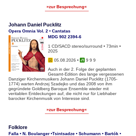
»zur Besprechung«
Johann Daniel Pucklitz
Opera Omnia Vol. 2 • Cantatas
MDG 902 2394-6
1 CD/SACD stereo/surround • 73min •
2025
05.08.2026
•
9 9 9
Auch in der 2. Folge der geplamten
Gesamt-Edition des lange vergessenen
Danziger Kirchenmusikers Johann Daniel Pucklitz (1705-
1774) warten Andrzej Szadejko und das 2008 von ihm
gegründete Goldberg Baroque Ensemble wieder mit
veritablen Entdeckungen auf, die nicht nur für Liebhaber
barocker Kirchenmusik von Interesse sind.
»zur Besprechung«
Folklore
Falla • N. Boulanger •Tsintsadze • Schumann • Bartók •