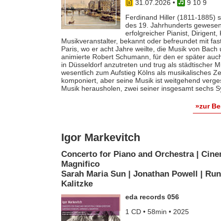
31.07.2026
•
9 10 9
Ferdinand Hiller (1811-1885) s
des 19. Jahrhunderts gewesen 
erfolgreicher Pianist, Dirigent
Musikveranstalter, bekannt oder befreundet mit fas
Paris, wo er acht Jahre weilte, die Musik von Bach
animierte Robert Schumann, für den er später auch 
in Düsseldorf anzutreten und trug als städtischer M
wesentlich zum Aufstieg Kölns als musikalisches Z
komponiert, aber seine Musik ist weitgehend verges
Musik herausholen, zwei seiner insgesamt sechs S
»zur B
Igor Markevitch
Concerto for Piano and Orchestra | Cine
Magnifico
Sarah Maria Sun | Jonathan Powell | Run
Kalitzke
eda records 056
1 CD • 58min • 2025