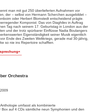
ennt man mit gut 250 überlieferten Aufnahmen vor
nten, der – selbst von Hermann Scherchen ausgebildet –
renboim oder Herbert Blomstedt entscheidend prägte.
nerregender Komponist. Das von Diaghilev in Auftrag
inen Tag nach seinem 17. Geburtstag in London aus der
äten und der trotz spürbarer Einflüsse Nadia Boulangers
erkenswerten Eigenständigkeit seiner Musik eigentlich
vor Ende des Zweiten Weltkriegs, gerade mal 30-jährig,
e so nie ins Repertoire schafften.
esprechung«
ber Orchestra
 2009
Anthologie umfasst als kombinierte
ner Box auf 4 CDs sämtliche neun Symphonien und den