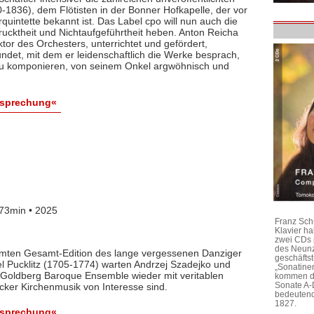
1836), dem Flötisten in der Bonner Hofkapelle, der vor
rquintette bekannt ist. Das Label cpo will nun auch die
ktheit und Nichtaufgeführtheit heben. Anton Reicha
r des Orchesters, unterrichtet und gefördert,
det, mit dem er leidenschaftlich die Werke besprach,
 zu komponieren, von seinem Onkel argwöhnisch und
esprechung«
73min • 2025
Franz Sch
Klavier h
zwei CDs 
des Neunz
lamten Gesamt-Edition des lange vergessenen Danziger
geschäftst
l Pucklitz (1705-1774) warten Andrzej Szadejko und
„Sonatine
Goldberg Baroque Ensemble wieder mit veritablen
kommen di
Sonate A-
cker Kirchenmusik von Interesse sind.
bedeutend
1827.
esprechung«