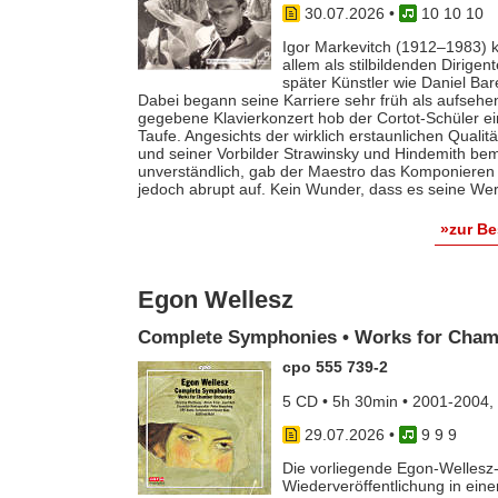
30.07.2026
•
10 10 10
Igor Markevitch (1912–1983) k
allem als stilbildenden Dirige
später Künstler wie Daniel Ba
Dabei begann seine Karriere sehr früh als aufsehe
gegebene Klavierkonzert hob der Cortot-Schüler e
Taufe. Angesichts der wirklich erstaunlichen Qualit
und seiner Vorbilder Strawinsky und Hindemith bem
unverständlich, gab der Maestro das Komponieren 
jedoch abrupt auf. Kein Wunder, dass es seine Werk
»zur B
Egon Wellesz
Complete Symphonies • Works for Cham
cpo 555 739-2
5 CD • 5h 30min • 2001-2004,
29.07.2026
•
9 9 9
Die vorliegende Egon-Wellesz-
Wiederveröffentlichung in ei