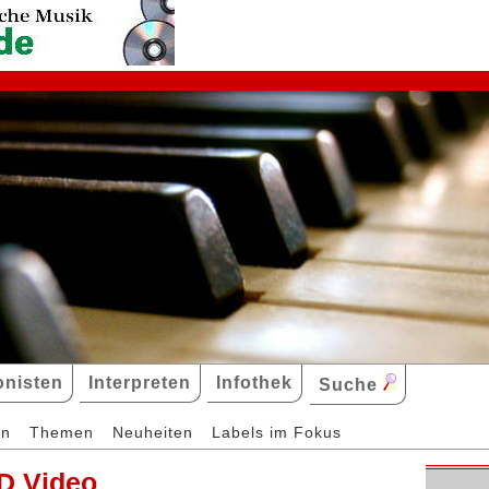
nisten
Interpreten
Infothek
Suche
en
Themen
Neuheiten
Labels im Fokus
D Video