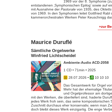
1969 vor der 8. Symphonie (zu
entstandenen ‚Symphonischen Epilog‘ sowie auf e
mit Ausnahme der
Pastorale
von 1935, des
Oktetts
von 1969. In den Symphonien leitet Gottfried Rab
kammerorchestralen Werken Peter Keuschnigg das
»zur B
Maurice Duruflé
Sämtliche Orgelwerke
Winfried Lichtscheidel
Ambiente-Audio ACD-2058
1 CD • 71min • 2025
28.07.2026
•
10 10 10
Das Gesamtwerk für Orgel von
Mehr hat der ehemalige Titular
und Orgelprofessor am dortige
mit den Werken, die überliefert sind, haderte Duru
jedes Werk froh sein, das seine kompositorischen Sel
Zuschnitt durchaus eher konservativ, wenn man Z
doch bleibt dieses Werk einzigartig. Die enge Verb