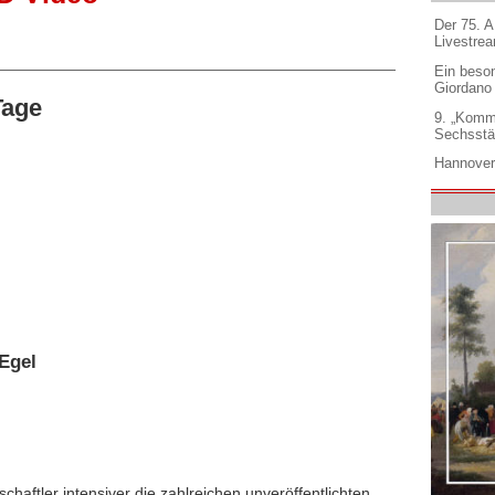
Der 75. 
Livestre
Ein beso
Giordano
Tage
9. „Komm
Sechsstä
Hannover
Egel
chaftler intensiver die zahlreichen unveröffentlichten