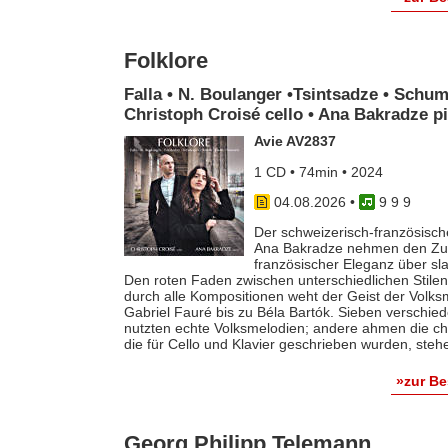
Folklore
Falla • N. Boulanger •Tsintsadze • Schum
Christoph Croisé cello • Ana Bakradze p
Avie AV2837
1 CD • 74min • 2024
04.08.2026
•
9 9 9
Der schweizerisch-französische
Ana Bakradze nehmen den Zuhö
französischer Eleganz über s
Den roten Faden zwischen unterschiedlichen Stilen 
durch alle Kompositionen weht der Geist der Volk
Gabriel Fauré bis zu Béla Bartók. Sieben verschie
nutzten echte Volksmelodien; andere ahmen die ch
die für Cello und Klavier geschrieben wurden, steh
»zur B
Georg Philipp Telemann