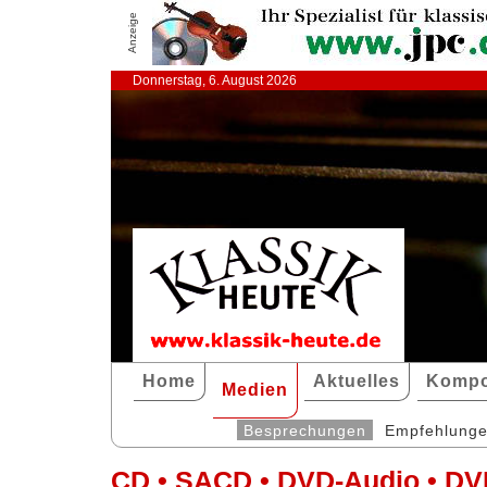
Anzeige
Donnerstag, 6. August 2026
Home
Aktuelles
Kompo
Medien
Besprechungen
Empfehlung
CD • SACD • DVD-Audio • DV