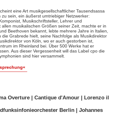
cheint eine Art musikgesellschaftlicher Tausendsassa
zu sein, ein äußerst umtriebiger Netzwerker:
, Komponist, Musikschriftsteller, Lehrer und
t allen musikalischen Größen seiner Zeit, machte er in
 und Beethoven bekannt, lebte mehrere Jahre in Italien,
die Grabrede hielt, seine Nachfolge als Musikdirektor
usikdirektor von Köln, wo er auch gestorben ist,
entrum im Rheinland bei. Über 500 Werke hat er
sen. Aus dieser Vergessenheit will das Label cpo die
ymphonien sind hier versammelt.
esprechung«
ma Overture | Cantique d'Amour | Lorenzo il
dfunksinfonieorchester Berlin | Johannes