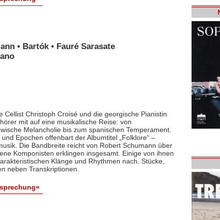
ann • Bartók • Fauré Sarasate
iano
 Cellist Christoph Croisé und die georgische Pianistin
rer mit auf eine musikalische Reise: von
lawische Melancholie bis zum spanischen Temperament.
und Epochen offenbart der Albumtitel „Folklore“ –
smusik. Die Bandbreite reicht von Robert Schumann über
dene Komponisten erklingen insgesamt. Einige von ihnen
arakteristischen Klänge und Rhythmen nach. Stücke,
en neben Transkriptionen.
esprechung«