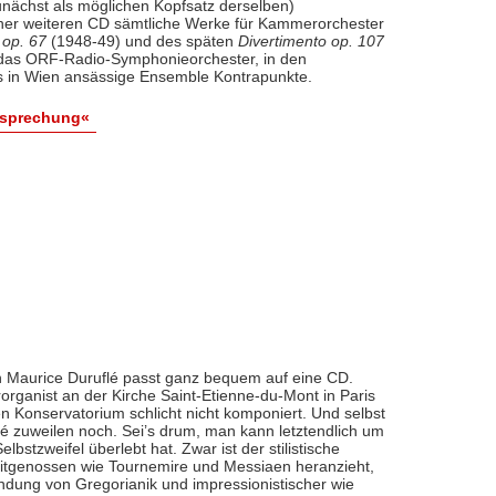
nächst als möglichen Kopfsatz derselben)
iner weiteren CD sämtliche Werke für Kammerorchester
 op. 67
(1948-49) und des späten
Divertimento op. 107
l das ORF-Radio-Symphonieorchester, in den
 in Wien ansässige Ensemble Kontrapunkte.
esprechung«
 Maurice Duruflé passt ganz bequem auf eine CD.
organist an der Kirche Saint-Etienne-du-Mont in Paris
n Konservatorium schlicht nicht komponiert. Und selbst
flé zuweilen noch. Sei’s drum, man kann letztendlich um
bstzweifel überlebt hat. Zwar ist der stilistische
eitgenossen wie Tournemire und Messiaen heranzieht,
indung von Gregorianik und impressionistischer wie