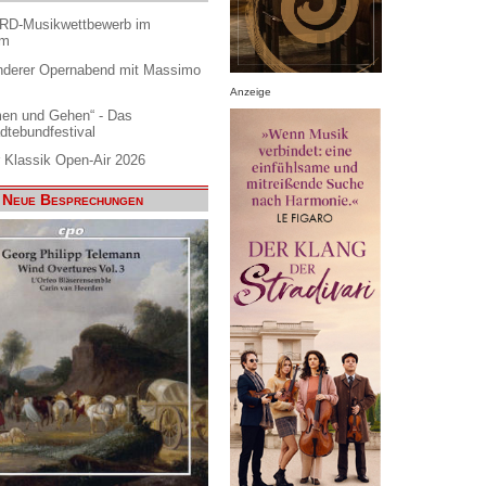
ARD-Musikwettbewerb im
am
nderer Opernabend mit Massimo
Anzeige
en und Gehen“ - Das
dtebundfestival
 Klassik Open-Air 2026
Neue Besprechungen