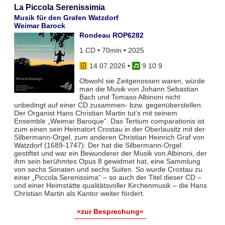
La Piccola Serenissimia
Musik für den Grafen Watzdorf
Weimar Barock
Rondeau ROP6282
1 CD • 70min • 2025
14.07.2026
•
9 10 9
Obwohl sie Zeitgenossen waren, würde
man die Musik von Johann Sebastian
Bach und Tomaso Albinoni nicht
unbedingt auf einer CD zusammen- bzw. gegenüberstellen.
Der Organist Hans Christian Martin tut’s mit seinem
Ensemble „Weimar Baroque“. Das Tertium comparationis ist
zum einen sein Heimatort Crostau in der Oberlausitz mit der
Silbermann-Orgel, zum anderen Christian Heinrich Graf von
Watzdorf (1689-1747): Der hat die Silbermann-Orgel
gestiftet und war ein Bewunderer der Musik von Albinoni, der
ihm sein berühmtes Opus 8 gewidmet hat, eine Sammlung
von sechs Sonaten und sechs Suiten. So wurde Crostau zu
einer „Piccola Serenissima“ – so auch der Titel dieser CD –
und einer Heimstätte qualitätsvoller Kirchenmusik – die Hans
Christian Martin als Kantor weiter fördert.
»zur Besprechung«