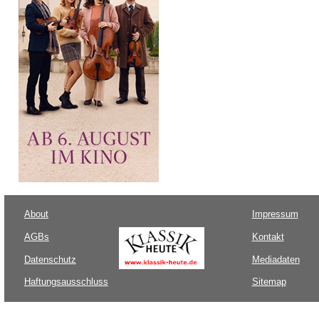
About
Impressum
AGBs
Kontakt
Datenschutz
Mediadaten
Haftungsausschluss
Sitemap