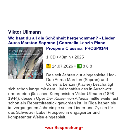
Viktor Ullmann
Wo hast du all die Schönheit hergenommen? - Lieder
Aurea Marston Soprano | Conrnelia Lenzin Piano
Prospero Classical PROSP0144
1 CD • 40min • 2025
24.07.2026
•
8 8 8
Das seit Jahren gut eingespielte Lied-
Duo Aurea Marston (Sopran) und
Cornelia Lenzin (Klavier) beschäftigt
sich schon lange mit dem Liedschaffen des in Auschwitz
ermordeten jüdischen Komponisten Viktor Ullmann (1898-
1944), dessen Oper
Der Kaiser von Atlantis
mittlerweile fast
schon ein Repertoirestück geworden ist. In Riga haben sie
im vergangenen Jahr einige seiner Lieder und Zyklen für
das Schweizer Label Prospero in engagierter und
kompetenter Weise eingespielt.
»zur Besprechung«