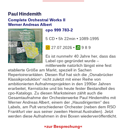
Paul Hindemith
Complete Orchestral Works II
Werner Andreas Albert
cpo 999 783-2
5 CD • 5h 22min • 1089-1995
27.07.2026
•
9 8 9
Es ist nunmehr 40 Jahre her, dass das
Label cpo gegründet wurde –
mittlerweile natürlich längst eine fest
etablierte Größe am Markt, speziell in Sachen
Repertoireraritäten. Diesen Ruf hat sich die „Osnabrücker
Klassikproduktion“ nicht zuletzt mit einer Reihe von
ambitionierten Aufnahmeprojekten in den 1990er Jahren
erarbeitet, Kernstücke und bis heute fester Bestandteil des
cpo-Katalogs. Zu diesen Marksteinen zählt auch die
Gesamtaufnahme der Orchesterwerke Paul Hindemiths mit
Werner Andreas Albert, einem der „Hausdirigenten“ des
Labels, am Pult verschiedener Orchester (neben dem RSO
Frankfurt vier aus seiner zweiten Heimat Australien). Jetzt
werden diese Aufnahmen in drei Boxen wiederveröffentlicht.
»zur Besprechung«