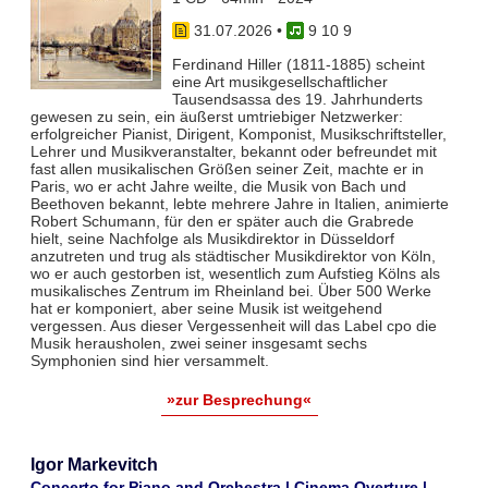
31.07.2026
•
9 10 9
Ferdinand Hiller (1811-1885) scheint
eine Art musikgesellschaftlicher
Tausendsassa des 19. Jahrhunderts
gewesen zu sein, ein äußerst umtriebiger Netzwerker:
erfolgreicher Pianist, Dirigent, Komponist, Musikschriftsteller,
Lehrer und Musikveranstalter, bekannt oder befreundet mit
fast allen musikalischen Größen seiner Zeit, machte er in
Paris, wo er acht Jahre weilte, die Musik von Bach und
Beethoven bekannt, lebte mehrere Jahre in Italien, animierte
Robert Schumann, für den er später auch die Grabrede
hielt, seine Nachfolge als Musikdirektor in Düsseldorf
anzutreten und trug als städtischer Musikdirektor von Köln,
wo er auch gestorben ist, wesentlich zum Aufstieg Kölns als
musikalisches Zentrum im Rheinland bei. Über 500 Werke
hat er komponiert, aber seine Musik ist weitgehend
vergessen. Aus dieser Vergessenheit will das Label cpo die
Musik herausholen, zwei seiner insgesamt sechs
Symphonien sind hier versammelt.
»zur Besprechung«
Igor Markevitch
Concerto for Piano and Orchestra | Cinema Overture |