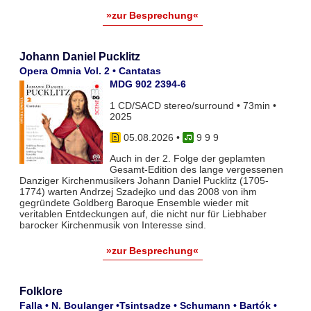
»zur Besprechung«
Johann Daniel Pucklitz
Opera Omnia Vol. 2 • Cantatas
MDG 902 2394-6
1 CD/SACD stereo/surround • 73min •
2025
05.08.2026
•
9 9 9
Auch in der 2. Folge der geplamten
Gesamt-Edition des lange vergessenen
Danziger Kirchenmusikers Johann Daniel Pucklitz (1705-
1774) warten Andrzej Szadejko und das 2008 von ihm
gegründete Goldberg Baroque Ensemble wieder mit
veritablen Entdeckungen auf, die nicht nur für Liebhaber
barocker Kirchenmusik von Interesse sind.
»zur Besprechung«
Folklore
Falla • N. Boulanger •Tsintsadze • Schumann • Bartók •