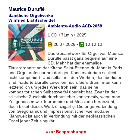
Maurice Duruflé
Sämtliche Orgelwerke
Winfried Lichtscheidel
Ambiente-Audio ACD-2058
1 CD • 71min • 2025
28.07.2026
•
10 10 10
Das Gesamtwerk für Orgel von Maurice
Duruflé passt ganz bequem auf eine
CD. Mehr hat der ehemalige
Titularorganist an der Kirche Saint-Etienne-du-Mont in Paris
und Orgelprofessor am dortigen Konservatorium schlicht
nicht komponiert. Und selbst mit den Werken, die überliefert
sind, haderte Duruflé zuweilen noch. Sei’s drum, man kann
letztendlich um jedes Werk froh sein, das seine
kompositorischen Selbstzweifel überlebt hat. Zwar ist der
stilistische Zuschnitt durchaus eher konservativ, wenn man
Zeitgenossen wie Tournemire und Messiaen heranzieht,
doch bleibt dieses Werk einzigartig. Die enge Verbindung
von Gregorianik und impressionistischer wie modaler
Klangwelt ist auch in Verbindung mit der neoklassischen
Orgel jener Zeit singulär.
»zur Besprechung«