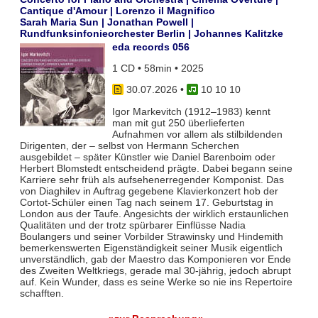
Cantique d'Amour | Lorenzo il Magnifico
Sarah Maria Sun | Jonathan Powell |
Rundfunksinfonieorchester Berlin | Johannes Kalitzke
eda records 056
1 CD • 58min • 2025
30.07.2026
•
10 10 10
Igor Markevitch (1912–1983) kennt
man mit gut 250 überlieferten
Aufnahmen vor allem als stilbildenden
Dirigenten, der – selbst von Hermann Scherchen
ausgebildet – später Künstler wie Daniel Barenboim oder
Herbert Blomstedt entscheidend prägte. Dabei begann seine
Karriere sehr früh als aufsehenerregender Komponist. Das
von Diaghilev in Auftrag gegebene Klavierkonzert hob der
Cortot-Schüler einen Tag nach seinem 17. Geburtstag in
London aus der Taufe. Angesichts der wirklich erstaunlichen
Qualitäten und der trotz spürbarer Einflüsse Nadia
Boulangers und seiner Vorbilder Strawinsky und Hindemith
bemerkenswerten Eigenständigkeit seiner Musik eigentlich
unverständlich, gab der Maestro das Komponieren vor Ende
des Zweiten Weltkriegs, gerade mal 30-jährig, jedoch abrupt
auf. Kein Wunder, dass es seine Werke so nie ins Repertoire
schafften.