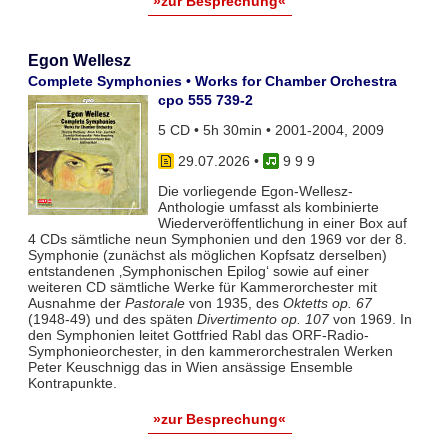
»zur Besprechung«
Egon Wellesz
Complete Symphonies • Works for Chamber Orchestra
cpo 555 739-2
5 CD • 5h 30min • 2001-2004, 2009
29.07.2026
•
9 9 9
Die vorliegende Egon-Wellesz-
Anthologie umfasst als kombinierte
Wiederveröffentlichung in einer Box auf
4 CDs sämtliche neun Symphonien und den 1969 vor der 8.
Symphonie (zunächst als möglichen Kopfsatz derselben)
entstandenen ‚Symphonischen Epilog‘ sowie auf einer
weiteren CD sämtliche Werke für Kammerorchester mit
Ausnahme der
Pastorale
von 1935, des
Oktetts op. 67
(1948-49) und des späten
Divertimento op. 107
von 1969. In
den Symphonien leitet Gottfried Rabl das ORF-Radio-
Symphonieorchester, in den kammerorchestralen Werken
Peter Keuschnigg das in Wien ansässige Ensemble
Kontrapunkte.
»zur Besprechung«