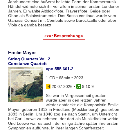
Jahrhundert eine äußerst beliebte Form der Kammermusik.
Händel widmete sich ihr vor allem in seinen ersten Londoner
Jahren. Er wählte Altblockflöte, Traversflöte, Geige oder
Oboe als Soloinstrumente. Das Basso continuo wurde vom
Ganassi Consort mit Cembalo sowie Barockcello oder aber
Viola da gamba besetzt.
»zur Besprechung«
Emilie Mayer
String Quartets Vol. 2
Constanze Quartett
cpo 555 601-2
1 CD • 68min • 2023
20.07.2026
•
9 10 9
Sie war in Vergessenheit geraten,
wurde aber in den letzten Jahren
wieder entdeckt: die Komponistin Emilie
Mayer, geboren 1812 in Friedland (Mecklenburg), gestorben
1883 in Berlin. Um 1840 zog sie nach Stettin, um Unterricht
bei Carl Loewe zu nehmen, der dort als Musikdirektor wirkte.
Und Loewe war es auch, der einige Jahre später ihre ersten
Symphonien aufführte. In ihrer langen Schaffenszeit