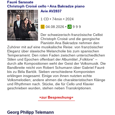
Fauré Sarasate
Christoph Croisé cello • Ana Bakradze piano
Avie AV2837
1 CD • 74min • 2024
04.08.2026
•
9 9 9
Der schweizerisch-französische Cellist
Christoph Croisé und die georgische
Pianistin Ana Bakradze nehmen den
Zuhörer mit auf eine musikalische Reise: von französischer
Eleganz über slawische Melancholie bis zum spanischen
Temperament. Den roten Faden zwischen unterschiedlichen
Stilen und Epochen offenbart der Albumtitel „Folklore“ –
durch alle Kompositionen weht der Geist der Volksmusik. Die
Bandbreite reicht von Robert Schumann über Gabriel Fauré
bis zu Béla Bartók. Sieben verschiedene Komponisten
erklingen insgesamt. Einige von ihnen nutzten echte
Volksmelodien; andere ahmen die charakteristischen Klänge
und Rhythmen nach. Stücke, die für Cello und Klavier
geschrieben wurden, stehen neben Transkriptionen.
»zur Besprechung«
Georg Philipp Telemann