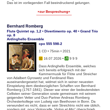
Das ist im vorliegenden Fall beeindruckend gelungen.
»zur Besprechung«
Bernhard Romberg
Flute Quintet op. 1,2 • Divertimento op. 40 • Grand Trio
op. 8
Ardinghello Ensemble
cpo 555 598-2
1 CD • 75min • 2021
16.07.2026
•
9 9 9
Dass Ardinghello Ensemble, welches
sich bereits erfolgreich mit der
Kammermusik für Flöte und Streicher
von Adalbert Gyrowetz und Ferdinand Ries
auseinandergesetzt hat, widmet sich in seiner neuesten
Einspielung dem diesbezüglichen Schaffen von Bernhard
Romberg (1767-1841). Dieser war einer der bedeutendsten
Cellisten seiner Generation sowie gemeinsam mit seinem
geigenden Vetter und Duo-Partner Andreas Romberg
Orchesterkollege von Ludwig van Beethoven in Bonn. Da
verwundert es nicht, dass er sein Streichtrio nicht wie üblich,
sondern mit „pour Violoncelle, Violon et Alto“ überschrieb.