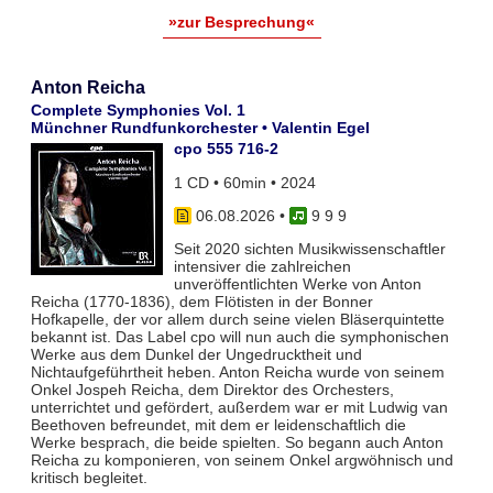
»zur Besprechung«
Anton Reicha
Complete Symphonies Vol. 1
Münchner Rundfunkorchester • Valentin Egel
cpo 555 716-2
1 CD • 60min • 2024
06.08.2026
•
9 9 9
Seit 2020 sichten Musikwissenschaftler
intensiver die zahlreichen
unveröffentlichten Werke von Anton
Reicha (1770-1836), dem Flötisten in der Bonner
Hofkapelle, der vor allem durch seine vielen Bläserquintette
bekannt ist. Das Label cpo will nun auch die symphonischen
Werke aus dem Dunkel der Ungedrucktheit und
Nichtaufgeführtheit heben. Anton Reicha wurde von seinem
Onkel Jospeh Reicha, dem Direktor des Orchesters,
unterrichtet und gefördert, außerdem war er mit Ludwig van
Beethoven befreundet, mit dem er leidenschaftlich die
Werke besprach, die beide spielten. So begann auch Anton
Reicha zu komponieren, von seinem Onkel argwöhnisch und
kritisch begleitet.