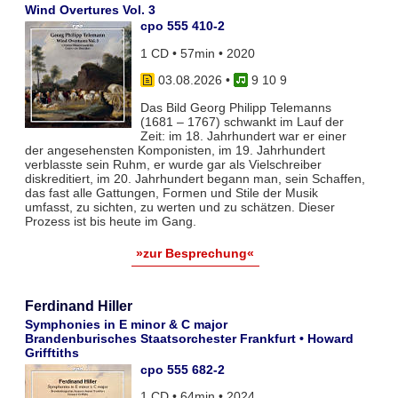
Wind Overtures Vol. 3
cpo 555 410-2
1 CD • 57min • 2020
03.08.2026
•
9 10 9
Das Bild Georg Philipp Telemanns
(1681 – 1767) schwankt im Lauf der
Zeit: im 18. Jahrhundert war er einer
der angesehensten Komponisten, im 19. Jahrhundert
verblasste sein Ruhm, er wurde gar als Vielschreiber
diskreditiert, im 20. Jahrhundert begann man, sein Schaffen,
das fast alle Gattungen, Formen und Stile der Musik
umfasst, zu sichten, zu werten und zu schätzen. Dieser
Prozess ist bis heute im Gang.
»zur Besprechung«
Ferdinand Hiller
Symphonies in E minor & C major
Brandenburisches Staatsorchester Frankfurt • Howard
Grifftiths
cpo 555 682-2
1 CD • 64min • 2024