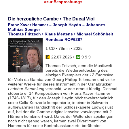
»zur Besprechung«
Die herzogliche Gambe • The Ducal Viol
Franz Xaver Hammer – Joseph Haydn – Johannes
Mathias Sperger
Thomas Fritzsch • Klaus Mertens • Michael Schönheit
Rondeau ROP6287
1 CD • 78min • 2025
22.07.2026
•
9 9 9
Thomas Fritzsch, dem die Musikwelt
bereits die Wiederentdeckung des
einzigen Exemplars der
12 Fantasien
für Viola da Gamba von Georg Philipp Telemann und vieler
weiterer Werke für dieses Instrument in der Osnabrücker
Ledebur-Sammlung
verdankt, wurde erneut fündig. Diesmal
stöberte er 14 Kompositionen von Franz Xaver Hammer
(1746-1817), für den Joseph Haydn höchstwahrscheinlich
seine Cello-Konzerte komponierte, in einer in Schwerin
aufbewahrten Handschrift der Schlosskapelle Ludwigslust
auf, bei der die Gambe originellerweise vorwiegend mit 2
Hörnern kombiniert wird. Da es der Weltersteinspielungen
noch nicht genug waren, kamen zwei Divertimenti von
Hammers für seine Kontrabasskonzerte berühmten