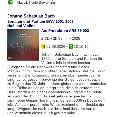
= Klassik Heute Bewertung
Johann Sebastian Bach
Sonaten und Partiten BWV 1001-1006
Noé Inui Violine
Ars Produktion ARS 89 003
2 CD • 2h 33min • 2025
07.08.2026
•
10 10 10
Johann Sebastian Bach hat im Jahr
1720 je drei Sonaten und Partiten für
Violine allein in einem kostbaren
Autograph für die Nachwelt überliefert und dieses
Manuskript mit dem schlichten, aber stolzen Titel „Sei Solo“
versehen. Die Kompositionen waren über hundert Jahre
lang fast vergessen, bevor sie der Geiger Joseph Joachim
zu Beginn des 20. Jahrhunderts gleichsam wiederentdeckte.
In die Reihe der vielen Interpreten, die sich seitdem der
Herausforderung einer Gesamteinspielung stellten, reihte
sich jetzt der 1985 in Brüssel geborene griechisch-
japanische Geiger Noé Inui ein, der seit 2006 in Düsseldorf
lebt. Auf sehr persönliche Weise zeichnet er im Booklet die
lange Wegstrecke nach, die ihn allmählich zum Verstehen
und Vermitteln dieser Musik geführt habe.