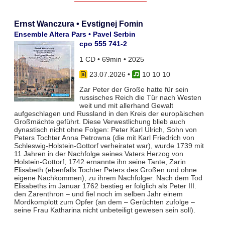
Ernst Wanczura • Evstignej Fomin
Ensemble Altera Pars • Pavel Serbin
cpo 555 741-2
1 CD • 69min • 2025
23.07.2026
•
10 10 10
Zar Peter der Große hatte für sein
russisches Reich die Tür nach Westen
weit und mit allerhand Gewalt
aufgeschlagen und Russland in den Kreis der europäischen
Großmächte geführt. Diese Verwestlichung blieb auch
dynastisch nicht ohne Folgen: Peter Karl Ulrich, Sohn von
Peters Tochter Anna Petrowna (die mit Karl Friedrich von
Schleswig-Holstein-Gottorf verheiratet war), wurde 1739 mit
11 Jahren in der Nachfolge seines Vaters Herzog von
Holstein-Gottorf; 1742 ernannte ihn seine Tante, Zarin
Elisabeth (ebenfalls Tochter Peters des Großen und ohne
eigene Nachkommen), zu ihrem Nachfolger. Nach dem Tod
Elisabeths im Januar 1762 bestieg er folglich als Peter III.
den Zarenthron – und fiel noch im selben Jahr einem
Mordkomplott zum Opfer (an dem – Gerüchten zufolge –
seine Frau Katharina nicht unbeteiligt gewesen sein soll).