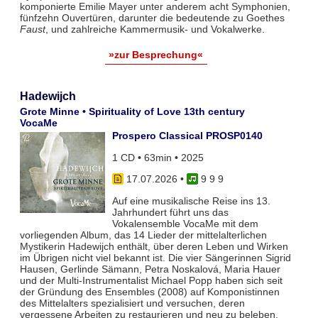
komponierte Emilie Mayer unter anderem acht Symphonien,
fünfzehn Ouvertüren, darunter die bedeutende zu Goethes
Faust
, und zahlreiche Kammermusik- und Vokalwerke.
»zur Besprechung«
Hadewijch
Grote Minne • Spirituality of Love 13th century
VocaMe
Prospero Classical PROSP0140
1 CD • 63min • 2025
17.07.2026
•
9 9 9
Auf eine musikalische Reise ins 13.
Jahrhundert führt uns das
Vokalensemble VocaMe mit dem
vorliegenden Album, das 14 Lieder der mittelalterlichen
Mystikerin Hadewijch enthält, über deren Leben und Wirken
im Übrigen nicht viel bekannt ist. Die vier Sängerinnen Sigrid
Hausen, Gerlinde Sämann, Petra Noskalová, Maria Hauer
und der Multi-Instrumentalist Michael Popp haben sich seit
der Gründung des Ensembles (2008) auf Komponistinnen
des Mittelalters spezialisiert und versuchen, deren
vergessene Arbeiten zu restaurieren und neu zu beleben.