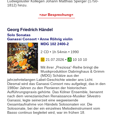
Ludwigsluster Kollegen Johann Matthias Sperger (1750-
1812) hinzu.
»zur Besprechung«
Georg Friedrich Händel
Solo Sonatas
Ganassi Consort • Anne Röhrig violin
MDG 102 2400-2
2 CD • 1h 54min • 1990
21.07.2026
•
10 10 10
Mit ihrer „Preziosa“-Reihe bringt die
Musikproduktion Dabringhaus & Grimm
(MDG) Schätze aus der
jahrzehntelangen Label-Geschichte wieder ans Licht.
Diesmal wird das Ganassi Consort neu aufgelegt, das in den
1980er Jahren zu den Pionieren der historischen
Aufführungspraxis gehörte. Das Kölner Ensemble, benannt
nach dem venezianischen Renaissance-Musiker Silvestro
Ganassi, legte seinerzeit eine wegweisende
Gesamtaufnahme von Händels Solosonaten vor. Die
Solosonate, bei der ein einzelnes Melodieinstrument vom
Basso continuo begleitet wird, war im frühen 18.