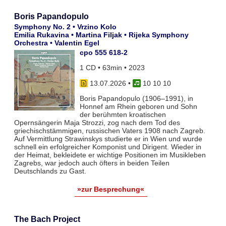
Boris Papandopulo
Symphony No. 2 • Vrzino Kolo
Emilia Rukavina • Martina Filjak • Rijeka Symphony
Orchestra • Valentin Egel
cpo 555 618-2
1 CD • 63min • 2023
13.07.2026
•
10 10 10
Boris Papandopulo (1906–1991), in
Honnef am Rhein geboren und Sohn
der berühmten kroatischen
Opernsängerin Maja Strozzi, zog nach dem Tod des
griechischstämmigen, russischen Vaters 1908 nach Zagreb.
Auf Vermittlung Strawinskys studierte er in Wien und wurde
schnell ein erfolgreicher Komponist und Dirigent. Wieder in
der Heimat, bekleidete er wichtige Positionen im Musikleben
Zagrebs, war jedoch auch öfters in beiden Teilen
Deutschlands zu Gast.
»zur Besprechung«
The Bach Project