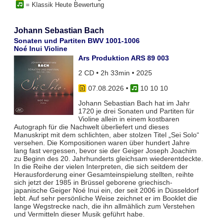
= Klassik Heute Bewertung
Johann Sebastian Bach
Sonaten und Partiten BWV 1001-1006
Noé Inui Violine
Ars Produktion ARS 89 003
2 CD • 2h 33min • 2025
07.08.2026
•
10 10 10
Johann Sebastian Bach hat im Jahr
1720 je drei Sonaten und Partiten für
Violine allein in einem kostbaren
Autograph für die Nachwelt überliefert und dieses
Manuskript mit dem schlichten, aber stolzen Titel „Sei Solo“
versehen. Die Kompositionen waren über hundert Jahre
lang fast vergessen, bevor sie der Geiger Joseph Joachim
zu Beginn des 20. Jahrhunderts gleichsam wiederentdeckte.
In die Reihe der vielen Interpreten, die sich seitdem der
Herausforderung einer Gesamteinspielung stellten, reihte
sich jetzt der 1985 in Brüssel geborene griechisch-
japanische Geiger Noé Inui ein, der seit 2006 in Düsseldorf
lebt. Auf sehr persönliche Weise zeichnet er im Booklet die
lange Wegstrecke nach, die ihn allmählich zum Verstehen
und Vermitteln dieser Musik geführt habe.