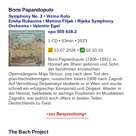
Boris Papandopulo
Symphony No. 2 • Vrzino Kolo
Emilia Rukavina • Martina Filjak • Rijeka Symphony
Orchestra • Valentin Egel
cpo 555 618-2
1 CD • 63min • 2023
13.07.2026
•
10 10 10
Boris Papandopulo (1906–1991), in
Honnef am Rhein geboren und Sohn
der berühmten kroatischen
Opernsängerin Maja Strozzi, zog nach dem Tod des
griechischstämmigen, russischen Vaters 1908 nach Zagreb.
Auf Vermittlung Strawinskys studierte er in Wien und wurde
schnell ein erfolgreicher Komponist und Dirigent. Wieder in
der Heimat, bekleidete er wichtige Positionen im Musikleben
Zagrebs, war jedoch auch öfters in beiden Teilen
Deutschlands zu Gast.
»zur Besprechung«
The Bach Project