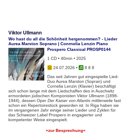
Viktor Ullmann
Wo hast du all die Schönheit hergenommen? - Lieder
Aurea Marston Soprano | Conrnelia Lenzin Piano
Prospero Classical PROSP0144
1 CD • 40min • 2025
24.07.2026
•
8 8 8
Das seit Jahren gut eingespielte Lied-
Duo Aurea Marston (Sopran) und
Cornelia Lenzin (Klavier) beschäftigt
sich schon lange mit dem Liedschaffen des in Auschwitz
ermordeten jüdischen Komponisten Viktor Ullmann (1898-
1944), dessen Oper
Der Kaiser von Atlantis
mittlerweile fast
schon ein Repertoirestück geworden ist. In Riga haben sie
im vergangenen Jahr einige seiner Lieder und Zyklen für
das Schweizer Label Prospero in engagierter und
kompetenter Weise eingespielt.
»zur Besprechung«