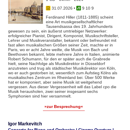
31.07.2026
•
9 10 9
Ferdinand Hiller (1811-1885) scheint
eine Art musikgesellschaftlicher
Tausendsassa des 19. Jahrhunderts
gewesen zu sein, ein äußerst umtriebiger Netzwerker:
erfolgreicher Pianist, Dirigent, Komponist, Musikschriftsteller,
Lehrer und Musikveranstalter, bekannt oder befreundet mit
fast allen musikalischen Größen seiner Zeit, machte er in
Paris, wo er acht Jahre weilte, die Musik von Bach und
Beethoven bekannt, lebte mehrere Jahre in Italien, animierte
Robert Schumann, für den er später auch die Grabrede
hielt, seine Nachfolge als Musikdirektor in Düsseldorf
anzutreten und trug als städtischer Musikdirektor von Köln,
wo er auch gestorben ist, wesentlich zum Aufstieg Kölns als
musikalisches Zentrum im Rheinland bei. Über 500 Werke
hat er komponiert, aber seine Musik ist weitgehend
vergessen. Aus dieser Vergessenheit will das Label cpo die
Musik herausholen, zwei seiner insgesamt sechs
Symphonien sind hier versammelt.
»zur Besprechung«
Igor Markevitch
Concerto for Piano and Orchestra | Cinema Overture |