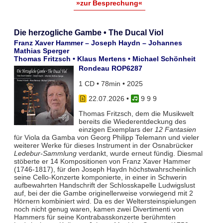
»zur Besprechung«
Die herzogliche Gambe • The Ducal Viol
Franz Xaver Hammer – Joseph Haydn – Johannes
Mathias Sperger
Thomas Fritzsch • Klaus Mertens • Michael Schönheit
Rondeau ROP6287
1 CD • 78min • 2025
22.07.2026
•
9 9 9
Thomas Fritzsch, dem die Musikwelt
bereits die Wiederentdeckung des
einzigen Exemplars der
12 Fantasien
für Viola da Gamba von Georg Philipp Telemann und vieler
weiterer Werke für dieses Instrument in der Osnabrücker
Ledebur-Sammlung
verdankt, wurde erneut fündig. Diesmal
stöberte er 14 Kompositionen von Franz Xaver Hammer
(1746-1817), für den Joseph Haydn höchstwahrscheinlich
seine Cello-Konzerte komponierte, in einer in Schwerin
aufbewahrten Handschrift der Schlosskapelle Ludwigslust
auf, bei der die Gambe originellerweise vorwiegend mit 2
Hörnern kombiniert wird. Da es der Weltersteinspielungen
noch nicht genug waren, kamen zwei Divertimenti von
Hammers für seine Kontrabasskonzerte berühmten