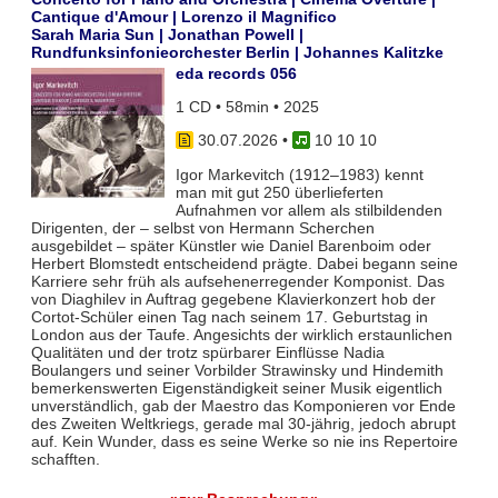
Cantique d'Amour | Lorenzo il Magnifico
Sarah Maria Sun | Jonathan Powell |
Rundfunksinfonieorchester Berlin | Johannes Kalitzke
eda records 056
1 CD • 58min • 2025
30.07.2026
•
10 10 10
Igor Markevitch (1912–1983) kennt
man mit gut 250 überlieferten
Aufnahmen vor allem als stilbildenden
Dirigenten, der – selbst von Hermann Scherchen
ausgebildet – später Künstler wie Daniel Barenboim oder
Herbert Blomstedt entscheidend prägte. Dabei begann seine
Karriere sehr früh als aufsehenerregender Komponist. Das
von Diaghilev in Auftrag gegebene Klavierkonzert hob der
Cortot-Schüler einen Tag nach seinem 17. Geburtstag in
London aus der Taufe. Angesichts der wirklich erstaunlichen
Qualitäten und der trotz spürbarer Einflüsse Nadia
Boulangers und seiner Vorbilder Strawinsky und Hindemith
bemerkenswerten Eigenständigkeit seiner Musik eigentlich
unverständlich, gab der Maestro das Komponieren vor Ende
des Zweiten Weltkriegs, gerade mal 30-jährig, jedoch abrupt
auf. Kein Wunder, dass es seine Werke so nie ins Repertoire
schafften.