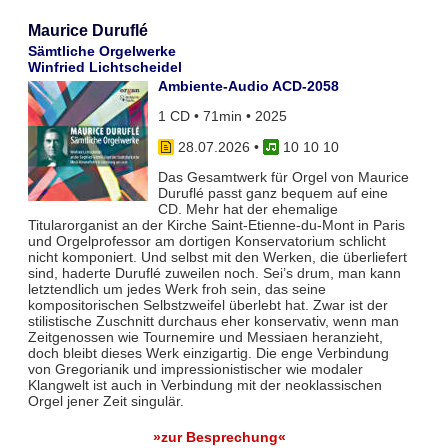
Maurice Duruflé
Sämtliche Orgelwerke
Winfried Lichtscheidel
Ambiente-Audio ACD-2058
1 CD • 71min • 2025
28.07.2026
•
10 10 10
Das Gesamtwerk für Orgel von Maurice
Duruflé passt ganz bequem auf eine
CD. Mehr hat der ehemalige
Titularorganist an der Kirche Saint-Etienne-du-Mont in Paris
und Orgelprofessor am dortigen Konservatorium schlicht
nicht komponiert. Und selbst mit den Werken, die überliefert
sind, haderte Duruflé zuweilen noch. Sei’s drum, man kann
letztendlich um jedes Werk froh sein, das seine
kompositorischen Selbstzweifel überlebt hat. Zwar ist der
stilistische Zuschnitt durchaus eher konservativ, wenn man
Zeitgenossen wie Tournemire und Messiaen heranzieht,
doch bleibt dieses Werk einzigartig. Die enge Verbindung
von Gregorianik und impressionistischer wie modaler
Klangwelt ist auch in Verbindung mit der neoklassischen
Orgel jener Zeit singulär.
»zur Besprechung«