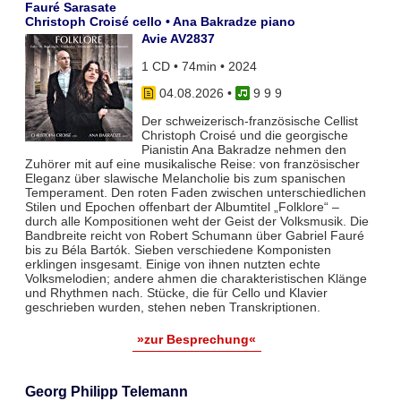
Fauré Sarasate
Christoph Croisé cello • Ana Bakradze piano
Avie AV2837
1 CD • 74min • 2024
04.08.2026
•
9 9 9
Der schweizerisch-französische Cellist
Christoph Croisé und die georgische
Pianistin Ana Bakradze nehmen den
Zuhörer mit auf eine musikalische Reise: von französischer
Eleganz über slawische Melancholie bis zum spanischen
Temperament. Den roten Faden zwischen unterschiedlichen
Stilen und Epochen offenbart der Albumtitel „Folklore“ –
durch alle Kompositionen weht der Geist der Volksmusik. Die
Bandbreite reicht von Robert Schumann über Gabriel Fauré
bis zu Béla Bartók. Sieben verschiedene Komponisten
erklingen insgesamt. Einige von ihnen nutzten echte
Volksmelodien; andere ahmen die charakteristischen Klänge
und Rhythmen nach. Stücke, die für Cello und Klavier
geschrieben wurden, stehen neben Transkriptionen.
»zur Besprechung«
Georg Philipp Telemann