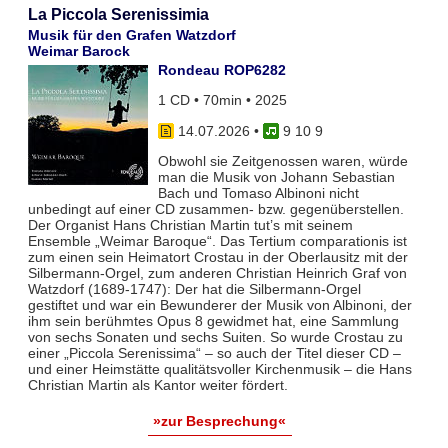
La Piccola Serenissimia
Musik für den Grafen Watzdorf
Weimar Barock
Rondeau ROP6282
1 CD • 70min • 2025
14.07.2026
•
9 10 9
Obwohl sie Zeitgenossen waren, würde
man die Musik von Johann Sebastian
Bach und Tomaso Albinoni nicht
unbedingt auf einer CD zusammen- bzw. gegenüberstellen.
Der Organist Hans Christian Martin tut’s mit seinem
Ensemble „Weimar Baroque“. Das Tertium comparationis ist
zum einen sein Heimatort Crostau in der Oberlausitz mit der
Silbermann-Orgel, zum anderen Christian Heinrich Graf von
Watzdorf (1689-1747): Der hat die Silbermann-Orgel
gestiftet und war ein Bewunderer der Musik von Albinoni, der
ihm sein berühmtes Opus 8 gewidmet hat, eine Sammlung
von sechs Sonaten und sechs Suiten. So wurde Crostau zu
einer „Piccola Serenissima“ – so auch der Titel dieser CD –
und einer Heimstätte qualitätsvoller Kirchenmusik – die Hans
Christian Martin als Kantor weiter fördert.
»zur Besprechung«