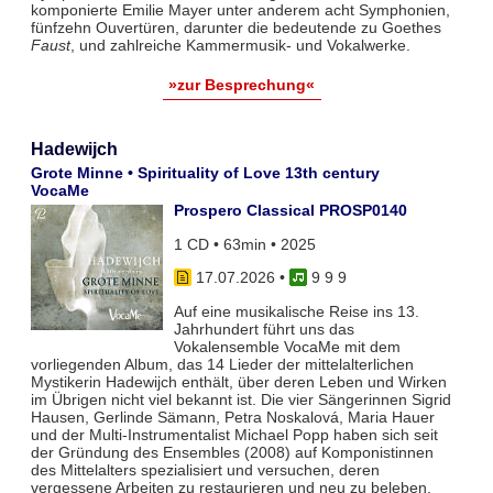
komponierte Emilie Mayer unter anderem acht Symphonien,
fünfzehn Ouvertüren, darunter die bedeutende zu Goethes
Faust
, und zahlreiche Kammermusik- und Vokalwerke.
»zur Besprechung«
Hadewijch
Grote Minne • Spirituality of Love 13th century
VocaMe
Prospero Classical PROSP0140
1 CD • 63min • 2025
17.07.2026
•
9 9 9
Auf eine musikalische Reise ins 13.
Jahrhundert führt uns das
Vokalensemble VocaMe mit dem
vorliegenden Album, das 14 Lieder der mittelalterlichen
Mystikerin Hadewijch enthält, über deren Leben und Wirken
im Übrigen nicht viel bekannt ist. Die vier Sängerinnen Sigrid
Hausen, Gerlinde Sämann, Petra Noskalová, Maria Hauer
und der Multi-Instrumentalist Michael Popp haben sich seit
der Gründung des Ensembles (2008) auf Komponistinnen
des Mittelalters spezialisiert und versuchen, deren
vergessene Arbeiten zu restaurieren und neu zu beleben.