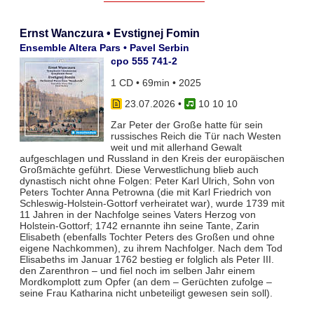
Ernst Wanczura • Evstignej Fomin
Ensemble Altera Pars • Pavel Serbin
cpo 555 741-2
1 CD • 69min • 2025
23.07.2026
•
10 10 10
Zar Peter der Große hatte für sein
russisches Reich die Tür nach Westen
weit und mit allerhand Gewalt
aufgeschlagen und Russland in den Kreis der europäischen
Großmächte geführt. Diese Verwestlichung blieb auch
dynastisch nicht ohne Folgen: Peter Karl Ulrich, Sohn von
Peters Tochter Anna Petrowna (die mit Karl Friedrich von
Schleswig-Holstein-Gottorf verheiratet war), wurde 1739 mit
11 Jahren in der Nachfolge seines Vaters Herzog von
Holstein-Gottorf; 1742 ernannte ihn seine Tante, Zarin
Elisabeth (ebenfalls Tochter Peters des Großen und ohne
eigene Nachkommen), zu ihrem Nachfolger. Nach dem Tod
Elisabeths im Januar 1762 bestieg er folglich als Peter III.
den Zarenthron – und fiel noch im selben Jahr einem
Mordkomplott zum Opfer (an dem – Gerüchten zufolge –
seine Frau Katharina nicht unbeteiligt gewesen sein soll).