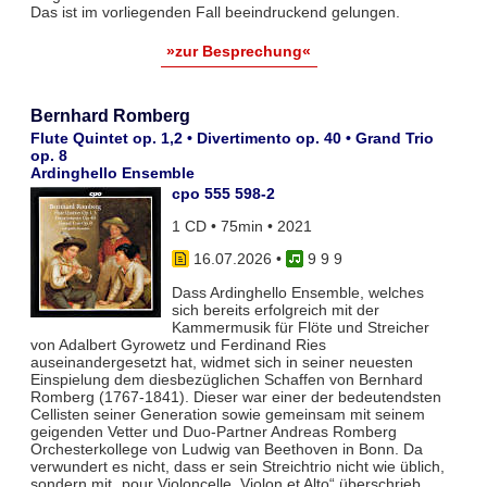
Das ist im vorliegenden Fall beeindruckend gelungen.
»zur Besprechung«
Bernhard Romberg
Flute Quintet op. 1,2 • Divertimento op. 40 • Grand Trio
op. 8
Ardinghello Ensemble
cpo 555 598-2
1 CD • 75min • 2021
16.07.2026
•
9 9 9
Dass Ardinghello Ensemble, welches
sich bereits erfolgreich mit der
Kammermusik für Flöte und Streicher
von Adalbert Gyrowetz und Ferdinand Ries
auseinandergesetzt hat, widmet sich in seiner neuesten
Einspielung dem diesbezüglichen Schaffen von Bernhard
Romberg (1767-1841). Dieser war einer der bedeutendsten
Cellisten seiner Generation sowie gemeinsam mit seinem
geigenden Vetter und Duo-Partner Andreas Romberg
Orchesterkollege von Ludwig van Beethoven in Bonn. Da
verwundert es nicht, dass er sein Streichtrio nicht wie üblich,
sondern mit „pour Violoncelle, Violon et Alto“ überschrieb.