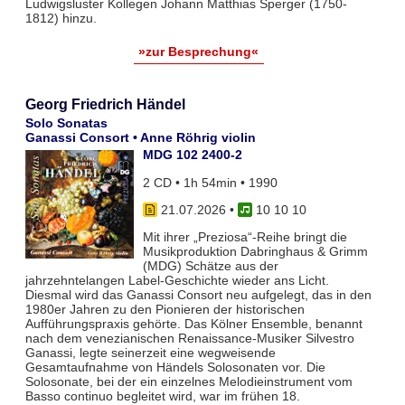
Ludwigsluster Kollegen Johann Matthias Sperger (1750-
1812) hinzu.
»zur Besprechung«
Georg Friedrich Händel
Solo Sonatas
Ganassi Consort • Anne Röhrig violin
MDG 102 2400-2
2 CD • 1h 54min • 1990
21.07.2026
•
10 10 10
Mit ihrer „Preziosa“-Reihe bringt die
Musikproduktion Dabringhaus & Grimm
(MDG) Schätze aus der
jahrzehntelangen Label-Geschichte wieder ans Licht.
Diesmal wird das Ganassi Consort neu aufgelegt, das in den
1980er Jahren zu den Pionieren der historischen
Aufführungspraxis gehörte. Das Kölner Ensemble, benannt
nach dem venezianischen Renaissance-Musiker Silvestro
Ganassi, legte seinerzeit eine wegweisende
Gesamtaufnahme von Händels Solosonaten vor. Die
Solosonate, bei der ein einzelnes Melodieinstrument vom
Basso continuo begleitet wird, war im frühen 18.