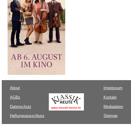
About
Impressum
AGBs
Kontakt
Datenschutz
Mediadaten
Haftungsausschluss
Sitemap