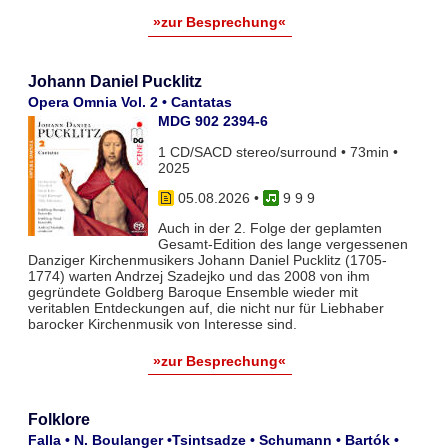
»zur Besprechung«
Johann Daniel Pucklitz
Opera Omnia Vol. 2 • Cantatas
MDG 902 2394-6
1 CD/SACD stereo/surround • 73min •
2025
05.08.2026
•
9 9 9
Auch in der 2. Folge der geplamten
Gesamt-Edition des lange vergessenen
Danziger Kirchenmusikers Johann Daniel Pucklitz (1705-
1774) warten Andrzej Szadejko und das 2008 von ihm
gegründete Goldberg Baroque Ensemble wieder mit
veritablen Entdeckungen auf, die nicht nur für Liebhaber
barocker Kirchenmusik von Interesse sind.
»zur Besprechung«
Folklore
Falla • N. Boulanger •Tsintsadze • Schumann • Bartók •