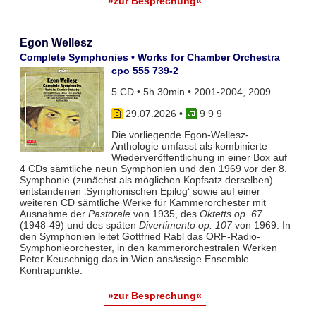
»zur Besprechung«
Egon Wellesz
Complete Symphonies • Works for Chamber Orchestra
cpo 555 739-2
5 CD • 5h 30min • 2001-2004, 2009
29.07.2026
•
9 9 9
Die vorliegende Egon-Wellesz-
Anthologie umfasst als kombinierte
Wiederveröffentlichung in einer Box auf
4 CDs sämtliche neun Symphonien und den 1969 vor der 8.
Symphonie (zunächst als möglichen Kopfsatz derselben)
entstandenen ‚Symphonischen Epilog‘ sowie auf einer
weiteren CD sämtliche Werke für Kammerorchester mit
Ausnahme der
Pastorale
von 1935, des
Oktetts op. 67
(1948-49) und des späten
Divertimento op. 107
von 1969. In
den Symphonien leitet Gottfried Rabl das ORF-Radio-
Symphonieorchester, in den kammerorchestralen Werken
Peter Keuschnigg das in Wien ansässige Ensemble
Kontrapunkte.
»zur Besprechung«