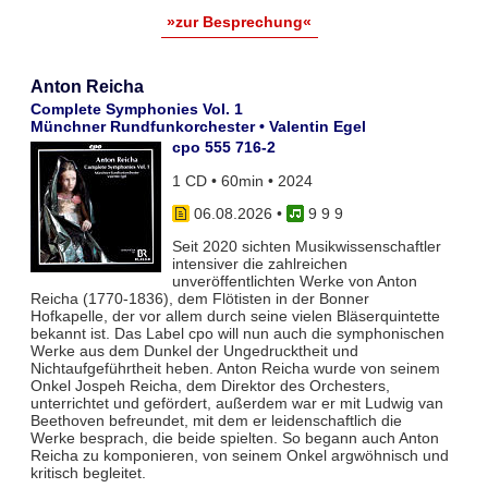
»zur Besprechung«
Anton Reicha
Complete Symphonies Vol. 1
Münchner Rundfunkorchester • Valentin Egel
cpo 555 716-2
1 CD • 60min • 2024
06.08.2026
•
9 9 9
Seit 2020 sichten Musikwissenschaftler
intensiver die zahlreichen
unveröffentlichten Werke von Anton
Reicha (1770-1836), dem Flötisten in der Bonner
Hofkapelle, der vor allem durch seine vielen Bläserquintette
bekannt ist. Das Label cpo will nun auch die symphonischen
Werke aus dem Dunkel der Ungedrucktheit und
Nichtaufgeführtheit heben. Anton Reicha wurde von seinem
Onkel Jospeh Reicha, dem Direktor des Orchesters,
unterrichtet und gefördert, außerdem war er mit Ludwig van
Beethoven befreundet, mit dem er leidenschaftlich die
Werke besprach, die beide spielten. So begann auch Anton
Reicha zu komponieren, von seinem Onkel argwöhnisch und
kritisch begleitet.