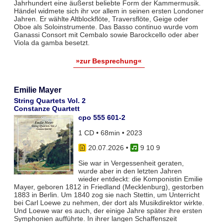
Jahrhundert eine äußerst beliebte Form der Kammermusik.
Händel widmete sich ihr vor allem in seinen ersten Londoner
Jahren. Er wählte Altblockflöte, Traversflöte, Geige oder
Oboe als Soloinstrumente. Das Basso continuo wurde vom
Ganassi Consort mit Cembalo sowie Barockcello oder aber
Viola da gamba besetzt.
»zur Besprechung«
Emilie Mayer
String Quartets Vol. 2
Constanze Quartett
cpo 555 601-2
1 CD • 68min • 2023
20.07.2026
•
9 10 9
Sie war in Vergessenheit geraten,
wurde aber in den letzten Jahren
wieder entdeckt: die Komponistin Emilie
Mayer, geboren 1812 in Friedland (Mecklenburg), gestorben
1883 in Berlin. Um 1840 zog sie nach Stettin, um Unterricht
bei Carl Loewe zu nehmen, der dort als Musikdirektor wirkte.
Und Loewe war es auch, der einige Jahre später ihre ersten
Symphonien aufführte. In ihrer langen Schaffenszeit