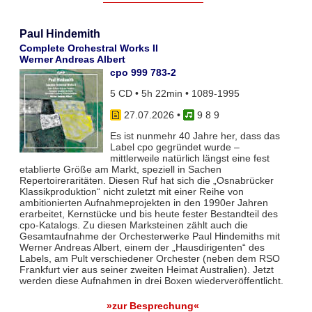
Paul Hindemith
Complete Orchestral Works II
Werner Andreas Albert
cpo 999 783-2
5 CD • 5h 22min • 1089-1995
27.07.2026
•
9 8 9
Es ist nunmehr 40 Jahre her, dass das
Label cpo gegründet wurde –
mittlerweile natürlich längst eine fest
etablierte Größe am Markt, speziell in Sachen
Repertoireraritäten. Diesen Ruf hat sich die „Osnabrücker
Klassikproduktion“ nicht zuletzt mit einer Reihe von
ambitionierten Aufnahmeprojekten in den 1990er Jahren
erarbeitet, Kernstücke und bis heute fester Bestandteil des
cpo-Katalogs. Zu diesen Marksteinen zählt auch die
Gesamtaufnahme der Orchesterwerke Paul Hindemiths mit
Werner Andreas Albert, einem der „Hausdirigenten“ des
Labels, am Pult verschiedener Orchester (neben dem RSO
Frankfurt vier aus seiner zweiten Heimat Australien). Jetzt
werden diese Aufnahmen in drei Boxen wiederveröffentlicht.
»zur Besprechung«