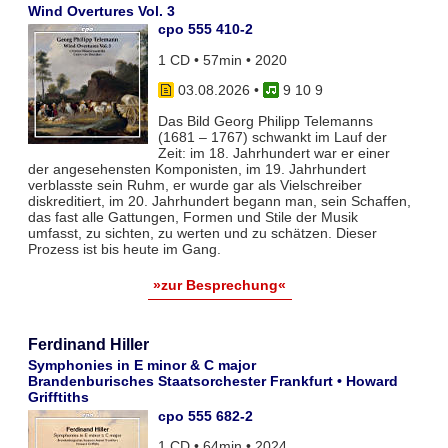
Wind Overtures Vol. 3
cpo 555 410-2
1 CD • 57min • 2020
03.08.2026
•
9 10 9
Das Bild Georg Philipp Telemanns
(1681 – 1767) schwankt im Lauf der
Zeit: im 18. Jahrhundert war er einer
der angesehensten Komponisten, im 19. Jahrhundert
verblasste sein Ruhm, er wurde gar als Vielschreiber
diskreditiert, im 20. Jahrhundert begann man, sein Schaffen,
das fast alle Gattungen, Formen und Stile der Musik
umfasst, zu sichten, zu werten und zu schätzen. Dieser
Prozess ist bis heute im Gang.
»zur Besprechung«
Ferdinand Hiller
Symphonies in E minor & C major
Brandenburisches Staatsorchester Frankfurt • Howard
Grifftiths
cpo 555 682-2
1 CD • 64min • 2024