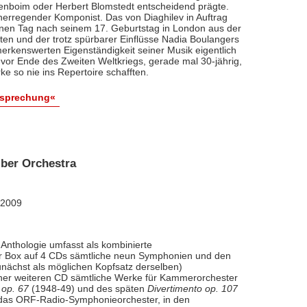
renboim oder Herbert Blomstedt entscheidend prägte.
nerregender Komponist. Das von Diaghilev in Auftrag
inen Tag nach seinem 17. Geburtstag in London aus der
äten und der trotz spürbarer Einflüsse Nadia Boulangers
erkenswerten Eigenständigkeit seiner Musik eigentlich
vor Ende des Zweiten Weltkriegs, gerade mal 30-jährig,
e so nie ins Repertoire schafften.
esprechung«
ber Orchestra
 2009
Anthologie umfasst als kombinierte
ner Box auf 4 CDs sämtliche neun Symphonien und den
nächst als möglichen Kopfsatz derselben)
iner weiteren CD sämtliche Werke für Kammerorchester
 op. 67
(1948-49) und des späten
Divertimento op. 107
l das ORF-Radio-Symphonieorchester, in den