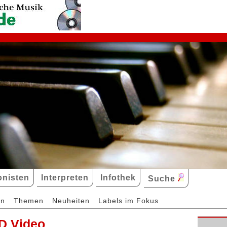
nisten
Interpreten
Infothek
Suche
en
Themen
Neuheiten
Labels im Fokus
D Video