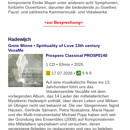
komponierte Emilie Mayer unter anderem acht Symphonien,
fünfzehn Ouvertüren, darunter die bedeutende zu Goethes
Faust
, und zahlreiche Kammermusik- und Vokalwerke.
»zur Besprechung«
Hadewijch
Grote Minne • Spirituality of Love 13th century
VocaMe
Prospero Classical PROSP0140
1 CD • 63min • 2025
17.07.2026
•
9 9 9
Auf eine musikalische Reise ins 13.
Jahrhundert führt uns das
Vokalensemble VocaMe mit dem
vorliegenden Album, das 14 Lieder der mittelalterlichen
Mystikerin Hadewijch enthält, über deren Leben und Wirken
im Übrigen nicht viel bekannt ist. Die vier Sängerinnen Sigrid
Hausen, Gerlinde Sämann, Petra Noskalová, Maria Hauer
und der Multi-Instrumentalist Michael Popp haben sich seit
der Gründung des Ensembles (2008) auf Komponistinnen
des Mittelalters spezialisiert und versuchen, deren
vergessene Arbeiten zu restaurieren und neu zu beleben.