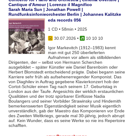
Cantique d'Amour | Lorenzo il Magnifico
Sarah Maria Sun | Jonathan Powell |
Rundfunksinfonieorchester Berlin | Johannes Kalitzke
eda records 056
1 CD • 58min • 2025
30.07.2026
•
10 10 10
Igor Markevitch (1912–1983) kennt
man mit gut 250 überlieferten
Aufnahmen vor allem als stilbildenden
Dirigenten, der – selbst von Hermann Scherchen
ausgebildet – später Künstler wie Daniel Barenboim oder
Herbert Blomstedt entscheidend prägte. Dabei begann seine
Karriere sehr früh als aufsehenerregender Komponist. Das
von Diaghilev in Auftrag gegebene Klavierkonzert hob der
Cortot-Schüler einen Tag nach seinem 17. Geburtstag in
London aus der Taufe. Angesichts der wirklich erstaunlichen
Qualitäten und der trotz spürbarer Einflüsse Nadia
Boulangers und seiner Vorbilder Strawinsky und Hindemith
bemerkenswerten Eigenständigkeit seiner Musik eigentlich
unverständlich, gab der Maestro das Komponieren vor Ende
des Zweiten Weltkriegs, gerade mal 30-jährig, jedoch abrupt
auf. Kein Wunder, dass es seine Werke so nie ins Repertoire
schafften.