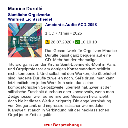
Maurice Duruflé
Sämtliche Orgelwerke
Winfried Lichtscheidel
Ambiente-Audio ACD-2058
1 CD • 71min • 2025
28.07.2026
•
10 10 10
Das Gesamtwerk für Orgel von Maurice
Duruflé passt ganz bequem auf eine
CD. Mehr hat der ehemalige
Titularorganist an der Kirche Saint-Etienne-du-Mont in Paris
und Orgelprofessor am dortigen Konservatorium schlicht
nicht komponiert. Und selbst mit den Werken, die überliefert
sind, haderte Duruflé zuweilen noch. Sei’s drum, man kann
letztendlich um jedes Werk froh sein, das seine
kompositorischen Selbstzweifel überlebt hat. Zwar ist der
stilistische Zuschnitt durchaus eher konservativ, wenn man
Zeitgenossen wie Tournemire und Messiaen heranzieht,
doch bleibt dieses Werk einzigartig. Die enge Verbindung
von Gregorianik und impressionistischer wie modaler
Klangwelt ist auch in Verbindung mit der neoklassischen
Orgel jener Zeit singulär.
»zur Besprechung«