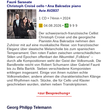
Fauré Sarasate
Christoph Croisé cello • Ana Bakradze piano
Avie AV2837
1 CD • 74min • 2024
04.08.2026
•
9 9 9
Der schweizerisch-französische Cellist
Christoph Croisé und die georgische
Pianistin Ana Bakradze nehmen den
Zuhörer mit auf eine musikalische Reise: von französischer
Eleganz über slawische Melancholie bis zum spanischen
Temperament. Den roten Faden zwischen unterschiedlichen
Stilen und Epochen offenbart der Albumtitel „Folklore“ –
durch alle Kompositionen weht der Geist der Volksmusik. Die
Bandbreite reicht von Robert Schumann über Gabriel Fauré
bis zu Béla Bartók. Sieben verschiedene Komponisten
erklingen insgesamt. Einige von ihnen nutzten echte
Volksmelodien; andere ahmen die charakteristischen Klänge
und Rhythmen nach. Stücke, die für Cello und Klavier
geschrieben wurden, stehen neben Transkriptionen.
»zur Besprechung«
Georg Philipp Telemann