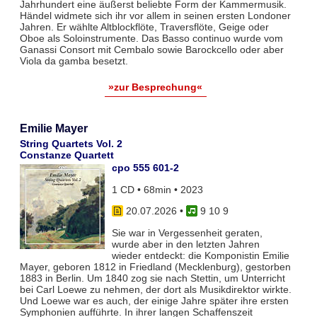
Jahrhundert eine äußerst beliebte Form der Kammermusik.
Händel widmete sich ihr vor allem in seinen ersten Londoner
Jahren. Er wählte Altblockflöte, Traversflöte, Geige oder
Oboe als Soloinstrumente. Das Basso continuo wurde vom
Ganassi Consort mit Cembalo sowie Barockcello oder aber
Viola da gamba besetzt.
»zur Besprechung«
Emilie Mayer
String Quartets Vol. 2
Constanze Quartett
cpo 555 601-2
1 CD • 68min • 2023
20.07.2026
•
9 10 9
Sie war in Vergessenheit geraten,
wurde aber in den letzten Jahren
wieder entdeckt: die Komponistin Emilie
Mayer, geboren 1812 in Friedland (Mecklenburg), gestorben
1883 in Berlin. Um 1840 zog sie nach Stettin, um Unterricht
bei Carl Loewe zu nehmen, der dort als Musikdirektor wirkte.
Und Loewe war es auch, der einige Jahre später ihre ersten
Symphonien aufführte. In ihrer langen Schaffenszeit