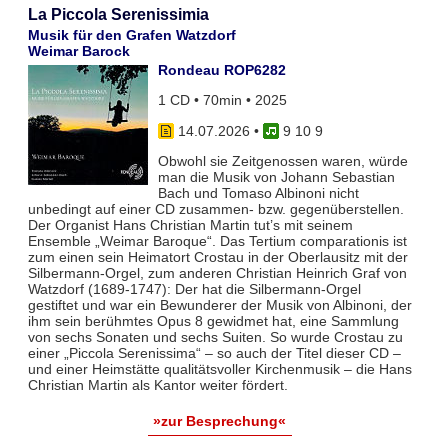
La Piccola Serenissimia
Musik für den Grafen Watzdorf
Weimar Barock
Rondeau ROP6282
1 CD • 70min • 2025
14.07.2026
•
9 10 9
Obwohl sie Zeitgenossen waren, würde
man die Musik von Johann Sebastian
Bach und Tomaso Albinoni nicht
unbedingt auf einer CD zusammen- bzw. gegenüberstellen.
Der Organist Hans Christian Martin tut’s mit seinem
Ensemble „Weimar Baroque“. Das Tertium comparationis ist
zum einen sein Heimatort Crostau in der Oberlausitz mit der
Silbermann-Orgel, zum anderen Christian Heinrich Graf von
Watzdorf (1689-1747): Der hat die Silbermann-Orgel
gestiftet und war ein Bewunderer der Musik von Albinoni, der
ihm sein berühmtes Opus 8 gewidmet hat, eine Sammlung
von sechs Sonaten und sechs Suiten. So wurde Crostau zu
einer „Piccola Serenissima“ – so auch der Titel dieser CD –
und einer Heimstätte qualitätsvoller Kirchenmusik – die Hans
Christian Martin als Kantor weiter fördert.
»zur Besprechung«