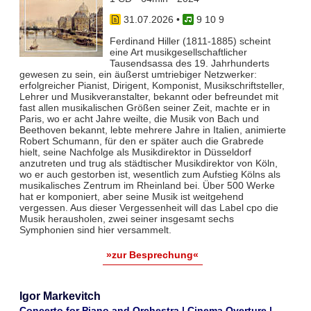
31.07.2026
•
9 10 9
Ferdinand Hiller (1811-1885) scheint
eine Art musikgesellschaftlicher
Tausendsassa des 19. Jahrhunderts
gewesen zu sein, ein äußerst umtriebiger Netzwerker:
erfolgreicher Pianist, Dirigent, Komponist, Musikschriftsteller,
Lehrer und Musikveranstalter, bekannt oder befreundet mit
fast allen musikalischen Größen seiner Zeit, machte er in
Paris, wo er acht Jahre weilte, die Musik von Bach und
Beethoven bekannt, lebte mehrere Jahre in Italien, animierte
Robert Schumann, für den er später auch die Grabrede
hielt, seine Nachfolge als Musikdirektor in Düsseldorf
anzutreten und trug als städtischer Musikdirektor von Köln,
wo er auch gestorben ist, wesentlich zum Aufstieg Kölns als
musikalisches Zentrum im Rheinland bei. Über 500 Werke
hat er komponiert, aber seine Musik ist weitgehend
vergessen. Aus dieser Vergessenheit will das Label cpo die
Musik herausholen, zwei seiner insgesamt sechs
Symphonien sind hier versammelt.
»zur Besprechung«
Igor Markevitch
Concerto for Piano and Orchestra | Cinema Overture |