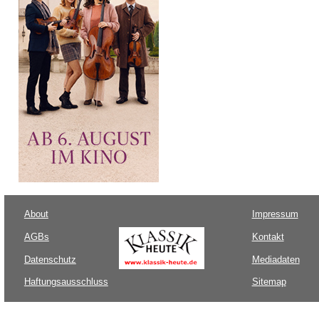
About
Impressum
AGBs
Kontakt
Datenschutz
Mediadaten
Haftungsausschluss
Sitemap