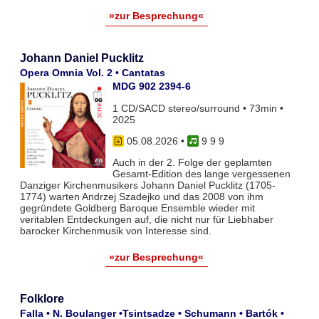
»zur Besprechung«
Johann Daniel Pucklitz
Opera Omnia Vol. 2 • Cantatas
MDG 902 2394-6
1 CD/SACD stereo/surround • 73min •
2025
05.08.2026
•
9 9 9
Auch in der 2. Folge der geplamten
Gesamt-Edition des lange vergessenen
Danziger Kirchenmusikers Johann Daniel Pucklitz (1705-
1774) warten Andrzej Szadejko und das 2008 von ihm
gegründete Goldberg Baroque Ensemble wieder mit
veritablen Entdeckungen auf, die nicht nur für Liebhaber
barocker Kirchenmusik von Interesse sind.
»zur Besprechung«
Folklore
Falla • N. Boulanger •Tsintsadze • Schumann • Bartók •