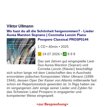
Viktor Ullmann
Wo hast du all die Schönheit hergenommen? - Lieder
Aurea Marston Soprano | Conrnelia Lenzin Piano
Prospero Classical PROSP0144
1 CD • 40min • 2025
24.07.2026
•
8 8 8
Das seit Jahren gut eingespielte Lied-
Duo Aurea Marston (Sopran) und
Cornelia Lenzin (Klavier) beschäftigt
sich schon lange mit dem Liedschaffen des in Auschwitz
ermordeten jüdischen Komponisten Viktor Ullmann (1898-
1944), dessen Oper
Der Kaiser von Atlantis
mittlerweile fast
schon ein Repertoirestück geworden ist. In Riga haben sie
im vergangenen Jahr einige seiner Lieder und Zyklen für
das Schweizer Label Prospero in engagierter und
kompetenter Weise eingespielt.
»zur Besprechung«