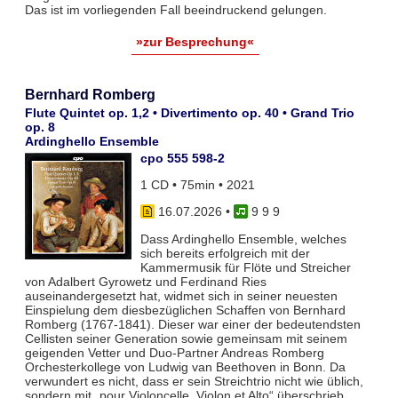
Das ist im vorliegenden Fall beeindruckend gelungen.
»zur Besprechung«
Bernhard Romberg
Flute Quintet op. 1,2 • Divertimento op. 40 • Grand Trio
op. 8
Ardinghello Ensemble
cpo 555 598-2
1 CD • 75min • 2021
16.07.2026
•
9 9 9
Dass Ardinghello Ensemble, welches
sich bereits erfolgreich mit der
Kammermusik für Flöte und Streicher
von Adalbert Gyrowetz und Ferdinand Ries
auseinandergesetzt hat, widmet sich in seiner neuesten
Einspielung dem diesbezüglichen Schaffen von Bernhard
Romberg (1767-1841). Dieser war einer der bedeutendsten
Cellisten seiner Generation sowie gemeinsam mit seinem
geigenden Vetter und Duo-Partner Andreas Romberg
Orchesterkollege von Ludwig van Beethoven in Bonn. Da
verwundert es nicht, dass er sein Streichtrio nicht wie üblich,
sondern mit „pour Violoncelle, Violon et Alto“ überschrieb.