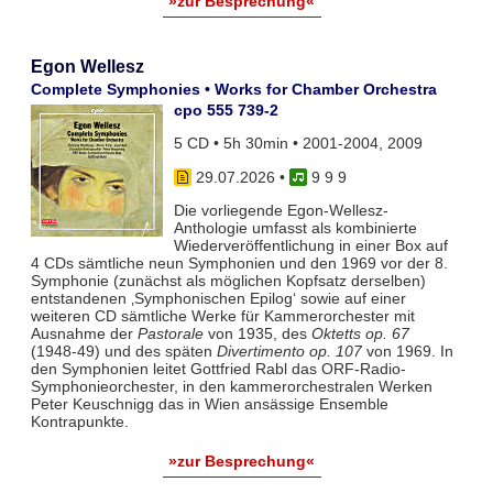
»zur Besprechung«
Egon Wellesz
Complete Symphonies • Works for Chamber Orchestra
cpo 555 739-2
5 CD • 5h 30min • 2001-2004, 2009
29.07.2026
•
9 9 9
Die vorliegende Egon-Wellesz-
Anthologie umfasst als kombinierte
Wiederveröffentlichung in einer Box auf
4 CDs sämtliche neun Symphonien und den 1969 vor der 8.
Symphonie (zunächst als möglichen Kopfsatz derselben)
entstandenen ‚Symphonischen Epilog‘ sowie auf einer
weiteren CD sämtliche Werke für Kammerorchester mit
Ausnahme der
Pastorale
von 1935, des
Oktetts op. 67
(1948-49) und des späten
Divertimento op. 107
von 1969. In
den Symphonien leitet Gottfried Rabl das ORF-Radio-
Symphonieorchester, in den kammerorchestralen Werken
Peter Keuschnigg das in Wien ansässige Ensemble
Kontrapunkte.
»zur Besprechung«