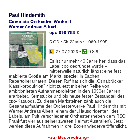
Paul Hindemith
Complete Orchestral Works II
Werner Andreas Albert
cpo 999 783-2
5 CD • 5h 22min • 1089-1995
27.07.2026
•
9 8 9
Es ist nunmehr 40 Jahre her, dass das
Label cpo gegründet wurde –
mittlerweile natürlich längst eine fest
etablierte Größe am Markt, speziell in Sachen
Repertoireraritäten. Diesen Ruf hat sich die „Osnabrücker
Klassikproduktion“ nicht zuletzt mit einer Reihe von
ambitionierten Aufnahmeprojekten in den 1990er Jahren
erarbeitet, Kernstücke und bis heute fester Bestandteil des
cpo-Katalogs. Zu diesen Marksteinen zählt auch die
Gesamtaufnahme der Orchesterwerke Paul Hindemiths mit
Werner Andreas Albert, einem der „Hausdirigenten“ des
Labels, am Pult verschiedener Orchester (neben dem RSO
Frankfurt vier aus seiner zweiten Heimat Australien). Jetzt
werden diese Aufnahmen in drei Boxen wiederveröffentlicht.
»zur Besprechung«