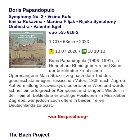
Boris Papandopulo
Symphony No. 2 • Vrzino Kolo
Emilia Rukavina • Martina Filjak • Rijeka Symphony
Orchestra • Valentin Egel
cpo 555 618-2
1 CD • 63min • 2023
13.07.2026
•
10 10 10
Boris Papandopulo (1906–1991), in
Honnef am Rhein geboren und Sohn
der berühmten kroatischen
Opernsängerin Maja Strozzi, zog nach dem Tod des
griechischstämmigen, russischen Vaters 1908 nach Zagreb.
Auf Vermittlung Strawinskys studierte er in Wien und wurde
schnell ein erfolgreicher Komponist und Dirigent. Wieder in
der Heimat, bekleidete er wichtige Positionen im Musikleben
Zagrebs, war jedoch auch öfters in beiden Teilen
Deutschlands zu Gast.
»zur Besprechung«
The Bach Project