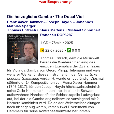
»zur Besprechung«
Die herzogliche Gambe • The Ducal Viol
Franz Xaver Hammer – Joseph Haydn – Johannes
Mathias Sperger
Thomas Fritzsch • Klaus Mertens • Michael Schönheit
Rondeau ROP6287
1 CD • 78min • 2025
22.07.2026
•
9 9 9
Thomas Fritzsch, dem die Musikwelt
bereits die Wiederentdeckung des
einzigen Exemplars der
12 Fantasien
für Viola da Gamba von Georg Philipp Telemann und vieler
weiterer Werke für dieses Instrument in der Osnabrücker
Ledebur-Sammlung
verdankt, wurde erneut fündig. Diesmal
stöberte er 14 Kompositionen von Franz Xaver Hammer
(1746-1817), für den Joseph Haydn höchstwahrscheinlich
seine Cello-Konzerte komponierte, in einer in Schwerin
aufbewahrten Handschrift der Schlosskapelle Ludwigslust
auf, bei der die Gambe originellerweise vorwiegend mit 2
Hörnern kombiniert wird. Da es der Weltersteinspielungen
noch nicht genug waren, kamen zwei Divertimenti von
Hammers für seine Kontrabasskonzerte berühmten