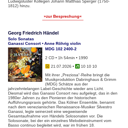
Ludwigsluster Kollegen Johann Matthias Sperger (1750-
1812) hinzu.
»zur Besprechung«
Georg Friedrich Händel
Solo Sonatas
Ganassi Consort • Anne Röhrig violin
MDG 102 2400-2
2 CD • 1h 54min • 1990
21.07.2026
•
10 10 10
Mit ihrer „Preziosa“-Reihe bringt die
Musikproduktion Dabringhaus & Grimm
(MDG) Schätze aus der
jahrzehntelangen Label-Geschichte wieder ans Licht.
Diesmal wird das Ganassi Consort neu aufgelegt, das in den
1980er Jahren zu den Pionieren der historischen
Aufführungspraxis gehörte. Das Kölner Ensemble, benannt
nach dem venezianischen Renaissance-Musiker Silvestro
Ganassi, legte seinerzeit eine wegweisende
Gesamtaufnahme von Händels Solosonaten vor. Die
Solosonate, bei der ein einzelnes Melodieinstrument vom
Basso continuo begleitet wird, war im frühen 18.