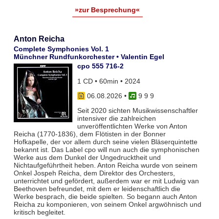
»zur Besprechung«
Anton Reicha
Complete Symphonies Vol. 1
Münchner Rundfunkorchester • Valentin Egel
cpo 555 716-2
1 CD • 60min • 2024
06.08.2026
•
9 9 9
Seit 2020 sichten Musikwissenschaftler
intensiver die zahlreichen
unveröffentlichten Werke von Anton
Reicha (1770-1836), dem Flötisten in der Bonner
Hofkapelle, der vor allem durch seine vielen Bläserquintette
bekannt ist. Das Label cpo will nun auch die symphonischen
Werke aus dem Dunkel der Ungedrucktheit und
Nichtaufgeführtheit heben. Anton Reicha wurde von seinem
Onkel Jospeh Reicha, dem Direktor des Orchesters,
unterrichtet und gefördert, außerdem war er mit Ludwig van
Beethoven befreundet, mit dem er leidenschaftlich die
Werke besprach, die beide spielten. So begann auch Anton
Reicha zu komponieren, von seinem Onkel argwöhnisch und
kritisch begleitet.