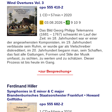
Wind Overtures Vol. 3
cpo 555 410-2
1 CD • 57min • 2020
03.08.2026
•
9 10 9
Das Bild Georg Philipp Telemanns
(1681 – 1767) schwankt im Lauf der
Zeit: im 18. Jahrhundert war er einer
der angesehensten Komponisten, im 19. Jahrhundert
verblasste sein Ruhm, er wurde gar als Vielschreiber
diskreditiert, im 20. Jahrhundert begann man, sein Schaffen,
das fast alle Gattungen, Formen und Stile der Musik
umfasst, zu sichten, zu werten und zu schätzen. Dieser
Prozess ist bis heute im Gang.
»zur Besprechung«
Ferdinand Hiller
Symphonies in E minor & C major
Brandenburisches Staatsorchester Frankfurt • Howard
Grifftiths
cpo 555 682-2
1 CD • 64min • 2024