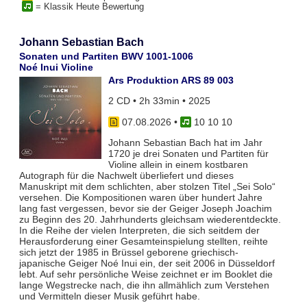
= Klassik Heute Bewertung
Johann Sebastian Bach
Sonaten und Partiten BWV 1001-1006
Noé Inui Violine
Ars Produktion ARS 89 003
2 CD • 2h 33min • 2025
07.08.2026
•
10 10 10
Johann Sebastian Bach hat im Jahr
1720 je drei Sonaten und Partiten für
Violine allein in einem kostbaren
Autograph für die Nachwelt überliefert und dieses
Manuskript mit dem schlichten, aber stolzen Titel „Sei Solo“
versehen. Die Kompositionen waren über hundert Jahre
lang fast vergessen, bevor sie der Geiger Joseph Joachim
zu Beginn des 20. Jahrhunderts gleichsam wiederentdeckte.
In die Reihe der vielen Interpreten, die sich seitdem der
Herausforderung einer Gesamteinspielung stellten, reihte
sich jetzt der 1985 in Brüssel geborene griechisch-
japanische Geiger Noé Inui ein, der seit 2006 in Düsseldorf
lebt. Auf sehr persönliche Weise zeichnet er im Booklet die
lange Wegstrecke nach, die ihn allmählich zum Verstehen
und Vermitteln dieser Musik geführt habe.