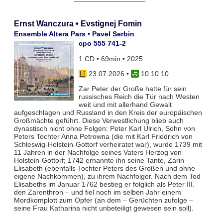
Ernst Wanczura • Evstignej Fomin
Ensemble Altera Pars • Pavel Serbin
cpo 555 741-2
1 CD • 69min • 2025
23.07.2026
•
10 10 10
Zar Peter der Große hatte für sein
russisches Reich die Tür nach Westen
weit und mit allerhand Gewalt
aufgeschlagen und Russland in den Kreis der europäischen
Großmächte geführt. Diese Verwestlichung blieb auch
dynastisch nicht ohne Folgen: Peter Karl Ulrich, Sohn von
Peters Tochter Anna Petrowna (die mit Karl Friedrich von
Schleswig-Holstein-Gottorf verheiratet war), wurde 1739 mit
11 Jahren in der Nachfolge seines Vaters Herzog von
Holstein-Gottorf; 1742 ernannte ihn seine Tante, Zarin
Elisabeth (ebenfalls Tochter Peters des Großen und ohne
eigene Nachkommen), zu ihrem Nachfolger. Nach dem Tod
Elisabeths im Januar 1762 bestieg er folglich als Peter III.
den Zarenthron – und fiel noch im selben Jahr einem
Mordkomplott zum Opfer (an dem – Gerüchten zufolge –
seine Frau Katharina nicht unbeteiligt gewesen sein soll).