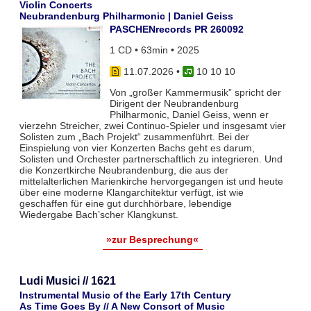
Violin Concerts
Neubrandenburg Philharmonic | Daniel Geiss
PASCHENrecords PR 260092
1 CD • 63min • 2025
11.07.2026
•
10 10 10
Von „großer Kammermusik” spricht der
Dirigent der Neubrandenburg
Philharmonic, Daniel Geiss, wenn er
vierzehn Streicher, zwei Continuo-Spieler und insgesamt vier
Solisten zum „Bach Projekt“ zusammenführt. Bei der
Einspielung von vier Konzerten Bachs geht es darum,
Solisten und Orchester partnerschaftlich zu integrieren. Und
die Konzertkirche Neubrandenburg, die aus der
mittelalterlichen Marienkirche hervorgegangen ist und heute
über eine moderne Klangarchitektur verfügt, ist wie
geschaffen für eine gut durchhörbare, lebendige
Wiedergabe Bach’scher Klangkunst.
»zur Besprechung«
Ludi Musici // 1621
Instrumental Music of the Early 17th Century
As Time Goes By // A New Consort of Music