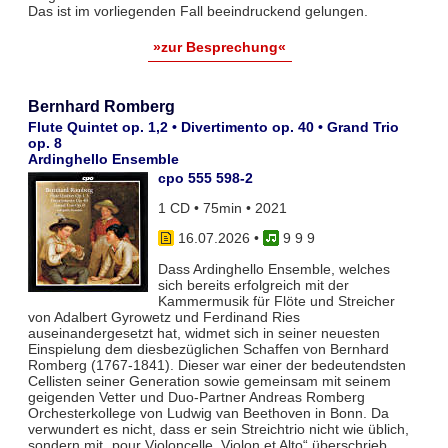
Das ist im vorliegenden Fall beeindruckend gelungen.
»zur Besprechung«
Bernhard Romberg
Flute Quintet op. 1,2 • Divertimento op. 40 • Grand Trio
op. 8
Ardinghello Ensemble
cpo 555 598-2
1 CD • 75min • 2021
16.07.2026
•
9 9 9
Dass Ardinghello Ensemble, welches
sich bereits erfolgreich mit der
Kammermusik für Flöte und Streicher
von Adalbert Gyrowetz und Ferdinand Ries
auseinandergesetzt hat, widmet sich in seiner neuesten
Einspielung dem diesbezüglichen Schaffen von Bernhard
Romberg (1767-1841). Dieser war einer der bedeutendsten
Cellisten seiner Generation sowie gemeinsam mit seinem
geigenden Vetter und Duo-Partner Andreas Romberg
Orchesterkollege von Ludwig van Beethoven in Bonn. Da
verwundert es nicht, dass er sein Streichtrio nicht wie üblich,
sondern mit „pour Violoncelle, Violon et Alto“ überschrieb.