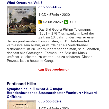
Wind Overtures Vol. 3
cpo 555 410-2
1 CD • 57min • 2020
03.08.2026
•
9 10 9
Das Bild Georg Philipp Telemanns
(1681 – 1767) schwankt im Lauf der
Zeit: im 18. Jahrhundert war er einer
der angesehensten Komponisten, im 19. Jahrhundert
verblasste sein Ruhm, er wurde gar als Vielschreiber
diskreditiert, im 20. Jahrhundert begann man, sein Schaffen,
das fast alle Gattungen, Formen und Stile der Musik
umfasst, zu sichten, zu werten und zu schätzen. Dieser
Prozess ist bis heute im Gang.
»zur Besprechung«
Ferdinand Hiller
Symphonies in E minor & C major
Brandenburisches Staatsorchester Frankfurt • Howard
Grifftiths
cpo 555 682-2
1 CD • 64min • 2024