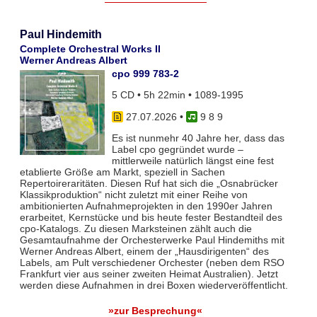
Paul Hindemith
Complete Orchestral Works II
Werner Andreas Albert
cpo 999 783-2
5 CD • 5h 22min • 1089-1995
27.07.2026
•
9 8 9
Es ist nunmehr 40 Jahre her, dass das
Label cpo gegründet wurde –
mittlerweile natürlich längst eine fest
etablierte Größe am Markt, speziell in Sachen
Repertoireraritäten. Diesen Ruf hat sich die „Osnabrücker
Klassikproduktion“ nicht zuletzt mit einer Reihe von
ambitionierten Aufnahmeprojekten in den 1990er Jahren
erarbeitet, Kernstücke und bis heute fester Bestandteil des
cpo-Katalogs. Zu diesen Marksteinen zählt auch die
Gesamtaufnahme der Orchesterwerke Paul Hindemiths mit
Werner Andreas Albert, einem der „Hausdirigenten“ des
Labels, am Pult verschiedener Orchester (neben dem RSO
Frankfurt vier aus seiner zweiten Heimat Australien). Jetzt
werden diese Aufnahmen in drei Boxen wiederveröffentlicht.
»zur Besprechung«