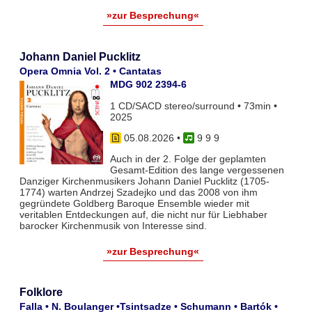
»zur Besprechung«
Johann Daniel Pucklitz
Opera Omnia Vol. 2 • Cantatas
MDG 902 2394-6
1 CD/SACD stereo/surround • 73min •
2025
05.08.2026
•
9 9 9
Auch in der 2. Folge der geplamten
Gesamt-Edition des lange vergessenen
Danziger Kirchenmusikers Johann Daniel Pucklitz (1705-
1774) warten Andrzej Szadejko und das 2008 von ihm
gegründete Goldberg Baroque Ensemble wieder mit
veritablen Entdeckungen auf, die nicht nur für Liebhaber
barocker Kirchenmusik von Interesse sind.
»zur Besprechung«
Folklore
Falla • N. Boulanger •Tsintsadze • Schumann • Bartók •