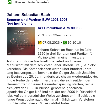
= Klassik Heute Bewertung
Johann Sebastian Bach
Sonaten und Partiten BWV 1001-1006
Noé Inui Violine
Ars Produktion ARS 89 003
2 CD • 2h 33min • 2025
07.08.2026
•
10 10 10
Johann Sebastian Bach hat im Jahr
1720 je drei Sonaten und Partiten für
Violine allein in einem kostbaren
Autograph für die Nachwelt überliefert und dieses
Manuskript mit dem schlichten, aber stolzen Titel „Sei Solo“
versehen. Die Kompositionen waren über hundert Jahre
lang fast vergessen, bevor sie der Geiger Joseph Joachim
zu Beginn des 20. Jahrhunderts gleichsam wiederentdeckte.
In die Reihe der vielen Interpreten, die sich seitdem der
Herausforderung einer Gesamteinspielung stellten, reihte
sich jetzt der 1985 in Brüssel geborene griechisch-
japanische Geiger Noé Inui ein, der seit 2006 in Düsseldorf
lebt. Auf sehr persönliche Weise zeichnet er im Booklet die
lange Wegstrecke nach, die ihn allmählich zum Verstehen
und Vermitteln dieser Musik geführt habe.