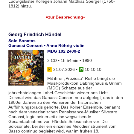
Ludwigsluster Kollegen Johann Matthias Sperger (1750-
1812) hinzu.
»zur Besprechung«
Georg Friedrich Händel
Solo Sonatas
Ganassi Consort • Anne Röhrig violin
MDG 102 2400-2
2 CD • 1h 54min • 1990
21.07.2026
•
10 10 10
Mit ihrer „Preziosa“-Reihe bringt die
Musikproduktion Dabringhaus & Grimm
(MDG) Schätze aus der
jahrzehntelangen Label-Geschichte wieder ans Licht.
Diesmal wird das Ganassi Consort neu aufgelegt, das in den
1980er Jahren zu den Pionieren der historischen
Aufführungspraxis gehörte. Das Kölner Ensemble, benannt
nach dem venezianischen Renaissance-Musiker Silvestro
Ganassi, legte seinerzeit eine wegweisende
Gesamtaufnahme von Händels Solosonaten vor. Die
Solosonate, bei der ein einzelnes Melodieinstrument vom
Basso continuo begleitet wird, war im frühen 18.