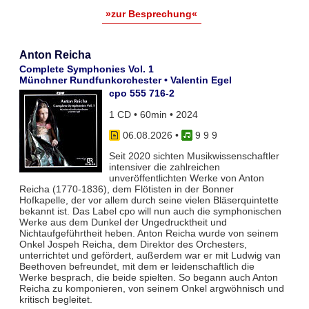
»zur Besprechung«
Anton Reicha
Complete Symphonies Vol. 1
Münchner Rundfunkorchester • Valentin Egel
cpo 555 716-2
1 CD • 60min • 2024
06.08.2026
•
9 9 9
Seit 2020 sichten Musikwissenschaftler
intensiver die zahlreichen
unveröffentlichten Werke von Anton
Reicha (1770-1836), dem Flötisten in der Bonner
Hofkapelle, der vor allem durch seine vielen Bläserquintette
bekannt ist. Das Label cpo will nun auch die symphonischen
Werke aus dem Dunkel der Ungedrucktheit und
Nichtaufgeführtheit heben. Anton Reicha wurde von seinem
Onkel Jospeh Reicha, dem Direktor des Orchesters,
unterrichtet und gefördert, außerdem war er mit Ludwig van
Beethoven befreundet, mit dem er leidenschaftlich die
Werke besprach, die beide spielten. So begann auch Anton
Reicha zu komponieren, von seinem Onkel argwöhnisch und
kritisch begleitet.