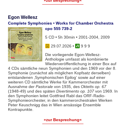
»zur Besprechung«
Egon Wellesz
Complete Symphonies • Works for Chamber Orchestra
cpo 555 739-2
5 CD • 5h 30min • 2001-2004, 2009
29.07.2026
•
9 9 9
Die vorliegende Egon-Wellesz-
Anthologie umfasst als kombinierte
Wiederveröffentlichung in einer Box auf
4 CDs sämtliche neun Symphonien und den 1969 vor der 8.
Symphonie (zunächst als möglichen Kopfsatz derselben)
entstandenen ‚Symphonischen Epilog‘ sowie auf einer
weiteren CD sämtliche Werke für Kammerorchester mit
Ausnahme der
Pastorale
von 1935, des
Oktetts op. 67
(1948-49) und des späten
Divertimento op. 107
von 1969. In
den Symphonien leitet Gottfried Rabl das ORF-Radio-
Symphonieorchester, in den kammerorchestralen Werken
Peter Keuschnigg das in Wien ansässige Ensemble
Kontrapunkte.
»zur Besprechung«