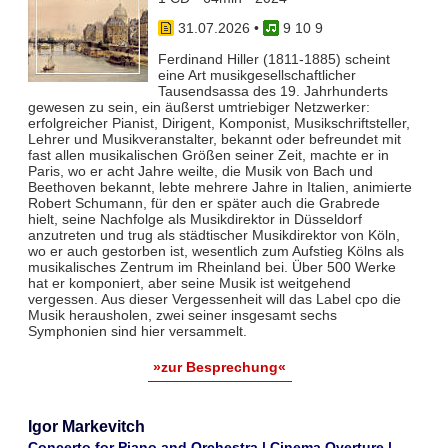
31.07.2026
•
9 10 9
Ferdinand Hiller (1811-1885) scheint
eine Art musikgesellschaftlicher
Tausendsassa des 19. Jahrhunderts
gewesen zu sein, ein äußerst umtriebiger Netzwerker:
erfolgreicher Pianist, Dirigent, Komponist, Musikschriftsteller,
Lehrer und Musikveranstalter, bekannt oder befreundet mit
fast allen musikalischen Größen seiner Zeit, machte er in
Paris, wo er acht Jahre weilte, die Musik von Bach und
Beethoven bekannt, lebte mehrere Jahre in Italien, animierte
Robert Schumann, für den er später auch die Grabrede
hielt, seine Nachfolge als Musikdirektor in Düsseldorf
anzutreten und trug als städtischer Musikdirektor von Köln,
wo er auch gestorben ist, wesentlich zum Aufstieg Kölns als
musikalisches Zentrum im Rheinland bei. Über 500 Werke
hat er komponiert, aber seine Musik ist weitgehend
vergessen. Aus dieser Vergessenheit will das Label cpo die
Musik herausholen, zwei seiner insgesamt sechs
Symphonien sind hier versammelt.
»zur Besprechung«
Igor Markevitch
Concerto for Piano and Orchestra | Cinema Overture |