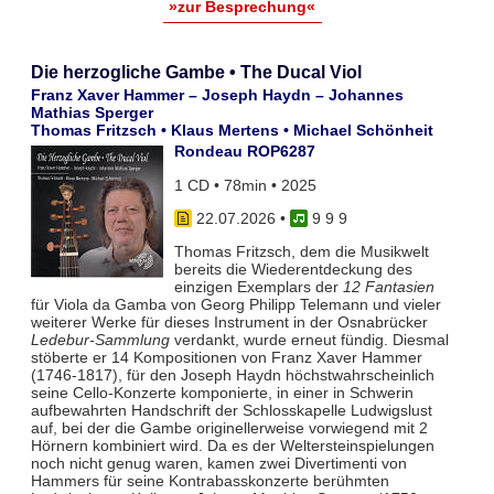
»zur Besprechung«
Die herzogliche Gambe • The Ducal Viol
Franz Xaver Hammer – Joseph Haydn – Johannes
Mathias Sperger
Thomas Fritzsch • Klaus Mertens • Michael Schönheit
Rondeau ROP6287
1 CD • 78min • 2025
22.07.2026
•
9 9 9
Thomas Fritzsch, dem die Musikwelt
bereits die Wiederentdeckung des
einzigen Exemplars der
12 Fantasien
für Viola da Gamba von Georg Philipp Telemann und vieler
weiterer Werke für dieses Instrument in der Osnabrücker
Ledebur-Sammlung
verdankt, wurde erneut fündig. Diesmal
stöberte er 14 Kompositionen von Franz Xaver Hammer
(1746-1817), für den Joseph Haydn höchstwahrscheinlich
seine Cello-Konzerte komponierte, in einer in Schwerin
aufbewahrten Handschrift der Schlosskapelle Ludwigslust
auf, bei der die Gambe originellerweise vorwiegend mit 2
Hörnern kombiniert wird. Da es der Weltersteinspielungen
noch nicht genug waren, kamen zwei Divertimenti von
Hammers für seine Kontrabasskonzerte berühmten