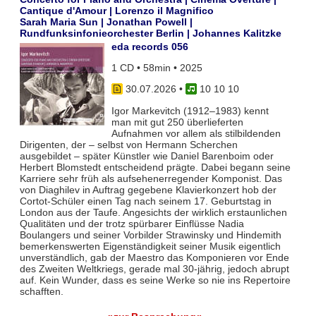
Cantique d'Amour | Lorenzo il Magnifico
Sarah Maria Sun | Jonathan Powell |
Rundfunksinfonieorchester Berlin | Johannes Kalitzke
eda records 056
1 CD • 58min • 2025
30.07.2026
•
10 10 10
Igor Markevitch (1912–1983) kennt
man mit gut 250 überlieferten
Aufnahmen vor allem als stilbildenden
Dirigenten, der – selbst von Hermann Scherchen
ausgebildet – später Künstler wie Daniel Barenboim oder
Herbert Blomstedt entscheidend prägte. Dabei begann seine
Karriere sehr früh als aufsehenerregender Komponist. Das
von Diaghilev in Auftrag gegebene Klavierkonzert hob der
Cortot-Schüler einen Tag nach seinem 17. Geburtstag in
London aus der Taufe. Angesichts der wirklich erstaunlichen
Qualitäten und der trotz spürbarer Einflüsse Nadia
Boulangers und seiner Vorbilder Strawinsky und Hindemith
bemerkenswerten Eigenständigkeit seiner Musik eigentlich
unverständlich, gab der Maestro das Komponieren vor Ende
des Zweiten Weltkriegs, gerade mal 30-jährig, jedoch abrupt
auf. Kein Wunder, dass es seine Werke so nie ins Repertoire
schafften.