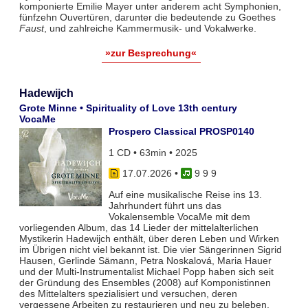
komponierte Emilie Mayer unter anderem acht Symphonien,
fünfzehn Ouvertüren, darunter die bedeutende zu Goethes
Faust
, und zahlreiche Kammermusik- und Vokalwerke.
»zur Besprechung«
Hadewijch
Grote Minne • Spirituality of Love 13th century
VocaMe
Prospero Classical PROSP0140
1 CD • 63min • 2025
17.07.2026
•
9 9 9
Auf eine musikalische Reise ins 13.
Jahrhundert führt uns das
Vokalensemble VocaMe mit dem
vorliegenden Album, das 14 Lieder der mittelalterlichen
Mystikerin Hadewijch enthält, über deren Leben und Wirken
im Übrigen nicht viel bekannt ist. Die vier Sängerinnen Sigrid
Hausen, Gerlinde Sämann, Petra Noskalová, Maria Hauer
und der Multi-Instrumentalist Michael Popp haben sich seit
der Gründung des Ensembles (2008) auf Komponistinnen
des Mittelalters spezialisiert und versuchen, deren
vergessene Arbeiten zu restaurieren und neu zu beleben.