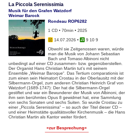
La Piccola Serenissimia
Musik für den Grafen Watzdorf
Weimar Barock
Rondeau ROP6282
1 CD • 70min • 2025
14.07.2026
•
9 10 9
Obwohl sie Zeitgenossen waren, würde
man die Musik von Johann Sebastian
Bach und Tomaso Albinoni nicht
unbedingt auf einer CD zusammen- bzw. gegenüberstellen.
Der Organist Hans Christian Martin tut’s mit seinem
Ensemble „Weimar Baroque“. Das Tertium comparationis ist
zum einen sein Heimatort Crostau in der Oberlausitz mit der
Silbermann-Orgel, zum anderen Christian Heinrich Graf von
Watzdorf (1689-1747): Der hat die Silbermann-Orgel
gestiftet und war ein Bewunderer der Musik von Albinoni, der
ihm sein berühmtes Opus 8 gewidmet hat, eine Sammlung
von sechs Sonaten und sechs Suiten. So wurde Crostau zu
einer „Piccola Serenissima“ – so auch der Titel dieser CD –
und einer Heimstätte qualitätsvoller Kirchenmusik – die Hans
Christian Martin als Kantor weiter fördert.
»zur Besprechung«