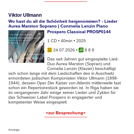
Viktor Ullmann
Wo hast du all die Schönheit hergenommen? - Lieder
Aurea Marston Soprano | Conrnelia Lenzin Piano
Prospero Classical PROSP0144
1 CD • 40min • 2025
24.07.2026
•
8 8 8
Das seit Jahren gut eingespielte Lied-
Duo Aurea Marston (Sopran) und
Cornelia Lenzin (Klavier) beschäftigt
sich schon lange mit dem Liedschaffen des in Auschwitz
ermordeten jüdischen Komponisten Viktor Ullmann (1898-
1944), dessen Oper
Der Kaiser von Atlantis
mittlerweile fast
schon ein Repertoirestück geworden ist. In Riga haben sie
im vergangenen Jahr einige seiner Lieder und Zyklen für
das Schweizer Label Prospero in engagierter und
kompetenter Weise eingespielt.
»zur Besprechung«
Anzeige