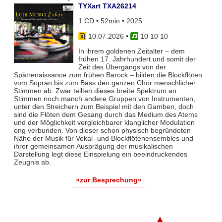
TYXart TXA26214
1 CD • 52min • 2025
10.07.2026
•
10 10 10
In ihrem goldenen Zeitalter – dem
frühen 17. Jahrhundert und somit der
Zeit des Übergangs von der
Spätrenaissance zum frühen Barock – bilden die Blockflöten
vom Sopran bis zum Bass den ganzen Chor menschlicher
Stimmen ab. Zwar teil­ten dieses breite Spektrum an
Stimmen noch manch andere Gruppen von Instrumenten,
unter den Streichern zum Bei­spiel mit den Gamben, doch
sind die Flöten dem Gesang durch das Medium des Atems
und der Möglichkeit vergleich­barer klanglicher Modulation
eng verbunden. Von dieser schon physisch begründeten
Nähe der Musik für Vokal- und Blockflö­tenensembles und
ihrer gemeinsamen Ausprägung der musikalischen
Darstellung legt diese Einspielung ein beeindruckendes
Zeugnis ab.
»zur Besprechung«
▲