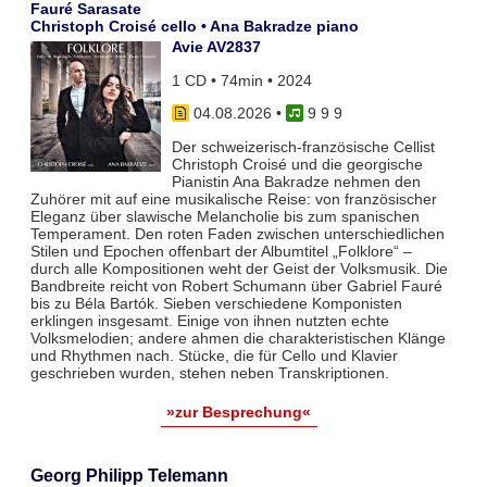
Fauré Sarasate
Christoph Croisé cello • Ana Bakradze piano
Avie AV2837
1 CD • 74min • 2024
04.08.2026
•
9 9 9
Der schweizerisch-französische Cellist
Christoph Croisé und die georgische
Pianistin Ana Bakradze nehmen den
Zuhörer mit auf eine musikalische Reise: von französischer
Eleganz über slawische Melancholie bis zum spanischen
Temperament. Den roten Faden zwischen unterschiedlichen
Stilen und Epochen offenbart der Albumtitel „Folklore“ –
durch alle Kompositionen weht der Geist der Volksmusik. Die
Bandbreite reicht von Robert Schumann über Gabriel Fauré
bis zu Béla Bartók. Sieben verschiedene Komponisten
erklingen insgesamt. Einige von ihnen nutzten echte
Volksmelodien; andere ahmen die charakteristischen Klänge
und Rhythmen nach. Stücke, die für Cello und Klavier
geschrieben wurden, stehen neben Transkriptionen.
»zur Besprechung«
Georg Philipp Telemann