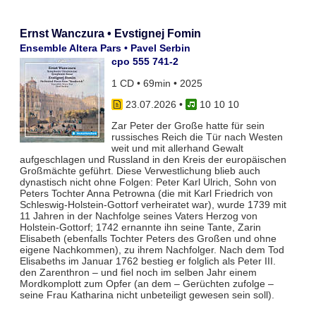
Ernst Wanczura • Evstignej Fomin
Ensemble Altera Pars • Pavel Serbin
cpo 555 741-2
1 CD • 69min • 2025
23.07.2026
•
10 10 10
Zar Peter der Große hatte für sein
russisches Reich die Tür nach Westen
weit und mit allerhand Gewalt
aufgeschlagen und Russland in den Kreis der europäischen
Großmächte geführt. Diese Verwestlichung blieb auch
dynastisch nicht ohne Folgen: Peter Karl Ulrich, Sohn von
Peters Tochter Anna Petrowna (die mit Karl Friedrich von
Schleswig-Holstein-Gottorf verheiratet war), wurde 1739 mit
11 Jahren in der Nachfolge seines Vaters Herzog von
Holstein-Gottorf; 1742 ernannte ihn seine Tante, Zarin
Elisabeth (ebenfalls Tochter Peters des Großen und ohne
eigene Nachkommen), zu ihrem Nachfolger. Nach dem Tod
Elisabeths im Januar 1762 bestieg er folglich als Peter III.
den Zarenthron – und fiel noch im selben Jahr einem
Mordkomplott zum Opfer (an dem – Gerüchten zufolge –
seine Frau Katharina nicht unbeteiligt gewesen sein soll).