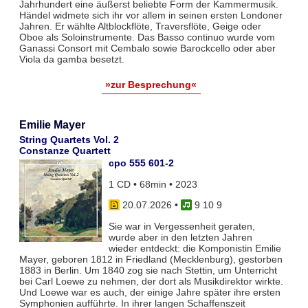
Jahrhundert eine äußerst beliebte Form der Kammermusik.
Händel widmete sich ihr vor allem in seinen ersten Londoner
Jahren. Er wählte Altblockflöte, Traversflöte, Geige oder
Oboe als Soloinstrumente. Das Basso continuo wurde vom
Ganassi Consort mit Cembalo sowie Barockcello oder aber
Viola da gamba besetzt.
»zur Besprechung«
Emilie Mayer
String Quartets Vol. 2
Constanze Quartett
cpo 555 601-2
1 CD • 68min • 2023
20.07.2026
•
9 10 9
Sie war in Vergessenheit geraten,
wurde aber in den letzten Jahren
wieder entdeckt: die Komponistin Emilie
Mayer, geboren 1812 in Friedland (Mecklenburg), gestorben
1883 in Berlin. Um 1840 zog sie nach Stettin, um Unterricht
bei Carl Loewe zu nehmen, der dort als Musikdirektor wirkte.
Und Loewe war es auch, der einige Jahre später ihre ersten
Symphonien aufführte. In ihrer langen Schaffenszeit