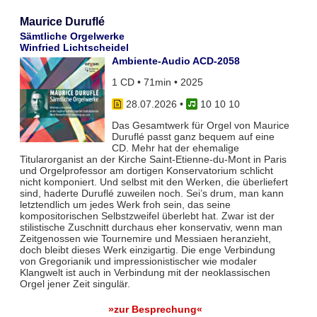
Maurice Duruflé
Sämtliche Orgelwerke
Winfried Lichtscheidel
Ambiente-Audio ACD-2058
1 CD • 71min • 2025
28.07.2026
•
10 10 10
Das Gesamtwerk für Orgel von Maurice
Duruflé passt ganz bequem auf eine
CD. Mehr hat der ehemalige
Titularorganist an der Kirche Saint-Etienne-du-Mont in Paris
und Orgelprofessor am dortigen Konservatorium schlicht
nicht komponiert. Und selbst mit den Werken, die überliefert
sind, haderte Duruflé zuweilen noch. Sei’s drum, man kann
letztendlich um jedes Werk froh sein, das seine
kompositorischen Selbstzweifel überlebt hat. Zwar ist der
stilistische Zuschnitt durchaus eher konservativ, wenn man
Zeitgenossen wie Tournemire und Messiaen heranzieht,
doch bleibt dieses Werk einzigartig. Die enge Verbindung
von Gregorianik und impressionistischer wie modaler
Klangwelt ist auch in Verbindung mit der neoklassischen
Orgel jener Zeit singulär.
»zur Besprechung«