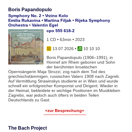
Boris Papandopulo
Symphony No. 2 • Vrzino Kolo
Emilia Rukavina • Martina Filjak • Rijeka Symphony
Orchestra • Valentin Egel
cpo 555 618-2
1 CD • 63min • 2023
13.07.2026
•
10 10 10
Boris Papandopulo (1906–1991), in
Honnef am Rhein geboren und Sohn
der berühmten kroatischen
Opernsängerin Maja Strozzi, zog nach dem Tod des
griechischstämmigen, russischen Vaters 1908 nach Zagreb.
Auf Vermittlung Strawinskys studierte er in Wien und wurde
schnell ein erfolgreicher Komponist und Dirigent. Wieder in
der Heimat, bekleidete er wichtige Positionen im Musikleben
Zagrebs, war jedoch auch öfters in beiden Teilen
Deutschlands zu Gast.
»zur Besprechung«
The Bach Project