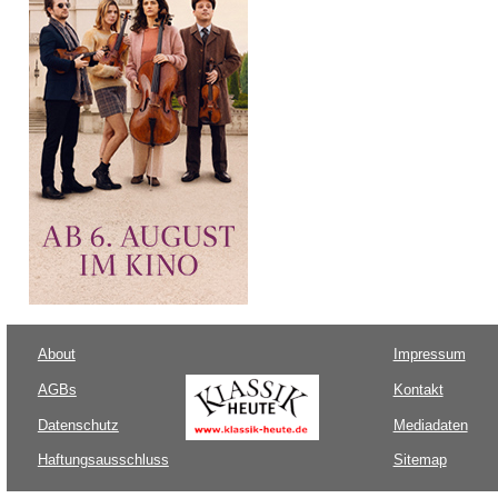
About
Impressum
AGBs
Kontakt
Datenschutz
Mediadaten
Haftungsausschluss
Sitemap