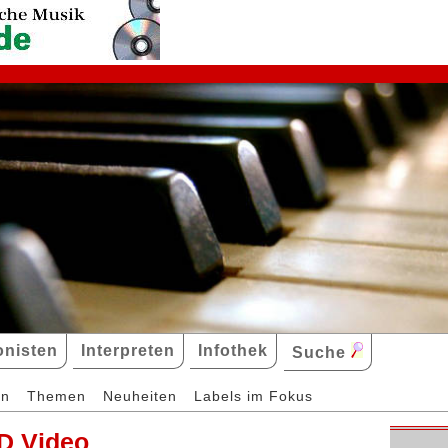
nisten
Interpreten
Infothek
Suche
en
Themen
Neuheiten
Labels im Fokus
D Video