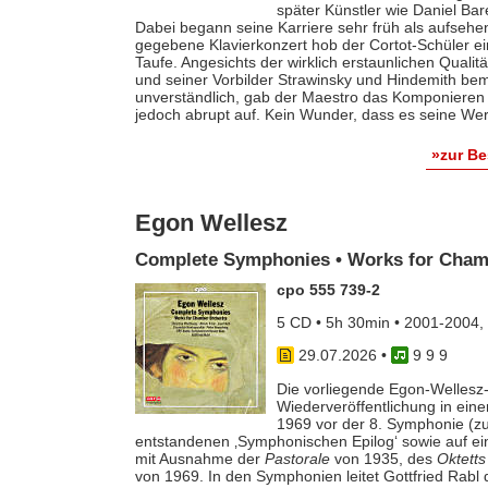
später Künstler wie Daniel Ba
Dabei begann seine Karriere sehr früh als aufsehe
gegebene Klavierkonzert hob der Cortot-Schüler e
Taufe. Angesichts der wirklich erstaunlichen Qualit
und seiner Vorbilder Strawinsky und Hindemith bem
unverständlich, gab der Maestro das Komponieren 
jedoch abrupt auf. Kein Wunder, dass es seine Werk
»zur B
Egon Wellesz
Complete Symphonies • Works for Cham
cpo 555 739-2
5 CD • 5h 30min • 2001-2004,
29.07.2026
•
9 9 9
Die vorliegende Egon-Wellesz-
Wiederveröffentlichung in ei
1969 vor der 8. Symphonie (zu
entstandenen ‚Symphonischen Epilog‘ sowie auf e
mit Ausnahme der
Pastorale
von 1935, des
Oktetts
von 1969. In den Symphonien leitet Gottfried Rab