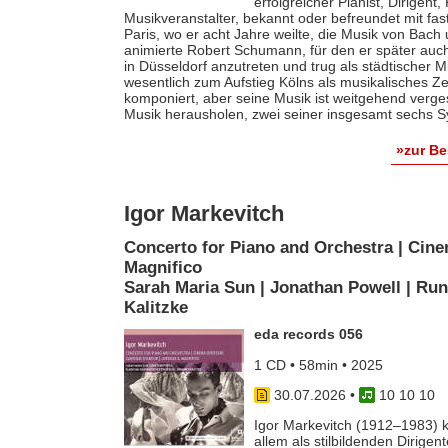
erfolgreicher Pianist, Dirigent
Musikveranstalter, bekannt oder befreundet mit fas
Paris, wo er acht Jahre weilte, die Musik von Bach
animierte Robert Schumann, für den er später auch 
in Düsseldorf anzutreten und trug als städtischer M
wesentlich zum Aufstieg Kölns als musikalisches Z
komponiert, aber seine Musik ist weitgehend verges
Musik herausholen, zwei seiner insgesamt sechs S
»zur B
Igor Markevitch
Concerto for Piano and Orchestra | Cine
Magnifico
Sarah Maria Sun | Jonathan Powell | Run
Kalitzke
eda records 056
1 CD • 58min • 2025
30.07.2026
•
10 10 10
Igor Markevitch (1912–1983) k
allem als stilbildenden Dirige