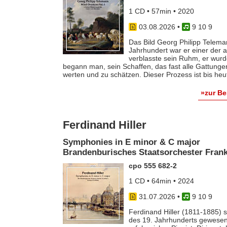
1 CD • 57min • 2020
03.08.2026
•
9 10 9
Das Bild Georg Philipp Telema
Jahrhundert war er einer der
verblasste sein Ruhm, er wurde
begann man, sein Schaffen, das fast alle Gattunge
werten und zu schätzen. Dieser Prozess ist bis he
»zur B
Ferdinand Hiller
Symphonies in E minor & C major
Brandenburisches Staatsorchester Frankf
cpo 555 682-2
1 CD • 64min • 2024
31.07.2026
•
9 10 9
Ferdinand Hiller (1811-1885) s
des 19. Jahrhunderts gewesen 