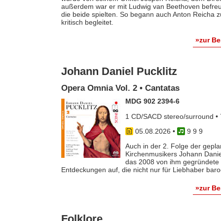
außerdem war er mit Ludwig van Beethoven befreun
die beide spielten. So begann auch Anton Reicha
kritisch begleitet.
»zur B
Johann Daniel Pucklitz
Opera Omnia Vol. 2 • Cantatas
MDG 902 2394-6
1 CD/SACD stereo/surround • 
05.08.2026
•
9 9 9
Auch in der 2. Folge der gep
Kirchenmusikers Johann Danie
das 2008 von ihm gegründete 
Entdeckungen auf, die nicht nur für Liebhaber baro
»zur B
Folklore