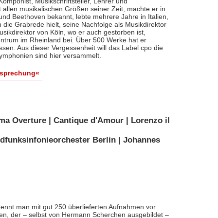
, Komponist, Musikschriftsteller, Lehrer und
t allen musikalischen Größen seiner Zeit, machte er in
 und Beethoven bekannt, lebte mehrere Jahre in Italien,
die Grabrede hielt, seine Nachfolge als Musikdirektor
usikdirektor von Köln, wo er auch gestorben ist,
entrum im Rheinland bei. Über 500 Werke hat er
sen. Aus dieser Vergessenheit will das Label cpo die
ymphonien sind hier versammelt.
esprechung«
ma Overture | Cantique d'Amour | Lorenzo il
dfunksinfonieorchester Berlin | Johannes
ennt man mit gut 250 überlieferten Aufnahmen vor
nten, der – selbst von Hermann Scherchen ausgebildet –