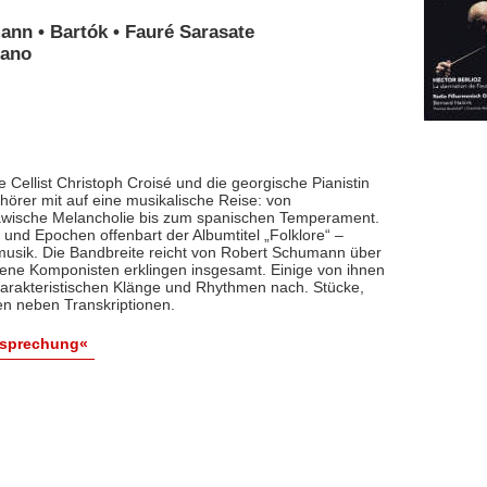
ann • Bartók • Fauré Sarasate
iano
 Cellist Christoph Croisé und die georgische Pianistin
rer mit auf eine musikalische Reise: von
lawische Melancholie bis zum spanischen Temperament.
und Epochen offenbart der Albumtitel „Folklore“ –
smusik. Die Bandbreite reicht von Robert Schumann über
dene Komponisten erklingen insgesamt. Einige von ihnen
arakteristischen Klänge und Rhythmen nach. Stücke,
en neben Transkriptionen.
esprechung«