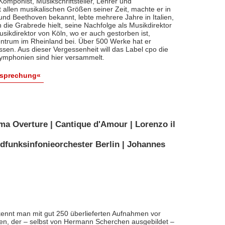
, Komponist, Musikschriftsteller, Lehrer und
t allen musikalischen Größen seiner Zeit, machte er in
 und Beethoven bekannt, lebte mehrere Jahre in Italien,
die Grabrede hielt, seine Nachfolge als Musikdirektor
usikdirektor von Köln, wo er auch gestorben ist,
entrum im Rheinland bei. Über 500 Werke hat er
sen. Aus dieser Vergessenheit will das Label cpo die
ymphonien sind hier versammelt.
esprechung«
ma Overture | Cantique d'Amour | Lorenzo il
dfunksinfonieorchester Berlin | Johannes
ennt man mit gut 250 überlieferten Aufnahmen vor
nten, der – selbst von Hermann Scherchen ausgebildet –