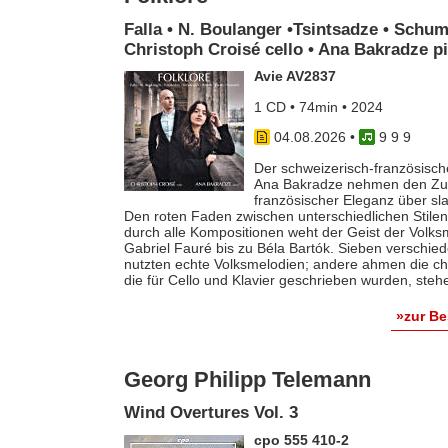
Falla • N. Boulanger •Tsintsadze • Schum
Christoph Croisé cello • Ana Bakradze p
Avie AV2837
1 CD • 74min • 2024
04.08.2026
•
9 9 9
Der schweizerisch-französische
Ana Bakradze nehmen den Zuhö
französischer Eleganz über s
Den roten Faden zwischen unterschiedlichen Stilen 
durch alle Kompositionen weht der Geist der Volk
Gabriel Fauré bis zu Béla Bartók. Sieben verschie
nutzten echte Volksmelodien; andere ahmen die ch
die für Cello und Klavier geschrieben wurden, steh
»zur B
Georg Philipp Telemann
Wind Overtures Vol. 3
cpo 555 410-2