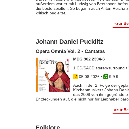
außerdem war er mit Ludwig van Beethoven befreun
die beide spielten. So begann auch Anton Reicha
kritisch begleitet.
»zur B
Johann Daniel Pucklitz
Opera Omnia Vol. 2 • Cantatas
MDG 902 2394-6
1 CD/SACD stereo/surround • 
05.08.2026
•
9 9 9
Auch in der 2. Folge der gep
Kirchenmusikers Johann Danie
das 2008 von ihm gegründete 
Entdeckungen auf, die nicht nur für Liebhaber baro
»zur B
Folklore