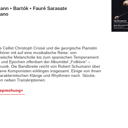
ann • Bartók • Fauré Sarasate
iano
 Cellist Christoph Croisé und die georgische Pianistin
rer mit auf eine musikalische Reise: von
lawische Melancholie bis zum spanischen Temperament.
und Epochen offenbart der Albumtitel „Folklore“ –
smusik. Die Bandbreite reicht von Robert Schumann über
dene Komponisten erklingen insgesamt. Einige von ihnen
arakteristischen Klänge und Rhythmen nach. Stücke,
en neben Transkriptionen.
esprechung«