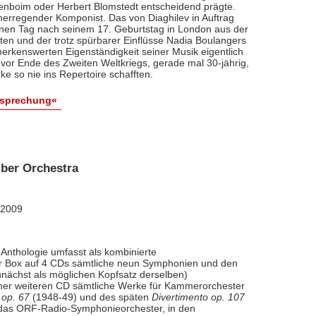
renboim oder Herbert Blomstedt entscheidend prägte.
nerregender Komponist. Das von Diaghilev in Auftrag
inen Tag nach seinem 17. Geburtstag in London aus der
äten und der trotz spürbarer Einflüsse Nadia Boulangers
erkenswerten Eigenständigkeit seiner Musik eigentlich
vor Ende des Zweiten Weltkriegs, gerade mal 30-jährig,
e so nie ins Repertoire schafften.
esprechung«
ber Orchestra
 2009
Anthologie umfasst als kombinierte
ner Box auf 4 CDs sämtliche neun Symphonien und den
nächst als möglichen Kopfsatz derselben)
iner weiteren CD sämtliche Werke für Kammerorchester
 op. 67
(1948-49) und des späten
Divertimento op. 107
l das ORF-Radio-Symphonieorchester, in den