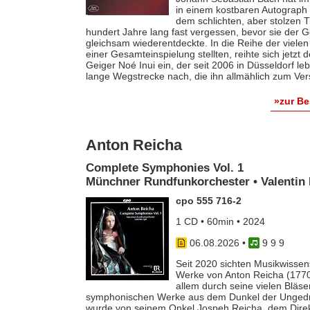
in einem kostbaren Autograph f
dem schlichten, aber stolzen T
hundert Jahre lang fast vergessen, bevor sie der
gleichsam wiederentdeckte. In die Reihe der vielen
einer Gesamteinspielung stellten, reihte sich jetzt
Geiger Noé Inui ein, der seit 2006 in Düsseldorf le
lange Wegstrecke nach, die ihn allmählich zum Ver
»zur B
Anton Reicha
Complete Symphonies Vol. 1
Münchner Rundfunkorchester • Valentin 
cpo 555 716-2
1 CD • 60min • 2024
06.08.2026
•
9 9 9
Seit 2020 sichten Musikwissens
Werke von Anton Reicha (1770-
allem durch seine vielen Bläse
symphonischen Werke aus dem Dunkel der Ungedruc
wurde von seinem Onkel Jospeh Reicha, dem Direkto