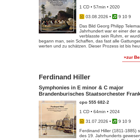
1 CD • 57min • 2020
03.08.2026
•
9 10 9
Das Bild Georg Philipp Telema
Jahrhundert war er einer der
verblasste sein Ruhm, er wurde
begann man, sein Schaffen, das fast alle Gattunge
werten und zu schätzen. Dieser Prozess ist bis he
»zur B
Ferdinand Hiller
Symphonies in E minor & C major
Brandenburisches Staatsorchester Frankf
cpo 555 682-2
1 CD • 64min • 2024
31.07.2026
•
9 10 9
Ferdinand Hiller (1811-1885) s
des 19. Jahrhunderts gewesen 