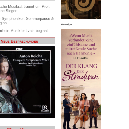
che Musikrat trauert um Prof.
ine Siegert
 Symphoniker: Sommerpause &
ginn
Anzeige
rrhein Musikfestivals beginnt
Neue Besprechungen