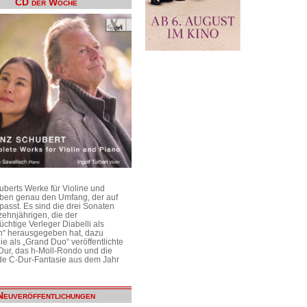
CD der Woche
uberts Werke für Violine und
aben genau den Umfang, der auf
passt. Es sind die drei Sonaten
ehnjährigen, die der
üchtige Verleger Diabelli als
n“ herausgegeben hat, dazu
e als „Grand Duo“ veröffentlichte
Dur, das h-Moll-Rondo und die
e C-Dur-Fantasie aus dem Jahr
Neuveröffentlichungen