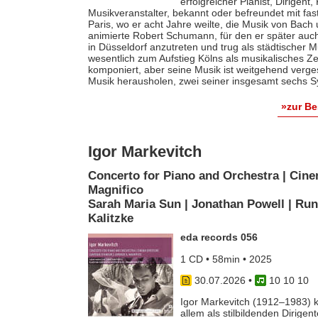
erfolgreicher Pianist, Dirigent
Musikveranstalter, bekannt oder befreundet mit fas
Paris, wo er acht Jahre weilte, die Musik von Bach
animierte Robert Schumann, für den er später auch 
in Düsseldorf anzutreten und trug als städtischer M
wesentlich zum Aufstieg Kölns als musikalisches Z
komponiert, aber seine Musik ist weitgehend verges
Musik herausholen, zwei seiner insgesamt sechs S
»zur B
Igor Markevitch
Concerto for Piano and Orchestra | Cine
Magnifico
Sarah Maria Sun | Jonathan Powell | Run
Kalitzke
eda records 056
1 CD • 58min • 2025
30.07.2026
•
10 10 10
Igor Markevitch (1912–1983) k
allem als stilbildenden Dirige