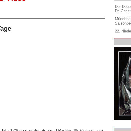
Der Deuts
Dr. Christ
Münchner
Saisonbe
Tage
22. Niede
ahr 1720 je drei Sonaten und Partiten für Violine allein