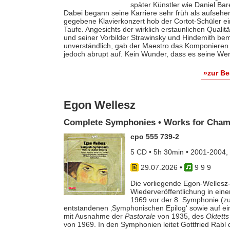
später Künstler wie Daniel Ba
Dabei begann seine Karriere sehr früh als aufsehe
gegebene Klavierkonzert hob der Cortot-Schüler e
Taufe. Angesichts der wirklich erstaunlichen Qualit
und seiner Vorbilder Strawinsky und Hindemith bem
unverständlich, gab der Maestro das Komponieren 
jedoch abrupt auf. Kein Wunder, dass es seine Werk
»zur B
Egon Wellesz
Complete Symphonies • Works for Cham
cpo 555 739-2
5 CD • 5h 30min • 2001-2004,
29.07.2026
•
9 9 9
Die vorliegende Egon-Wellesz-
Wiederveröffentlichung in ei
1969 vor der 8. Symphonie (zu
entstandenen ‚Symphonischen Epilog‘ sowie auf e
mit Ausnahme der
Pastorale
von 1935, des
Oktetts
von 1969. In den Symphonien leitet Gottfried Rab