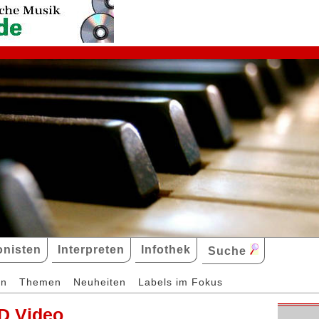
nisten
Interpreten
Infothek
Suche
en
Themen
Neuheiten
Labels im Fokus
D Video