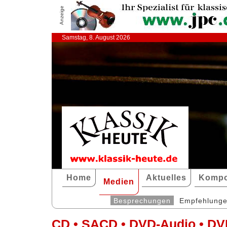
Anzeige
Samstag, 8. August 2026
Home
Aktuelles
Kompo
Medien
Besprechungen
Empfehlung
CD • SACD • DVD-Audio • DV