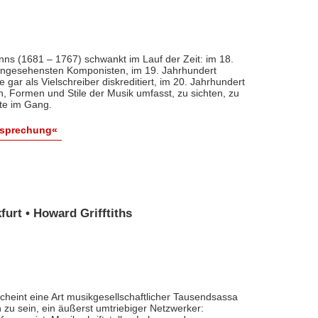
nns (1681 – 1767) schwankt im Lauf der Zeit: im 18.
 angesehensten Komponisten, im 19. Jahrhundert
 gar als Vielschreiber diskreditiert, im 20. Jahrhundert
n, Formen und Stile der Musik umfasst, zu sichten, zu
ute im Gang.
esprechung«
urt • Howard Grifftiths
cheint eine Art musikgesellschaftlicher Tausendsassa
zu sein, ein äußerst umtriebiger Netzwerker: