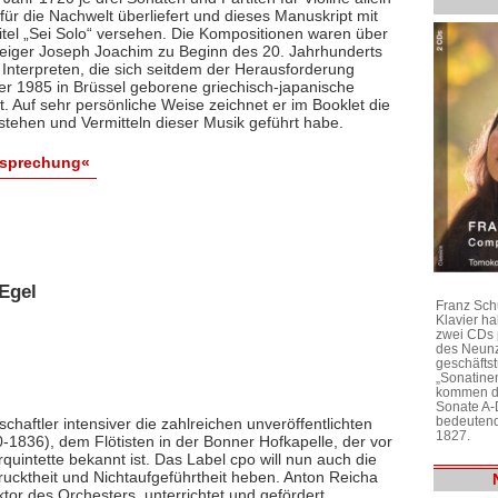
ür die Nachwelt überliefert und dieses Manuskript mit
itel „Sei Solo“ versehen. Die Kompositionen waren über
 Geiger Joseph Joachim zu Beginn des 20. Jahrhunderts
 Interpreten, die sich seitdem der Herausforderung
 der 1985 in Brüssel geborene griechisch-japanische
bt. Auf sehr persönliche Weise zeichnet er im Booklet die
stehen und Vermitteln dieser Musik geführt habe.
esprechung«
Egel
Franz Sch
Klavier h
zwei CDs 
des Neunz
geschäftst
„Sonatine
kommen di
Sonate A-
bedeutend
chaftler intensiver die zahlreichen unveröffentlichten
1827.
1836), dem Flötisten in der Bonner Hofkapelle, der vor
rquintette bekannt ist. Das Label cpo will nun auch die
ktheit und Nichtaufgeführtheit heben. Anton Reicha
r des Orchesters, unterrichtet und gefördert,