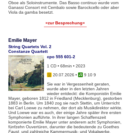
Oboe als Soloinstrumente. Das Basso continuo wurde vom
Ganassi Consort mit Cembalo sowie Barockcello oder aber
Viola da gamba besetzt.
»zur Besprechung«
Emilie Mayer
String Quartets Vol. 2
Constanze Quartett
cpo 555 601-2
1 CD • 68min • 2023
20.07.2026
•
9 10 9
Sie war in Vergessenheit geraten,
wurde aber in den letzten Jahren
wieder entdeckt: die Komponistin Emilie
Mayer, geboren 1812 in Friedland (Mecklenburg), gestorben
1883 in Berlin. Um 1840 zog sie nach Stettin, um Unterricht
bei Carl Loewe zu nehmen, der dort als Musikdirektor wirkte.
Und Loewe war es auch, der einige Jahre später ihre ersten
Symphonien aufführte. In ihrer langen Schaffenszeit
komponierte Emilie Mayer unter anderem acht Symphonien,
fünfzehn Ouvertüren, darunter die bedeutende zu Goethes
Faust
, und zahlreiche Kammermusik- und Vokalwerke.