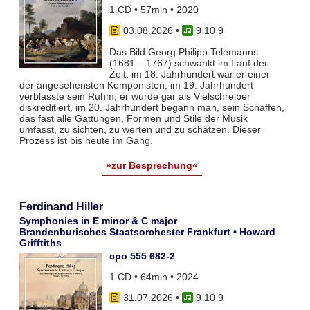
1 CD • 57min • 2020
03.08.2026
•
9 10 9
Das Bild Georg Philipp Telemanns
(1681 – 1767) schwankt im Lauf der
Zeit: im 18. Jahrhundert war er einer
der angesehensten Komponisten, im 19. Jahrhundert
verblasste sein Ruhm, er wurde gar als Vielschreiber
diskreditiert, im 20. Jahrhundert begann man, sein Schaffen,
das fast alle Gattungen, Formen und Stile der Musik
umfasst, zu sichten, zu werten und zu schätzen. Dieser
Prozess ist bis heute im Gang.
»zur Besprechung«
Ferdinand Hiller
Symphonies in E minor & C major
Brandenburisches Staatsorchester Frankfurt • Howard
Grifftiths
cpo 555 682-2
1 CD • 64min • 2024
31.07.2026
•
9 10 9