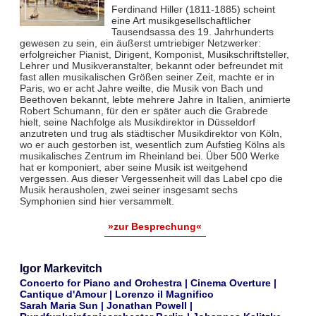
Ferdinand Hiller (1811-1885) scheint
eine Art musikgesellschaftlicher
Tausendsassa des 19. Jahrhunderts
gewesen zu sein, ein äußerst umtriebiger Netzwerker:
erfolgreicher Pianist, Dirigent, Komponist, Musikschriftsteller,
Lehrer und Musikveranstalter, bekannt oder befreundet mit
fast allen musikalischen Größen seiner Zeit, machte er in
Paris, wo er acht Jahre weilte, die Musik von Bach und
Beethoven bekannt, lebte mehrere Jahre in Italien, animierte
Robert Schumann, für den er später auch die Grabrede
hielt, seine Nachfolge als Musikdirektor in Düsseldorf
anzutreten und trug als städtischer Musikdirektor von Köln,
wo er auch gestorben ist, wesentlich zum Aufstieg Kölns als
musikalisches Zentrum im Rheinland bei. Über 500 Werke
hat er komponiert, aber seine Musik ist weitgehend
vergessen. Aus dieser Vergessenheit will das Label cpo die
Musik herausholen, zwei seiner insgesamt sechs
Symphonien sind hier versammelt.
»zur Besprechung«
Igor Markevitch
Concerto for Piano and Orchestra | Cinema Overture |
Cantique d'Amour | Lorenzo il Magnifico
Sarah Maria Sun | Jonathan Powell |