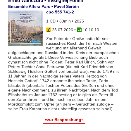
Ernst Wanczura • Evstignej Fomin
Ensemble Altera Pars • Pavel Serbin
cpo 555 741-2
1 CD • 69min • 2025
23.07.2026
•
10 10 10
Zar Peter der Große hatte für sein
russisches Reich die Tür nach Westen
weit und mit allerhand Gewalt
aufgeschlagen und Russland in den Kreis der europäischen
Großmächte geführt. Diese Verwestlichung blieb auch
dynastisch nicht ohne Folgen: Peter Karl Ulrich, Sohn von
Peters Tochter Anna Petrowna (die mit Karl Friedrich von
Schleswig-Holstein-Gottorf verheiratet war), wurde 1739 mit
11 Jahren in der Nachfolge seines Vaters Herzog von
Holstein-Gottorf; 1742 ernannte ihn seine Tante, Zarin
Elisabeth (ebenfalls Tochter Peters des Großen und ohne
eigene Nachkommen), zu ihrem Nachfolger. Nach dem Tod
Elisabeths im Januar 1762 bestieg er folglich als Peter III.
den Zarenthron – und fiel noch im selben Jahr einem
Mordkomplott zum Opfer (an dem – Gerüchten zufolge –
seine Frau Katharina nicht unbeteiligt gewesen sein soll).
»zur Besprechung«