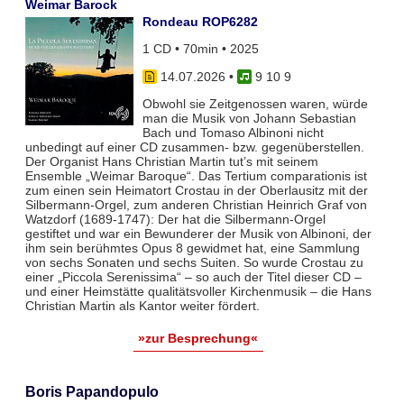
Weimar Barock
Rondeau ROP6282
1 CD • 70min • 2025
14.07.2026
•
9 10 9
Obwohl sie Zeitgenossen waren, würde
man die Musik von Johann Sebastian
Bach und Tomaso Albinoni nicht
unbedingt auf einer CD zusammen- bzw. gegenüberstellen.
Der Organist Hans Christian Martin tut’s mit seinem
Ensemble „Weimar Baroque“. Das Tertium comparationis ist
zum einen sein Heimatort Crostau in der Oberlausitz mit der
Silbermann-Orgel, zum anderen Christian Heinrich Graf von
Watzdorf (1689-1747): Der hat die Silbermann-Orgel
gestiftet und war ein Bewunderer der Musik von Albinoni, der
ihm sein berühmtes Opus 8 gewidmet hat, eine Sammlung
von sechs Sonaten und sechs Suiten. So wurde Crostau zu
einer „Piccola Serenissima“ – so auch der Titel dieser CD –
und einer Heimstätte qualitätsvoller Kirchenmusik – die Hans
Christian Martin als Kantor weiter fördert.
»zur Besprechung«
Boris Papandopulo