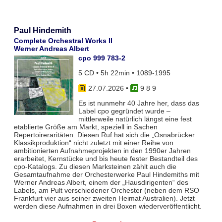
Paul Hindemith
Complete Orchestral Works II
Werner Andreas Albert
cpo 999 783-2
5 CD • 5h 22min • 1089-1995
27.07.2026
•
9 8 9
Es ist nunmehr 40 Jahre her, dass das
Label cpo gegründet wurde –
mittlerweile natürlich längst eine fest
etablierte Größe am Markt, speziell in Sachen
Repertoireraritäten. Diesen Ruf hat sich die „Osnabrücker
Klassikproduktion“ nicht zuletzt mit einer Reihe von
ambitionierten Aufnahmeprojekten in den 1990er Jahren
erarbeitet, Kernstücke und bis heute fester Bestandteil des
cpo-Katalogs. Zu diesen Marksteinen zählt auch die
Gesamtaufnahme der Orchesterwerke Paul Hindemiths mit
Werner Andreas Albert, einem der „Hausdirigenten“ des
Labels, am Pult verschiedener Orchester (neben dem RSO
Frankfurt vier aus seiner zweiten Heimat Australien). Jetzt
werden diese Aufnahmen in drei Boxen wiederveröffentlicht.