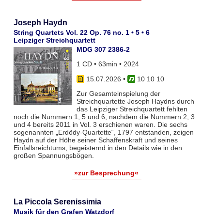
Joseph Haydn
String Quartets Vol. 22 Op. 76 no. 1 • 5 • 6
Leipziger Streichquartett
MDG 307 2386-2
1 CD • 63min • 2024
15.07.2026
•
10 10 10
Zur Gesamteinspielung der
Streichquartette Joseph Haydns durch
das Leipziger Streichquartett fehlten
noch die Nummern 1, 5 und 6, nachdem die Nummern 2, 3
und 4 bereits 2011 in Vol. 3 erschienen waren. Die sechs
sogenannten „Erdödy-Quartette“, 1797 entstanden, zeigen
Haydn auf der Höhe seiner Schaffenskraft und seines
Einfallsreichtums, begeisternd in den Details wie in den
großen Spannungsbögen.
»zur Besprechung«
La Piccola Serenissimia
Musik für den Grafen Watzdorf