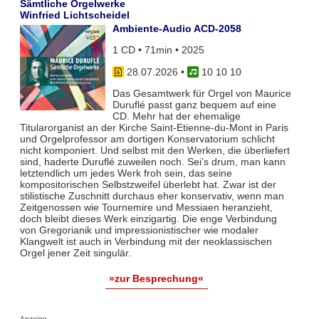
Sämtliche Orgelwerke
Winfried Lichtscheidel
Ambiente-Audio ACD-2058
1 CD • 71min • 2025
28.07.2026
•
10 10 10
Das Gesamtwerk für Orgel von Maurice
Duruflé passt ganz bequem auf eine
CD. Mehr hat der ehemalige
Titularorganist an der Kirche Saint-Etienne-du-Mont in Paris
und Orgelprofessor am dortigen Konservatorium schlicht
nicht komponiert. Und selbst mit den Werken, die überliefert
sind, haderte Duruflé zuweilen noch. Sei’s drum, man kann
letztendlich um jedes Werk froh sein, das seine
kompositorischen Selbstzweifel überlebt hat. Zwar ist der
stilistische Zuschnitt durchaus eher konservativ, wenn man
Zeitgenossen wie Tournemire und Messiaen heranzieht,
doch bleibt dieses Werk einzigartig. Die enge Verbindung
von Gregorianik und impressionistischer wie modaler
Klangwelt ist auch in Verbindung mit der neoklassischen
Orgel jener Zeit singulär.
»zur Besprechung«
Anzeige