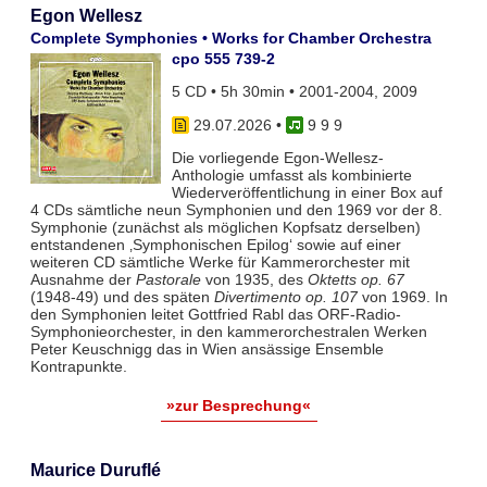
Egon Wellesz
Complete Symphonies • Works for Chamber Orchestra
cpo 555 739-2
5 CD • 5h 30min • 2001-2004, 2009
29.07.2026
•
9 9 9
Die vorliegende Egon-Wellesz-
Anthologie umfasst als kombinierte
Wiederveröffentlichung in einer Box auf
4 CDs sämtliche neun Symphonien und den 1969 vor der 8.
Symphonie (zunächst als möglichen Kopfsatz derselben)
entstandenen ‚Symphonischen Epilog‘ sowie auf einer
weiteren CD sämtliche Werke für Kammerorchester mit
Ausnahme der
Pastorale
von 1935, des
Oktetts op. 67
(1948-49) und des späten
Divertimento op. 107
von 1969. In
den Symphonien leitet Gottfried Rabl das ORF-Radio-
Symphonieorchester, in den kammerorchestralen Werken
Peter Keuschnigg das in Wien ansässige Ensemble
Kontrapunkte.
»zur Besprechung«
Maurice Duruflé