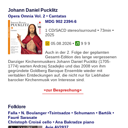
Johann Daniel Pucklitz
Opera Omnia Vol. 2 • Cantatas
MDG 902 2394-6
1 CD/SACD stereo/surround • 73min •
2025
05.08.2026
•
9 9 9
Auch in der 2. Folge der geplamten
Gesamt-Edition des lange vergessenen
Danziger Kirchenmusikers Johann Daniel Pucklitz (1705-
1774) warten Andrzej Szadejko und das 2008 von ihm
gegründete Goldberg Baroque Ensemble wieder mit
veritablen Entdeckungen auf, die nicht nur für Liebhaber
barocker Kirchenmusik von Interesse sind.
»zur Besprechung«
Folklore
Falla • N. Boulanger •Tsintsadze • Schumann • Bartók •
Fauré Sarasate
Christoph Croisé cello • Ana Bakradze piano
Avie AV2837