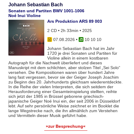
Johann Sebastian Bach
Sonaten und Partiten BWV 1001-1006
Noé Inui Violine
Ars Produktion ARS 89 003
2 CD • 2h 33min • 2025
07.08.2026
•
10 10 10
Johann Sebastian Bach hat im Jahr
1720 je drei Sonaten und Partiten für
Violine allein in einem kostbaren
Autograph für die Nachwelt überliefert und dieses
Manuskript mit dem schlichten, aber stolzen Titel „Sei Solo“
versehen. Die Kompositionen waren über hundert Jahre
lang fast vergessen, bevor sie der Geiger Joseph Joachim
zu Beginn des 20. Jahrhunderts gleichsam wiederentdeckte.
In die Reihe der vielen Interpreten, die sich seitdem der
Herausforderung einer Gesamteinspielung stellten, reihte
sich jetzt der 1985 in Brüssel geborene griechisch-
japanische Geiger Noé Inui ein, der seit 2006 in Düsseldorf
lebt. Auf sehr persönliche Weise zeichnet er im Booklet die
lange Wegstrecke nach, die ihn allmählich zum Verstehen
und Vermitteln dieser Musik geführt habe.
»zur Besprechung«