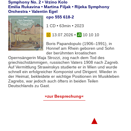
Symphony No. 2 • Vrzino Kolo
Emilia Rukavina • Martina Filjak • Rijeka Symphony
Orchestra • Valentin Egel
cpo 555 618-2
1 CD • 63min • 2023
13.07.2026
•
10 10 10
Boris Papandopulo (1906–1991), in
Honnef am Rhein geboren und Sohn
der berühmten kroatischen
Opernsängerin Maja Strozzi, zog nach dem Tod des
griechischstämmigen, russischen Vaters 1908 nach Zagreb.
Auf Vermittlung Strawinskys studierte er in Wien und wurde
schnell ein erfolgreicher Komponist und Dirigent. Wieder in
der Heimat, bekleidete er wichtige Positionen im Musikleben
Zagrebs, war jedoch auch öfters in beiden Teilen
Deutschlands zu Gast.
»zur Besprechung«
▲