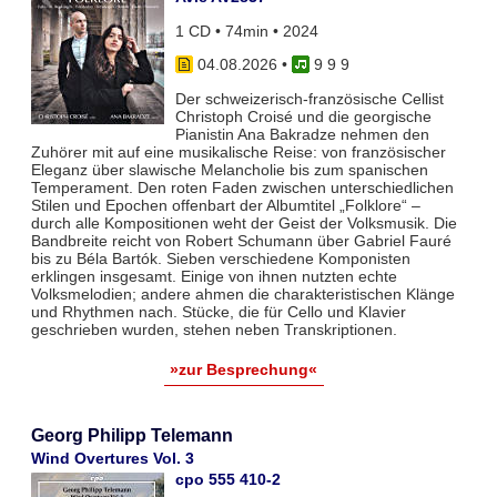
1 CD • 74min • 2024
04.08.2026
•
9 9 9
Der schweizerisch-französische Cellist
Christoph Croisé und die georgische
Pianistin Ana Bakradze nehmen den
Zuhörer mit auf eine musikalische Reise: von französischer
Eleganz über slawische Melancholie bis zum spanischen
Temperament. Den roten Faden zwischen unterschiedlichen
Stilen und Epochen offenbart der Albumtitel „Folklore“ –
durch alle Kompositionen weht der Geist der Volksmusik. Die
Bandbreite reicht von Robert Schumann über Gabriel Fauré
bis zu Béla Bartók. Sieben verschiedene Komponisten
erklingen insgesamt. Einige von ihnen nutzten echte
Volksmelodien; andere ahmen die charakteristischen Klänge
und Rhythmen nach. Stücke, die für Cello und Klavier
geschrieben wurden, stehen neben Transkriptionen.
»zur Besprechung«
Georg Philipp Telemann
Wind Overtures Vol. 3
cpo 555 410-2