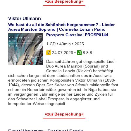
»zur Besprechung«
Viktor Ullmann
Wo hast du all die Schönheit hergenommen? - Lieder
Aurea Marston Soprano | Conrnelia Lenzin Piano
Prospero Classical PROSP0144
1 CD • 40min • 2025
24.07.2026
•
8 8 8
Das seit Jahren gut eingespielte Lied-
Duo Aurea Marston (Sopran) und
Cornelia Lenzin (Klavier) beschäftigt
sich schon lange mit dem Liedschaffen des in Auschwitz
ermordeten jüdischen Komponisten Viktor Ullmann (1898-
1944), dessen Oper
Der Kaiser von Atlantis
mittlerweile fast
schon ein Repertoirestück geworden ist. In Riga haben sie
im vergangenen Jahr einige seiner Lieder und Zyklen für
das Schweizer Label Prospero in engagierter und
kompetenter Weise eingespielt.
»zur Besprechung«