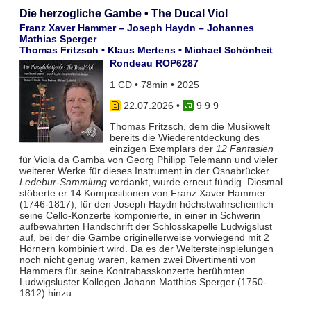
Die herzogliche Gambe • The Ducal Viol
Franz Xaver Hammer – Joseph Haydn – Johannes
Mathias Sperger
Thomas Fritzsch • Klaus Mertens • Michael Schönheit
Rondeau ROP6287
1 CD • 78min • 2025
22.07.2026
•
9 9 9
Thomas Fritzsch, dem die Musikwelt
bereits die Wiederentdeckung des
einzigen Exemplars der
12 Fantasien
für Viola da Gamba von Georg Philipp Telemann und vieler
weiterer Werke für dieses Instrument in der Osnabrücker
Ledebur-Sammlung
verdankt, wurde erneut fündig. Diesmal
stöberte er 14 Kompositionen von Franz Xaver Hammer
(1746-1817), für den Joseph Haydn höchstwahrscheinlich
seine Cello-Konzerte komponierte, in einer in Schwerin
aufbewahrten Handschrift der Schlosskapelle Ludwigslust
auf, bei der die Gambe originellerweise vorwiegend mit 2
Hörnern kombiniert wird. Da es der Weltersteinspielungen
noch nicht genug waren, kamen zwei Divertimenti von
Hammers für seine Kontrabasskonzerte berühmten
Ludwigsluster Kollegen Johann Matthias Sperger (1750-
1812) hinzu.