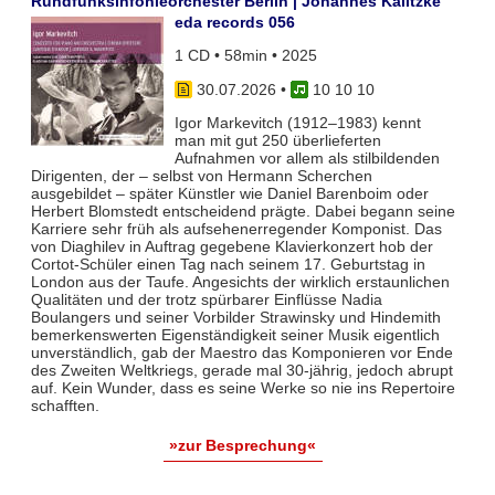
Rundfunksinfonieorchester Berlin | Johannes Kalitzke
eda records 056
1 CD • 58min • 2025
30.07.2026
•
10 10 10
Igor Markevitch (1912–1983) kennt
man mit gut 250 überlieferten
Aufnahmen vor allem als stilbildenden
Dirigenten, der – selbst von Hermann Scherchen
ausgebildet – später Künstler wie Daniel Barenboim oder
Herbert Blomstedt entscheidend prägte. Dabei begann seine
Karriere sehr früh als aufsehenerregender Komponist. Das
von Diaghilev in Auftrag gegebene Klavierkonzert hob der
Cortot-Schüler einen Tag nach seinem 17. Geburtstag in
London aus der Taufe. Angesichts der wirklich erstaunlichen
Qualitäten und der trotz spürbarer Einflüsse Nadia
Boulangers und seiner Vorbilder Strawinsky und Hindemith
bemerkenswerten Eigenständigkeit seiner Musik eigentlich
unverständlich, gab der Maestro das Komponieren vor Ende
des Zweiten Weltkriegs, gerade mal 30-jährig, jedoch abrupt
auf. Kein Wunder, dass es seine Werke so nie ins Repertoire
schafften.
»zur Besprechung«