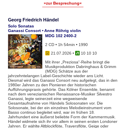
»zur Besprechung«
Georg Friedrich Händel
Solo Sonatas
Ganassi Consort • Anne Röhrig violin
MDG 102 2400-2
2 CD • 1h 54min • 1990
21.07.2026
•
10 10 10
Mit ihrer „Preziosa“-Reihe bringt die
Musikproduktion Dabringhaus & Grimm
(MDG) Schätze aus der
jahrzehntelangen Label-Geschichte wieder ans Licht.
Diesmal wird das Ganassi Consort neu aufgelegt, das in den
1980er Jahren zu den Pionieren der historischen
Aufführungspraxis gehörte. Das Kölner Ensemble, benannt
nach dem venezianischen Renaissance-Musiker Silvestro
Ganassi, legte seinerzeit eine wegweisende
Gesamtaufnahme von Händels Solosonaten vor. Die
Solosonate, bei der ein einzelnes Melodieinstrument vom
Basso continuo begleitet wird, war im frühen 18.
Jahrhundert eine äußerst beliebte Form der Kammermusik.
Händel widmete sich ihr vor allem in seinen ersten Londoner
Jahren. Er wählte Altblockflöte, Traversflöte, Geige oder