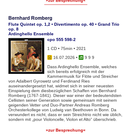
»zur Besprechung«
Bernhard Romberg
Flute Quintet op. 1,2 • Divertimento op. 40 • Grand Trio
op. 8
Ardinghello Ensemble
cpo 555 598-2
1 CD • 75min • 2021
16.07.2026
•
9 9 9
Dass Ardinghello Ensemble, welches
sich bereits erfolgreich mit der
Kammermusik für Flöte und Streicher
von Adalbert Gyrowetz und Ferdinand Ries
auseinandergesetzt hat, widmet sich in seiner neuesten
Einspielung dem diesbezüglichen Schaffen von Bernhard
Romberg (1767-1841). Dieser war einer der bedeutendsten
Cellisten seiner Generation sowie gemeinsam mit seinem
geigenden Vetter und Duo-Partner Andreas Romberg
Orchesterkollege von Ludwig van Beethoven in Bonn. Da
verwundert es nicht, dass er sein Streichtrio nicht wie üblich,
sondern mit „pour Violoncelle, Violon et Alto“ überschrieb.
»zur Besprechung«