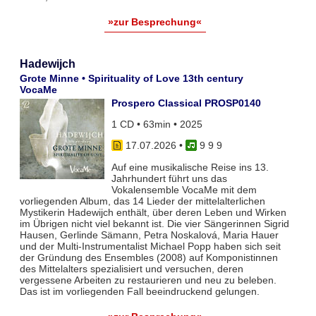
»zur Besprechung«
Hadewijch
Grote Minne • Spirituality of Love 13th century
VocaMe
Prospero Classical PROSP0140
1 CD • 63min • 2025
17.07.2026
•
9 9 9
Auf eine musikalische Reise ins 13.
Jahrhundert führt uns das
Vokalensemble VocaMe mit dem
vorliegenden Album, das 14 Lieder der mittelalterlichen
Mystikerin Hadewijch enthält, über deren Leben und Wirken
im Übrigen nicht viel bekannt ist. Die vier Sängerinnen Sigrid
Hausen, Gerlinde Sämann, Petra Noskalová, Maria Hauer
und der Multi-Instrumentalist Michael Popp haben sich seit
der Gründung des Ensembles (2008) auf Komponistinnen
des Mittelalters spezialisiert und versuchen, deren
vergessene Arbeiten zu restaurieren und neu zu beleben.
Das ist im vorliegenden Fall beeindruckend gelungen.