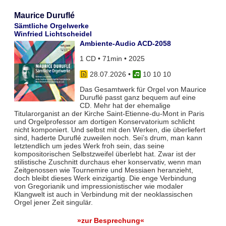
Maurice Duruflé
Sämtliche Orgelwerke
Winfried Lichtscheidel
Ambiente-Audio ACD-2058
1 CD • 71min • 2025
28.07.2026
•
10 10 10
Das Gesamtwerk für Orgel von Maurice
Duruflé passt ganz bequem auf eine
CD. Mehr hat der ehemalige
Titularorganist an der Kirche Saint-Etienne-du-Mont in Paris
und Orgelprofessor am dortigen Konservatorium schlicht
nicht komponiert. Und selbst mit den Werken, die überliefert
sind, haderte Duruflé zuweilen noch. Sei’s drum, man kann
letztendlich um jedes Werk froh sein, das seine
kompositorischen Selbstzweifel überlebt hat. Zwar ist der
stilistische Zuschnitt durchaus eher konservativ, wenn man
Zeitgenossen wie Tournemire und Messiaen heranzieht,
doch bleibt dieses Werk einzigartig. Die enge Verbindung
von Gregorianik und impressionistischer wie modaler
Klangwelt ist auch in Verbindung mit der neoklassischen
Orgel jener Zeit singulär.
»zur Besprechung«