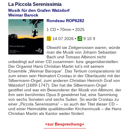
La Piccola Serenissimia
Musik für den Grafen Watzdorf
Weimar Barock
Rondeau ROP6282
1 CD • 70min • 2025
14.07.2026
•
9 10 9
Obwohl sie Zeitgenossen waren, würde
man die Musik von Johann Sebastian
Bach und Tomaso Albinoni nicht
unbedingt auf einer CD zusammen- bzw. gegenüberstellen.
Der Organist Hans Christian Martin tut’s mit seinem
Ensemble „Weimar Baroque“. Das Tertium comparationis ist
zum einen sein Heimatort Crostau in der Oberlausitz mit der
Silbermann-Orgel, zum anderen Christian Heinrich Graf von
Watzdorf (1689-1747): Der hat die Silbermann-Orgel
gestiftet und war ein Bewunderer der Musik von Albinoni, der
ihm sein berühmtes Opus 8 gewidmet hat, eine Sammlung
von sechs Sonaten und sechs Suiten. So wurde Crostau zu
einer „Piccola Serenissima“ – so auch der Titel dieser CD –
und einer Heimstätte qualitätsvoller Kirchenmusik – die Hans
Christian Martin als Kantor weiter fördert.
»zur Besprechung«