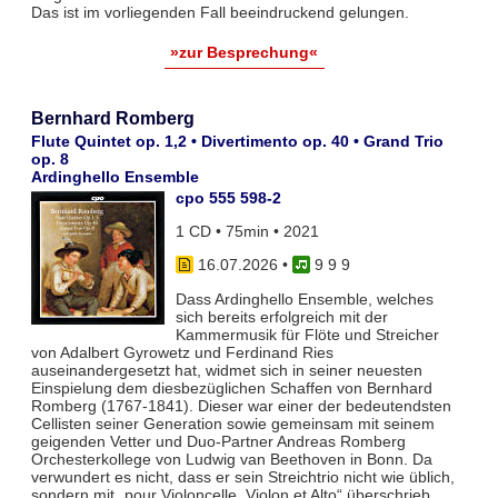
Das ist im vorliegenden Fall beeindruckend gelungen.
»zur Besprechung«
Bernhard Romberg
Flute Quintet op. 1,2 • Divertimento op. 40 • Grand Trio
op. 8
Ardinghello Ensemble
cpo 555 598-2
1 CD • 75min • 2021
16.07.2026
•
9 9 9
Dass Ardinghello Ensemble, welches
sich bereits erfolgreich mit der
Kammermusik für Flöte und Streicher
von Adalbert Gyrowetz und Ferdinand Ries
auseinandergesetzt hat, widmet sich in seiner neuesten
Einspielung dem diesbezüglichen Schaffen von Bernhard
Romberg (1767-1841). Dieser war einer der bedeutendsten
Cellisten seiner Generation sowie gemeinsam mit seinem
geigenden Vetter und Duo-Partner Andreas Romberg
Orchesterkollege von Ludwig van Beethoven in Bonn. Da
verwundert es nicht, dass er sein Streichtrio nicht wie üblich,
sondern mit „pour Violoncelle, Violon et Alto“ überschrieb.