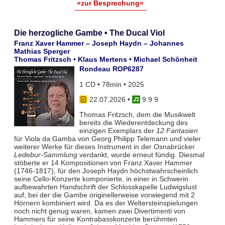
»zur Besprechung«
Die herzogliche Gambe • The Ducal Viol
Franz Xaver Hammer – Joseph Haydn – Johannes
Mathias Sperger
Thomas Fritzsch • Klaus Mertens • Michael Schönheit
Rondeau ROP6287
1 CD • 78min • 2025
22.07.2026
•
9 9 9
Thomas Fritzsch, dem die Musikwelt
bereits die Wiederentdeckung des
einzigen Exemplars der
12 Fantasien
für Viola da Gamba von Georg Philipp Telemann und vieler
weiterer Werke für dieses Instrument in der Osnabrücker
Ledebur-Sammlung
verdankt, wurde erneut fündig. Diesmal
stöberte er 14 Kompositionen von Franz Xaver Hammer
(1746-1817), für den Joseph Haydn höchstwahrscheinlich
seine Cello-Konzerte komponierte, in einer in Schwerin
aufbewahrten Handschrift der Schlosskapelle Ludwigslust
auf, bei der die Gambe originellerweise vorwiegend mit 2
Hörnern kombiniert wird. Da es der Weltersteinspielungen
noch nicht genug waren, kamen zwei Divertimenti von
Hammers für seine Kontrabasskonzerte berühmten