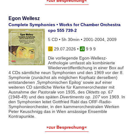
»zur Besprechung«
Egon Wellesz
Complete Symphonies • Works for Chamber Orchestra
cpo 555 739-2
5 CD • 5h 30min • 2001-2004, 2009
29.07.2026
•
9 9 9
Die vorliegende Egon-Wellesz-
Anthologie umfasst als kombinierte
Wiederveröffentlichung in einer Box auf
4 CDs sämtliche neun Symphonien und den 1969 vor der 8.
Symphonie (zunächst als möglichen Kopfsatz derselben)
entstandenen ‚Symphonischen Epilog‘ sowie auf einer
weiteren CD sämtliche Werke für Kammerorchester mit
Ausnahme der
Pastorale
von 1935, des
Oktetts op. 67
(1948-49) und des späten
Divertimento op. 107
von 1969. In
den Symphonien leitet Gottfried Rabl das ORF-Radio-
Symphonieorchester, in den kammerorchestralen Werken
Peter Keuschnigg das in Wien ansässige Ensemble
Kontrapunkte.
»zur Besprechung«