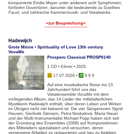
komponierte Emilie Mayer unter anderem acht Symphonien,
fünfzehn Ouvertüren, darunter die bedeutende zu Goethes
Faust
, und zahlreiche Kammermusik- und Vokalwerke.
»zur Besprechung«
Hadewijch
Grote Minne • Spirituality of Love 13th century
VocaMe
Prospero Classical PROSP0140
1 CD • 63min • 2025
17.07.2026
•
9 9 9
Auf eine musikalische Reise ins 13.
Jahrhundert führt uns das
Vokalensemble VocaMe mit dem
vorliegenden Album, das 14 Lieder der mittelalterlichen
Mystikerin Hadewijch enthält, über deren Leben und Wirken
im Übrigen nicht viel bekannt ist. Die vier Sängerinnen Sigrid
Hausen, Gerlinde Sämann, Petra Noskalová, Maria Hauer
und der Multi-Instrumentalist Michael Popp haben sich seit
der Gründung des Ensembles (2008) auf Komponistinnen
des Mittelalters spezialisiert und versuchen, deren
vergessene Arbeiten zu restaurieren und neu zu beleben.