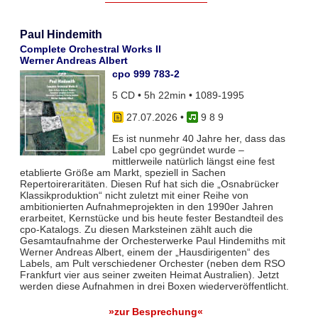
Paul Hindemith
Complete Orchestral Works II
Werner Andreas Albert
cpo 999 783-2
5 CD • 5h 22min • 1089-1995
27.07.2026
•
9 8 9
Es ist nunmehr 40 Jahre her, dass das
Label cpo gegründet wurde –
mittlerweile natürlich längst eine fest
etablierte Größe am Markt, speziell in Sachen
Repertoireraritäten. Diesen Ruf hat sich die „Osnabrücker
Klassikproduktion“ nicht zuletzt mit einer Reihe von
ambitionierten Aufnahmeprojekten in den 1990er Jahren
erarbeitet, Kernstücke und bis heute fester Bestandteil des
cpo-Katalogs. Zu diesen Marksteinen zählt auch die
Gesamtaufnahme der Orchesterwerke Paul Hindemiths mit
Werner Andreas Albert, einem der „Hausdirigenten“ des
Labels, am Pult verschiedener Orchester (neben dem RSO
Frankfurt vier aus seiner zweiten Heimat Australien). Jetzt
werden diese Aufnahmen in drei Boxen wiederveröffentlicht.
»zur Besprechung«