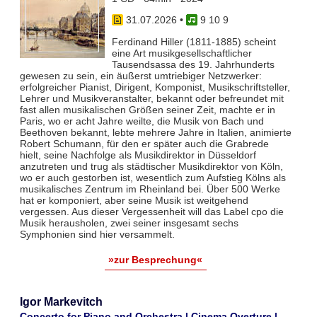
31.07.2026
•
9 10 9
Ferdinand Hiller (1811-1885) scheint
eine Art musikgesellschaftlicher
Tausendsassa des 19. Jahrhunderts
gewesen zu sein, ein äußerst umtriebiger Netzwerker:
erfolgreicher Pianist, Dirigent, Komponist, Musikschriftsteller,
Lehrer und Musikveranstalter, bekannt oder befreundet mit
fast allen musikalischen Größen seiner Zeit, machte er in
Paris, wo er acht Jahre weilte, die Musik von Bach und
Beethoven bekannt, lebte mehrere Jahre in Italien, animierte
Robert Schumann, für den er später auch die Grabrede
hielt, seine Nachfolge als Musikdirektor in Düsseldorf
anzutreten und trug als städtischer Musikdirektor von Köln,
wo er auch gestorben ist, wesentlich zum Aufstieg Kölns als
musikalisches Zentrum im Rheinland bei. Über 500 Werke
hat er komponiert, aber seine Musik ist weitgehend
vergessen. Aus dieser Vergessenheit will das Label cpo die
Musik herausholen, zwei seiner insgesamt sechs
Symphonien sind hier versammelt.
»zur Besprechung«
Igor Markevitch
Concerto for Piano and Orchestra | Cinema Overture |