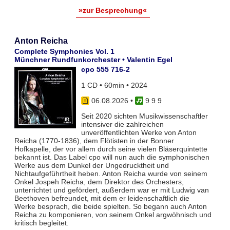
»zur Besprechung«
Anton Reicha
Complete Symphonies Vol. 1
Münchner Rundfunkorchester • Valentin Egel
cpo 555 716-2
1 CD • 60min • 2024
06.08.2026
•
9 9 9
Seit 2020 sichten Musikwissenschaftler
intensiver die zahlreichen
unveröffentlichten Werke von Anton
Reicha (1770-1836), dem Flötisten in der Bonner
Hofkapelle, der vor allem durch seine vielen Bläserquintette
bekannt ist. Das Label cpo will nun auch die symphonischen
Werke aus dem Dunkel der Ungedrucktheit und
Nichtaufgeführtheit heben. Anton Reicha wurde von seinem
Onkel Jospeh Reicha, dem Direktor des Orchesters,
unterrichtet und gefördert, außerdem war er mit Ludwig van
Beethoven befreundet, mit dem er leidenschaftlich die
Werke besprach, die beide spielten. So begann auch Anton
Reicha zu komponieren, von seinem Onkel argwöhnisch und
kritisch begleitet.