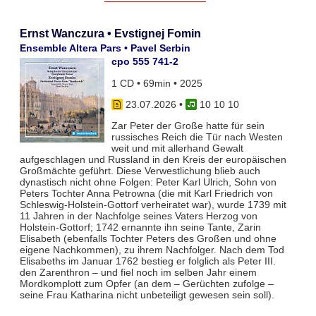
Ernst Wanczura • Evstignej Fomin
Ensemble Altera Pars • Pavel Serbin
cpo 555 741-2
1 CD • 69min • 2025
23.07.2026
•
10 10 10
Zar Peter der Große hatte für sein
russisches Reich die Tür nach Westen
weit und mit allerhand Gewalt
aufgeschlagen und Russland in den Kreis der europäischen
Großmächte geführt. Diese Verwestlichung blieb auch
dynastisch nicht ohne Folgen: Peter Karl Ulrich, Sohn von
Peters Tochter Anna Petrowna (die mit Karl Friedrich von
Schleswig-Holstein-Gottorf verheiratet war), wurde 1739 mit
11 Jahren in der Nachfolge seines Vaters Herzog von
Holstein-Gottorf; 1742 ernannte ihn seine Tante, Zarin
Elisabeth (ebenfalls Tochter Peters des Großen und ohne
eigene Nachkommen), zu ihrem Nachfolger. Nach dem Tod
Elisabeths im Januar 1762 bestieg er folglich als Peter III.
den Zarenthron – und fiel noch im selben Jahr einem
Mordkomplott zum Opfer (an dem – Gerüchten zufolge –
seine Frau Katharina nicht unbeteiligt gewesen sein soll).