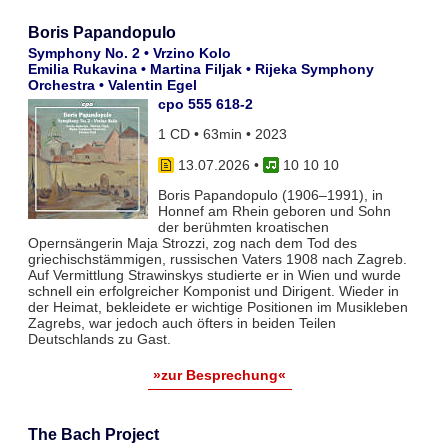
Boris Papandopulo
Symphony No. 2 • Vrzino Kolo
Emilia Rukavina • Martina Filjak • Rijeka Symphony
Orchestra • Valentin Egel
cpo 555 618-2
1 CD • 63min • 2023
13.07.2026
•
10 10 10
Boris Papandopulo (1906–1991), in
Honnef am Rhein geboren und Sohn
der berühmten kroatischen
Opernsängerin Maja Strozzi, zog nach dem Tod des
griechischstämmigen, russischen Vaters 1908 nach Zagreb.
Auf Vermittlung Strawinskys studierte er in Wien und wurde
schnell ein erfolgreicher Komponist und Dirigent. Wieder in
der Heimat, bekleidete er wichtige Positionen im Musikleben
Zagrebs, war jedoch auch öfters in beiden Teilen
Deutschlands zu Gast.
»zur Besprechung«
The Bach Project