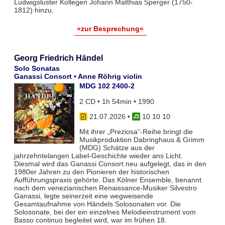
Ludwigsluster Kollegen Johann Matthias Sperger (1750-
1812) hinzu.
»zur Besprechung«
Georg Friedrich Händel
Solo Sonatas
Ganassi Consort • Anne Röhrig violin
MDG 102 2400-2
2 CD • 1h 54min • 1990
21.07.2026
•
10 10 10
Mit ihrer „Preziosa“-Reihe bringt die
Musikproduktion Dabringhaus & Grimm
(MDG) Schätze aus der
jahrzehntelangen Label-Geschichte wieder ans Licht.
Diesmal wird das Ganassi Consort neu aufgelegt, das in den
1980er Jahren zu den Pionieren der historischen
Aufführungspraxis gehörte. Das Kölner Ensemble, benannt
nach dem venezianischen Renaissance-Musiker Silvestro
Ganassi, legte seinerzeit eine wegweisende
Gesamtaufnahme von Händels Solosonaten vor. Die
Solosonate, bei der ein einzelnes Melodieinstrument vom
Basso continuo begleitet wird, war im frühen 18.