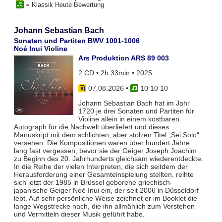
= Klassik Heute Bewertung
Johann Sebastian Bach
Sonaten und Partiten BWV 1001-1006
Noé Inui Violine
Ars Produktion ARS 89 003
2 CD • 2h 33min • 2025
07.08.2026
•
10 10 10
Johann Sebastian Bach hat im Jahr
1720 je drei Sonaten und Partiten für
Violine allein in einem kostbaren
Autograph für die Nachwelt überliefert und dieses
Manuskript mit dem schlichten, aber stolzen Titel „Sei Solo“
versehen. Die Kompositionen waren über hundert Jahre
lang fast vergessen, bevor sie der Geiger Joseph Joachim
zu Beginn des 20. Jahrhunderts gleichsam wiederentdeckte.
In die Reihe der vielen Interpreten, die sich seitdem der
Herausforderung einer Gesamteinspielung stellten, reihte
sich jetzt der 1985 in Brüssel geborene griechisch-
japanische Geiger Noé Inui ein, der seit 2006 in Düsseldorf
lebt. Auf sehr persönliche Weise zeichnet er im Booklet die
lange Wegstrecke nach, die ihn allmählich zum Verstehen
und Vermitteln dieser Musik geführt habe.