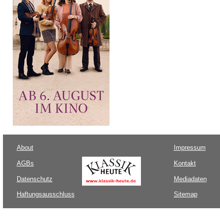
About
Impressum
AGBs
Kontakt
Datenschutz
Mediadaten
Haftungsausschluss
Sitemap