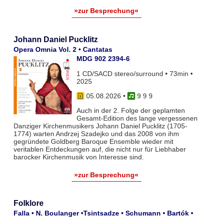
»zur Besprechung«
Johann Daniel Pucklitz
Opera Omnia Vol. 2 • Cantatas
MDG 902 2394-6
1 CD/SACD stereo/surround • 73min •
2025
05.08.2026
•
9 9 9
Auch in der 2. Folge der geplamten
Gesamt-Edition des lange vergessenen
Danziger Kirchenmusikers Johann Daniel Pucklitz (1705-
1774) warten Andrzej Szadejko und das 2008 von ihm
gegründete Goldberg Baroque Ensemble wieder mit
veritablen Entdeckungen auf, die nicht nur für Liebhaber
barocker Kirchenmusik von Interesse sind.
»zur Besprechung«
Folklore
Falla • N. Boulanger •Tsintsadze • Schumann • Bartók •