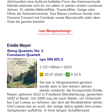
Jahrhundert eine äußerst beliebte Form der Kammermusik.
Händel widmete sich ihr vor allem in seinen ersten Londoner
Jahren. Er wählte Altblockflöte, Traversflöte, Geige oder
Oboe als Soloinstrumente. Das Basso continuo wurde vom
Ganassi Consort mit Cembalo sowie Barockcello oder aber
Viola da gamba besetzt.
»zur Besprechung«
Emilie Mayer
String Quartets Vol. 2
Constanze Quartett
cpo 555 601-2
1 CD • 68min • 2023
20.07.2026
•
9 10 9
Sie war in Vergessenheit geraten,
wurde aber in den letzten Jahren
wieder entdeckt: die Komponistin Emilie
Mayer, geboren 1812 in Friedland (Mecklenburg), gestorben
1883 in Berlin. Um 1840 zog sie nach Stettin, um Unterricht
bei Carl Loewe zu nehmen, der dort als Musikdirektor wirkte.
Und Loewe war es auch, der einige Jahre später ihre ersten
Symphonien aufführte. In ihrer langen Schaffenszeit