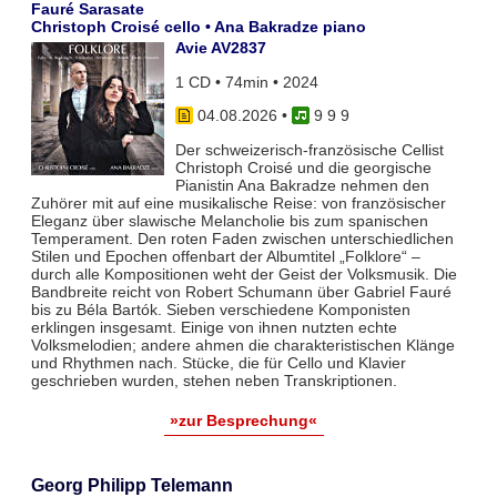
Fauré Sarasate
Christoph Croisé cello • Ana Bakradze piano
Avie AV2837
1 CD • 74min • 2024
04.08.2026
•
9 9 9
Der schweizerisch-französische Cellist
Christoph Croisé und die georgische
Pianistin Ana Bakradze nehmen den
Zuhörer mit auf eine musikalische Reise: von französischer
Eleganz über slawische Melancholie bis zum spanischen
Temperament. Den roten Faden zwischen unterschiedlichen
Stilen und Epochen offenbart der Albumtitel „Folklore“ –
durch alle Kompositionen weht der Geist der Volksmusik. Die
Bandbreite reicht von Robert Schumann über Gabriel Fauré
bis zu Béla Bartók. Sieben verschiedene Komponisten
erklingen insgesamt. Einige von ihnen nutzten echte
Volksmelodien; andere ahmen die charakteristischen Klänge
und Rhythmen nach. Stücke, die für Cello und Klavier
geschrieben wurden, stehen neben Transkriptionen.
»zur Besprechung«
Georg Philipp Telemann