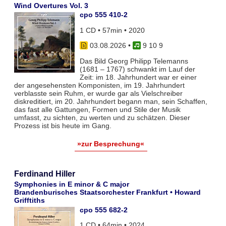
Wind Overtures Vol. 3
cpo 555 410-2
1 CD • 57min • 2020
03.08.2026
•
9 10 9
Das Bild Georg Philipp Telemanns
(1681 – 1767) schwankt im Lauf der
Zeit: im 18. Jahrhundert war er einer
der angesehensten Komponisten, im 19. Jahrhundert
verblasste sein Ruhm, er wurde gar als Vielschreiber
diskreditiert, im 20. Jahrhundert begann man, sein Schaffen,
das fast alle Gattungen, Formen und Stile der Musik
umfasst, zu sichten, zu werten und zu schätzen. Dieser
Prozess ist bis heute im Gang.
»zur Besprechung«
Ferdinand Hiller
Symphonies in E minor & C major
Brandenburisches Staatsorchester Frankfurt • Howard
Grifftiths
cpo 555 682-2
1 CD • 64min • 2024