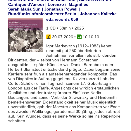
Cantique d'Amour | Lorenzo il Magnifico
Sarah Maria Sun | Jonathan Powell |
Rundfunksinfonieorchester Berlin | Johannes Kalitzke
eda records 056
1 CD • 58min • 2025
30.07.2026
•
10 10 10
Igor Markevitch (1912–1983) kennt
man mit gut 250 überlieferten
Aufnahmen vor allem als stilbildenden
Dirigenten, der – selbst von Hermann Scherchen
ausgebildet – später Künstler wie Daniel Barenboim oder
Herbert Blomstedt entscheidend prägte. Dabei begann seine
Karriere sehr früh als aufsehenerregender Komponist. Das
von Diaghilev in Auftrag gegebene Klavierkonzert hob der
Cortot-Schüler einen Tag nach seinem 17. Geburtstag in
London aus der Taufe. Angesichts der wirklich erstaunlichen
Qualitäten und der trotz spürbarer Einflüsse Nadia
Boulangers und seiner Vorbilder Strawinsky und Hindemith
bemerkenswerten Eigenständigkeit seiner Musik eigentlich
unverständlich, gab der Maestro das Komponieren vor Ende
des Zweiten Weltkriegs, gerade mal 30-jährig, jedoch abrupt
auf. Kein Wunder, dass es seine Werke so nie ins Repertoire
schafften.