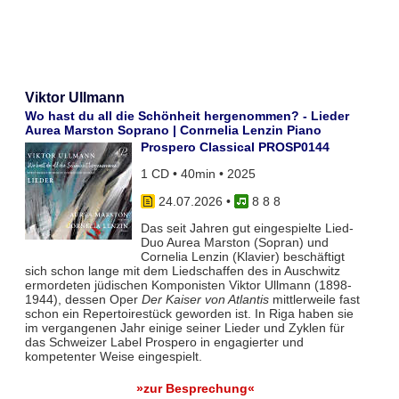
Viktor Ullmann
Wo hast du all die Schönheit hergenommen? - Lieder
Aurea Marston Soprano | Conrnelia Lenzin Piano
Prospero Classical PROSP0144
1 CD • 40min • 2025
24.07.2026
•
8 8 8
Das seit Jahren gut eingespielte Lied-
Duo Aurea Marston (Sopran) und
Cornelia Lenzin (Klavier) beschäftigt
sich schon lange mit dem Liedschaffen des in Auschwitz
ermordeten jüdischen Komponisten Viktor Ullmann (1898-
1944), dessen Oper
Der Kaiser von Atlantis
mittlerweile fast
schon ein Repertoirestück geworden ist. In Riga haben sie
im vergangenen Jahr einige seiner Lieder und Zyklen für
das Schweizer Label Prospero in engagierter und
kompetenter Weise eingespielt.
»zur Besprechung«