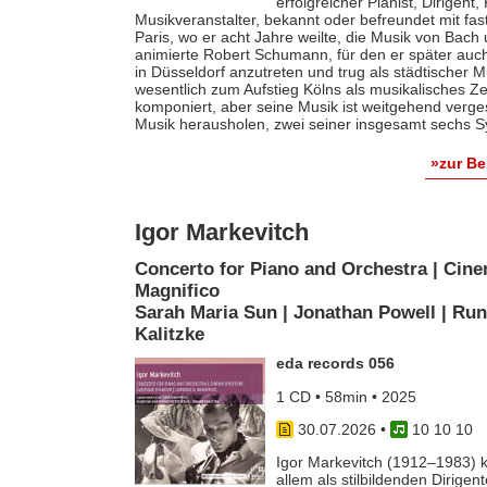
erfolgreicher Pianist, Dirigent
Musikveranstalter, bekannt oder befreundet mit fas
Paris, wo er acht Jahre weilte, die Musik von Bach
animierte Robert Schumann, für den er später auch 
in Düsseldorf anzutreten und trug als städtischer M
wesentlich zum Aufstieg Kölns als musikalisches Z
komponiert, aber seine Musik ist weitgehend verges
Musik herausholen, zwei seiner insgesamt sechs S
»zur B
Igor Markevitch
Concerto for Piano and Orchestra | Cine
Magnifico
Sarah Maria Sun | Jonathan Powell | Run
Kalitzke
eda records 056
1 CD • 58min • 2025
30.07.2026
•
10 10 10
Igor Markevitch (1912–1983) k
allem als stilbildenden Dirige