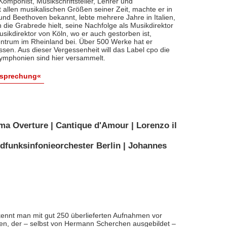
, Komponist, Musikschriftsteller, Lehrer und
t allen musikalischen Größen seiner Zeit, machte er in
 und Beethoven bekannt, lebte mehrere Jahre in Italien,
die Grabrede hielt, seine Nachfolge als Musikdirektor
usikdirektor von Köln, wo er auch gestorben ist,
entrum im Rheinland bei. Über 500 Werke hat er
sen. Aus dieser Vergessenheit will das Label cpo die
ymphonien sind hier versammelt.
esprechung«
ma Overture | Cantique d'Amour | Lorenzo il
dfunksinfonieorchester Berlin | Johannes
ennt man mit gut 250 überlieferten Aufnahmen vor
nten, der – selbst von Hermann Scherchen ausgebildet –