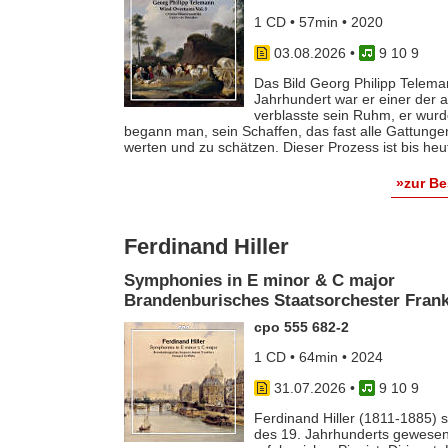
1 CD • 57min • 2020
03.08.2026
•
9 10 9
Das Bild Georg Philipp Telema
Jahrhundert war er einer der
verblasste sein Ruhm, er wurde
begann man, sein Schaffen, das fast alle Gattunge
werten und zu schätzen. Dieser Prozess ist bis he
»zur B
Ferdinand Hiller
Symphonies in E minor & C major
Brandenburisches Staatsorchester Frankf
cpo 555 682-2
1 CD • 64min • 2024
31.07.2026
•
9 10 9
Ferdinand Hiller (1811-1885) s
des 19. Jahrhunderts gewesen 