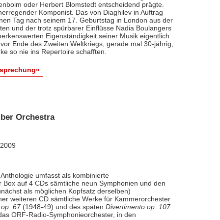
renboim oder Herbert Blomstedt entscheidend prägte.
nerregender Komponist. Das von Diaghilev in Auftrag
inen Tag nach seinem 17. Geburtstag in London aus der
äten und der trotz spürbarer Einflüsse Nadia Boulangers
erkenswerten Eigenständigkeit seiner Musik eigentlich
vor Ende des Zweiten Weltkriegs, gerade mal 30-jährig,
e so nie ins Repertoire schafften.
esprechung«
ber Orchestra
 2009
Anthologie umfasst als kombinierte
ner Box auf 4 CDs sämtliche neun Symphonien und den
nächst als möglichen Kopfsatz derselben)
iner weiteren CD sämtliche Werke für Kammerorchester
 op. 67
(1948-49) und des späten
Divertimento op. 107
l das ORF-Radio-Symphonieorchester, in den