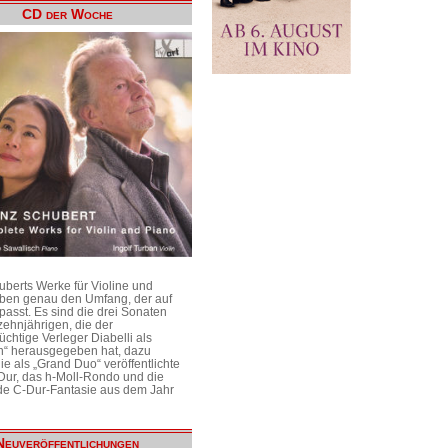
CD der Woche
uberts Werke für Violine und
aben genau den Umfang, der auf
passt. Es sind die drei Sonaten
ehnjährigen, die der
üchtige Verleger Diabelli als
n“ herausgegeben hat, dazu
e als „Grand Duo“ veröffentlichte
Dur, das h-Moll-Rondo und die
e C-Dur-Fantasie aus dem Jahr
Neuveröffentlichungen