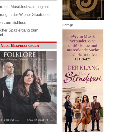
rrhein Musikfestivals beginnt
rung in der Wiener Staatsoper
en zum Schluss
Anzeige
scher Spaziergang zum
rt
Neue Besprechungen