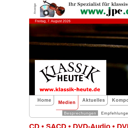
Anzeige
Freitag, 7. August 2026
Home
Aktuelles
Kompo
Medien
Besprechungen
Empfehlung
CD • SACD • DVD-Audio • DV