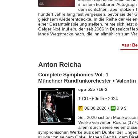
in einem kostbaren Autograph f
dem schlichten, aber stolzen T
hundert Jahre lang fast vergessen, bevor sie der
gleichsam wiederentdeckte. In die Reihe der vielen
einer Gesamteinspielung stellten, reihte sich jetzt
Geiger Noé Inui ein, der seit 2006 in Düsseldorf le
lange Wegstrecke nach, die ihn allmählich zum Ver
»zur B
Anton Reicha
Complete Symphonies Vol. 1
Münchner Rundfunkorchester • Valentin 
cpo 555 716-2
1 CD • 60min • 2024
06.08.2026
•
9 9 9
Seit 2020 sichten Musikwissens
Werke von Anton Reicha (1770-
allem durch seine vielen Bläse
symphonischen Werke aus dem Dunkel der Ungedruc
wurde von seinem Onkel Jospeh Reicha, dem Direkto