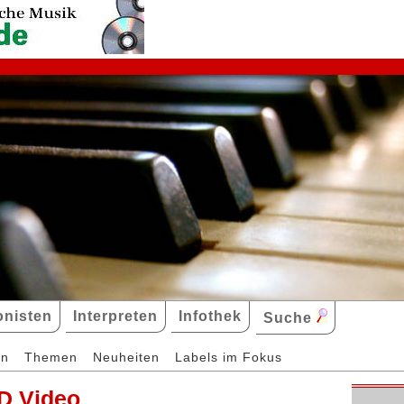
nisten
Interpreten
Infothek
Suche
en
Themen
Neuheiten
Labels im Fokus
D Video