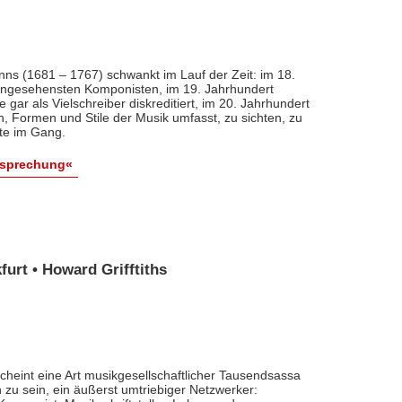
nns (1681 – 1767) schwankt im Lauf der Zeit: im 18.
 angesehensten Komponisten, im 19. Jahrhundert
 gar als Vielschreiber diskreditiert, im 20. Jahrhundert
n, Formen und Stile der Musik umfasst, zu sichten, zu
ute im Gang.
esprechung«
urt • Howard Grifftiths
cheint eine Art musikgesellschaftlicher Tausendsassa
zu sein, ein äußerst umtriebiger Netzwerker: