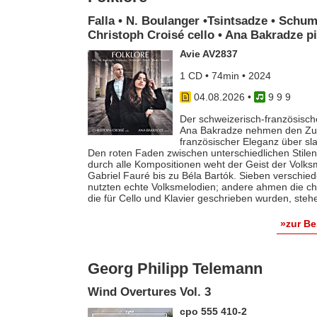
Falla • N. Boulanger •Tsintsadze • Schum
Christoph Croisé cello • Ana Bakradze p
Avie AV2837
1 CD • 74min • 2024
04.08.2026
•
9 9 9
Der schweizerisch-französische
Ana Bakradze nehmen den Zuhö
französischer Eleganz über s
Den roten Faden zwischen unterschiedlichen Stilen 
durch alle Kompositionen weht der Geist der Volk
Gabriel Fauré bis zu Béla Bartók. Sieben verschie
nutzten echte Volksmelodien; andere ahmen die ch
die für Cello und Klavier geschrieben wurden, steh
»zur B
Georg Philipp Telemann
Wind Overtures Vol. 3
cpo 555 410-2