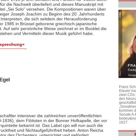
ür die Nachwelt überliefert und dieses Manuskript mit
itel „Sei Solo“ versehen. Die Kompositionen waren über
 Geiger Joseph Joachim zu Beginn des 20. Jahrhunderts
 Interpreten, die sich seitdem der Herausforderung
 der 1985 in Brüssel geborene griechisch-japanische
bt. Auf sehr persönliche Weise zeichnet er im Booklet die
stehen und Vermitteln dieser Musik geführt habe.
esprechung«
Egel
Franz Sch
Klavier h
zwei CDs 
des Neunz
geschäftst
„Sonatine
kommen di
Sonate A-
chaftler intensiver die zahlreichen unveröffentlichten
bedeutend
1836), dem Flötisten in der Bonner Hofkapelle, der vor
1827.
rquintette bekannt ist. Das Label cpo will nun auch die
ktheit und Nichtaufgeführtheit heben. Anton Reicha
r des Orchesters, unterrichtet und gefördert,