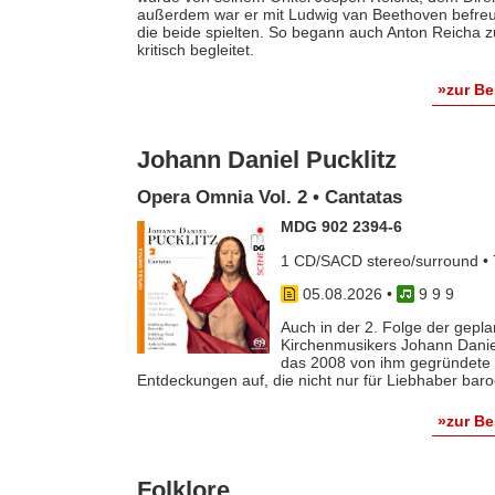
außerdem war er mit Ludwig van Beethoven befreun
die beide spielten. So begann auch Anton Reicha
kritisch begleitet.
»zur B
Johann Daniel Pucklitz
Opera Omnia Vol. 2 • Cantatas
MDG 902 2394-6
1 CD/SACD stereo/surround • 
05.08.2026
•
9 9 9
Auch in der 2. Folge der gep
Kirchenmusikers Johann Danie
das 2008 von ihm gegründete 
Entdeckungen auf, die nicht nur für Liebhaber baro
»zur B
Folklore