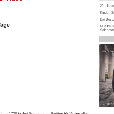
22. Niede
Kinderfüh
Die Best
Tage
Musikali
Saisonsta
ahr 1720 je drei Sonaten und Partiten für Violine allein