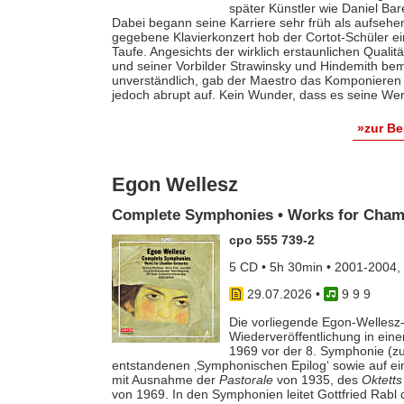
später Künstler wie Daniel Ba
Dabei begann seine Karriere sehr früh als aufsehe
gegebene Klavierkonzert hob der Cortot-Schüler e
Taufe. Angesichts der wirklich erstaunlichen Qualit
und seiner Vorbilder Strawinsky und Hindemith bem
unverständlich, gab der Maestro das Komponieren 
jedoch abrupt auf. Kein Wunder, dass es seine Werk
»zur B
Egon Wellesz
Complete Symphonies • Works for Cham
cpo 555 739-2
5 CD • 5h 30min • 2001-2004,
29.07.2026
•
9 9 9
Die vorliegende Egon-Wellesz-
Wiederveröffentlichung in ei
1969 vor der 8. Symphonie (zu
entstandenen ‚Symphonischen Epilog‘ sowie auf e
mit Ausnahme der
Pastorale
von 1935, des
Oktetts
von 1969. In den Symphonien leitet Gottfried Rab