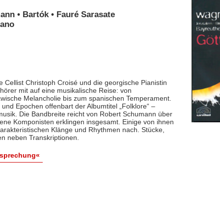
ann • Bartók • Fauré Sarasate
iano
 Cellist Christoph Croisé und die georgische Pianistin
rer mit auf eine musikalische Reise: von
lawische Melancholie bis zum spanischen Temperament.
und Epochen offenbart der Albumtitel „Folklore“ –
smusik. Die Bandbreite reicht von Robert Schumann über
dene Komponisten erklingen insgesamt. Einige von ihnen
arakteristischen Klänge und Rhythmen nach. Stücke,
en neben Transkriptionen.
esprechung«