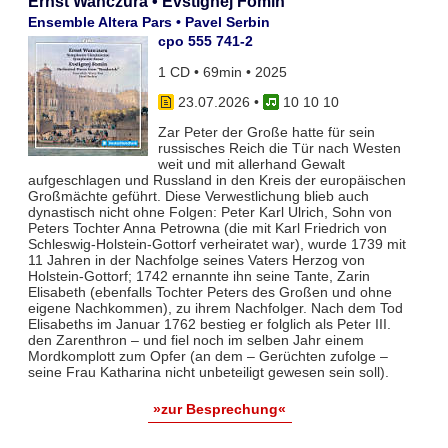
Ernst Wanczura • Evstignej Fomin
Ensemble Altera Pars • Pavel Serbin
cpo 555 741-2
1 CD • 69min • 2025
23.07.2026
•
10 10 10
Zar Peter der Große hatte für sein
russisches Reich die Tür nach Westen
weit und mit allerhand Gewalt
aufgeschlagen und Russland in den Kreis der europäischen
Großmächte geführt. Diese Verwestlichung blieb auch
dynastisch nicht ohne Folgen: Peter Karl Ulrich, Sohn von
Peters Tochter Anna Petrowna (die mit Karl Friedrich von
Schleswig-Holstein-Gottorf verheiratet war), wurde 1739 mit
11 Jahren in der Nachfolge seines Vaters Herzog von
Holstein-Gottorf; 1742 ernannte ihn seine Tante, Zarin
Elisabeth (ebenfalls Tochter Peters des Großen und ohne
eigene Nachkommen), zu ihrem Nachfolger. Nach dem Tod
Elisabeths im Januar 1762 bestieg er folglich als Peter III.
den Zarenthron – und fiel noch im selben Jahr einem
Mordkomplott zum Opfer (an dem – Gerüchten zufolge –
seine Frau Katharina nicht unbeteiligt gewesen sein soll).
»zur Besprechung«