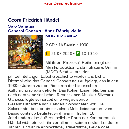
»zur Besprechung«
Georg Friedrich Händel
Solo Sonatas
Ganassi Consort • Anne Röhrig violin
MDG 102 2400-2
2 CD • 1h 54min • 1990
21.07.2026
•
10 10 10
Mit ihrer „Preziosa“-Reihe bringt die
Musikproduktion Dabringhaus & Grimm
(MDG) Schätze aus der
jahrzehntelangen Label-Geschichte wieder ans Licht.
Diesmal wird das Ganassi Consort neu aufgelegt, das in den
1980er Jahren zu den Pionieren der historischen
Aufführungspraxis gehörte. Das Kölner Ensemble, benannt
nach dem venezianischen Renaissance-Musiker Silvestro
Ganassi, legte seinerzeit eine wegweisende
Gesamtaufnahme von Händels Solosonaten vor. Die
Solosonate, bei der ein einzelnes Melodieinstrument vom
Basso continuo begleitet wird, war im frühen 18.
Jahrhundert eine äußerst beliebte Form der Kammermusik.
Händel widmete sich ihr vor allem in seinen ersten Londoner
Jahren. Er wählte Altblockflöte, Traversflöte, Geige oder