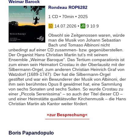
Weimar Barock
Rondeau ROP6282
1 CD • 70min • 2025
14.07.2026
•
9 10 9
Obwohl sie Zeitgenossen waren, würde
man die Musik von Johann Sebastian
Bach und Tomaso Albinoni nicht
unbedingt auf einer CD zusammen- bzw. gegenüberstellen.
Der Organist Hans Christian Martin tut’s mit seinem
Ensemble „Weimar Baroque“. Das Tertium comparationis ist
zum einen sein Heimatort Crostau in der Oberlausitz mit der
Silbermann-Orgel, zum anderen Christian Heinrich Graf von
Watzdorf (1689-1747): Der hat die Silbermann-Orgel
gestiftet und war ein Bewunderer der Musik von Albinoni, der
ihm sein berühmtes Opus 8 gewidmet hat, eine Sammlung
von sechs Sonaten und sechs Suiten. So wurde Crostau zu
einer „Piccola Serenissima“ – so auch der Titel dieser CD –
und einer Heimstätte qualitätsvoller Kirchenmusik – die Hans
Christian Martin als Kantor weiter fördert.
»zur Besprechung«
Boris Papandopulo