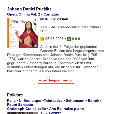
Johann Daniel Pucklitz
Opera Omnia Vol. 2 • Cantatas
MDG 902 2394-6
1 CD/SACD stereo/surround • 73min •
2025
05.08.2026
•
9 9 9
Auch in der 2. Folge der geplamten
Gesamt-Edition des lange vergessenen
Danziger Kirchenmusikers Johann Daniel Pucklitz (1705-
1774) warten Andrzej Szadejko und das 2008 von ihm
gegründete Goldberg Baroque Ensemble wieder mit
veritablen Entdeckungen auf, die nicht nur für Liebhaber
barocker Kirchenmusik von Interesse sind.
»zur Besprechung«
Folklore
Falla • N. Boulanger •Tsintsadze • Schumann • Bartók •
Fauré Sarasate
Christoph Croisé cello • Ana Bakradze piano
Avie AV2837