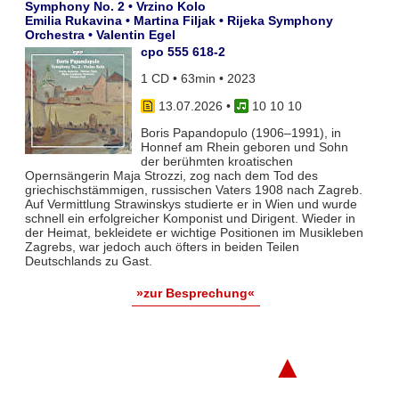
Symphony No. 2 • Vrzino Kolo
Emilia Rukavina • Martina Filjak • Rijeka Symphony
Orchestra • Valentin Egel
cpo 555 618-2
1 CD • 63min • 2023
13.07.2026
•
10 10 10
Boris Papandopulo (1906–1991), in
Honnef am Rhein geboren und Sohn
der berühmten kroatischen
Opernsängerin Maja Strozzi, zog nach dem Tod des
griechischstämmigen, russischen Vaters 1908 nach Zagreb.
Auf Vermittlung Strawinskys studierte er in Wien und wurde
schnell ein erfolgreicher Komponist und Dirigent. Wieder in
der Heimat, bekleidete er wichtige Positionen im Musikleben
Zagrebs, war jedoch auch öfters in beiden Teilen
Deutschlands zu Gast.
»zur Besprechung«
▲