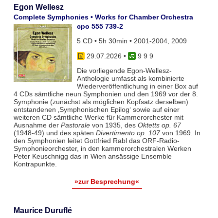
Egon Wellesz
Complete Symphonies • Works for Chamber Orchestra
cpo 555 739-2
5 CD • 5h 30min • 2001-2004, 2009
29.07.2026
•
9 9 9
Die vorliegende Egon-Wellesz-
Anthologie umfasst als kombinierte
Wiederveröffentlichung in einer Box auf
4 CDs sämtliche neun Symphonien und den 1969 vor der 8.
Symphonie (zunächst als möglichen Kopfsatz derselben)
entstandenen ‚Symphonischen Epilog‘ sowie auf einer
weiteren CD sämtliche Werke für Kammerorchester mit
Ausnahme der
Pastorale
von 1935, des
Oktetts op. 67
(1948-49) und des späten
Divertimento op. 107
von 1969. In
den Symphonien leitet Gottfried Rabl das ORF-Radio-
Symphonieorchester, in den kammerorchestralen Werken
Peter Keuschnigg das in Wien ansässige Ensemble
Kontrapunkte.
»zur Besprechung«
Maurice Duruflé