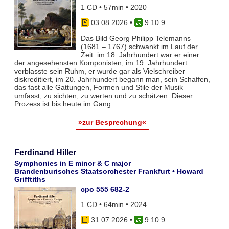
1 CD • 57min • 2020
03.08.2026
•
9 10 9
Das Bild Georg Philipp Telemanns
(1681 – 1767) schwankt im Lauf der
Zeit: im 18. Jahrhundert war er einer
der angesehensten Komponisten, im 19. Jahrhundert
verblasste sein Ruhm, er wurde gar als Vielschreiber
diskreditiert, im 20. Jahrhundert begann man, sein Schaffen,
das fast alle Gattungen, Formen und Stile der Musik
umfasst, zu sichten, zu werten und zu schätzen. Dieser
Prozess ist bis heute im Gang.
»zur Besprechung«
Ferdinand Hiller
Symphonies in E minor & C major
Brandenburisches Staatsorchester Frankfurt • Howard
Grifftiths
cpo 555 682-2
1 CD • 64min • 2024
31.07.2026
•
9 10 9