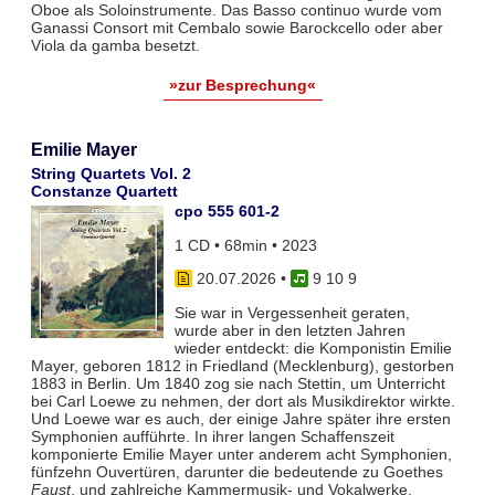
Oboe als Soloinstrumente. Das Basso continuo wurde vom
Ganassi Consort mit Cembalo sowie Barockcello oder aber
Viola da gamba besetzt.
»zur Besprechung«
Emilie Mayer
String Quartets Vol. 2
Constanze Quartett
cpo 555 601-2
1 CD • 68min • 2023
20.07.2026
•
9 10 9
Sie war in Vergessenheit geraten,
wurde aber in den letzten Jahren
wieder entdeckt: die Komponistin Emilie
Mayer, geboren 1812 in Friedland (Mecklenburg), gestorben
1883 in Berlin. Um 1840 zog sie nach Stettin, um Unterricht
bei Carl Loewe zu nehmen, der dort als Musikdirektor wirkte.
Und Loewe war es auch, der einige Jahre später ihre ersten
Symphonien aufführte. In ihrer langen Schaffenszeit
komponierte Emilie Mayer unter anderem acht Symphonien,
fünfzehn Ouvertüren, darunter die bedeutende zu Goethes
Faust
, und zahlreiche Kammermusik- und Vokalwerke.