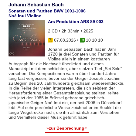
Johann Sebastian Bach
Sonaten und Partiten BWV 1001-1006
Noé Inui Violine
Ars Produktion ARS 89 003
2 CD • 2h 33min • 2025
07.08.2026
•
10 10 10
Johann Sebastian Bach hat im Jahr
1720 je drei Sonaten und Partiten für
Violine allein in einem kostbaren
Autograph für die Nachwelt überliefert und dieses
Manuskript mit dem schlichten, aber stolzen Titel „Sei Solo“
versehen. Die Kompositionen waren über hundert Jahre
lang fast vergessen, bevor sie der Geiger Joseph Joachim
zu Beginn des 20. Jahrhunderts gleichsam wiederentdeckte.
In die Reihe der vielen Interpreten, die sich seitdem der
Herausforderung einer Gesamteinspielung stellten, reihte
sich jetzt der 1985 in Brüssel geborene griechisch-
japanische Geiger Noé Inui ein, der seit 2006 in Düsseldorf
lebt. Auf sehr persönliche Weise zeichnet er im Booklet die
lange Wegstrecke nach, die ihn allmählich zum Verstehen
und Vermitteln dieser Musik geführt habe.
»zur Besprechung«