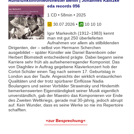
Rundfunksinfonieorchester Berlin | Johannes Kalitzke
eda records 056
1 CD • 58min • 2025
30.07.2026
•
10 10 10
Igor Markevitch (1912–1983) kennt
man mit gut 250 überlieferten
Aufnahmen vor allem als stilbildenden
Dirigenten, der – selbst von Hermann Scherchen
ausgebildet – später Künstler wie Daniel Barenboim oder
Herbert Blomstedt entscheidend prägte. Dabei begann seine
Karriere sehr früh als aufsehenerregender Komponist. Das
von Diaghilev in Auftrag gegebene Klavierkonzert hob der
Cortot-Schüler einen Tag nach seinem 17. Geburtstag in
London aus der Taufe. Angesichts der wirklich erstaunlichen
Qualitäten und der trotz spürbarer Einflüsse Nadia
Boulangers und seiner Vorbilder Strawinsky und Hindemith
bemerkenswerten Eigenständigkeit seiner Musik eigentlich
unverständlich, gab der Maestro das Komponieren vor Ende
des Zweiten Weltkriegs, gerade mal 30-jährig, jedoch abrupt
auf. Kein Wunder, dass es seine Werke so nie ins Repertoire
schafften.
»zur Besprechung«