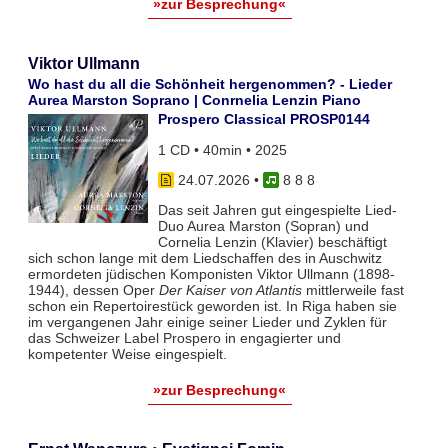
»zur Besprechung«
Viktor Ullmann
Wo hast du all die Schönheit hergenommen? - Lieder
Aurea Marston Soprano | Conrnelia Lenzin Piano
Prospero Classical PROSP0144
1 CD • 40min • 2025
24.07.2026
•
8 8 8
Das seit Jahren gut eingespielte Lied-
Duo Aurea Marston (Sopran) und
Cornelia Lenzin (Klavier) beschäftigt
sich schon lange mit dem Liedschaffen des in Auschwitz
ermordeten jüdischen Komponisten Viktor Ullmann (1898-
1944), dessen Oper
Der Kaiser von Atlantis
mittlerweile fast
schon ein Repertoirestück geworden ist. In Riga haben sie
im vergangenen Jahr einige seiner Lieder und Zyklen für
das Schweizer Label Prospero in engagierter und
kompetenter Weise eingespielt.
»zur Besprechung«