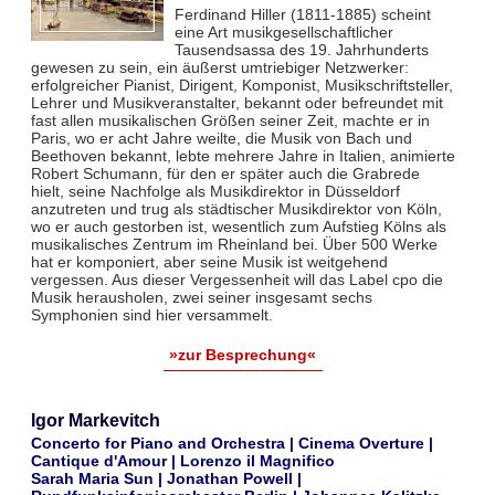
Ferdinand Hiller (1811-1885) scheint
eine Art musikgesellschaftlicher
Tausendsassa des 19. Jahrhunderts
gewesen zu sein, ein äußerst umtriebiger Netzwerker:
erfolgreicher Pianist, Dirigent, Komponist, Musikschriftsteller,
Lehrer und Musikveranstalter, bekannt oder befreundet mit
fast allen musikalischen Größen seiner Zeit, machte er in
Paris, wo er acht Jahre weilte, die Musik von Bach und
Beethoven bekannt, lebte mehrere Jahre in Italien, animierte
Robert Schumann, für den er später auch die Grabrede
hielt, seine Nachfolge als Musikdirektor in Düsseldorf
anzutreten und trug als städtischer Musikdirektor von Köln,
wo er auch gestorben ist, wesentlich zum Aufstieg Kölns als
musikalisches Zentrum im Rheinland bei. Über 500 Werke
hat er komponiert, aber seine Musik ist weitgehend
vergessen. Aus dieser Vergessenheit will das Label cpo die
Musik herausholen, zwei seiner insgesamt sechs
Symphonien sind hier versammelt.
»zur Besprechung«
Igor Markevitch
Concerto for Piano and Orchestra | Cinema Overture |
Cantique d'Amour | Lorenzo il Magnifico
Sarah Maria Sun | Jonathan Powell |