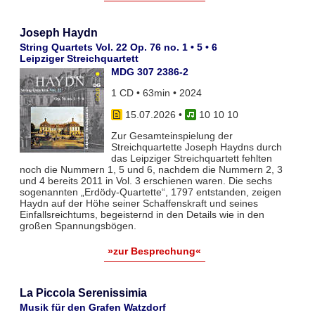
Joseph Haydn
String Quartets Vol. 22 Op. 76 no. 1 • 5 • 6
Leipziger Streichquartett
MDG 307 2386-2
1 CD • 63min • 2024
15.07.2026
•
10 10 10
Zur Gesamteinspielung der
Streichquartette Joseph Haydns durch
das Leipziger Streichquartett fehlten
noch die Nummern 1, 5 und 6, nachdem die Nummern 2, 3
und 4 bereits 2011 in Vol. 3 erschienen waren. Die sechs
sogenannten „Erdödy-Quartette“, 1797 entstanden, zeigen
Haydn auf der Höhe seiner Schaffenskraft und seines
Einfallsreichtums, begeisternd in den Details wie in den
großen Spannungsbögen.
»zur Besprechung«
La Piccola Serenissimia
Musik für den Grafen Watzdorf