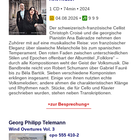
1 CD • 74min • 2024
04.08.2026
•
9 9 9
Der schweizerisch-französische Cellist
Christoph Croisé und die georgische
Pianistin Ana Bakradze nehmen den
Zuhörer mit auf eine musikalische Reise: von französischer
Eleganz über slawische Melancholie bis zum spanischen
Temperament. Den roten Faden zwischen unterschiedlichen
Stilen und Epochen offenbart der Albumtitel „Folklore“ –
durch alle Kompositionen weht der Geist der Volksmusik. Die
Bandbreite reicht von Robert Schumann über Gabriel Fauré
bis zu Béla Bartók. Sieben verschiedene Komponisten
erklingen insgesamt. Einige von ihnen nutzten echte
Volksmelodien; andere ahmen die charakteristischen Klänge
und Rhythmen nach. Stücke, die für Cello und Klavier
geschrieben wurden, stehen neben Transkriptionen.
»zur Besprechung«
Georg Philipp Telemann
Wind Overtures Vol. 3
cpo 555 410-2