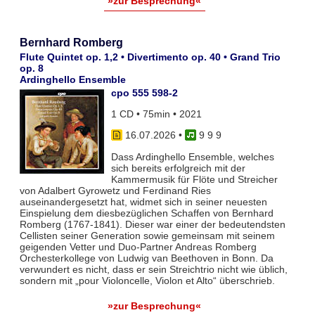
»zur Besprechung«
Bernhard Romberg
Flute Quintet op. 1,2 • Divertimento op. 40 • Grand Trio
op. 8
Ardinghello Ensemble
cpo 555 598-2
1 CD • 75min • 2021
16.07.2026
•
9 9 9
Dass Ardinghello Ensemble, welches
sich bereits erfolgreich mit der
Kammermusik für Flöte und Streicher
von Adalbert Gyrowetz und Ferdinand Ries
auseinandergesetzt hat, widmet sich in seiner neuesten
Einspielung dem diesbezüglichen Schaffen von Bernhard
Romberg (1767-1841). Dieser war einer der bedeutendsten
Cellisten seiner Generation sowie gemeinsam mit seinem
geigenden Vetter und Duo-Partner Andreas Romberg
Orchesterkollege von Ludwig van Beethoven in Bonn. Da
verwundert es nicht, dass er sein Streichtrio nicht wie üblich,
sondern mit „pour Violoncelle, Violon et Alto“ überschrieb.
»zur Besprechung«