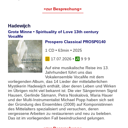
»zur Besprechung«
Hadewijch
Grote Minne • Spirituality of Love 13th century
VocaMe
Prospero Classical PROSP0140
1 CD • 63min • 2025
17.07.2026
•
9 9 9
Auf eine musikalische Reise ins 13.
Jahrhundert führt uns das
Vokalensemble VocaMe mit dem
vorliegenden Album, das 14 Lieder der mittelalterlichen
Mystikerin Hadewijch enthält, über deren Leben und Wirken
im Übrigen nicht viel bekannt ist. Die vier Sängerinnen Sigrid
Hausen, Gerlinde Sämann, Petra Noskalová, Maria Hauer
und der Multi-Instrumentalist Michael Popp haben sich seit
der Gründung des Ensembles (2008) auf Komponistinnen
des Mittelalters spezialisiert und versuchen, deren
vergessene Arbeiten zu restaurieren und neu zu beleben.
Das ist im vorliegenden Fall beeindruckend gelungen.