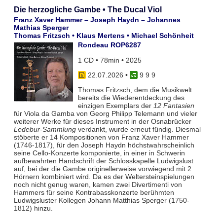
Die herzogliche Gambe • The Ducal Viol
Franz Xaver Hammer – Joseph Haydn – Johannes
Mathias Sperger
Thomas Fritzsch • Klaus Mertens • Michael Schönheit
Rondeau ROP6287
1 CD • 78min • 2025
22.07.2026
•
9 9 9
Thomas Fritzsch, dem die Musikwelt
bereits die Wiederentdeckung des
einzigen Exemplars der
12 Fantasien
für Viola da Gamba von Georg Philipp Telemann und vieler
weiterer Werke für dieses Instrument in der Osnabrücker
Ledebur-Sammlung
verdankt, wurde erneut fündig. Diesmal
stöberte er 14 Kompositionen von Franz Xaver Hammer
(1746-1817), für den Joseph Haydn höchstwahrscheinlich
seine Cello-Konzerte komponierte, in einer in Schwerin
aufbewahrten Handschrift der Schlosskapelle Ludwigslust
auf, bei der die Gambe originellerweise vorwiegend mit 2
Hörnern kombiniert wird. Da es der Weltersteinspielungen
noch nicht genug waren, kamen zwei Divertimenti von
Hammers für seine Kontrabasskonzerte berühmten
Ludwigsluster Kollegen Johann Matthias Sperger (1750-
1812) hinzu.