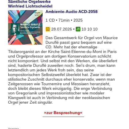
Sämtliche Orgelwerke
Winfried Lichtscheidel
Ambiente-Audio ACD-2058
1 CD • 71min • 2025
28.07.2026
•
10 10 10
Das Gesamtwerk für Orgel von Maurice
Duruflé passt ganz bequem auf eine
CD. Mehr hat der ehemalige
Titularorganist an der Kirche Saint-Etienne-du-Mont in Paris
und Orgelprofessor am dortigen Konservatorium schlicht
nicht komponiert. Und selbst mit den Werken, die überliefert
sind, haderte Duruflé zuweilen noch. Sei’s drum, man kann
letztendlich um jedes Werk froh sein, das seine
kompositorischen Selbstzweifel überlebt hat. Zwar ist der
stilistische Zuschnitt durchaus eher konservativ, wenn man
Zeitgenossen wie Tournemire und Messiaen heranzieht,
doch bleibt dieses Werk einzigartig. Die enge Verbindung
von Gregorianik und impressionistischer wie modaler
Klangwelt ist auch in Verbindung mit der neoklassischen
Orgel jener Zeit singulär.
»zur Besprechung«
Anzeige