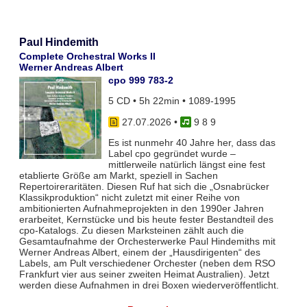
Paul Hindemith
Complete Orchestral Works II
Werner Andreas Albert
cpo 999 783-2
5 CD • 5h 22min • 1089-1995
27.07.2026
•
9 8 9
Es ist nunmehr 40 Jahre her, dass das
Label cpo gegründet wurde –
mittlerweile natürlich längst eine fest
etablierte Größe am Markt, speziell in Sachen
Repertoireraritäten. Diesen Ruf hat sich die „Osnabrücker
Klassikproduktion“ nicht zuletzt mit einer Reihe von
ambitionierten Aufnahmeprojekten in den 1990er Jahren
erarbeitet, Kernstücke und bis heute fester Bestandteil des
cpo-Katalogs. Zu diesen Marksteinen zählt auch die
Gesamtaufnahme der Orchesterwerke Paul Hindemiths mit
Werner Andreas Albert, einem der „Hausdirigenten“ des
Labels, am Pult verschiedener Orchester (neben dem RSO
Frankfurt vier aus seiner zweiten Heimat Australien). Jetzt
werden diese Aufnahmen in drei Boxen wiederveröffentlicht.