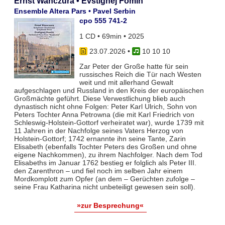
Ernst Wanczura • Evstignej Fomin
Ensemble Altera Pars • Pavel Serbin
cpo 555 741-2
1 CD • 69min • 2025
23.07.2026
•
10 10 10
Zar Peter der Große hatte für sein
russisches Reich die Tür nach Westen
weit und mit allerhand Gewalt
aufgeschlagen und Russland in den Kreis der europäischen
Großmächte geführt. Diese Verwestlichung blieb auch
dynastisch nicht ohne Folgen: Peter Karl Ulrich, Sohn von
Peters Tochter Anna Petrowna (die mit Karl Friedrich von
Schleswig-Holstein-Gottorf verheiratet war), wurde 1739 mit
11 Jahren in der Nachfolge seines Vaters Herzog von
Holstein-Gottorf; 1742 ernannte ihn seine Tante, Zarin
Elisabeth (ebenfalls Tochter Peters des Großen und ohne
eigene Nachkommen), zu ihrem Nachfolger. Nach dem Tod
Elisabeths im Januar 1762 bestieg er folglich als Peter III.
den Zarenthron – und fiel noch im selben Jahr einem
Mordkomplott zum Opfer (an dem – Gerüchten zufolge –
seine Frau Katharina nicht unbeteiligt gewesen sein soll).
»zur Besprechung«