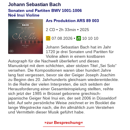
Johann Sebastian Bach
Sonaten und Partiten BWV 1001-1006
Noé Inui Violine
Ars Produktion ARS 89 003
2 CD • 2h 33min • 2025
07.08.2026
•
10 10 10
Johann Sebastian Bach hat im Jahr
1720 je drei Sonaten und Partiten für
Violine allein in einem kostbaren
Autograph für die Nachwelt überliefert und dieses
Manuskript mit dem schlichten, aber stolzen Titel „Sei Solo“
versehen. Die Kompositionen waren über hundert Jahre
lang fast vergessen, bevor sie der Geiger Joseph Joachim
zu Beginn des 20. Jahrhunderts gleichsam wiederentdeckte.
In die Reihe der vielen Interpreten, die sich seitdem der
Herausforderung einer Gesamteinspielung stellten, reihte
sich jetzt der 1985 in Brüssel geborene griechisch-
japanische Geiger Noé Inui ein, der seit 2006 in Düsseldorf
lebt. Auf sehr persönliche Weise zeichnet er im Booklet die
lange Wegstrecke nach, die ihn allmählich zum Verstehen
und Vermitteln dieser Musik geführt habe.
»zur Besprechung«