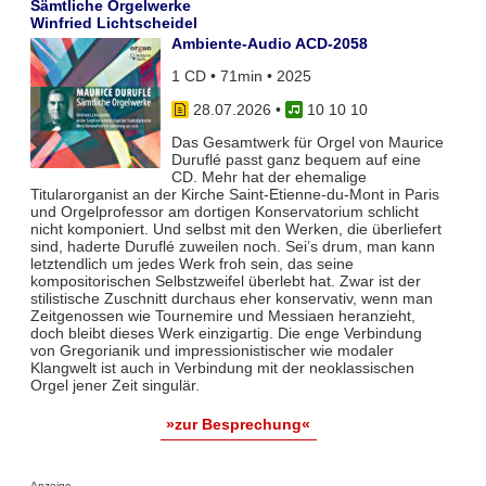
Sämtliche Orgelwerke
Winfried Lichtscheidel
Ambiente-Audio ACD-2058
1 CD • 71min • 2025
28.07.2026
•
10 10 10
Das Gesamtwerk für Orgel von Maurice
Duruflé passt ganz bequem auf eine
CD. Mehr hat der ehemalige
Titularorganist an der Kirche Saint-Etienne-du-Mont in Paris
und Orgelprofessor am dortigen Konservatorium schlicht
nicht komponiert. Und selbst mit den Werken, die überliefert
sind, haderte Duruflé zuweilen noch. Sei’s drum, man kann
letztendlich um jedes Werk froh sein, das seine
kompositorischen Selbstzweifel überlebt hat. Zwar ist der
stilistische Zuschnitt durchaus eher konservativ, wenn man
Zeitgenossen wie Tournemire und Messiaen heranzieht,
doch bleibt dieses Werk einzigartig. Die enge Verbindung
von Gregorianik und impressionistischer wie modaler
Klangwelt ist auch in Verbindung mit der neoklassischen
Orgel jener Zeit singulär.
»zur Besprechung«
Anzeige