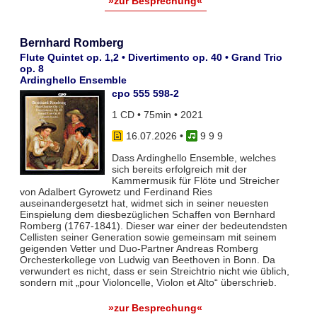
»zur Besprechung«
Bernhard Romberg
Flute Quintet op. 1,2 • Divertimento op. 40 • Grand Trio
op. 8
Ardinghello Ensemble
cpo 555 598-2
1 CD • 75min • 2021
16.07.2026
•
9 9 9
Dass Ardinghello Ensemble, welches
sich bereits erfolgreich mit der
Kammermusik für Flöte und Streicher
von Adalbert Gyrowetz und Ferdinand Ries
auseinandergesetzt hat, widmet sich in seiner neuesten
Einspielung dem diesbezüglichen Schaffen von Bernhard
Romberg (1767-1841). Dieser war einer der bedeutendsten
Cellisten seiner Generation sowie gemeinsam mit seinem
geigenden Vetter und Duo-Partner Andreas Romberg
Orchesterkollege von Ludwig van Beethoven in Bonn. Da
verwundert es nicht, dass er sein Streichtrio nicht wie üblich,
sondern mit „pour Violoncelle, Violon et Alto“ überschrieb.
»zur Besprechung«