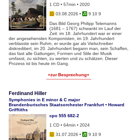
1 CD • 57min • 2020
03.08.2026
•
9 10 9
Das Bild Georg Philipp Telemanns
(1681 – 1767) schwankt im Lauf der
Zeit: im 18. Jahrhundert war er einer
der angesehensten Komponisten, im 19. Jahrhundert
verblasste sein Ruhm, er wurde gar als Vielschreiber
diskreditiert, im 20. Jahrhundert begann man, sein Schaffen,
das fast alle Gattungen, Formen und Stile der Musik
umfasst, zu sichten, zu werten und zu schätzen. Dieser
Prozess ist bis heute im Gang.
»zur Besprechung«
Ferdinand Hiller
Symphonies in E minor & C major
Brandenburisches Staatsorchester Frankfurt • Howard
Grifftiths
cpo 555 682-2
1 CD • 64min • 2024
31.07.2026
•
9 10 9