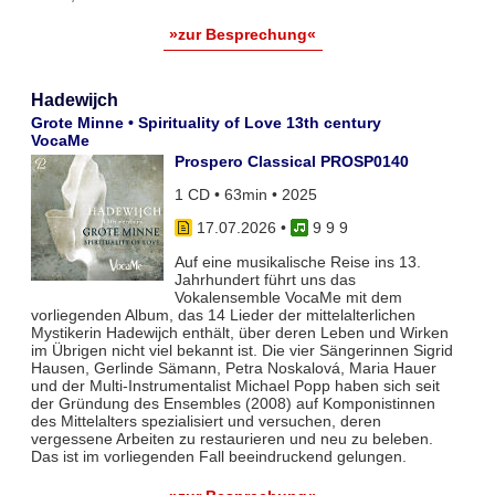
»zur Besprechung«
Hadewijch
Grote Minne • Spirituality of Love 13th century
VocaMe
Prospero Classical PROSP0140
1 CD • 63min • 2025
17.07.2026
•
9 9 9
Auf eine musikalische Reise ins 13.
Jahrhundert führt uns das
Vokalensemble VocaMe mit dem
vorliegenden Album, das 14 Lieder der mittelalterlichen
Mystikerin Hadewijch enthält, über deren Leben und Wirken
im Übrigen nicht viel bekannt ist. Die vier Sängerinnen Sigrid
Hausen, Gerlinde Sämann, Petra Noskalová, Maria Hauer
und der Multi-Instrumentalist Michael Popp haben sich seit
der Gründung des Ensembles (2008) auf Komponistinnen
des Mittelalters spezialisiert und versuchen, deren
vergessene Arbeiten zu restaurieren und neu zu beleben.
Das ist im vorliegenden Fall beeindruckend gelungen.