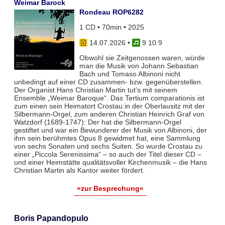
Weimar Barock
Rondeau ROP6282
1 CD • 70min • 2025
14.07.2026
•
9 10 9
Obwohl sie Zeitgenossen waren, würde
man die Musik von Johann Sebastian
Bach und Tomaso Albinoni nicht
unbedingt auf einer CD zusammen- bzw. gegenüberstellen.
Der Organist Hans Christian Martin tut’s mit seinem
Ensemble „Weimar Baroque“. Das Tertium comparationis ist
zum einen sein Heimatort Crostau in der Oberlausitz mit der
Silbermann-Orgel, zum anderen Christian Heinrich Graf von
Watzdorf (1689-1747): Der hat die Silbermann-Orgel
gestiftet und war ein Bewunderer der Musik von Albinoni, der
ihm sein berühmtes Opus 8 gewidmet hat, eine Sammlung
von sechs Sonaten und sechs Suiten. So wurde Crostau zu
einer „Piccola Serenissima“ – so auch der Titel dieser CD –
und einer Heimstätte qualitätsvoller Kirchenmusik – die Hans
Christian Martin als Kantor weiter fördert.
»zur Besprechung«
Boris Papandopulo