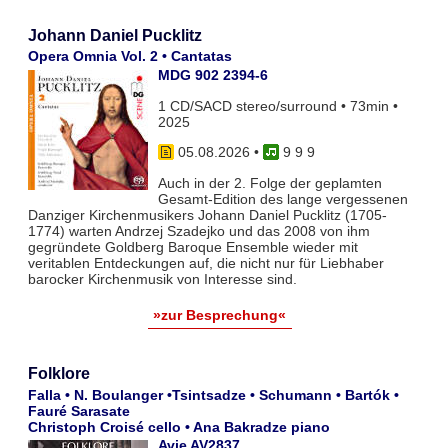
Johann Daniel Pucklitz
Opera Omnia Vol. 2 • Cantatas
MDG 902 2394-6
1 CD/SACD stereo/surround • 73min •
2025
05.08.2026
•
9 9 9
Auch in der 2. Folge der geplamten
Gesamt-Edition des lange vergessenen
Danziger Kirchenmusikers Johann Daniel Pucklitz (1705-
1774) warten Andrzej Szadejko und das 2008 von ihm
gegründete Goldberg Baroque Ensemble wieder mit
veritablen Entdeckungen auf, die nicht nur für Liebhaber
barocker Kirchenmusik von Interesse sind.
»zur Besprechung«
Folklore
Falla • N. Boulanger •Tsintsadze • Schumann • Bartók •
Fauré Sarasate
Christoph Croisé cello • Ana Bakradze piano
Avie AV2837