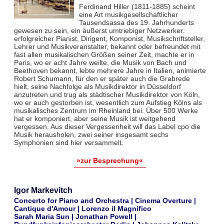
Ferdinand Hiller (1811-1885) scheint
eine Art musikgesellschaftlicher
Tausendsassa des 19. Jahrhunderts
gewesen zu sein, ein äußerst umtriebiger Netzwerker:
erfolgreicher Pianist, Dirigent, Komponist, Musikschriftsteller,
Lehrer und Musikveranstalter, bekannt oder befreundet mit
fast allen musikalischen Größen seiner Zeit, machte er in
Paris, wo er acht Jahre weilte, die Musik von Bach und
Beethoven bekannt, lebte mehrere Jahre in Italien, animierte
Robert Schumann, für den er später auch die Grabrede
hielt, seine Nachfolge als Musikdirektor in Düsseldorf
anzutreten und trug als städtischer Musikdirektor von Köln,
wo er auch gestorben ist, wesentlich zum Aufstieg Kölns als
musikalisches Zentrum im Rheinland bei. Über 500 Werke
hat er komponiert, aber seine Musik ist weitgehend
vergessen. Aus dieser Vergessenheit will das Label cpo die
Musik herausholen, zwei seiner insgesamt sechs
Symphonien sind hier versammelt.
»zur Besprechung«
Igor Markevitch
Concerto for Piano and Orchestra | Cinema Overture |
Cantique d'Amour | Lorenzo il Magnifico
Sarah Maria Sun | Jonathan Powell |