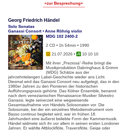
»zur Besprechung«
Georg Friedrich Händel
Solo Sonatas
Ganassi Consort • Anne Röhrig violin
MDG 102 2400-2
2 CD • 1h 54min • 1990
21.07.2026
•
10 10 10
Mit ihrer „Preziosa“-Reihe bringt die
Musikproduktion Dabringhaus & Grimm
(MDG) Schätze aus der
jahrzehntelangen Label-Geschichte wieder ans Licht.
Diesmal wird das Ganassi Consort neu aufgelegt, das in den
1980er Jahren zu den Pionieren der historischen
Aufführungspraxis gehörte. Das Kölner Ensemble, benannt
nach dem venezianischen Renaissance-Musiker Silvestro
Ganassi, legte seinerzeit eine wegweisende
Gesamtaufnahme von Händels Solosonaten vor. Die
Solosonate, bei der ein einzelnes Melodieinstrument vom
Basso continuo begleitet wird, war im frühen 18.
Jahrhundert eine äußerst beliebte Form der Kammermusik.
Händel widmete sich ihr vor allem in seinen ersten Londoner
Jahren. Er wählte Altblockflöte, Traversflöte, Geige oder