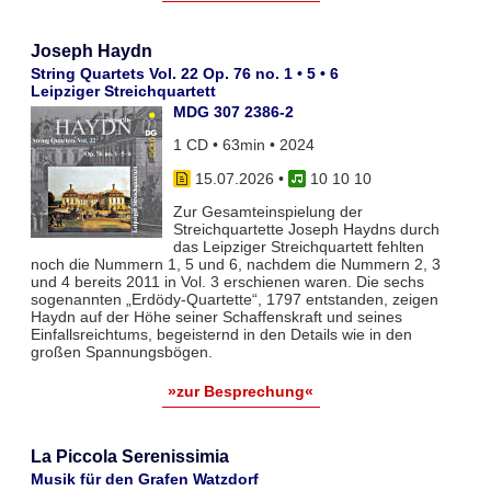
Joseph Haydn
String Quartets Vol. 22 Op. 76 no. 1 • 5 • 6
Leipziger Streichquartett
MDG 307 2386-2
1 CD • 63min • 2024
15.07.2026
•
10 10 10
Zur Gesamteinspielung der
Streichquartette Joseph Haydns durch
das Leipziger Streichquartett fehlten
noch die Nummern 1, 5 und 6, nachdem die Nummern 2, 3
und 4 bereits 2011 in Vol. 3 erschienen waren. Die sechs
sogenannten „Erdödy-Quartette“, 1797 entstanden, zeigen
Haydn auf der Höhe seiner Schaffenskraft und seines
Einfallsreichtums, begeisternd in den Details wie in den
großen Spannungsbögen.
»zur Besprechung«
La Piccola Serenissimia
Musik für den Grafen Watzdorf