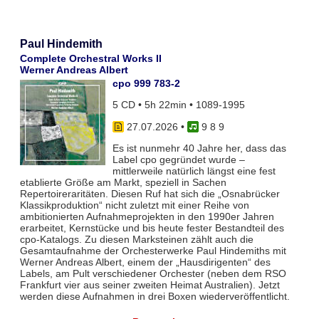
Paul Hindemith
Complete Orchestral Works II
Werner Andreas Albert
cpo 999 783-2
5 CD • 5h 22min • 1089-1995
27.07.2026
•
9 8 9
Es ist nunmehr 40 Jahre her, dass das
Label cpo gegründet wurde –
mittlerweile natürlich längst eine fest
etablierte Größe am Markt, speziell in Sachen
Repertoireraritäten. Diesen Ruf hat sich die „Osnabrücker
Klassikproduktion“ nicht zuletzt mit einer Reihe von
ambitionierten Aufnahmeprojekten in den 1990er Jahren
erarbeitet, Kernstücke und bis heute fester Bestandteil des
cpo-Katalogs. Zu diesen Marksteinen zählt auch die
Gesamtaufnahme der Orchesterwerke Paul Hindemiths mit
Werner Andreas Albert, einem der „Hausdirigenten“ des
Labels, am Pult verschiedener Orchester (neben dem RSO
Frankfurt vier aus seiner zweiten Heimat Australien). Jetzt
werden diese Aufnahmen in drei Boxen wiederveröffentlicht.