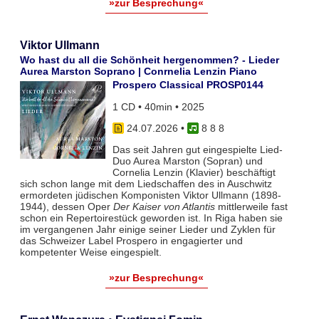
»zur Besprechung«
Viktor Ullmann
Wo hast du all die Schönheit hergenommen? - Lieder
Aurea Marston Soprano | Conrnelia Lenzin Piano
Prospero Classical PROSP0144
1 CD • 40min • 2025
24.07.2026
•
8 8 8
Das seit Jahren gut eingespielte Lied-
Duo Aurea Marston (Sopran) und
Cornelia Lenzin (Klavier) beschäftigt
sich schon lange mit dem Liedschaffen des in Auschwitz
ermordeten jüdischen Komponisten Viktor Ullmann (1898-
1944), dessen Oper
Der Kaiser von Atlantis
mittlerweile fast
schon ein Repertoirestück geworden ist. In Riga haben sie
im vergangenen Jahr einige seiner Lieder und Zyklen für
das Schweizer Label Prospero in engagierter und
kompetenter Weise eingespielt.
»zur Besprechung«