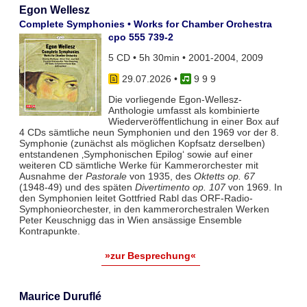
Egon Wellesz
Complete Symphonies • Works for Chamber Orchestra
cpo 555 739-2
5 CD • 5h 30min • 2001-2004, 2009
29.07.2026
•
9 9 9
Die vorliegende Egon-Wellesz-
Anthologie umfasst als kombinierte
Wiederveröffentlichung in einer Box auf
4 CDs sämtliche neun Symphonien und den 1969 vor der 8.
Symphonie (zunächst als möglichen Kopfsatz derselben)
entstandenen ‚Symphonischen Epilog‘ sowie auf einer
weiteren CD sämtliche Werke für Kammerorchester mit
Ausnahme der
Pastorale
von 1935, des
Oktetts op. 67
(1948-49) und des späten
Divertimento op. 107
von 1969. In
den Symphonien leitet Gottfried Rabl das ORF-Radio-
Symphonieorchester, in den kammerorchestralen Werken
Peter Keuschnigg das in Wien ansässige Ensemble
Kontrapunkte.
»zur Besprechung«
Maurice Duruflé