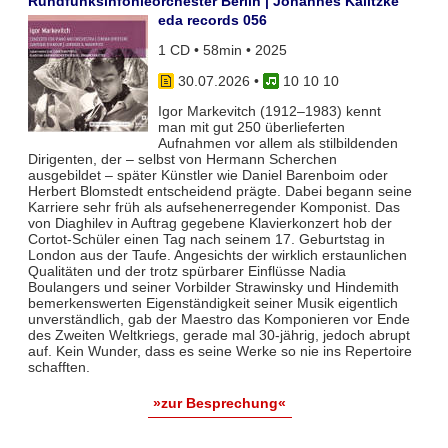
Rundfunksinfonieorchester Berlin | Johannes Kalitzke
eda records 056
1 CD • 58min • 2025
30.07.2026
•
10 10 10
Igor Markevitch (1912–1983) kennt
man mit gut 250 überlieferten
Aufnahmen vor allem als stilbildenden
Dirigenten, der – selbst von Hermann Scherchen
ausgebildet – später Künstler wie Daniel Barenboim oder
Herbert Blomstedt entscheidend prägte. Dabei begann seine
Karriere sehr früh als aufsehenerregender Komponist. Das
von Diaghilev in Auftrag gegebene Klavierkonzert hob der
Cortot-Schüler einen Tag nach seinem 17. Geburtstag in
London aus der Taufe. Angesichts der wirklich erstaunlichen
Qualitäten und der trotz spürbarer Einflüsse Nadia
Boulangers und seiner Vorbilder Strawinsky und Hindemith
bemerkenswerten Eigenständigkeit seiner Musik eigentlich
unverständlich, gab der Maestro das Komponieren vor Ende
des Zweiten Weltkriegs, gerade mal 30-jährig, jedoch abrupt
auf. Kein Wunder, dass es seine Werke so nie ins Repertoire
schafften.
»zur Besprechung«