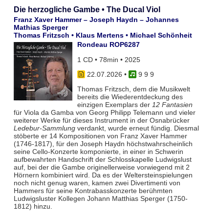
Die herzogliche Gambe • The Ducal Viol
Franz Xaver Hammer – Joseph Haydn – Johannes
Mathias Sperger
Thomas Fritzsch • Klaus Mertens • Michael Schönheit
Rondeau ROP6287
1 CD • 78min • 2025
22.07.2026
•
9 9 9
Thomas Fritzsch, dem die Musikwelt
bereits die Wiederentdeckung des
einzigen Exemplars der
12 Fantasien
für Viola da Gamba von Georg Philipp Telemann und vieler
weiterer Werke für dieses Instrument in der Osnabrücker
Ledebur-Sammlung
verdankt, wurde erneut fündig. Diesmal
stöberte er 14 Kompositionen von Franz Xaver Hammer
(1746-1817), für den Joseph Haydn höchstwahrscheinlich
seine Cello-Konzerte komponierte, in einer in Schwerin
aufbewahrten Handschrift der Schlosskapelle Ludwigslust
auf, bei der die Gambe originellerweise vorwiegend mit 2
Hörnern kombiniert wird. Da es der Weltersteinspielungen
noch nicht genug waren, kamen zwei Divertimenti von
Hammers für seine Kontrabasskonzerte berühmten
Ludwigsluster Kollegen Johann Matthias Sperger (1750-
1812) hinzu.