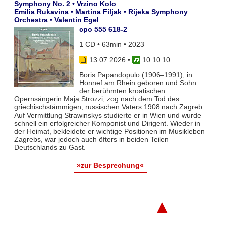
Symphony No. 2 • Vrzino Kolo
Emilia Rukavina • Martina Filjak • Rijeka Symphony
Orchestra • Valentin Egel
cpo 555 618-2
1 CD • 63min • 2023
13.07.2026
•
10 10 10
Boris Papandopulo (1906–1991), in
Honnef am Rhein geboren und Sohn
der berühmten kroatischen
Opernsängerin Maja Strozzi, zog nach dem Tod des
griechischstämmigen, russischen Vaters 1908 nach Zagreb.
Auf Vermittlung Strawinskys studierte er in Wien und wurde
schnell ein erfolgreicher Komponist und Dirigent. Wieder in
der Heimat, bekleidete er wichtige Positionen im Musikleben
Zagrebs, war jedoch auch öfters in beiden Teilen
Deutschlands zu Gast.
»zur Besprechung«
▲