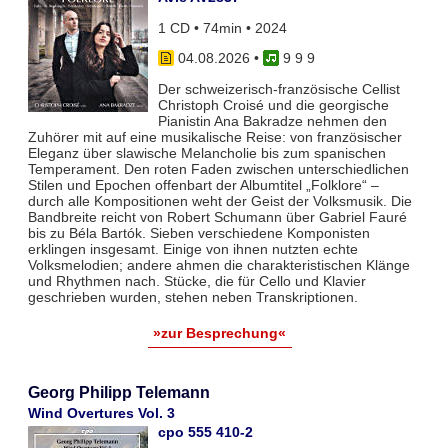
1 CD • 74min • 2024
04.08.2026
•
9 9 9
Der schweizerisch-französische Cellist
Christoph Croisé und die georgische
Pianistin Ana Bakradze nehmen den
Zuhörer mit auf eine musikalische Reise: von französischer
Eleganz über slawische Melancholie bis zum spanischen
Temperament. Den roten Faden zwischen unterschiedlichen
Stilen und Epochen offenbart der Albumtitel „Folklore“ –
durch alle Kompositionen weht der Geist der Volksmusik. Die
Bandbreite reicht von Robert Schumann über Gabriel Fauré
bis zu Béla Bartók. Sieben verschiedene Komponisten
erklingen insgesamt. Einige von ihnen nutzten echte
Volksmelodien; andere ahmen die charakteristischen Klänge
und Rhythmen nach. Stücke, die für Cello und Klavier
geschrieben wurden, stehen neben Transkriptionen.
»zur Besprechung«
Georg Philipp Telemann
Wind Overtures Vol. 3
cpo 555 410-2