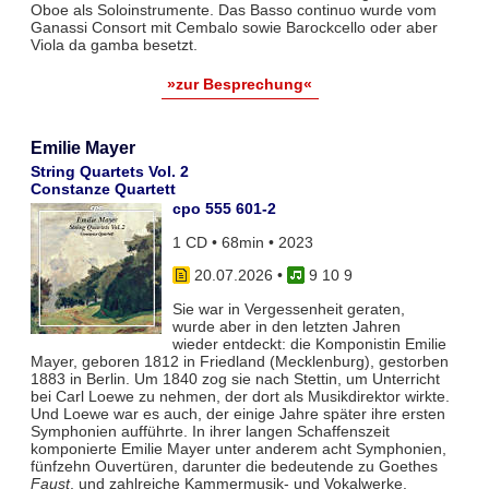
Oboe als Soloinstrumente. Das Basso continuo wurde vom
Ganassi Consort mit Cembalo sowie Barockcello oder aber
Viola da gamba besetzt.
»zur Besprechung«
Emilie Mayer
String Quartets Vol. 2
Constanze Quartett
cpo 555 601-2
1 CD • 68min • 2023
20.07.2026
•
9 10 9
Sie war in Vergessenheit geraten,
wurde aber in den letzten Jahren
wieder entdeckt: die Komponistin Emilie
Mayer, geboren 1812 in Friedland (Mecklenburg), gestorben
1883 in Berlin. Um 1840 zog sie nach Stettin, um Unterricht
bei Carl Loewe zu nehmen, der dort als Musikdirektor wirkte.
Und Loewe war es auch, der einige Jahre später ihre ersten
Symphonien aufführte. In ihrer langen Schaffenszeit
komponierte Emilie Mayer unter anderem acht Symphonien,
fünfzehn Ouvertüren, darunter die bedeutende zu Goethes
Faust
, und zahlreiche Kammermusik- und Vokalwerke.