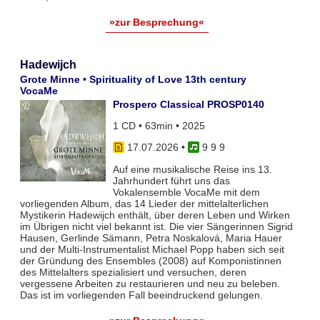
»zur Besprechung«
Hadewijch
Grote Minne • Spirituality of Love 13th century
VocaMe
Prospero Classical PROSP0140
1 CD • 63min • 2025
17.07.2026
•
9 9 9
Auf eine musikalische Reise ins 13.
Jahrhundert führt uns das
Vokalensemble VocaMe mit dem
vorliegenden Album, das 14 Lieder der mittelalterlichen
Mystikerin Hadewijch enthält, über deren Leben und Wirken
im Übrigen nicht viel bekannt ist. Die vier Sängerinnen Sigrid
Hausen, Gerlinde Sämann, Petra Noskalová, Maria Hauer
und der Multi-Instrumentalist Michael Popp haben sich seit
der Gründung des Ensembles (2008) auf Komponistinnen
des Mittelalters spezialisiert und versuchen, deren
vergessene Arbeiten zu restaurieren und neu zu beleben.
Das ist im vorliegenden Fall beeindruckend gelungen.