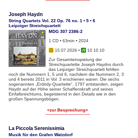
Joseph Haydn
String Quartets Vol. 22 Op. 76 no. 1 • 5 • 6
Leipziger Streichquartett
MDG 307 2386-2
1 CD • 63min • 2024
15.07.2026
•
10 10 10
Zur Gesamteinspielung der
Streichquartette Joseph Haydns durch
das Leipziger Streichquartett fehlten
noch die Nummern 1, 5 und 6, nachdem die Nummern 2, 3
und 4 bereits 2011 in Vol. 3 erschienen waren. Die sechs
sogenannten „Erdödy-Quartette“, 1797 entstanden, zeigen
Haydn auf der Höhe seiner Schaffenskraft und seines
Einfallsreichtums, begeisternd in den Details wie in den
großen Spannungsbögen.
»zur Besprechung«
La Piccola Serenissimia
Musik für den Grafen Watzdorf