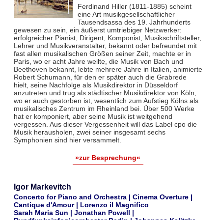
Ferdinand Hiller (1811-1885) scheint
eine Art musikgesellschaftlicher
Tausendsassa des 19. Jahrhunderts
gewesen zu sein, ein äußerst umtriebiger Netzwerker:
erfolgreicher Pianist, Dirigent, Komponist, Musikschriftsteller,
Lehrer und Musikveranstalter, bekannt oder befreundet mit
fast allen musikalischen Größen seiner Zeit, machte er in
Paris, wo er acht Jahre weilte, die Musik von Bach und
Beethoven bekannt, lebte mehrere Jahre in Italien, animierte
Robert Schumann, für den er später auch die Grabrede
hielt, seine Nachfolge als Musikdirektor in Düsseldorf
anzutreten und trug als städtischer Musikdirektor von Köln,
wo er auch gestorben ist, wesentlich zum Aufstieg Kölns als
musikalisches Zentrum im Rheinland bei. Über 500 Werke
hat er komponiert, aber seine Musik ist weitgehend
vergessen. Aus dieser Vergessenheit will das Label cpo die
Musik herausholen, zwei seiner insgesamt sechs
Symphonien sind hier versammelt.
»zur Besprechung«
Igor Markevitch
Concerto for Piano and Orchestra | Cinema Overture |
Cantique d'Amour | Lorenzo il Magnifico
Sarah Maria Sun | Jonathan Powell |