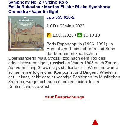
Symphony No. 2 • Vrzino Kolo
Emilia Rukavina • Martina Filjak • Rijeka Symphony
Orchestra • Valentin Egel
cpo 555 618-2
1 CD • 63min • 2023
13.07.2026
•
10 10 10
Boris Papandopulo (1906–1991), in
Honnef am Rhein geboren und Sohn
der berühmten kroatischen
Opernsängerin Maja Strozzi, zog nach dem Tod des
griechischstämmigen, russischen Vaters 1908 nach Zagreb.
Auf Vermittlung Strawinskys studierte er in Wien und wurde
schnell ein erfolgreicher Komponist und Dirigent. Wieder in
der Heimat, bekleidete er wichtige Positionen im Musikleben
Zagrebs, war jedoch auch öfters in beiden Teilen
Deutschlands zu Gast.
»zur Besprechung«
▲