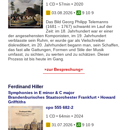
1 CD • 57min • 2020
03.08.2026
•
9 10 9
Das Bild Georg Philipp Telemanns
(1681 – 1767) schwankt im Lauf der
Zeit: im 18. Jahrhundert war er einer
der angesehensten Komponisten, im 19. Jahrhundert
verblasste sein Ruhm, er wurde gar als Vielschreiber
diskreditiert, im 20. Jahrhundert begann man, sein Schaffen,
das fast alle Gattungen, Formen und Stile der Musik
umfasst, zu sichten, zu werten und zu schätzen. Dieser
Prozess ist bis heute im Gang.
»zur Besprechung«
Ferdinand Hiller
Symphonies in E minor & C major
Brandenburisches Staatsorchester Frankfurt • Howard
Grifftiths
cpo 555 682-2
1 CD • 64min • 2024
31.07.2026
•
9 10 9