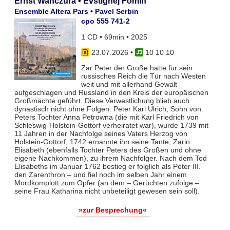
Ernst Wanczura • Evstignej Fomin
Ensemble Altera Pars • Pavel Serbin
cpo 555 741-2
1 CD • 69min • 2025
23.07.2026
•
10 10 10
Zar Peter der Große hatte für sein
russisches Reich die Tür nach Westen
weit und mit allerhand Gewalt
aufgeschlagen und Russland in den Kreis der europäischen
Großmächte geführt. Diese Verwestlichung blieb auch
dynastisch nicht ohne Folgen: Peter Karl Ulrich, Sohn von
Peters Tochter Anna Petrowna (die mit Karl Friedrich von
Schleswig-Holstein-Gottorf verheiratet war), wurde 1739 mit
11 Jahren in der Nachfolge seines Vaters Herzog von
Holstein-Gottorf; 1742 ernannte ihn seine Tante, Zarin
Elisabeth (ebenfalls Tochter Peters des Großen und ohne
eigene Nachkommen), zu ihrem Nachfolger. Nach dem Tod
Elisabeths im Januar 1762 bestieg er folglich als Peter III.
den Zarenthron – und fiel noch im selben Jahr einem
Mordkomplott zum Opfer (an dem – Gerüchten zufolge –
seine Frau Katharina nicht unbeteiligt gewesen sein soll).
»zur Besprechung«