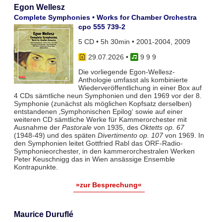
Egon Wellesz
Complete Symphonies • Works for Chamber Orchestra
cpo 555 739-2
5 CD • 5h 30min • 2001-2004, 2009
29.07.2026
•
9 9 9
Die vorliegende Egon-Wellesz-
Anthologie umfasst als kombinierte
Wiederveröffentlichung in einer Box auf
4 CDs sämtliche neun Symphonien und den 1969 vor der 8.
Symphonie (zunächst als möglichen Kopfsatz derselben)
entstandenen ‚Symphonischen Epilog‘ sowie auf einer
weiteren CD sämtliche Werke für Kammerorchester mit
Ausnahme der
Pastorale
von 1935, des
Oktetts op. 67
(1948-49) und des späten
Divertimento op. 107
von 1969. In
den Symphonien leitet Gottfried Rabl das ORF-Radio-
Symphonieorchester, in den kammerorchestralen Werken
Peter Keuschnigg das in Wien ansässige Ensemble
Kontrapunkte.
»zur Besprechung«
Maurice Duruflé