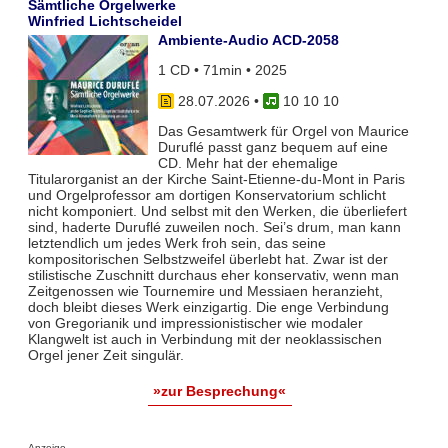
Sämtliche Orgelwerke
Winfried Lichtscheidel
Ambiente-Audio ACD-2058
1 CD • 71min • 2025
28.07.2026
•
10 10 10
Das Gesamtwerk für Orgel von Maurice
Duruflé passt ganz bequem auf eine
CD. Mehr hat der ehemalige
Titularorganist an der Kirche Saint-Etienne-du-Mont in Paris
und Orgelprofessor am dortigen Konservatorium schlicht
nicht komponiert. Und selbst mit den Werken, die überliefert
sind, haderte Duruflé zuweilen noch. Sei’s drum, man kann
letztendlich um jedes Werk froh sein, das seine
kompositorischen Selbstzweifel überlebt hat. Zwar ist der
stilistische Zuschnitt durchaus eher konservativ, wenn man
Zeitgenossen wie Tournemire und Messiaen heranzieht,
doch bleibt dieses Werk einzigartig. Die enge Verbindung
von Gregorianik und impressionistischer wie modaler
Klangwelt ist auch in Verbindung mit der neoklassischen
Orgel jener Zeit singulär.
»zur Besprechung«
Anzeige