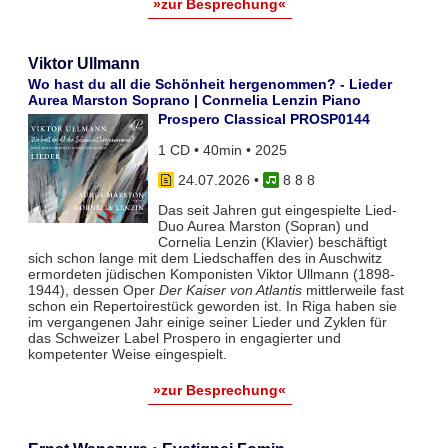
»zur Besprechung«
Viktor Ullmann
Wo hast du all die Schönheit hergenommen? - Lieder
Aurea Marston Soprano | Conrnelia Lenzin Piano
Prospero Classical PROSP0144
1 CD • 40min • 2025
24.07.2026
•
8 8 8
Das seit Jahren gut eingespielte Lied-
Duo Aurea Marston (Sopran) und
Cornelia Lenzin (Klavier) beschäftigt
sich schon lange mit dem Liedschaffen des in Auschwitz
ermordeten jüdischen Komponisten Viktor Ullmann (1898-
1944), dessen Oper
Der Kaiser von Atlantis
mittlerweile fast
schon ein Repertoirestück geworden ist. In Riga haben sie
im vergangenen Jahr einige seiner Lieder und Zyklen für
das Schweizer Label Prospero in engagierter und
kompetenter Weise eingespielt.
»zur Besprechung«