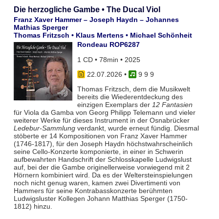
Die herzogliche Gambe • The Ducal Viol
Franz Xaver Hammer – Joseph Haydn – Johannes
Mathias Sperger
Thomas Fritzsch • Klaus Mertens • Michael Schönheit
Rondeau ROP6287
1 CD • 78min • 2025
22.07.2026
•
9 9 9
Thomas Fritzsch, dem die Musikwelt
bereits die Wiederentdeckung des
einzigen Exemplars der
12 Fantasien
für Viola da Gamba von Georg Philipp Telemann und vieler
weiterer Werke für dieses Instrument in der Osnabrücker
Ledebur-Sammlung
verdankt, wurde erneut fündig. Diesmal
stöberte er 14 Kompositionen von Franz Xaver Hammer
(1746-1817), für den Joseph Haydn höchstwahrscheinlich
seine Cello-Konzerte komponierte, in einer in Schwerin
aufbewahrten Handschrift der Schlosskapelle Ludwigslust
auf, bei der die Gambe originellerweise vorwiegend mit 2
Hörnern kombiniert wird. Da es der Weltersteinspielungen
noch nicht genug waren, kamen zwei Divertimenti von
Hammers für seine Kontrabasskonzerte berühmten
Ludwigsluster Kollegen Johann Matthias Sperger (1750-
1812) hinzu.