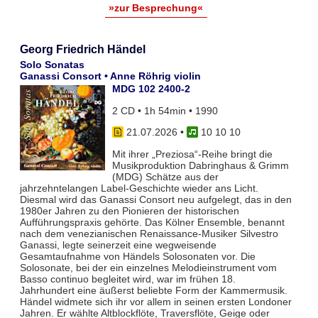
»zur Besprechung«
Georg Friedrich Händel
Solo Sonatas
Ganassi Consort • Anne Röhrig violin
MDG 102 2400-2
2 CD • 1h 54min • 1990
21.07.2026
•
10 10 10
Mit ihrer „Preziosa“-Reihe bringt die
Musikproduktion Dabringhaus & Grimm
(MDG) Schätze aus der
jahrzehntelangen Label-Geschichte wieder ans Licht.
Diesmal wird das Ganassi Consort neu aufgelegt, das in den
1980er Jahren zu den Pionieren der historischen
Aufführungspraxis gehörte. Das Kölner Ensemble, benannt
nach dem venezianischen Renaissance-Musiker Silvestro
Ganassi, legte seinerzeit eine wegweisende
Gesamtaufnahme von Händels Solosonaten vor. Die
Solosonate, bei der ein einzelnes Melodieinstrument vom
Basso continuo begleitet wird, war im frühen 18.
Jahrhundert eine äußerst beliebte Form der Kammermusik.
Händel widmete sich ihr vor allem in seinen ersten Londoner
Jahren. Er wählte Altblockflöte, Traversflöte, Geige oder