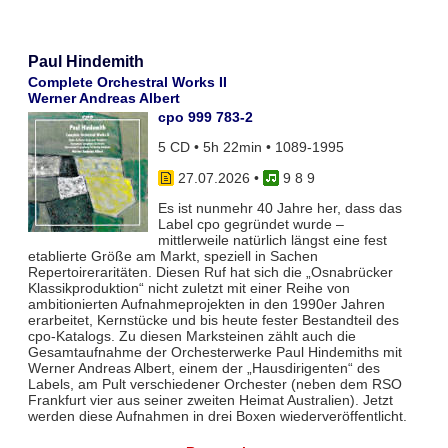
Paul Hindemith
Complete Orchestral Works II
Werner Andreas Albert
cpo 999 783-2
5 CD • 5h 22min • 1089-1995
27.07.2026
•
9 8 9
Es ist nunmehr 40 Jahre her, dass das
Label cpo gegründet wurde –
mittlerweile natürlich längst eine fest
etablierte Größe am Markt, speziell in Sachen
Repertoireraritäten. Diesen Ruf hat sich die „Osnabrücker
Klassikproduktion“ nicht zuletzt mit einer Reihe von
ambitionierten Aufnahmeprojekten in den 1990er Jahren
erarbeitet, Kernstücke und bis heute fester Bestandteil des
cpo-Katalogs. Zu diesen Marksteinen zählt auch die
Gesamtaufnahme der Orchesterwerke Paul Hindemiths mit
Werner Andreas Albert, einem der „Hausdirigenten“ des
Labels, am Pult verschiedener Orchester (neben dem RSO
Frankfurt vier aus seiner zweiten Heimat Australien). Jetzt
werden diese Aufnahmen in drei Boxen wiederveröffentlicht.