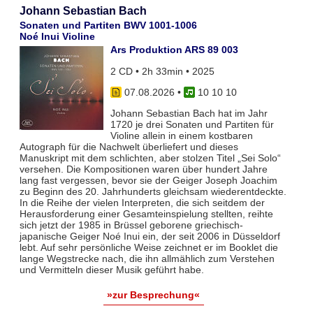
Johann Sebastian Bach
Sonaten und Partiten BWV 1001-1006
Noé Inui Violine
Ars Produktion ARS 89 003
2 CD • 2h 33min • 2025
07.08.2026
•
10 10 10
Johann Sebastian Bach hat im Jahr
1720 je drei Sonaten und Partiten für
Violine allein in einem kostbaren
Autograph für die Nachwelt überliefert und dieses
Manuskript mit dem schlichten, aber stolzen Titel „Sei Solo“
versehen. Die Kompositionen waren über hundert Jahre
lang fast vergessen, bevor sie der Geiger Joseph Joachim
zu Beginn des 20. Jahrhunderts gleichsam wiederentdeckte.
In die Reihe der vielen Interpreten, die sich seitdem der
Herausforderung einer Gesamteinspielung stellten, reihte
sich jetzt der 1985 in Brüssel geborene griechisch-
japanische Geiger Noé Inui ein, der seit 2006 in Düsseldorf
lebt. Auf sehr persönliche Weise zeichnet er im Booklet die
lange Wegstrecke nach, die ihn allmählich zum Verstehen
und Vermitteln dieser Musik geführt habe.
»zur Besprechung«