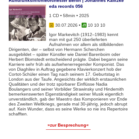
Rundfunksinfonieorchester Berlin | Johannes Kalitzke
eda records 056
1 CD • 58min • 2025
30.07.2026
•
10 10 10
Igor Markevitch (1912–1983) kennt
man mit gut 250 überlieferten
Aufnahmen vor allem als stilbildenden
Dirigenten, der – selbst von Hermann Scherchen
ausgebildet – später Künstler wie Daniel Barenboim oder
Herbert Blomstedt entscheidend prägte. Dabei begann seine
Karriere sehr früh als aufsehenerregender Komponist. Das
von Diaghilev in Auftrag gegebene Klavierkonzert hob der
Cortot-Schüler einen Tag nach seinem 17. Geburtstag in
London aus der Taufe. Angesichts der wirklich erstaunlichen
Qualitäten und der trotz spürbarer Einflüsse Nadia
Boulangers und seiner Vorbilder Strawinsky und Hindemith
bemerkenswerten Eigenständigkeit seiner Musik eigentlich
unverständlich, gab der Maestro das Komponieren vor Ende
des Zweiten Weltkriegs, gerade mal 30-jährig, jedoch abrupt
auf. Kein Wunder, dass es seine Werke so nie ins Repertoire
schafften.
»zur Besprechung«