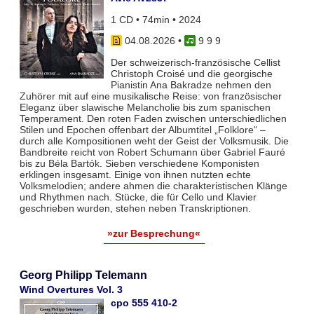
1 CD • 74min • 2024
04.08.2026
•
9 9 9
Der schweizerisch-französische Cellist
Christoph Croisé und die georgische
Pianistin Ana Bakradze nehmen den
Zuhörer mit auf eine musikalische Reise: von französischer
Eleganz über slawische Melancholie bis zum spanischen
Temperament. Den roten Faden zwischen unterschiedlichen
Stilen und Epochen offenbart der Albumtitel „Folklore“ –
durch alle Kompositionen weht der Geist der Volksmusik. Die
Bandbreite reicht von Robert Schumann über Gabriel Fauré
bis zu Béla Bartók. Sieben verschiedene Komponisten
erklingen insgesamt. Einige von ihnen nutzten echte
Volksmelodien; andere ahmen die charakteristischen Klänge
und Rhythmen nach. Stücke, die für Cello und Klavier
geschrieben wurden, stehen neben Transkriptionen.
»zur Besprechung«
Georg Philipp Telemann
Wind Overtures Vol. 3
cpo 555 410-2