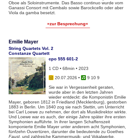
Oboe als Soloinstrumente. Das Basso continuo wurde vom
Ganassi Consort mit Cembalo sowie Barockcello oder aber
Viola da gamba besetzt.
»zur Besprechung«
Emilie Mayer
String Quartets Vol. 2
Constanze Quartett
cpo 555 601-2
1 CD • 68min • 2023
20.07.2026
•
9 10 9
Sie war in Vergessenheit geraten,
wurde aber in den letzten Jahren
wieder entdeckt: die Komponistin Emilie
Mayer, geboren 1812 in Friedland (Mecklenburg), gestorben
1883 in Berlin. Um 1840 zog sie nach Stettin, um Unterricht
bei Carl Loewe zu nehmen, der dort als Musikdirektor wirkte.
Und Loewe war es auch, der einige Jahre später ihre ersten
Symphonien aufführte. In ihrer langen Schaffenszeit
komponierte Emilie Mayer unter anderem acht Symphonien,
fünfzehn Ouvertüren, darunter die bedeutende zu Goethes
Faust
, und zahlreiche Kammermusik- und Vokalwerke.