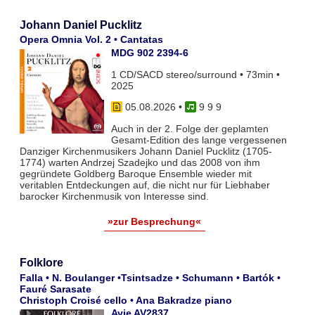
Johann Daniel Pucklitz
Opera Omnia Vol. 2 • Cantatas
MDG 902 2394-6
1 CD/SACD stereo/surround • 73min •
2025
05.08.2026
•
9 9 9
Auch in der 2. Folge der geplamten
Gesamt-Edition des lange vergessenen
Danziger Kirchenmusikers Johann Daniel Pucklitz (1705-
1774) warten Andrzej Szadejko und das 2008 von ihm
gegründete Goldberg Baroque Ensemble wieder mit
veritablen Entdeckungen auf, die nicht nur für Liebhaber
barocker Kirchenmusik von Interesse sind.
»zur Besprechung«
Folklore
Falla • N. Boulanger •Tsintsadze • Schumann • Bartók •
Fauré Sarasate
Christoph Croisé cello • Ana Bakradze piano
Avie AV2837