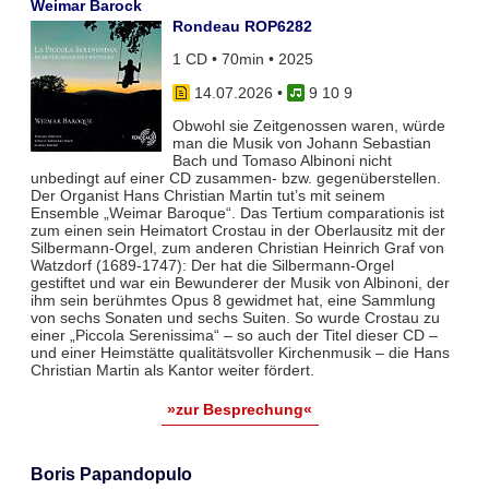
Weimar Barock
Rondeau ROP6282
1 CD • 70min • 2025
14.07.2026
•
9 10 9
Obwohl sie Zeitgenossen waren, würde
man die Musik von Johann Sebastian
Bach und Tomaso Albinoni nicht
unbedingt auf einer CD zusammen- bzw. gegenüberstellen.
Der Organist Hans Christian Martin tut’s mit seinem
Ensemble „Weimar Baroque“. Das Tertium comparationis ist
zum einen sein Heimatort Crostau in der Oberlausitz mit der
Silbermann-Orgel, zum anderen Christian Heinrich Graf von
Watzdorf (1689-1747): Der hat die Silbermann-Orgel
gestiftet und war ein Bewunderer der Musik von Albinoni, der
ihm sein berühmtes Opus 8 gewidmet hat, eine Sammlung
von sechs Sonaten und sechs Suiten. So wurde Crostau zu
einer „Piccola Serenissima“ – so auch der Titel dieser CD –
und einer Heimstätte qualitätsvoller Kirchenmusik – die Hans
Christian Martin als Kantor weiter fördert.
»zur Besprechung«
Boris Papandopulo