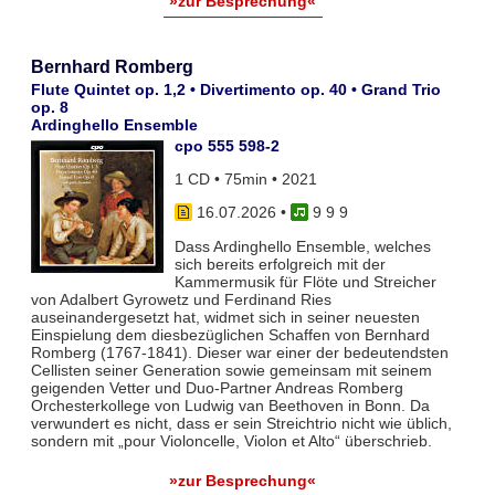
»zur Besprechung«
Bernhard Romberg
Flute Quintet op. 1,2 • Divertimento op. 40 • Grand Trio
op. 8
Ardinghello Ensemble
cpo 555 598-2
1 CD • 75min • 2021
16.07.2026
•
9 9 9
Dass Ardinghello Ensemble, welches
sich bereits erfolgreich mit der
Kammermusik für Flöte und Streicher
von Adalbert Gyrowetz und Ferdinand Ries
auseinandergesetzt hat, widmet sich in seiner neuesten
Einspielung dem diesbezüglichen Schaffen von Bernhard
Romberg (1767-1841). Dieser war einer der bedeutendsten
Cellisten seiner Generation sowie gemeinsam mit seinem
geigenden Vetter und Duo-Partner Andreas Romberg
Orchesterkollege von Ludwig van Beethoven in Bonn. Da
verwundert es nicht, dass er sein Streichtrio nicht wie üblich,
sondern mit „pour Violoncelle, Violon et Alto“ überschrieb.
»zur Besprechung«