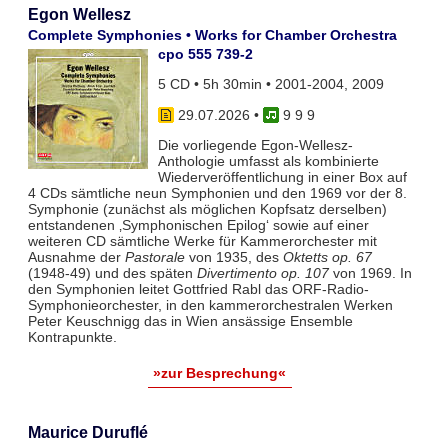
Egon Wellesz
Complete Symphonies • Works for Chamber Orchestra
cpo 555 739-2
5 CD • 5h 30min • 2001-2004, 2009
29.07.2026
•
9 9 9
Die vorliegende Egon-Wellesz-
Anthologie umfasst als kombinierte
Wiederveröffentlichung in einer Box auf
4 CDs sämtliche neun Symphonien und den 1969 vor der 8.
Symphonie (zunächst als möglichen Kopfsatz derselben)
entstandenen ‚Symphonischen Epilog‘ sowie auf einer
weiteren CD sämtliche Werke für Kammerorchester mit
Ausnahme der
Pastorale
von 1935, des
Oktetts op. 67
(1948-49) und des späten
Divertimento op. 107
von 1969. In
den Symphonien leitet Gottfried Rabl das ORF-Radio-
Symphonieorchester, in den kammerorchestralen Werken
Peter Keuschnigg das in Wien ansässige Ensemble
Kontrapunkte.
»zur Besprechung«
Maurice Duruflé