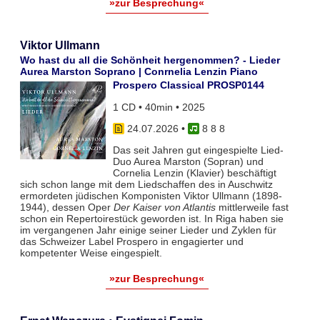
»zur Besprechung«
Viktor Ullmann
Wo hast du all die Schönheit hergenommen? - Lieder
Aurea Marston Soprano | Conrnelia Lenzin Piano
Prospero Classical PROSP0144
1 CD • 40min • 2025
24.07.2026
•
8 8 8
Das seit Jahren gut eingespielte Lied-
Duo Aurea Marston (Sopran) und
Cornelia Lenzin (Klavier) beschäftigt
sich schon lange mit dem Liedschaffen des in Auschwitz
ermordeten jüdischen Komponisten Viktor Ullmann (1898-
1944), dessen Oper
Der Kaiser von Atlantis
mittlerweile fast
schon ein Repertoirestück geworden ist. In Riga haben sie
im vergangenen Jahr einige seiner Lieder und Zyklen für
das Schweizer Label Prospero in engagierter und
kompetenter Weise eingespielt.
»zur Besprechung«