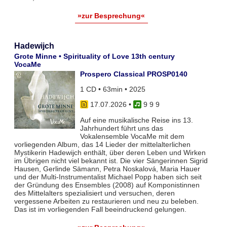
»zur Besprechung«
Hadewijch
Grote Minne • Spirituality of Love 13th century
VocaMe
Prospero Classical PROSP0140
1 CD • 63min • 2025
17.07.2026
•
9 9 9
Auf eine musikalische Reise ins 13.
Jahrhundert führt uns das
Vokalensemble VocaMe mit dem
vorliegenden Album, das 14 Lieder der mittelalterlichen
Mystikerin Hadewijch enthält, über deren Leben und Wirken
im Übrigen nicht viel bekannt ist. Die vier Sängerinnen Sigrid
Hausen, Gerlinde Sämann, Petra Noskalová, Maria Hauer
und der Multi-Instrumentalist Michael Popp haben sich seit
der Gründung des Ensembles (2008) auf Komponistinnen
des Mittelalters spezialisiert und versuchen, deren
vergessene Arbeiten zu restaurieren und neu zu beleben.
Das ist im vorliegenden Fall beeindruckend gelungen.