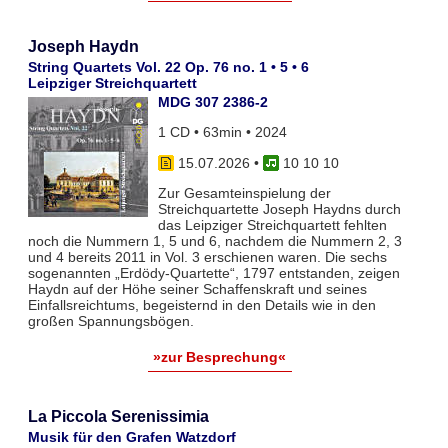
Joseph Haydn
String Quartets Vol. 22 Op. 76 no. 1 • 5 • 6
Leipziger Streichquartett
MDG 307 2386-2
1 CD • 63min • 2024
15.07.2026
•
10 10 10
Zur Gesamteinspielung der
Streichquartette Joseph Haydns durch
das Leipziger Streichquartett fehlten
noch die Nummern 1, 5 und 6, nachdem die Nummern 2, 3
und 4 bereits 2011 in Vol. 3 erschienen waren. Die sechs
sogenannten „Erdödy-Quartette“, 1797 entstanden, zeigen
Haydn auf der Höhe seiner Schaffenskraft und seines
Einfallsreichtums, begeisternd in den Details wie in den
großen Spannungsbögen.
»zur Besprechung«
La Piccola Serenissimia
Musik für den Grafen Watzdorf