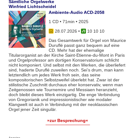
Sämtliche Orgelwerke
Winfried Lichtscheidel
Ambiente-Audio ACD-2058
1 CD • 71min • 2025
28.07.2026
•
10 10 10
Das Gesamtwerk für Orgel von Maurice
Duruflé passt ganz bequem auf eine
CD. Mehr hat der ehemalige
Titularorganist an der Kirche Saint-Etienne-du-Mont in Paris
und Orgelprofessor am dortigen Konservatorium schlicht
nicht komponiert. Und selbst mit den Werken, die überliefert
sind, haderte Duruflé zuweilen noch. Sei’s drum, man kann
letztendlich um jedes Werk froh sein, das seine
kompositorischen Selbstzweifel überlebt hat. Zwar ist der
stilistische Zuschnitt durchaus eher konservativ, wenn man
Zeitgenossen wie Tournemire und Messiaen heranzieht,
doch bleibt dieses Werk einzigartig. Die enge Verbindung
von Gregorianik und impressionistischer wie modaler
Klangwelt ist auch in Verbindung mit der neoklassischen
Orgel jener Zeit singulär.
»zur Besprechung«
Anzeige