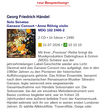
»zur Besprechung«
Georg Friedrich Händel
Solo Sonatas
Ganassi Consort • Anne Röhrig violin
MDG 102 2400-2
2 CD • 1h 54min • 1990
21.07.2026
•
10 10 10
Mit ihrer „Preziosa“-Reihe bringt die
Musikproduktion Dabringhaus & Grimm
(MDG) Schätze aus der
jahrzehntelangen Label-Geschichte wieder ans Licht.
Diesmal wird das Ganassi Consort neu aufgelegt, das in den
1980er Jahren zu den Pionieren der historischen
Aufführungspraxis gehörte. Das Kölner Ensemble, benannt
nach dem venezianischen Renaissance-Musiker Silvestro
Ganassi, legte seinerzeit eine wegweisende
Gesamtaufnahme von Händels Solosonaten vor. Die
Solosonate, bei der ein einzelnes Melodieinstrument vom
Basso continuo begleitet wird, war im frühen 18.
Jahrhundert eine äußerst beliebte Form der Kammermusik.
Händel widmete sich ihr vor allem in seinen ersten Londoner
Jahren. Er wählte Altblockflöte, Traversflöte, Geige oder