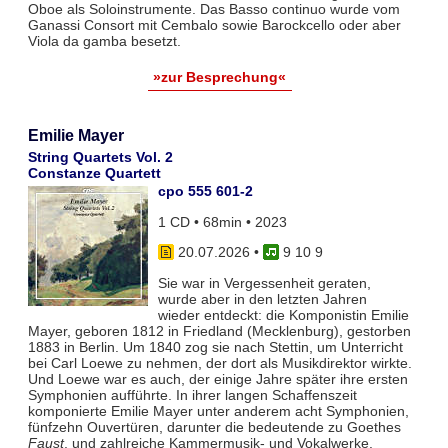
Oboe als Soloinstrumente. Das Basso continuo wurde vom
Ganassi Consort mit Cembalo sowie Barockcello oder aber
Viola da gamba besetzt.
»zur Besprechung«
Emilie Mayer
String Quartets Vol. 2
Constanze Quartett
cpo 555 601-2
1 CD • 68min • 2023
20.07.2026
•
9 10 9
Sie war in Vergessenheit geraten,
wurde aber in den letzten Jahren
wieder entdeckt: die Komponistin Emilie
Mayer, geboren 1812 in Friedland (Mecklenburg), gestorben
1883 in Berlin. Um 1840 zog sie nach Stettin, um Unterricht
bei Carl Loewe zu nehmen, der dort als Musikdirektor wirkte.
Und Loewe war es auch, der einige Jahre später ihre ersten
Symphonien aufführte. In ihrer langen Schaffenszeit
komponierte Emilie Mayer unter anderem acht Symphonien,
fünfzehn Ouvertüren, darunter die bedeutende zu Goethes
Faust
, und zahlreiche Kammermusik- und Vokalwerke.