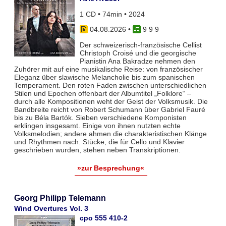
1 CD • 74min • 2024
04.08.2026
•
9 9 9
Der schweizerisch-französische Cellist
Christoph Croisé und die georgische
Pianistin Ana Bakradze nehmen den
Zuhörer mit auf eine musikalische Reise: von französischer
Eleganz über slawische Melancholie bis zum spanischen
Temperament. Den roten Faden zwischen unterschiedlichen
Stilen und Epochen offenbart der Albumtitel „Folklore“ –
durch alle Kompositionen weht der Geist der Volksmusik. Die
Bandbreite reicht von Robert Schumann über Gabriel Fauré
bis zu Béla Bartók. Sieben verschiedene Komponisten
erklingen insgesamt. Einige von ihnen nutzten echte
Volksmelodien; andere ahmen die charakteristischen Klänge
und Rhythmen nach. Stücke, die für Cello und Klavier
geschrieben wurden, stehen neben Transkriptionen.
»zur Besprechung«
Georg Philipp Telemann
Wind Overtures Vol. 3
cpo 555 410-2