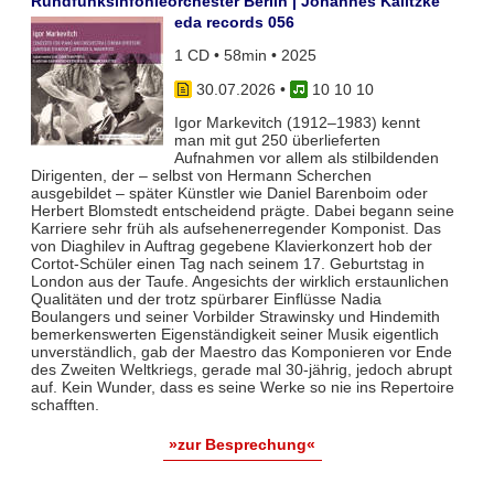
Rundfunksinfonieorchester Berlin | Johannes Kalitzke
eda records 056
1 CD • 58min • 2025
30.07.2026
•
10 10 10
Igor Markevitch (1912–1983) kennt
man mit gut 250 überlieferten
Aufnahmen vor allem als stilbildenden
Dirigenten, der – selbst von Hermann Scherchen
ausgebildet – später Künstler wie Daniel Barenboim oder
Herbert Blomstedt entscheidend prägte. Dabei begann seine
Karriere sehr früh als aufsehenerregender Komponist. Das
von Diaghilev in Auftrag gegebene Klavierkonzert hob der
Cortot-Schüler einen Tag nach seinem 17. Geburtstag in
London aus der Taufe. Angesichts der wirklich erstaunlichen
Qualitäten und der trotz spürbarer Einflüsse Nadia
Boulangers und seiner Vorbilder Strawinsky und Hindemith
bemerkenswerten Eigenständigkeit seiner Musik eigentlich
unverständlich, gab der Maestro das Komponieren vor Ende
des Zweiten Weltkriegs, gerade mal 30-jährig, jedoch abrupt
auf. Kein Wunder, dass es seine Werke so nie ins Repertoire
schafften.
»zur Besprechung«