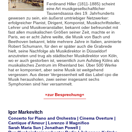
Ferdinand Hiller (1811-1885) scheint
eine Art musikgesellschaftlicher
Tausendsassa des 19. Jahrhunderts
gewesen zu sein, ein äußerst umtriebiger Netzwerker:
erfolgreicher Pianist, Dirigent, Komponist, Musikschriftsteller,
Lehrer und Musikveranstalter, bekannt oder befreundet mit
fast allen musikalischen Größen seiner Zeit, machte er in
Paris, wo er acht Jahre weilte, die Musik von Bach und
Beethoven bekannt, lebte mehrere Jahre in Italien, animierte
Robert Schumann, für den er später auch die Grabrede
hielt, seine Nachfolge als Musikdirektor in Düsseldorf
anzutreten und trug als städtischer Musikdirektor von Köln,
wo er auch gestorben ist, wesentlich zum Aufstieg Kölns als
musikalisches Zentrum im Rheinland bei. Über 500 Werke
hat er komponiert, aber seine Musik ist weitgehend
vergessen. Aus dieser Vergessenheit will das Label cpo die
Musik herausholen, zwei seiner insgesamt sechs
Symphonien sind hier versammelt.
»zur Besprechung«
Igor Markevitch
Concerto for Piano and Orchestra | Cinema Overture |
Cantique d'Amour | Lorenzo il Magnifico
Sarah Maria Sun | Jonathan Powell |