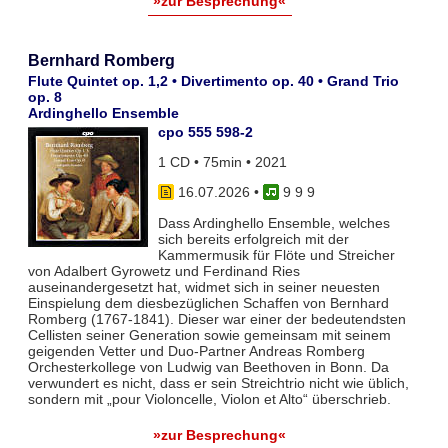
»zur Besprechung«
Bernhard Romberg
Flute Quintet op. 1,2 • Divertimento op. 40 • Grand Trio
op. 8
Ardinghello Ensemble
cpo 555 598-2
1 CD • 75min • 2021
16.07.2026
•
9 9 9
Dass Ardinghello Ensemble, welches
sich bereits erfolgreich mit der
Kammermusik für Flöte und Streicher
von Adalbert Gyrowetz und Ferdinand Ries
auseinandergesetzt hat, widmet sich in seiner neuesten
Einspielung dem diesbezüglichen Schaffen von Bernhard
Romberg (1767-1841). Dieser war einer der bedeutendsten
Cellisten seiner Generation sowie gemeinsam mit seinem
geigenden Vetter und Duo-Partner Andreas Romberg
Orchesterkollege von Ludwig van Beethoven in Bonn. Da
verwundert es nicht, dass er sein Streichtrio nicht wie üblich,
sondern mit „pour Violoncelle, Violon et Alto“ überschrieb.
»zur Besprechung«