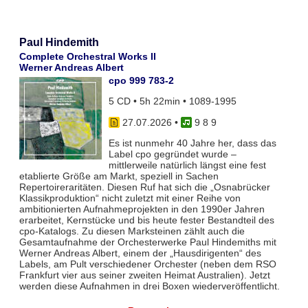
Paul Hindemith
Complete Orchestral Works II
Werner Andreas Albert
cpo 999 783-2
5 CD • 5h 22min • 1089-1995
27.07.2026
•
9 8 9
Es ist nunmehr 40 Jahre her, dass das
Label cpo gegründet wurde –
mittlerweile natürlich längst eine fest
etablierte Größe am Markt, speziell in Sachen
Repertoireraritäten. Diesen Ruf hat sich die „Osnabrücker
Klassikproduktion“ nicht zuletzt mit einer Reihe von
ambitionierten Aufnahmeprojekten in den 1990er Jahren
erarbeitet, Kernstücke und bis heute fester Bestandteil des
cpo-Katalogs. Zu diesen Marksteinen zählt auch die
Gesamtaufnahme der Orchesterwerke Paul Hindemiths mit
Werner Andreas Albert, einem der „Hausdirigenten“ des
Labels, am Pult verschiedener Orchester (neben dem RSO
Frankfurt vier aus seiner zweiten Heimat Australien). Jetzt
werden diese Aufnahmen in drei Boxen wiederveröffentlicht.