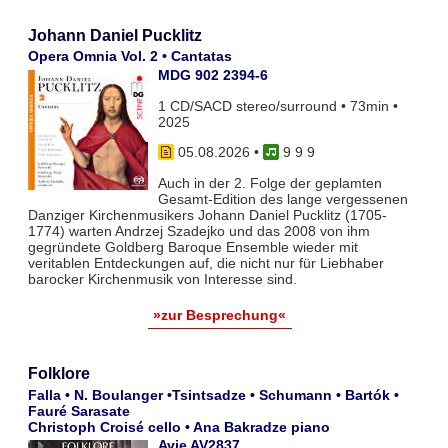
Johann Daniel Pucklitz
Opera Omnia Vol. 2 • Cantatas
MDG 902 2394-6
1 CD/SACD stereo/surround • 73min •
2025
05.08.2026
•
9 9 9
Auch in der 2. Folge der geplamten
Gesamt-Edition des lange vergessenen
Danziger Kirchenmusikers Johann Daniel Pucklitz (1705-
1774) warten Andrzej Szadejko und das 2008 von ihm
gegründete Goldberg Baroque Ensemble wieder mit
veritablen Entdeckungen auf, die nicht nur für Liebhaber
barocker Kirchenmusik von Interesse sind.
»zur Besprechung«
Folklore
Falla • N. Boulanger •Tsintsadze • Schumann • Bartók •
Fauré Sarasate
Christoph Croisé cello • Ana Bakradze piano
Avie AV2837