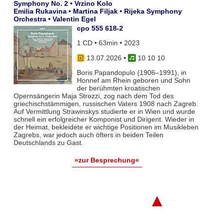
Symphony No. 2 • Vrzino Kolo
Emilia Rukavina • Martina Filjak • Rijeka Symphony
Orchestra • Valentin Egel
cpo 555 618-2
1 CD • 63min • 2023
13.07.2026
•
10 10 10
Boris Papandopulo (1906–1991), in
Honnef am Rhein geboren und Sohn
der berühmten kroatischen
Opernsängerin Maja Strozzi, zog nach dem Tod des
griechischstämmigen, russischen Vaters 1908 nach Zagreb.
Auf Vermittlung Strawinskys studierte er in Wien und wurde
schnell ein erfolgreicher Komponist und Dirigent. Wieder in
der Heimat, bekleidete er wichtige Positionen im Musikleben
Zagrebs, war jedoch auch öfters in beiden Teilen
Deutschlands zu Gast.
»zur Besprechung«
▲