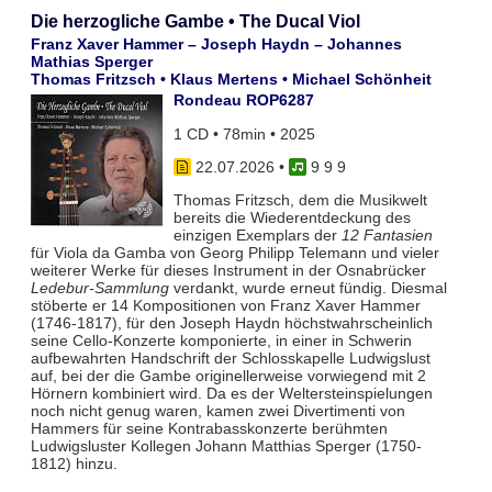
Die herzogliche Gambe • The Ducal Viol
Franz Xaver Hammer – Joseph Haydn – Johannes
Mathias Sperger
Thomas Fritzsch • Klaus Mertens • Michael Schönheit
Rondeau ROP6287
1 CD • 78min • 2025
22.07.2026
•
9 9 9
Thomas Fritzsch, dem die Musikwelt
bereits die Wiederentdeckung des
einzigen Exemplars der
12 Fantasien
für Viola da Gamba von Georg Philipp Telemann und vieler
weiterer Werke für dieses Instrument in der Osnabrücker
Ledebur-Sammlung
verdankt, wurde erneut fündig. Diesmal
stöberte er 14 Kompositionen von Franz Xaver Hammer
(1746-1817), für den Joseph Haydn höchstwahrscheinlich
seine Cello-Konzerte komponierte, in einer in Schwerin
aufbewahrten Handschrift der Schlosskapelle Ludwigslust
auf, bei der die Gambe originellerweise vorwiegend mit 2
Hörnern kombiniert wird. Da es der Weltersteinspielungen
noch nicht genug waren, kamen zwei Divertimenti von
Hammers für seine Kontrabasskonzerte berühmten
Ludwigsluster Kollegen Johann Matthias Sperger (1750-
1812) hinzu.