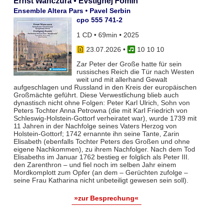
Ernst Wanczura • Evstignej Fomin
Ensemble Altera Pars • Pavel Serbin
cpo 555 741-2
1 CD • 69min • 2025
23.07.2026
•
10 10 10
Zar Peter der Große hatte für sein
russisches Reich die Tür nach Westen
weit und mit allerhand Gewalt
aufgeschlagen und Russland in den Kreis der europäischen
Großmächte geführt. Diese Verwestlichung blieb auch
dynastisch nicht ohne Folgen: Peter Karl Ulrich, Sohn von
Peters Tochter Anna Petrowna (die mit Karl Friedrich von
Schleswig-Holstein-Gottorf verheiratet war), wurde 1739 mit
11 Jahren in der Nachfolge seines Vaters Herzog von
Holstein-Gottorf; 1742 ernannte ihn seine Tante, Zarin
Elisabeth (ebenfalls Tochter Peters des Großen und ohne
eigene Nachkommen), zu ihrem Nachfolger. Nach dem Tod
Elisabeths im Januar 1762 bestieg er folglich als Peter III.
den Zarenthron – und fiel noch im selben Jahr einem
Mordkomplott zum Opfer (an dem – Gerüchten zufolge –
seine Frau Katharina nicht unbeteiligt gewesen sein soll).
»zur Besprechung«