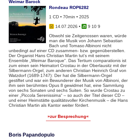
Weimar Barock
Rondeau ROP6282
1 CD • 70min • 2025
14.07.2026
•
9 10 9
Obwohl sie Zeitgenossen waren, würde
man die Musik von Johann Sebastian
Bach und Tomaso Albinoni nicht
unbedingt auf einer CD zusammen- bzw. gegenüberstellen.
Der Organist Hans Christian Martin tut’s mit seinem
Ensemble „Weimar Baroque“. Das Tertium comparationis ist
zum einen sein Heimatort Crostau in der Oberlausitz mit der
Silbermann-Orgel, zum anderen Christian Heinrich Graf von
Watzdorf (1689-1747): Der hat die Silbermann-Orgel
gestiftet und war ein Bewunderer der Musik von Albinoni, der
ihm sein berühmtes Opus 8 gewidmet hat, eine Sammlung
von sechs Sonaten und sechs Suiten. So wurde Crostau zu
einer „Piccola Serenissima“ – so auch der Titel dieser CD –
und einer Heimstätte qualitätsvoller Kirchenmusik – die Hans
Christian Martin als Kantor weiter fördert.
»zur Besprechung«
Boris Papandopulo