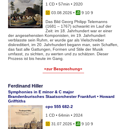
1 CD • 57min • 2020
03.08.2026
•
9 10 9
Das Bild Georg Philipp Telemanns
(1681 – 1767) schwankt im Lauf der
Zeit: im 18. Jahrhundert war er einer
der angesehensten Komponisten, im 19. Jahrhundert
verblasste sein Ruhm, er wurde gar als Vielschreiber
diskreditiert, im 20. Jahrhundert begann man, sein Schaffen,
das fast alle Gattungen, Formen und Stile der Musik
umfasst, zu sichten, zu werten und zu schätzen. Dieser
Prozess ist bis heute im Gang.
»zur Besprechung«
Ferdinand Hiller
Symphonies in E minor & C major
Brandenburisches Staatsorchester Frankfurt • Howard
Grifftiths
cpo 555 682-2
1 CD • 64min • 2024
31.07.2026
•
9 10 9