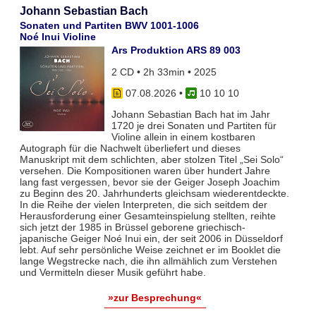
Johann Sebastian Bach
Sonaten und Partiten BWV 1001-1006
Noé Inui Violine
Ars Produktion ARS 89 003
2 CD • 2h 33min • 2025
07.08.2026
•
10 10 10
Johann Sebastian Bach hat im Jahr
1720 je drei Sonaten und Partiten für
Violine allein in einem kostbaren
Autograph für die Nachwelt überliefert und dieses
Manuskript mit dem schlichten, aber stolzen Titel „Sei Solo“
versehen. Die Kompositionen waren über hundert Jahre
lang fast vergessen, bevor sie der Geiger Joseph Joachim
zu Beginn des 20. Jahrhunderts gleichsam wiederentdeckte.
In die Reihe der vielen Interpreten, die sich seitdem der
Herausforderung einer Gesamteinspielung stellten, reihte
sich jetzt der 1985 in Brüssel geborene griechisch-
japanische Geiger Noé Inui ein, der seit 2006 in Düsseldorf
lebt. Auf sehr persönliche Weise zeichnet er im Booklet die
lange Wegstrecke nach, die ihn allmählich zum Verstehen
und Vermitteln dieser Musik geführt habe.
»zur Besprechung«