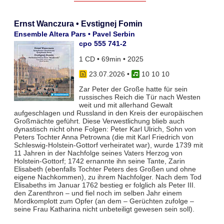
Ernst Wanczura • Evstignej Fomin
Ensemble Altera Pars • Pavel Serbin
cpo 555 741-2
1 CD • 69min • 2025
23.07.2026
•
10 10 10
Zar Peter der Große hatte für sein
russisches Reich die Tür nach Westen
weit und mit allerhand Gewalt
aufgeschlagen und Russland in den Kreis der europäischen
Großmächte geführt. Diese Verwestlichung blieb auch
dynastisch nicht ohne Folgen: Peter Karl Ulrich, Sohn von
Peters Tochter Anna Petrowna (die mit Karl Friedrich von
Schleswig-Holstein-Gottorf verheiratet war), wurde 1739 mit
11 Jahren in der Nachfolge seines Vaters Herzog von
Holstein-Gottorf; 1742 ernannte ihn seine Tante, Zarin
Elisabeth (ebenfalls Tochter Peters des Großen und ohne
eigene Nachkommen), zu ihrem Nachfolger. Nach dem Tod
Elisabeths im Januar 1762 bestieg er folglich als Peter III.
den Zarenthron – und fiel noch im selben Jahr einem
Mordkomplott zum Opfer (an dem – Gerüchten zufolge –
seine Frau Katharina nicht unbeteiligt gewesen sein soll).