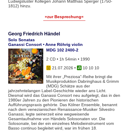
Ludwigsluster Kollegen Johann Matthias Sperger (1750-
1812) hinzu.
»zur Besprechung«
Georg Friedrich Händel
Solo Sonatas
Ganassi Consort • Anne Röhrig violin
MDG 102 2400-2
2 CD • 1h 54min • 1990
21.07.2026
•
10 10 10
Mit ihrer „Preziosa“-Reihe bringt die
Musikproduktion Dabringhaus & Grimm
(MDG) Schätze aus der
jahrzehntelangen Label-Geschichte wieder ans Licht.
Diesmal wird das Ganassi Consort neu aufgelegt, das in den
1980er Jahren zu den Pionieren der historischen
Aufführungspraxis gehörte. Das Kölner Ensemble, benannt
nach dem venezianischen Renaissance-Musiker Silvestro
Ganassi, legte seinerzeit eine wegweisende
Gesamtaufnahme von Händels Solosonaten vor. Die
Solosonate, bei der ein einzelnes Melodieinstrument vom
Basso continuo begleitet wird, war im frühen 18.