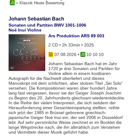
= Klassik Heute Bewertung
Johann Sebastian Bach
Sonaten und Partiten BWV 1001-1006
Noé Inui Violine
Ars Produktion ARS 89 003
2 CD • 2h 33min • 2025
07.08.2026
•
10 10 10
Johann Sebastian Bach hat im Jahr
1720 je drei Sonaten und Partiten für
Violine allein in einem kostbaren
Autograph für die Nachwelt überliefert und dieses
Manuskript mit dem schlichten, aber stolzen Titel „Sei Solo“
versehen. Die Kompositionen waren über hundert Jahre
lang fast vergessen, bevor sie der Geiger Joseph Joachim
zu Beginn des 20. Jahrhunderts gleichsam wiederentdeckte.
In die Reihe der vielen Interpreten, die sich seitdem der
Herausforderung einer Gesamteinspielung stellten, reihte
sich jetzt der 1985 in Brüssel geborene griechisch-
japanische Geiger Noé Inui ein, der seit 2006 in Düsseldorf
lebt. Auf sehr persönliche Weise zeichnet er im Booklet die
lange Wegstrecke nach, die ihn allmählich zum Verstehen
und Vermitteln dieser Musik geführt habe.