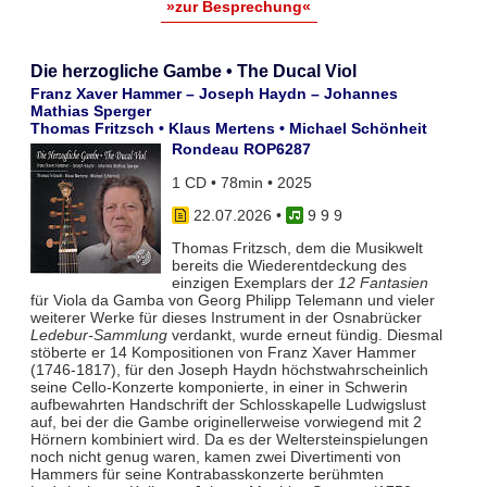
»zur Besprechung«
Die herzogliche Gambe • The Ducal Viol
Franz Xaver Hammer – Joseph Haydn – Johannes
Mathias Sperger
Thomas Fritzsch • Klaus Mertens • Michael Schönheit
Rondeau ROP6287
1 CD • 78min • 2025
22.07.2026
•
9 9 9
Thomas Fritzsch, dem die Musikwelt
bereits die Wiederentdeckung des
einzigen Exemplars der
12 Fantasien
für Viola da Gamba von Georg Philipp Telemann und vieler
weiterer Werke für dieses Instrument in der Osnabrücker
Ledebur-Sammlung
verdankt, wurde erneut fündig. Diesmal
stöberte er 14 Kompositionen von Franz Xaver Hammer
(1746-1817), für den Joseph Haydn höchstwahrscheinlich
seine Cello-Konzerte komponierte, in einer in Schwerin
aufbewahrten Handschrift der Schlosskapelle Ludwigslust
auf, bei der die Gambe originellerweise vorwiegend mit 2
Hörnern kombiniert wird. Da es der Weltersteinspielungen
noch nicht genug waren, kamen zwei Divertimenti von
Hammers für seine Kontrabasskonzerte berühmten