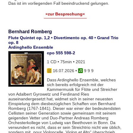
Das ist im vorliegenden Fall beeindruckend gelungen.
»zur Besprechung«
Bernhard Romberg
Flute Quintet op. 1,2 • Divertimento op. 40 • Grand Trio
op. 8
Ardinghello Ensemble
cpo 555 598-2
1 CD • 75min • 2021
16.07.2026
•
9 9 9
Dass Ardinghello Ensemble, welches
sich bereits erfolgreich mit der
Kammermusik für Flöte und Streicher
von Adalbert Gyrowetz und Ferdinand Ries
auseinandergesetzt hat, widmet sich in seiner neuesten
Einspielung dem diesbezüglichen Schaffen von Bernhard
Romberg (1767-1841). Dieser war einer der bedeutendsten
Cellisten seiner Generation sowie gemeinsam mit seinem
geigenden Vetter und Duo-Partner Andreas Romberg
Orchesterkollege von Ludwig van Beethoven in Bonn. Da
verwundert es nicht, dass er sein Streichtrio nicht wie üblich,
sondern mit „pour Violoncelle, Violon et Alto“ überschrieb.