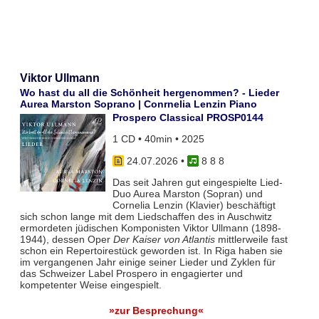
Viktor Ullmann
Wo hast du all die Schönheit hergenommen? - Lieder
Aurea Marston Soprano | Conrnelia Lenzin Piano
Prospero Classical PROSP0144
1 CD • 40min • 2025
24.07.2026
•
8 8 8
Das seit Jahren gut eingespielte Lied-
Duo Aurea Marston (Sopran) und
Cornelia Lenzin (Klavier) beschäftigt
sich schon lange mit dem Liedschaffen des in Auschwitz
ermordeten jüdischen Komponisten Viktor Ullmann (1898-
1944), dessen Oper
Der Kaiser von Atlantis
mittlerweile fast
schon ein Repertoirestück geworden ist. In Riga haben sie
im vergangenen Jahr einige seiner Lieder und Zyklen für
das Schweizer Label Prospero in engagierter und
kompetenter Weise eingespielt.
»zur Besprechung«