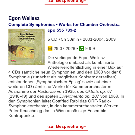
»zur Besprechung«
Egon Wellesz
Complete Symphonies • Works for Chamber Orchestra
cpo 555 739-2
5 CD • 5h 30min • 2001-2004, 2009
29.07.2026
•
9 9 9
Die vorliegende Egon-Wellesz-
Anthologie umfasst als kombinierte
Wiederveröffentlichung in einer Box auf
4 CDs sämtliche neun Symphonien und den 1969 vor der 8.
Symphonie (zunächst als möglichen Kopfsatz derselben)
entstandenen ‚Symphonischen Epilog‘ sowie auf einer
weiteren CD sämtliche Werke für Kammerorchester mit
Ausnahme der
Pastorale
von 1935, des
Oktetts op. 67
(1948-49) und des späten
Divertimento op. 107
von 1969. In
den Symphonien leitet Gottfried Rabl das ORF-Radio-
Symphonieorchester, in den kammerorchestralen Werken
Peter Keuschnigg das in Wien ansässige Ensemble
Kontrapunkte.
»zur Besprechung«