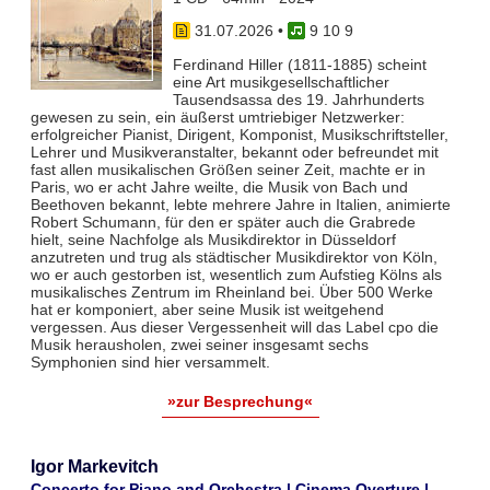
31.07.2026
•
9 10 9
Ferdinand Hiller (1811-1885) scheint
eine Art musikgesellschaftlicher
Tausendsassa des 19. Jahrhunderts
gewesen zu sein, ein äußerst umtriebiger Netzwerker:
erfolgreicher Pianist, Dirigent, Komponist, Musikschriftsteller,
Lehrer und Musikveranstalter, bekannt oder befreundet mit
fast allen musikalischen Größen seiner Zeit, machte er in
Paris, wo er acht Jahre weilte, die Musik von Bach und
Beethoven bekannt, lebte mehrere Jahre in Italien, animierte
Robert Schumann, für den er später auch die Grabrede
hielt, seine Nachfolge als Musikdirektor in Düsseldorf
anzutreten und trug als städtischer Musikdirektor von Köln,
wo er auch gestorben ist, wesentlich zum Aufstieg Kölns als
musikalisches Zentrum im Rheinland bei. Über 500 Werke
hat er komponiert, aber seine Musik ist weitgehend
vergessen. Aus dieser Vergessenheit will das Label cpo die
Musik herausholen, zwei seiner insgesamt sechs
Symphonien sind hier versammelt.
»zur Besprechung«
Igor Markevitch
Concerto for Piano and Orchestra | Cinema Overture |