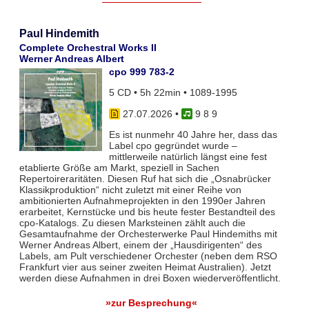
Paul Hindemith
Complete Orchestral Works II
Werner Andreas Albert
cpo 999 783-2
5 CD • 5h 22min • 1089-1995
27.07.2026
•
9 8 9
Es ist nunmehr 40 Jahre her, dass das
Label cpo gegründet wurde –
mittlerweile natürlich längst eine fest
etablierte Größe am Markt, speziell in Sachen
Repertoireraritäten. Diesen Ruf hat sich die „Osnabrücker
Klassikproduktion“ nicht zuletzt mit einer Reihe von
ambitionierten Aufnahmeprojekten in den 1990er Jahren
erarbeitet, Kernstücke und bis heute fester Bestandteil des
cpo-Katalogs. Zu diesen Marksteinen zählt auch die
Gesamtaufnahme der Orchesterwerke Paul Hindemiths mit
Werner Andreas Albert, einem der „Hausdirigenten“ des
Labels, am Pult verschiedener Orchester (neben dem RSO
Frankfurt vier aus seiner zweiten Heimat Australien). Jetzt
werden diese Aufnahmen in drei Boxen wiederveröffentlicht.
»zur Besprechung«