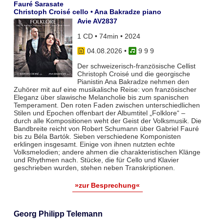
Fauré Sarasate
Christoph Croisé cello • Ana Bakradze piano
Avie AV2837
1 CD • 74min • 2024
04.08.2026
•
9 9 9
Der schweizerisch-französische Cellist
Christoph Croisé und die georgische
Pianistin Ana Bakradze nehmen den
Zuhörer mit auf eine musikalische Reise: von französischer
Eleganz über slawische Melancholie bis zum spanischen
Temperament. Den roten Faden zwischen unterschiedlichen
Stilen und Epochen offenbart der Albumtitel „Folklore“ –
durch alle Kompositionen weht der Geist der Volksmusik. Die
Bandbreite reicht von Robert Schumann über Gabriel Fauré
bis zu Béla Bartók. Sieben verschiedene Komponisten
erklingen insgesamt. Einige von ihnen nutzten echte
Volksmelodien; andere ahmen die charakteristischen Klänge
und Rhythmen nach. Stücke, die für Cello und Klavier
geschrieben wurden, stehen neben Transkriptionen.
»zur Besprechung«
Georg Philipp Telemann