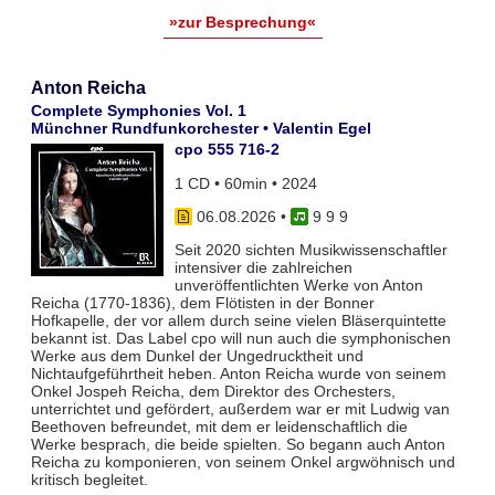
»zur Besprechung«
Anton Reicha
Complete Symphonies Vol. 1
Münchner Rundfunkorchester • Valentin Egel
cpo 555 716-2
1 CD • 60min • 2024
06.08.2026
•
9 9 9
Seit 2020 sichten Musikwissenschaftler
intensiver die zahlreichen
unveröffentlichten Werke von Anton
Reicha (1770-1836), dem Flötisten in der Bonner
Hofkapelle, der vor allem durch seine vielen Bläserquintette
bekannt ist. Das Label cpo will nun auch die symphonischen
Werke aus dem Dunkel der Ungedrucktheit und
Nichtaufgeführtheit heben. Anton Reicha wurde von seinem
Onkel Jospeh Reicha, dem Direktor des Orchesters,
unterrichtet und gefördert, außerdem war er mit Ludwig van
Beethoven befreundet, mit dem er leidenschaftlich die
Werke besprach, die beide spielten. So begann auch Anton
Reicha zu komponieren, von seinem Onkel argwöhnisch und
kritisch begleitet.