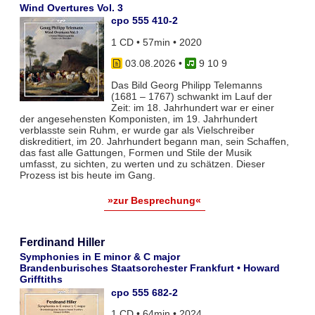
Wind Overtures Vol. 3
cpo 555 410-2
1 CD • 57min • 2020
03.08.2026
•
9 10 9
Das Bild Georg Philipp Telemanns
(1681 – 1767) schwankt im Lauf der
Zeit: im 18. Jahrhundert war er einer
der angesehensten Komponisten, im 19. Jahrhundert
verblasste sein Ruhm, er wurde gar als Vielschreiber
diskreditiert, im 20. Jahrhundert begann man, sein Schaffen,
das fast alle Gattungen, Formen und Stile der Musik
umfasst, zu sichten, zu werten und zu schätzen. Dieser
Prozess ist bis heute im Gang.
»zur Besprechung«
Ferdinand Hiller
Symphonies in E minor & C major
Brandenburisches Staatsorchester Frankfurt • Howard
Grifftiths
cpo 555 682-2
1 CD • 64min • 2024