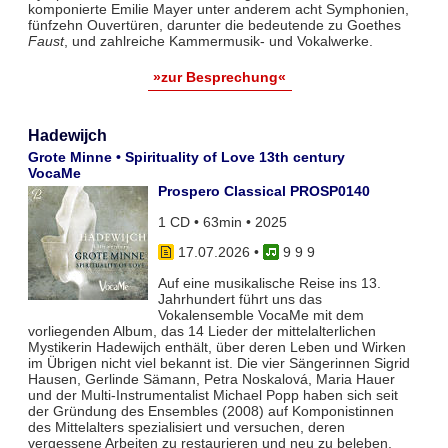
komponierte Emilie Mayer unter anderem acht Symphonien,
fünfzehn Ouvertüren, darunter die bedeutende zu Goethes
Faust
, und zahlreiche Kammermusik- und Vokalwerke.
»zur Besprechung«
Hadewijch
Grote Minne • Spirituality of Love 13th century
VocaMe
Prospero Classical PROSP0140
1 CD • 63min • 2025
17.07.2026
•
9 9 9
Auf eine musikalische Reise ins 13.
Jahrhundert führt uns das
Vokalensemble VocaMe mit dem
vorliegenden Album, das 14 Lieder der mittelalterlichen
Mystikerin Hadewijch enthält, über deren Leben und Wirken
im Übrigen nicht viel bekannt ist. Die vier Sängerinnen Sigrid
Hausen, Gerlinde Sämann, Petra Noskalová, Maria Hauer
und der Multi-Instrumentalist Michael Popp haben sich seit
der Gründung des Ensembles (2008) auf Komponistinnen
des Mittelalters spezialisiert und versuchen, deren
vergessene Arbeiten zu restaurieren und neu zu beleben.