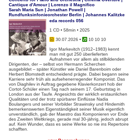
Cantique d'Amour | Lorenzo il Magnifico
Sarah Maria Sun | Jonathan Powell |
Rundfunksinfonieorchester Berlin | Johannes Kalitzke
eda records 056
1 CD • 58min • 2025
30.07.2026
•
10 10 10
Igor Markevitch (1912–1983) kennt
man mit gut 250 überlieferten
Aufnahmen vor allem als stilbildenden
Dirigenten, der – selbst von Hermann Scherchen
ausgebildet – später Künstler wie Daniel Barenboim oder
Herbert Blomstedt entscheidend prägte. Dabei begann seine
Karriere sehr früh als aufsehenerregender Komponist. Das
von Diaghilev in Auftrag gegebene Klavierkonzert hob der
Cortot-Schüler einen Tag nach seinem 17. Geburtstag in
London aus der Taufe. Angesichts der wirklich erstaunlichen
Qualitäten und der trotz spürbarer Einflüsse Nadia
Boulangers und seiner Vorbilder Strawinsky und Hindemith
bemerkenswerten Eigenständigkeit seiner Musik eigentlich
unverständlich, gab der Maestro das Komponieren vor Ende
des Zweiten Weltkriegs, gerade mal 30-jährig, jedoch abrupt
auf. Kein Wunder, dass es seine Werke so nie ins Repertoire
schafften.