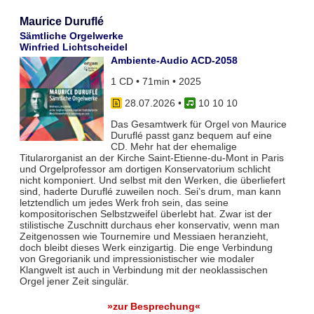
Maurice Duruflé
Sämtliche Orgelwerke
Winfried Lichtscheidel
Ambiente-Audio ACD-2058
1 CD • 71min • 2025
28.07.2026
•
10 10 10
Das Gesamtwerk für Orgel von Maurice
Duruflé passt ganz bequem auf eine
CD. Mehr hat der ehemalige
Titularorganist an der Kirche Saint-Etienne-du-Mont in Paris
und Orgelprofessor am dortigen Konservatorium schlicht
nicht komponiert. Und selbst mit den Werken, die überliefert
sind, haderte Duruflé zuweilen noch. Sei’s drum, man kann
letztendlich um jedes Werk froh sein, das seine
kompositorischen Selbstzweifel überlebt hat. Zwar ist der
stilistische Zuschnitt durchaus eher konservativ, wenn man
Zeitgenossen wie Tournemire und Messiaen heranzieht,
doch bleibt dieses Werk einzigartig. Die enge Verbindung
von Gregorianik und impressionistischer wie modaler
Klangwelt ist auch in Verbindung mit der neoklassischen
Orgel jener Zeit singulär.
»zur Besprechung«