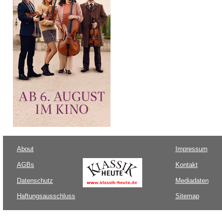
About
Impressum
AGBs
Kontakt
Datenschutz
Mediadaten
Haftungsausschluss
Sitemap