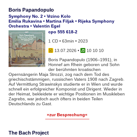
Boris Papandopulo
Symphony No. 2 • Vrzino Kolo
Emilia Rukavina • Martina Filjak • Rijeka Symphony
Orchestra • Valentin Egel
cpo 555 618-2
1 CD • 63min • 2023
13.07.2026
•
10 10 10
Boris Papandopulo (1906–1991), in
Honnef am Rhein geboren und Sohn
der berühmten kroatischen
Opernsängerin Maja Strozzi, zog nach dem Tod des
griechischstämmigen, russischen Vaters 1908 nach Zagreb.
Auf Vermittlung Strawinskys studierte er in Wien und wurde
schnell ein erfolgreicher Komponist und Dirigent. Wieder in
der Heimat, bekleidete er wichtige Positionen im Musikleben
Zagrebs, war jedoch auch öfters in beiden Teilen
Deutschlands zu Gast.
»zur Besprechung«
The Bach Project