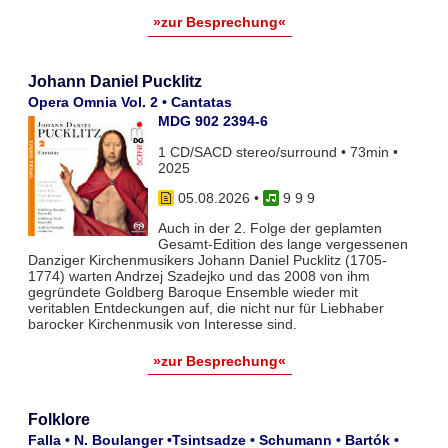
»zur Besprechung«
Johann Daniel Pucklitz
Opera Omnia Vol. 2 • Cantatas
MDG 902 2394-6
1 CD/SACD stereo/surround • 73min •
2025
05.08.2026
•
9 9 9
Auch in der 2. Folge der geplamten
Gesamt-Edition des lange vergessenen
Danziger Kirchenmusikers Johann Daniel Pucklitz (1705-
1774) warten Andrzej Szadejko und das 2008 von ihm
gegründete Goldberg Baroque Ensemble wieder mit
veritablen Entdeckungen auf, die nicht nur für Liebhaber
barocker Kirchenmusik von Interesse sind.
»zur Besprechung«
Folklore
Falla • N. Boulanger •Tsintsadze • Schumann • Bartók •