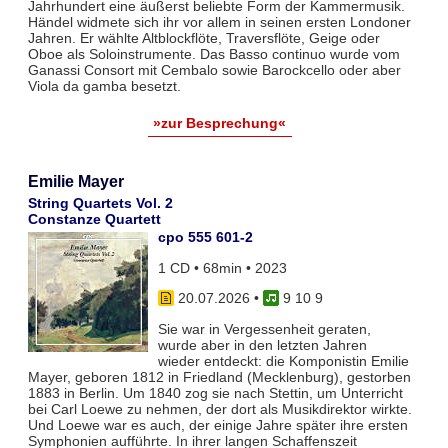
Jahrhundert eine äußerst beliebte Form der Kammermusik.
Händel widmete sich ihr vor allem in seinen ersten Londoner
Jahren. Er wählte Altblockflöte, Traversflöte, Geige oder
Oboe als Soloinstrumente. Das Basso continuo wurde vom
Ganassi Consort mit Cembalo sowie Barockcello oder aber
Viola da gamba besetzt.
»zur Besprechung«
Emilie Mayer
String Quartets Vol. 2
Constanze Quartett
cpo 555 601-2
1 CD • 68min • 2023
20.07.2026
•
9 10 9
Sie war in Vergessenheit geraten,
wurde aber in den letzten Jahren
wieder entdeckt: die Komponistin Emilie
Mayer, geboren 1812 in Friedland (Mecklenburg), gestorben
1883 in Berlin. Um 1840 zog sie nach Stettin, um Unterricht
bei Carl Loewe zu nehmen, der dort als Musikdirektor wirkte.
Und Loewe war es auch, der einige Jahre später ihre ersten
Symphonien aufführte. In ihrer langen Schaffenszeit