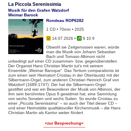
La Piccola Serenissimia
Musik für den Grafen Watzdorf
Weimar Barock
Rondeau ROP6282
1 CD • 70min • 2025
14.07.2026
•
9 10 9
Obwohl sie Zeitgenossen waren, würde
man die Musik von Johann Sebastian
Bach und Tomaso Albinoni nicht
unbedingt auf einer CD zusammen- bzw. gegenüberstellen.
Der Organist Hans Christian Martin tut’s mit seinem
Ensemble „Weimar Baroque“. Das Tertium comparationis ist
zum einen sein Heimatort Crostau in der Oberlausitz mit der
Silbermann-Orgel, zum anderen Christian Heinrich Graf von
Watzdorf (1689-1747): Der hat die Silbermann-Orgel
gestiftet und war ein Bewunderer der Musik von Albinoni, der
ihm sein berühmtes Opus 8 gewidmet hat, eine Sammlung
von sechs Sonaten und sechs Suiten. So wurde Crostau zu
einer „Piccola Serenissima“ – so auch der Titel dieser CD –
und einer Heimstätte qualitätsvoller Kirchenmusik – die Hans
Christian Martin als Kantor weiter fördert.
»zur Besprechung«