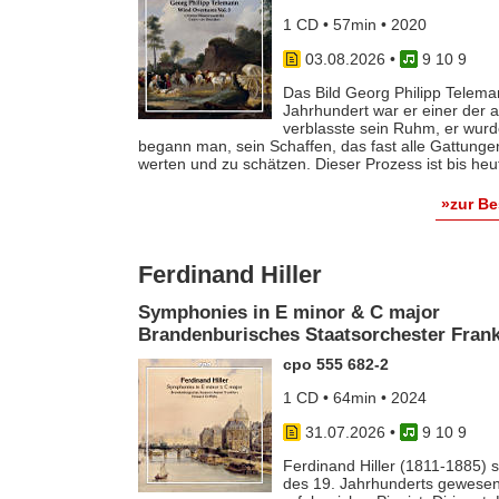
1 CD • 57min • 2020
03.08.2026
•
9 10 9
Das Bild Georg Philipp Telema
Jahrhundert war er einer der
verblasste sein Ruhm, er wurde
begann man, sein Schaffen, das fast alle Gattunge
werten und zu schätzen. Dieser Prozess ist bis he
»zur B
Ferdinand Hiller
Symphonies in E minor & C major
Brandenburisches Staatsorchester Frankf
cpo 555 682-2
1 CD • 64min • 2024
31.07.2026
•
9 10 9
Ferdinand Hiller (1811-1885) s
des 19. Jahrhunderts gewesen 