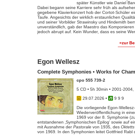
später Künstler wie Daniel Ba
Dabei begann seine Karriere sehr früh als aufsehe
gegebene Klavierkonzert hob der Cortot-Schüler e
Taufe. Angesichts der wirklich erstaunlichen Qualit
und seiner Vorbilder Strawinsky und Hindemith bem
unverständlich, gab der Maestro das Komponieren 
jedoch abrupt auf. Kein Wunder, dass es seine Werk
»zur B
Egon Wellesz
Complete Symphonies • Works for Cham
cpo 555 739-2
5 CD • 5h 30min • 2001-2004,
29.07.2026
•
9 9 9
Die vorliegende Egon-Wellesz-
Wiederveröffentlichung in ei
1969 vor der 8. Symphonie (zu
entstandenen ‚Symphonischen Epilog‘ sowie auf e
mit Ausnahme der
Pastorale
von 1935, des
Oktetts
von 1969. In den Symphonien leitet Gottfried Rab