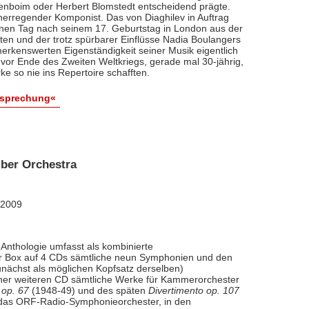
renboim oder Herbert Blomstedt entscheidend prägte.
nerregender Komponist. Das von Diaghilev in Auftrag
inen Tag nach seinem 17. Geburtstag in London aus der
äten und der trotz spürbarer Einflüsse Nadia Boulangers
erkenswerten Eigenständigkeit seiner Musik eigentlich
vor Ende des Zweiten Weltkriegs, gerade mal 30-jährig,
e so nie ins Repertoire schafften.
esprechung«
ber Orchestra
 2009
Anthologie umfasst als kombinierte
ner Box auf 4 CDs sämtliche neun Symphonien und den
nächst als möglichen Kopfsatz derselben)
iner weiteren CD sämtliche Werke für Kammerorchester
 op. 67
(1948-49) und des späten
Divertimento op. 107
l das ORF-Radio-Symphonieorchester, in den