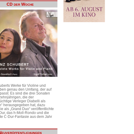
CD der Woche
uberts Werke für Violine und
aben genau den Umfang, der auf
passt. Es sind die drei Sonaten
ehnjährigen, die der
üchtige Verleger Diabelli als
n“ herausgegeben hat, dazu
e als „Grand Duo“ veröffentlichte
Dur, das h-Moll-Rondo und die
e C-Dur-Fantasie aus dem Jahr
Neuveröffentlichungen