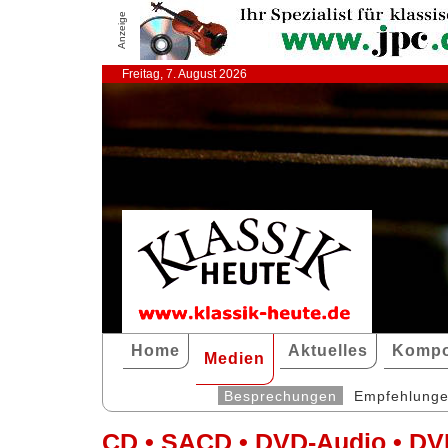
Anzeige
Freitag, 7. August 2026
Home
Aktuelles
Kompo
Medien
Besprechungen
Empfehlung
CD • SACD • DVD-Audio • DV