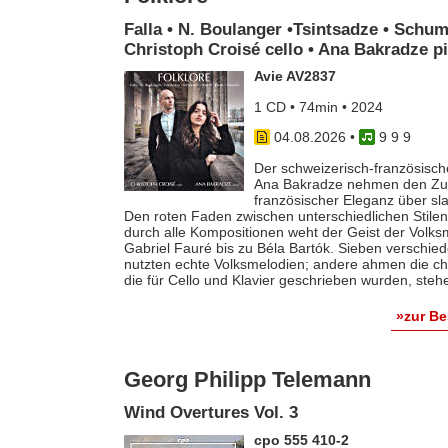
Falla • N. Boulanger •Tsintsadze • Schum
Christoph Croisé cello • Ana Bakradze p
Avie AV2837
1 CD • 74min • 2024
04.08.2026
•
9 9 9
Der schweizerisch-französische
Ana Bakradze nehmen den Zuhö
französischer Eleganz über s
Den roten Faden zwischen unterschiedlichen Stilen 
durch alle Kompositionen weht der Geist der Volk
Gabriel Fauré bis zu Béla Bartók. Sieben verschie
nutzten echte Volksmelodien; andere ahmen die ch
die für Cello und Klavier geschrieben wurden, steh
»zur B
Georg Philipp Telemann
Wind Overtures Vol. 3
cpo 555 410-2