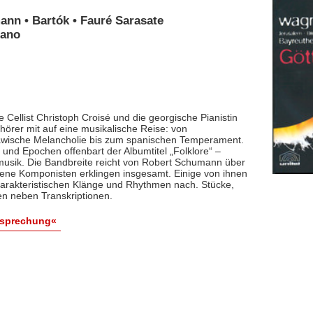
ann • Bartók • Fauré Sarasate
iano
 Cellist Christoph Croisé und die georgische Pianistin
rer mit auf eine musikalische Reise: von
lawische Melancholie bis zum spanischen Temperament.
und Epochen offenbart der Albumtitel „Folklore“ –
smusik. Die Bandbreite reicht von Robert Schumann über
dene Komponisten erklingen insgesamt. Einige von ihnen
arakteristischen Klänge und Rhythmen nach. Stücke,
en neben Transkriptionen.
esprechung«