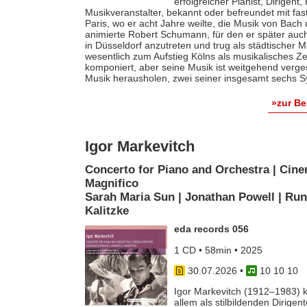
erfolgreicher Pianist, Dirigent
Musikveranstalter, bekannt oder befreundet mit fas
Paris, wo er acht Jahre weilte, die Musik von Bach
animierte Robert Schumann, für den er später auch 
in Düsseldorf anzutreten und trug als städtischer M
wesentlich zum Aufstieg Kölns als musikalisches Z
komponiert, aber seine Musik ist weitgehend verges
Musik herausholen, zwei seiner insgesamt sechs S
»zur B
Igor Markevitch
Concerto for Piano and Orchestra | Cine
Magnifico
Sarah Maria Sun | Jonathan Powell | Run
Kalitzke
eda records 056
1 CD • 58min • 2025
30.07.2026
•
10 10 10
Igor Markevitch (1912–1983) k
allem als stilbildenden Dirige