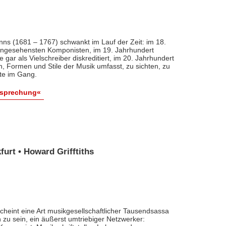
nns (1681 – 1767) schwankt im Lauf der Zeit: im 18.
 angesehensten Komponisten, im 19. Jahrhundert
 gar als Vielschreiber diskreditiert, im 20. Jahrhundert
n, Formen und Stile der Musik umfasst, zu sichten, zu
ute im Gang.
esprechung«
urt • Howard Grifftiths
cheint eine Art musikgesellschaftlicher Tausendsassa
zu sein, ein äußerst umtriebiger Netzwerker: