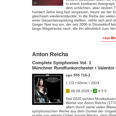
in einem kostbaren Autograph f
dem schlichten, aber stolzen T
hundert Jahre lang fast vergessen, bevor sie der
gleichsam wiederentdeckte. In die Reihe der vielen
einer Gesamteinspielung stellten, reihte sich jetzt
Geiger Noé Inui ein, der seit 2006 in Düsseldorf le
lange Wegstrecke nach, die ihn allmählich zum Ver
»zur B
Anton Reicha
Complete Symphonies Vol. 1
Münchner Rundfunkorchester • Valentin 
cpo 555 716-2
1 CD • 60min • 2024
06.08.2026
•
9 9 9
Seit 2020 sichten Musikwissens
Werke von Anton Reicha (1770-
allem durch seine vielen Bläse
symphonischen Werke aus dem Dunkel der Ungedruc
wurde von seinem Onkel Jospeh Reicha, dem Direkto