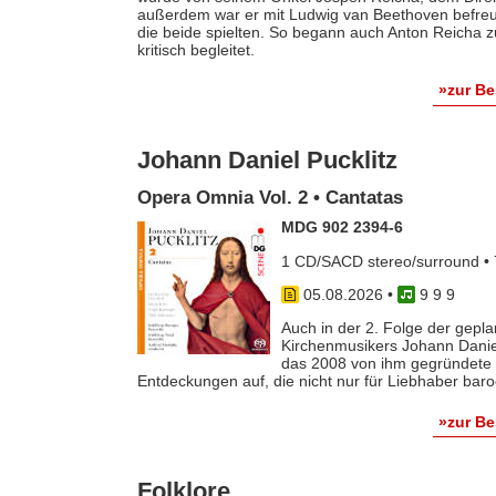
außerdem war er mit Ludwig van Beethoven befreun
die beide spielten. So begann auch Anton Reicha
kritisch begleitet.
»zur B
Johann Daniel Pucklitz
Opera Omnia Vol. 2 • Cantatas
MDG 902 2394-6
1 CD/SACD stereo/surround • 
05.08.2026
•
9 9 9
Auch in der 2. Folge der gep
Kirchenmusikers Johann Danie
das 2008 von ihm gegründete 
Entdeckungen auf, die nicht nur für Liebhaber baro
»zur B
Folklore