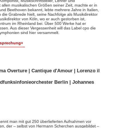
, Komponist, Musikschriftsteller, Lehrer und
t allen musikalischen Größen seiner Zeit, machte er in
 und Beethoven bekannt, lebte mehrere Jahre in Italien,
die Grabrede hielt, seine Nachfolge als Musikdirektor
usikdirektor von Köln, wo er auch gestorben ist,
entrum im Rheinland bei. Über 500 Werke hat er
sen. Aus dieser Vergessenheit will das Label cpo die
ymphonien sind hier versammelt.
esprechung«
ma Overture | Cantique d'Amour | Lorenzo il
dfunksinfonieorchester Berlin | Johannes
ennt man mit gut 250 überlieferten Aufnahmen vor
nten, der – selbst von Hermann Scherchen ausgebildet –