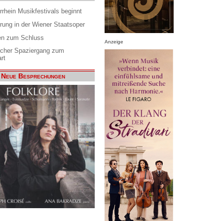
rrhein Musikfestivals beginnt
rung in der Wiener Staatsoper
en zum Schluss
Anzeige
scher Spaziergang zum
rt
Neue Besprechungen