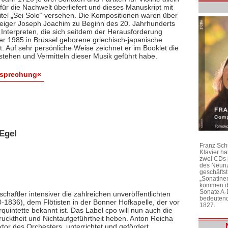
ür die Nachwelt überliefert und dieses Manuskript mit
itel „Sei Solo“ versehen. Die Kompositionen waren über
 Geiger Joseph Joachim zu Beginn des 20. Jahrhunderts
 Interpreten, die sich seitdem der Herausforderung
 der 1985 in Brüssel geborene griechisch-japanische
bt. Auf sehr persönliche Weise zeichnet er im Booklet die
stehen und Vermitteln dieser Musik geführt habe.
esprechung«
Egel
Franz Sch
Klavier h
zwei CDs 
des Neunz
geschäftst
„Sonatine
kommen di
Sonate A-
chaftler intensiver die zahlreichen unveröffentlichten
bedeutend
1836), dem Flötisten in der Bonner Hofkapelle, der vor
1827.
rquintette bekannt ist. Das Label cpo will nun auch die
ktheit und Nichtaufgeführtheit heben. Anton Reicha
r des Orchesters, unterrichtet und gefördert,