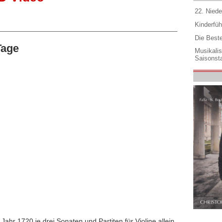
22. Niede
Kinderfüh
Die Best
Tage
Musikali
Saisonsta
ahr 1720 je drei Sonaten und Partiten für Violine allein