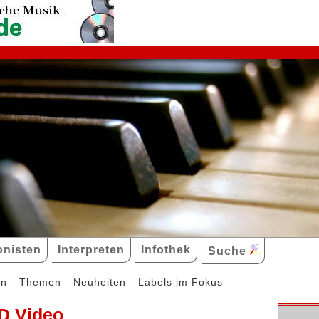
nisten
Interpreten
Infothek
Suche
en
Themen
Neuheiten
Labels im Fokus
D Video