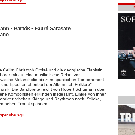
ann • Bartók • Fauré Sarasate
iano
 Cellist Christoph Croisé und die georgische Pianistin
rer mit auf eine musikalische Reise: von
lawische Melancholie bis zum spanischen Temperament.
und Epochen offenbart der Albumtitel „Folklore“ –
smusik. Die Bandbreite reicht von Robert Schumann über
dene Komponisten erklingen insgesamt. Einige von ihnen
arakteristischen Klänge und Rhythmen nach. Stücke,
en neben Transkriptionen.
esprechung«