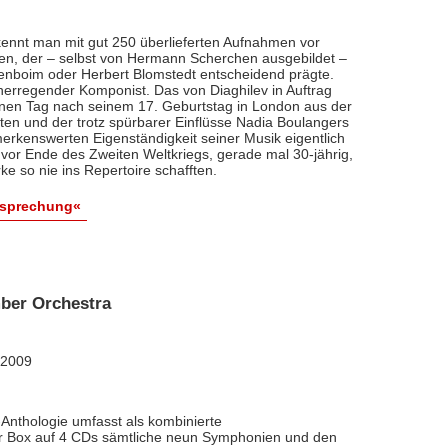
ennt man mit gut 250 überlieferten Aufnahmen vor
nten, der – selbst von Hermann Scherchen ausgebildet –
renboim oder Herbert Blomstedt entscheidend prägte.
nerregender Komponist. Das von Diaghilev in Auftrag
inen Tag nach seinem 17. Geburtstag in London aus der
äten und der trotz spürbarer Einflüsse Nadia Boulangers
erkenswerten Eigenständigkeit seiner Musik eigentlich
vor Ende des Zweiten Weltkriegs, gerade mal 30-jährig,
e so nie ins Repertoire schafften.
esprechung«
ber Orchestra
 2009
Anthologie umfasst als kombinierte
ner Box auf 4 CDs sämtliche neun Symphonien und den