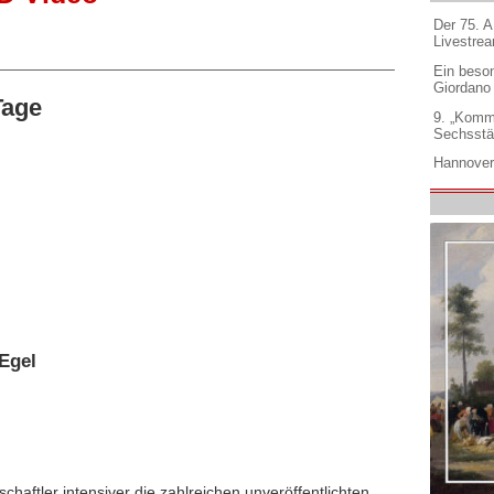
Der 75. 
Livestre
Ein beso
Giordano
Tage
9. „Komm
Sechsstä
Hannover
Egel
chaftler intensiver die zahlreichen unveröffentlichten