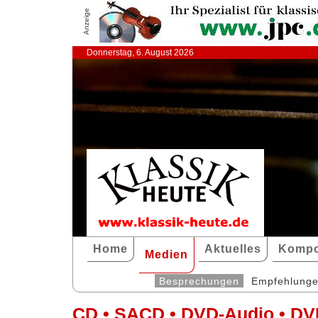
Anzeige
Donnerstag, 6. August 2026
Home
Aktuelles
Kompo
Medien
Besprechungen
Empfehlung
CD • SACD • DVD-Audio • DV