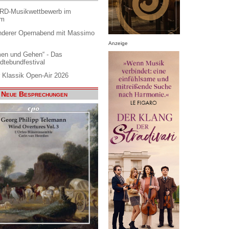
ARD-Musikwettbewerb im
am
nderer Opernabend mit Massimo
Anzeige
en und Gehen“ - Das
dtebundfestival
 Klassik Open-Air 2026
Neue Besprechungen