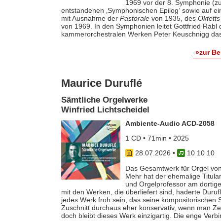
1969 vor der 8. Symphonie (zu
entstandenen ‚Symphonischen Epilog‘ sowie auf e
mit Ausnahme der
Pastorale
von 1935, des
Oktetts
von 1969. In den Symphonien leitet Gottfried Rab
kammerorchestralen Werken Peter Keuschnigg das
»zur B
Maurice Duruflé
Sämtliche Orgelwerke
Winfried Lichtscheidel
Ambiente-Audio ACD-2058
1 CD • 71min • 2025
28.07.2026
•
10 10 10
Das Gesamtwerk für Orgel von
Mehr hat der ehemalige Titular
und Orgelprofessor am dortige
mit den Werken, die überliefert sind, haderte Duru
jedes Werk froh sein, das seine kompositorischen Sel
Zuschnitt durchaus eher konservativ, wenn man Z
doch bleibt dieses Werk einzigartig. Die enge Verb