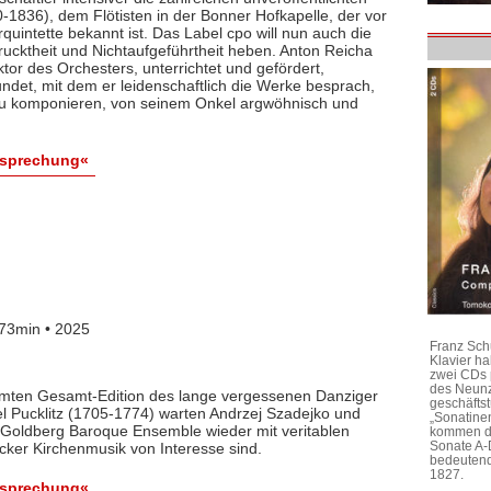
1836), dem Flötisten in der Bonner Hofkapelle, der vor
rquintette bekannt ist. Das Label cpo will nun auch die
ktheit und Nichtaufgeführtheit heben. Anton Reicha
r des Orchesters, unterrichtet und gefördert,
det, mit dem er leidenschaftlich die Werke besprach,
 zu komponieren, von seinem Onkel argwöhnisch und
esprechung«
73min • 2025
Franz Sch
Klavier h
zwei CDs 
des Neunz
lamten Gesamt-Edition des lange vergessenen Danziger
geschäftst
l Pucklitz (1705-1774) warten Andrzej Szadejko und
„Sonatine
Goldberg Baroque Ensemble wieder mit veritablen
kommen di
Sonate A-
cker Kirchenmusik von Interesse sind.
bedeutend
1827.
esprechung«