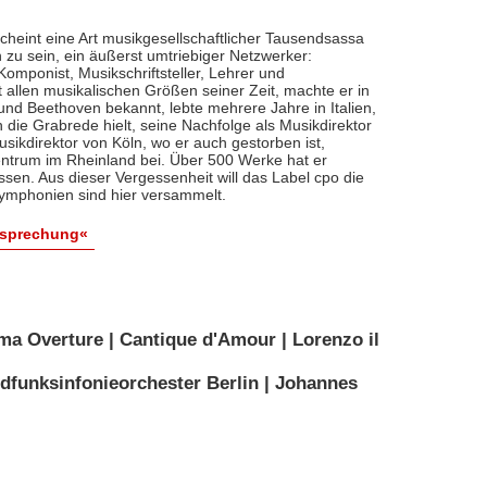
cheint eine Art musikgesellschaftlicher Tausendsassa
zu sein, ein äußerst umtriebiger Netzwerker:
, Komponist, Musikschriftsteller, Lehrer und
t allen musikalischen Größen seiner Zeit, machte er in
 und Beethoven bekannt, lebte mehrere Jahre in Italien,
die Grabrede hielt, seine Nachfolge als Musikdirektor
usikdirektor von Köln, wo er auch gestorben ist,
entrum im Rheinland bei. Über 500 Werke hat er
sen. Aus dieser Vergessenheit will das Label cpo die
ymphonien sind hier versammelt.
esprechung«
ma Overture | Cantique d'Amour | Lorenzo il
dfunksinfonieorchester Berlin | Johannes