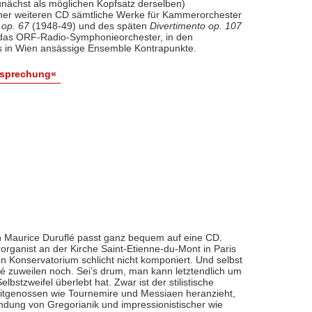
nächst als möglichen Kopfsatz derselben)
iner weiteren CD sämtliche Werke für Kammerorchester
 op. 67
(1948-49) und des späten
Divertimento op. 107
l das ORF-Radio-Symphonieorchester, in den
 in Wien ansässige Ensemble Kontrapunkte.
esprechung«
 Maurice Duruflé passt ganz bequem auf eine CD.
organist an der Kirche Saint-Etienne-du-Mont in Paris
n Konservatorium schlicht nicht komponiert. Und selbst
flé zuweilen noch. Sei’s drum, man kann letztendlich um
bstzweifel überlebt hat. Zwar ist der stilistische
eitgenossen wie Tournemire und Messiaen heranzieht,
indung von Gregorianik und impressionistischer wie