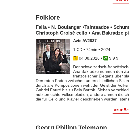
Folklore
Falla • N. Boulanger •Tsintsadze • Schum
Christoph Croisé cello • Ana Bakradze p
Avie AV2837
1 CD • 74min • 2024
04.08.2026
•
9 9 9
Der schweizerisch-französische
Ana Bakradze nehmen den Zuhö
französischer Eleganz über s
Den roten Faden zwischen unterschiedlichen Stilen 
durch alle Kompositionen weht der Geist der Volk
Gabriel Fauré bis zu Béla Bartók. Sieben verschie
nutzten echte Volksmelodien; andere ahmen die ch
die für Cello und Klavier geschrieben wurden, steh
»zur B
Georg Philipp Telemann