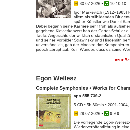
30.07.2026
•
10 10 10
Igor Markevitch (1912–1983) k
allem als stilbildenden Dirige
später Künstler wie Daniel Ba
Dabei begann seine Karriere sehr früh als aufsehe
gegebene Klavierkonzert hob der Cortot-Schüler e
Taufe. Angesichts der wirklich erstaunlichen Qualit
und seiner Vorbilder Strawinsky und Hindemith bem
unverständlich, gab der Maestro das Komponieren 
jedoch abrupt auf. Kein Wunder, dass es seine Werk
»zur B
Egon Wellesz
Complete Symphonies • Works for Cham
cpo 555 739-2
5 CD • 5h 30min • 2001-2004,
29.07.2026
•
9 9 9
Die vorliegende Egon-Wellesz-
Wiederveröffentlichung in ei