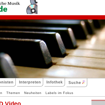
nisten
Interpreten
Infothek
Suche
en
Themen
Neuheiten
Labels im Fokus
D Video