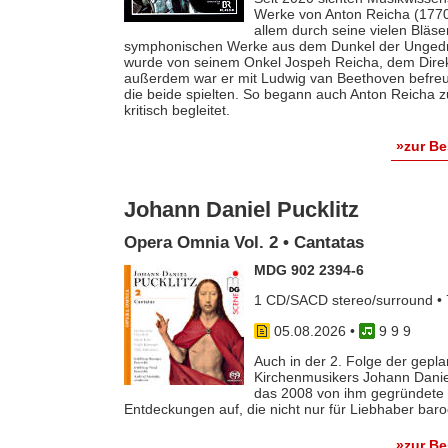
Werke von Anton Reicha (1770-
allem durch seine vielen Bläse
symphonischen Werke aus dem Dunkel der Ungedruc
wurde von seinem Onkel Jospeh Reicha, dem Direkto
außerdem war er mit Ludwig van Beethoven befreun
die beide spielten. So begann auch Anton Reicha
kritisch begleitet.
»zur B
Johann Daniel Pucklitz
Opera Omnia Vol. 2 • Cantatas
MDG 902 2394-6
1 CD/SACD stereo/surround • 
05.08.2026
•
9 9 9
Auch in der 2. Folge der gep
Kirchenmusikers Johann Danie
das 2008 von ihm gegründete 
Entdeckungen auf, die nicht nur für Liebhaber baro
»zur B