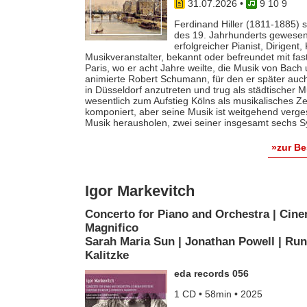
31.07.2026
•
9 10 9
Ferdinand Hiller (1811-1885) s
des 19. Jahrhunderts gewesen 
erfolgreicher Pianist, Dirigent
Musikveranstalter, bekannt oder befreundet mit fas
Paris, wo er acht Jahre weilte, die Musik von Bach
animierte Robert Schumann, für den er später auch 
in Düsseldorf anzutreten und trug als städtischer M
wesentlich zum Aufstieg Kölns als musikalisches Z
komponiert, aber seine Musik ist weitgehend verges
Musik herausholen, zwei seiner insgesamt sechs S
»zur B
Igor Markevitch
Concerto for Piano and Orchestra | Cine
Magnifico
Sarah Maria Sun | Jonathan Powell | Run
Kalitzke
eda records 056
1 CD • 58min • 2025