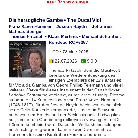
»zur Besprechung«
Die herzogliche Gambe • The Ducal Viol
Franz Xaver Hammer – Joseph Haydn – Johannes
Mathias Sperger
Thomas Fritzsch • Klaus Mertens • Michael Schönheit
Rondeau ROP6287
1 CD • 78min • 2025
22.07.2026
•
9 9 9
Thomas Fritzsch, dem die Musikwelt
bereits die Wiederentdeckung des
einzigen Exemplars der
12 Fantasien
für Viola da Gamba von Georg Philipp Telemann und vieler
weiterer Werke für dieses Instrument in der Osnabrücker
Ledebur-Sammlung
verdankt, wurde erneut fündig. Diesmal
stöberte er 14 Kompositionen von Franz Xaver Hammer
(1746-1817), für den Joseph Haydn höchstwahrscheinlich
seine Cello-Konzerte komponierte, in einer in Schwerin
aufbewahrten Handschrift der Schlosskapelle Ludwigslust
auf, bei der die Gambe originellerweise vorwiegend mit 2
Hörnern kombiniert wird. Da es der Weltersteinspielungen
noch nicht genug waren, kamen zwei Divertimenti von
Hammers für seine Kontrabasskonzerte berühmten