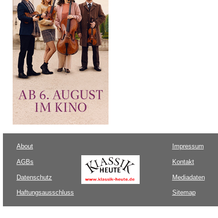
About
Impressum
AGBs
Kontakt
Datenschutz
Mediadaten
Haftungsausschluss
Sitemap