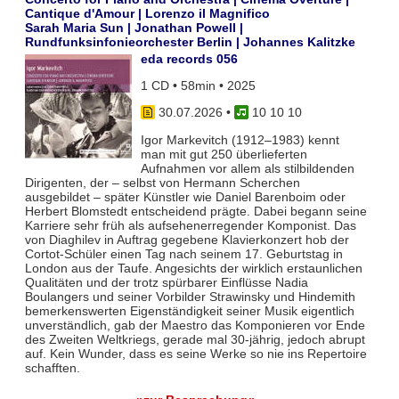
Cantique d'Amour | Lorenzo il Magnifico
Sarah Maria Sun | Jonathan Powell |
Rundfunksinfonieorchester Berlin | Johannes Kalitzke
eda records 056
1 CD • 58min • 2025
30.07.2026
•
10 10 10
Igor Markevitch (1912–1983) kennt
man mit gut 250 überlieferten
Aufnahmen vor allem als stilbildenden
Dirigenten, der – selbst von Hermann Scherchen
ausgebildet – später Künstler wie Daniel Barenboim oder
Herbert Blomstedt entscheidend prägte. Dabei begann seine
Karriere sehr früh als aufsehenerregender Komponist. Das
von Diaghilev in Auftrag gegebene Klavierkonzert hob der
Cortot-Schüler einen Tag nach seinem 17. Geburtstag in
London aus der Taufe. Angesichts der wirklich erstaunlichen
Qualitäten und der trotz spürbarer Einflüsse Nadia
Boulangers und seiner Vorbilder Strawinsky und Hindemith
bemerkenswerten Eigenständigkeit seiner Musik eigentlich
unverständlich, gab der Maestro das Komponieren vor Ende
des Zweiten Weltkriegs, gerade mal 30-jährig, jedoch abrupt
auf. Kein Wunder, dass es seine Werke so nie ins Repertoire
schafften.