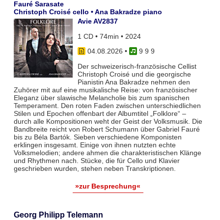
Fauré Sarasate
Christoph Croisé cello • Ana Bakradze piano
Avie AV2837
1 CD • 74min • 2024
04.08.2026
•
9 9 9
Der schweizerisch-französische Cellist
Christoph Croisé und die georgische
Pianistin Ana Bakradze nehmen den
Zuhörer mit auf eine musikalische Reise: von französischer
Eleganz über slawische Melancholie bis zum spanischen
Temperament. Den roten Faden zwischen unterschiedlichen
Stilen und Epochen offenbart der Albumtitel „Folklore“ –
durch alle Kompositionen weht der Geist der Volksmusik. Die
Bandbreite reicht von Robert Schumann über Gabriel Fauré
bis zu Béla Bartók. Sieben verschiedene Komponisten
erklingen insgesamt. Einige von ihnen nutzten echte
Volksmelodien; andere ahmen die charakteristischen Klänge
und Rhythmen nach. Stücke, die für Cello und Klavier
geschrieben wurden, stehen neben Transkriptionen.
»zur Besprechung«
Georg Philipp Telemann