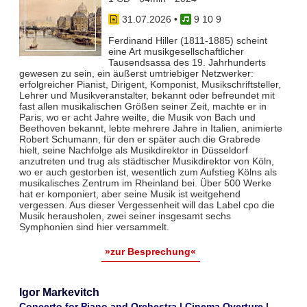
31.07.2026
•
9 10 9
Ferdinand Hiller (1811-1885) scheint
eine Art musikgesellschaftlicher
Tausendsassa des 19. Jahrhunderts
gewesen zu sein, ein äußerst umtriebiger Netzwerker:
erfolgreicher Pianist, Dirigent, Komponist, Musikschriftsteller,
Lehrer und Musikveranstalter, bekannt oder befreundet mit
fast allen musikalischen Größen seiner Zeit, machte er in
Paris, wo er acht Jahre weilte, die Musik von Bach und
Beethoven bekannt, lebte mehrere Jahre in Italien, animierte
Robert Schumann, für den er später auch die Grabrede
hielt, seine Nachfolge als Musikdirektor in Düsseldorf
anzutreten und trug als städtischer Musikdirektor von Köln,
wo er auch gestorben ist, wesentlich zum Aufstieg Kölns als
musikalisches Zentrum im Rheinland bei. Über 500 Werke
hat er komponiert, aber seine Musik ist weitgehend
vergessen. Aus dieser Vergessenheit will das Label cpo die
Musik herausholen, zwei seiner insgesamt sechs
Symphonien sind hier versammelt.
»zur Besprechung«
Igor Markevitch
Concerto for Piano and Orchestra | Cinema Overture |