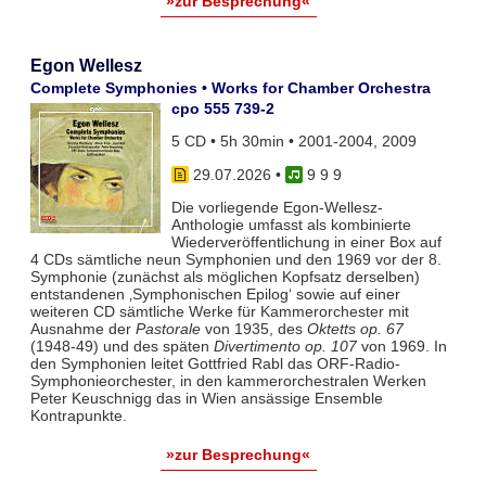
»zur Besprechung«
Egon Wellesz
Complete Symphonies • Works for Chamber Orchestra
cpo 555 739-2
5 CD • 5h 30min • 2001-2004, 2009
29.07.2026
•
9 9 9
Die vorliegende Egon-Wellesz-
Anthologie umfasst als kombinierte
Wiederveröffentlichung in einer Box auf
4 CDs sämtliche neun Symphonien und den 1969 vor der 8.
Symphonie (zunächst als möglichen Kopfsatz derselben)
entstandenen ‚Symphonischen Epilog‘ sowie auf einer
weiteren CD sämtliche Werke für Kammerorchester mit
Ausnahme der
Pastorale
von 1935, des
Oktetts op. 67
(1948-49) und des späten
Divertimento op. 107
von 1969. In
den Symphonien leitet Gottfried Rabl das ORF-Radio-
Symphonieorchester, in den kammerorchestralen Werken
Peter Keuschnigg das in Wien ansässige Ensemble
Kontrapunkte.
»zur Besprechung«