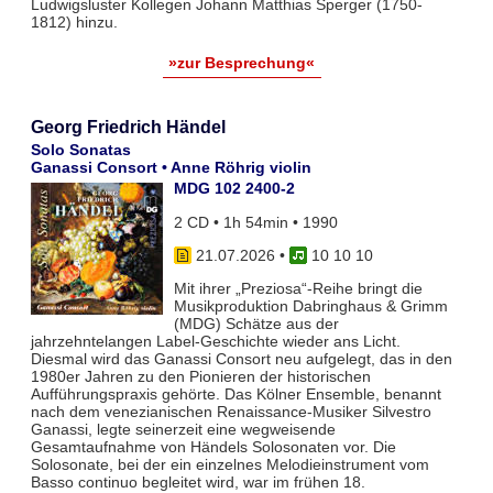
Ludwigsluster Kollegen Johann Matthias Sperger (1750-
1812) hinzu.
»zur Besprechung«
Georg Friedrich Händel
Solo Sonatas
Ganassi Consort • Anne Röhrig violin
MDG 102 2400-2
2 CD • 1h 54min • 1990
21.07.2026
•
10 10 10
Mit ihrer „Preziosa“-Reihe bringt die
Musikproduktion Dabringhaus & Grimm
(MDG) Schätze aus der
jahrzehntelangen Label-Geschichte wieder ans Licht.
Diesmal wird das Ganassi Consort neu aufgelegt, das in den
1980er Jahren zu den Pionieren der historischen
Aufführungspraxis gehörte. Das Kölner Ensemble, benannt
nach dem venezianischen Renaissance-Musiker Silvestro
Ganassi, legte seinerzeit eine wegweisende
Gesamtaufnahme von Händels Solosonaten vor. Die
Solosonate, bei der ein einzelnes Melodieinstrument vom
Basso continuo begleitet wird, war im frühen 18.