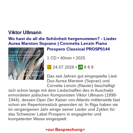
Viktor Ullmann
Wo hast du all die Schönheit hergenommen? - Lieder
Aurea Marston Soprano | Conrnelia Lenzin Piano
Prospero Classical PROSP0144
1 CD • 40min • 2025
24.07.2026
•
8 8 8
Das seit Jahren gut eingespielte Lied-
Duo Aurea Marston (Sopran) und
Cornelia Lenzin (Klavier) beschäftigt
sich schon lange mit dem Liedschaffen des in Auschwitz
ermordeten jüdischen Komponisten Viktor Ullmann (1898-
1944), dessen Oper
Der Kaiser von Atlantis
mittlerweile fast
schon ein Repertoirestück geworden ist. In Riga haben sie
im vergangenen Jahr einige seiner Lieder und Zyklen für
das Schweizer Label Prospero in engagierter und
kompetenter Weise eingespielt.
»zur Besprechung«