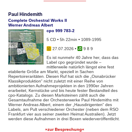
Paul Hindemith
Complete Orchestral Works II
Werner Andreas Albert
cpo 999 783-2
5 CD • 5h 22min • 1089-1995
27.07.2026
•
9 8 9
Es ist nunmehr 40 Jahre her, dass das
Label cpo gegründet wurde –
mittlerweile natürlich längst eine fest
etablierte Größe am Markt, speziell in Sachen
Repertoireraritäten. Diesen Ruf hat sich die „Osnabrücker
Klassikproduktion“ nicht zuletzt mit einer Reihe von
ambitionierten Aufnahmeprojekten in den 1990er Jahren
erarbeitet, Kernstücke und bis heute fester Bestandteil des
cpo-Katalogs. Zu diesen Marksteinen zählt auch die
Gesamtaufnahme der Orchesterwerke Paul Hindemiths mit
Werner Andreas Albert, einem der „Hausdirigenten“ des
Labels, am Pult verschiedener Orchester (neben dem RSO
Frankfurt vier aus seiner zweiten Heimat Australien). Jetzt
werden diese Aufnahmen in drei Boxen wiederveröffentlicht.
»zur Besprechung«