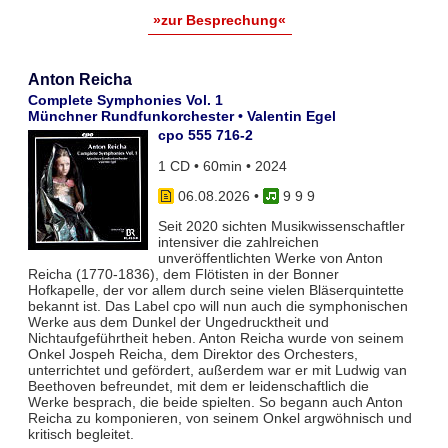
»zur Besprechung«
Anton Reicha
Complete Symphonies Vol. 1
Münchner Rundfunkorchester • Valentin Egel
cpo 555 716-2
1 CD • 60min • 2024
06.08.2026
•
9 9 9
Seit 2020 sichten Musikwissenschaftler
intensiver die zahlreichen
unveröffentlichten Werke von Anton
Reicha (1770-1836), dem Flötisten in der Bonner
Hofkapelle, der vor allem durch seine vielen Bläserquintette
bekannt ist. Das Label cpo will nun auch die symphonischen
Werke aus dem Dunkel der Ungedrucktheit und
Nichtaufgeführtheit heben. Anton Reicha wurde von seinem
Onkel Jospeh Reicha, dem Direktor des Orchesters,
unterrichtet und gefördert, außerdem war er mit Ludwig van
Beethoven befreundet, mit dem er leidenschaftlich die
Werke besprach, die beide spielten. So begann auch Anton
Reicha zu komponieren, von seinem Onkel argwöhnisch und
kritisch begleitet.