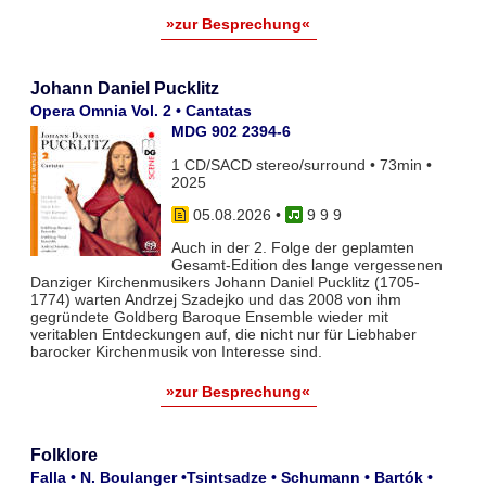
»zur Besprechung«
Johann Daniel Pucklitz
Opera Omnia Vol. 2 • Cantatas
MDG 902 2394-6
1 CD/SACD stereo/surround • 73min •
2025
05.08.2026
•
9 9 9
Auch in der 2. Folge der geplamten
Gesamt-Edition des lange vergessenen
Danziger Kirchenmusikers Johann Daniel Pucklitz (1705-
1774) warten Andrzej Szadejko und das 2008 von ihm
gegründete Goldberg Baroque Ensemble wieder mit
veritablen Entdeckungen auf, die nicht nur für Liebhaber
barocker Kirchenmusik von Interesse sind.
»zur Besprechung«
Folklore
Falla • N. Boulanger •Tsintsadze • Schumann • Bartók •