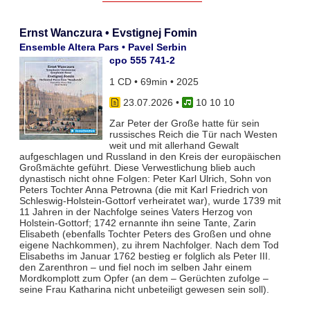
Ernst Wanczura • Evstignej Fomin
Ensemble Altera Pars • Pavel Serbin
cpo 555 741-2
1 CD • 69min • 2025
23.07.2026
•
10 10 10
Zar Peter der Große hatte für sein
russisches Reich die Tür nach Westen
weit und mit allerhand Gewalt
aufgeschlagen und Russland in den Kreis der europäischen
Großmächte geführt. Diese Verwestlichung blieb auch
dynastisch nicht ohne Folgen: Peter Karl Ulrich, Sohn von
Peters Tochter Anna Petrowna (die mit Karl Friedrich von
Schleswig-Holstein-Gottorf verheiratet war), wurde 1739 mit
11 Jahren in der Nachfolge seines Vaters Herzog von
Holstein-Gottorf; 1742 ernannte ihn seine Tante, Zarin
Elisabeth (ebenfalls Tochter Peters des Großen und ohne
eigene Nachkommen), zu ihrem Nachfolger. Nach dem Tod
Elisabeths im Januar 1762 bestieg er folglich als Peter III.
den Zarenthron – und fiel noch im selben Jahr einem
Mordkomplott zum Opfer (an dem – Gerüchten zufolge –
seine Frau Katharina nicht unbeteiligt gewesen sein soll).