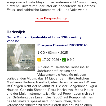
komponierte Emilie Mayer unter anderem acht Symphonien,
fünfzehn Ouvertüren, darunter die bedeutende zu Goethes
Faust
, und zahlreiche Kammermusik- und Vokalwerke.
»zur Besprechung«
Hadewijch
Grote Minne • Spirituality of Love 13th century
VocaMe
Prospero Classical PROSP0140
1 CD • 63min • 2025
17.07.2026
•
9 9 9
Auf eine musikalische Reise ins 13.
Jahrhundert führt uns das
Vokalensemble VocaMe mit dem
vorliegenden Album, das 14 Lieder der mittelalterlichen
Mystikerin Hadewijch enthält, über deren Leben und Wirken
im Übrigen nicht viel bekannt ist. Die vier Sängerinnen Sigrid
Hausen, Gerlinde Sämann, Petra Noskalová, Maria Hauer
und der Multi-Instrumentalist Michael Popp haben sich seit
der Gründung des Ensembles (2008) auf Komponistinnen
des Mittelalters spezialisiert und versuchen, deren
vergessene Arbeiten zu restaurieren und neu zu beleben.