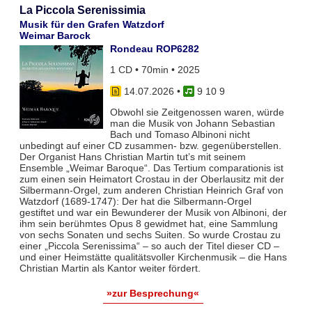
La Piccola Serenissimia
Musik für den Grafen Watzdorf
Weimar Barock
Rondeau ROP6282
1 CD • 70min • 2025
14.07.2026
•
9 10 9
Obwohl sie Zeitgenossen waren, würde
man die Musik von Johann Sebastian
Bach und Tomaso Albinoni nicht
unbedingt auf einer CD zusammen- bzw. gegenüberstellen.
Der Organist Hans Christian Martin tut’s mit seinem
Ensemble „Weimar Baroque“. Das Tertium comparationis ist
zum einen sein Heimatort Crostau in der Oberlausitz mit der
Silbermann-Orgel, zum anderen Christian Heinrich Graf von
Watzdorf (1689-1747): Der hat die Silbermann-Orgel
gestiftet und war ein Bewunderer der Musik von Albinoni, der
ihm sein berühmtes Opus 8 gewidmet hat, eine Sammlung
von sechs Sonaten und sechs Suiten. So wurde Crostau zu
einer „Piccola Serenissima“ – so auch der Titel dieser CD –
und einer Heimstätte qualitätsvoller Kirchenmusik – die Hans
Christian Martin als Kantor weiter fördert.
»zur Besprechung«