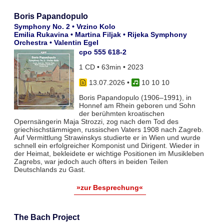
Boris Papandopulo
Symphony No. 2 • Vrzino Kolo
Emilia Rukavina • Martina Filjak • Rijeka Symphony
Orchestra • Valentin Egel
cpo 555 618-2
1 CD • 63min • 2023
13.07.2026
•
10 10 10
Boris Papandopulo (1906–1991), in
Honnef am Rhein geboren und Sohn
der berühmten kroatischen
Opernsängerin Maja Strozzi, zog nach dem Tod des
griechischstämmigen, russischen Vaters 1908 nach Zagreb.
Auf Vermittlung Strawinskys studierte er in Wien und wurde
schnell ein erfolgreicher Komponist und Dirigent. Wieder in
der Heimat, bekleidete er wichtige Positionen im Musikleben
Zagrebs, war jedoch auch öfters in beiden Teilen
Deutschlands zu Gast.
»zur Besprechung«
The Bach Project