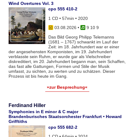
Wind Overtures Vol. 3
cpo 555 410-2
1 CD • 57min • 2020
03.08.2026
•
9 10 9
Das Bild Georg Philipp Telemanns
(1681 – 1767) schwankt im Lauf der
Zeit: im 18. Jahrhundert war er einer
der angesehensten Komponisten, im 19. Jahrhundert
verblasste sein Ruhm, er wurde gar als Vielschreiber
diskreditiert, im 20. Jahrhundert begann man, sein Schaffen,
das fast alle Gattungen, Formen und Stile der Musik
umfasst, zu sichten, zu werten und zu schätzen. Dieser
Prozess ist bis heute im Gang.
»zur Besprechung«
Ferdinand Hiller
Symphonies in E minor & C major
Brandenburisches Staatsorchester Frankfurt • Howard
Grifftiths
cpo 555 682-2
1 CD • 64min • 2024