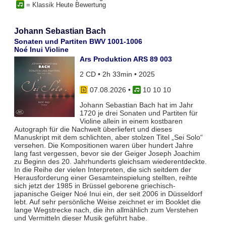
= Klassik Heute Bewertung
Johann Sebastian Bach
Sonaten und Partiten BWV 1001-1006
Noé Inui Violine
Ars Produktion ARS 89 003
2 CD • 2h 33min • 2025
07.08.2026
•
10 10 10
Johann Sebastian Bach hat im Jahr
1720 je drei Sonaten und Partiten für
Violine allein in einem kostbaren
Autograph für die Nachwelt überliefert und dieses
Manuskript mit dem schlichten, aber stolzen Titel „Sei Solo“
versehen. Die Kompositionen waren über hundert Jahre
lang fast vergessen, bevor sie der Geiger Joseph Joachim
zu Beginn des 20. Jahrhunderts gleichsam wiederentdeckte.
In die Reihe der vielen Interpreten, die sich seitdem der
Herausforderung einer Gesamteinspielung stellten, reihte
sich jetzt der 1985 in Brüssel geborene griechisch-
japanische Geiger Noé Inui ein, der seit 2006 in Düsseldorf
lebt. Auf sehr persönliche Weise zeichnet er im Booklet die
lange Wegstrecke nach, die ihn allmählich zum Verstehen
und Vermitteln dieser Musik geführt habe.