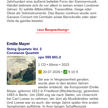
Jahrhundert eine äußerst beliebte Form der Kammermusik.
Händel widmete sich ihr vor allem in seinen ersten Londoner
Jahren. Er wählte Altblockflöte, Traversflöte, Geige oder
Oboe als Soloinstrumente. Das Basso continuo wurde vom
Ganassi Consort mit Cembalo sowie Barockcello oder aber
Viola da gamba besetzt.
»zur Besprechung«
Emilie Mayer
String Quartets Vol. 2
Constanze Quartett
cpo 555 601-2
1 CD • 68min • 2023
20.07.2026
•
9 10 9
Sie war in Vergessenheit geraten,
wurde aber in den letzten Jahren
wieder entdeckt: die Komponistin Emilie
Mayer, geboren 1812 in Friedland (Mecklenburg), gestorben
1883 in Berlin. Um 1840 zog sie nach Stettin, um Unterricht
bei Carl Loewe zu nehmen, der dort als Musikdirektor wirkte.
Und Loewe war es auch, der einige Jahre später ihre ersten
Symphonien aufführte. In ihrer langen Schaffenszeit