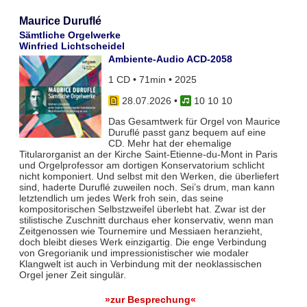
Maurice Duruflé
Sämtliche Orgelwerke
Winfried Lichtscheidel
Ambiente-Audio ACD-2058
1 CD • 71min • 2025
28.07.2026
•
10 10 10
Das Gesamtwerk für Orgel von Maurice
Duruflé passt ganz bequem auf eine
CD. Mehr hat der ehemalige
Titularorganist an der Kirche Saint-Etienne-du-Mont in Paris
und Orgelprofessor am dortigen Konservatorium schlicht
nicht komponiert. Und selbst mit den Werken, die überliefert
sind, haderte Duruflé zuweilen noch. Sei’s drum, man kann
letztendlich um jedes Werk froh sein, das seine
kompositorischen Selbstzweifel überlebt hat. Zwar ist der
stilistische Zuschnitt durchaus eher konservativ, wenn man
Zeitgenossen wie Tournemire und Messiaen heranzieht,
doch bleibt dieses Werk einzigartig. Die enge Verbindung
von Gregorianik und impressionistischer wie modaler
Klangwelt ist auch in Verbindung mit der neoklassischen
Orgel jener Zeit singulär.
»zur Besprechung«