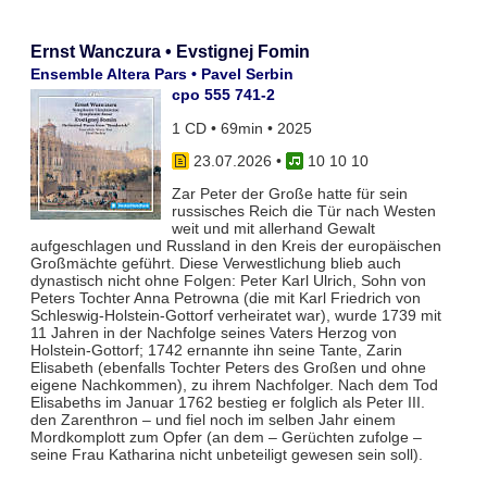
Ernst Wanczura • Evstignej Fomin
Ensemble Altera Pars • Pavel Serbin
cpo 555 741-2
1 CD • 69min • 2025
23.07.2026
•
10 10 10
Zar Peter der Große hatte für sein
russisches Reich die Tür nach Westen
weit und mit allerhand Gewalt
aufgeschlagen und Russland in den Kreis der europäischen
Großmächte geführt. Diese Verwestlichung blieb auch
dynastisch nicht ohne Folgen: Peter Karl Ulrich, Sohn von
Peters Tochter Anna Petrowna (die mit Karl Friedrich von
Schleswig-Holstein-Gottorf verheiratet war), wurde 1739 mit
11 Jahren in der Nachfolge seines Vaters Herzog von
Holstein-Gottorf; 1742 ernannte ihn seine Tante, Zarin
Elisabeth (ebenfalls Tochter Peters des Großen und ohne
eigene Nachkommen), zu ihrem Nachfolger. Nach dem Tod
Elisabeths im Januar 1762 bestieg er folglich als Peter III.
den Zarenthron – und fiel noch im selben Jahr einem
Mordkomplott zum Opfer (an dem – Gerüchten zufolge –
seine Frau Katharina nicht unbeteiligt gewesen sein soll).