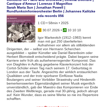
Cantique d'Amour | Lorenzo il Magnifico
Sarah Maria Sun | Jonathan Powell |
Rundfunksinfonieorchester Berlin | Johannes Kalitzke
eda records 056
1 CD • 58min • 2025
30.07.2026
•
10 10 10
Igor Markevitch (1912–1983) kennt
man mit gut 250 überlieferten
Aufnahmen vor allem als stilbildenden
Dirigenten, der – selbst von Hermann Scherchen
ausgebildet – später Künstler wie Daniel Barenboim oder
Herbert Blomstedt entscheidend prägte. Dabei begann seine
Karriere sehr früh als aufsehenerregender Komponist. Das
von Diaghilev in Auftrag gegebene Klavierkonzert hob der
Cortot-Schüler einen Tag nach seinem 17. Geburtstag in
London aus der Taufe. Angesichts der wirklich erstaunlichen
Qualitäten und der trotz spürbarer Einflüsse Nadia
Boulangers und seiner Vorbilder Strawinsky und Hindemith
bemerkenswerten Eigenständigkeit seiner Musik eigentlich
unverständlich, gab der Maestro das Komponieren vor Ende
des Zweiten Weltkriegs, gerade mal 30-jährig, jedoch abrupt
auf. Kein Wunder, dass es seine Werke so nie ins Repertoire
schafften.