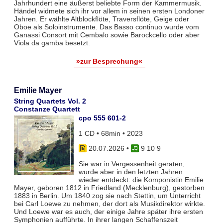
Jahrhundert eine äußerst beliebte Form der Kammermusik.
Händel widmete sich ihr vor allem in seinen ersten Londoner
Jahren. Er wählte Altblockflöte, Traversflöte, Geige oder
Oboe als Soloinstrumente. Das Basso continuo wurde vom
Ganassi Consort mit Cembalo sowie Barockcello oder aber
Viola da gamba besetzt.
»zur Besprechung«
Emilie Mayer
String Quartets Vol. 2
Constanze Quartett
cpo 555 601-2
1 CD • 68min • 2023
20.07.2026
•
9 10 9
Sie war in Vergessenheit geraten,
wurde aber in den letzten Jahren
wieder entdeckt: die Komponistin Emilie
Mayer, geboren 1812 in Friedland (Mecklenburg), gestorben
1883 in Berlin. Um 1840 zog sie nach Stettin, um Unterricht
bei Carl Loewe zu nehmen, der dort als Musikdirektor wirkte.
Und Loewe war es auch, der einige Jahre später ihre ersten
Symphonien aufführte. In ihrer langen Schaffenszeit