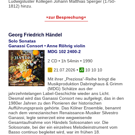
Ludwigsluster Kollegen Johann Matthias Sperger (1750-
1812) hinzu.
»zur Besprechung«
Georg Friedrich Händel
Solo Sonatas
Ganassi Consort • Anne Röhrig violin
MDG 102 2400-2
2 CD • 1h 54min • 1990
21.07.2026
•
10 10 10
Mit ihrer „Preziosa“-Reihe bringt die
Musikproduktion Dabringhaus & Grimm
(MDG) Schätze aus der
jahrzehntelangen Label-Geschichte wieder ans Licht.
Diesmal wird das Ganassi Consort neu aufgelegt, das in den
1980er Jahren zu den Pionieren der historischen
Aufführungspraxis gehörte. Das Kölner Ensemble, benannt
nach dem venezianischen Renaissance-Musiker Silvestro
Ganassi, legte seinerzeit eine wegweisende
Gesamtaufnahme von Händels Solosonaten vor. Die
Solosonate, bei der ein einzelnes Melodieinstrument vom
Basso continuo begleitet wird, war im frühen 18.