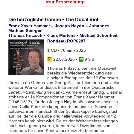
»zur Besprechung«
Die herzogliche Gambe • The Ducal Viol
Franz Xaver Hammer – Joseph Haydn – Johannes
Mathias Sperger
Thomas Fritzsch • Klaus Mertens • Michael Schönheit
Rondeau ROP6287
1 CD • 78min • 2025
22.07.2026
•
9 9 9
Thomas Fritzsch, dem die Musikwelt
bereits die Wiederentdeckung des
einzigen Exemplars der
12 Fantasien
für Viola da Gamba von Georg Philipp Telemann und vieler
weiterer Werke für dieses Instrument in der Osnabrücker
Ledebur-Sammlung
verdankt, wurde erneut fündig. Diesmal
stöberte er 14 Kompositionen von Franz Xaver Hammer
(1746-1817), für den Joseph Haydn höchstwahrscheinlich
seine Cello-Konzerte komponierte, in einer in Schwerin
aufbewahrten Handschrift der Schlosskapelle Ludwigslust
auf, bei der die Gambe originellerweise vorwiegend mit 2
Hörnern kombiniert wird. Da es der Weltersteinspielungen
noch nicht genug waren, kamen zwei Divertimenti von
Hammers für seine Kontrabasskonzerte berühmten