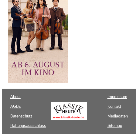
About
Impressum
AGBs
Kontakt
Datenschutz
Mediadaten
Haftungsausschluss
Sitemap