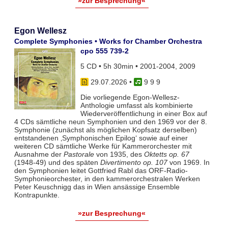
»zur Besprechung«
Egon Wellesz
Complete Symphonies • Works for Chamber Orchestra
cpo 555 739-2
5 CD • 5h 30min • 2001-2004, 2009
29.07.2026
•
9 9 9
Die vorliegende Egon-Wellesz-
Anthologie umfasst als kombinierte
Wiederveröffentlichung in einer Box auf
4 CDs sämtliche neun Symphonien und den 1969 vor der 8.
Symphonie (zunächst als möglichen Kopfsatz derselben)
entstandenen ‚Symphonischen Epilog‘ sowie auf einer
weiteren CD sämtliche Werke für Kammerorchester mit
Ausnahme der
Pastorale
von 1935, des
Oktetts op. 67
(1948-49) und des späten
Divertimento op. 107
von 1969. In
den Symphonien leitet Gottfried Rabl das ORF-Radio-
Symphonieorchester, in den kammerorchestralen Werken
Peter Keuschnigg das in Wien ansässige Ensemble
Kontrapunkte.
»zur Besprechung«