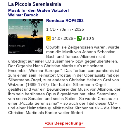
La Piccola Serenissimia
Musik für den Grafen Watzdorf
Weimar Barock
Rondeau ROP6282
1 CD • 70min • 2025
14.07.2026
•
9 10 9
Obwohl sie Zeitgenossen waren, würde
man die Musik von Johann Sebastian
Bach und Tomaso Albinoni nicht
unbedingt auf einer CD zusammen- bzw. gegenüberstellen.
Der Organist Hans Christian Martin tut’s mit seinem
Ensemble „Weimar Baroque“. Das Tertium comparationis ist
zum einen sein Heimatort Crostau in der Oberlausitz mit der
Silbermann-Orgel, zum anderen Christian Heinrich Graf von
Watzdorf (1689-1747): Der hat die Silbermann-Orgel
gestiftet und war ein Bewunderer der Musik von Albinoni, der
ihm sein berühmtes Opus 8 gewidmet hat, eine Sammlung
von sechs Sonaten und sechs Suiten. So wurde Crostau zu
einer „Piccola Serenissima“ – so auch der Titel dieser CD –
und einer Heimstätte qualitätsvoller Kirchenmusik – die Hans
Christian Martin als Kantor weiter fördert.
»zur Besprechung«