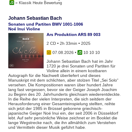
= Klassik Heute Bewertung
Johann Sebastian Bach
Sonaten und Partiten BWV 1001-1006
Noé Inui Violine
Ars Produktion ARS 89 003
2 CD • 2h 33min • 2025
07.08.2026
•
10 10 10
Johann Sebastian Bach hat im Jahr
1720 je drei Sonaten und Partiten für
Violine allein in einem kostbaren
Autograph für die Nachwelt überliefert und dieses
Manuskript mit dem schlichten, aber stolzen Titel „Sei Solo“
versehen. Die Kompositionen waren über hundert Jahre
lang fast vergessen, bevor sie der Geiger Joseph Joachim
zu Beginn des 20. Jahrhunderts gleichsam wiederentdeckte.
In die Reihe der vielen Interpreten, die sich seitdem der
Herausforderung einer Gesamteinspielung stellten, reihte
sich jetzt der 1985 in Brüssel geborene griechisch-
japanische Geiger Noé Inui ein, der seit 2006 in Düsseldorf
lebt. Auf sehr persönliche Weise zeichnet er im Booklet die
lange Wegstrecke nach, die ihn allmählich zum Verstehen
und Vermitteln dieser Musik geführt habe.