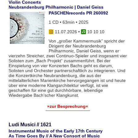
Violin Concerts
Neubrandenburg Philharmonic | Daniel Geiss
PASCHENrecords PR 260092
1 CD • 63min • 2025
11.07.2026
•
10 10 10
Von „großer Kammermusik” spricht der
Dirigent der Neubrandenburg
Philharmonic, Daniel Geiss, wenn er
vierzehn Streicher, zwei Continuo-Spieler und insgesamt vier
Solisten zum „Bach Projekt“ zusammenführt. Bei der
Einspielung von vier Konzerten Bachs geht es darum,
Solisten und Orchester partnerschaftlich zu integrieren. Und
die Konzertkirche Neubrandenburg, die aus der
mittelalterlichen Marienkirche hervorgegangen ist und heute
über eine moderne Klangarchitektur verfügt, ist wie
geschaffen für eine gut durchhörbare, lebendige
Wiedergabe Bach’scher Klangkunst.
»zur Besprechung«
Ludi Musici // 1621
Instrumental Music of the Early 17th Century
As Time Goes By // A New Consort of Music