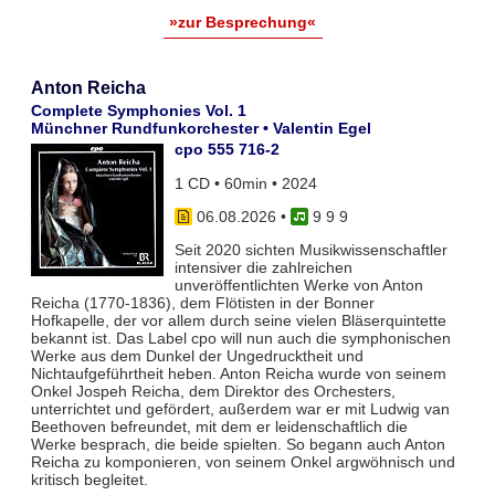
»zur Besprechung«
Anton Reicha
Complete Symphonies Vol. 1
Münchner Rundfunkorchester • Valentin Egel
cpo 555 716-2
1 CD • 60min • 2024
06.08.2026
•
9 9 9
Seit 2020 sichten Musikwissenschaftler
intensiver die zahlreichen
unveröffentlichten Werke von Anton
Reicha (1770-1836), dem Flötisten in der Bonner
Hofkapelle, der vor allem durch seine vielen Bläserquintette
bekannt ist. Das Label cpo will nun auch die symphonischen
Werke aus dem Dunkel der Ungedrucktheit und
Nichtaufgeführtheit heben. Anton Reicha wurde von seinem
Onkel Jospeh Reicha, dem Direktor des Orchesters,
unterrichtet und gefördert, außerdem war er mit Ludwig van
Beethoven befreundet, mit dem er leidenschaftlich die
Werke besprach, die beide spielten. So begann auch Anton
Reicha zu komponieren, von seinem Onkel argwöhnisch und
kritisch begleitet.