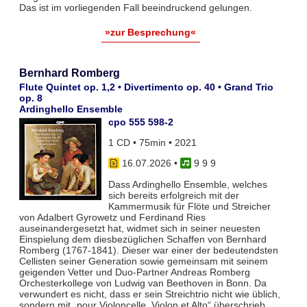
Das ist im vorliegenden Fall beeindruckend gelungen.
»zur Besprechung«
Bernhard Romberg
Flute Quintet op. 1,2 • Divertimento op. 40 • Grand Trio
op. 8
Ardinghello Ensemble
cpo 555 598-2
1 CD • 75min • 2021
16.07.2026
•
9 9 9
Dass Ardinghello Ensemble, welches
sich bereits erfolgreich mit der
Kammermusik für Flöte und Streicher
von Adalbert Gyrowetz und Ferdinand Ries
auseinandergesetzt hat, widmet sich in seiner neuesten
Einspielung dem diesbezüglichen Schaffen von Bernhard
Romberg (1767-1841). Dieser war einer der bedeutendsten
Cellisten seiner Generation sowie gemeinsam mit seinem
geigenden Vetter und Duo-Partner Andreas Romberg
Orchesterkollege von Ludwig van Beethoven in Bonn. Da
verwundert es nicht, dass er sein Streichtrio nicht wie üblich,
sondern mit „pour Violoncelle, Violon et Alto“ überschrieb.