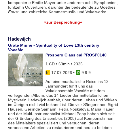
komponierte Emilie Mayer unter anderem acht Symphonien,
fünfzehn Ouvertüren, darunter die bedeutende zu Goethes
Faust
, und zahlreiche Kammermusik- und Vokalwerke.
»zur Besprechung«
Hadewijch
Grote Minne • Spirituality of Love 13th century
VocaMe
Prospero Classical PROSP0140
1 CD • 63min • 2025
17.07.2026
•
9 9 9
Auf eine musikalische Reise ins 13.
Jahrhundert führt uns das
Vokalensemble VocaMe mit dem
vorliegenden Album, das 14 Lieder der mittelalterlichen
Mystikerin Hadewijch enthält, über deren Leben und Wirken
im Übrigen nicht viel bekannt ist. Die vier Sängerinnen Sigrid
Hausen, Gerlinde Sämann, Petra Noskalová, Maria Hauer
und der Multi-Instrumentalist Michael Popp haben sich seit
der Gründung des Ensembles (2008) auf Komponistinnen
des Mittelalters spezialisiert und versuchen, deren
vergessene Arbeiten zu restaurieren und neu zu beleben.