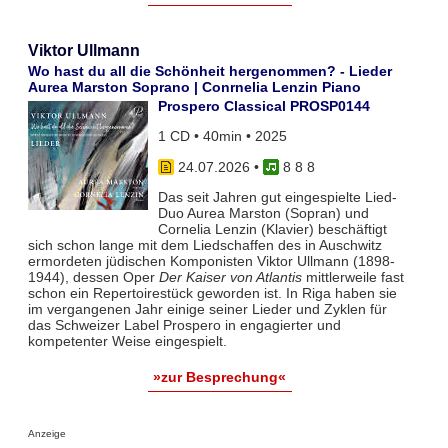
Viktor Ullmann
Wo hast du all die Schönheit hergenommen? - Lieder
Aurea Marston Soprano | Conrnelia Lenzin Piano
Prospero Classical PROSP0144
1 CD • 40min • 2025
24.07.2026
•
8 8 8
Das seit Jahren gut eingespielte Lied-
Duo Aurea Marston (Sopran) und
Cornelia Lenzin (Klavier) beschäftigt
sich schon lange mit dem Liedschaffen des in Auschwitz
ermordeten jüdischen Komponisten Viktor Ullmann (1898-
1944), dessen Oper
Der Kaiser von Atlantis
mittlerweile fast
schon ein Repertoirestück geworden ist. In Riga haben sie
im vergangenen Jahr einige seiner Lieder und Zyklen für
das Schweizer Label Prospero in engagierter und
kompetenter Weise eingespielt.
»zur Besprechung«
Anzeige