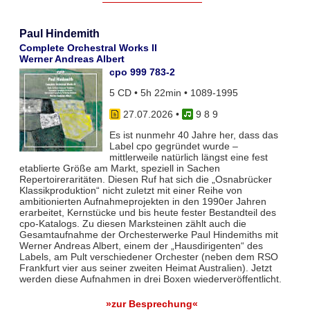
Paul Hindemith
Complete Orchestral Works II
Werner Andreas Albert
cpo 999 783-2
5 CD • 5h 22min • 1089-1995
27.07.2026
•
9 8 9
Es ist nunmehr 40 Jahre her, dass das
Label cpo gegründet wurde –
mittlerweile natürlich längst eine fest
etablierte Größe am Markt, speziell in Sachen
Repertoireraritäten. Diesen Ruf hat sich die „Osnabrücker
Klassikproduktion“ nicht zuletzt mit einer Reihe von
ambitionierten Aufnahmeprojekten in den 1990er Jahren
erarbeitet, Kernstücke und bis heute fester Bestandteil des
cpo-Katalogs. Zu diesen Marksteinen zählt auch die
Gesamtaufnahme der Orchesterwerke Paul Hindemiths mit
Werner Andreas Albert, einem der „Hausdirigenten“ des
Labels, am Pult verschiedener Orchester (neben dem RSO
Frankfurt vier aus seiner zweiten Heimat Australien). Jetzt
werden diese Aufnahmen in drei Boxen wiederveröffentlicht.
»zur Besprechung«