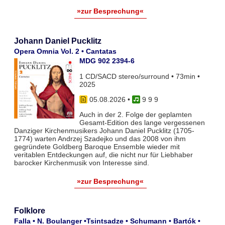
»zur Besprechung«
Johann Daniel Pucklitz
Opera Omnia Vol. 2 • Cantatas
MDG 902 2394-6
1 CD/SACD stereo/surround • 73min •
2025
05.08.2026
•
9 9 9
Auch in der 2. Folge der geplamten
Gesamt-Edition des lange vergessenen
Danziger Kirchenmusikers Johann Daniel Pucklitz (1705-
1774) warten Andrzej Szadejko und das 2008 von ihm
gegründete Goldberg Baroque Ensemble wieder mit
veritablen Entdeckungen auf, die nicht nur für Liebhaber
barocker Kirchenmusik von Interesse sind.
»zur Besprechung«
Folklore
Falla • N. Boulanger •Tsintsadze • Schumann • Bartók •