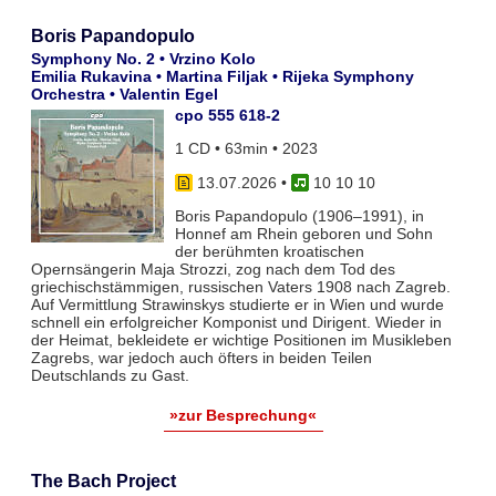
Boris Papandopulo
Symphony No. 2 • Vrzino Kolo
Emilia Rukavina • Martina Filjak • Rijeka Symphony
Orchestra • Valentin Egel
cpo 555 618-2
1 CD • 63min • 2023
13.07.2026
•
10 10 10
Boris Papandopulo (1906–1991), in
Honnef am Rhein geboren und Sohn
der berühmten kroatischen
Opernsängerin Maja Strozzi, zog nach dem Tod des
griechischstämmigen, russischen Vaters 1908 nach Zagreb.
Auf Vermittlung Strawinskys studierte er in Wien und wurde
schnell ein erfolgreicher Komponist und Dirigent. Wieder in
der Heimat, bekleidete er wichtige Positionen im Musikleben
Zagrebs, war jedoch auch öfters in beiden Teilen
Deutschlands zu Gast.
»zur Besprechung«
The Bach Project