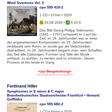
Wind Overtures Vol. 3
cpo 555 410-2
1 CD • 57min • 2020
03.08.2026
•
9 10 9
Das Bild Georg Philipp Telemanns
(1681 – 1767) schwankt im Lauf der
Zeit: im 18. Jahrhundert war er einer
der angesehensten Komponisten, im 19. Jahrhundert
verblasste sein Ruhm, er wurde gar als Vielschreiber
diskreditiert, im 20. Jahrhundert begann man, sein Schaffen,
das fast alle Gattungen, Formen und Stile der Musik
umfasst, zu sichten, zu werten und zu schätzen. Dieser
Prozess ist bis heute im Gang.
»zur Besprechung«
Ferdinand Hiller
Symphonies in E minor & C major
Brandenburisches Staatsorchester Frankfurt • Howard
Grifftiths
cpo 555 682-2
1 CD • 64min • 2024