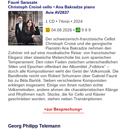
Fauré Sarasate
Christoph Croisé cello • Ana Bakradze piano
Avie AV2837
1 CD • 74min • 2024
04.08.2026
•
9 9 9
Der schweizerisch-französische Cellist
Christoph Croisé und die georgische
Pianistin Ana Bakradze nehmen den
Zuhörer mit auf eine musikalische Reise: von französischer
Eleganz über slawische Melancholie bis zum spanischen
Temperament. Den roten Faden zwischen unterschiedlichen
Stilen und Epochen offenbart der Albumtitel „Folklore“ –
durch alle Kompositionen weht der Geist der Volksmusik. Die
Bandbreite reicht von Robert Schumann über Gabriel Fauré
bis zu Béla Bartók. Sieben verschiedene Komponisten
erklingen insgesamt. Einige von ihnen nutzten echte
Volksmelodien; andere ahmen die charakteristischen Klänge
und Rhythmen nach. Stücke, die für Cello und Klavier
geschrieben wurden, stehen neben Transkriptionen.
»zur Besprechung«
Georg Philipp Telemann