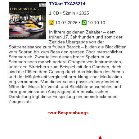
TYXart TXA26214
1 CD • 52min • 2025
10.07.2026
•
10 10 10
In ihrem goldenen Zeitalter – dem
frühen 17. Jahrhundert und somit der
Zeit des Übergangs von der
Spätrenaissance zum frühen Barock – bilden die Blockflöten
vom Sopran bis zum Bass den ganzen Chor menschlicher
Stimmen ab. Zwar teil­ten dieses breite Spektrum an
Stimmen noch manch andere Gruppen von Instrumenten,
unter den Streichern zum Bei­spiel mit den Gamben, doch
sind die Flöten dem Gesang durch das Medium des Atems
und der Möglichkeit vergleich­barer klanglicher Modulation
eng verbunden. Von dieser schon physisch begründeten
Nähe der Musik für Vokal- und Blockflö­tenensembles und
ihrer gemeinsamen Ausprägung der musikalischen
Darstellung legt diese Einspielung ein beeindruckendes
Zeugnis ab.
»zur Besprechung«
▲