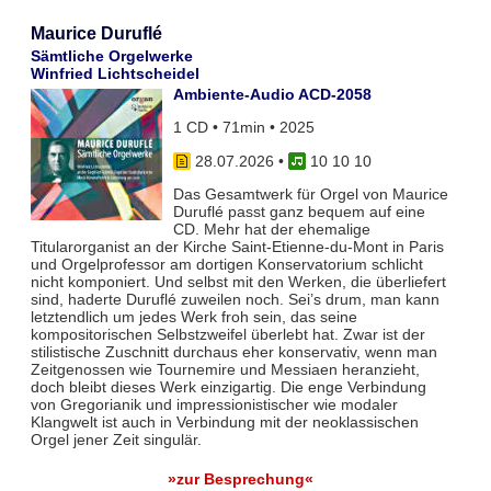
Maurice Duruflé
Sämtliche Orgelwerke
Winfried Lichtscheidel
Ambiente-Audio ACD-2058
1 CD • 71min • 2025
28.07.2026
•
10 10 10
Das Gesamtwerk für Orgel von Maurice
Duruflé passt ganz bequem auf eine
CD. Mehr hat der ehemalige
Titularorganist an der Kirche Saint-Etienne-du-Mont in Paris
und Orgelprofessor am dortigen Konservatorium schlicht
nicht komponiert. Und selbst mit den Werken, die überliefert
sind, haderte Duruflé zuweilen noch. Sei’s drum, man kann
letztendlich um jedes Werk froh sein, das seine
kompositorischen Selbstzweifel überlebt hat. Zwar ist der
stilistische Zuschnitt durchaus eher konservativ, wenn man
Zeitgenossen wie Tournemire und Messiaen heranzieht,
doch bleibt dieses Werk einzigartig. Die enge Verbindung
von Gregorianik und impressionistischer wie modaler
Klangwelt ist auch in Verbindung mit der neoklassischen
Orgel jener Zeit singulär.
»zur Besprechung«