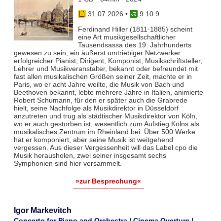
31.07.2026
•
9 10 9
Ferdinand Hiller (1811-1885) scheint
eine Art musikgesellschaftlicher
Tausendsassa des 19. Jahrhunderts
gewesen zu sein, ein äußerst umtriebiger Netzwerker:
erfolgreicher Pianist, Dirigent, Komponist, Musikschriftsteller,
Lehrer und Musikveranstalter, bekannt oder befreundet mit
fast allen musikalischen Größen seiner Zeit, machte er in
Paris, wo er acht Jahre weilte, die Musik von Bach und
Beethoven bekannt, lebte mehrere Jahre in Italien, animierte
Robert Schumann, für den er später auch die Grabrede
hielt, seine Nachfolge als Musikdirektor in Düsseldorf
anzutreten und trug als städtischer Musikdirektor von Köln,
wo er auch gestorben ist, wesentlich zum Aufstieg Kölns als
musikalisches Zentrum im Rheinland bei. Über 500 Werke
hat er komponiert, aber seine Musik ist weitgehend
vergessen. Aus dieser Vergessenheit will das Label cpo die
Musik herausholen, zwei seiner insgesamt sechs
Symphonien sind hier versammelt.
»zur Besprechung«
Igor Markevitch
Concerto for Piano and Orchestra | Cinema Overture |