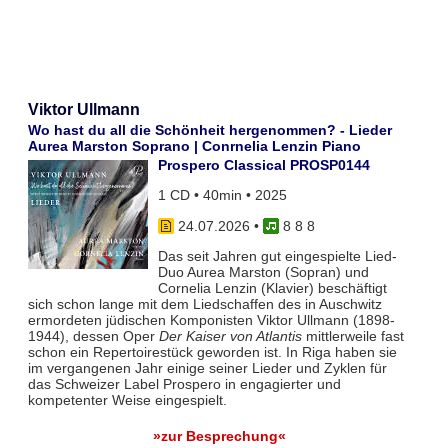
Viktor Ullmann
Wo hast du all die Schönheit hergenommen? - Lieder
Aurea Marston Soprano | Conrnelia Lenzin Piano
Prospero Classical PROSP0144
1 CD • 40min • 2025
24.07.2026
•
8 8 8
Das seit Jahren gut eingespielte Lied-
Duo Aurea Marston (Sopran) und
Cornelia Lenzin (Klavier) beschäftigt
sich schon lange mit dem Liedschaffen des in Auschwitz
ermordeten jüdischen Komponisten Viktor Ullmann (1898-
1944), dessen Oper
Der Kaiser von Atlantis
mittlerweile fast
schon ein Repertoirestück geworden ist. In Riga haben sie
im vergangenen Jahr einige seiner Lieder und Zyklen für
das Schweizer Label Prospero in engagierter und
kompetenter Weise eingespielt.
»zur Besprechung«