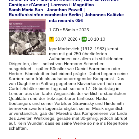
Cantique d'Amour | Lorenzo il Magnifico
Sarah Maria Sun | Jonathan Powell |
Rundfunksinfonieorchester Berlin | Johannes Kalitzke
eda records 056
1 CD • 58min • 2025
30.07.2026
•
10 10 10
Igor Markevitch (1912–1983) kennt
man mit gut 250 überlieferten
Aufnahmen vor allem als stilbildenden
Dirigenten, der – selbst von Hermann Scherchen
ausgebildet – später Künstler wie Daniel Barenboim oder
Herbert Blomstedt entscheidend prägte. Dabei begann seine
Karriere sehr früh als aufsehenerregender Komponist. Das
von Diaghilev in Auftrag gegebene Klavierkonzert hob der
Cortot-Schüler einen Tag nach seinem 17. Geburtstag in
London aus der Taufe. Angesichts der wirklich erstaunlichen
Qualitäten und der trotz spürbarer Einflüsse Nadia
Boulangers und seiner Vorbilder Strawinsky und Hindemith
bemerkenswerten Eigenständigkeit seiner Musik eigentlich
unverständlich, gab der Maestro das Komponieren vor Ende
des Zweiten Weltkriegs, gerade mal 30-jährig, jedoch abrupt
auf. Kein Wunder, dass es seine Werke so nie ins Repertoire
schafften.