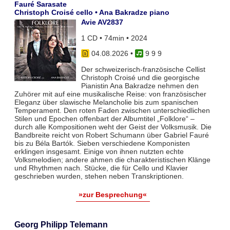
Fauré Sarasate
Christoph Croisé cello • Ana Bakradze piano
Avie AV2837
1 CD • 74min • 2024
04.08.2026
•
9 9 9
Der schweizerisch-französische Cellist
Christoph Croisé und die georgische
Pianistin Ana Bakradze nehmen den
Zuhörer mit auf eine musikalische Reise: von französischer
Eleganz über slawische Melancholie bis zum spanischen
Temperament. Den roten Faden zwischen unterschiedlichen
Stilen und Epochen offenbart der Albumtitel „Folklore“ –
durch alle Kompositionen weht der Geist der Volksmusik. Die
Bandbreite reicht von Robert Schumann über Gabriel Fauré
bis zu Béla Bartók. Sieben verschiedene Komponisten
erklingen insgesamt. Einige von ihnen nutzten echte
Volksmelodien; andere ahmen die charakteristischen Klänge
und Rhythmen nach. Stücke, die für Cello und Klavier
geschrieben wurden, stehen neben Transkriptionen.
»zur Besprechung«
Georg Philipp Telemann