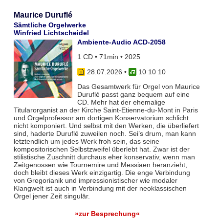
Maurice Duruflé
Sämtliche Orgelwerke
Winfried Lichtscheidel
Ambiente-Audio ACD-2058
1 CD • 71min • 2025
28.07.2026
•
10 10 10
Das Gesamtwerk für Orgel von Maurice
Duruflé passt ganz bequem auf eine
CD. Mehr hat der ehemalige
Titularorganist an der Kirche Saint-Etienne-du-Mont in Paris
und Orgelprofessor am dortigen Konservatorium schlicht
nicht komponiert. Und selbst mit den Werken, die überliefert
sind, haderte Duruflé zuweilen noch. Sei’s drum, man kann
letztendlich um jedes Werk froh sein, das seine
kompositorischen Selbstzweifel überlebt hat. Zwar ist der
stilistische Zuschnitt durchaus eher konservativ, wenn man
Zeitgenossen wie Tournemire und Messiaen heranzieht,
doch bleibt dieses Werk einzigartig. Die enge Verbindung
von Gregorianik und impressionistischer wie modaler
Klangwelt ist auch in Verbindung mit der neoklassischen
Orgel jener Zeit singulär.
»zur Besprechung«