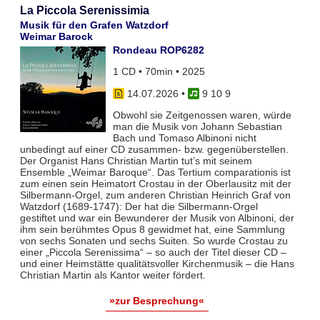
La Piccola Serenissimia
Musik für den Grafen Watzdorf
Weimar Barock
Rondeau ROP6282
1 CD • 70min • 2025
14.07.2026
•
9 10 9
Obwohl sie Zeitgenossen waren, würde
man die Musik von Johann Sebastian
Bach und Tomaso Albinoni nicht
unbedingt auf einer CD zusammen- bzw. gegenüberstellen.
Der Organist Hans Christian Martin tut’s mit seinem
Ensemble „Weimar Baroque“. Das Tertium comparationis ist
zum einen sein Heimatort Crostau in der Oberlausitz mit der
Silbermann-Orgel, zum anderen Christian Heinrich Graf von
Watzdorf (1689-1747): Der hat die Silbermann-Orgel
gestiftet und war ein Bewunderer der Musik von Albinoni, der
ihm sein berühmtes Opus 8 gewidmet hat, eine Sammlung
von sechs Sonaten und sechs Suiten. So wurde Crostau zu
einer „Piccola Serenissima“ – so auch der Titel dieser CD –
und einer Heimstätte qualitätsvoller Kirchenmusik – die Hans
Christian Martin als Kantor weiter fördert.
»zur Besprechung«