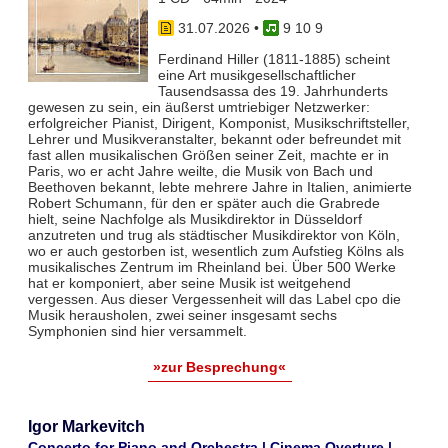
31.07.2026
•
9 10 9
Ferdinand Hiller (1811-1885) scheint
eine Art musikgesellschaftlicher
Tausendsassa des 19. Jahrhunderts
gewesen zu sein, ein äußerst umtriebiger Netzwerker:
erfolgreicher Pianist, Dirigent, Komponist, Musikschriftsteller,
Lehrer und Musikveranstalter, bekannt oder befreundet mit
fast allen musikalischen Größen seiner Zeit, machte er in
Paris, wo er acht Jahre weilte, die Musik von Bach und
Beethoven bekannt, lebte mehrere Jahre in Italien, animierte
Robert Schumann, für den er später auch die Grabrede
hielt, seine Nachfolge als Musikdirektor in Düsseldorf
anzutreten und trug als städtischer Musikdirektor von Köln,
wo er auch gestorben ist, wesentlich zum Aufstieg Kölns als
musikalisches Zentrum im Rheinland bei. Über 500 Werke
hat er komponiert, aber seine Musik ist weitgehend
vergessen. Aus dieser Vergessenheit will das Label cpo die
Musik herausholen, zwei seiner insgesamt sechs
Symphonien sind hier versammelt.
»zur Besprechung«
Igor Markevitch
Concerto for Piano and Orchestra | Cinema Overture |