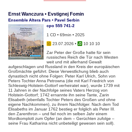
Ernst Wanczura • Evstignej Fomin
Ensemble Altera Pars • Pavel Serbin
cpo 555 741-2
1 CD • 69min • 2025
23.07.2026
•
10 10 10
Zar Peter der Große hatte für sein
russisches Reich die Tür nach Westen
weit und mit allerhand Gewalt
aufgeschlagen und Russland in den Kreis der europäischen
Großmächte geführt. Diese Verwestlichung blieb auch
dynastisch nicht ohne Folgen: Peter Karl Ulrich, Sohn von
Peters Tochter Anna Petrowna (die mit Karl Friedrich von
Schleswig-Holstein-Gottorf verheiratet war), wurde 1739 mit
11 Jahren in der Nachfolge seines Vaters Herzog von
Holstein-Gottorf; 1742 ernannte ihn seine Tante, Zarin
Elisabeth (ebenfalls Tochter Peters des Großen und ohne
eigene Nachkommen), zu ihrem Nachfolger. Nach dem Tod
Elisabeths im Januar 1762 bestieg er folglich als Peter III.
den Zarenthron – und fiel noch im selben Jahr einem
Mordkomplott zum Opfer (an dem – Gerüchten zufolge –
seine Frau Katharina nicht unbeteiligt gewesen sein soll).