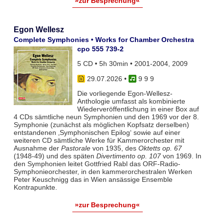
»zur Besprechung«
Egon Wellesz
Complete Symphonies • Works for Chamber Orchestra
cpo 555 739-2
5 CD • 5h 30min • 2001-2004, 2009
29.07.2026
•
9 9 9
Die vorliegende Egon-Wellesz-
Anthologie umfasst als kombinierte
Wiederveröffentlichung in einer Box auf
4 CDs sämtliche neun Symphonien und den 1969 vor der 8.
Symphonie (zunächst als möglichen Kopfsatz derselben)
entstandenen ‚Symphonischen Epilog‘ sowie auf einer
weiteren CD sämtliche Werke für Kammerorchester mit
Ausnahme der
Pastorale
von 1935, des
Oktetts op. 67
(1948-49) und des späten
Divertimento op. 107
von 1969. In
den Symphonien leitet Gottfried Rabl das ORF-Radio-
Symphonieorchester, in den kammerorchestralen Werken
Peter Keuschnigg das in Wien ansässige Ensemble
Kontrapunkte.
»zur Besprechung«