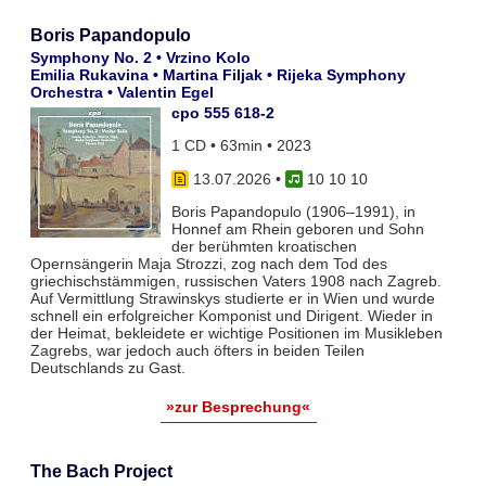
Boris Papandopulo
Symphony No. 2 • Vrzino Kolo
Emilia Rukavina • Martina Filjak • Rijeka Symphony
Orchestra • Valentin Egel
cpo 555 618-2
1 CD • 63min • 2023
13.07.2026
•
10 10 10
Boris Papandopulo (1906–1991), in
Honnef am Rhein geboren und Sohn
der berühmten kroatischen
Opernsängerin Maja Strozzi, zog nach dem Tod des
griechischstämmigen, russischen Vaters 1908 nach Zagreb.
Auf Vermittlung Strawinskys studierte er in Wien und wurde
schnell ein erfolgreicher Komponist und Dirigent. Wieder in
der Heimat, bekleidete er wichtige Positionen im Musikleben
Zagrebs, war jedoch auch öfters in beiden Teilen
Deutschlands zu Gast.
»zur Besprechung«
The Bach Project