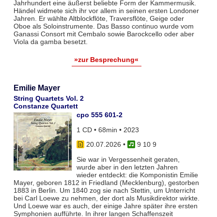
Jahrhundert eine äußerst beliebte Form der Kammermusik.
Händel widmete sich ihr vor allem in seinen ersten Londoner
Jahren. Er wählte Altblockflöte, Traversflöte, Geige oder
Oboe als Soloinstrumente. Das Basso continuo wurde vom
Ganassi Consort mit Cembalo sowie Barockcello oder aber
Viola da gamba besetzt.
»zur Besprechung«
Emilie Mayer
String Quartets Vol. 2
Constanze Quartett
cpo 555 601-2
1 CD • 68min • 2023
20.07.2026
•
9 10 9
Sie war in Vergessenheit geraten,
wurde aber in den letzten Jahren
wieder entdeckt: die Komponistin Emilie
Mayer, geboren 1812 in Friedland (Mecklenburg), gestorben
1883 in Berlin. Um 1840 zog sie nach Stettin, um Unterricht
bei Carl Loewe zu nehmen, der dort als Musikdirektor wirkte.
Und Loewe war es auch, der einige Jahre später ihre ersten
Symphonien aufführte. In ihrer langen Schaffenszeit