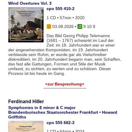
Wind Overtures Vol. 3
cpo 555 410-2
1 CD • 57min • 2020
03.08.2026
•
9 10 9
Das Bild Georg Philipp Telemanns
(1681 – 1767) schwankt im Lauf der
Zeit: im 18. Jahrhundert war er einer
der angesehensten Komponisten, im 19. Jahrhundert
verblasste sein Ruhm, er wurde gar als Vielschreiber
diskreditiert, im 20. Jahrhundert begann man, sein Schaffen,
das fast alle Gattungen, Formen und Stile der Musik
umfasst, zu sichten, zu werten und zu schätzen. Dieser
Prozess ist bis heute im Gang.
»zur Besprechung«
Ferdinand Hiller
Symphonies in E minor & C major
Brandenburisches Staatsorchester Frankfurt • Howard
Grifftiths
cpo 555 682-2
1 CD • 64min • 2024