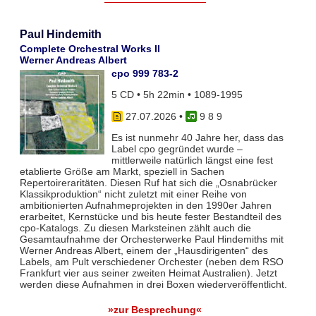
Paul Hindemith
Complete Orchestral Works II
Werner Andreas Albert
cpo 999 783-2
5 CD • 5h 22min • 1089-1995
27.07.2026
•
9 8 9
Es ist nunmehr 40 Jahre her, dass das
Label cpo gegründet wurde –
mittlerweile natürlich längst eine fest
etablierte Größe am Markt, speziell in Sachen
Repertoireraritäten. Diesen Ruf hat sich die „Osnabrücker
Klassikproduktion“ nicht zuletzt mit einer Reihe von
ambitionierten Aufnahmeprojekten in den 1990er Jahren
erarbeitet, Kernstücke und bis heute fester Bestandteil des
cpo-Katalogs. Zu diesen Marksteinen zählt auch die
Gesamtaufnahme der Orchesterwerke Paul Hindemiths mit
Werner Andreas Albert, einem der „Hausdirigenten“ des
Labels, am Pult verschiedener Orchester (neben dem RSO
Frankfurt vier aus seiner zweiten Heimat Australien). Jetzt
werden diese Aufnahmen in drei Boxen wiederveröffentlicht.
»zur Besprechung«