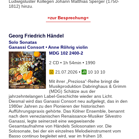
Ludwigsluster Kollegen Johann Matthias Sperger (1750-
1812) hinzu.
»zur Besprechung«
Georg Friedrich Händel
Solo Sonatas
Ganassi Consort • Anne Röhrig violin
MDG 102 2400-2
2 CD • 1h 54min • 1990
21.07.2026
•
10 10 10
Mit ihrer „Preziosa“-Reihe bringt die
Musikproduktion Dabringhaus & Grimm
(MDG) Schätze aus der
jahrzehntelangen Label-Geschichte wieder ans Licht.
Diesmal wird das Ganassi Consort neu aufgelegt, das in den
1980er Jahren zu den Pionieren der historischen
Aufführungspraxis gehörte. Das Kölner Ensemble, benannt
nach dem venezianischen Renaissance-Musiker Silvestro
Ganassi, legte seinerzeit eine wegweisende
Gesamtaufnahme von Händels Solosonaten vor. Die
Solosonate, bei der ein einzelnes Melodieinstrument vom
Basso continuo begleitet wird, war im frühen 18.