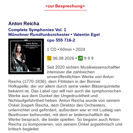
»zur Besprechung«
Anton Reicha
Complete Symphonies Vol. 1
Münchner Rundfunkorchester • Valentin Egel
cpo 555 716-2
1 CD • 60min • 2024
06.08.2026
•
9 9 9
Seit 2020 sichten Musikwissenschaftler
intensiver die zahlreichen
unveröffentlichten Werke von Anton
Reicha (1770-1836), dem Flötisten in der Bonner
Hofkapelle, der vor allem durch seine vielen Bläserquintette
bekannt ist. Das Label cpo will nun auch die symphonischen
Werke aus dem Dunkel der Ungedrucktheit und
Nichtaufgeführtheit heben. Anton Reicha wurde von seinem
Onkel Jospeh Reicha, dem Direktor des Orchesters,
unterrichtet und gefördert, außerdem war er mit Ludwig van
Beethoven befreundet, mit dem er leidenschaftlich die
Werke besprach, die beide spielten. So begann auch Anton
Reicha zu komponieren, von seinem Onkel argwöhnisch und
kritisch begleitet.