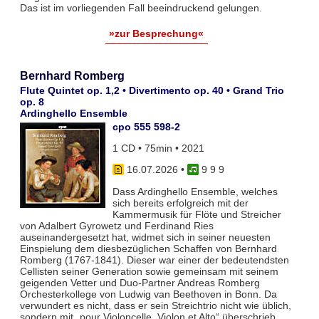
Das ist im vorliegenden Fall beeindruckend gelungen.
»zur Besprechung«
Bernhard Romberg
Flute Quintet op. 1,2 • Divertimento op. 40 • Grand Trio
op. 8
Ardinghello Ensemble
cpo 555 598-2
1 CD • 75min • 2021
16.07.2026
•
9 9 9
Dass Ardinghello Ensemble, welches
sich bereits erfolgreich mit der
Kammermusik für Flöte und Streicher
von Adalbert Gyrowetz und Ferdinand Ries
auseinandergesetzt hat, widmet sich in seiner neuesten
Einspielung dem diesbezüglichen Schaffen von Bernhard
Romberg (1767-1841). Dieser war einer der bedeutendsten
Cellisten seiner Generation sowie gemeinsam mit seinem
geigenden Vetter und Duo-Partner Andreas Romberg
Orchesterkollege von Ludwig van Beethoven in Bonn. Da
verwundert es nicht, dass er sein Streichtrio nicht wie üblich,
sondern mit „pour Violoncelle, Violon et Alto“ überschrieb.