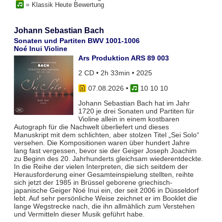
= Klassik Heute Bewertung
Johann Sebastian Bach
Sonaten und Partiten BWV 1001-1006
Noé Inui Violine
Ars Produktion ARS 89 003
2 CD • 2h 33min • 2025
07.08.2026
•
10 10 10
Johann Sebastian Bach hat im Jahr
1720 je drei Sonaten und Partiten für
Violine allein in einem kostbaren
Autograph für die Nachwelt überliefert und dieses
Manuskript mit dem schlichten, aber stolzen Titel „Sei Solo“
versehen. Die Kompositionen waren über hundert Jahre
lang fast vergessen, bevor sie der Geiger Joseph Joachim
zu Beginn des 20. Jahrhunderts gleichsam wiederentdeckte.
In die Reihe der vielen Interpreten, die sich seitdem der
Herausforderung einer Gesamteinspielung stellten, reihte
sich jetzt der 1985 in Brüssel geborene griechisch-
japanische Geiger Noé Inui ein, der seit 2006 in Düsseldorf
lebt. Auf sehr persönliche Weise zeichnet er im Booklet die
lange Wegstrecke nach, die ihn allmählich zum Verstehen
und Vermitteln dieser Musik geführt habe.