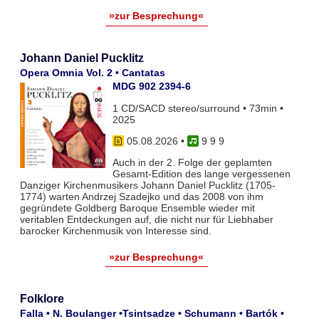
»zur Besprechung«
Johann Daniel Pucklitz
Opera Omnia Vol. 2 • Cantatas
MDG 902 2394-6
1 CD/SACD stereo/surround • 73min •
2025
05.08.2026
•
9 9 9
Auch in der 2. Folge der geplamten
Gesamt-Edition des lange vergessenen
Danziger Kirchenmusikers Johann Daniel Pucklitz (1705-
1774) warten Andrzej Szadejko und das 2008 von ihm
gegründete Goldberg Baroque Ensemble wieder mit
veritablen Entdeckungen auf, die nicht nur für Liebhaber
barocker Kirchenmusik von Interesse sind.
»zur Besprechung«
Folklore
Falla • N. Boulanger •Tsintsadze • Schumann • Bartók •