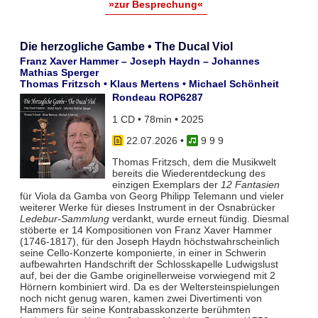
»zur Besprechung«
Die herzogliche Gambe • The Ducal Viol
Franz Xaver Hammer – Joseph Haydn – Johannes
Mathias Sperger
Thomas Fritzsch • Klaus Mertens • Michael Schönheit
Rondeau ROP6287
1 CD • 78min • 2025
22.07.2026
•
9 9 9
Thomas Fritzsch, dem die Musikwelt
bereits die Wiederentdeckung des
einzigen Exemplars der
12 Fantasien
für Viola da Gamba von Georg Philipp Telemann und vieler
weiterer Werke für dieses Instrument in der Osnabrücker
Ledebur-Sammlung
verdankt, wurde erneut fündig. Diesmal
stöberte er 14 Kompositionen von Franz Xaver Hammer
(1746-1817), für den Joseph Haydn höchstwahrscheinlich
seine Cello-Konzerte komponierte, in einer in Schwerin
aufbewahrten Handschrift der Schlosskapelle Ludwigslust
auf, bei der die Gambe originellerweise vorwiegend mit 2
Hörnern kombiniert wird. Da es der Weltersteinspielungen
noch nicht genug waren, kamen zwei Divertimenti von
Hammers für seine Kontrabasskonzerte berühmten