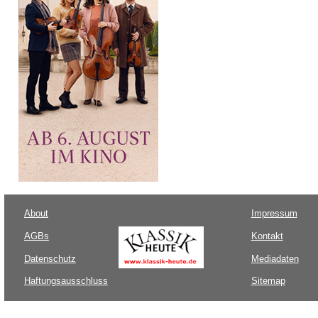
About
Impressum
AGBs
Kontakt
Datenschutz
Mediadaten
Haftungsausschluss
Sitemap