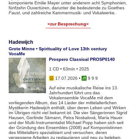
komponierte Emilie Mayer unter anderem acht Symphonien,
fünfzehn Ouvertüren, darunter die bedeutende zu Goethes
Faust
, und zahlreiche Kammermusik- und Vokalwerke.
»zur Besprechung«
Hadewijch
Grote Minne • Spirituality of Love 13th century
VocaMe
Prospero Classical PROSP0140
1 CD • 63min • 2025
17.07.2026
•
9 9 9
Auf eine musikalische Reise ins 13.
Jahrhundert führt uns das
Vokalensemble VocaMe mit dem
vorliegenden Album, das 14 Lieder der mittelalterlichen
Mystikerin Hadewijch enthält, über deren Leben und Wirken
im Übrigen nicht viel bekannt ist. Die vier Sängerinnen Sigrid
Hausen, Gerlinde Sämann, Petra Noskalová, Maria Hauer
und der Multi-Instrumentalist Michael Popp haben sich seit
der Gründung des Ensembles (2008) auf Komponistinnen
des Mittelalters spezialisiert und versuchen, deren
vergessene Arbeiten zu restaurieren und neu zu beleben.