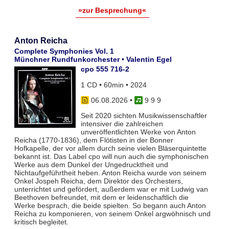
»zur Besprechung«
Anton Reicha
Complete Symphonies Vol. 1
Münchner Rundfunkorchester • Valentin Egel
cpo 555 716-2
1 CD • 60min • 2024
06.08.2026
•
9 9 9
Seit 2020 sichten Musikwissenschaftler
intensiver die zahlreichen
unveröffentlichten Werke von Anton
Reicha (1770-1836), dem Flötisten in der Bonner
Hofkapelle, der vor allem durch seine vielen Bläserquintette
bekannt ist. Das Label cpo will nun auch die symphonischen
Werke aus dem Dunkel der Ungedrucktheit und
Nichtaufgeführtheit heben. Anton Reicha wurde von seinem
Onkel Jospeh Reicha, dem Direktor des Orchesters,
unterrichtet und gefördert, außerdem war er mit Ludwig van
Beethoven befreundet, mit dem er leidenschaftlich die
Werke besprach, die beide spielten. So begann auch Anton
Reicha zu komponieren, von seinem Onkel argwöhnisch und
kritisch begleitet.