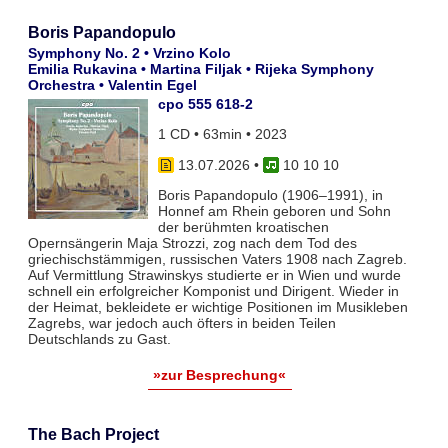
Boris Papandopulo
Symphony No. 2 • Vrzino Kolo
Emilia Rukavina • Martina Filjak • Rijeka Symphony
Orchestra • Valentin Egel
cpo 555 618-2
1 CD • 63min • 2023
13.07.2026
•
10 10 10
Boris Papandopulo (1906–1991), in
Honnef am Rhein geboren und Sohn
der berühmten kroatischen
Opernsängerin Maja Strozzi, zog nach dem Tod des
griechischstämmigen, russischen Vaters 1908 nach Zagreb.
Auf Vermittlung Strawinskys studierte er in Wien und wurde
schnell ein erfolgreicher Komponist und Dirigent. Wieder in
der Heimat, bekleidete er wichtige Positionen im Musikleben
Zagrebs, war jedoch auch öfters in beiden Teilen
Deutschlands zu Gast.
»zur Besprechung«
The Bach Project