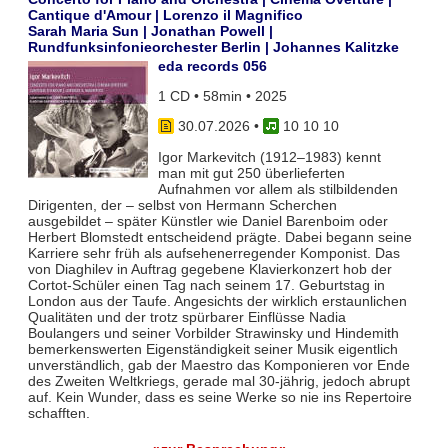
Cantique d'Amour | Lorenzo il Magnifico
Sarah Maria Sun | Jonathan Powell |
Rundfunksinfonieorchester Berlin | Johannes Kalitzke
eda records 056
1 CD • 58min • 2025
30.07.2026
•
10 10 10
Igor Markevitch (1912–1983) kennt
man mit gut 250 überlieferten
Aufnahmen vor allem als stilbildenden
Dirigenten, der – selbst von Hermann Scherchen
ausgebildet – später Künstler wie Daniel Barenboim oder
Herbert Blomstedt entscheidend prägte. Dabei begann seine
Karriere sehr früh als aufsehenerregender Komponist. Das
von Diaghilev in Auftrag gegebene Klavierkonzert hob der
Cortot-Schüler einen Tag nach seinem 17. Geburtstag in
London aus der Taufe. Angesichts der wirklich erstaunlichen
Qualitäten und der trotz spürbarer Einflüsse Nadia
Boulangers und seiner Vorbilder Strawinsky und Hindemith
bemerkenswerten Eigenständigkeit seiner Musik eigentlich
unverständlich, gab der Maestro das Komponieren vor Ende
des Zweiten Weltkriegs, gerade mal 30-jährig, jedoch abrupt
auf. Kein Wunder, dass es seine Werke so nie ins Repertoire
schafften.