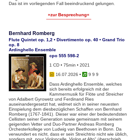
Das ist im vorliegenden Fall beeindruckend gelungen.
»zur Besprechung«
Bernhard Romberg
Flute Quintet op. 1,2 • Divertimento op. 40 • Grand Trio
op. 8
Ardinghello Ensemble
cpo 555 598-2
1 CD • 75min • 2021
16.07.2026
•
9 9 9
Dass Ardinghello Ensemble, welches
sich bereits erfolgreich mit der
Kammermusik für Flöte und Streicher
von Adalbert Gyrowetz und Ferdinand Ries
auseinandergesetzt hat, widmet sich in seiner neuesten
Einspielung dem diesbezüglichen Schaffen von Bernhard
Romberg (1767-1841). Dieser war einer der bedeutendsten
Cellisten seiner Generation sowie gemeinsam mit seinem
geigenden Vetter und Duo-Partner Andreas Romberg
Orchesterkollege von Ludwig van Beethoven in Bonn. Da
verwundert es nicht, dass er sein Streichtrio nicht wie üblich,
sondern mit „pour Violoncelle, Violon et Alto“ überschrieb.