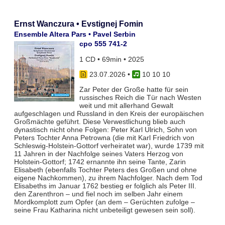
Ernst Wanczura • Evstignej Fomin
Ensemble Altera Pars • Pavel Serbin
cpo 555 741-2
1 CD • 69min • 2025
23.07.2026
•
10 10 10
Zar Peter der Große hatte für sein
russisches Reich die Tür nach Westen
weit und mit allerhand Gewalt
aufgeschlagen und Russland in den Kreis der europäischen
Großmächte geführt. Diese Verwestlichung blieb auch
dynastisch nicht ohne Folgen: Peter Karl Ulrich, Sohn von
Peters Tochter Anna Petrowna (die mit Karl Friedrich von
Schleswig-Holstein-Gottorf verheiratet war), wurde 1739 mit
11 Jahren in der Nachfolge seines Vaters Herzog von
Holstein-Gottorf; 1742 ernannte ihn seine Tante, Zarin
Elisabeth (ebenfalls Tochter Peters des Großen und ohne
eigene Nachkommen), zu ihrem Nachfolger. Nach dem Tod
Elisabeths im Januar 1762 bestieg er folglich als Peter III.
den Zarenthron – und fiel noch im selben Jahr einem
Mordkomplott zum Opfer (an dem – Gerüchten zufolge –
seine Frau Katharina nicht unbeteiligt gewesen sein soll).