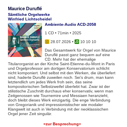
Maurice Duruflé
Sämtliche Orgelwerke
Winfried Lichtscheidel
Ambiente-Audio ACD-2058
1 CD • 71min • 2025
28.07.2026
•
10 10 10
Das Gesamtwerk für Orgel von Maurice
Duruflé passt ganz bequem auf eine
CD. Mehr hat der ehemalige
Titularorganist an der Kirche Saint-Etienne-du-Mont in Paris
und Orgelprofessor am dortigen Konservatorium schlicht
nicht komponiert. Und selbst mit den Werken, die überliefert
sind, haderte Duruflé zuweilen noch. Sei’s drum, man kann
letztendlich um jedes Werk froh sein, das seine
kompositorischen Selbstzweifel überlebt hat. Zwar ist der
stilistische Zuschnitt durchaus eher konservativ, wenn man
Zeitgenossen wie Tournemire und Messiaen heranzieht,
doch bleibt dieses Werk einzigartig. Die enge Verbindung
von Gregorianik und impressionistischer wie modaler
Klangwelt ist auch in Verbindung mit der neoklassischen
Orgel jener Zeit singulär.
»zur Besprechung«