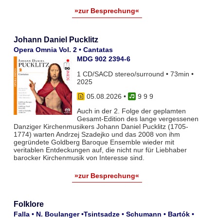
»zur Besprechung«
Johann Daniel Pucklitz
Opera Omnia Vol. 2 • Cantatas
MDG 902 2394-6
1 CD/SACD stereo/surround • 73min •
2025
05.08.2026
•
9 9 9
Auch in der 2. Folge der geplamten
Gesamt-Edition des lange vergessenen
Danziger Kirchenmusikers Johann Daniel Pucklitz (1705-
1774) warten Andrzej Szadejko und das 2008 von ihm
gegründete Goldberg Baroque Ensemble wieder mit
veritablen Entdeckungen auf, die nicht nur für Liebhaber
barocker Kirchenmusik von Interesse sind.
»zur Besprechung«
Folklore
Falla • N. Boulanger •Tsintsadze • Schumann • Bartók •