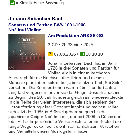
= Klassik Heute Bewertung
Johann Sebastian Bach
Sonaten und Partiten BWV 1001-1006
Noé Inui Violine
Ars Produktion ARS 89 003
2 CD • 2h 33min • 2025
07.08.2026
•
10 10 10
Johann Sebastian Bach hat im Jahr
1720 je drei Sonaten und Partiten für
Violine allein in einem kostbaren
Autograph für die Nachwelt überliefert und dieses
Manuskript mit dem schlichten, aber stolzen Titel „Sei Solo“
versehen. Die Kompositionen waren über hundert Jahre
lang fast vergessen, bevor sie der Geiger Joseph Joachim
zu Beginn des 20. Jahrhunderts gleichsam wiederentdeckte.
In die Reihe der vielen Interpreten, die sich seitdem der
Herausforderung einer Gesamteinspielung stellten, reihte
sich jetzt der 1985 in Brüssel geborene griechisch-
japanische Geiger Noé Inui ein, der seit 2006 in Düsseldorf
lebt. Auf sehr persönliche Weise zeichnet er im Booklet die
lange Wegstrecke nach, die ihn allmählich zum Verstehen
und Vermitteln dieser Musik geführt habe.