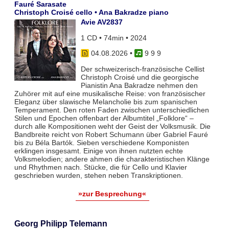
Fauré Sarasate
Christoph Croisé cello • Ana Bakradze piano
Avie AV2837
1 CD • 74min • 2024
04.08.2026
•
9 9 9
Der schweizerisch-französische Cellist
Christoph Croisé und die georgische
Pianistin Ana Bakradze nehmen den
Zuhörer mit auf eine musikalische Reise: von französischer
Eleganz über slawische Melancholie bis zum spanischen
Temperament. Den roten Faden zwischen unterschiedlichen
Stilen und Epochen offenbart der Albumtitel „Folklore“ –
durch alle Kompositionen weht der Geist der Volksmusik. Die
Bandbreite reicht von Robert Schumann über Gabriel Fauré
bis zu Béla Bartók. Sieben verschiedene Komponisten
erklingen insgesamt. Einige von ihnen nutzten echte
Volksmelodien; andere ahmen die charakteristischen Klänge
und Rhythmen nach. Stücke, die für Cello und Klavier
geschrieben wurden, stehen neben Transkriptionen.
»zur Besprechung«
Georg Philipp Telemann