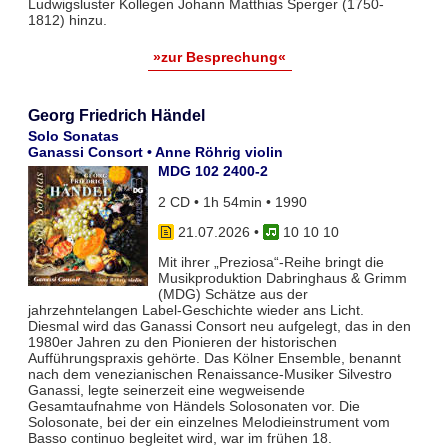
Ludwigsluster Kollegen Johann Matthias Sperger (1750-
1812) hinzu.
»zur Besprechung«
Georg Friedrich Händel
Solo Sonatas
Ganassi Consort • Anne Röhrig violin
MDG 102 2400-2
2 CD • 1h 54min • 1990
21.07.2026
•
10 10 10
Mit ihrer „Preziosa“-Reihe bringt die
Musikproduktion Dabringhaus & Grimm
(MDG) Schätze aus der
jahrzehntelangen Label-Geschichte wieder ans Licht.
Diesmal wird das Ganassi Consort neu aufgelegt, das in den
1980er Jahren zu den Pionieren der historischen
Aufführungspraxis gehörte. Das Kölner Ensemble, benannt
nach dem venezianischen Renaissance-Musiker Silvestro
Ganassi, legte seinerzeit eine wegweisende
Gesamtaufnahme von Händels Solosonaten vor. Die
Solosonate, bei der ein einzelnes Melodieinstrument vom
Basso continuo begleitet wird, war im frühen 18.