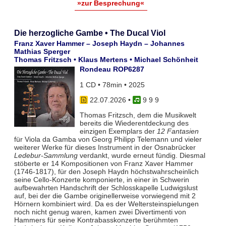
»zur Besprechung«
Die herzogliche Gambe • The Ducal Viol
Franz Xaver Hammer – Joseph Haydn – Johannes
Mathias Sperger
Thomas Fritzsch • Klaus Mertens • Michael Schönheit
Rondeau ROP6287
1 CD • 78min • 2025
22.07.2026
•
9 9 9
Thomas Fritzsch, dem die Musikwelt
bereits die Wiederentdeckung des
einzigen Exemplars der
12 Fantasien
für Viola da Gamba von Georg Philipp Telemann und vieler
weiterer Werke für dieses Instrument in der Osnabrücker
Ledebur-Sammlung
verdankt, wurde erneut fündig. Diesmal
stöberte er 14 Kompositionen von Franz Xaver Hammer
(1746-1817), für den Joseph Haydn höchstwahrscheinlich
seine Cello-Konzerte komponierte, in einer in Schwerin
aufbewahrten Handschrift der Schlosskapelle Ludwigslust
auf, bei der die Gambe originellerweise vorwiegend mit 2
Hörnern kombiniert wird. Da es der Weltersteinspielungen
noch nicht genug waren, kamen zwei Divertimenti von
Hammers für seine Kontrabasskonzerte berühmten