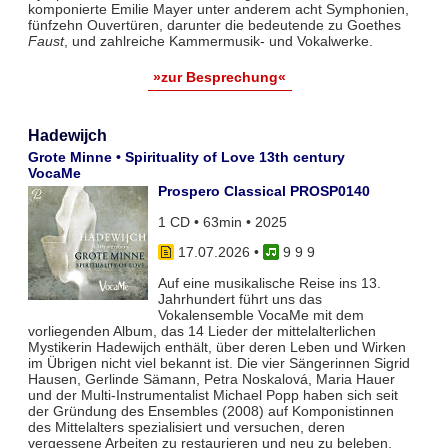
komponierte Emilie Mayer unter anderem acht Symphonien,
fünfzehn Ouvertüren, darunter die bedeutende zu Goethes
Faust
, und zahlreiche Kammermusik- und Vokalwerke.
»zur Besprechung«
Hadewijch
Grote Minne • Spirituality of Love 13th century
VocaMe
Prospero Classical PROSP0140
1 CD • 63min • 2025
17.07.2026
•
9 9 9
Auf eine musikalische Reise ins 13.
Jahrhundert führt uns das
Vokalensemble VocaMe mit dem
vorliegenden Album, das 14 Lieder der mittelalterlichen
Mystikerin Hadewijch enthält, über deren Leben und Wirken
im Übrigen nicht viel bekannt ist. Die vier Sängerinnen Sigrid
Hausen, Gerlinde Sämann, Petra Noskalová, Maria Hauer
und der Multi-Instrumentalist Michael Popp haben sich seit
der Gründung des Ensembles (2008) auf Komponistinnen
des Mittelalters spezialisiert und versuchen, deren
vergessene Arbeiten zu restaurieren und neu zu beleben.