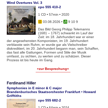
Wind Overtures Vol. 3
cpo 555 410-2
1 CD • 57min • 2020
03.08.2026
•
9 10 9
Das Bild Georg Philipp Telemanns
(1681 – 1767) schwankt im Lauf der
Zeit: im 18. Jahrhundert war er einer
der angesehensten Komponisten, im 19. Jahrhundert
verblasste sein Ruhm, er wurde gar als Vielschreiber
diskreditiert, im 20. Jahrhundert begann man, sein Schaffen,
das fast alle Gattungen, Formen und Stile der Musik
umfasst, zu sichten, zu werten und zu schätzen. Dieser
Prozess ist bis heute im Gang.
»zur Besprechung«
Ferdinand Hiller
Symphonies in E minor & C major
Brandenburisches Staatsorchester Frankfurt • Howard
Grifftiths
cpo 555 682-2
1 CD • 64min • 2024