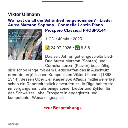
Viktor Ullmann
Wo hast du all die Schönheit hergenommen? - Lieder
Aurea Marston Soprano | Conrnelia Lenzin Piano
Prospero Classical PROSP0144
1 CD • 40min • 2025
24.07.2026
•
8 8 8
Das seit Jahren gut eingespielte Lied-
Duo Aurea Marston (Sopran) und
Cornelia Lenzin (Klavier) beschäftigt
sich schon lange mit dem Liedschaffen des in Auschwitz
ermordeten jüdischen Komponisten Viktor Ullmann (1898-
1944), dessen Oper
Der Kaiser von Atlantis
mittlerweile fast
schon ein Repertoirestück geworden ist. In Riga haben sie
im vergangenen Jahr einige seiner Lieder und Zyklen für
das Schweizer Label Prospero in engagierter und
kompetenter Weise eingespielt.
»zur Besprechung«
Anzeige