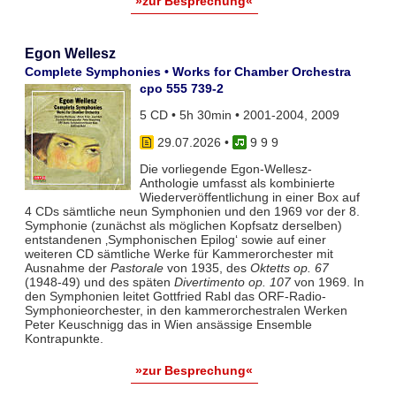
»zur Besprechung«
Egon Wellesz
Complete Symphonies • Works for Chamber Orchestra
cpo 555 739-2
5 CD • 5h 30min • 2001-2004, 2009
29.07.2026
•
9 9 9
Die vorliegende Egon-Wellesz-
Anthologie umfasst als kombinierte
Wiederveröffentlichung in einer Box auf
4 CDs sämtliche neun Symphonien und den 1969 vor der 8.
Symphonie (zunächst als möglichen Kopfsatz derselben)
entstandenen ‚Symphonischen Epilog‘ sowie auf einer
weiteren CD sämtliche Werke für Kammerorchester mit
Ausnahme der
Pastorale
von 1935, des
Oktetts op. 67
(1948-49) und des späten
Divertimento op. 107
von 1969. In
den Symphonien leitet Gottfried Rabl das ORF-Radio-
Symphonieorchester, in den kammerorchestralen Werken
Peter Keuschnigg das in Wien ansässige Ensemble
Kontrapunkte.
»zur Besprechung«