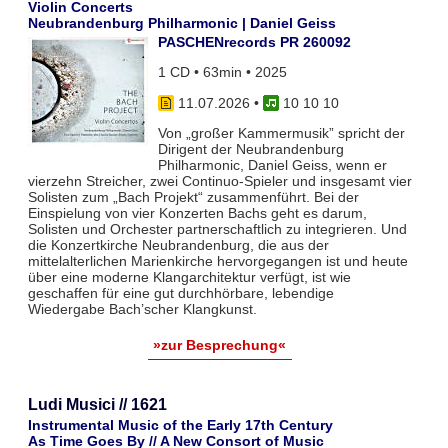
Violin Concerts
Neubrandenburg Philharmonic | Daniel Geiss
PASCHENrecords PR 260092
1 CD • 63min • 2025
11.07.2026
•
10 10 10
Von „großer Kammermusik” spricht der
Dirigent der Neubrandenburg
Philharmonic, Daniel Geiss, wenn er
vierzehn Streicher, zwei Continuo-Spieler und insgesamt vier
Solisten zum „Bach Projekt“ zusammenführt. Bei der
Einspielung von vier Konzerten Bachs geht es darum,
Solisten und Orchester partnerschaftlich zu integrieren. Und
die Konzertkirche Neubrandenburg, die aus der
mittelalterlichen Marienkirche hervorgegangen ist und heute
über eine moderne Klangarchitektur verfügt, ist wie
geschaffen für eine gut durchhörbare, lebendige
Wiedergabe Bach’scher Klangkunst.
»zur Besprechung«
Ludi Musici // 1621
Instrumental Music of the Early 17th Century
As Time Goes By // A New Consort of Music