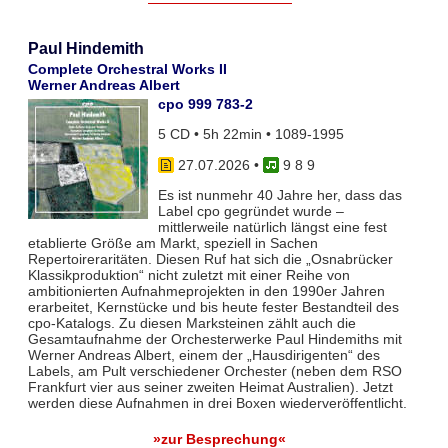
Paul Hindemith
Complete Orchestral Works II
Werner Andreas Albert
cpo 999 783-2
5 CD • 5h 22min • 1089-1995
27.07.2026
•
9 8 9
Es ist nunmehr 40 Jahre her, dass das
Label cpo gegründet wurde –
mittlerweile natürlich längst eine fest
etablierte Größe am Markt, speziell in Sachen
Repertoireraritäten. Diesen Ruf hat sich die „Osnabrücker
Klassikproduktion“ nicht zuletzt mit einer Reihe von
ambitionierten Aufnahmeprojekten in den 1990er Jahren
erarbeitet, Kernstücke und bis heute fester Bestandteil des
cpo-Katalogs. Zu diesen Marksteinen zählt auch die
Gesamtaufnahme der Orchesterwerke Paul Hindemiths mit
Werner Andreas Albert, einem der „Hausdirigenten“ des
Labels, am Pult verschiedener Orchester (neben dem RSO
Frankfurt vier aus seiner zweiten Heimat Australien). Jetzt
werden diese Aufnahmen in drei Boxen wiederveröffentlicht.
»zur Besprechung«