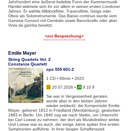
Jahrhundert eine äußerst beliebte Form der Kammermusik.
Händel widmete sich ihr vor allem in seinen ersten Londoner
Jahren. Er wählte Altblockflöte, Traversflöte, Geige oder
Oboe als Soloinstrumente. Das Basso continuo wurde vom
Ganassi Consort mit Cembalo sowie Barockcello oder aber
Viola da gamba besetzt.
»zur Besprechung«
Emilie Mayer
String Quartets Vol. 2
Constanze Quartett
cpo 555 601-2
1 CD • 68min • 2023
20.07.2026
•
9 10 9
Sie war in Vergessenheit geraten,
wurde aber in den letzten Jahren
wieder entdeckt: die Komponistin Emilie
Mayer, geboren 1812 in Friedland (Mecklenburg), gestorben
1883 in Berlin. Um 1840 zog sie nach Stettin, um Unterricht
bei Carl Loewe zu nehmen, der dort als Musikdirektor wirkte.
Und Loewe war es auch, der einige Jahre später ihre ersten
Symphonien aufführte. In ihrer langen Schaffenszeit