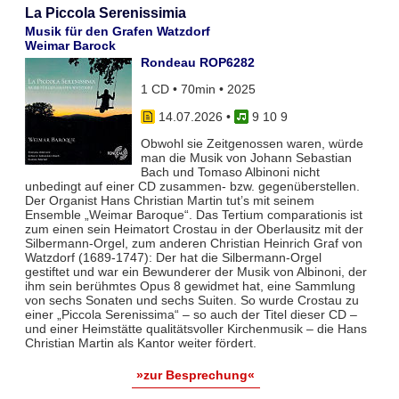
La Piccola Serenissimia
Musik für den Grafen Watzdorf
Weimar Barock
Rondeau ROP6282
1 CD • 70min • 2025
14.07.2026
•
9 10 9
Obwohl sie Zeitgenossen waren, würde
man die Musik von Johann Sebastian
Bach und Tomaso Albinoni nicht
unbedingt auf einer CD zusammen- bzw. gegenüberstellen.
Der Organist Hans Christian Martin tut’s mit seinem
Ensemble „Weimar Baroque“. Das Tertium comparationis ist
zum einen sein Heimatort Crostau in der Oberlausitz mit der
Silbermann-Orgel, zum anderen Christian Heinrich Graf von
Watzdorf (1689-1747): Der hat die Silbermann-Orgel
gestiftet und war ein Bewunderer der Musik von Albinoni, der
ihm sein berühmtes Opus 8 gewidmet hat, eine Sammlung
von sechs Sonaten und sechs Suiten. So wurde Crostau zu
einer „Piccola Serenissima“ – so auch der Titel dieser CD –
und einer Heimstätte qualitätsvoller Kirchenmusik – die Hans
Christian Martin als Kantor weiter fördert.
»zur Besprechung«