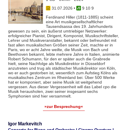
31.07.2026
•
9 10 9
Ferdinand Hiller (1811-1885) scheint
eine Art musikgesellschaftlicher
Tausendsassa des 19. Jahrhunderts
gewesen zu sein, ein äußerst umtriebiger Netzwerker:
erfolgreicher Pianist, Dirigent, Komponist, Musikschriftsteller,
Lehrer und Musikveranstalter, bekannt oder befreundet mit
fast allen musikalischen Größen seiner Zeit, machte er in
Paris, wo er acht Jahre weilte, die Musik von Bach und
Beethoven bekannt, lebte mehrere Jahre in Italien, animierte
Robert Schumann, für den er später auch die Grabrede
hielt, seine Nachfolge als Musikdirektor in Düsseldorf
anzutreten und trug als städtischer Musikdirektor von Köln,
wo er auch gestorben ist, wesentlich zum Aufstieg Kölns als
musikalisches Zentrum im Rheinland bei. Über 500 Werke
hat er komponiert, aber seine Musik ist weitgehend
vergessen. Aus dieser Vergessenheit will das Label cpo die
Musik herausholen, zwei seiner insgesamt sechs
Symphonien sind hier versammelt.
»zur Besprechung«
Igor Markevitch
Concerto for Piano and Orchestra | Cinema Overture |