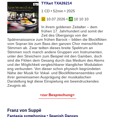
TYXart TXA26214
1 CD • 52min • 2025
10.07.2026
•
10 10 10
In ihrem goldenen Zeitalter – dem
frühen 17. Jahrhundert und somit der
Zeit des Übergangs von der
Spätrenaissance zum frühen Barock – bilden die Blockflöten
vom Sopran bis zum Bass den ganzen Chor menschlicher
Stimmen ab. Zwar teil­ten dieses breite Spektrum an
Stimmen noch manch andere Gruppen von Instrumenten,
unter den Streichern zum Bei­spiel mit den Gamben, doch
sind die Flöten dem Gesang durch das Medium des Atems
und der Möglichkeit vergleich­barer klanglicher Modulation
eng verbunden. Von dieser schon physisch begründeten
Nähe der Musik für Vokal- und Blockflö­tenensembles und
ihrer gemeinsamen Ausprägung der musikalischen
Darstellung legt diese Einspielung ein beeindruckendes
Zeugnis ab.
»zur Besprechung«
Franz von Suppè
Fantasia symphonica • Spanish Dances