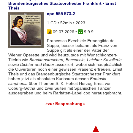
Brandenburgisches Staatsorchester Frankfurt • Ernst
Theis
cpo 555 573-2
1 CD • 52min • 2023
09.07.2026
•
9 9 9
Francesco Ezechiele Ermengildo de
Suppe, besser bekannt als Franz von
Suppé gilt als einer der Väter der
Wiener Operette und wird heutzutage mit Wunschkonzert-
Titelnb wie
Banditenstreichen, Boccaccio, Leichter Kavallerie
sowie
Dichter und Bauer
assoziiert, wobei sich hauptsächlich
die Ouvertüren noch einer gewissen Präsenz erfreuen. Ernst
Theis und das Brandenburgische Staatsorchester Frankfurt
haben jetzt als absolutes Kuriosum dessen
Fantasia
simphonia
über Themen S. K. Hoheit Herzog Ernst von
Coburg-Gotha und zwei Suiten mit Spanischen Tänzen
ausgegraben und beim Raritäten-Label cpo herausgebracht.
»zur Besprechung«
▲