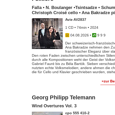
Falla • N. Boulanger •Tsintsadze • Schum
Christoph Croisé cello • Ana Bakradze p
Avie AV2837
1 CD • 74min • 2024
04.08.2026
•
9 9 9
Der schweizerisch-französische
Ana Bakradze nehmen den Zuhö
französischer Eleganz über s
Den roten Faden zwischen unterschiedlichen Stilen 
durch alle Kompositionen weht der Geist der Volk
Gabriel Fauré bis zu Béla Bartók. Sieben verschie
nutzten echte Volksmelodien; andere ahmen die ch
die für Cello und Klavier geschrieben wurden, steh
»zur B
Georg Philipp Telemann
Wind Overtures Vol. 3
cpo 555 410-2