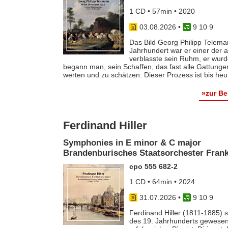
1 CD • 57min • 2020
03.08.2026
•
9 10 9
Das Bild Georg Philipp Telema
Jahrhundert war er einer der
verblasste sein Ruhm, er wurde
begann man, sein Schaffen, das fast alle Gattunge
werten und zu schätzen. Dieser Prozess ist bis he
»zur B
Ferdinand Hiller
Symphonies in E minor & C major
Brandenburisches Staatsorchester Frankf
cpo 555 682-2
1 CD • 64min • 2024
31.07.2026
•
9 10 9
Ferdinand Hiller (1811-1885) s
des 19. Jahrhunderts gewesen 