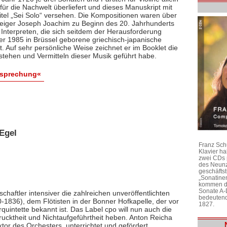
ür die Nachwelt überliefert und dieses Manuskript mit
itel „Sei Solo“ versehen. Die Kompositionen waren über
 Geiger Joseph Joachim zu Beginn des 20. Jahrhunderts
 Interpreten, die sich seitdem der Herausforderung
 der 1985 in Brüssel geborene griechisch-japanische
bt. Auf sehr persönliche Weise zeichnet er im Booklet die
stehen und Vermitteln dieser Musik geführt habe.
esprechung«
Egel
Franz Sch
Klavier h
zwei CDs 
des Neunz
geschäftst
„Sonatine
kommen di
Sonate A-
chaftler intensiver die zahlreichen unveröffentlichten
bedeutend
1836), dem Flötisten in der Bonner Hofkapelle, der vor
1827.
rquintette bekannt ist. Das Label cpo will nun auch die
ktheit und Nichtaufgeführtheit heben. Anton Reicha
r des Orchesters, unterrichtet und gefördert,