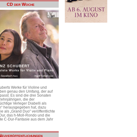
CD der Woche
uberts Werke für Violine und
aben genau den Umfang, der auf
passt. Es sind die drei Sonaten
ehnjährigen, die der
üchtige Verleger Diabelli als
n“ herausgegeben hat, dazu
e als „Grand Duo“ veröffentlichte
Dur, das h-Moll-Rondo und die
e C-Dur-Fantasie aus dem Jahr
Neuveröffentlichungen