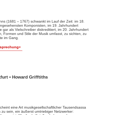
nns (1681 – 1767) schwankt im Lauf der Zeit: im 18.
 angesehensten Komponisten, im 19. Jahrhundert
 gar als Vielschreiber diskreditiert, im 20. Jahrhundert
n, Formen und Stile der Musik umfasst, zu sichten, zu
ute im Gang.
esprechung«
urt • Howard Grifftiths
cheint eine Art musikgesellschaftlicher Tausendsassa
zu sein, ein äußerst umtriebiger Netzwerker: