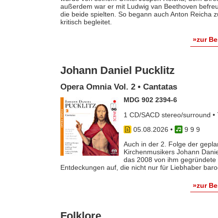
außerdem war er mit Ludwig van Beethoven befreun
die beide spielten. So begann auch Anton Reicha
kritisch begleitet.
»zur B
Johann Daniel Pucklitz
Opera Omnia Vol. 2 • Cantatas
MDG 902 2394-6
1 CD/SACD stereo/surround • 
05.08.2026
•
9 9 9
Auch in der 2. Folge der gep
Kirchenmusikers Johann Danie
das 2008 von ihm gegründete 
Entdeckungen auf, die nicht nur für Liebhaber baro
»zur B
Folklore