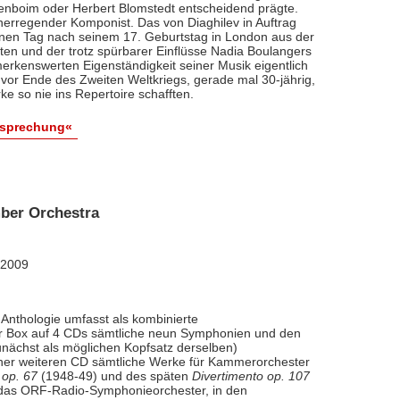
renboim oder Herbert Blomstedt entscheidend prägte.
nerregender Komponist. Das von Diaghilev in Auftrag
inen Tag nach seinem 17. Geburtstag in London aus der
äten und der trotz spürbarer Einflüsse Nadia Boulangers
erkenswerten Eigenständigkeit seiner Musik eigentlich
vor Ende des Zweiten Weltkriegs, gerade mal 30-jährig,
e so nie ins Repertoire schafften.
esprechung«
ber Orchestra
 2009
Anthologie umfasst als kombinierte
ner Box auf 4 CDs sämtliche neun Symphonien und den
nächst als möglichen Kopfsatz derselben)
iner weiteren CD sämtliche Werke für Kammerorchester
 op. 67
(1948-49) und des späten
Divertimento op. 107
l das ORF-Radio-Symphonieorchester, in den