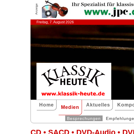
Anzeige
Freitag, 7. August 2026
Home
Aktuelles
Kompo
Medien
Besprechungen
Empfehlung
CD • SACD • DVD-Audio • DV