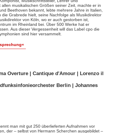
, Komponist, Musikschriftsteller, Lehrer und
t allen musikalischen Größen seiner Zeit, machte er in
 und Beethoven bekannt, lebte mehrere Jahre in Italien,
die Grabrede hielt, seine Nachfolge als Musikdirektor
usikdirektor von Köln, wo er auch gestorben ist,
entrum im Rheinland bei. Über 500 Werke hat er
sen. Aus dieser Vergessenheit will das Label cpo die
ymphonien sind hier versammelt.
esprechung«
ma Overture | Cantique d'Amour | Lorenzo il
dfunksinfonieorchester Berlin | Johannes
ennt man mit gut 250 überlieferten Aufnahmen vor
nten, der – selbst von Hermann Scherchen ausgebildet –