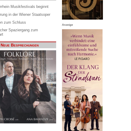
rrhein Musikfestivals beginnt
rung in der Wiener Staatsoper
en zum Schluss
Anzeige
scher Spaziergang zum
rt
Neue Besprechungen