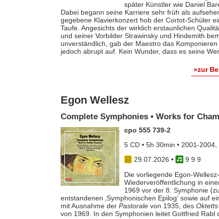
später Künstler wie Daniel Ba
Dabei begann seine Karriere sehr früh als aufsehe
gegebene Klavierkonzert hob der Cortot-Schüler e
Taufe. Angesichts der wirklich erstaunlichen Qualit
und seiner Vorbilder Strawinsky und Hindemith bem
unverständlich, gab der Maestro das Komponieren 
jedoch abrupt auf. Kein Wunder, dass es seine Werk
»zur B
Egon Wellesz
Complete Symphonies • Works for Cham
cpo 555 739-2
5 CD • 5h 30min • 2001-2004,
29.07.2026
•
9 9 9
Die vorliegende Egon-Wellesz-
Wiederveröffentlichung in ei
1969 vor der 8. Symphonie (zu
entstandenen ‚Symphonischen Epilog‘ sowie auf e
mit Ausnahme der
Pastorale
von 1935, des
Oktetts
von 1969. In den Symphonien leitet Gottfried Rab