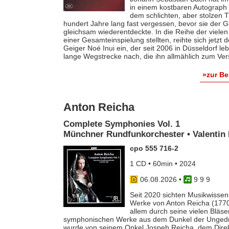
in einem kostbaren Autograph f
dem schlichten, aber stolzen T
hundert Jahre lang fast vergessen, bevor sie der
gleichsam wiederentdeckte. In die Reihe der vielen
einer Gesamteinspielung stellten, reihte sich jetzt
Geiger Noé Inui ein, der seit 2006 in Düsseldorf le
lange Wegstrecke nach, die ihn allmählich zum Ver
»zur B
Anton Reicha
Complete Symphonies Vol. 1
Münchner Rundfunkorchester • Valentin 
cpo 555 716-2
1 CD • 60min • 2024
06.08.2026
•
9 9 9
Seit 2020 sichten Musikwissens
Werke von Anton Reicha (1770-
allem durch seine vielen Bläse
symphonischen Werke aus dem Dunkel der Ungedruc
wurde von seinem Onkel Jospeh Reicha, dem Direkto