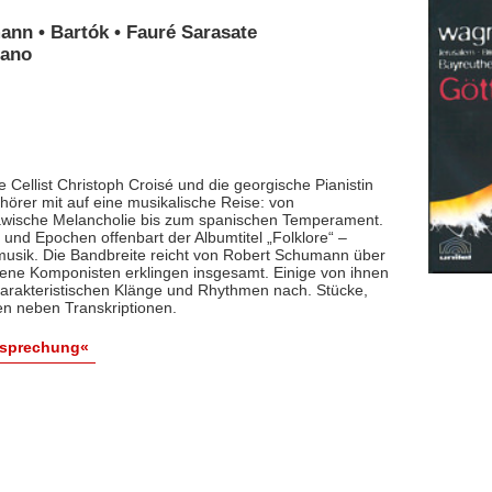
ann • Bartók • Fauré Sarasate
iano
 Cellist Christoph Croisé und die georgische Pianistin
rer mit auf eine musikalische Reise: von
lawische Melancholie bis zum spanischen Temperament.
und Epochen offenbart der Albumtitel „Folklore“ –
smusik. Die Bandbreite reicht von Robert Schumann über
dene Komponisten erklingen insgesamt. Einige von ihnen
arakteristischen Klänge und Rhythmen nach. Stücke,
en neben Transkriptionen.
esprechung«