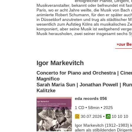
erfolgreicher Pianist, Dirigent
Musikveranstalter, bekannt oder befreundet mit fas
Paris, wo er acht Jahre weilte, die Musik von Bach
animierte Robert Schumann, für den er später auch 
in Düsseldorf anzutreten und trug als städtischer M
wesentlich zum Aufstieg Kölns als musikalisches Z
komponiert, aber seine Musik ist weitgehend verges
Musik herausholen, zwei seiner insgesamt sechs S
»zur B
Igor Markevitch
Concerto for Piano and Orchestra | Cine
Magnifico
Sarah Maria Sun | Jonathan Powell | Run
Kalitzke
eda records 056
1 CD • 58min • 2025
30.07.2026
•
10 10 10
Igor Markevitch (1912–1983) k
allem als stilbildenden Dirige