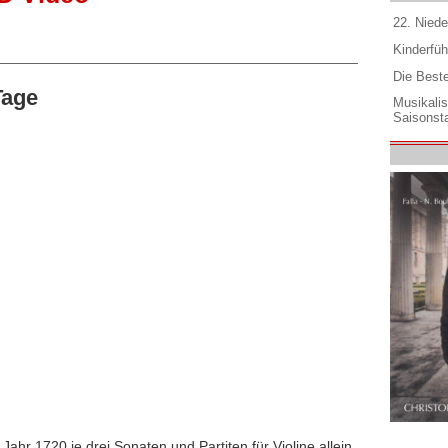
22. Niede
Kinderfüh
Die Best
Tage
Musikali
Saisonsta
ahr 1720 je drei Sonaten und Partiten für Violine allein