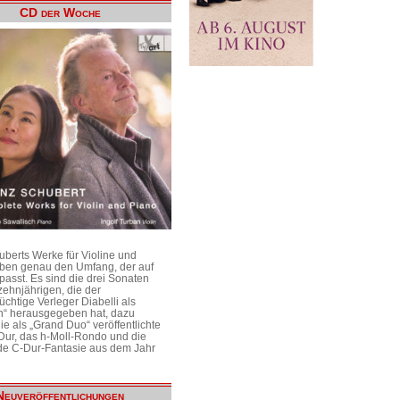
CD der Woche
uberts Werke für Violine und
aben genau den Umfang, der auf
passt. Es sind die drei Sonaten
ehnjährigen, die der
üchtige Verleger Diabelli als
n“ herausgegeben hat, dazu
e als „Grand Duo“ veröffentlichte
Dur, das h-Moll-Rondo und die
e C-Dur-Fantasie aus dem Jahr
Neuveröffentlichungen