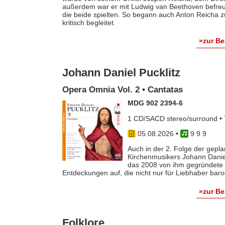
außerdem war er mit Ludwig van Beethoven befreun
die beide spielten. So begann auch Anton Reicha
kritisch begleitet.
»zur B
Johann Daniel Pucklitz
Opera Omnia Vol. 2 • Cantatas
MDG 902 2394-6
1 CD/SACD stereo/surround • 
05.08.2026
•
9 9 9
Auch in der 2. Folge der gep
Kirchenmusikers Johann Danie
das 2008 von ihm gegründete 
Entdeckungen auf, die nicht nur für Liebhaber baro
»zur B
Folklore