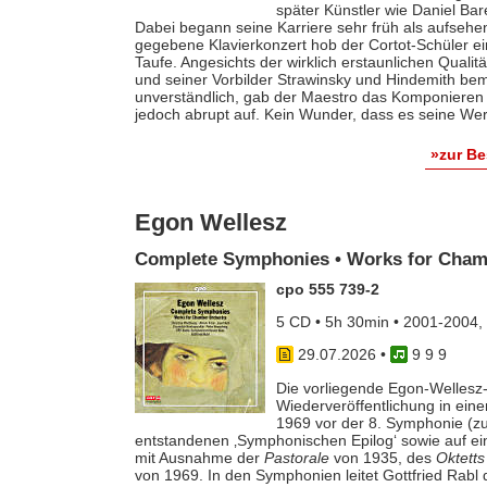
später Künstler wie Daniel Ba
Dabei begann seine Karriere sehr früh als aufsehe
gegebene Klavierkonzert hob der Cortot-Schüler e
Taufe. Angesichts der wirklich erstaunlichen Qualit
und seiner Vorbilder Strawinsky und Hindemith bem
unverständlich, gab der Maestro das Komponieren 
jedoch abrupt auf. Kein Wunder, dass es seine Werk
»zur B
Egon Wellesz
Complete Symphonies • Works for Cham
cpo 555 739-2
5 CD • 5h 30min • 2001-2004,
29.07.2026
•
9 9 9
Die vorliegende Egon-Wellesz-
Wiederveröffentlichung in ei
1969 vor der 8. Symphonie (zu
entstandenen ‚Symphonischen Epilog‘ sowie auf e
mit Ausnahme der
Pastorale
von 1935, des
Oktetts
von 1969. In den Symphonien leitet Gottfried Rab