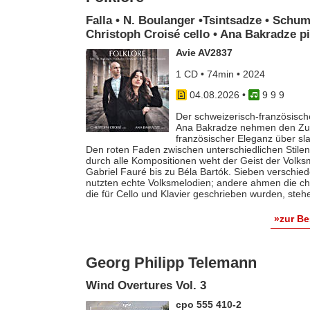
Falla • N. Boulanger •Tsintsadze • Schum
Christoph Croisé cello • Ana Bakradze p
Avie AV2837
1 CD • 74min • 2024
04.08.2026
•
9 9 9
Der schweizerisch-französische
Ana Bakradze nehmen den Zuhö
französischer Eleganz über s
Den roten Faden zwischen unterschiedlichen Stilen 
durch alle Kompositionen weht der Geist der Volk
Gabriel Fauré bis zu Béla Bartók. Sieben verschie
nutzten echte Volksmelodien; andere ahmen die ch
die für Cello und Klavier geschrieben wurden, steh
»zur B
Georg Philipp Telemann
Wind Overtures Vol. 3
cpo 555 410-2