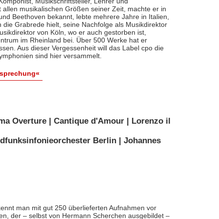
, Komponist, Musikschriftsteller, Lehrer und
t allen musikalischen Größen seiner Zeit, machte er in
 und Beethoven bekannt, lebte mehrere Jahre in Italien,
die Grabrede hielt, seine Nachfolge als Musikdirektor
usikdirektor von Köln, wo er auch gestorben ist,
entrum im Rheinland bei. Über 500 Werke hat er
sen. Aus dieser Vergessenheit will das Label cpo die
ymphonien sind hier versammelt.
esprechung«
ma Overture | Cantique d'Amour | Lorenzo il
dfunksinfonieorchester Berlin | Johannes
ennt man mit gut 250 überlieferten Aufnahmen vor
nten, der – selbst von Hermann Scherchen ausgebildet –