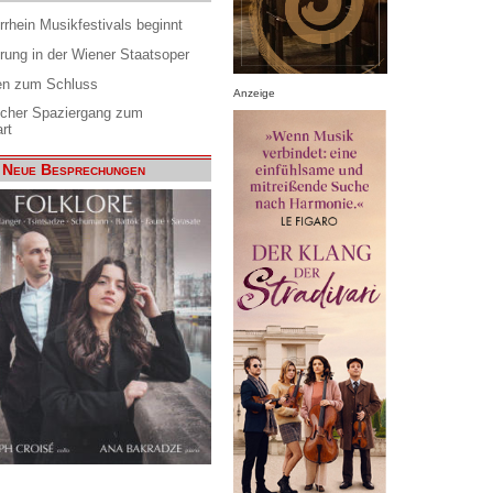
rrhein Musikfestivals beginnt
rung in der Wiener Staatsoper
en zum Schluss
Anzeige
scher Spaziergang zum
rt
Neue Besprechungen