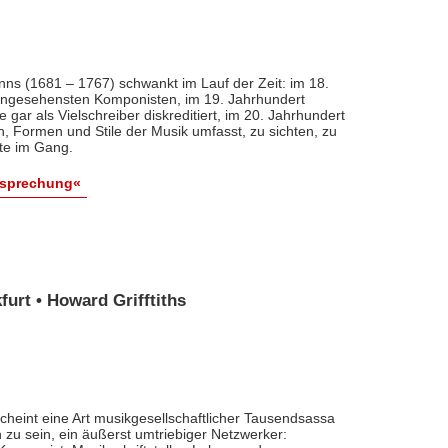
nns (1681 – 1767) schwankt im Lauf der Zeit: im 18.
 angesehensten Komponisten, im 19. Jahrhundert
 gar als Vielschreiber diskreditiert, im 20. Jahrhundert
n, Formen und Stile der Musik umfasst, zu sichten, zu
ute im Gang.
esprechung«
urt • Howard Grifftiths
cheint eine Art musikgesellschaftlicher Tausendsassa
zu sein, ein äußerst umtriebiger Netzwerker: