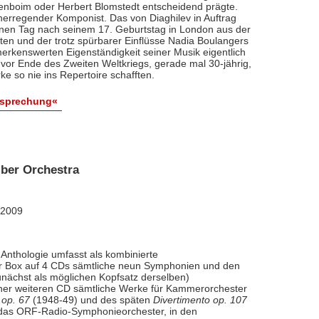
renboim oder Herbert Blomstedt entscheidend prägte.
nerregender Komponist. Das von Diaghilev in Auftrag
inen Tag nach seinem 17. Geburtstag in London aus der
äten und der trotz spürbarer Einflüsse Nadia Boulangers
erkenswerten Eigenständigkeit seiner Musik eigentlich
vor Ende des Zweiten Weltkriegs, gerade mal 30-jährig,
e so nie ins Repertoire schafften.
esprechung«
ber Orchestra
 2009
Anthologie umfasst als kombinierte
ner Box auf 4 CDs sämtliche neun Symphonien und den
nächst als möglichen Kopfsatz derselben)
iner weiteren CD sämtliche Werke für Kammerorchester
 op. 67
(1948-49) und des späten
Divertimento op. 107
l das ORF-Radio-Symphonieorchester, in den