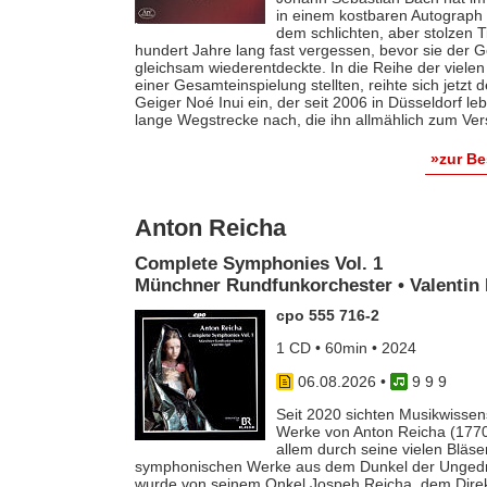
in einem kostbaren Autograph f
dem schlichten, aber stolzen T
hundert Jahre lang fast vergessen, bevor sie der
gleichsam wiederentdeckte. In die Reihe der vielen
einer Gesamteinspielung stellten, reihte sich jetzt
Geiger Noé Inui ein, der seit 2006 in Düsseldorf le
lange Wegstrecke nach, die ihn allmählich zum Ver
»zur B
Anton Reicha
Complete Symphonies Vol. 1
Münchner Rundfunkorchester • Valentin 
cpo 555 716-2
1 CD • 60min • 2024
06.08.2026
•
9 9 9
Seit 2020 sichten Musikwissens
Werke von Anton Reicha (1770-
allem durch seine vielen Bläse
symphonischen Werke aus dem Dunkel der Ungedruc
wurde von seinem Onkel Jospeh Reicha, dem Direkto