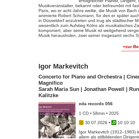
erfolgreicher Pianist, Dirigent
Musikveranstalter, bekannt oder befreundet mit fas
Paris, wo er acht Jahre weilte, die Musik von Bach
animierte Robert Schumann, für den er später auch 
in Düsseldorf anzutreten und trug als städtischer M
wesentlich zum Aufstieg Kölns als musikalisches Z
komponiert, aber seine Musik ist weitgehend verges
Musik herausholen, zwei seiner insgesamt sechs S
»zur B
Igor Markevitch
Concerto for Piano and Orchestra | Cine
Magnifico
Sarah Maria Sun | Jonathan Powell | Run
Kalitzke
eda records 056
1 CD • 58min • 2025
30.07.2026
•
10 10 10
Igor Markevitch (1912–1983) k
allem als stilbildenden Dirige