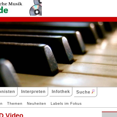
nisten
Interpreten
Infothek
Suche
en
Themen
Neuheiten
Labels im Fokus
D Video