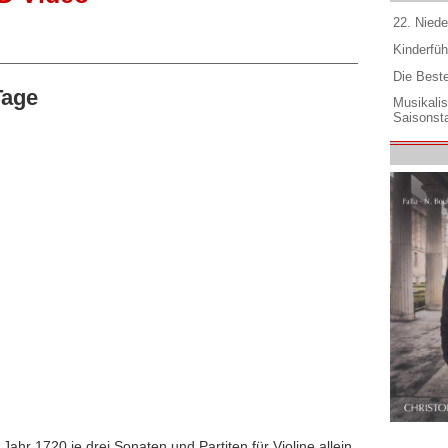
22. Niede
Kinderfüh
Die Best
Tage
Musikali
Saisonsta
ahr 1720 je drei Sonaten und Partiten für Violine allein