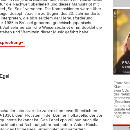
ür die Nachwelt überliefert und dieses Manuskript mit
itel „Sei Solo“ versehen. Die Kompositionen waren über
 Geiger Joseph Joachim zu Beginn des 20. Jahrhunderts
 Interpreten, die sich seitdem der Herausforderung
 der 1985 in Brüssel geborene griechisch-japanische
bt. Auf sehr persönliche Weise zeichnet er im Booklet die
stehen und Vermitteln dieser Musik geführt habe.
esprechung«
Egel
Franz Sch
Klavier h
zwei CDs 
des Neunz
geschäftst
„Sonatine
kommen di
Sonate A-
chaftler intensiver die zahlreichen unveröffentlichten
bedeutend
1836), dem Flötisten in der Bonner Hofkapelle, der vor
1827.
rquintette bekannt ist. Das Label cpo will nun auch die
ktheit und Nichtaufgeführtheit heben. Anton Reicha
r des Orchesters, unterrichtet und gefördert,