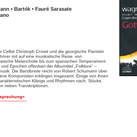
ann • Bartók • Fauré Sarasate
iano
 Cellist Christoph Croisé und die georgische Pianistin
rer mit auf eine musikalische Reise: von
lawische Melancholie bis zum spanischen Temperament.
und Epochen offenbart der Albumtitel „Folklore“ –
smusik. Die Bandbreite reicht von Robert Schumann über
dene Komponisten erklingen insgesamt. Einige von ihnen
arakteristischen Klänge und Rhythmen nach. Stücke,
en neben Transkriptionen.
esprechung«