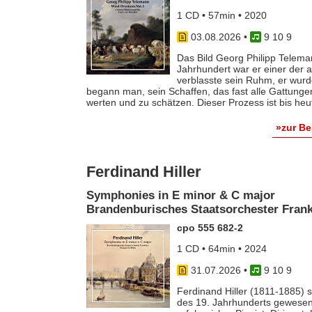
1 CD • 57min • 2020
03.08.2026
•
9 10 9
Das Bild Georg Philipp Telema
Jahrhundert war er einer der
verblasste sein Ruhm, er wurde
begann man, sein Schaffen, das fast alle Gattunge
werten und zu schätzen. Dieser Prozess ist bis he
»zur B
Ferdinand Hiller
Symphonies in E minor & C major
Brandenburisches Staatsorchester Frankf
cpo 555 682-2
1 CD • 64min • 2024
31.07.2026
•
9 10 9
Ferdinand Hiller (1811-1885) s
des 19. Jahrhunderts gewesen 