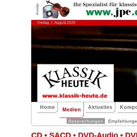
Anzeige
Freitag, 7. August 2026
Home
Aktuelles
Kompo
Medien
Besprechungen
Empfehlung
CD • SACD • DVD-Audio • DV