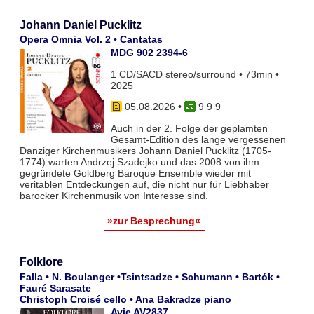
Johann Daniel Pucklitz
Opera Omnia Vol. 2 • Cantatas
MDG 902 2394-6
1 CD/SACD stereo/surround • 73min •
2025
05.08.2026
•
9 9 9
Auch in der 2. Folge der geplamten
Gesamt-Edition des lange vergessenen
Danziger Kirchenmusikers Johann Daniel Pucklitz (1705-
1774) warten Andrzej Szadejko und das 2008 von ihm
gegründete Goldberg Baroque Ensemble wieder mit
veritablen Entdeckungen auf, die nicht nur für Liebhaber
barocker Kirchenmusik von Interesse sind.
»zur Besprechung«
Folklore
Falla • N. Boulanger •Tsintsadze • Schumann • Bartók •
Fauré Sarasate
Christoph Croisé cello • Ana Bakradze piano
Avie AV2837