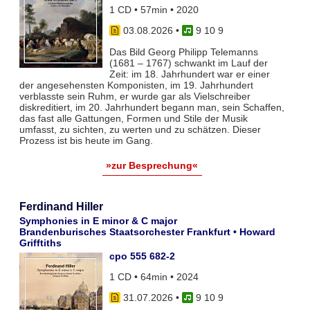
1 CD • 57min • 2020
03.08.2026
•
9 10 9
Das Bild Georg Philipp Telemanns
(1681 – 1767) schwankt im Lauf der
Zeit: im 18. Jahrhundert war er einer
der angesehensten Komponisten, im 19. Jahrhundert
verblasste sein Ruhm, er wurde gar als Vielschreiber
diskreditiert, im 20. Jahrhundert begann man, sein Schaffen,
das fast alle Gattungen, Formen und Stile der Musik
umfasst, zu sichten, zu werten und zu schätzen. Dieser
Prozess ist bis heute im Gang.
»zur Besprechung«
Ferdinand Hiller
Symphonies in E minor & C major
Brandenburisches Staatsorchester Frankfurt • Howard
Grifftiths
cpo 555 682-2
1 CD • 64min • 2024
31.07.2026
•
9 10 9