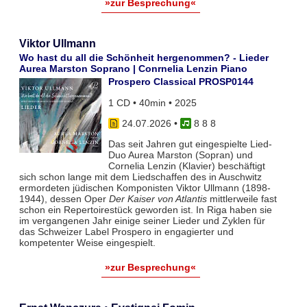
»zur Besprechung«
Viktor Ullmann
Wo hast du all die Schönheit hergenommen? - Lieder
Aurea Marston Soprano | Conrnelia Lenzin Piano
Prospero Classical PROSP0144
1 CD • 40min • 2025
24.07.2026
•
8 8 8
Das seit Jahren gut eingespielte Lied-
Duo Aurea Marston (Sopran) und
Cornelia Lenzin (Klavier) beschäftigt
sich schon lange mit dem Liedschaffen des in Auschwitz
ermordeten jüdischen Komponisten Viktor Ullmann (1898-
1944), dessen Oper
Der Kaiser von Atlantis
mittlerweile fast
schon ein Repertoirestück geworden ist. In Riga haben sie
im vergangenen Jahr einige seiner Lieder und Zyklen für
das Schweizer Label Prospero in engagierter und
kompetenter Weise eingespielt.
»zur Besprechung«