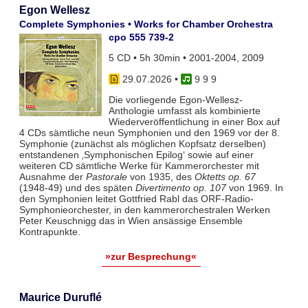
Egon Wellesz
Complete Symphonies • Works for Chamber Orchestra
cpo 555 739-2
5 CD • 5h 30min • 2001-2004, 2009
29.07.2026
•
9 9 9
Die vorliegende Egon-Wellesz-
Anthologie umfasst als kombinierte
Wiederveröffentlichung in einer Box auf
4 CDs sämtliche neun Symphonien und den 1969 vor der 8.
Symphonie (zunächst als möglichen Kopfsatz derselben)
entstandenen ‚Symphonischen Epilog‘ sowie auf einer
weiteren CD sämtliche Werke für Kammerorchester mit
Ausnahme der
Pastorale
von 1935, des
Oktetts op. 67
(1948-49) und des späten
Divertimento op. 107
von 1969. In
den Symphonien leitet Gottfried Rabl das ORF-Radio-
Symphonieorchester, in den kammerorchestralen Werken
Peter Keuschnigg das in Wien ansässige Ensemble
Kontrapunkte.
»zur Besprechung«
Maurice Duruflé