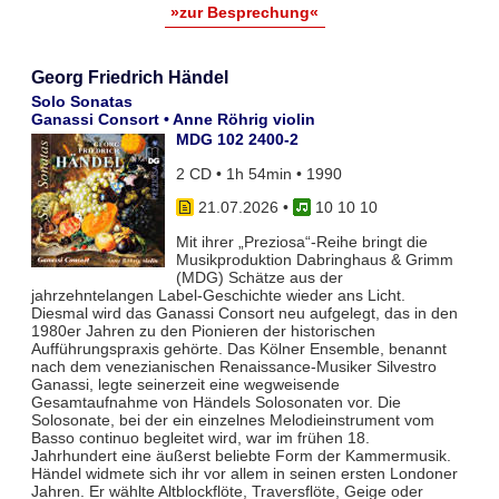
»zur Besprechung«
Georg Friedrich Händel
Solo Sonatas
Ganassi Consort • Anne Röhrig violin
MDG 102 2400-2
2 CD • 1h 54min • 1990
21.07.2026
•
10 10 10
Mit ihrer „Preziosa“-Reihe bringt die
Musikproduktion Dabringhaus & Grimm
(MDG) Schätze aus der
jahrzehntelangen Label-Geschichte wieder ans Licht.
Diesmal wird das Ganassi Consort neu aufgelegt, das in den
1980er Jahren zu den Pionieren der historischen
Aufführungspraxis gehörte. Das Kölner Ensemble, benannt
nach dem venezianischen Renaissance-Musiker Silvestro
Ganassi, legte seinerzeit eine wegweisende
Gesamtaufnahme von Händels Solosonaten vor. Die
Solosonate, bei der ein einzelnes Melodieinstrument vom
Basso continuo begleitet wird, war im frühen 18.
Jahrhundert eine äußerst beliebte Form der Kammermusik.
Händel widmete sich ihr vor allem in seinen ersten Londoner
Jahren. Er wählte Altblockflöte, Traversflöte, Geige oder