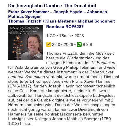
Die herzogliche Gambe • The Ducal Viol
Franz Xaver Hammer – Joseph Haydn – Johannes
Mathias Sperger
Thomas Fritzsch • Klaus Mertens • Michael Schönheit
Rondeau ROP6287
1 CD • 78min • 2025
22.07.2026
•
9 9 9
Thomas Fritzsch, dem die Musikwelt
bereits die Wiederentdeckung des
einzigen Exemplars der
12 Fantasien
für Viola da Gamba von Georg Philipp Telemann und vieler
weiterer Werke für dieses Instrument in der Osnabrücker
Ledebur-Sammlung
verdankt, wurde erneut fündig. Diesmal
stöberte er 14 Kompositionen von Franz Xaver Hammer
(1746-1817), für den Joseph Haydn höchstwahrscheinlich
seine Cello-Konzerte komponierte, in einer in Schwerin
aufbewahrten Handschrift der Schlosskapelle Ludwigslust
auf, bei der die Gambe originellerweise vorwiegend mit 2
Hörnern kombiniert wird. Da es der Weltersteinspielungen
noch nicht genug waren, kamen zwei Divertimenti von
Hammers für seine Kontrabasskonzerte berühmten
Ludwigsluster Kollegen Johann Matthias Sperger (1750-
1812) hinzu.