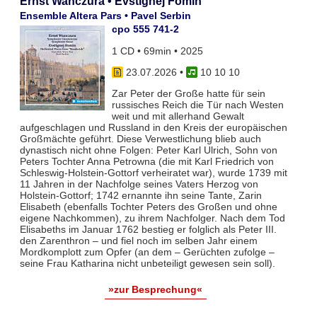
Ernst Wanczura • Evstignej Fomin
Ensemble Altera Pars • Pavel Serbin
cpo 555 741-2
1 CD • 69min • 2025
23.07.2026
•
10 10 10
Zar Peter der Große hatte für sein
russisches Reich die Tür nach Westen
weit und mit allerhand Gewalt
aufgeschlagen und Russland in den Kreis der europäischen
Großmächte geführt. Diese Verwestlichung blieb auch
dynastisch nicht ohne Folgen: Peter Karl Ulrich, Sohn von
Peters Tochter Anna Petrowna (die mit Karl Friedrich von
Schleswig-Holstein-Gottorf verheiratet war), wurde 1739 mit
11 Jahren in der Nachfolge seines Vaters Herzog von
Holstein-Gottorf; 1742 ernannte ihn seine Tante, Zarin
Elisabeth (ebenfalls Tochter Peters des Großen und ohne
eigene Nachkommen), zu ihrem Nachfolger. Nach dem Tod
Elisabeths im Januar 1762 bestieg er folglich als Peter III.
den Zarenthron – und fiel noch im selben Jahr einem
Mordkomplott zum Opfer (an dem – Gerüchten zufolge –
seine Frau Katharina nicht unbeteiligt gewesen sein soll).
»zur Besprechung«