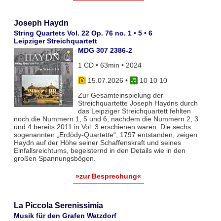
Joseph Haydn
String Quartets Vol. 22 Op. 76 no. 1 • 5 • 6
Leipziger Streichquartett
MDG 307 2386-2
1 CD • 63min • 2024
15.07.2026
•
10 10 10
Zur Gesamteinspielung der
Streichquartette Joseph Haydns durch
das Leipziger Streichquartett fehlten
noch die Nummern 1, 5 und 6, nachdem die Nummern 2, 3
und 4 bereits 2011 in Vol. 3 erschienen waren. Die sechs
sogenannten „Erdödy-Quartette“, 1797 entstanden, zeigen
Haydn auf der Höhe seiner Schaffenskraft und seines
Einfallsreichtums, begeisternd in den Details wie in den
großen Spannungsbögen.
»zur Besprechung«
La Piccola Serenissimia
Musik für den Grafen Watzdorf