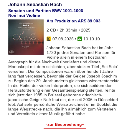
Johann Sebastian Bach
Sonaten und Partiten BWV 1001-1006
Noé Inui Violine
Ars Produktion ARS 89 003
2 CD • 2h 33min • 2025
07.08.2026
•
10 10 10
Johann Sebastian Bach hat im Jahr
1720 je drei Sonaten und Partiten für
Violine allein in einem kostbaren
Autograph für die Nachwelt überliefert und dieses
Manuskript mit dem schlichten, aber stolzen Titel „Sei Solo“
versehen. Die Kompositionen waren über hundert Jahre
lang fast vergessen, bevor sie der Geiger Joseph Joachim
zu Beginn des 20. Jahrhunderts gleichsam wiederentdeckte.
In die Reihe der vielen Interpreten, die sich seitdem der
Herausforderung einer Gesamteinspielung stellten, reihte
sich jetzt der 1985 in Brüssel geborene griechisch-
japanische Geiger Noé Inui ein, der seit 2006 in Düsseldorf
lebt. Auf sehr persönliche Weise zeichnet er im Booklet die
lange Wegstrecke nach, die ihn allmählich zum Verstehen
und Vermitteln dieser Musik geführt habe.
»zur Besprechung«