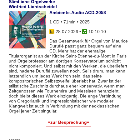
Sämtliche Orgelwerke
Winfried Lichtscheidel
Ambiente-Audio ACD-2058
1 CD • 71min • 2025
28.07.2026
•
10 10 10
Das Gesamtwerk für Orgel von Maurice
Duruflé passt ganz bequem auf eine
CD. Mehr hat der ehemalige
Titularorganist an der Kirche Saint-Etienne-du-Mont in Paris
und Orgelprofessor am dortigen Konservatorium schlicht
nicht komponiert. Und selbst mit den Werken, die überliefert
sind, haderte Duruflé zuweilen noch. Sei’s drum, man kann
letztendlich um jedes Werk froh sein, das seine
kompositorischen Selbstzweifel überlebt hat. Zwar ist der
stilistische Zuschnitt durchaus eher konservativ, wenn man
Zeitgenossen wie Tournemire und Messiaen heranzieht,
doch bleibt dieses Werk einzigartig. Die enge Verbindung
von Gregorianik und impressionistischer wie modaler
Klangwelt ist auch in Verbindung mit der neoklassischen
Orgel jener Zeit singulär.
»zur Besprechung«
Anzeige