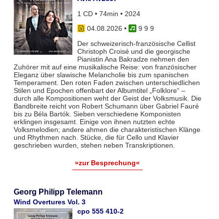
1 CD • 74min • 2024
04.08.2026
•
9 9 9
Der schweizerisch-französische Cellist
Christoph Croisé und die georgische
Pianistin Ana Bakradze nehmen den
Zuhörer mit auf eine musikalische Reise: von französischer
Eleganz über slawische Melancholie bis zum spanischen
Temperament. Den roten Faden zwischen unterschiedlichen
Stilen und Epochen offenbart der Albumtitel „Folklore“ –
durch alle Kompositionen weht der Geist der Volksmusik. Die
Bandbreite reicht von Robert Schumann über Gabriel Fauré
bis zu Béla Bartók. Sieben verschiedene Komponisten
erklingen insgesamt. Einige von ihnen nutzten echte
Volksmelodien; andere ahmen die charakteristischen Klänge
und Rhythmen nach. Stücke, die für Cello und Klavier
geschrieben wurden, stehen neben Transkriptionen.
»zur Besprechung«
Georg Philipp Telemann
Wind Overtures Vol. 3
cpo 555 410-2