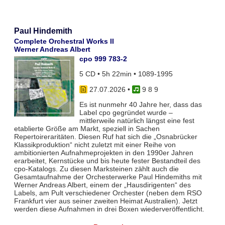
Paul Hindemith
Complete Orchestral Works II
Werner Andreas Albert
cpo 999 783-2
5 CD • 5h 22min • 1089-1995
27.07.2026
•
9 8 9
Es ist nunmehr 40 Jahre her, dass das
Label cpo gegründet wurde –
mittlerweile natürlich längst eine fest
etablierte Größe am Markt, speziell in Sachen
Repertoireraritäten. Diesen Ruf hat sich die „Osnabrücker
Klassikproduktion“ nicht zuletzt mit einer Reihe von
ambitionierten Aufnahmeprojekten in den 1990er Jahren
erarbeitet, Kernstücke und bis heute fester Bestandteil des
cpo-Katalogs. Zu diesen Marksteinen zählt auch die
Gesamtaufnahme der Orchesterwerke Paul Hindemiths mit
Werner Andreas Albert, einem der „Hausdirigenten“ des
Labels, am Pult verschiedener Orchester (neben dem RSO
Frankfurt vier aus seiner zweiten Heimat Australien). Jetzt
werden diese Aufnahmen in drei Boxen wiederveröffentlicht.