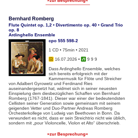
»zur Besprechung«
Bernhard Romberg
Flute Quintet op. 1,2 • Divertimento op. 40 • Grand Trio
op. 8
Ardinghello Ensemble
cpo 555 598-2
1 CD • 75min • 2021
16.07.2026
•
9 9 9
Dass Ardinghello Ensemble, welches
sich bereits erfolgreich mit der
Kammermusik für Flöte und Streicher
von Adalbert Gyrowetz und Ferdinand Ries
auseinandergesetzt hat, widmet sich in seiner neuesten
Einspielung dem diesbezüglichen Schaffen von Bernhard
Romberg (1767-1841). Dieser war einer der bedeutendsten
Cellisten seiner Generation sowie gemeinsam mit seinem
geigenden Vetter und Duo-Partner Andreas Romberg
Orchesterkollege von Ludwig van Beethoven in Bonn. Da
verwundert es nicht, dass er sein Streichtrio nicht wie üblich,
sondern mit „pour Violoncelle, Violon et Alto“ überschrieb.
»zur Besprechung«