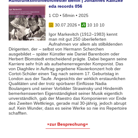
Rundfunksinfonieorchester Berlin | Johannes Kalitzke
eda records 056
1 CD • 58min • 2025
30.07.2026
•
10 10 10
Igor Markevitch (1912–1983) kennt
man mit gut 250 überlieferten
Aufnahmen vor allem als stilbildenden
Dirigenten, der – selbst von Hermann Scherchen
ausgebildet – später Künstler wie Daniel Barenboim oder
Herbert Blomstedt entscheidend prägte. Dabei begann seine
Karriere sehr früh als aufsehenerregender Komponist. Das
von Diaghilev in Auftrag gegebene Klavierkonzert hob der
Cortot-Schüler einen Tag nach seinem 17. Geburtstag in
London aus der Taufe. Angesichts der wirklich erstaunlichen
Qualitäten und der trotz spürbarer Einflüsse Nadia
Boulangers und seiner Vorbilder Strawinsky und Hindemith
bemerkenswerten Eigenständigkeit seiner Musik eigentlich
unverständlich, gab der Maestro das Komponieren vor Ende
des Zweiten Weltkriegs, gerade mal 30-jährig, jedoch abrupt
auf. Kein Wunder, dass es seine Werke so nie ins Repertoire
schafften.
»zur Besprechung«