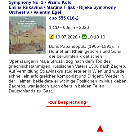
Symphony No. 2 • Vrzino Kolo
Emilia Rukavina • Martina Filjak • Rijeka Symphony
Orchestra • Valentin Egel
cpo 555 618-2
1 CD • 63min • 2023
13.07.2026
•
10 10 10
Boris Papandopulo (1906–1991), in
Honnef am Rhein geboren und Sohn
der berühmten kroatischen
Opernsängerin Maja Strozzi, zog nach dem Tod des
griechischstämmigen, russischen Vaters 1908 nach Zagreb.
Auf Vermittlung Strawinskys studierte er in Wien und wurde
schnell ein erfolgreicher Komponist und Dirigent. Wieder in
der Heimat, bekleidete er wichtige Positionen im Musikleben
Zagrebs, war jedoch auch öfters in beiden Teilen
Deutschlands zu Gast.
»zur Besprechung«
▲