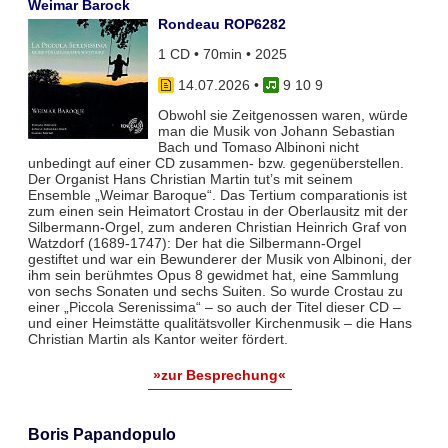
Weimar Barock
Rondeau ROP6282
1 CD • 70min • 2025
14.07.2026
•
9 10 9
Obwohl sie Zeitgenossen waren, würde
man die Musik von Johann Sebastian
Bach und Tomaso Albinoni nicht
unbedingt auf einer CD zusammen- bzw. gegenüberstellen.
Der Organist Hans Christian Martin tut’s mit seinem
Ensemble „Weimar Baroque“. Das Tertium comparationis ist
zum einen sein Heimatort Crostau in der Oberlausitz mit der
Silbermann-Orgel, zum anderen Christian Heinrich Graf von
Watzdorf (1689-1747): Der hat die Silbermann-Orgel
gestiftet und war ein Bewunderer der Musik von Albinoni, der
ihm sein berühmtes Opus 8 gewidmet hat, eine Sammlung
von sechs Sonaten und sechs Suiten. So wurde Crostau zu
einer „Piccola Serenissima“ – so auch der Titel dieser CD –
und einer Heimstätte qualitätsvoller Kirchenmusik – die Hans
Christian Martin als Kantor weiter fördert.
»zur Besprechung«
Boris Papandopulo