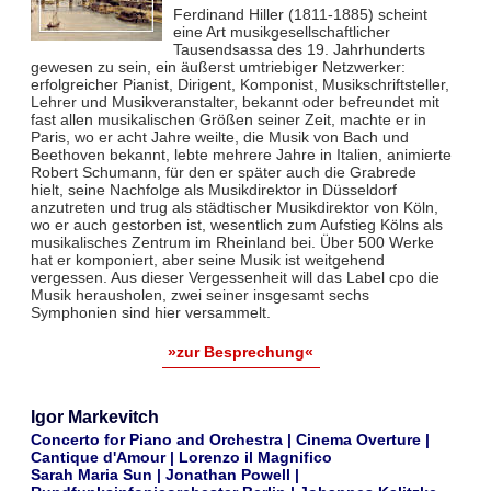
Ferdinand Hiller (1811-1885) scheint
eine Art musikgesellschaftlicher
Tausendsassa des 19. Jahrhunderts
gewesen zu sein, ein äußerst umtriebiger Netzwerker:
erfolgreicher Pianist, Dirigent, Komponist, Musikschriftsteller,
Lehrer und Musikveranstalter, bekannt oder befreundet mit
fast allen musikalischen Größen seiner Zeit, machte er in
Paris, wo er acht Jahre weilte, die Musik von Bach und
Beethoven bekannt, lebte mehrere Jahre in Italien, animierte
Robert Schumann, für den er später auch die Grabrede
hielt, seine Nachfolge als Musikdirektor in Düsseldorf
anzutreten und trug als städtischer Musikdirektor von Köln,
wo er auch gestorben ist, wesentlich zum Aufstieg Kölns als
musikalisches Zentrum im Rheinland bei. Über 500 Werke
hat er komponiert, aber seine Musik ist weitgehend
vergessen. Aus dieser Vergessenheit will das Label cpo die
Musik herausholen, zwei seiner insgesamt sechs
Symphonien sind hier versammelt.
»zur Besprechung«
Igor Markevitch
Concerto for Piano and Orchestra | Cinema Overture |
Cantique d'Amour | Lorenzo il Magnifico
Sarah Maria Sun | Jonathan Powell |