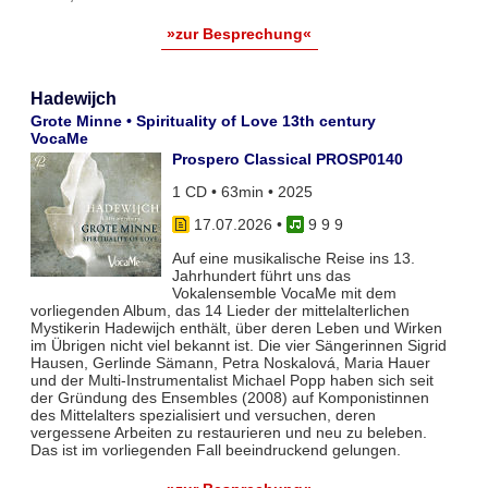
»zur Besprechung«
Hadewijch
Grote Minne • Spirituality of Love 13th century
VocaMe
Prospero Classical PROSP0140
1 CD • 63min • 2025
17.07.2026
•
9 9 9
Auf eine musikalische Reise ins 13.
Jahrhundert führt uns das
Vokalensemble VocaMe mit dem
vorliegenden Album, das 14 Lieder der mittelalterlichen
Mystikerin Hadewijch enthält, über deren Leben und Wirken
im Übrigen nicht viel bekannt ist. Die vier Sängerinnen Sigrid
Hausen, Gerlinde Sämann, Petra Noskalová, Maria Hauer
und der Multi-Instrumentalist Michael Popp haben sich seit
der Gründung des Ensembles (2008) auf Komponistinnen
des Mittelalters spezialisiert und versuchen, deren
vergessene Arbeiten zu restaurieren und neu zu beleben.
Das ist im vorliegenden Fall beeindruckend gelungen.