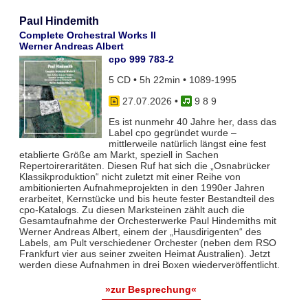
Paul Hindemith
Complete Orchestral Works II
Werner Andreas Albert
cpo 999 783-2
5 CD • 5h 22min • 1089-1995
27.07.2026
•
9 8 9
Es ist nunmehr 40 Jahre her, dass das
Label cpo gegründet wurde –
mittlerweile natürlich längst eine fest
etablierte Größe am Markt, speziell in Sachen
Repertoireraritäten. Diesen Ruf hat sich die „Osnabrücker
Klassikproduktion“ nicht zuletzt mit einer Reihe von
ambitionierten Aufnahmeprojekten in den 1990er Jahren
erarbeitet, Kernstücke und bis heute fester Bestandteil des
cpo-Katalogs. Zu diesen Marksteinen zählt auch die
Gesamtaufnahme der Orchesterwerke Paul Hindemiths mit
Werner Andreas Albert, einem der „Hausdirigenten“ des
Labels, am Pult verschiedener Orchester (neben dem RSO
Frankfurt vier aus seiner zweiten Heimat Australien). Jetzt
werden diese Aufnahmen in drei Boxen wiederveröffentlicht.
»zur Besprechung«