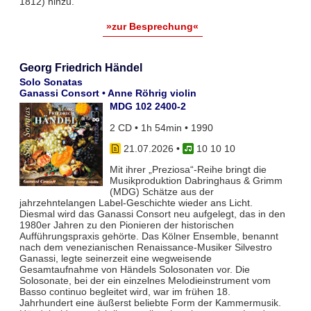
1812) hinzu.
»zur Besprechung«
Georg Friedrich Händel
Solo Sonatas
Ganassi Consort • Anne Röhrig violin
MDG 102 2400-2
2 CD • 1h 54min • 1990
21.07.2026
•
10 10 10
Mit ihrer „Preziosa“-Reihe bringt die
Musikproduktion Dabringhaus & Grimm
(MDG) Schätze aus der
jahrzehntelangen Label-Geschichte wieder ans Licht.
Diesmal wird das Ganassi Consort neu aufgelegt, das in den
1980er Jahren zu den Pionieren der historischen
Aufführungspraxis gehörte. Das Kölner Ensemble, benannt
nach dem venezianischen Renaissance-Musiker Silvestro
Ganassi, legte seinerzeit eine wegweisende
Gesamtaufnahme von Händels Solosonaten vor. Die
Solosonate, bei der ein einzelnes Melodieinstrument vom
Basso continuo begleitet wird, war im frühen 18.
Jahrhundert eine äußerst beliebte Form der Kammermusik.