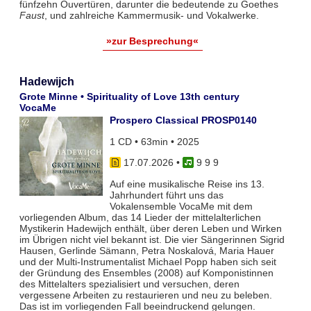
fünfzehn Ouvertüren, darunter die bedeutende zu Goethes
Faust
, und zahlreiche Kammermusik- und Vokalwerke.
»zur Besprechung«
Hadewijch
Grote Minne • Spirituality of Love 13th century
VocaMe
Prospero Classical PROSP0140
1 CD • 63min • 2025
17.07.2026
•
9 9 9
Auf eine musikalische Reise ins 13.
Jahrhundert führt uns das
Vokalensemble VocaMe mit dem
vorliegenden Album, das 14 Lieder der mittelalterlichen
Mystikerin Hadewijch enthält, über deren Leben und Wirken
im Übrigen nicht viel bekannt ist. Die vier Sängerinnen Sigrid
Hausen, Gerlinde Sämann, Petra Noskalová, Maria Hauer
und der Multi-Instrumentalist Michael Popp haben sich seit
der Gründung des Ensembles (2008) auf Komponistinnen
des Mittelalters spezialisiert und versuchen, deren
vergessene Arbeiten zu restaurieren und neu zu beleben.
Das ist im vorliegenden Fall beeindruckend gelungen.