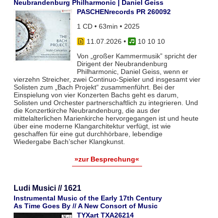
Neubrandenburg Philharmonic | Daniel Geiss
PASCHENrecords PR 260092
1 CD • 63min • 2025
11.07.2026
•
10 10 10
Von „großer Kammermusik” spricht der
Dirigent der Neubrandenburg
Philharmonic, Daniel Geiss, wenn er
vierzehn Streicher, zwei Continuo-Spieler und insgesamt vier
Solisten zum „Bach Projekt“ zusammenführt. Bei der
Einspielung von vier Konzerten Bachs geht es darum,
Solisten und Orchester partnerschaftlich zu integrieren. Und
die Konzertkirche Neubrandenburg, die aus der
mittelalterlichen Marienkirche hervorgegangen ist und heute
über eine moderne Klangarchitektur verfügt, ist wie
geschaffen für eine gut durchhörbare, lebendige
Wiedergabe Bach’scher Klangkunst.
»zur Besprechung«
Ludi Musici // 1621
Instrumental Music of the Early 17th Century
As Time Goes By // A New Consort of Music
TYXart TXA26214