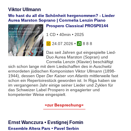
Viktor Ullmann
Wo hast du all die Schönheit hergenommen? - Lieder
Aurea Marston Soprano | Conrnelia Lenzin Piano
Prospero Classical PROSP0144
1 CD • 40min • 2025
24.07.2026
•
8 8 8
Das seit Jahren gut eingespielte Lied-
Duo Aurea Marston (Sopran) und
Cornelia Lenzin (Klavier) beschäftigt
sich schon lange mit dem Liedschaffen des in Auschwitz
ermordeten jüdischen Komponisten Viktor Ullmann (1898-
1944), dessen Oper
Der Kaiser von Atlantis
mittlerweile fast
schon ein Repertoirestück geworden ist. In Riga haben sie
im vergangenen Jahr einige seiner Lieder und Zyklen für
das Schweizer Label Prospero in engagierter und
kompetenter Weise eingespielt.
»zur Besprechung«
Ernst Wanczura • Evstignej Fomin
Ensemble Altera Pars • Pavel Serbin