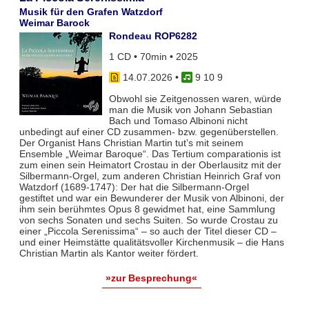
Musik für den Grafen Watzdorf
Weimar Barock
Rondeau ROP6282
1 CD • 70min • 2025
14.07.2026
•
9 10 9
Obwohl sie Zeitgenossen waren, würde
man die Musik von Johann Sebastian
Bach und Tomaso Albinoni nicht
unbedingt auf einer CD zusammen- bzw. gegenüberstellen.
Der Organist Hans Christian Martin tut’s mit seinem
Ensemble „Weimar Baroque“. Das Tertium comparationis ist
zum einen sein Heimatort Crostau in der Oberlausitz mit der
Silbermann-Orgel, zum anderen Christian Heinrich Graf von
Watzdorf (1689-1747): Der hat die Silbermann-Orgel
gestiftet und war ein Bewunderer der Musik von Albinoni, der
ihm sein berühmtes Opus 8 gewidmet hat, eine Sammlung
von sechs Sonaten und sechs Suiten. So wurde Crostau zu
einer „Piccola Serenissima“ – so auch der Titel dieser CD –
und einer Heimstätte qualitätsvoller Kirchenmusik – die Hans
Christian Martin als Kantor weiter fördert.
»zur Besprechung«