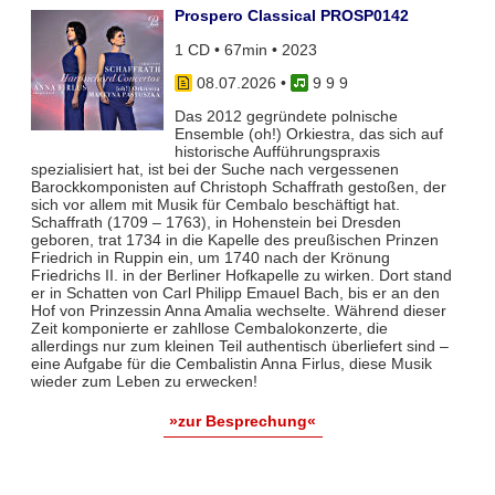
Prospero Classical PROSP0142
1 CD • 67min • 2023
08.07.2026
•
9 9 9
Das 2012 gegründete polnische
Ensemble (oh!) Orkiestra, das sich auf
historische Aufführungspraxis
spezialisiert hat, ist bei der Suche nach vergessenen
Barockkomponisten auf Christoph Schaffrath gestoßen, der
sich vor allem mit Musik für Cembalo beschäftigt hat.
Schaffrath (1709 – 1763), in Hohenstein bei Dresden
geboren, trat 1734 in die Kapelle des preußischen Prinzen
Friedrich in Ruppin ein, um 1740 nach der Krönung
Friedrichs II. in der Berliner Hofkapelle zu wirken. Dort stand
er in Schatten von Carl Philipp Emauel Bach, bis er an den
Hof von Prinzessin Anna Amalia wechselte. Während dieser
Zeit komponierte er zahllose Cembalokonzerte, die
allerdings nur zum kleinen Teil authentisch überliefert sind –
eine Aufgabe für die Cembalistin Anna Firlus, diese Musik
wieder zum Leben zu erwecken!
»zur Besprechung«