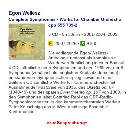
Egon Wellesz
Complete Symphonies • Works for Chamber Orchestra
cpo 555 739-2
5 CD • 5h 30min • 2001-2004, 2009
29.07.2026
•
9 9 9
Die vorliegende Egon-Wellesz-
Anthologie umfasst als kombinierte
Wiederveröffentlichung in einer Box auf
4 CDs sämtliche neun Symphonien und den 1969 vor der 8.
Symphonie (zunächst als möglichen Kopfsatz derselben)
entstandenen ‚Symphonischen Epilog‘ sowie auf einer
weiteren CD sämtliche Werke für Kammerorchester mit
Ausnahme der
Pastorale
von 1935, des
Oktetts op. 67
(1948-49) und des späten
Divertimento op. 107
von 1969. In
den Symphonien leitet Gottfried Rabl das ORF-Radio-
Symphonieorchester, in den kammerorchestralen Werken
Peter Keuschnigg das in Wien ansässige Ensemble
Kontrapunkte.
»zur Besprechung«