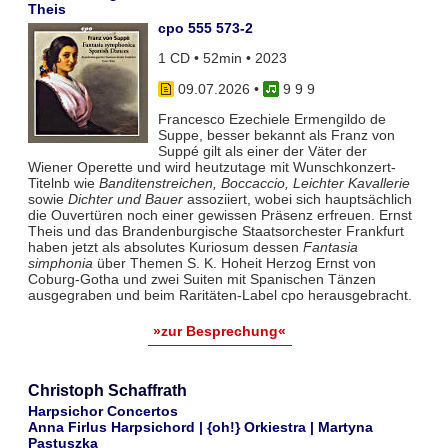
Theis
cpo 555 573-2
1 CD • 52min • 2023
09.07.2026
•
9 9 9
Francesco Ezechiele Ermengildo de
Suppe, besser bekannt als Franz von
Suppé gilt als einer der Väter der
Wiener Operette und wird heutzutage mit Wunschkonzert-
Titelnb wie
Banditenstreichen, Boccaccio, Leichter Kavallerie
sowie
Dichter und Bauer
assoziiert, wobei sich hauptsächlich
die Ouvertüren noch einer gewissen Präsenz erfreuen. Ernst
Theis und das Brandenburgische Staatsorchester Frankfurt
haben jetzt als absolutes Kuriosum dessen
Fantasia
simphonia
über Themen S. K. Hoheit Herzog Ernst von
Coburg-Gotha und zwei Suiten mit Spanischen Tänzen
ausgegraben und beim Raritäten-Label cpo herausgebracht.
»zur Besprechung«
Christoph Schaffrath
Harpsichor Concertos
Anna Firlus Harpsichord | {oh!} Orkiestra | Martyna
Pastuszka