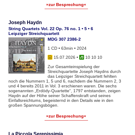
»zur Besprechung«
Joseph Haydn
String Quartets Vol. 22 Op. 76 no. 1 • 5 • 6
Leipziger Streichquartett
MDG 307 2386-2
1 CD • 63min • 2024
15.07.2026
•
10 10 10
Zur Gesamteinspielung der
Streichquartette Joseph Haydns durch
das Leipziger Streichquartett fehlten
noch die Nummern 1, 5 und 6, nachdem die Nummern 2, 3
und 4 bereits 2011 in Vol. 3 erschienen waren. Die sechs
sogenannten „Erdödy-Quartette“, 1797 entstanden, zeigen
Haydn auf der Höhe seiner Schaffenskraft und seines
Einfallsreichtums, begeisternd in den Details wie in den
großen Spannungsbögen.
»zur Besprechung«
La Piccola Serenissimia