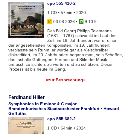
cpo 555 410-2
1 CD • 57min • 2020
03.08.2026
•
9 10 9
Das Bild Georg Philipp Telemanns
(1681 – 1767) schwankt im Lauf der
Zeit: im 18. Jahrhundert war er einer
der angesehensten Komponisten, im 19. Jahrhundert
verblasste sein Ruhm, er wurde gar als Vielschreiber
diskreditiert, im 20. Jahrhundert begann man, sein Schaffen,
das fast alle Gattungen, Formen und Stile der Musik
umfasst, zu sichten, zu werten und zu schätzen. Dieser
Prozess ist bis heute im Gang.
»zur Besprechung«
Ferdinand Hiller
Symphonies in E minor & C major
Brandenburisches Staatsorchester Frankfurt • Howard
Grifftiths
cpo 555 682-2
1 CD • 64min • 2024