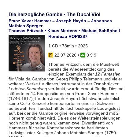
Die herzogliche Gambe • The Ducal Viol
Franz Xaver Hammer – Joseph Haydn – Johannes
Mathias Sperger
Thomas Fritzsch • Klaus Mertens • Michael Schönheit
Rondeau ROP6287
1 CD • 78min • 2025
22.07.2026
•
9 9 9
Thomas Fritzsch, dem die Musikwelt
bereits die Wiederentdeckung des
einzigen Exemplars der
12 Fantasien
für Viola da Gamba von Georg Philipp Telemann und vieler
weiterer Werke für dieses Instrument in der Osnabrücker
Ledebur-Sammlung
verdankt, wurde erneut fündig. Diesmal
stöberte er 14 Kompositionen von Franz Xaver Hammer
(1746-1817), für den Joseph Haydn höchstwahrscheinlich
seine Cello-Konzerte komponierte, in einer in Schwerin
aufbewahrten Handschrift der Schlosskapelle Ludwigslust
auf, bei der die Gambe originellerweise vorwiegend mit 2
Hörnern kombiniert wird. Da es der Weltersteinspielungen
noch nicht genug waren, kamen zwei Divertimenti von
Hammers für seine Kontrabasskonzerte berühmten
Ludwigsluster Kollegen Johann Matthias Sperger (1750-