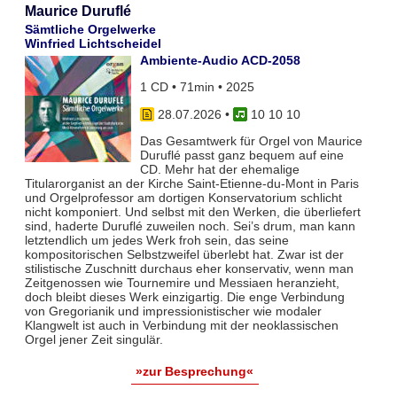
Maurice Duruflé
Sämtliche Orgelwerke
Winfried Lichtscheidel
Ambiente-Audio ACD-2058
1 CD • 71min • 2025
28.07.2026
•
10 10 10
Das Gesamtwerk für Orgel von Maurice
Duruflé passt ganz bequem auf eine
CD. Mehr hat der ehemalige
Titularorganist an der Kirche Saint-Etienne-du-Mont in Paris
und Orgelprofessor am dortigen Konservatorium schlicht
nicht komponiert. Und selbst mit den Werken, die überliefert
sind, haderte Duruflé zuweilen noch. Sei’s drum, man kann
letztendlich um jedes Werk froh sein, das seine
kompositorischen Selbstzweifel überlebt hat. Zwar ist der
stilistische Zuschnitt durchaus eher konservativ, wenn man
Zeitgenossen wie Tournemire und Messiaen heranzieht,
doch bleibt dieses Werk einzigartig. Die enge Verbindung
von Gregorianik und impressionistischer wie modaler
Klangwelt ist auch in Verbindung mit der neoklassischen
Orgel jener Zeit singulär.
»zur Besprechung«