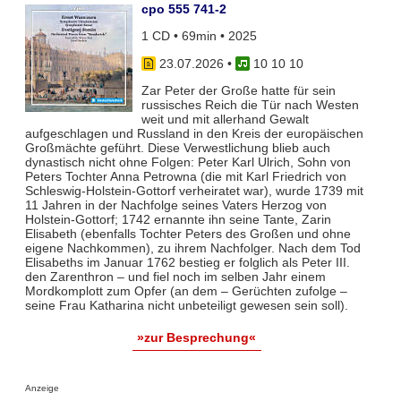
cpo 555 741-2
1 CD • 69min • 2025
23.07.2026
•
10 10 10
Zar Peter der Große hatte für sein
russisches Reich die Tür nach Westen
weit und mit allerhand Gewalt
aufgeschlagen und Russland in den Kreis der europäischen
Großmächte geführt. Diese Verwestlichung blieb auch
dynastisch nicht ohne Folgen: Peter Karl Ulrich, Sohn von
Peters Tochter Anna Petrowna (die mit Karl Friedrich von
Schleswig-Holstein-Gottorf verheiratet war), wurde 1739 mit
11 Jahren in der Nachfolge seines Vaters Herzog von
Holstein-Gottorf; 1742 ernannte ihn seine Tante, Zarin
Elisabeth (ebenfalls Tochter Peters des Großen und ohne
eigene Nachkommen), zu ihrem Nachfolger. Nach dem Tod
Elisabeths im Januar 1762 bestieg er folglich als Peter III.
den Zarenthron – und fiel noch im selben Jahr einem
Mordkomplott zum Opfer (an dem – Gerüchten zufolge –
seine Frau Katharina nicht unbeteiligt gewesen sein soll).
»zur Besprechung«
Anzeige