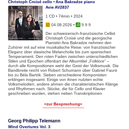
Christoph Croisé cello • Ana Bakradze piano
Avie AV2837
1 CD • 74min • 2024
04.08.2026
•
9 9 9
Der schweizerisch-französische Cellist
Christoph Croisé und die georgische
Pianistin Ana Bakradze nehmen den
Zuhörer mit auf eine musikalische Reise: von französischer
Eleganz über slawische Melancholie bis zum spanischen
Temperament. Den roten Faden zwischen unterschiedlichen
Stilen und Epochen offenbart der Albumtitel „Folklore“ –
durch alle Kompositionen weht der Geist der Volksmusik. Die
Bandbreite reicht von Robert Schumann über Gabriel Fauré
bis zu Béla Bartók. Sieben verschiedene Komponisten
erklingen insgesamt. Einige von ihnen nutzten echte
Volksmelodien; andere ahmen die charakteristischen Klänge
und Rhythmen nach. Stücke, die für Cello und Klavier
geschrieben wurden, stehen neben Transkriptionen.
»zur Besprechung«
Georg Philipp Telemann
Wind Overtures Vol. 3