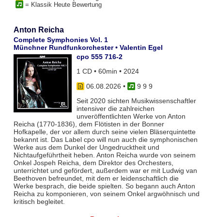
= Klassik Heute Bewertung
Anton Reicha
Complete Symphonies Vol. 1
Münchner Rundfunkorchester • Valentin Egel
cpo 555 716-2
1 CD • 60min • 2024
06.08.2026
•
9 9 9
Seit 2020 sichten Musikwissenschaftler
intensiver die zahlreichen
unveröffentlichten Werke von Anton
Reicha (1770-1836), dem Flötisten in der Bonner
Hofkapelle, der vor allem durch seine vielen Bläserquintette
bekannt ist. Das Label cpo will nun auch die symphonischen
Werke aus dem Dunkel der Ungedrucktheit und
Nichtaufgeführtheit heben. Anton Reicha wurde von seinem
Onkel Jospeh Reicha, dem Direktor des Orchesters,
unterrichtet und gefördert, außerdem war er mit Ludwig van
Beethoven befreundet, mit dem er leidenschaftlich die
Werke besprach, die beide spielten. So begann auch Anton
Reicha zu komponieren, von seinem Onkel argwöhnisch und
kritisch begleitet.