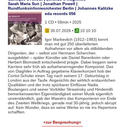
Sarah Maria Sun | Jonathan Powell |
Rundfunksinfonieorchester Berlin | Johannes Kalitzke
eda records 056
1 CD • 58min • 2025
30.07.2026
•
10 10 10
Igor Markevitch (1912–1983) kennt
man mit gut 250 überlieferten
Aufnahmen vor allem als stilbildenden
Dirigenten, der – selbst von Hermann Scherchen
ausgebildet – später Künstler wie Daniel Barenboim oder
Herbert Blomstedt entscheidend prägte. Dabei begann seine
Karriere sehr früh als aufsehenerregender Komponist. Das
von Diaghilev in Auftrag gegebene Klavierkonzert hob der
Cortot-Schüler einen Tag nach seinem 17. Geburtstag in
London aus der Taufe. Angesichts der wirklich erstaunlichen
Qualitäten und der trotz spürbarer Einflüsse Nadia
Boulangers und seiner Vorbilder Strawinsky und Hindemith
bemerkenswerten Eigenständigkeit seiner Musik eigentlich
unverständlich, gab der Maestro das Komponieren vor Ende
des Zweiten Weltkriegs, gerade mal 30-jährig, jedoch abrupt
auf. Kein Wunder, dass es seine Werke so nie ins Repertoire
schafften.
»zur Besprechung«