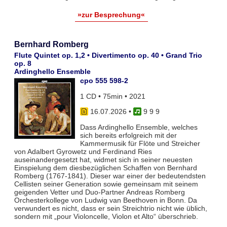
»zur Besprechung«
Bernhard Romberg
Flute Quintet op. 1,2 • Divertimento op. 40 • Grand Trio
op. 8
Ardinghello Ensemble
cpo 555 598-2
1 CD • 75min • 2021
16.07.2026
•
9 9 9
Dass Ardinghello Ensemble, welches
sich bereits erfolgreich mit der
Kammermusik für Flöte und Streicher
von Adalbert Gyrowetz und Ferdinand Ries
auseinandergesetzt hat, widmet sich in seiner neuesten
Einspielung dem diesbezüglichen Schaffen von Bernhard
Romberg (1767-1841). Dieser war einer der bedeutendsten
Cellisten seiner Generation sowie gemeinsam mit seinem
geigenden Vetter und Duo-Partner Andreas Romberg
Orchesterkollege von Ludwig van Beethoven in Bonn. Da
verwundert es nicht, dass er sein Streichtrio nicht wie üblich,
sondern mit „pour Violoncelle, Violon et Alto“ überschrieb.