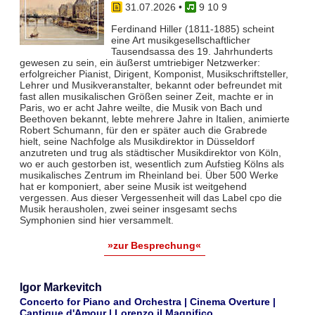
31.07.2026
•
9 10 9
Ferdinand Hiller (1811-1885) scheint
eine Art musikgesellschaftlicher
Tausendsassa des 19. Jahrhunderts
gewesen zu sein, ein äußerst umtriebiger Netzwerker:
erfolgreicher Pianist, Dirigent, Komponist, Musikschriftsteller,
Lehrer und Musikveranstalter, bekannt oder befreundet mit
fast allen musikalischen Größen seiner Zeit, machte er in
Paris, wo er acht Jahre weilte, die Musik von Bach und
Beethoven bekannt, lebte mehrere Jahre in Italien, animierte
Robert Schumann, für den er später auch die Grabrede
hielt, seine Nachfolge als Musikdirektor in Düsseldorf
anzutreten und trug als städtischer Musikdirektor von Köln,
wo er auch gestorben ist, wesentlich zum Aufstieg Kölns als
musikalisches Zentrum im Rheinland bei. Über 500 Werke
hat er komponiert, aber seine Musik ist weitgehend
vergessen. Aus dieser Vergessenheit will das Label cpo die
Musik herausholen, zwei seiner insgesamt sechs
Symphonien sind hier versammelt.
»zur Besprechung«
Igor Markevitch
Concerto for Piano and Orchestra | Cinema Overture |
Cantique d'Amour | Lorenzo il Magnifico