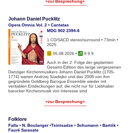
»zur Besprechung«
Johann Daniel Pucklitz
Opera Omnia Vol. 2 • Cantatas
MDG 902 2394-6
1 CD/SACD stereo/surround • 73min •
2025
05.08.2026
•
9 9 9
Auch in der 2. Folge der geplamten
Gesamt-Edition des lange vergessenen
Danziger Kirchenmusikers Johann Daniel Pucklitz (1705-
1774) warten Andrzej Szadejko und das 2008 von ihm
gegründete Goldberg Baroque Ensemble wieder mit
veritablen Entdeckungen auf, die nicht nur für Liebhaber
barocker Kirchenmusik von Interesse sind.
»zur Besprechung«
Folklore
Falla • N. Boulanger •Tsintsadze • Schumann • Bartók •
Fauré Sarasate