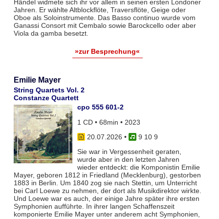
Händel widmete sich ihr vor allem in seinen ersten Londoner
Jahren. Er wählte Altblockflöte, Traversflöte, Geige oder
Oboe als Soloinstrumente. Das Basso continuo wurde vom
Ganassi Consort mit Cembalo sowie Barockcello oder aber
Viola da gamba besetzt.
»zur Besprechung«
Emilie Mayer
String Quartets Vol. 2
Constanze Quartett
cpo 555 601-2
1 CD • 68min • 2023
20.07.2026
•
9 10 9
Sie war in Vergessenheit geraten,
wurde aber in den letzten Jahren
wieder entdeckt: die Komponistin Emilie
Mayer, geboren 1812 in Friedland (Mecklenburg), gestorben
1883 in Berlin. Um 1840 zog sie nach Stettin, um Unterricht
bei Carl Loewe zu nehmen, der dort als Musikdirektor wirkte.
Und Loewe war es auch, der einige Jahre später ihre ersten
Symphonien aufführte. In ihrer langen Schaffenszeit
komponierte Emilie Mayer unter anderem acht Symphonien,