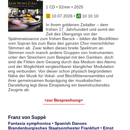
1 CD • 52min • 2025
10.07.2026
•
10 10 10
In ihrem goldenen Zeitalter – dem
frühen 17. Jahrhundert und somit der
Zeit des Übergangs von der
Spätrenaissance zum frühen Barock – bilden die Blockflöten
vom Sopran bis zum Bass den ganzen Chor menschlicher
Stimmen ab. Zwar teil­ten dieses breite Spektrum an
Stimmen noch manch andere Gruppen von Instrumenten,
unter den Streichern zum Bei­spiel mit den Gamben, doch
sind die Flöten dem Gesang durch das Medium des Atems
und der Möglichkeit vergleich­barer klanglicher Modulation
eng verbunden. Von dieser schon physisch begründeten
Nähe der Musik für Vokal- und Blockflö­tenensembles und
ihrer gemeinsamen Ausprägung der musikalischen
Darstellung legt diese Einspielung ein beeindruckendes
Zeugnis ab.
»zur Besprechung«
Franz von Suppè
Fantasia symphonica • Spanish Dances
Brandenburgisches Staatsorchester Frankfurt • Ernst