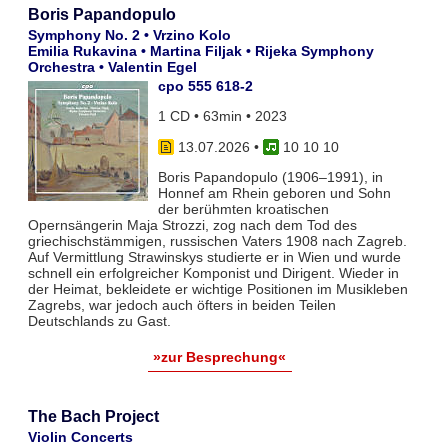
Boris Papandopulo
Symphony No. 2 • Vrzino Kolo
Emilia Rukavina • Martina Filjak • Rijeka Symphony
Orchestra • Valentin Egel
cpo 555 618-2
1 CD • 63min • 2023
13.07.2026
•
10 10 10
Boris Papandopulo (1906–1991), in
Honnef am Rhein geboren und Sohn
der berühmten kroatischen
Opernsängerin Maja Strozzi, zog nach dem Tod des
griechischstämmigen, russischen Vaters 1908 nach Zagreb.
Auf Vermittlung Strawinskys studierte er in Wien und wurde
schnell ein erfolgreicher Komponist und Dirigent. Wieder in
der Heimat, bekleidete er wichtige Positionen im Musikleben
Zagrebs, war jedoch auch öfters in beiden Teilen
Deutschlands zu Gast.
»zur Besprechung«
The Bach Project
Violin Concerts