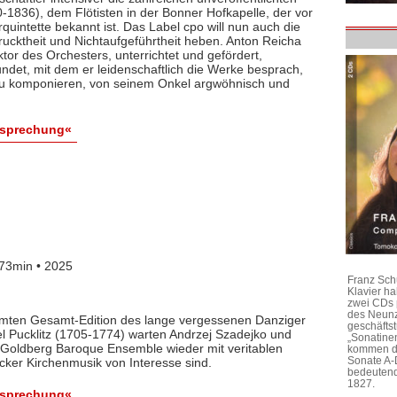
1836), dem Flötisten in der Bonner Hofkapelle, der vor
rquintette bekannt ist. Das Label cpo will nun auch die
ktheit und Nichtaufgeführtheit heben. Anton Reicha
r des Orchesters, unterrichtet und gefördert,
det, mit dem er leidenschaftlich die Werke besprach,
 zu komponieren, von seinem Onkel argwöhnisch und
esprechung«
73min • 2025
Franz Sch
Klavier h
zwei CDs 
des Neunz
lamten Gesamt-Edition des lange vergessenen Danziger
geschäftst
l Pucklitz (1705-1774) warten Andrzej Szadejko und
„Sonatine
Goldberg Baroque Ensemble wieder mit veritablen
kommen di
Sonate A-
cker Kirchenmusik von Interesse sind.
bedeutend
1827.
esprechung«