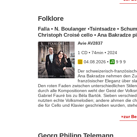
Folklore
Falla • N. Boulanger •Tsintsadze • Schum
Christoph Croisé cello • Ana Bakradze p
Avie AV2837
1 CD • 74min • 2024
04.08.2026
•
9 9 9
Der schweizerisch-französische
Ana Bakradze nehmen den Zuhö
französischer Eleganz über s
Den roten Faden zwischen unterschiedlichen Stilen 
durch alle Kompositionen weht der Geist der Volk
Gabriel Fauré bis zu Béla Bartók. Sieben verschie
nutzten echte Volksmelodien; andere ahmen die ch
die für Cello und Klavier geschrieben wurden, steh
»zur B
Georg Philipp Telemann