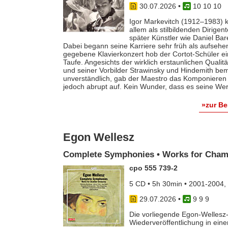
30.07.2026
•
10 10 10
Igor Markevitch (1912–1983) k
allem als stilbildenden Dirige
später Künstler wie Daniel Ba
Dabei begann seine Karriere sehr früh als aufsehe
gegebene Klavierkonzert hob der Cortot-Schüler e
Taufe. Angesichts der wirklich erstaunlichen Qualit
und seiner Vorbilder Strawinsky und Hindemith bem
unverständlich, gab der Maestro das Komponieren 
jedoch abrupt auf. Kein Wunder, dass es seine Werk
»zur B
Egon Wellesz
Complete Symphonies • Works for Cham
cpo 555 739-2
5 CD • 5h 30min • 2001-2004,
29.07.2026
•
9 9 9
Die vorliegende Egon-Wellesz-
Wiederveröffentlichung in ei