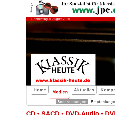
Anzeige
Donnerstag, 6. August 2026
Home
Aktuelles
Kompo
Medien
Besprechungen
Empfehlung
CD • SACD • DVD-Audio • DV