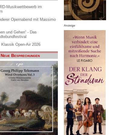
ARD-Musikwettbewerb im
am
nderer Opernabend mit Massimo
Anzeige
en und Gehen“ - Das
dtebundfestival
 Klassik Open-Air 2026
Neue Besprechungen