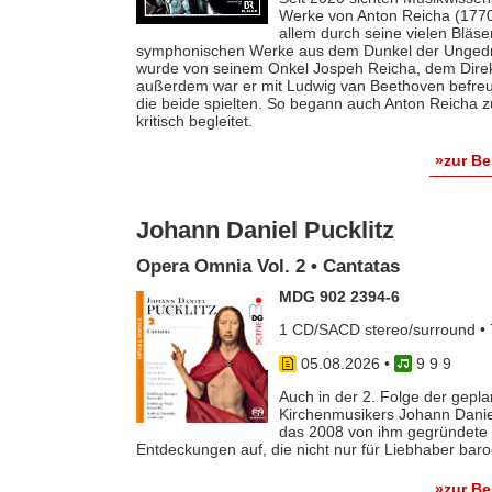
Werke von Anton Reicha (1770-
allem durch seine vielen Bläse
symphonischen Werke aus dem Dunkel der Ungedruc
wurde von seinem Onkel Jospeh Reicha, dem Direkto
außerdem war er mit Ludwig van Beethoven befreun
die beide spielten. So begann auch Anton Reicha
kritisch begleitet.
»zur B
Johann Daniel Pucklitz
Opera Omnia Vol. 2 • Cantatas
MDG 902 2394-6
1 CD/SACD stereo/surround • 
05.08.2026
•
9 9 9
Auch in der 2. Folge der gep
Kirchenmusikers Johann Danie
das 2008 von ihm gegründete 
Entdeckungen auf, die nicht nur für Liebhaber baro
»zur B