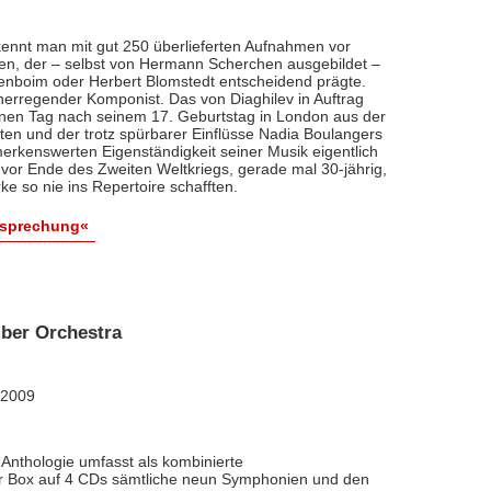
ennt man mit gut 250 überlieferten Aufnahmen vor
nten, der – selbst von Hermann Scherchen ausgebildet –
renboim oder Herbert Blomstedt entscheidend prägte.
nerregender Komponist. Das von Diaghilev in Auftrag
inen Tag nach seinem 17. Geburtstag in London aus der
äten und der trotz spürbarer Einflüsse Nadia Boulangers
erkenswerten Eigenständigkeit seiner Musik eigentlich
vor Ende des Zweiten Weltkriegs, gerade mal 30-jährig,
e so nie ins Repertoire schafften.
esprechung«
ber Orchestra
 2009
Anthologie umfasst als kombinierte
ner Box auf 4 CDs sämtliche neun Symphonien und den