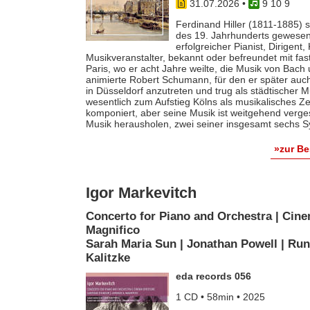
31.07.2026
•
9 10 9
Ferdinand Hiller (1811-1885) s
des 19. Jahrhunderts gewesen 
erfolgreicher Pianist, Dirigent
Musikveranstalter, bekannt oder befreundet mit fas
Paris, wo er acht Jahre weilte, die Musik von Bach
animierte Robert Schumann, für den er später auch 
in Düsseldorf anzutreten und trug als städtischer M
wesentlich zum Aufstieg Kölns als musikalisches Z
komponiert, aber seine Musik ist weitgehend verges
Musik herausholen, zwei seiner insgesamt sechs S
»zur B
Igor Markevitch
Concerto for Piano and Orchestra | Cine
Magnifico
Sarah Maria Sun | Jonathan Powell | Run
Kalitzke
eda records 056
1 CD • 58min • 2025