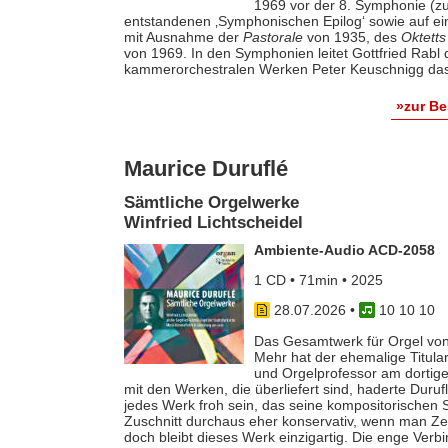
1969 vor der 8. Symphonie (zu
entstandenen ‚Symphonischen Epilog‘ sowie auf e
mit Ausnahme der
Pastorale
von 1935, des
Oktetts
von 1969. In den Symphonien leitet Gottfried Rab
kammerorchestralen Werken Peter Keuschnigg das
»zur B
Maurice Duruflé
Sämtliche Orgelwerke
Winfried Lichtscheidel
Ambiente-Audio ACD-2058
1 CD • 71min • 2025
28.07.2026
•
10 10 10
Das Gesamtwerk für Orgel von
Mehr hat der ehemalige Titular
und Orgelprofessor am dortige
mit den Werken, die überliefert sind, haderte Duru
jedes Werk froh sein, das seine kompositorischen Sel
Zuschnitt durchaus eher konservativ, wenn man Z
doch bleibt dieses Werk einzigartig. Die enge Verb