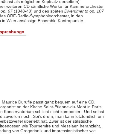
nächst als möglichen Kopfsatz derselben)
iner weiteren CD sämtliche Werke für Kammerorchester
 op. 67
(1948-49) und des späten
Divertimento op. 107
l das ORF-Radio-Symphonieorchester, in den
 in Wien ansässige Ensemble Kontrapunkte.
esprechung«
 Maurice Duruflé passt ganz bequem auf eine CD.
organist an der Kirche Saint-Etienne-du-Mont in Paris
n Konservatorium schlicht nicht komponiert. Und selbst
flé zuweilen noch. Sei’s drum, man kann letztendlich um
bstzweifel überlebt hat. Zwar ist der stilistische
eitgenossen wie Tournemire und Messiaen heranzieht,
indung von Gregorianik und impressionistischer wie