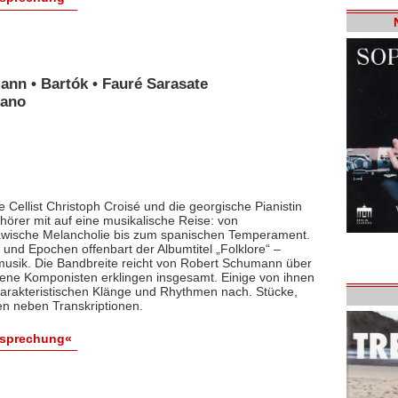
ann • Bartók • Fauré Sarasate
iano
 Cellist Christoph Croisé und die georgische Pianistin
rer mit auf eine musikalische Reise: von
lawische Melancholie bis zum spanischen Temperament.
und Epochen offenbart der Albumtitel „Folklore“ –
smusik. Die Bandbreite reicht von Robert Schumann über
dene Komponisten erklingen insgesamt. Einige von ihnen
arakteristischen Klänge und Rhythmen nach. Stücke,
en neben Transkriptionen.
esprechung«