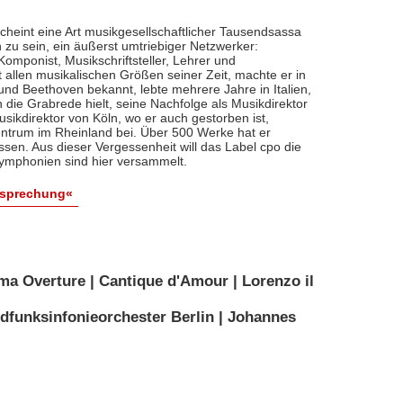
cheint eine Art musikgesellschaftlicher Tausendsassa
zu sein, ein äußerst umtriebiger Netzwerker:
, Komponist, Musikschriftsteller, Lehrer und
t allen musikalischen Größen seiner Zeit, machte er in
 und Beethoven bekannt, lebte mehrere Jahre in Italien,
die Grabrede hielt, seine Nachfolge als Musikdirektor
usikdirektor von Köln, wo er auch gestorben ist,
entrum im Rheinland bei. Über 500 Werke hat er
sen. Aus dieser Vergessenheit will das Label cpo die
ymphonien sind hier versammelt.
esprechung«
ma Overture | Cantique d'Amour | Lorenzo il
dfunksinfonieorchester Berlin | Johannes