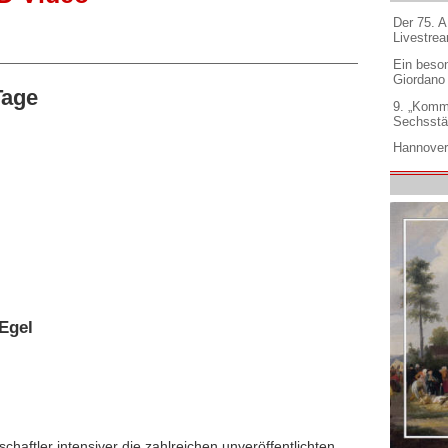
Der 75. 
Livestre
Ein beso
Giordano
Tage
9. „Komm
Sechsstä
Hannover
Egel
chaftler intensiver die zahlreichen unveröffentlichten