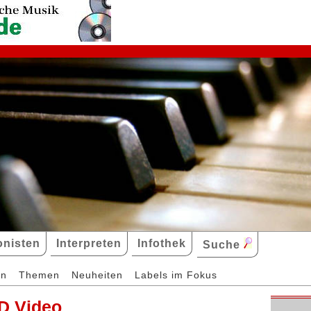
nisten
Interpreten
Infothek
Suche
en
Themen
Neuheiten
Labels im Fokus
D Video