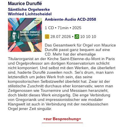
Maurice Duruflé
Sämtliche Orgelwerke
Winfried Lichtscheidel
Ambiente-Audio ACD-2058
1 CD • 71min • 2025
28.07.2026
•
10 10 10
Das Gesamtwerk für Orgel von Maurice
Duruflé passt ganz bequem auf eine
CD. Mehr hat der ehemalige
Titularorganist an der Kirche Saint-Etienne-du-Mont in Paris
und Orgelprofessor am dortigen Konservatorium schlicht
nicht komponiert. Und selbst mit den Werken, die überliefert
sind, haderte Duruflé zuweilen noch. Sei’s drum, man kann
letztendlich um jedes Werk froh sein, das seine
kompositorischen Selbstzweifel überlebt hat. Zwar ist der
stilistische Zuschnitt durchaus eher konservativ, wenn man
Zeitgenossen wie Tournemire und Messiaen heranzieht,
doch bleibt dieses Werk einzigartig. Die enge Verbindung
von Gregorianik und impressionistischer wie modaler
Klangwelt ist auch in Verbindung mit der neoklassischen
Orgel jener Zeit singulär.
»zur Besprechung«