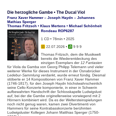
Die herzogliche Gambe • The Ducal Viol
Franz Xaver Hammer – Joseph Haydn – Johannes
Mathias Sperger
Thomas Fritzsch • Klaus Mertens • Michael Schönheit
Rondeau ROP6287
1 CD • 78min • 2025
22.07.2026
•
9 9 9
Thomas Fritzsch, dem die Musikwelt
bereits die Wiederentdeckung des
einzigen Exemplars der
12 Fantasien
für Viola da Gamba von Georg Philipp Telemann und vieler
weiterer Werke für dieses Instrument in der Osnabrücker
Ledebur-Sammlung
verdankt, wurde erneut fündig. Diesmal
stöberte er 14 Kompositionen von Franz Xaver Hammer
(1746-1817), für den Joseph Haydn höchstwahrscheinlich
seine Cello-Konzerte komponierte, in einer in Schwerin
aufbewahrten Handschrift der Schlosskapelle Ludwigslust
auf, bei der die Gambe originellerweise vorwiegend mit 2
Hörnern kombiniert wird. Da es der Weltersteinspielungen
noch nicht genug waren, kamen zwei Divertimenti von
Hammers für seine Kontrabasskonzerte berühmten
Ludwigsluster Kollegen Johann Matthias Sperger (1750-