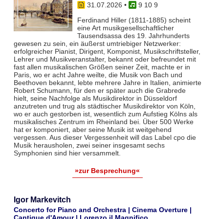
31.07.2026
•
9 10 9
Ferdinand Hiller (1811-1885) scheint
eine Art musikgesellschaftlicher
Tausendsassa des 19. Jahrhunderts
gewesen zu sein, ein äußerst umtriebiger Netzwerker:
erfolgreicher Pianist, Dirigent, Komponist, Musikschriftsteller,
Lehrer und Musikveranstalter, bekannt oder befreundet mit
fast allen musikalischen Größen seiner Zeit, machte er in
Paris, wo er acht Jahre weilte, die Musik von Bach und
Beethoven bekannt, lebte mehrere Jahre in Italien, animierte
Robert Schumann, für den er später auch die Grabrede
hielt, seine Nachfolge als Musikdirektor in Düsseldorf
anzutreten und trug als städtischer Musikdirektor von Köln,
wo er auch gestorben ist, wesentlich zum Aufstieg Kölns als
musikalisches Zentrum im Rheinland bei. Über 500 Werke
hat er komponiert, aber seine Musik ist weitgehend
vergessen. Aus dieser Vergessenheit will das Label cpo die
Musik herausholen, zwei seiner insgesamt sechs
Symphonien sind hier versammelt.
»zur Besprechung«
Igor Markevitch
Concerto for Piano and Orchestra | Cinema Overture |
Cantique d'Amour | Lorenzo il Magnifico