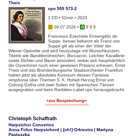
Theis
cpo 555 573-2
1 CD • 52min • 2023
09.07.2026
•
9 9 9
Francesco Ezechiele Ermengildo de
Suppe, besser bekannt als Franz von
Suppé gilt als einer der Väter der
Wiener Operette und wird heutzutage mit Wunschkonzert-
Titelnb wie
Banditenstreichen, Boccaccio, Leichter Kavallerie
sowie
Dichter und Bauer
assoziiert, wobei sich hauptsächlich
die Ouvertüren noch einer gewissen Präsenz erfreuen. Ernst
Theis und das Brandenburgische Staatsorchester Frankfurt
haben jetzt als absolutes Kuriosum dessen
Fantasia
simphonia
über Themen S. K. Hoheit Herzog Ernst von
Coburg-Gotha und zwei Suiten mit Spanischen Tänzen
ausgegraben und beim Raritäten-Label cpo herausgebracht.
»zur Besprechung«
Christoph Schaffrath
Harpsichor Concertos
Anna Firlus Harpsichord | {oh!} Orkiestra | Martyna
Pastuszka