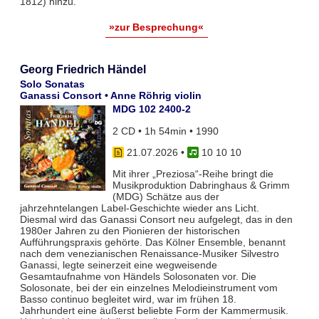
1812) hinzu.
»zur Besprechung«
Georg Friedrich Händel
Solo Sonatas
Ganassi Consort • Anne Röhrig violin
MDG 102 2400-2
2 CD • 1h 54min • 1990
21.07.2026
•
10 10 10
Mit ihrer „Preziosa“-Reihe bringt die
Musikproduktion Dabringhaus & Grimm
(MDG) Schätze aus der
jahrzehntelangen Label-Geschichte wieder ans Licht.
Diesmal wird das Ganassi Consort neu aufgelegt, das in den
1980er Jahren zu den Pionieren der historischen
Aufführungspraxis gehörte. Das Kölner Ensemble, benannt
nach dem venezianischen Renaissance-Musiker Silvestro
Ganassi, legte seinerzeit eine wegweisende
Gesamtaufnahme von Händels Solosonaten vor. Die
Solosonate, bei der ein einzelnes Melodieinstrument vom
Basso continuo begleitet wird, war im frühen 18.
Jahrhundert eine äußerst beliebte Form der Kammermusik.