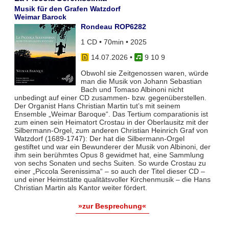
Musik für den Grafen Watzdorf
Weimar Barock
Rondeau ROP6282
1 CD • 70min • 2025
14.07.2026
•
9 10 9
Obwohl sie Zeitgenossen waren, würde
man die Musik von Johann Sebastian
Bach und Tomaso Albinoni nicht
unbedingt auf einer CD zusammen- bzw. gegenüberstellen.
Der Organist Hans Christian Martin tut’s mit seinem
Ensemble „Weimar Baroque“. Das Tertium comparationis ist
zum einen sein Heimatort Crostau in der Oberlausitz mit der
Silbermann-Orgel, zum anderen Christian Heinrich Graf von
Watzdorf (1689-1747): Der hat die Silbermann-Orgel
gestiftet und war ein Bewunderer der Musik von Albinoni, der
ihm sein berühmtes Opus 8 gewidmet hat, eine Sammlung
von sechs Sonaten und sechs Suiten. So wurde Crostau zu
einer „Piccola Serenissima“ – so auch der Titel dieser CD –
und einer Heimstätte qualitätsvoller Kirchenmusik – die Hans
Christian Martin als Kantor weiter fördert.
»zur Besprechung«