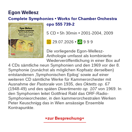
Egon Wellesz
Complete Symphonies • Works for Chamber Orchestra
cpo 555 739-2
5 CD • 5h 30min • 2001-2004, 2009
29.07.2026
•
9 9 9
Die vorliegende Egon-Wellesz-
Anthologie umfasst als kombinierte
Wiederveröffentlichung in einer Box auf
4 CDs sämtliche neun Symphonien und den 1969 vor der 8.
Symphonie (zunächst als möglichen Kopfsatz derselben)
entstandenen ‚Symphonischen Epilog‘ sowie auf einer
weiteren CD sämtliche Werke für Kammerorchester mit
Ausnahme der
Pastorale
von 1935, des
Oktetts op. 67
(1948-49) und des späten
Divertimento op. 107
von 1969. In
den Symphonien leitet Gottfried Rabl das ORF-Radio-
Symphonieorchester, in den kammerorchestralen Werken
Peter Keuschnigg das in Wien ansässige Ensemble
Kontrapunkte.
»zur Besprechung«