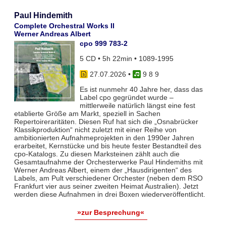
Paul Hindemith
Complete Orchestral Works II
Werner Andreas Albert
cpo 999 783-2
5 CD • 5h 22min • 1089-1995
27.07.2026
•
9 8 9
Es ist nunmehr 40 Jahre her, dass das
Label cpo gegründet wurde –
mittlerweile natürlich längst eine fest
etablierte Größe am Markt, speziell in Sachen
Repertoireraritäten. Diesen Ruf hat sich die „Osnabrücker
Klassikproduktion“ nicht zuletzt mit einer Reihe von
ambitionierten Aufnahmeprojekten in den 1990er Jahren
erarbeitet, Kernstücke und bis heute fester Bestandteil des
cpo-Katalogs. Zu diesen Marksteinen zählt auch die
Gesamtaufnahme der Orchesterwerke Paul Hindemiths mit
Werner Andreas Albert, einem der „Hausdirigenten“ des
Labels, am Pult verschiedener Orchester (neben dem RSO
Frankfurt vier aus seiner zweiten Heimat Australien). Jetzt
werden diese Aufnahmen in drei Boxen wiederveröffentlicht.
»zur Besprechung«