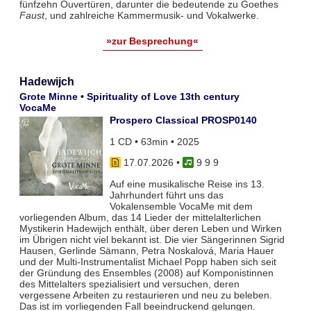
fünfzehn Ouvertüren, darunter die bedeutende zu Goethes
Faust
, und zahlreiche Kammermusik- und Vokalwerke.
»zur Besprechung«
Hadewijch
Grote Minne • Spirituality of Love 13th century
VocaMe
Prospero Classical PROSP0140
1 CD • 63min • 2025
17.07.2026
•
9 9 9
Auf eine musikalische Reise ins 13.
Jahrhundert führt uns das
Vokalensemble VocaMe mit dem
vorliegenden Album, das 14 Lieder der mittelalterlichen
Mystikerin Hadewijch enthält, über deren Leben und Wirken
im Übrigen nicht viel bekannt ist. Die vier Sängerinnen Sigrid
Hausen, Gerlinde Sämann, Petra Noskalová, Maria Hauer
und der Multi-Instrumentalist Michael Popp haben sich seit
der Gründung des Ensembles (2008) auf Komponistinnen
des Mittelalters spezialisiert und versuchen, deren
vergessene Arbeiten zu restaurieren und neu zu beleben.
Das ist im vorliegenden Fall beeindruckend gelungen.