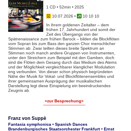
1 CD • 52min • 2025
10.07.2026
•
10 10 10
In ihrem goldenen Zeitalter – dem
frühen 17. Jahrhundert und somit der
Zeit des Übergangs von der
Spätrenaissance zum frühen Barock – bilden die Blockflöten
vom Sopran bis zum Bass den ganzen Chor menschlicher
Stimmen ab. Zwar teil­ten dieses breite Spektrum an
Stimmen noch manch andere Gruppen von Instrumenten,
unter den Streichern zum Bei­spiel mit den Gamben, doch
sind die Flöten dem Gesang durch das Medium des Atems
und der Möglichkeit vergleich­barer klanglicher Modulation
eng verbunden. Von dieser schon physisch begründeten
Nähe der Musik für Vokal- und Blockflö­tenensembles und
ihrer gemeinsamen Ausprägung der musikalischen
Darstellung legt diese Einspielung ein beeindruckendes
Zeugnis ab.
»zur Besprechung«
Franz von Suppè
Fantasia symphonica • Spanish Dances
Brandenburgisches Staatsorchester Frankfurt • Ernst