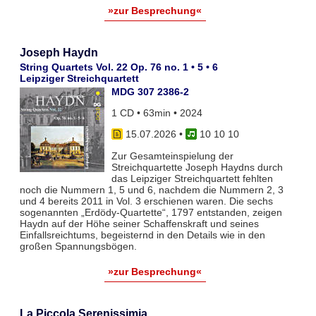
»zur Besprechung«
Joseph Haydn
String Quartets Vol. 22 Op. 76 no. 1 • 5 • 6
Leipziger Streichquartett
MDG 307 2386-2
1 CD • 63min • 2024
15.07.2026
•
10 10 10
Zur Gesamteinspielung der
Streichquartette Joseph Haydns durch
das Leipziger Streichquartett fehlten
noch die Nummern 1, 5 und 6, nachdem die Nummern 2, 3
und 4 bereits 2011 in Vol. 3 erschienen waren. Die sechs
sogenannten „Erdödy-Quartette“, 1797 entstanden, zeigen
Haydn auf der Höhe seiner Schaffenskraft und seines
Einfallsreichtums, begeisternd in den Details wie in den
großen Spannungsbögen.
»zur Besprechung«
La Piccola Serenissimia