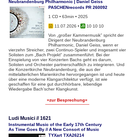
Neubrandenburg Philharmonic | Daniel Geiss
PASCHENrecords PR 260092
1 CD • 63min • 2025
11.07.2026
•
10 10 10
Von „großer Kammermusik” spricht der
Dirigent der Neubrandenburg
Philharmonic, Daniel Geiss, wenn er
vierzehn Streicher, zwei Continuo-Spieler und insgesamt vier
Solisten zum „Bach Projekt“ zusammenführt. Bei der
Einspielung von vier Konzerten Bachs geht es darum,
Solisten und Orchester partnerschaftlich zu integrieren. Und
die Konzertkirche Neubrandenburg, die aus der
mittelalterlichen Marienkirche hervorgegangen ist und heute
über eine moderne Klangarchitektur verfügt, ist wie
geschaffen für eine gut durchhörbare, lebendige
Wiedergabe Bach’scher Klangkunst.
»zur Besprechung«
Ludi Musici // 1621
Instrumental Music of the Early 17th Century
As Time Goes By // A New Consort of Music
TYXart TXA26214