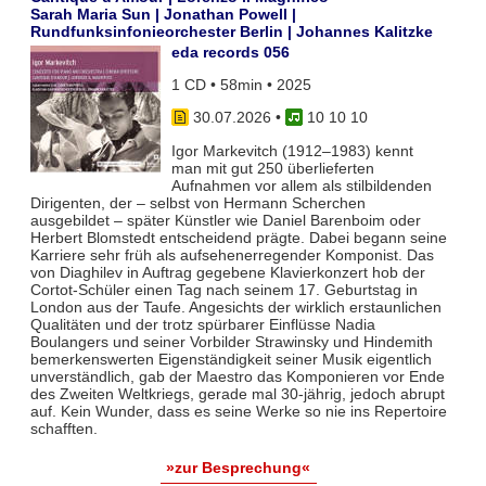
Sarah Maria Sun | Jonathan Powell |
Rundfunksinfonieorchester Berlin | Johannes Kalitzke
eda records 056
1 CD • 58min • 2025
30.07.2026
•
10 10 10
Igor Markevitch (1912–1983) kennt
man mit gut 250 überlieferten
Aufnahmen vor allem als stilbildenden
Dirigenten, der – selbst von Hermann Scherchen
ausgebildet – später Künstler wie Daniel Barenboim oder
Herbert Blomstedt entscheidend prägte. Dabei begann seine
Karriere sehr früh als aufsehenerregender Komponist. Das
von Diaghilev in Auftrag gegebene Klavierkonzert hob der
Cortot-Schüler einen Tag nach seinem 17. Geburtstag in
London aus der Taufe. Angesichts der wirklich erstaunlichen
Qualitäten und der trotz spürbarer Einflüsse Nadia
Boulangers und seiner Vorbilder Strawinsky und Hindemith
bemerkenswerten Eigenständigkeit seiner Musik eigentlich
unverständlich, gab der Maestro das Komponieren vor Ende
des Zweiten Weltkriegs, gerade mal 30-jährig, jedoch abrupt
auf. Kein Wunder, dass es seine Werke so nie ins Repertoire
schafften.
»zur Besprechung«