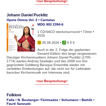
»zur Besprechung«
Johann Daniel Pucklitz
Opera Omnia Vol. 2 • Cantatas
MDG 902 2394-6
1 CD/SACD stereo/surround • 73min •
2025
05.08.2026
•
9 9 9
Auch in der 2. Folge der geplamten
Gesamt-Edition des lange vergessenen
Danziger Kirchenmusikers Johann Daniel Pucklitz (1705-
1774) warten Andrzej Szadejko und das 2008 von ihm
gegründete Goldberg Baroque Ensemble wieder mit
veritablen Entdeckungen auf, die nicht nur für Liebhaber
barocker Kirchenmusik von Interesse sind.
»zur Besprechung«
Folklore
Falla • N. Boulanger •Tsintsadze • Schumann • Bartók •
Fauré Sarasate