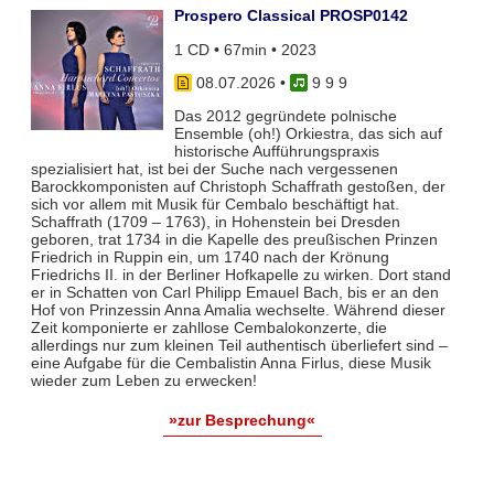
Prospero Classical PROSP0142
1 CD • 67min • 2023
08.07.2026
•
9 9 9
Das 2012 gegründete polnische
Ensemble (oh!) Orkiestra, das sich auf
historische Aufführungspraxis
spezialisiert hat, ist bei der Suche nach vergessenen
Barockkomponisten auf Christoph Schaffrath gestoßen, der
sich vor allem mit Musik für Cembalo beschäftigt hat.
Schaffrath (1709 – 1763), in Hohenstein bei Dresden
geboren, trat 1734 in die Kapelle des preußischen Prinzen
Friedrich in Ruppin ein, um 1740 nach der Krönung
Friedrichs II. in der Berliner Hofkapelle zu wirken. Dort stand
er in Schatten von Carl Philipp Emauel Bach, bis er an den
Hof von Prinzessin Anna Amalia wechselte. Während dieser
Zeit komponierte er zahllose Cembalokonzerte, die
allerdings nur zum kleinen Teil authentisch überliefert sind –
eine Aufgabe für die Cembalistin Anna Firlus, diese Musik
wieder zum Leben zu erwecken!
»zur Besprechung«