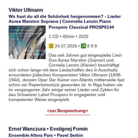
Viktor Ullmann
Wo hast du all die Schönheit hergenommen? - Lieder
Aurea Marston Soprano | Conrnelia Lenzin Piano
Prospero Classical PROSP0144
1 CD • 40min • 2025
24.07.2026
•
8 8 8
Das seit Jahren gut eingespielte Lied-
Duo Aurea Marston (Sopran) und
Cornelia Lenzin (Klavier) beschäftigt
sich schon lange mit dem Liedschaffen des in Auschwitz
ermordeten jüdischen Komponisten Viktor Ullmann (1898-
1944), dessen Oper
Der Kaiser von Atlantis
mittlerweile fast
schon ein Repertoirestück geworden ist. In Riga haben sie
im vergangenen Jahr einige seiner Lieder und Zyklen für
das Schweizer Label Prospero in engagierter und
kompetenter Weise eingespielt.
»zur Besprechung«
Ernst Wanczura • Evstignej Fomin
Ensemble Altera Pars • Pavel Serbin