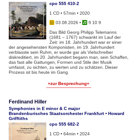
cpo 555 410-2
1 CD • 57min • 2020
03.08.2026
•
9 10 9
Das Bild Georg Philipp Telemanns
(1681 – 1767) schwankt im Lauf der
Zeit: im 18. Jahrhundert war er einer
der angesehensten Komponisten, im 19. Jahrhundert
verblasste sein Ruhm, er wurde gar als Vielschreiber
diskreditiert, im 20. Jahrhundert begann man, sein Schaffen,
das fast alle Gattungen, Formen und Stile der Musik
umfasst, zu sichten, zu werten und zu schätzen. Dieser
Prozess ist bis heute im Gang.
»zur Besprechung«
Ferdinand Hiller
Symphonies in E minor & C major
Brandenburisches Staatsorchester Frankfurt • Howard
Grifftiths
cpo 555 682-2
1 CD • 64min • 2024