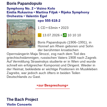
Boris Papandopulo
Symphony No. 2 • Vrzino Kolo
Emilia Rukavina • Martina Filjak • Rijeka Symphony
Orchestra • Valentin Egel
cpo 555 618-2
1 CD • 63min • 2023
13.07.2026
•
10 10 10
Boris Papandopulo (1906–1991), in
Honnef am Rhein geboren und Sohn
der berühmten kroatischen
Opernsängerin Maja Strozzi, zog nach dem Tod des
griechischstämmigen, russischen Vaters 1908 nach Zagreb.
Auf Vermittlung Strawinskys studierte er in Wien und wurde
schnell ein erfolgreicher Komponist und Dirigent. Wieder in
der Heimat, bekleidete er wichtige Positionen im Musikleben
Zagrebs, war jedoch auch öfters in beiden Teilen
Deutschlands zu Gast.
»zur Besprechung«
The Bach Project
Violin Concerts