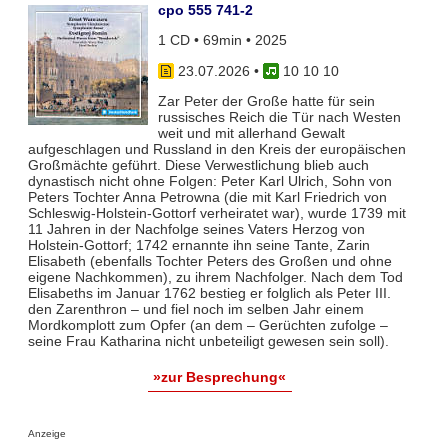
cpo 555 741-2
1 CD • 69min • 2025
23.07.2026
•
10 10 10
Zar Peter der Große hatte für sein
russisches Reich die Tür nach Westen
weit und mit allerhand Gewalt
aufgeschlagen und Russland in den Kreis der europäischen
Großmächte geführt. Diese Verwestlichung blieb auch
dynastisch nicht ohne Folgen: Peter Karl Ulrich, Sohn von
Peters Tochter Anna Petrowna (die mit Karl Friedrich von
Schleswig-Holstein-Gottorf verheiratet war), wurde 1739 mit
11 Jahren in der Nachfolge seines Vaters Herzog von
Holstein-Gottorf; 1742 ernannte ihn seine Tante, Zarin
Elisabeth (ebenfalls Tochter Peters des Großen und ohne
eigene Nachkommen), zu ihrem Nachfolger. Nach dem Tod
Elisabeths im Januar 1762 bestieg er folglich als Peter III.
den Zarenthron – und fiel noch im selben Jahr einem
Mordkomplott zum Opfer (an dem – Gerüchten zufolge –
seine Frau Katharina nicht unbeteiligt gewesen sein soll).
»zur Besprechung«
Anzeige