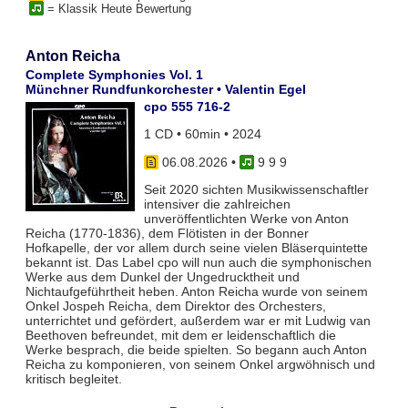
= Klassik Heute Bewertung
Anton Reicha
Complete Symphonies Vol. 1
Münchner Rundfunkorchester • Valentin Egel
cpo 555 716-2
1 CD • 60min • 2024
06.08.2026
•
9 9 9
Seit 2020 sichten Musikwissenschaftler
intensiver die zahlreichen
unveröffentlichten Werke von Anton
Reicha (1770-1836), dem Flötisten in der Bonner
Hofkapelle, der vor allem durch seine vielen Bläserquintette
bekannt ist. Das Label cpo will nun auch die symphonischen
Werke aus dem Dunkel der Ungedrucktheit und
Nichtaufgeführtheit heben. Anton Reicha wurde von seinem
Onkel Jospeh Reicha, dem Direktor des Orchesters,
unterrichtet und gefördert, außerdem war er mit Ludwig van
Beethoven befreundet, mit dem er leidenschaftlich die
Werke besprach, die beide spielten. So begann auch Anton
Reicha zu komponieren, von seinem Onkel argwöhnisch und
kritisch begleitet.