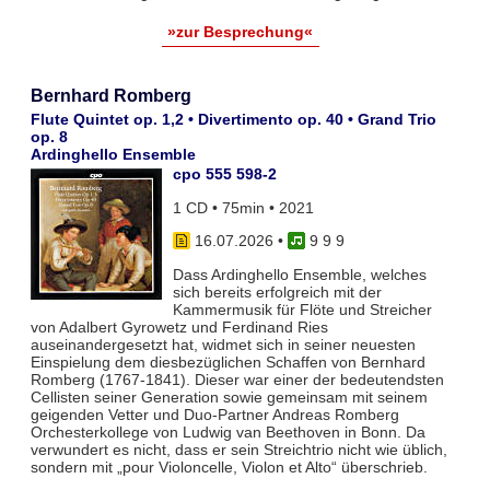
»zur Besprechung«
Bernhard Romberg
Flute Quintet op. 1,2 • Divertimento op. 40 • Grand Trio
op. 8
Ardinghello Ensemble
cpo 555 598-2
1 CD • 75min • 2021
16.07.2026
•
9 9 9
Dass Ardinghello Ensemble, welches
sich bereits erfolgreich mit der
Kammermusik für Flöte und Streicher
von Adalbert Gyrowetz und Ferdinand Ries
auseinandergesetzt hat, widmet sich in seiner neuesten
Einspielung dem diesbezüglichen Schaffen von Bernhard
Romberg (1767-1841). Dieser war einer der bedeutendsten
Cellisten seiner Generation sowie gemeinsam mit seinem
geigenden Vetter und Duo-Partner Andreas Romberg
Orchesterkollege von Ludwig van Beethoven in Bonn. Da
verwundert es nicht, dass er sein Streichtrio nicht wie üblich,
sondern mit „pour Violoncelle, Violon et Alto“ überschrieb.