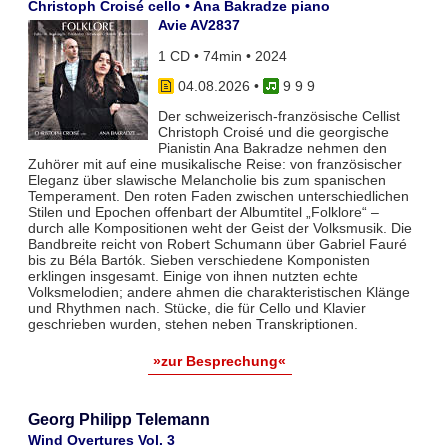
Christoph Croisé cello • Ana Bakradze piano
Avie AV2837
1 CD • 74min • 2024
04.08.2026
•
9 9 9
Der schweizerisch-französische Cellist
Christoph Croisé und die georgische
Pianistin Ana Bakradze nehmen den
Zuhörer mit auf eine musikalische Reise: von französischer
Eleganz über slawische Melancholie bis zum spanischen
Temperament. Den roten Faden zwischen unterschiedlichen
Stilen und Epochen offenbart der Albumtitel „Folklore“ –
durch alle Kompositionen weht der Geist der Volksmusik. Die
Bandbreite reicht von Robert Schumann über Gabriel Fauré
bis zu Béla Bartók. Sieben verschiedene Komponisten
erklingen insgesamt. Einige von ihnen nutzten echte
Volksmelodien; andere ahmen die charakteristischen Klänge
und Rhythmen nach. Stücke, die für Cello und Klavier
geschrieben wurden, stehen neben Transkriptionen.
»zur Besprechung«
Georg Philipp Telemann
Wind Overtures Vol. 3