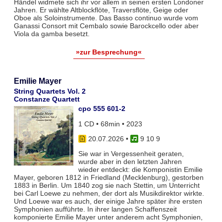
Händel widmete sich ihr vor allem in seinen ersten Londoner
Jahren. Er wählte Altblockflöte, Traversflöte, Geige oder
Oboe als Soloinstrumente. Das Basso continuo wurde vom
Ganassi Consort mit Cembalo sowie Barockcello oder aber
Viola da gamba besetzt.
»zur Besprechung«
Emilie Mayer
String Quartets Vol. 2
Constanze Quartett
cpo 555 601-2
1 CD • 68min • 2023
20.07.2026
•
9 10 9
Sie war in Vergessenheit geraten,
wurde aber in den letzten Jahren
wieder entdeckt: die Komponistin Emilie
Mayer, geboren 1812 in Friedland (Mecklenburg), gestorben
1883 in Berlin. Um 1840 zog sie nach Stettin, um Unterricht
bei Carl Loewe zu nehmen, der dort als Musikdirektor wirkte.
Und Loewe war es auch, der einige Jahre später ihre ersten
Symphonien aufführte. In ihrer langen Schaffenszeit
komponierte Emilie Mayer unter anderem acht Symphonien,