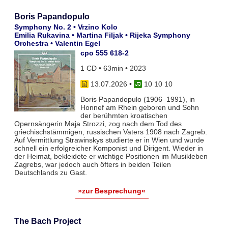
Boris Papandopulo
Symphony No. 2 • Vrzino Kolo
Emilia Rukavina • Martina Filjak • Rijeka Symphony
Orchestra • Valentin Egel
cpo 555 618-2
1 CD • 63min • 2023
13.07.2026
•
10 10 10
Boris Papandopulo (1906–1991), in
Honnef am Rhein geboren und Sohn
der berühmten kroatischen
Opernsängerin Maja Strozzi, zog nach dem Tod des
griechischstämmigen, russischen Vaters 1908 nach Zagreb.
Auf Vermittlung Strawinskys studierte er in Wien und wurde
schnell ein erfolgreicher Komponist und Dirigent. Wieder in
der Heimat, bekleidete er wichtige Positionen im Musikleben
Zagrebs, war jedoch auch öfters in beiden Teilen
Deutschlands zu Gast.
»zur Besprechung«
The Bach Project