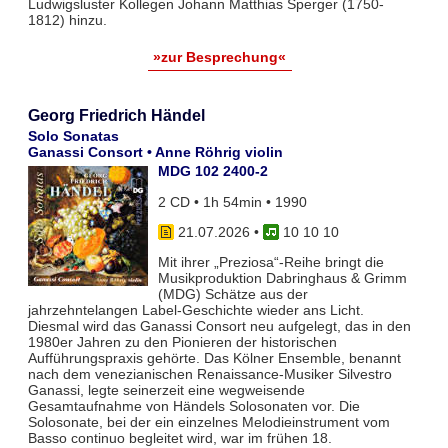
Ludwigsluster Kollegen Johann Matthias Sperger (1750-
1812) hinzu.
»zur Besprechung«
Georg Friedrich Händel
Solo Sonatas
Ganassi Consort • Anne Röhrig violin
MDG 102 2400-2
2 CD • 1h 54min • 1990
21.07.2026
•
10 10 10
Mit ihrer „Preziosa“-Reihe bringt die
Musikproduktion Dabringhaus & Grimm
(MDG) Schätze aus der
jahrzehntelangen Label-Geschichte wieder ans Licht.
Diesmal wird das Ganassi Consort neu aufgelegt, das in den
1980er Jahren zu den Pionieren der historischen
Aufführungspraxis gehörte. Das Kölner Ensemble, benannt
nach dem venezianischen Renaissance-Musiker Silvestro
Ganassi, legte seinerzeit eine wegweisende
Gesamtaufnahme von Händels Solosonaten vor. Die
Solosonate, bei der ein einzelnes Melodieinstrument vom
Basso continuo begleitet wird, war im frühen 18.