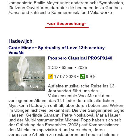
komponierte Emilie Mayer unter anderem acht Symphonien,
fünfzehn Ouvertüren, darunter die bedeutende zu Goethes
Faust
, und zahlreiche Kammermusik- und Vokalwerke.
»zur Besprechung«
Hadewijch
Grote Minne • Spirituality of Love 13th century
VocaMe
Prospero Classical PROSP0140
1 CD • 63min • 2025
17.07.2026
•
9 9 9
Auf eine musikalische Reise ins 13.
Jahrhundert führt uns das
Vokalensemble VocaMe mit dem
vorliegenden Album, das 14 Lieder der mittelalterlichen
Mystikerin Hadewijch enthält, über deren Leben und Wirken
im Übrigen nicht viel bekannt ist. Die vier Sängerinnen Sigrid
Hausen, Gerlinde Sämann, Petra Noskalová, Maria Hauer
und der Multi-Instrumentalist Michael Popp haben sich seit
der Gründung des Ensembles (2008) auf Komponistinnen
des Mittelalters spezialisiert und versuchen, deren
vergessene Arbeiten zu restaurieren und neu zu beleben.