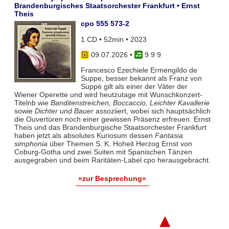
Brandenburgisches Staatsorchester Frankfurt • Ernst
Theis
cpo 555 573-2
1 CD • 52min • 2023
09.07.2026
•
9 9 9
Francesco Ezechiele Ermengildo de
Suppe, besser bekannt als Franz von
Suppé gilt als einer der Väter der
Wiener Operette und wird heutzutage mit Wunschkonzert-
Titelnb wie
Banditenstreichen, Boccaccio, Leichter Kavallerie
sowie
Dichter und Bauer
assoziiert, wobei sich hauptsächlich
die Ouvertüren noch einer gewissen Präsenz erfreuen. Ernst
Theis und das Brandenburgische Staatsorchester Frankfurt
haben jetzt als absolutes Kuriosum dessen
Fantasia
simphonia
über Themen S. K. Hoheit Herzog Ernst von
Coburg-Gotha und zwei Suiten mit Spanischen Tänzen
ausgegraben und beim Raritäten-Label cpo herausgebracht.
»zur Besprechung«
▲