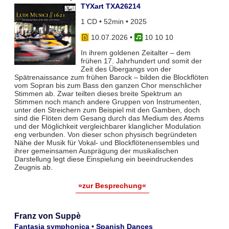
TYXart TXA26214
1 CD • 52min • 2025
10.07.2026
•
10 10 10
In ihrem goldenen Zeitalter – dem
frühen 17. Jahrhundert und somit der
Zeit des Übergangs von der
Spätrenaissance zum frühen Barock – bilden die Blockflöten
vom Sopran bis zum Bass den ganzen Chor menschlicher
Stimmen ab. Zwar teil­ten dieses breite Spektrum an
Stimmen noch manch andere Gruppen von Instrumenten,
unter den Streichern zum Bei­spiel mit den Gamben, doch
sind die Flöten dem Gesang durch das Medium des Atems
und der Möglichkeit vergleich­barer klanglicher Modulation
eng verbunden. Von dieser schon physisch begründeten
Nähe der Musik für Vokal- und Blockflö­tenensembles und
ihrer gemeinsamen Ausprägung der musikalischen
Darstellung legt diese Einspielung ein beeindruckendes
Zeugnis ab.
»zur Besprechung«
Franz von Suppè
Fantasia symphonica • Spanish Dances