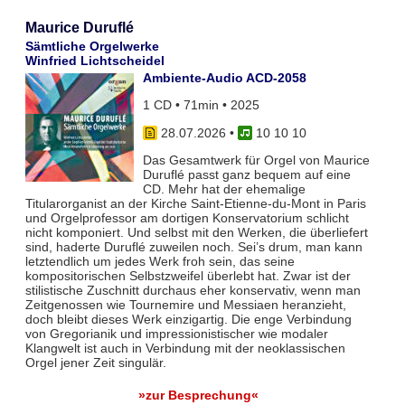
Maurice Duruflé
Sämtliche Orgelwerke
Winfried Lichtscheidel
Ambiente-Audio ACD-2058
1 CD • 71min • 2025
28.07.2026
•
10 10 10
Das Gesamtwerk für Orgel von Maurice
Duruflé passt ganz bequem auf eine
CD. Mehr hat der ehemalige
Titularorganist an der Kirche Saint-Etienne-du-Mont in Paris
und Orgelprofessor am dortigen Konservatorium schlicht
nicht komponiert. Und selbst mit den Werken, die überliefert
sind, haderte Duruflé zuweilen noch. Sei’s drum, man kann
letztendlich um jedes Werk froh sein, das seine
kompositorischen Selbstzweifel überlebt hat. Zwar ist der
stilistische Zuschnitt durchaus eher konservativ, wenn man
Zeitgenossen wie Tournemire und Messiaen heranzieht,
doch bleibt dieses Werk einzigartig. Die enge Verbindung
von Gregorianik und impressionistischer wie modaler
Klangwelt ist auch in Verbindung mit der neoklassischen
Orgel jener Zeit singulär.
»zur Besprechung«