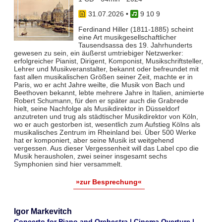
31.07.2026
•
9 10 9
Ferdinand Hiller (1811-1885) scheint
eine Art musikgesellschaftlicher
Tausendsassa des 19. Jahrhunderts
gewesen zu sein, ein äußerst umtriebiger Netzwerker:
erfolgreicher Pianist, Dirigent, Komponist, Musikschriftsteller,
Lehrer und Musikveranstalter, bekannt oder befreundet mit
fast allen musikalischen Größen seiner Zeit, machte er in
Paris, wo er acht Jahre weilte, die Musik von Bach und
Beethoven bekannt, lebte mehrere Jahre in Italien, animierte
Robert Schumann, für den er später auch die Grabrede
hielt, seine Nachfolge als Musikdirektor in Düsseldorf
anzutreten und trug als städtischer Musikdirektor von Köln,
wo er auch gestorben ist, wesentlich zum Aufstieg Kölns als
musikalisches Zentrum im Rheinland bei. Über 500 Werke
hat er komponiert, aber seine Musik ist weitgehend
vergessen. Aus dieser Vergessenheit will das Label cpo die
Musik herausholen, zwei seiner insgesamt sechs
Symphonien sind hier versammelt.
»zur Besprechung«
Igor Markevitch
Concerto for Piano and Orchestra | Cinema Overture |