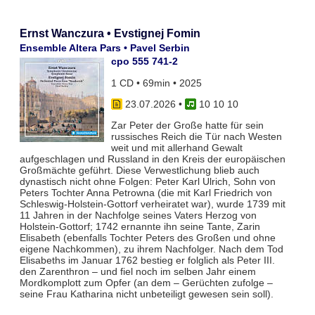
Ernst Wanczura • Evstignej Fomin
Ensemble Altera Pars • Pavel Serbin
cpo 555 741-2
1 CD • 69min • 2025
23.07.2026
•
10 10 10
Zar Peter der Große hatte für sein
russisches Reich die Tür nach Westen
weit und mit allerhand Gewalt
aufgeschlagen und Russland in den Kreis der europäischen
Großmächte geführt. Diese Verwestlichung blieb auch
dynastisch nicht ohne Folgen: Peter Karl Ulrich, Sohn von
Peters Tochter Anna Petrowna (die mit Karl Friedrich von
Schleswig-Holstein-Gottorf verheiratet war), wurde 1739 mit
11 Jahren in der Nachfolge seines Vaters Herzog von
Holstein-Gottorf; 1742 ernannte ihn seine Tante, Zarin
Elisabeth (ebenfalls Tochter Peters des Großen und ohne
eigene Nachkommen), zu ihrem Nachfolger. Nach dem Tod
Elisabeths im Januar 1762 bestieg er folglich als Peter III.
den Zarenthron – und fiel noch im selben Jahr einem
Mordkomplott zum Opfer (an dem – Gerüchten zufolge –
seine Frau Katharina nicht unbeteiligt gewesen sein soll).