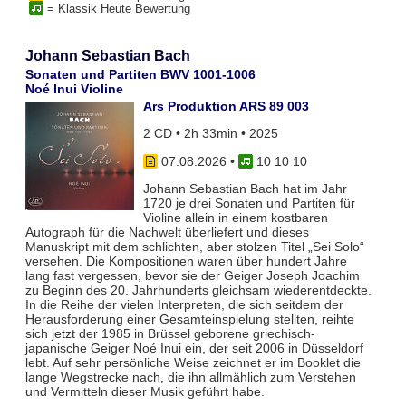
= Klassik Heute Bewertung
Johann Sebastian Bach
Sonaten und Partiten BWV 1001-1006
Noé Inui Violine
Ars Produktion ARS 89 003
2 CD • 2h 33min • 2025
07.08.2026
•
10 10 10
Johann Sebastian Bach hat im Jahr
1720 je drei Sonaten und Partiten für
Violine allein in einem kostbaren
Autograph für die Nachwelt überliefert und dieses
Manuskript mit dem schlichten, aber stolzen Titel „Sei Solo“
versehen. Die Kompositionen waren über hundert Jahre
lang fast vergessen, bevor sie der Geiger Joseph Joachim
zu Beginn des 20. Jahrhunderts gleichsam wiederentdeckte.
In die Reihe der vielen Interpreten, die sich seitdem der
Herausforderung einer Gesamteinspielung stellten, reihte
sich jetzt der 1985 in Brüssel geborene griechisch-
japanische Geiger Noé Inui ein, der seit 2006 in Düsseldorf
lebt. Auf sehr persönliche Weise zeichnet er im Booklet die
lange Wegstrecke nach, die ihn allmählich zum Verstehen
und Vermitteln dieser Musik geführt habe.