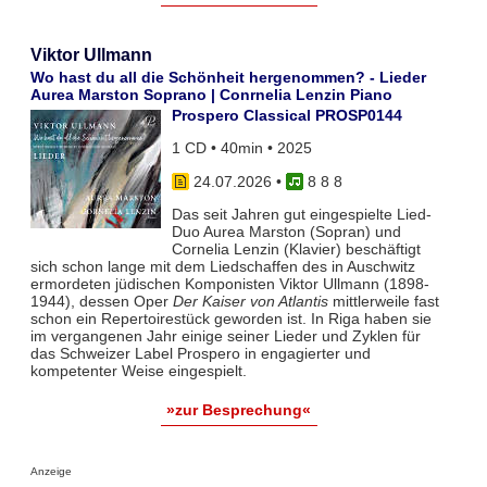
Viktor Ullmann
Wo hast du all die Schönheit hergenommen? - Lieder
Aurea Marston Soprano | Conrnelia Lenzin Piano
Prospero Classical PROSP0144
1 CD • 40min • 2025
24.07.2026
•
8 8 8
Das seit Jahren gut eingespielte Lied-
Duo Aurea Marston (Sopran) und
Cornelia Lenzin (Klavier) beschäftigt
sich schon lange mit dem Liedschaffen des in Auschwitz
ermordeten jüdischen Komponisten Viktor Ullmann (1898-
1944), dessen Oper
Der Kaiser von Atlantis
mittlerweile fast
schon ein Repertoirestück geworden ist. In Riga haben sie
im vergangenen Jahr einige seiner Lieder und Zyklen für
das Schweizer Label Prospero in engagierter und
kompetenter Weise eingespielt.
»zur Besprechung«
Anzeige