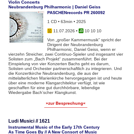
Violin Concerts
Neubrandenburg Philharmonic | Daniel Geiss
PASCHENrecords PR 260092
1 CD • 63min • 2025
11.07.2026
•
10 10 10
Von „großer Kammermusik” spricht der
Dirigent der Neubrandenburg
Philharmonic, Daniel Geiss, wenn er
vierzehn Streicher, zwei Continuo-Spieler und insgesamt vier
Solisten zum „Bach Projekt“ zusammenführt. Bei der
Einspielung von vier Konzerten Bachs geht es darum,
Solisten und Orchester partnerschaftlich zu integrieren. Und
die Konzertkirche Neubrandenburg, die aus der
mittelalterlichen Marienkirche hervorgegangen ist und heute
über eine moderne Klangarchitektur verfügt, ist wie
geschaffen für eine gut durchhörbare, lebendige
Wiedergabe Bach’scher Klangkunst.
»zur Besprechung«
Ludi Musici // 1621
Instrumental Music of the Early 17th Century
As Time Goes By // A New Consort of Music