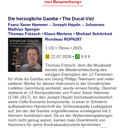
»zur Besprechung«
Die herzogliche Gambe • The Ducal Viol
Franz Xaver Hammer – Joseph Haydn – Johannes
Mathias Sperger
Thomas Fritzsch • Klaus Mertens • Michael Schönheit
Rondeau ROP6287
1 CD • 78min • 2025
22.07.2026
•
9 9 9
Thomas Fritzsch, dem die Musikwelt
bereits die Wiederentdeckung des
einzigen Exemplars der
12 Fantasien
für Viola da Gamba von Georg Philipp Telemann und vieler
weiterer Werke für dieses Instrument in der Osnabrücker
Ledebur-Sammlung
verdankt, wurde erneut fündig. Diesmal
stöberte er 14 Kompositionen von Franz Xaver Hammer
(1746-1817), für den Joseph Haydn höchstwahrscheinlich
seine Cello-Konzerte komponierte, in einer in Schwerin
aufbewahrten Handschrift der Schlosskapelle Ludwigslust
auf, bei der die Gambe originellerweise vorwiegend mit 2
Hörnern kombiniert wird. Da es der Weltersteinspielungen
noch nicht genug waren, kamen zwei Divertimenti von
Hammers für seine Kontrabasskonzerte berühmten