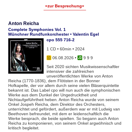
»zur Besprechung«
Anton Reicha
Complete Symphonies Vol. 1
Münchner Rundfunkorchester • Valentin Egel
cpo 555 716-2
1 CD • 60min • 2024
06.08.2026
•
9 9 9
Seit 2020 sichten Musikwissenschaftler
intensiver die zahlreichen
unveröffentlichten Werke von Anton
Reicha (1770-1836), dem Flötisten in der Bonner
Hofkapelle, der vor allem durch seine vielen Bläserquintette
bekannt ist. Das Label cpo will nun auch die symphonischen
Werke aus dem Dunkel der Ungedrucktheit und
Nichtaufgeführtheit heben. Anton Reicha wurde von seinem
Onkel Jospeh Reicha, dem Direktor des Orchesters,
unterrichtet und gefördert, außerdem war er mit Ludwig van
Beethoven befreundet, mit dem er leidenschaftlich die
Werke besprach, die beide spielten. So begann auch Anton
Reicha zu komponieren, von seinem Onkel argwöhnisch und
kritisch begleitet.