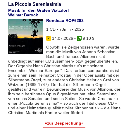
La Piccola Serenissimia
Musik für den Grafen Watzdorf
Weimar Barock
Rondeau ROP6282
1 CD • 70min • 2025
14.07.2026
•
9 10 9
Obwohl sie Zeitgenossen waren, würde
man die Musik von Johann Sebastian
Bach und Tomaso Albinoni nicht
unbedingt auf einer CD zusammen- bzw. gegenüberstellen.
Der Organist Hans Christian Martin tut’s mit seinem
Ensemble „Weimar Baroque“. Das Tertium comparationis ist
zum einen sein Heimatort Crostau in der Oberlausitz mit der
Silbermann-Orgel, zum anderen Christian Heinrich Graf von
Watzdorf (1689-1747): Der hat die Silbermann-Orgel
gestiftet und war ein Bewunderer der Musik von Albinoni, der
ihm sein berühmtes Opus 8 gewidmet hat, eine Sammlung
von sechs Sonaten und sechs Suiten. So wurde Crostau zu
einer „Piccola Serenissima“ – so auch der Titel dieser CD –
und einer Heimstätte qualitätsvoller Kirchenmusik – die Hans
Christian Martin als Kantor weiter fördert.
»zur Besprechung«