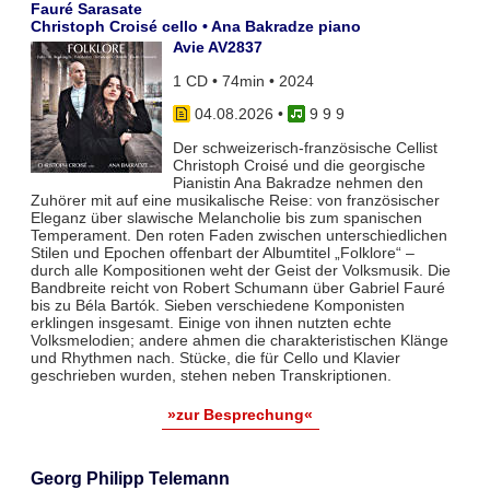
Fauré Sarasate
Christoph Croisé cello • Ana Bakradze piano
Avie AV2837
1 CD • 74min • 2024
04.08.2026
•
9 9 9
Der schweizerisch-französische Cellist
Christoph Croisé und die georgische
Pianistin Ana Bakradze nehmen den
Zuhörer mit auf eine musikalische Reise: von französischer
Eleganz über slawische Melancholie bis zum spanischen
Temperament. Den roten Faden zwischen unterschiedlichen
Stilen und Epochen offenbart der Albumtitel „Folklore“ –
durch alle Kompositionen weht der Geist der Volksmusik. Die
Bandbreite reicht von Robert Schumann über Gabriel Fauré
bis zu Béla Bartók. Sieben verschiedene Komponisten
erklingen insgesamt. Einige von ihnen nutzten echte
Volksmelodien; andere ahmen die charakteristischen Klänge
und Rhythmen nach. Stücke, die für Cello und Klavier
geschrieben wurden, stehen neben Transkriptionen.
»zur Besprechung«
Georg Philipp Telemann