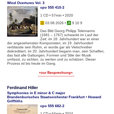
Wind Overtures Vol. 3
cpo 555 410-2
1 CD • 57min • 2020
03.08.2026
•
9 10 9
Das Bild Georg Philipp Telemanns
(1681 – 1767) schwankt im Lauf der
Zeit: im 18. Jahrhundert war er einer
der angesehensten Komponisten, im 19. Jahrhundert
verblasste sein Ruhm, er wurde gar als Vielschreiber
diskreditiert, im 20. Jahrhundert begann man, sein Schaffen,
das fast alle Gattungen, Formen und Stile der Musik
umfasst, zu sichten, zu werten und zu schätzen. Dieser
Prozess ist bis heute im Gang.
»zur Besprechung«
Ferdinand Hiller
Symphonies in E minor & C major
Brandenburisches Staatsorchester Frankfurt • Howard
Grifftiths
cpo 555 682-2
1 CD • 64min • 2024