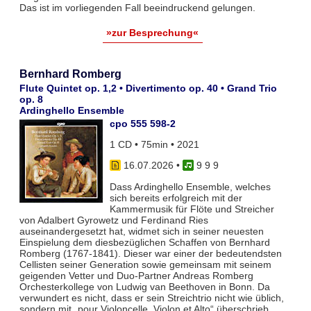
Das ist im vorliegenden Fall beeindruckend gelungen.
»zur Besprechung«
Bernhard Romberg
Flute Quintet op. 1,2 • Divertimento op. 40 • Grand Trio
op. 8
Ardinghello Ensemble
cpo 555 598-2
1 CD • 75min • 2021
16.07.2026
•
9 9 9
Dass Ardinghello Ensemble, welches
sich bereits erfolgreich mit der
Kammermusik für Flöte und Streicher
von Adalbert Gyrowetz und Ferdinand Ries
auseinandergesetzt hat, widmet sich in seiner neuesten
Einspielung dem diesbezüglichen Schaffen von Bernhard
Romberg (1767-1841). Dieser war einer der bedeutendsten
Cellisten seiner Generation sowie gemeinsam mit seinem
geigenden Vetter und Duo-Partner Andreas Romberg
Orchesterkollege von Ludwig van Beethoven in Bonn. Da
verwundert es nicht, dass er sein Streichtrio nicht wie üblich,
sondern mit „pour Violoncelle, Violon et Alto“ überschrieb.