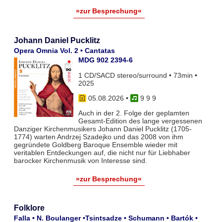
»zur Besprechung«
Johann Daniel Pucklitz
Opera Omnia Vol. 2 • Cantatas
MDG 902 2394-6
1 CD/SACD stereo/surround • 73min •
2025
05.08.2026
•
9 9 9
Auch in der 2. Folge der geplamten
Gesamt-Edition des lange vergessenen
Danziger Kirchenmusikers Johann Daniel Pucklitz (1705-
1774) warten Andrzej Szadejko und das 2008 von ihm
gegründete Goldberg Baroque Ensemble wieder mit
veritablen Entdeckungen auf, die nicht nur für Liebhaber
barocker Kirchenmusik von Interesse sind.
»zur Besprechung«
Folklore
Falla • N. Boulanger •Tsintsadze • Schumann • Bartók •