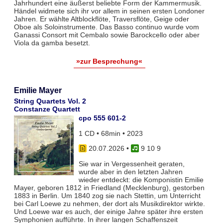
Jahrhundert eine äußerst beliebte Form der Kammermusik.
Händel widmete sich ihr vor allem in seinen ersten Londoner
Jahren. Er wählte Altblockflöte, Traversflöte, Geige oder
Oboe als Soloinstrumente. Das Basso continuo wurde vom
Ganassi Consort mit Cembalo sowie Barockcello oder aber
Viola da gamba besetzt.
»zur Besprechung«
Emilie Mayer
String Quartets Vol. 2
Constanze Quartett
cpo 555 601-2
1 CD • 68min • 2023
20.07.2026
•
9 10 9
Sie war in Vergessenheit geraten,
wurde aber in den letzten Jahren
wieder entdeckt: die Komponistin Emilie
Mayer, geboren 1812 in Friedland (Mecklenburg), gestorben
1883 in Berlin. Um 1840 zog sie nach Stettin, um Unterricht
bei Carl Loewe zu nehmen, der dort als Musikdirektor wirkte.
Und Loewe war es auch, der einige Jahre später ihre ersten
Symphonien aufführte. In ihrer langen Schaffenszeit