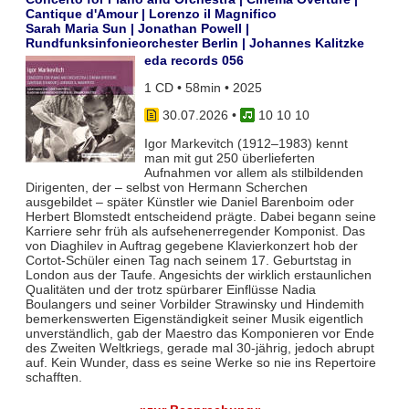
Cantique d'Amour | Lorenzo il Magnifico
Sarah Maria Sun | Jonathan Powell |
Rundfunksinfonieorchester Berlin | Johannes Kalitzke
eda records 056
1 CD • 58min • 2025
30.07.2026
•
10 10 10
Igor Markevitch (1912–1983) kennt
man mit gut 250 überlieferten
Aufnahmen vor allem als stilbildenden
Dirigenten, der – selbst von Hermann Scherchen
ausgebildet – später Künstler wie Daniel Barenboim oder
Herbert Blomstedt entscheidend prägte. Dabei begann seine
Karriere sehr früh als aufsehenerregender Komponist. Das
von Diaghilev in Auftrag gegebene Klavierkonzert hob der
Cortot-Schüler einen Tag nach seinem 17. Geburtstag in
London aus der Taufe. Angesichts der wirklich erstaunlichen
Qualitäten und der trotz spürbarer Einflüsse Nadia
Boulangers und seiner Vorbilder Strawinsky und Hindemith
bemerkenswerten Eigenständigkeit seiner Musik eigentlich
unverständlich, gab der Maestro das Komponieren vor Ende
des Zweiten Weltkriegs, gerade mal 30-jährig, jedoch abrupt
auf. Kein Wunder, dass es seine Werke so nie ins Repertoire
schafften.