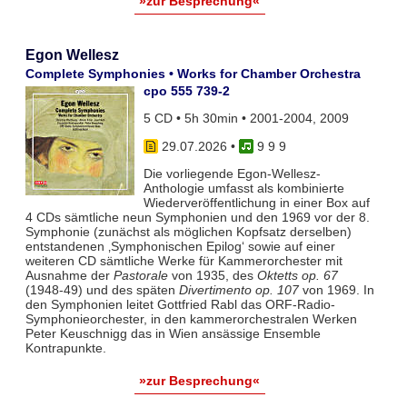
»zur Besprechung«
Egon Wellesz
Complete Symphonies • Works for Chamber Orchestra
cpo 555 739-2
5 CD • 5h 30min • 2001-2004, 2009
29.07.2026
•
9 9 9
Die vorliegende Egon-Wellesz-
Anthologie umfasst als kombinierte
Wiederveröffentlichung in einer Box auf
4 CDs sämtliche neun Symphonien und den 1969 vor der 8.
Symphonie (zunächst als möglichen Kopfsatz derselben)
entstandenen ‚Symphonischen Epilog‘ sowie auf einer
weiteren CD sämtliche Werke für Kammerorchester mit
Ausnahme der
Pastorale
von 1935, des
Oktetts op. 67
(1948-49) und des späten
Divertimento op. 107
von 1969. In
den Symphonien leitet Gottfried Rabl das ORF-Radio-
Symphonieorchester, in den kammerorchestralen Werken
Peter Keuschnigg das in Wien ansässige Ensemble
Kontrapunkte.
»zur Besprechung«