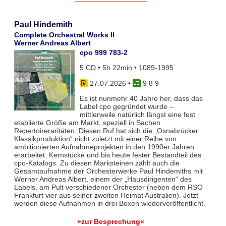
Paul Hindemith
Complete Orchestral Works II
Werner Andreas Albert
cpo 999 783-2
5 CD • 5h 22min • 1089-1995
27.07.2026
•
9 8 9
Es ist nunmehr 40 Jahre her, dass das
Label cpo gegründet wurde –
mittlerweile natürlich längst eine fest
etablierte Größe am Markt, speziell in Sachen
Repertoireraritäten. Diesen Ruf hat sich die „Osnabrücker
Klassikproduktion“ nicht zuletzt mit einer Reihe von
ambitionierten Aufnahmeprojekten in den 1990er Jahren
erarbeitet, Kernstücke und bis heute fester Bestandteil des
cpo-Katalogs. Zu diesen Marksteinen zählt auch die
Gesamtaufnahme der Orchesterwerke Paul Hindemiths mit
Werner Andreas Albert, einem der „Hausdirigenten“ des
Labels, am Pult verschiedener Orchester (neben dem RSO
Frankfurt vier aus seiner zweiten Heimat Australien). Jetzt
werden diese Aufnahmen in drei Boxen wiederveröffentlicht.
»zur Besprechung«