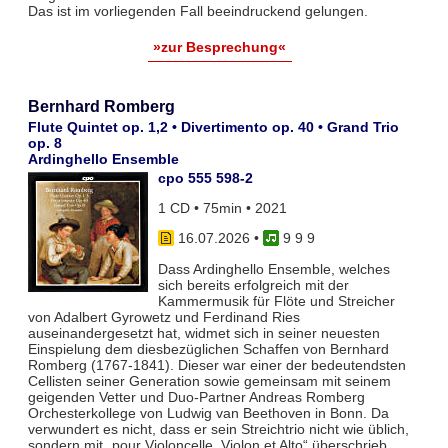
Das ist im vorliegenden Fall beeindruckend gelungen.
»zur Besprechung«
Bernhard Romberg
Flute Quintet op. 1,2 • Divertimento op. 40 • Grand Trio
op. 8
Ardinghello Ensemble
cpo 555 598-2
1 CD • 75min • 2021
16.07.2026
•
9 9 9
Dass Ardinghello Ensemble, welches
sich bereits erfolgreich mit der
Kammermusik für Flöte und Streicher
von Adalbert Gyrowetz und Ferdinand Ries
auseinandergesetzt hat, widmet sich in seiner neuesten
Einspielung dem diesbezüglichen Schaffen von Bernhard
Romberg (1767-1841). Dieser war einer der bedeutendsten
Cellisten seiner Generation sowie gemeinsam mit seinem
geigenden Vetter und Duo-Partner Andreas Romberg
Orchesterkollege von Ludwig van Beethoven in Bonn. Da
verwundert es nicht, dass er sein Streichtrio nicht wie üblich,
sondern mit „pour Violoncelle, Violon et Alto“ überschrieb.