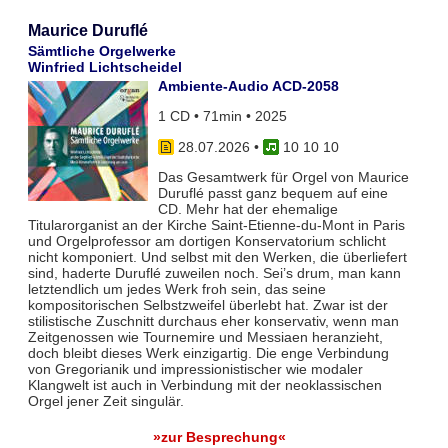
Maurice Duruflé
Sämtliche Orgelwerke
Winfried Lichtscheidel
Ambiente-Audio ACD-2058
1 CD • 71min • 2025
28.07.2026
•
10 10 10
Das Gesamtwerk für Orgel von Maurice
Duruflé passt ganz bequem auf eine
CD. Mehr hat der ehemalige
Titularorganist an der Kirche Saint-Etienne-du-Mont in Paris
und Orgelprofessor am dortigen Konservatorium schlicht
nicht komponiert. Und selbst mit den Werken, die überliefert
sind, haderte Duruflé zuweilen noch. Sei’s drum, man kann
letztendlich um jedes Werk froh sein, das seine
kompositorischen Selbstzweifel überlebt hat. Zwar ist der
stilistische Zuschnitt durchaus eher konservativ, wenn man
Zeitgenossen wie Tournemire und Messiaen heranzieht,
doch bleibt dieses Werk einzigartig. Die enge Verbindung
von Gregorianik und impressionistischer wie modaler
Klangwelt ist auch in Verbindung mit der neoklassischen
Orgel jener Zeit singulär.
»zur Besprechung«