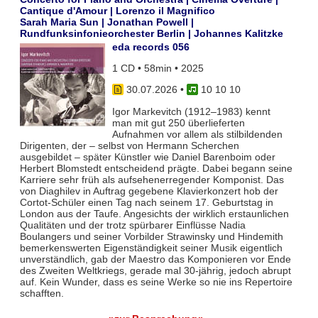
Cantique d'Amour | Lorenzo il Magnifico
Sarah Maria Sun | Jonathan Powell |
Rundfunksinfonieorchester Berlin | Johannes Kalitzke
eda records 056
1 CD • 58min • 2025
30.07.2026
•
10 10 10
Igor Markevitch (1912–1983) kennt
man mit gut 250 überlieferten
Aufnahmen vor allem als stilbildenden
Dirigenten, der – selbst von Hermann Scherchen
ausgebildet – später Künstler wie Daniel Barenboim oder
Herbert Blomstedt entscheidend prägte. Dabei begann seine
Karriere sehr früh als aufsehenerregender Komponist. Das
von Diaghilev in Auftrag gegebene Klavierkonzert hob der
Cortot-Schüler einen Tag nach seinem 17. Geburtstag in
London aus der Taufe. Angesichts der wirklich erstaunlichen
Qualitäten und der trotz spürbarer Einflüsse Nadia
Boulangers und seiner Vorbilder Strawinsky und Hindemith
bemerkenswerten Eigenständigkeit seiner Musik eigentlich
unverständlich, gab der Maestro das Komponieren vor Ende
des Zweiten Weltkriegs, gerade mal 30-jährig, jedoch abrupt
auf. Kein Wunder, dass es seine Werke so nie ins Repertoire
schafften.