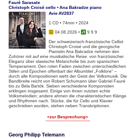
Fauré Sarasate
Christoph Croisé cello • Ana Bakradze piano
Avie AV2837
1 CD • 74min • 2024
04.08.2026
•
9 9 9
Der schweizerisch-französische Cellist
Christoph Croisé und die georgische
Pianistin Ana Bakradze nehmen den
Zuhörer mit auf eine musikalische Reise: von französischer
Eleganz über slawische Melancholie bis zum spanischen
Temperament. Den roten Faden zwischen unterschiedlichen
Stilen und Epochen offenbart der Albumtitel „Folklore“ –
durch alle Kompositionen weht der Geist der Volksmusik. Die
Bandbreite reicht von Robert Schumann über Gabriel Fauré
bis zu Béla Bartók. Sieben verschiedene Komponisten
erklingen insgesamt. Einige von ihnen nutzten echte
Volksmelodien; andere ahmen die charakteristischen Klänge
und Rhythmen nach. Stücke, die für Cello und Klavier
geschrieben wurden, stehen neben Transkriptionen.
»zur Besprechung«
Georg Philipp Telemann