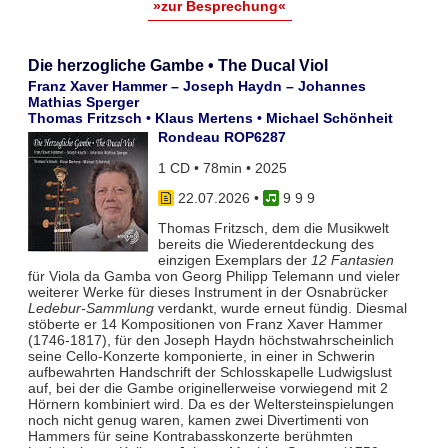
»zur Besprechung«
Die herzogliche Gambe • The Ducal Viol
Franz Xaver Hammer – Joseph Haydn – Johannes
Mathias Sperger
Thomas Fritzsch • Klaus Mertens • Michael Schönheit
Rondeau ROP6287
1 CD • 78min • 2025
22.07.2026
•
9 9 9
Thomas Fritzsch, dem die Musikwelt
bereits die Wiederentdeckung des
einzigen Exemplars der
12 Fantasien
für Viola da Gamba von Georg Philipp Telemann und vieler
weiterer Werke für dieses Instrument in der Osnabrücker
Ledebur-Sammlung
verdankt, wurde erneut fündig. Diesmal
stöberte er 14 Kompositionen von Franz Xaver Hammer
(1746-1817), für den Joseph Haydn höchstwahrscheinlich
seine Cello-Konzerte komponierte, in einer in Schwerin
aufbewahrten Handschrift der Schlosskapelle Ludwigslust
auf, bei der die Gambe originellerweise vorwiegend mit 2
Hörnern kombiniert wird. Da es der Weltersteinspielungen
noch nicht genug waren, kamen zwei Divertimenti von
Hammers für seine Kontrabasskonzerte berühmten