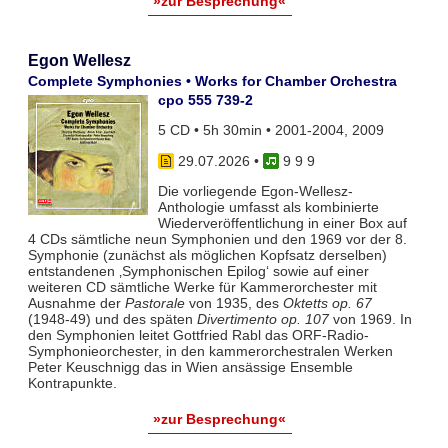
»zur Besprechung«
Egon Wellesz
Complete Symphonies • Works for Chamber Orchestra
cpo 555 739-2
5 CD • 5h 30min • 2001-2004, 2009
29.07.2026
•
9 9 9
Die vorliegende Egon-Wellesz-
Anthologie umfasst als kombinierte
Wiederveröffentlichung in einer Box auf
4 CDs sämtliche neun Symphonien und den 1969 vor der 8.
Symphonie (zunächst als möglichen Kopfsatz derselben)
entstandenen ‚Symphonischen Epilog‘ sowie auf einer
weiteren CD sämtliche Werke für Kammerorchester mit
Ausnahme der
Pastorale
von 1935, des
Oktetts op. 67
(1948-49) und des späten
Divertimento op. 107
von 1969. In
den Symphonien leitet Gottfried Rabl das ORF-Radio-
Symphonieorchester, in den kammerorchestralen Werken
Peter Keuschnigg das in Wien ansässige Ensemble
Kontrapunkte.
»zur Besprechung«