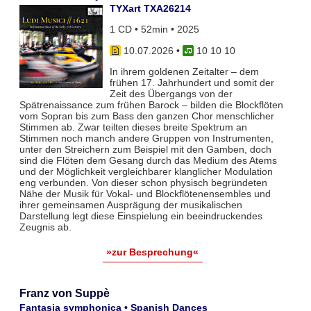
TYXart TXA26214
1 CD • 52min • 2025
10.07.2026
•
10 10 10
In ihrem goldenen Zeitalter – dem
frühen 17. Jahrhundert und somit der
Zeit des Übergangs von der
Spätrenaissance zum frühen Barock – bilden die Blockflöten
vom Sopran bis zum Bass den ganzen Chor menschlicher
Stimmen ab. Zwar teil­ten dieses breite Spektrum an
Stimmen noch manch andere Gruppen von Instrumenten,
unter den Streichern zum Bei­spiel mit den Gamben, doch
sind die Flöten dem Gesang durch das Medium des Atems
und der Möglichkeit vergleich­barer klanglicher Modulation
eng verbunden. Von dieser schon physisch begründeten
Nähe der Musik für Vokal- und Blockflö­tenensembles und
ihrer gemeinsamen Ausprägung der musikalischen
Darstellung legt diese Einspielung ein beeindruckendes
Zeugnis ab.
»zur Besprechung«
Franz von Suppè
Fantasia symphonica • Spanish Dances