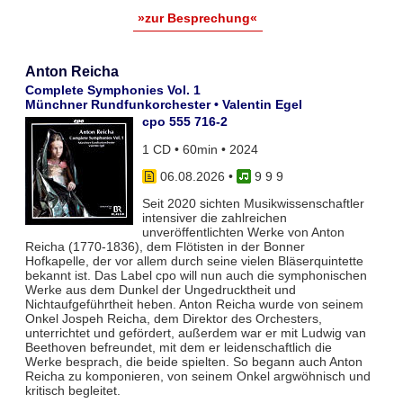
»zur Besprechung«
Anton Reicha
Complete Symphonies Vol. 1
Münchner Rundfunkorchester • Valentin Egel
cpo 555 716-2
1 CD • 60min • 2024
06.08.2026
•
9 9 9
Seit 2020 sichten Musikwissenschaftler
intensiver die zahlreichen
unveröffentlichten Werke von Anton
Reicha (1770-1836), dem Flötisten in der Bonner
Hofkapelle, der vor allem durch seine vielen Bläserquintette
bekannt ist. Das Label cpo will nun auch die symphonischen
Werke aus dem Dunkel der Ungedrucktheit und
Nichtaufgeführtheit heben. Anton Reicha wurde von seinem
Onkel Jospeh Reicha, dem Direktor des Orchesters,
unterrichtet und gefördert, außerdem war er mit Ludwig van
Beethoven befreundet, mit dem er leidenschaftlich die
Werke besprach, die beide spielten. So begann auch Anton
Reicha zu komponieren, von seinem Onkel argwöhnisch und
kritisch begleitet.