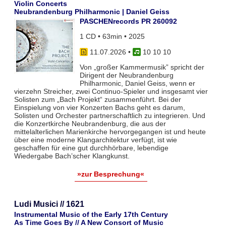
Violin Concerts
Neubrandenburg Philharmonic | Daniel Geiss
PASCHENrecords PR 260092
1 CD • 63min • 2025
11.07.2026
•
10 10 10
Von „großer Kammermusik” spricht der
Dirigent der Neubrandenburg
Philharmonic, Daniel Geiss, wenn er
vierzehn Streicher, zwei Continuo-Spieler und insgesamt vier
Solisten zum „Bach Projekt“ zusammenführt. Bei der
Einspielung von vier Konzerten Bachs geht es darum,
Solisten und Orchester partnerschaftlich zu integrieren. Und
die Konzertkirche Neubrandenburg, die aus der
mittelalterlichen Marienkirche hervorgegangen ist und heute
über eine moderne Klangarchitektur verfügt, ist wie
geschaffen für eine gut durchhörbare, lebendige
Wiedergabe Bach’scher Klangkunst.
»zur Besprechung«
Ludi Musici // 1621
Instrumental Music of the Early 17th Century
As Time Goes By // A New Consort of Music