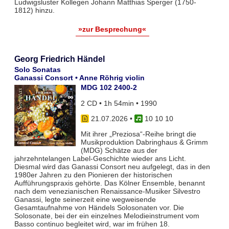
Ludwigsluster Kollegen Johann Matthias Sperger (1750-
1812) hinzu.
»zur Besprechung«
Georg Friedrich Händel
Solo Sonatas
Ganassi Consort • Anne Röhrig violin
MDG 102 2400-2
2 CD • 1h 54min • 1990
21.07.2026
•
10 10 10
Mit ihrer „Preziosa“-Reihe bringt die
Musikproduktion Dabringhaus & Grimm
(MDG) Schätze aus der
jahrzehntelangen Label-Geschichte wieder ans Licht.
Diesmal wird das Ganassi Consort neu aufgelegt, das in den
1980er Jahren zu den Pionieren der historischen
Aufführungspraxis gehörte. Das Kölner Ensemble, benannt
nach dem venezianischen Renaissance-Musiker Silvestro
Ganassi, legte seinerzeit eine wegweisende
Gesamtaufnahme von Händels Solosonaten vor. Die
Solosonate, bei der ein einzelnes Melodieinstrument vom
Basso continuo begleitet wird, war im frühen 18.