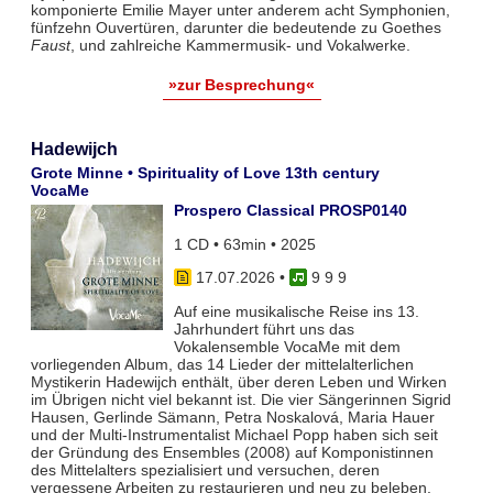
komponierte Emilie Mayer unter anderem acht Symphonien,
fünfzehn Ouvertüren, darunter die bedeutende zu Goethes
Faust
, und zahlreiche Kammermusik- und Vokalwerke.
»zur Besprechung«
Hadewijch
Grote Minne • Spirituality of Love 13th century
VocaMe
Prospero Classical PROSP0140
1 CD • 63min • 2025
17.07.2026
•
9 9 9
Auf eine musikalische Reise ins 13.
Jahrhundert führt uns das
Vokalensemble VocaMe mit dem
vorliegenden Album, das 14 Lieder der mittelalterlichen
Mystikerin Hadewijch enthält, über deren Leben und Wirken
im Übrigen nicht viel bekannt ist. Die vier Sängerinnen Sigrid
Hausen, Gerlinde Sämann, Petra Noskalová, Maria Hauer
und der Multi-Instrumentalist Michael Popp haben sich seit
der Gründung des Ensembles (2008) auf Komponistinnen
des Mittelalters spezialisiert und versuchen, deren
vergessene Arbeiten zu restaurieren und neu zu beleben.