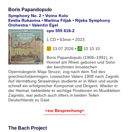
Boris Papandopulo
Symphony No. 2 • Vrzino Kolo
Emilia Rukavina • Martina Filjak • Rijeka Symphony
Orchestra • Valentin Egel
cpo 555 618-2
1 CD • 63min • 2023
13.07.2026
•
10 10 10
Boris Papandopulo (1906–1991), in
Honnef am Rhein geboren und Sohn
der berühmten kroatischen
Opernsängerin Maja Strozzi, zog nach dem Tod des
griechischstämmigen, russischen Vaters 1908 nach Zagreb.
Auf Vermittlung Strawinskys studierte er in Wien und wurde
schnell ein erfolgreicher Komponist und Dirigent. Wieder in
der Heimat, bekleidete er wichtige Positionen im Musikleben
Zagrebs, war jedoch auch öfters in beiden Teilen
Deutschlands zu Gast.
»zur Besprechung«
The Bach Project