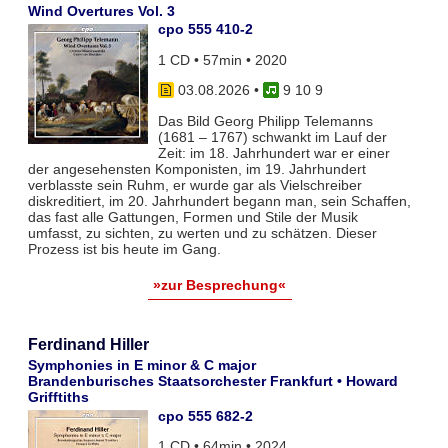
Wind Overtures Vol. 3
cpo 555 410-2
1 CD • 57min • 2020
03.08.2026
•
9 10 9
Das Bild Georg Philipp Telemanns
(1681 – 1767) schwankt im Lauf der
Zeit: im 18. Jahrhundert war er einer
der angesehensten Komponisten, im 19. Jahrhundert
verblasste sein Ruhm, er wurde gar als Vielschreiber
diskreditiert, im 20. Jahrhundert begann man, sein Schaffen,
das fast alle Gattungen, Formen und Stile der Musik
umfasst, zu sichten, zu werten und zu schätzen. Dieser
Prozess ist bis heute im Gang.
»zur Besprechung«
Ferdinand Hiller
Symphonies in E minor & C major
Brandenburisches Staatsorchester Frankfurt • Howard
Grifftiths
cpo 555 682-2
1 CD • 64min • 2024