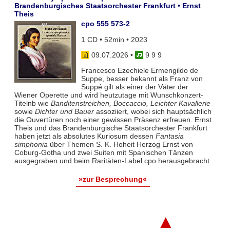
Brandenburgisches Staatsorchester Frankfurt • Ernst
Theis
cpo 555 573-2
1 CD • 52min • 2023
09.07.2026
•
9 9 9
Francesco Ezechiele Ermengildo de
Suppe, besser bekannt als Franz von
Suppé gilt als einer der Väter der
Wiener Operette und wird heutzutage mit Wunschkonzert-
Titelnb wie
Banditenstreichen, Boccaccio, Leichter Kavallerie
sowie
Dichter und Bauer
assoziiert, wobei sich hauptsächlich
die Ouvertüren noch einer gewissen Präsenz erfreuen. Ernst
Theis und das Brandenburgische Staatsorchester Frankfurt
haben jetzt als absolutes Kuriosum dessen
Fantasia
simphonia
über Themen S. K. Hoheit Herzog Ernst von
Coburg-Gotha und zwei Suiten mit Spanischen Tänzen
ausgegraben und beim Raritäten-Label cpo herausgebracht.
»zur Besprechung«
▲