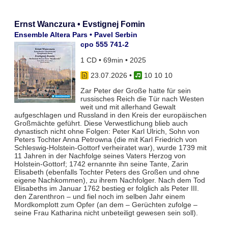
Ernst Wanczura • Evstignej Fomin
Ensemble Altera Pars • Pavel Serbin
cpo 555 741-2
1 CD • 69min • 2025
23.07.2026
•
10 10 10
Zar Peter der Große hatte für sein
russisches Reich die Tür nach Westen
weit und mit allerhand Gewalt
aufgeschlagen und Russland in den Kreis der europäischen
Großmächte geführt. Diese Verwestlichung blieb auch
dynastisch nicht ohne Folgen: Peter Karl Ulrich, Sohn von
Peters Tochter Anna Petrowna (die mit Karl Friedrich von
Schleswig-Holstein-Gottorf verheiratet war), wurde 1739 mit
11 Jahren in der Nachfolge seines Vaters Herzog von
Holstein-Gottorf; 1742 ernannte ihn seine Tante, Zarin
Elisabeth (ebenfalls Tochter Peters des Großen und ohne
eigene Nachkommen), zu ihrem Nachfolger. Nach dem Tod
Elisabeths im Januar 1762 bestieg er folglich als Peter III.
den Zarenthron – und fiel noch im selben Jahr einem
Mordkomplott zum Opfer (an dem – Gerüchten zufolge –
seine Frau Katharina nicht unbeteiligt gewesen sein soll).