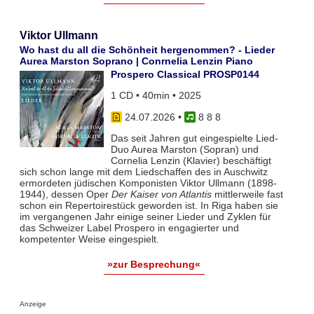
Viktor Ullmann
Wo hast du all die Schönheit hergenommen? - Lieder
Aurea Marston Soprano | Conrnelia Lenzin Piano
Prospero Classical PROSP0144
1 CD • 40min • 2025
24.07.2026
•
8 8 8
Das seit Jahren gut eingespielte Lied-
Duo Aurea Marston (Sopran) und
Cornelia Lenzin (Klavier) beschäftigt
sich schon lange mit dem Liedschaffen des in Auschwitz
ermordeten jüdischen Komponisten Viktor Ullmann (1898-
1944), dessen Oper
Der Kaiser von Atlantis
mittlerweile fast
schon ein Repertoirestück geworden ist. In Riga haben sie
im vergangenen Jahr einige seiner Lieder und Zyklen für
das Schweizer Label Prospero in engagierter und
kompetenter Weise eingespielt.
»zur Besprechung«
Anzeige