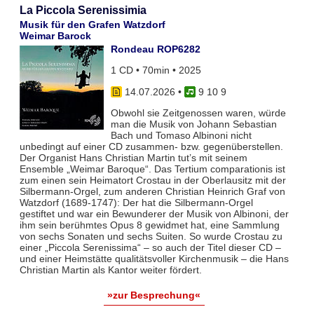
La Piccola Serenissimia
Musik für den Grafen Watzdorf
Weimar Barock
Rondeau ROP6282
1 CD • 70min • 2025
14.07.2026
•
9 10 9
Obwohl sie Zeitgenossen waren, würde
man die Musik von Johann Sebastian
Bach und Tomaso Albinoni nicht
unbedingt auf einer CD zusammen- bzw. gegenüberstellen.
Der Organist Hans Christian Martin tut’s mit seinem
Ensemble „Weimar Baroque“. Das Tertium comparationis ist
zum einen sein Heimatort Crostau in der Oberlausitz mit der
Silbermann-Orgel, zum anderen Christian Heinrich Graf von
Watzdorf (1689-1747): Der hat die Silbermann-Orgel
gestiftet und war ein Bewunderer der Musik von Albinoni, der
ihm sein berühmtes Opus 8 gewidmet hat, eine Sammlung
von sechs Sonaten und sechs Suiten. So wurde Crostau zu
einer „Piccola Serenissima“ – so auch der Titel dieser CD –
und einer Heimstätte qualitätsvoller Kirchenmusik – die Hans
Christian Martin als Kantor weiter fördert.
»zur Besprechung«