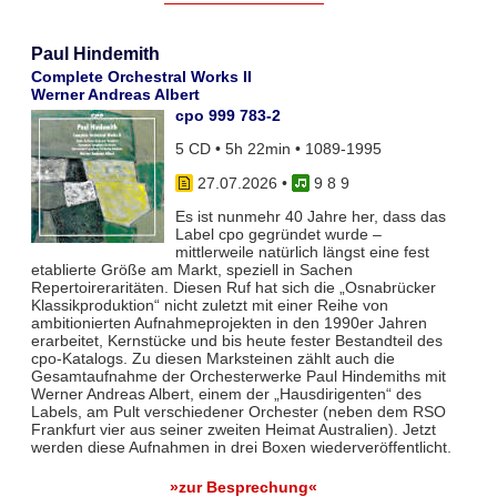
Paul Hindemith
Complete Orchestral Works II
Werner Andreas Albert
cpo 999 783-2
5 CD • 5h 22min • 1089-1995
27.07.2026
•
9 8 9
Es ist nunmehr 40 Jahre her, dass das
Label cpo gegründet wurde –
mittlerweile natürlich längst eine fest
etablierte Größe am Markt, speziell in Sachen
Repertoireraritäten. Diesen Ruf hat sich die „Osnabrücker
Klassikproduktion“ nicht zuletzt mit einer Reihe von
ambitionierten Aufnahmeprojekten in den 1990er Jahren
erarbeitet, Kernstücke und bis heute fester Bestandteil des
cpo-Katalogs. Zu diesen Marksteinen zählt auch die
Gesamtaufnahme der Orchesterwerke Paul Hindemiths mit
Werner Andreas Albert, einem der „Hausdirigenten“ des
Labels, am Pult verschiedener Orchester (neben dem RSO
Frankfurt vier aus seiner zweiten Heimat Australien). Jetzt
werden diese Aufnahmen in drei Boxen wiederveröffentlicht.
»zur Besprechung«