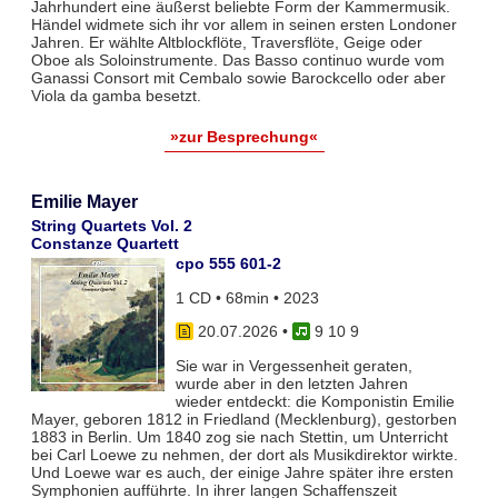
Jahrhundert eine äußerst beliebte Form der Kammermusik.
Händel widmete sich ihr vor allem in seinen ersten Londoner
Jahren. Er wählte Altblockflöte, Traversflöte, Geige oder
Oboe als Soloinstrumente. Das Basso continuo wurde vom
Ganassi Consort mit Cembalo sowie Barockcello oder aber
Viola da gamba besetzt.
»zur Besprechung«
Emilie Mayer
String Quartets Vol. 2
Constanze Quartett
cpo 555 601-2
1 CD • 68min • 2023
20.07.2026
•
9 10 9
Sie war in Vergessenheit geraten,
wurde aber in den letzten Jahren
wieder entdeckt: die Komponistin Emilie
Mayer, geboren 1812 in Friedland (Mecklenburg), gestorben
1883 in Berlin. Um 1840 zog sie nach Stettin, um Unterricht
bei Carl Loewe zu nehmen, der dort als Musikdirektor wirkte.
Und Loewe war es auch, der einige Jahre später ihre ersten
Symphonien aufführte. In ihrer langen Schaffenszeit