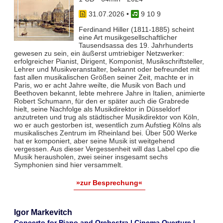
31.07.2026
•
9 10 9
Ferdinand Hiller (1811-1885) scheint
eine Art musikgesellschaftlicher
Tausendsassa des 19. Jahrhunderts
gewesen zu sein, ein äußerst umtriebiger Netzwerker:
erfolgreicher Pianist, Dirigent, Komponist, Musikschriftsteller,
Lehrer und Musikveranstalter, bekannt oder befreundet mit
fast allen musikalischen Größen seiner Zeit, machte er in
Paris, wo er acht Jahre weilte, die Musik von Bach und
Beethoven bekannt, lebte mehrere Jahre in Italien, animierte
Robert Schumann, für den er später auch die Grabrede
hielt, seine Nachfolge als Musikdirektor in Düsseldorf
anzutreten und trug als städtischer Musikdirektor von Köln,
wo er auch gestorben ist, wesentlich zum Aufstieg Kölns als
musikalisches Zentrum im Rheinland bei. Über 500 Werke
hat er komponiert, aber seine Musik ist weitgehend
vergessen. Aus dieser Vergessenheit will das Label cpo die
Musik herausholen, zwei seiner insgesamt sechs
Symphonien sind hier versammelt.
»zur Besprechung«
Igor Markevitch
Concerto for Piano and Orchestra | Cinema Overture |