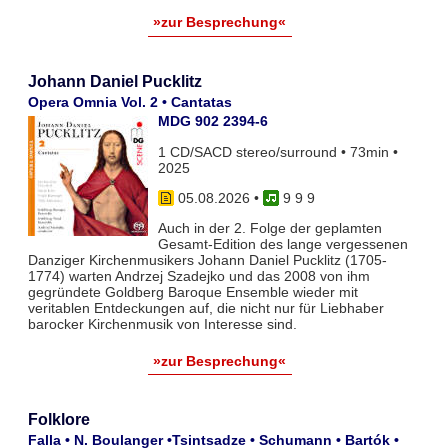
»zur Besprechung«
Johann Daniel Pucklitz
Opera Omnia Vol. 2 • Cantatas
MDG 902 2394-6
1 CD/SACD stereo/surround • 73min •
2025
05.08.2026
•
9 9 9
Auch in der 2. Folge der geplamten
Gesamt-Edition des lange vergessenen
Danziger Kirchenmusikers Johann Daniel Pucklitz (1705-
1774) warten Andrzej Szadejko und das 2008 von ihm
gegründete Goldberg Baroque Ensemble wieder mit
veritablen Entdeckungen auf, die nicht nur für Liebhaber
barocker Kirchenmusik von Interesse sind.
»zur Besprechung«
Folklore
Falla • N. Boulanger •Tsintsadze • Schumann • Bartók •