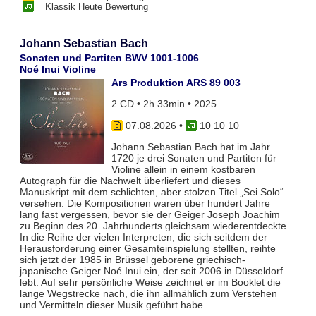
= Klassik Heute Bewertung
Johann Sebastian Bach
Sonaten und Partiten BWV 1001-1006
Noé Inui Violine
Ars Produktion ARS 89 003
2 CD • 2h 33min • 2025
07.08.2026
•
10 10 10
Johann Sebastian Bach hat im Jahr
1720 je drei Sonaten und Partiten für
Violine allein in einem kostbaren
Autograph für die Nachwelt überliefert und dieses
Manuskript mit dem schlichten, aber stolzen Titel „Sei Solo“
versehen. Die Kompositionen waren über hundert Jahre
lang fast vergessen, bevor sie der Geiger Joseph Joachim
zu Beginn des 20. Jahrhunderts gleichsam wiederentdeckte.
In die Reihe der vielen Interpreten, die sich seitdem der
Herausforderung einer Gesamteinspielung stellten, reihte
sich jetzt der 1985 in Brüssel geborene griechisch-
japanische Geiger Noé Inui ein, der seit 2006 in Düsseldorf
lebt. Auf sehr persönliche Weise zeichnet er im Booklet die
lange Wegstrecke nach, die ihn allmählich zum Verstehen
und Vermitteln dieser Musik geführt habe.