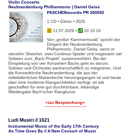
Violin Concerts
Neubrandenburg Philharmonic | Daniel Geiss
PASCHENrecords PR 260092
1 CD • 63min • 2025
11.07.2026
•
10 10 10
Von „großer Kammermusik” spricht der
Dirigent der Neubrandenburg
Philharmonic, Daniel Geiss, wenn er
vierzehn Streicher, zwei Continuo-Spieler und insgesamt vier
Solisten zum „Bach Projekt“ zusammenführt. Bei der
Einspielung von vier Konzerten Bachs geht es darum,
Solisten und Orchester partnerschaftlich zu integrieren. Und
die Konzertkirche Neubrandenburg, die aus der
mittelalterlichen Marienkirche hervorgegangen ist und heute
über eine moderne Klangarchitektur verfügt, ist wie
geschaffen für eine gut durchhörbare, lebendige
Wiedergabe Bach’scher Klangkunst.
»zur Besprechung«
Ludi Musici // 1621
Instrumental Music of the Early 17th Century
As Time Goes By // A New Consort of Music