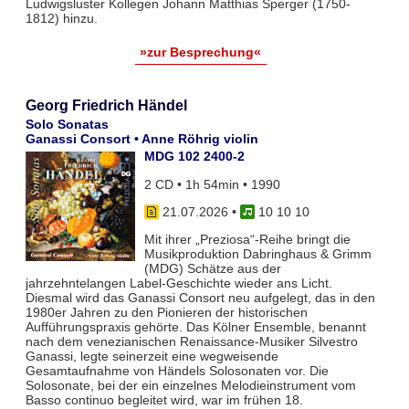
Ludwigsluster Kollegen Johann Matthias Sperger (1750-
1812) hinzu.
»zur Besprechung«
Georg Friedrich Händel
Solo Sonatas
Ganassi Consort • Anne Röhrig violin
MDG 102 2400-2
2 CD • 1h 54min • 1990
21.07.2026
•
10 10 10
Mit ihrer „Preziosa“-Reihe bringt die
Musikproduktion Dabringhaus & Grimm
(MDG) Schätze aus der
jahrzehntelangen Label-Geschichte wieder ans Licht.
Diesmal wird das Ganassi Consort neu aufgelegt, das in den
1980er Jahren zu den Pionieren der historischen
Aufführungspraxis gehörte. Das Kölner Ensemble, benannt
nach dem venezianischen Renaissance-Musiker Silvestro
Ganassi, legte seinerzeit eine wegweisende
Gesamtaufnahme von Händels Solosonaten vor. Die
Solosonate, bei der ein einzelnes Melodieinstrument vom
Basso continuo begleitet wird, war im frühen 18.