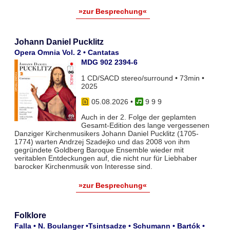
»zur Besprechung«
Johann Daniel Pucklitz
Opera Omnia Vol. 2 • Cantatas
MDG 902 2394-6
1 CD/SACD stereo/surround • 73min •
2025
05.08.2026
•
9 9 9
Auch in der 2. Folge der geplamten
Gesamt-Edition des lange vergessenen
Danziger Kirchenmusikers Johann Daniel Pucklitz (1705-
1774) warten Andrzej Szadejko und das 2008 von ihm
gegründete Goldberg Baroque Ensemble wieder mit
veritablen Entdeckungen auf, die nicht nur für Liebhaber
barocker Kirchenmusik von Interesse sind.
»zur Besprechung«
Folklore
Falla • N. Boulanger •Tsintsadze • Schumann • Bartók •