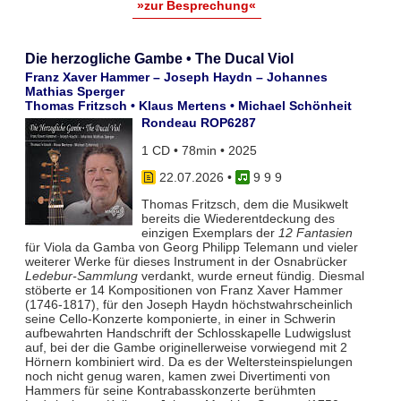
»zur Besprechung«
Die herzogliche Gambe • The Ducal Viol
Franz Xaver Hammer – Joseph Haydn – Johannes
Mathias Sperger
Thomas Fritzsch • Klaus Mertens • Michael Schönheit
Rondeau ROP6287
1 CD • 78min • 2025
22.07.2026
•
9 9 9
Thomas Fritzsch, dem die Musikwelt
bereits die Wiederentdeckung des
einzigen Exemplars der
12 Fantasien
für Viola da Gamba von Georg Philipp Telemann und vieler
weiterer Werke für dieses Instrument in der Osnabrücker
Ledebur-Sammlung
verdankt, wurde erneut fündig. Diesmal
stöberte er 14 Kompositionen von Franz Xaver Hammer
(1746-1817), für den Joseph Haydn höchstwahrscheinlich
seine Cello-Konzerte komponierte, in einer in Schwerin
aufbewahrten Handschrift der Schlosskapelle Ludwigslust
auf, bei der die Gambe originellerweise vorwiegend mit 2
Hörnern kombiniert wird. Da es der Weltersteinspielungen
noch nicht genug waren, kamen zwei Divertimenti von
Hammers für seine Kontrabasskonzerte berühmten