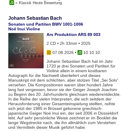
= Klassik Heute Bewertung
Johann Sebastian Bach
Sonaten und Partiten BWV 1001-1006
Noé Inui Violine
Ars Produktion ARS 89 003
2 CD • 2h 33min • 2025
07.08.2026
•
10 10 10
Johann Sebastian Bach hat im Jahr
1720 je drei Sonaten und Partiten für
Violine allein in einem kostbaren
Autograph für die Nachwelt überliefert und dieses
Manuskript mit dem schlichten, aber stolzen Titel „Sei Solo“
versehen. Die Kompositionen waren über hundert Jahre
lang fast vergessen, bevor sie der Geiger Joseph Joachim
zu Beginn des 20. Jahrhunderts gleichsam wiederentdeckte.
In die Reihe der vielen Interpreten, die sich seitdem der
Herausforderung einer Gesamteinspielung stellten, reihte
sich jetzt der 1985 in Brüssel geborene griechisch-
japanische Geiger Noé Inui ein, der seit 2006 in Düsseldorf
lebt. Auf sehr persönliche Weise zeichnet er im Booklet die
lange Wegstrecke nach, die ihn allmählich zum Verstehen
und Vermitteln dieser Musik geführt habe.