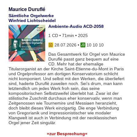
Maurice Duruflé
Sämtliche Orgelwerke
Winfried Lichtscheidel
Ambiente-Audio ACD-2058
1 CD • 71min • 2025
28.07.2026
•
10 10 10
Das Gesamtwerk für Orgel von Maurice
Duruflé passt ganz bequem auf eine
CD. Mehr hat der ehemalige
Titularorganist an der Kirche Saint-Etienne-du-Mont in Paris
und Orgelprofessor am dortigen Konservatorium schlicht
nicht komponiert. Und selbst mit den Werken, die überliefert
sind, haderte Duruflé zuweilen noch. Sei’s drum, man kann
letztendlich um jedes Werk froh sein, das seine
kompositorischen Selbstzweifel überlebt hat. Zwar ist der
stilistische Zuschnitt durchaus eher konservativ, wenn man
Zeitgenossen wie Tournemire und Messiaen heranzieht,
doch bleibt dieses Werk einzigartig. Die enge Verbindung
von Gregorianik und impressionistischer wie modaler
Klangwelt ist auch in Verbindung mit der neoklassischen
Orgel jener Zeit singulär.
»zur Besprechung«