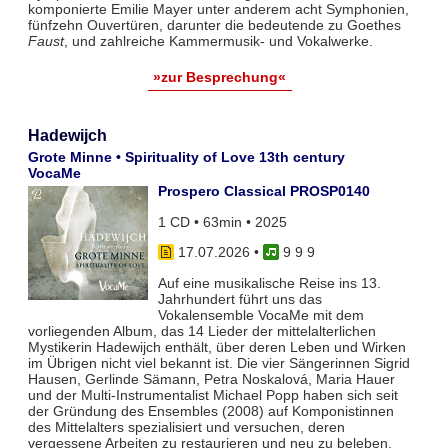
komponierte Emilie Mayer unter anderem acht Symphonien,
fünfzehn Ouvertüren, darunter die bedeutende zu Goethes
Faust
, und zahlreiche Kammermusik- und Vokalwerke.
»zur Besprechung«
Hadewijch
Grote Minne • Spirituality of Love 13th century
VocaMe
Prospero Classical PROSP0140
1 CD • 63min • 2025
17.07.2026
•
9 9 9
Auf eine musikalische Reise ins 13.
Jahrhundert führt uns das
Vokalensemble VocaMe mit dem
vorliegenden Album, das 14 Lieder der mittelalterlichen
Mystikerin Hadewijch enthält, über deren Leben und Wirken
im Übrigen nicht viel bekannt ist. Die vier Sängerinnen Sigrid
Hausen, Gerlinde Sämann, Petra Noskalová, Maria Hauer
und der Multi-Instrumentalist Michael Popp haben sich seit
der Gründung des Ensembles (2008) auf Komponistinnen
des Mittelalters spezialisiert und versuchen, deren
vergessene Arbeiten zu restaurieren und neu zu beleben.