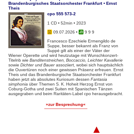
Brandenburgisches Staatsorchester Frankfurt • Ernst
Theis
cpo 555 573-2
1 CD • 52min • 2023
09.07.2026
•
9 9 9
Francesco Ezechiele Ermengildo de
Suppe, besser bekannt als Franz von
Suppé gilt als einer der Väter der
Wiener Operette und wird heutzutage mit Wunschkonzert-
Titelnb wie
Banditenstreichen, Boccaccio, Leichter Kavallerie
sowie
Dichter und Bauer
assoziiert, wobei sich hauptsächlich
die Ouvertüren noch einer gewissen Präsenz erfreuen. Ernst
Theis und das Brandenburgische Staatsorchester Frankfurt
haben jetzt als absolutes Kuriosum dessen
Fantasia
simphonia
über Themen S. K. Hoheit Herzog Ernst von
Coburg-Gotha und zwei Suiten mit Spanischen Tänzen
ausgegraben und beim Raritäten-Label cpo herausgebracht.
»zur Besprechung«
▲