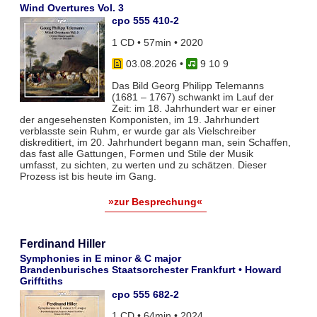
Wind Overtures Vol. 3
cpo 555 410-2
1 CD • 57min • 2020
03.08.2026
•
9 10 9
Das Bild Georg Philipp Telemanns
(1681 – 1767) schwankt im Lauf der
Zeit: im 18. Jahrhundert war er einer
der angesehensten Komponisten, im 19. Jahrhundert
verblasste sein Ruhm, er wurde gar als Vielschreiber
diskreditiert, im 20. Jahrhundert begann man, sein Schaffen,
das fast alle Gattungen, Formen und Stile der Musik
umfasst, zu sichten, zu werten und zu schätzen. Dieser
Prozess ist bis heute im Gang.
»zur Besprechung«
Ferdinand Hiller
Symphonies in E minor & C major
Brandenburisches Staatsorchester Frankfurt • Howard
Grifftiths
cpo 555 682-2
1 CD • 64min • 2024