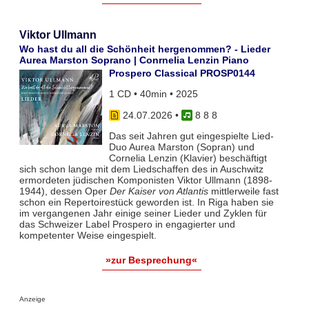
Viktor Ullmann
Wo hast du all die Schönheit hergenommen? - Lieder
Aurea Marston Soprano | Conrnelia Lenzin Piano
Prospero Classical PROSP0144
1 CD • 40min • 2025
24.07.2026
•
8 8 8
Das seit Jahren gut eingespielte Lied-
Duo Aurea Marston (Sopran) und
Cornelia Lenzin (Klavier) beschäftigt
sich schon lange mit dem Liedschaffen des in Auschwitz
ermordeten jüdischen Komponisten Viktor Ullmann (1898-
1944), dessen Oper
Der Kaiser von Atlantis
mittlerweile fast
schon ein Repertoirestück geworden ist. In Riga haben sie
im vergangenen Jahr einige seiner Lieder und Zyklen für
das Schweizer Label Prospero in engagierter und
kompetenter Weise eingespielt.
»zur Besprechung«
Anzeige