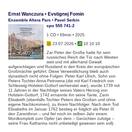
Ernst Wanczura • Evstignej Fomin
Ensemble Altera Pars • Pavel Serbin
cpo 555 741-2
1 CD • 69min • 2025
23.07.2026
•
10 10 10
Zar Peter der Große hatte für sein
russisches Reich die Tür nach Westen
weit und mit allerhand Gewalt
aufgeschlagen und Russland in den Kreis der europäischen
Großmächte geführt. Diese Verwestlichung blieb auch
dynastisch nicht ohne Folgen: Peter Karl Ulrich, Sohn von
Peters Tochter Anna Petrowna (die mit Karl Friedrich von
Schleswig-Holstein-Gottorf verheiratet war), wurde 1739 mit
11 Jahren in der Nachfolge seines Vaters Herzog von
Holstein-Gottorf; 1742 ernannte ihn seine Tante, Zarin
Elisabeth (ebenfalls Tochter Peters des Großen und ohne
eigene Nachkommen), zu ihrem Nachfolger. Nach dem Tod
Elisabeths im Januar 1762 bestieg er folglich als Peter III.
den Zarenthron – und fiel noch im selben Jahr einem
Mordkomplott zum Opfer (an dem – Gerüchten zufolge –
seine Frau Katharina nicht unbeteiligt gewesen sein soll).