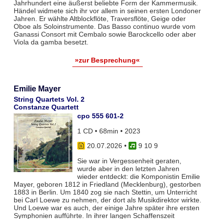
Jahrhundert eine äußerst beliebte Form der Kammermusik.
Händel widmete sich ihr vor allem in seinen ersten Londoner
Jahren. Er wählte Altblockflöte, Traversflöte, Geige oder
Oboe als Soloinstrumente. Das Basso continuo wurde vom
Ganassi Consort mit Cembalo sowie Barockcello oder aber
Viola da gamba besetzt.
»zur Besprechung«
Emilie Mayer
String Quartets Vol. 2
Constanze Quartett
cpo 555 601-2
1 CD • 68min • 2023
20.07.2026
•
9 10 9
Sie war in Vergessenheit geraten,
wurde aber in den letzten Jahren
wieder entdeckt: die Komponistin Emilie
Mayer, geboren 1812 in Friedland (Mecklenburg), gestorben
1883 in Berlin. Um 1840 zog sie nach Stettin, um Unterricht
bei Carl Loewe zu nehmen, der dort als Musikdirektor wirkte.
Und Loewe war es auch, der einige Jahre später ihre ersten
Symphonien aufführte. In ihrer langen Schaffenszeit