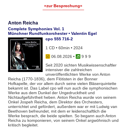
»zur Besprechung«
Anton Reicha
Complete Symphonies Vol. 1
Münchner Rundfunkorchester • Valentin Egel
cpo 555 716-2
1 CD • 60min • 2024
06.08.2026
•
9 9 9
Seit 2020 sichten Musikwissenschaftler
intensiver die zahlreichen
unveröffentlichten Werke von Anton
Reicha (1770-1836), dem Flötisten in der Bonner
Hofkapelle, der vor allem durch seine vielen Bläserquintette
bekannt ist. Das Label cpo will nun auch die symphonischen
Werke aus dem Dunkel der Ungedrucktheit und
Nichtaufgeführtheit heben. Anton Reicha wurde von seinem
Onkel Jospeh Reicha, dem Direktor des Orchesters,
unterrichtet und gefördert, außerdem war er mit Ludwig van
Beethoven befreundet, mit dem er leidenschaftlich die
Werke besprach, die beide spielten. So begann auch Anton
Reicha zu komponieren, von seinem Onkel argwöhnisch und
kritisch begleitet.