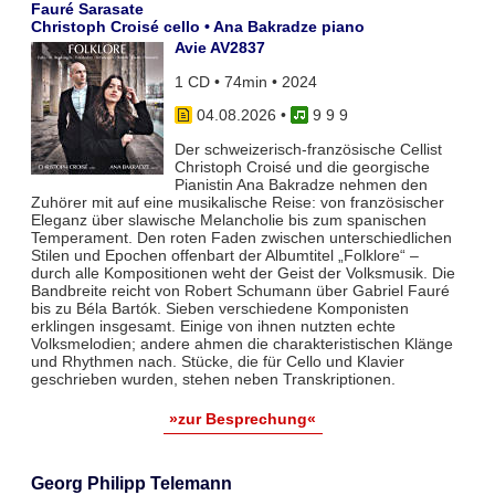
Fauré Sarasate
Christoph Croisé cello • Ana Bakradze piano
Avie AV2837
1 CD • 74min • 2024
04.08.2026
•
9 9 9
Der schweizerisch-französische Cellist
Christoph Croisé und die georgische
Pianistin Ana Bakradze nehmen den
Zuhörer mit auf eine musikalische Reise: von französischer
Eleganz über slawische Melancholie bis zum spanischen
Temperament. Den roten Faden zwischen unterschiedlichen
Stilen und Epochen offenbart der Albumtitel „Folklore“ –
durch alle Kompositionen weht der Geist der Volksmusik. Die
Bandbreite reicht von Robert Schumann über Gabriel Fauré
bis zu Béla Bartók. Sieben verschiedene Komponisten
erklingen insgesamt. Einige von ihnen nutzten echte
Volksmelodien; andere ahmen die charakteristischen Klänge
und Rhythmen nach. Stücke, die für Cello und Klavier
geschrieben wurden, stehen neben Transkriptionen.
»zur Besprechung«
Georg Philipp Telemann