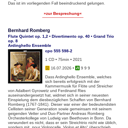
Das ist im vorliegenden Fall beeindruckend gelungen.
»zur Besprechung«
Bernhard Romberg
Flute Quintet op. 1,2 • Divertimento op. 40 • Grand Trio
op. 8
Ardinghello Ensemble
cpo 555 598-2
1 CD • 75min • 2021
16.07.2026
•
9 9 9
Dass Ardinghello Ensemble, welches
sich bereits erfolgreich mit der
Kammermusik für Flöte und Streicher
von Adalbert Gyrowetz und Ferdinand Ries
auseinandergesetzt hat, widmet sich in seiner neuesten
Einspielung dem diesbezüglichen Schaffen von Bernhard
Romberg (1767-1841). Dieser war einer der bedeutendsten
Cellisten seiner Generation sowie gemeinsam mit seinem
geigenden Vetter und Duo-Partner Andreas Romberg
Orchesterkollege von Ludwig van Beethoven in Bonn. Da
verwundert es nicht, dass er sein Streichtrio nicht wie üblich,
sondern mit „pour Violoncelle, Violon et Alto“ überschrieb.