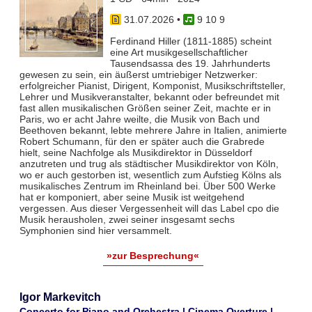
31.07.2026
•
9 10 9
Ferdinand Hiller (1811-1885) scheint
eine Art musikgesellschaftlicher
Tausendsassa des 19. Jahrhunderts
gewesen zu sein, ein äußerst umtriebiger Netzwerker:
erfolgreicher Pianist, Dirigent, Komponist, Musikschriftsteller,
Lehrer und Musikveranstalter, bekannt oder befreundet mit
fast allen musikalischen Größen seiner Zeit, machte er in
Paris, wo er acht Jahre weilte, die Musik von Bach und
Beethoven bekannt, lebte mehrere Jahre in Italien, animierte
Robert Schumann, für den er später auch die Grabrede
hielt, seine Nachfolge als Musikdirektor in Düsseldorf
anzutreten und trug als städtischer Musikdirektor von Köln,
wo er auch gestorben ist, wesentlich zum Aufstieg Kölns als
musikalisches Zentrum im Rheinland bei. Über 500 Werke
hat er komponiert, aber seine Musik ist weitgehend
vergessen. Aus dieser Vergessenheit will das Label cpo die
Musik herausholen, zwei seiner insgesamt sechs
Symphonien sind hier versammelt.
»zur Besprechung«
Igor Markevitch
Concerto for Piano and Orchestra | Cinema Overture |