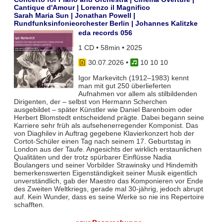
Cantique d'Amour | Lorenzo il Magnifico
Sarah Maria Sun | Jonathan Powell |
Rundfunksinfonieorchester Berlin | Johannes Kalitzke
eda records 056
1 CD • 58min • 2025
30.07.2026
•
10 10 10
Igor Markevitch (1912–1983) kennt
man mit gut 250 überlieferten
Aufnahmen vor allem als stilbildenden
Dirigenten, der – selbst von Hermann Scherchen
ausgebildet – später Künstler wie Daniel Barenboim oder
Herbert Blomstedt entscheidend prägte. Dabei begann seine
Karriere sehr früh als aufsehenerregender Komponist. Das
von Diaghilev in Auftrag gegebene Klavierkonzert hob der
Cortot-Schüler einen Tag nach seinem 17. Geburtstag in
London aus der Taufe. Angesichts der wirklich erstaunlichen
Qualitäten und der trotz spürbarer Einflüsse Nadia
Boulangers und seiner Vorbilder Strawinsky und Hindemith
bemerkenswerten Eigenständigkeit seiner Musik eigentlich
unverständlich, gab der Maestro das Komponieren vor Ende
des Zweiten Weltkriegs, gerade mal 30-jährig, jedoch abrupt
auf. Kein Wunder, dass es seine Werke so nie ins Repertoire
schafften.