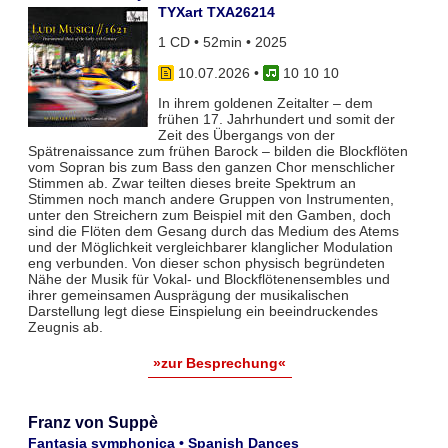
TYXart TXA26214
1 CD • 52min • 2025
10.07.2026
•
10 10 10
In ihrem goldenen Zeitalter – dem
frühen 17. Jahrhundert und somit der
Zeit des Übergangs von der
Spätrenaissance zum frühen Barock – bilden die Blockflöten
vom Sopran bis zum Bass den ganzen Chor menschlicher
Stimmen ab. Zwar teil­ten dieses breite Spektrum an
Stimmen noch manch andere Gruppen von Instrumenten,
unter den Streichern zum Bei­spiel mit den Gamben, doch
sind die Flöten dem Gesang durch das Medium des Atems
und der Möglichkeit vergleich­barer klanglicher Modulation
eng verbunden. Von dieser schon physisch begründeten
Nähe der Musik für Vokal- und Blockflö­tenensembles und
ihrer gemeinsamen Ausprägung der musikalischen
Darstellung legt diese Einspielung ein beeindruckendes
Zeugnis ab.
»zur Besprechung«
Franz von Suppè
Fantasia symphonica • Spanish Dances