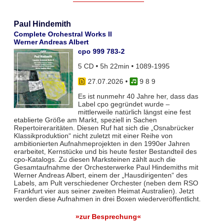
Paul Hindemith
Complete Orchestral Works II
Werner Andreas Albert
cpo 999 783-2
5 CD • 5h 22min • 1089-1995
27.07.2026
•
9 8 9
Es ist nunmehr 40 Jahre her, dass das
Label cpo gegründet wurde –
mittlerweile natürlich längst eine fest
etablierte Größe am Markt, speziell in Sachen
Repertoireraritäten. Diesen Ruf hat sich die „Osnabrücker
Klassikproduktion“ nicht zuletzt mit einer Reihe von
ambitionierten Aufnahmeprojekten in den 1990er Jahren
erarbeitet, Kernstücke und bis heute fester Bestandteil des
cpo-Katalogs. Zu diesen Marksteinen zählt auch die
Gesamtaufnahme der Orchesterwerke Paul Hindemiths mit
Werner Andreas Albert, einem der „Hausdirigenten“ des
Labels, am Pult verschiedener Orchester (neben dem RSO
Frankfurt vier aus seiner zweiten Heimat Australien). Jetzt
werden diese Aufnahmen in drei Boxen wiederveröffentlicht.
»zur Besprechung«