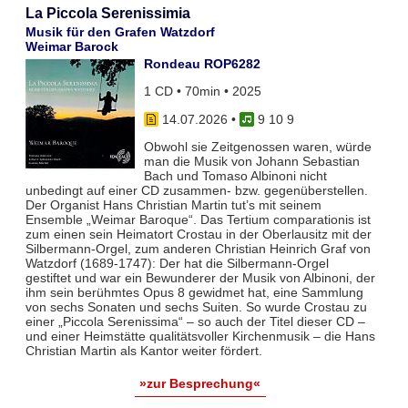
La Piccola Serenissimia
Musik für den Grafen Watzdorf
Weimar Barock
Rondeau ROP6282
1 CD • 70min • 2025
14.07.2026
•
9 10 9
Obwohl sie Zeitgenossen waren, würde
man die Musik von Johann Sebastian
Bach und Tomaso Albinoni nicht
unbedingt auf einer CD zusammen- bzw. gegenüberstellen.
Der Organist Hans Christian Martin tut’s mit seinem
Ensemble „Weimar Baroque“. Das Tertium comparationis ist
zum einen sein Heimatort Crostau in der Oberlausitz mit der
Silbermann-Orgel, zum anderen Christian Heinrich Graf von
Watzdorf (1689-1747): Der hat die Silbermann-Orgel
gestiftet und war ein Bewunderer der Musik von Albinoni, der
ihm sein berühmtes Opus 8 gewidmet hat, eine Sammlung
von sechs Sonaten und sechs Suiten. So wurde Crostau zu
einer „Piccola Serenissima“ – so auch der Titel dieser CD –
und einer Heimstätte qualitätsvoller Kirchenmusik – die Hans
Christian Martin als Kantor weiter fördert.
»zur Besprechung«