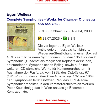
»zur Besprechung«
Egon Wellesz
Complete Symphonies • Works for Chamber Orchestra
cpo 555 739-2
5 CD • 5h 30min • 2001-2004, 2009
29.07.2026
•
9 9 9
Die vorliegende Egon-Wellesz-
Anthologie umfasst als kombinierte
Wiederveröffentlichung in einer Box auf
4 CDs sämtliche neun Symphonien und den 1969 vor der 8.
Symphonie (zunächst als möglichen Kopfsatz derselben)
entstandenen ‚Symphonischen Epilog‘ sowie auf einer
weiteren CD sämtliche Werke für Kammerorchester mit
Ausnahme der
Pastorale
von 1935, des
Oktetts op. 67
(1948-49) und des späten
Divertimento op. 107
von 1969. In
den Symphonien leitet Gottfried Rabl das ORF-Radio-
Symphonieorchester, in den kammerorchestralen Werken
Peter Keuschnigg das in Wien ansässige Ensemble
Kontrapunkte.
»zur Besprechung«