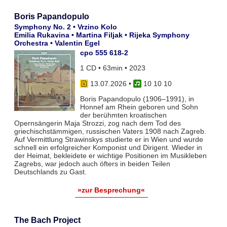
Boris Papandopulo
Symphony No. 2 • Vrzino Kolo
Emilia Rukavina • Martina Filjak • Rijeka Symphony
Orchestra • Valentin Egel
cpo 555 618-2
1 CD • 63min • 2023
13.07.2026
•
10 10 10
Boris Papandopulo (1906–1991), in
Honnef am Rhein geboren und Sohn
der berühmten kroatischen
Opernsängerin Maja Strozzi, zog nach dem Tod des
griechischstämmigen, russischen Vaters 1908 nach Zagreb.
Auf Vermittlung Strawinskys studierte er in Wien und wurde
schnell ein erfolgreicher Komponist und Dirigent. Wieder in
der Heimat, bekleidete er wichtige Positionen im Musikleben
Zagrebs, war jedoch auch öfters in beiden Teilen
Deutschlands zu Gast.
»zur Besprechung«
The Bach Project