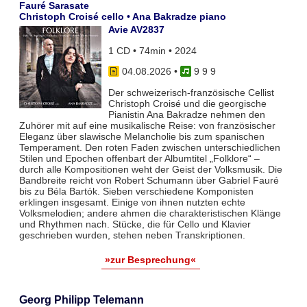
Fauré Sarasate
Christoph Croisé cello • Ana Bakradze piano
Avie AV2837
1 CD • 74min • 2024
04.08.2026
•
9 9 9
Der schweizerisch-französische Cellist
Christoph Croisé und die georgische
Pianistin Ana Bakradze nehmen den
Zuhörer mit auf eine musikalische Reise: von französischer
Eleganz über slawische Melancholie bis zum spanischen
Temperament. Den roten Faden zwischen unterschiedlichen
Stilen und Epochen offenbart der Albumtitel „Folklore“ –
durch alle Kompositionen weht der Geist der Volksmusik. Die
Bandbreite reicht von Robert Schumann über Gabriel Fauré
bis zu Béla Bartók. Sieben verschiedene Komponisten
erklingen insgesamt. Einige von ihnen nutzten echte
Volksmelodien; andere ahmen die charakteristischen Klänge
und Rhythmen nach. Stücke, die für Cello und Klavier
geschrieben wurden, stehen neben Transkriptionen.
»zur Besprechung«
Georg Philipp Telemann