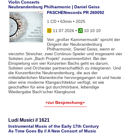
Violin Concerts
Neubrandenburg Philharmonic | Daniel Geiss
PASCHENrecords PR 260092
1 CD • 63min • 2025
11.07.2026
•
10 10 10
Von „großer Kammermusik” spricht der
Dirigent der Neubrandenburg
Philharmonic, Daniel Geiss, wenn er
vierzehn Streicher, zwei Continuo-Spieler und insgesamt vier
Solisten zum „Bach Projekt“ zusammenführt. Bei der
Einspielung von vier Konzerten Bachs geht es darum,
Solisten und Orchester partnerschaftlich zu integrieren. Und
die Konzertkirche Neubrandenburg, die aus der
mittelalterlichen Marienkirche hervorgegangen ist und heute
über eine moderne Klangarchitektur verfügt, ist wie
geschaffen für eine gut durchhörbare, lebendige
Wiedergabe Bach’scher Klangkunst.
»zur Besprechung«
Ludi Musici // 1621
Instrumental Music of the Early 17th Century
As Time Goes By // A New Consort of Music