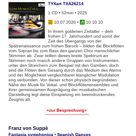
TYXart TXA26214
1 CD • 52min • 2025
10.07.2026
•
10 10 10
In ihrem goldenen Zeitalter – dem
frühen 17. Jahrhundert und somit der
Zeit des Übergangs von der
Spätrenaissance zum frühen Barock – bilden die Blockflöten
vom Sopran bis zum Bass den ganzen Chor menschlicher
Stimmen ab. Zwar teil­ten dieses breite Spektrum an
Stimmen noch manch andere Gruppen von Instrumenten,
unter den Streichern zum Bei­spiel mit den Gamben, doch
sind die Flöten dem Gesang durch das Medium des Atems
und der Möglichkeit vergleich­barer klanglicher Modulation
eng verbunden. Von dieser schon physisch begründeten
Nähe der Musik für Vokal- und Blockflö­tenensembles und
ihrer gemeinsamen Ausprägung der musikalischen
Darstellung legt diese Einspielung ein beeindruckendes
Zeugnis ab.
»zur Besprechung«
Franz von Suppè
Fantasia symphonica • Spanish Dances