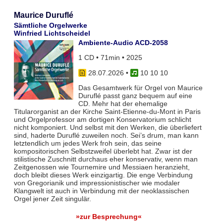
Maurice Duruflé
Sämtliche Orgelwerke
Winfried Lichtscheidel
Ambiente-Audio ACD-2058
1 CD • 71min • 2025
28.07.2026
•
10 10 10
Das Gesamtwerk für Orgel von Maurice
Duruflé passt ganz bequem auf eine
CD. Mehr hat der ehemalige
Titularorganist an der Kirche Saint-Etienne-du-Mont in Paris
und Orgelprofessor am dortigen Konservatorium schlicht
nicht komponiert. Und selbst mit den Werken, die überliefert
sind, haderte Duruflé zuweilen noch. Sei’s drum, man kann
letztendlich um jedes Werk froh sein, das seine
kompositorischen Selbstzweifel überlebt hat. Zwar ist der
stilistische Zuschnitt durchaus eher konservativ, wenn man
Zeitgenossen wie Tournemire und Messiaen heranzieht,
doch bleibt dieses Werk einzigartig. Die enge Verbindung
von Gregorianik und impressionistischer wie modaler
Klangwelt ist auch in Verbindung mit der neoklassischen
Orgel jener Zeit singulär.
»zur Besprechung«