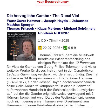
»zur Besprechung«
Die herzogliche Gambe • The Ducal Viol
Franz Xaver Hammer – Joseph Haydn – Johannes
Mathias Sperger
Thomas Fritzsch • Klaus Mertens • Michael Schönheit
Rondeau ROP6287
1 CD • 78min • 2025
22.07.2026
•
9 9 9
Thomas Fritzsch, dem die Musikwelt
bereits die Wiederentdeckung des
einzigen Exemplars der
12 Fantasien
für Viola da Gamba von Georg Philipp Telemann und vieler
weiterer Werke für dieses Instrument in der Osnabrücker
Ledebur-Sammlung
verdankt, wurde erneut fündig. Diesmal
stöberte er 14 Kompositionen von Franz Xaver Hammer
(1746-1817), für den Joseph Haydn höchstwahrscheinlich
seine Cello-Konzerte komponierte, in einer in Schwerin
aufbewahrten Handschrift der Schlosskapelle Ludwigslust
auf, bei der die Gambe originellerweise vorwiegend mit 2
Hörnern kombiniert wird. Da es der Weltersteinspielungen
noch nicht genug waren, kamen zwei Divertimenti von
Hammers für seine Kontrabasskonzerte berühmten