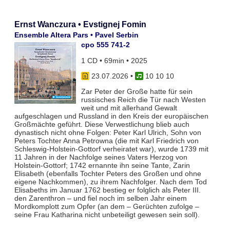
Ernst Wanczura • Evstignej Fomin
Ensemble Altera Pars • Pavel Serbin
cpo 555 741-2
1 CD • 69min • 2025
23.07.2026
•
10 10 10
Zar Peter der Große hatte für sein
russisches Reich die Tür nach Westen
weit und mit allerhand Gewalt
aufgeschlagen und Russland in den Kreis der europäischen
Großmächte geführt. Diese Verwestlichung blieb auch
dynastisch nicht ohne Folgen: Peter Karl Ulrich, Sohn von
Peters Tochter Anna Petrowna (die mit Karl Friedrich von
Schleswig-Holstein-Gottorf verheiratet war), wurde 1739 mit
11 Jahren in der Nachfolge seines Vaters Herzog von
Holstein-Gottorf; 1742 ernannte ihn seine Tante, Zarin
Elisabeth (ebenfalls Tochter Peters des Großen und ohne
eigene Nachkommen), zu ihrem Nachfolger. Nach dem Tod
Elisabeths im Januar 1762 bestieg er folglich als Peter III.
den Zarenthron – und fiel noch im selben Jahr einem
Mordkomplott zum Opfer (an dem – Gerüchten zufolge –
seine Frau Katharina nicht unbeteiligt gewesen sein soll).