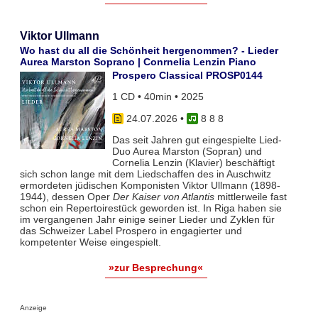
Viktor Ullmann
Wo hast du all die Schönheit hergenommen? - Lieder
Aurea Marston Soprano | Conrnelia Lenzin Piano
Prospero Classical PROSP0144
1 CD • 40min • 2025
24.07.2026
•
8 8 8
Das seit Jahren gut eingespielte Lied-
Duo Aurea Marston (Sopran) und
Cornelia Lenzin (Klavier) beschäftigt
sich schon lange mit dem Liedschaffen des in Auschwitz
ermordeten jüdischen Komponisten Viktor Ullmann (1898-
1944), dessen Oper
Der Kaiser von Atlantis
mittlerweile fast
schon ein Repertoirestück geworden ist. In Riga haben sie
im vergangenen Jahr einige seiner Lieder und Zyklen für
das Schweizer Label Prospero in engagierter und
kompetenter Weise eingespielt.
»zur Besprechung«
Anzeige