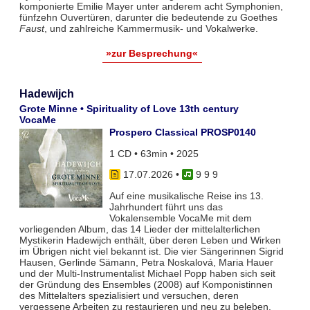
komponierte Emilie Mayer unter anderem acht Symphonien,
fünfzehn Ouvertüren, darunter die bedeutende zu Goethes
Faust
, und zahlreiche Kammermusik- und Vokalwerke.
»zur Besprechung«
Hadewijch
Grote Minne • Spirituality of Love 13th century
VocaMe
Prospero Classical PROSP0140
1 CD • 63min • 2025
17.07.2026
•
9 9 9
Auf eine musikalische Reise ins 13.
Jahrhundert führt uns das
Vokalensemble VocaMe mit dem
vorliegenden Album, das 14 Lieder der mittelalterlichen
Mystikerin Hadewijch enthält, über deren Leben und Wirken
im Übrigen nicht viel bekannt ist. Die vier Sängerinnen Sigrid
Hausen, Gerlinde Sämann, Petra Noskalová, Maria Hauer
und der Multi-Instrumentalist Michael Popp haben sich seit
der Gründung des Ensembles (2008) auf Komponistinnen
des Mittelalters spezialisiert und versuchen, deren
vergessene Arbeiten zu restaurieren und neu zu beleben.