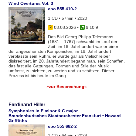
Wind Overtures Vol. 3
cpo 555 410-2
1 CD • 57min • 2020
03.08.2026
•
9 10 9
Das Bild Georg Philipp Telemanns
(1681 – 1767) schwankt im Lauf der
Zeit: im 18. Jahrhundert war er einer
der angesehensten Komponisten, im 19. Jahrhundert
verblasste sein Ruhm, er wurde gar als Vielschreiber
diskreditiert, im 20. Jahrhundert begann man, sein Schaffen,
das fast alle Gattungen, Formen und Stile der Musik
umfasst, zu sichten, zu werten und zu schätzen. Dieser
Prozess ist bis heute im Gang.
»zur Besprechung«
Ferdinand Hiller
Symphonies in E minor & C major
Brandenburisches Staatsorchester Frankfurt • Howard
Grifftiths
cpo 555 682-2
1 CD • 64min • 2024