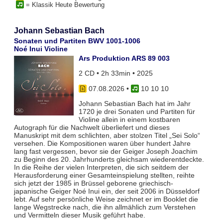
= Klassik Heute Bewertung
Johann Sebastian Bach
Sonaten und Partiten BWV 1001-1006
Noé Inui Violine
Ars Produktion ARS 89 003
2 CD • 2h 33min • 2025
07.08.2026
•
10 10 10
Johann Sebastian Bach hat im Jahr
1720 je drei Sonaten und Partiten für
Violine allein in einem kostbaren
Autograph für die Nachwelt überliefert und dieses
Manuskript mit dem schlichten, aber stolzen Titel „Sei Solo“
versehen. Die Kompositionen waren über hundert Jahre
lang fast vergessen, bevor sie der Geiger Joseph Joachim
zu Beginn des 20. Jahrhunderts gleichsam wiederentdeckte.
In die Reihe der vielen Interpreten, die sich seitdem der
Herausforderung einer Gesamteinspielung stellten, reihte
sich jetzt der 1985 in Brüssel geborene griechisch-
japanische Geiger Noé Inui ein, der seit 2006 in Düsseldorf
lebt. Auf sehr persönliche Weise zeichnet er im Booklet die
lange Wegstrecke nach, die ihn allmählich zum Verstehen
und Vermitteln dieser Musik geführt habe.