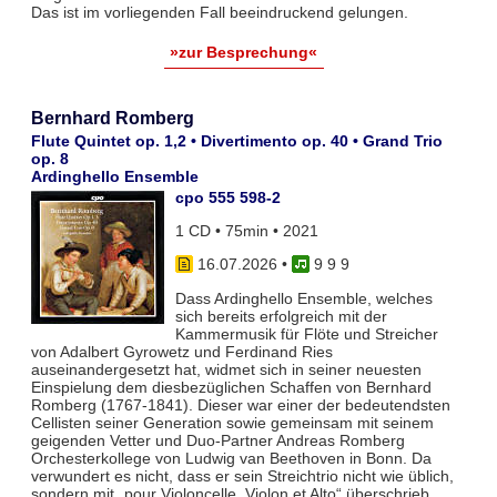
Das ist im vorliegenden Fall beeindruckend gelungen.
»zur Besprechung«
Bernhard Romberg
Flute Quintet op. 1,2 • Divertimento op. 40 • Grand Trio
op. 8
Ardinghello Ensemble
cpo 555 598-2
1 CD • 75min • 2021
16.07.2026
•
9 9 9
Dass Ardinghello Ensemble, welches
sich bereits erfolgreich mit der
Kammermusik für Flöte und Streicher
von Adalbert Gyrowetz und Ferdinand Ries
auseinandergesetzt hat, widmet sich in seiner neuesten
Einspielung dem diesbezüglichen Schaffen von Bernhard
Romberg (1767-1841). Dieser war einer der bedeutendsten
Cellisten seiner Generation sowie gemeinsam mit seinem
geigenden Vetter und Duo-Partner Andreas Romberg
Orchesterkollege von Ludwig van Beethoven in Bonn. Da
verwundert es nicht, dass er sein Streichtrio nicht wie üblich,
sondern mit „pour Violoncelle, Violon et Alto“ überschrieb.