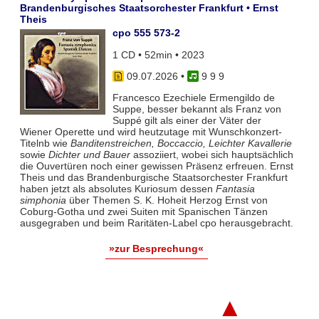
Brandenburgisches Staatsorchester Frankfurt • Ernst
Theis
cpo 555 573-2
1 CD • 52min • 2023
09.07.2026
•
9 9 9
Francesco Ezechiele Ermengildo de
Suppe, besser bekannt als Franz von
Suppé gilt als einer der Väter der
Wiener Operette und wird heutzutage mit Wunschkonzert-
Titelnb wie
Banditenstreichen, Boccaccio, Leichter Kavallerie
sowie
Dichter und Bauer
assoziiert, wobei sich hauptsächlich
die Ouvertüren noch einer gewissen Präsenz erfreuen. Ernst
Theis und das Brandenburgische Staatsorchester Frankfurt
haben jetzt als absolutes Kuriosum dessen
Fantasia
simphonia
über Themen S. K. Hoheit Herzog Ernst von
Coburg-Gotha und zwei Suiten mit Spanischen Tänzen
ausgegraben und beim Raritäten-Label cpo herausgebracht.
»zur Besprechung«
▲