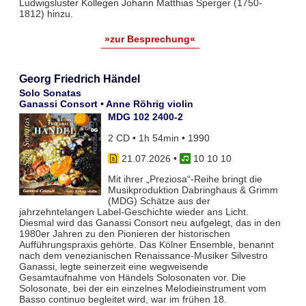
Ludwigsluster Kollegen Johann Matthias Sperger (1750-
1812) hinzu.
»zur Besprechung«
Georg Friedrich Händel
Solo Sonatas
Ganassi Consort • Anne Röhrig violin
MDG 102 2400-2
2 CD • 1h 54min • 1990
21.07.2026
•
10 10 10
Mit ihrer „Preziosa“-Reihe bringt die
Musikproduktion Dabringhaus & Grimm
(MDG) Schätze aus der
jahrzehntelangen Label-Geschichte wieder ans Licht.
Diesmal wird das Ganassi Consort neu aufgelegt, das in den
1980er Jahren zu den Pionieren der historischen
Aufführungspraxis gehörte. Das Kölner Ensemble, benannt
nach dem venezianischen Renaissance-Musiker Silvestro
Ganassi, legte seinerzeit eine wegweisende
Gesamtaufnahme von Händels Solosonaten vor. Die
Solosonate, bei der ein einzelnes Melodieinstrument vom
Basso continuo begleitet wird, war im frühen 18.