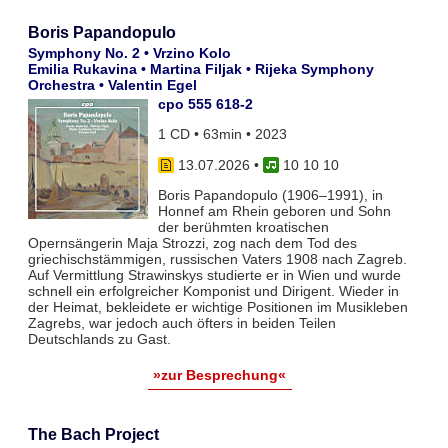
Boris Papandopulo
Symphony No. 2 • Vrzino Kolo
Emilia Rukavina • Martina Filjak • Rijeka Symphony
Orchestra • Valentin Egel
cpo 555 618-2
1 CD • 63min • 2023
13.07.2026
•
10 10 10
Boris Papandopulo (1906–1991), in
Honnef am Rhein geboren und Sohn
der berühmten kroatischen
Opernsängerin Maja Strozzi, zog nach dem Tod des
griechischstämmigen, russischen Vaters 1908 nach Zagreb.
Auf Vermittlung Strawinskys studierte er in Wien und wurde
schnell ein erfolgreicher Komponist und Dirigent. Wieder in
der Heimat, bekleidete er wichtige Positionen im Musikleben
Zagrebs, war jedoch auch öfters in beiden Teilen
Deutschlands zu Gast.
»zur Besprechung«
The Bach Project