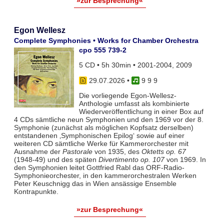
»zur Besprechung«
Egon Wellesz
Complete Symphonies • Works for Chamber Orchestra
cpo 555 739-2
5 CD • 5h 30min • 2001-2004, 2009
29.07.2026
•
9 9 9
Die vorliegende Egon-Wellesz-
Anthologie umfasst als kombinierte
Wiederveröffentlichung in einer Box auf
4 CDs sämtliche neun Symphonien und den 1969 vor der 8.
Symphonie (zunächst als möglichen Kopfsatz derselben)
entstandenen ‚Symphonischen Epilog‘ sowie auf einer
weiteren CD sämtliche Werke für Kammerorchester mit
Ausnahme der
Pastorale
von 1935, des
Oktetts op. 67
(1948-49) und des späten
Divertimento op. 107
von 1969. In
den Symphonien leitet Gottfried Rabl das ORF-Radio-
Symphonieorchester, in den kammerorchestralen Werken
Peter Keuschnigg das in Wien ansässige Ensemble
Kontrapunkte.
»zur Besprechung«