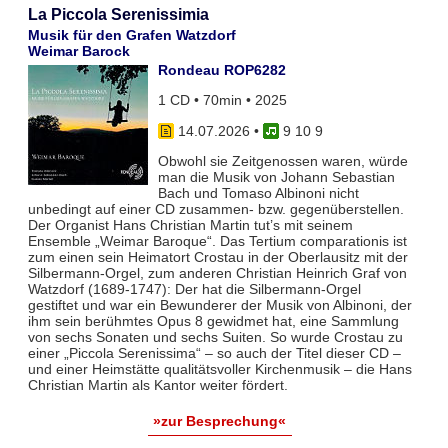
La Piccola Serenissimia
Musik für den Grafen Watzdorf
Weimar Barock
Rondeau ROP6282
1 CD • 70min • 2025
14.07.2026
•
9 10 9
Obwohl sie Zeitgenossen waren, würde
man die Musik von Johann Sebastian
Bach und Tomaso Albinoni nicht
unbedingt auf einer CD zusammen- bzw. gegenüberstellen.
Der Organist Hans Christian Martin tut’s mit seinem
Ensemble „Weimar Baroque“. Das Tertium comparationis ist
zum einen sein Heimatort Crostau in der Oberlausitz mit der
Silbermann-Orgel, zum anderen Christian Heinrich Graf von
Watzdorf (1689-1747): Der hat die Silbermann-Orgel
gestiftet und war ein Bewunderer der Musik von Albinoni, der
ihm sein berühmtes Opus 8 gewidmet hat, eine Sammlung
von sechs Sonaten und sechs Suiten. So wurde Crostau zu
einer „Piccola Serenissima“ – so auch der Titel dieser CD –
und einer Heimstätte qualitätsvoller Kirchenmusik – die Hans
Christian Martin als Kantor weiter fördert.
»zur Besprechung«