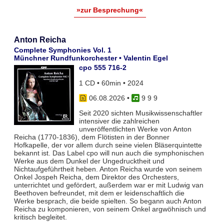
»zur Besprechung«
Anton Reicha
Complete Symphonies Vol. 1
Münchner Rundfunkorchester • Valentin Egel
cpo 555 716-2
1 CD • 60min • 2024
06.08.2026
•
9 9 9
Seit 2020 sichten Musikwissenschaftler
intensiver die zahlreichen
unveröffentlichten Werke von Anton
Reicha (1770-1836), dem Flötisten in der Bonner
Hofkapelle, der vor allem durch seine vielen Bläserquintette
bekannt ist. Das Label cpo will nun auch die symphonischen
Werke aus dem Dunkel der Ungedrucktheit und
Nichtaufgeführtheit heben. Anton Reicha wurde von seinem
Onkel Jospeh Reicha, dem Direktor des Orchesters,
unterrichtet und gefördert, außerdem war er mit Ludwig van
Beethoven befreundet, mit dem er leidenschaftlich die
Werke besprach, die beide spielten. So begann auch Anton
Reicha zu komponieren, von seinem Onkel argwöhnisch und
kritisch begleitet.