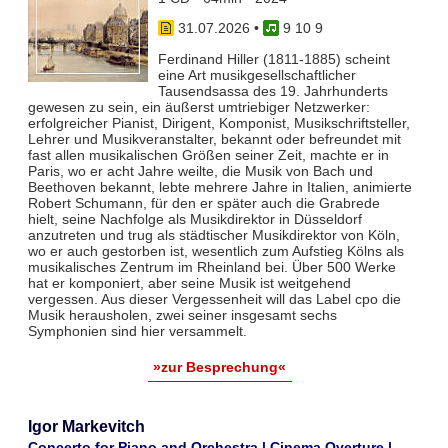
31.07.2026
•
9 10 9
Ferdinand Hiller (1811-1885) scheint
eine Art musikgesellschaftlicher
Tausendsassa des 19. Jahrhunderts
gewesen zu sein, ein äußerst umtriebiger Netzwerker:
erfolgreicher Pianist, Dirigent, Komponist, Musikschriftsteller,
Lehrer und Musikveranstalter, bekannt oder befreundet mit
fast allen musikalischen Größen seiner Zeit, machte er in
Paris, wo er acht Jahre weilte, die Musik von Bach und
Beethoven bekannt, lebte mehrere Jahre in Italien, animierte
Robert Schumann, für den er später auch die Grabrede
hielt, seine Nachfolge als Musikdirektor in Düsseldorf
anzutreten und trug als städtischer Musikdirektor von Köln,
wo er auch gestorben ist, wesentlich zum Aufstieg Kölns als
musikalisches Zentrum im Rheinland bei. Über 500 Werke
hat er komponiert, aber seine Musik ist weitgehend
vergessen. Aus dieser Vergessenheit will das Label cpo die
Musik herausholen, zwei seiner insgesamt sechs
Symphonien sind hier versammelt.
»zur Besprechung«
Igor Markevitch
Concerto for Piano and Orchestra | Cinema Overture |