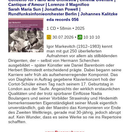
Cantique d'Amour | Lorenzo il Magnifico
Sarah Maria Sun | Jonathan Powell |
Rundfunksinfonieorchester Berlin | Johannes Kalitzke
eda records 056
1 CD • 58min • 2025
30.07.2026
•
10 10 10
Igor Markevitch (1912–1983) kennt
man mit gut 250 überlieferten
Aufnahmen vor allem als stilbildenden
Dirigenten, der – selbst von Hermann Scherchen
ausgebildet – später Künstler wie Daniel Barenboim oder
Herbert Blomstedt entscheidend prägte. Dabei begann seine
Karriere sehr früh als aufsehenerregender Komponist. Das
von Diaghilev in Auftrag gegebene Klavierkonzert hob der
Cortot-Schüler einen Tag nach seinem 17. Geburtstag in
London aus der Taufe. Angesichts der wirklich erstaunlichen
Qualitäten und der trotz spürbarer Einflüsse Nadia
Boulangers und seiner Vorbilder Strawinsky und Hindemith
bemerkenswerten Eigenständigkeit seiner Musik eigentlich
unverständlich, gab der Maestro das Komponieren vor Ende
des Zweiten Weltkriegs, gerade mal 30-jährig, jedoch abrupt
auf. Kein Wunder, dass es seine Werke so nie ins Repertoire
schafften.