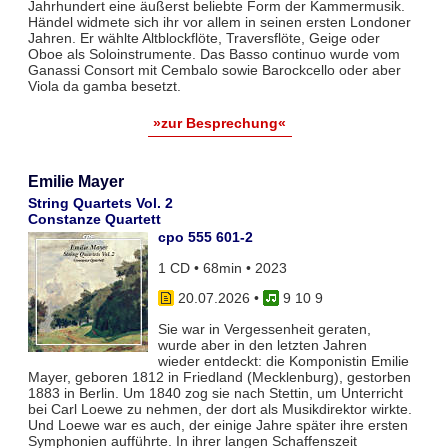
Jahrhundert eine äußerst beliebte Form der Kammermusik.
Händel widmete sich ihr vor allem in seinen ersten Londoner
Jahren. Er wählte Altblockflöte, Traversflöte, Geige oder
Oboe als Soloinstrumente. Das Basso continuo wurde vom
Ganassi Consort mit Cembalo sowie Barockcello oder aber
Viola da gamba besetzt.
»zur Besprechung«
Emilie Mayer
String Quartets Vol. 2
Constanze Quartett
cpo 555 601-2
1 CD • 68min • 2023
20.07.2026
•
9 10 9
Sie war in Vergessenheit geraten,
wurde aber in den letzten Jahren
wieder entdeckt: die Komponistin Emilie
Mayer, geboren 1812 in Friedland (Mecklenburg), gestorben
1883 in Berlin. Um 1840 zog sie nach Stettin, um Unterricht
bei Carl Loewe zu nehmen, der dort als Musikdirektor wirkte.
Und Loewe war es auch, der einige Jahre später ihre ersten
Symphonien aufführte. In ihrer langen Schaffenszeit