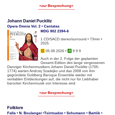
»zur Besprechung«
Johann Daniel Pucklitz
Opera Omnia Vol. 2 • Cantatas
MDG 902 2394-6
1 CD/SACD stereo/surround • 73min •
2025
05.08.2026
•
9 9 9
Auch in der 2. Folge der geplamten
Gesamt-Edition des lange vergessenen
Danziger Kirchenmusikers Johann Daniel Pucklitz (1705-
1774) warten Andrzej Szadejko und das 2008 von ihm
gegründete Goldberg Baroque Ensemble wieder mit
veritablen Entdeckungen auf, die nicht nur für Liebhaber
barocker Kirchenmusik von Interesse sind.
»zur Besprechung«
Folklore
Falla • N. Boulanger •Tsintsadze • Schumann • Bartók •