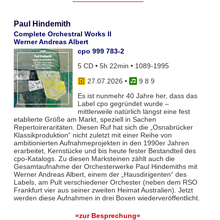
Paul Hindemith
Complete Orchestral Works II
Werner Andreas Albert
cpo 999 783-2
5 CD • 5h 22min • 1089-1995
27.07.2026
•
9 8 9
Es ist nunmehr 40 Jahre her, dass das
Label cpo gegründet wurde –
mittlerweile natürlich längst eine fest
etablierte Größe am Markt, speziell in Sachen
Repertoireraritäten. Diesen Ruf hat sich die „Osnabrücker
Klassikproduktion“ nicht zuletzt mit einer Reihe von
ambitionierten Aufnahmeprojekten in den 1990er Jahren
erarbeitet, Kernstücke und bis heute fester Bestandteil des
cpo-Katalogs. Zu diesen Marksteinen zählt auch die
Gesamtaufnahme der Orchesterwerke Paul Hindemiths mit
Werner Andreas Albert, einem der „Hausdirigenten“ des
Labels, am Pult verschiedener Orchester (neben dem RSO
Frankfurt vier aus seiner zweiten Heimat Australien). Jetzt
werden diese Aufnahmen in drei Boxen wiederveröffentlicht.
»zur Besprechung«