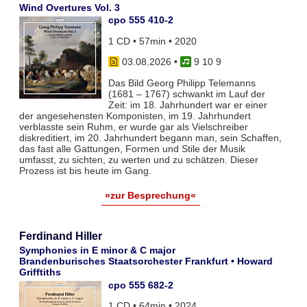
Wind Overtures Vol. 3
cpo 555 410-2
1 CD • 57min • 2020
03.08.2026
•
9 10 9
Das Bild Georg Philipp Telemanns
(1681 – 1767) schwankt im Lauf der
Zeit: im 18. Jahrhundert war er einer
der angesehensten Komponisten, im 19. Jahrhundert
verblasste sein Ruhm, er wurde gar als Vielschreiber
diskreditiert, im 20. Jahrhundert begann man, sein Schaffen,
das fast alle Gattungen, Formen und Stile der Musik
umfasst, zu sichten, zu werten und zu schätzen. Dieser
Prozess ist bis heute im Gang.
»zur Besprechung«
Ferdinand Hiller
Symphonies in E minor & C major
Brandenburisches Staatsorchester Frankfurt • Howard
Grifftiths
cpo 555 682-2
1 CD • 64min • 2024