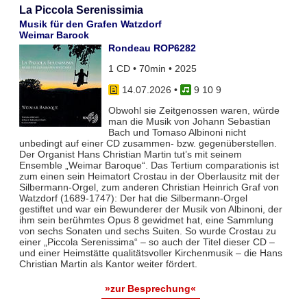
La Piccola Serenissimia
Musik für den Grafen Watzdorf
Weimar Barock
Rondeau ROP6282
1 CD • 70min • 2025
14.07.2026
•
9 10 9
Obwohl sie Zeitgenossen waren, würde
man die Musik von Johann Sebastian
Bach und Tomaso Albinoni nicht
unbedingt auf einer CD zusammen- bzw. gegenüberstellen.
Der Organist Hans Christian Martin tut’s mit seinem
Ensemble „Weimar Baroque“. Das Tertium comparationis ist
zum einen sein Heimatort Crostau in der Oberlausitz mit der
Silbermann-Orgel, zum anderen Christian Heinrich Graf von
Watzdorf (1689-1747): Der hat die Silbermann-Orgel
gestiftet und war ein Bewunderer der Musik von Albinoni, der
ihm sein berühmtes Opus 8 gewidmet hat, eine Sammlung
von sechs Sonaten und sechs Suiten. So wurde Crostau zu
einer „Piccola Serenissima“ – so auch der Titel dieser CD –
und einer Heimstätte qualitätsvoller Kirchenmusik – die Hans
Christian Martin als Kantor weiter fördert.
»zur Besprechung«