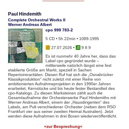
Paul Hindemith
Complete Orchestral Works II
Werner Andreas Albert
cpo 999 783-2
5 CD • 5h 22min • 1089-1995
27.07.2026
•
9 8 9
Es ist nunmehr 40 Jahre her, dass das
Label cpo gegründet wurde –
mittlerweile natürlich längst eine fest
etablierte Größe am Markt, speziell in Sachen
Repertoireraritäten. Diesen Ruf hat sich die „Osnabrücker
Klassikproduktion“ nicht zuletzt mit einer Reihe von
ambitionierten Aufnahmeprojekten in den 1990er Jahren
erarbeitet, Kernstücke und bis heute fester Bestandteil des
cpo-Katalogs. Zu diesen Marksteinen zählt auch die
Gesamtaufnahme der Orchesterwerke Paul Hindemiths mit
Werner Andreas Albert, einem der „Hausdirigenten“ des
Labels, am Pult verschiedener Orchester (neben dem RSO
Frankfurt vier aus seiner zweiten Heimat Australien). Jetzt
werden diese Aufnahmen in drei Boxen wiederveröffentlicht.
»zur Besprechung«