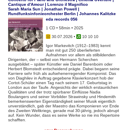
Cantique d'Amour | Lorenzo il Magnifico
Sarah Maria Sun | Jonathan Powell |
Rundfunksinfonieorchester Berlin | Johannes Kalitzke
eda records 056
1 CD • 58min • 2025
30.07.2026
•
10 10 10
Igor Markevitch (1912–1983) kennt
man mit gut 250 überlieferten
Aufnahmen vor allem als stilbildenden
Dirigenten, der – selbst von Hermann Scherchen
ausgebildet – später Künstler wie Daniel Barenboim oder
Herbert Blomstedt entscheidend prägte. Dabei begann seine
Karriere sehr früh als aufsehenerregender Komponist. Das
von Diaghilev in Auftrag gegebene Klavierkonzert hob der
Cortot-Schüler einen Tag nach seinem 17. Geburtstag in
London aus der Taufe. Angesichts der wirklich erstaunlichen
Qualitäten und der trotz spürbarer Einflüsse Nadia
Boulangers und seiner Vorbilder Strawinsky und Hindemith
bemerkenswerten Eigenständigkeit seiner Musik eigentlich
unverständlich, gab der Maestro das Komponieren vor Ende
des Zweiten Weltkriegs, gerade mal 30-jährig, jedoch abrupt
auf. Kein Wunder, dass es seine Werke so nie ins Repertoire
schafften.