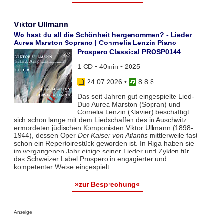
Viktor Ullmann
Wo hast du all die Schönheit hergenommen? - Lieder
Aurea Marston Soprano | Conrnelia Lenzin Piano
Prospero Classical PROSP0144
1 CD • 40min • 2025
24.07.2026
•
8 8 8
Das seit Jahren gut eingespielte Lied-
Duo Aurea Marston (Sopran) und
Cornelia Lenzin (Klavier) beschäftigt
sich schon lange mit dem Liedschaffen des in Auschwitz
ermordeten jüdischen Komponisten Viktor Ullmann (1898-
1944), dessen Oper
Der Kaiser von Atlantis
mittlerweile fast
schon ein Repertoirestück geworden ist. In Riga haben sie
im vergangenen Jahr einige seiner Lieder und Zyklen für
das Schweizer Label Prospero in engagierter und
kompetenter Weise eingespielt.
»zur Besprechung«
Anzeige