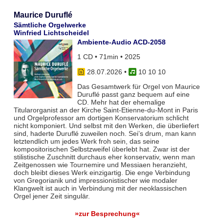
Maurice Duruflé
Sämtliche Orgelwerke
Winfried Lichtscheidel
Ambiente-Audio ACD-2058
1 CD • 71min • 2025
28.07.2026
•
10 10 10
Das Gesamtwerk für Orgel von Maurice
Duruflé passt ganz bequem auf eine
CD. Mehr hat der ehemalige
Titularorganist an der Kirche Saint-Etienne-du-Mont in Paris
und Orgelprofessor am dortigen Konservatorium schlicht
nicht komponiert. Und selbst mit den Werken, die überliefert
sind, haderte Duruflé zuweilen noch. Sei’s drum, man kann
letztendlich um jedes Werk froh sein, das seine
kompositorischen Selbstzweifel überlebt hat. Zwar ist der
stilistische Zuschnitt durchaus eher konservativ, wenn man
Zeitgenossen wie Tournemire und Messiaen heranzieht,
doch bleibt dieses Werk einzigartig. Die enge Verbindung
von Gregorianik und impressionistischer wie modaler
Klangwelt ist auch in Verbindung mit der neoklassischen
Orgel jener Zeit singulär.
»zur Besprechung«