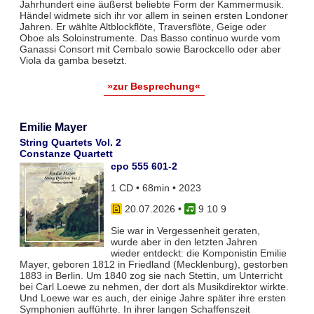
Jahrhundert eine äußerst beliebte Form der Kammermusik.
Händel widmete sich ihr vor allem in seinen ersten Londoner
Jahren. Er wählte Altblockflöte, Traversflöte, Geige oder
Oboe als Soloinstrumente. Das Basso continuo wurde vom
Ganassi Consort mit Cembalo sowie Barockcello oder aber
Viola da gamba besetzt.
»zur Besprechung«
Emilie Mayer
String Quartets Vol. 2
Constanze Quartett
cpo 555 601-2
1 CD • 68min • 2023
20.07.2026
•
9 10 9
Sie war in Vergessenheit geraten,
wurde aber in den letzten Jahren
wieder entdeckt: die Komponistin Emilie
Mayer, geboren 1812 in Friedland (Mecklenburg), gestorben
1883 in Berlin. Um 1840 zog sie nach Stettin, um Unterricht
bei Carl Loewe zu nehmen, der dort als Musikdirektor wirkte.
Und Loewe war es auch, der einige Jahre später ihre ersten
Symphonien aufführte. In ihrer langen Schaffenszeit