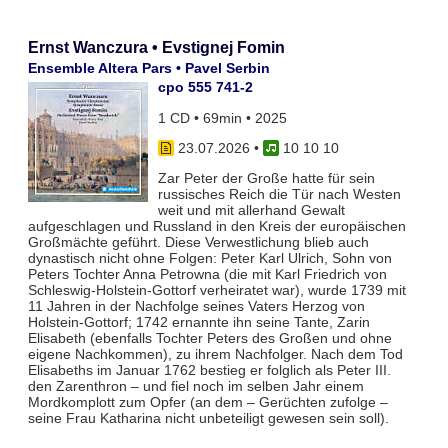
Ernst Wanczura • Evstignej Fomin
Ensemble Altera Pars • Pavel Serbin
cpo 555 741-2
1 CD • 69min • 2025
23.07.2026
•
10 10 10
Zar Peter der Große hatte für sein
russisches Reich die Tür nach Westen
weit und mit allerhand Gewalt
aufgeschlagen und Russland in den Kreis der europäischen
Großmächte geführt. Diese Verwestlichung blieb auch
dynastisch nicht ohne Folgen: Peter Karl Ulrich, Sohn von
Peters Tochter Anna Petrowna (die mit Karl Friedrich von
Schleswig-Holstein-Gottorf verheiratet war), wurde 1739 mit
11 Jahren in der Nachfolge seines Vaters Herzog von
Holstein-Gottorf; 1742 ernannte ihn seine Tante, Zarin
Elisabeth (ebenfalls Tochter Peters des Großen und ohne
eigene Nachkommen), zu ihrem Nachfolger. Nach dem Tod
Elisabeths im Januar 1762 bestieg er folglich als Peter III.
den Zarenthron – und fiel noch im selben Jahr einem
Mordkomplott zum Opfer (an dem – Gerüchten zufolge –
seine Frau Katharina nicht unbeteiligt gewesen sein soll).