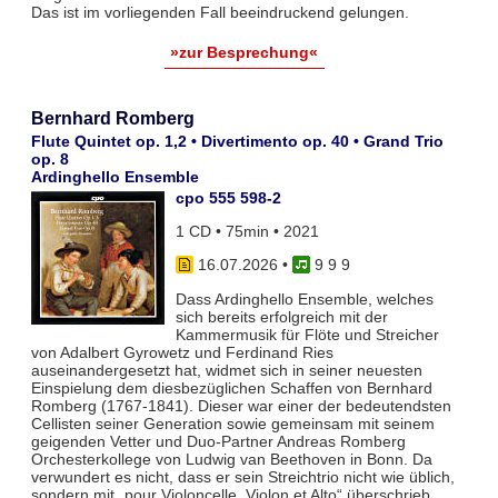
Das ist im vorliegenden Fall beeindruckend gelungen.
»zur Besprechung«
Bernhard Romberg
Flute Quintet op. 1,2 • Divertimento op. 40 • Grand Trio
op. 8
Ardinghello Ensemble
cpo 555 598-2
1 CD • 75min • 2021
16.07.2026
•
9 9 9
Dass Ardinghello Ensemble, welches
sich bereits erfolgreich mit der
Kammermusik für Flöte und Streicher
von Adalbert Gyrowetz und Ferdinand Ries
auseinandergesetzt hat, widmet sich in seiner neuesten
Einspielung dem diesbezüglichen Schaffen von Bernhard
Romberg (1767-1841). Dieser war einer der bedeutendsten
Cellisten seiner Generation sowie gemeinsam mit seinem
geigenden Vetter und Duo-Partner Andreas Romberg
Orchesterkollege von Ludwig van Beethoven in Bonn. Da
verwundert es nicht, dass er sein Streichtrio nicht wie üblich,
sondern mit „pour Violoncelle, Violon et Alto“ überschrieb.