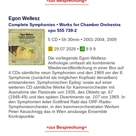
»zur Besprechung«
Egon Wellesz
Complete Symphonies • Works for Chamber Orchestra
cpo 555 739-2
5 CD • 5h 30min • 2001-2004, 2009
29.07.2026
•
9 9 9
Die vorliegende Egon-Wellesz-
Anthologie umfasst als kombinierte
Wiederveröffentlichung in einer Box auf
4 CDs sämtliche neun Symphonien und den 1969 vor der 8.
Symphonie (zunächst als möglichen Kopfsatz derselben)
entstandenen ‚Symphonischen Epilog‘ sowie auf einer
weiteren CD sämtliche Werke für Kammerorchester mit
Ausnahme der
Pastorale
von 1935, des
Oktetts op. 67
(1948-49) und des späten
Divertimento op. 107
von 1969. In
den Symphonien leitet Gottfried Rabl das ORF-Radio-
Symphonieorchester, in den kammerorchestralen Werken
Peter Keuschnigg das in Wien ansässige Ensemble
Kontrapunkte.
»zur Besprechung«