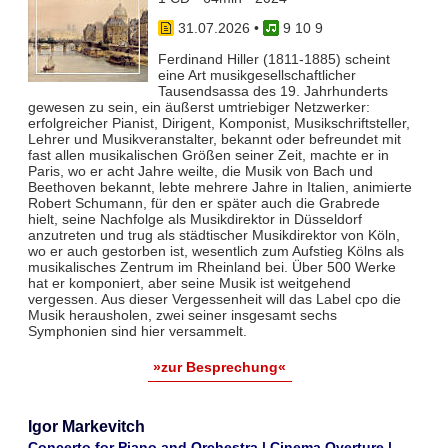
31.07.2026
•
9 10 9
Ferdinand Hiller (1811-1885) scheint
eine Art musikgesellschaftlicher
Tausendsassa des 19. Jahrhunderts
gewesen zu sein, ein äußerst umtriebiger Netzwerker:
erfolgreicher Pianist, Dirigent, Komponist, Musikschriftsteller,
Lehrer und Musikveranstalter, bekannt oder befreundet mit
fast allen musikalischen Größen seiner Zeit, machte er in
Paris, wo er acht Jahre weilte, die Musik von Bach und
Beethoven bekannt, lebte mehrere Jahre in Italien, animierte
Robert Schumann, für den er später auch die Grabrede
hielt, seine Nachfolge als Musikdirektor in Düsseldorf
anzutreten und trug als städtischer Musikdirektor von Köln,
wo er auch gestorben ist, wesentlich zum Aufstieg Kölns als
musikalisches Zentrum im Rheinland bei. Über 500 Werke
hat er komponiert, aber seine Musik ist weitgehend
vergessen. Aus dieser Vergessenheit will das Label cpo die
Musik herausholen, zwei seiner insgesamt sechs
Symphonien sind hier versammelt.
»zur Besprechung«
Igor Markevitch
Concerto for Piano and Orchestra | Cinema Overture |