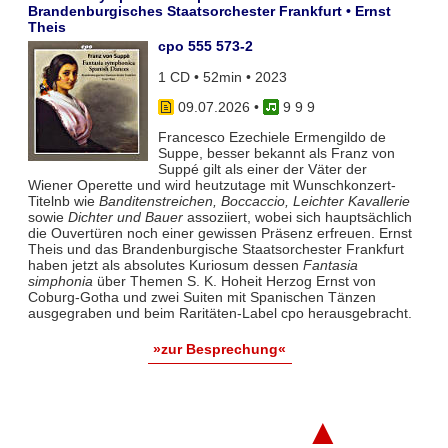
Brandenburgisches Staatsorchester Frankfurt • Ernst
Theis
cpo 555 573-2
1 CD • 52min • 2023
09.07.2026
•
9 9 9
Francesco Ezechiele Ermengildo de
Suppe, besser bekannt als Franz von
Suppé gilt als einer der Väter der
Wiener Operette und wird heutzutage mit Wunschkonzert-
Titelnb wie
Banditenstreichen, Boccaccio, Leichter Kavallerie
sowie
Dichter und Bauer
assoziiert, wobei sich hauptsächlich
die Ouvertüren noch einer gewissen Präsenz erfreuen. Ernst
Theis und das Brandenburgische Staatsorchester Frankfurt
haben jetzt als absolutes Kuriosum dessen
Fantasia
simphonia
über Themen S. K. Hoheit Herzog Ernst von
Coburg-Gotha und zwei Suiten mit Spanischen Tänzen
ausgegraben und beim Raritäten-Label cpo herausgebracht.
»zur Besprechung«
▲