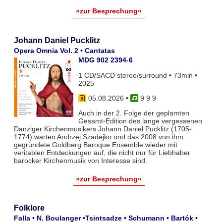
»zur Besprechung«
Johann Daniel Pucklitz
Opera Omnia Vol. 2 • Cantatas
MDG 902 2394-6
1 CD/SACD stereo/surround • 73min •
2025
05.08.2026
•
9 9 9
Auch in der 2. Folge der geplamten
Gesamt-Edition des lange vergessenen
Danziger Kirchenmusikers Johann Daniel Pucklitz (1705-
1774) warten Andrzej Szadejko und das 2008 von ihm
gegründete Goldberg Baroque Ensemble wieder mit
veritablen Entdeckungen auf, die nicht nur für Liebhaber
barocker Kirchenmusik von Interesse sind.
»zur Besprechung«
Folklore
Falla • N. Boulanger •Tsintsadze • Schumann • Bartók •