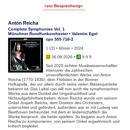
»zur Besprechung«
Anton Reicha
Complete Symphonies Vol. 1
Münchner Rundfunkorchester • Valentin Egel
cpo 555 716-2
1 CD • 60min • 2024
06.08.2026
•
9 9 9
Seit 2020 sichten Musikwissenschaftler
intensiver die zahlreichen
unveröffentlichten Werke von Anton
Reicha (1770-1836), dem Flötisten in der Bonner
Hofkapelle, der vor allem durch seine vielen Bläserquintette
bekannt ist. Das Label cpo will nun auch die symphonischen
Werke aus dem Dunkel der Ungedrucktheit und
Nichtaufgeführtheit heben. Anton Reicha wurde von seinem
Onkel Jospeh Reicha, dem Direktor des Orchesters,
unterrichtet und gefördert, außerdem war er mit Ludwig van
Beethoven befreundet, mit dem er leidenschaftlich die
Werke besprach, die beide spielten. So begann auch Anton
Reicha zu komponieren, von seinem Onkel argwöhnisch und
kritisch begleitet.