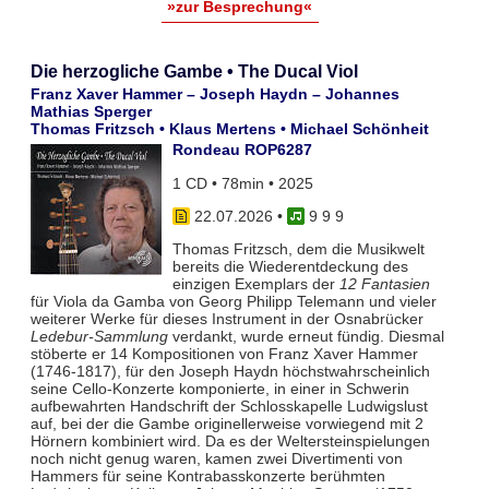
»zur Besprechung«
Die herzogliche Gambe • The Ducal Viol
Franz Xaver Hammer – Joseph Haydn – Johannes
Mathias Sperger
Thomas Fritzsch • Klaus Mertens • Michael Schönheit
Rondeau ROP6287
1 CD • 78min • 2025
22.07.2026
•
9 9 9
Thomas Fritzsch, dem die Musikwelt
bereits die Wiederentdeckung des
einzigen Exemplars der
12 Fantasien
für Viola da Gamba von Georg Philipp Telemann und vieler
weiterer Werke für dieses Instrument in der Osnabrücker
Ledebur-Sammlung
verdankt, wurde erneut fündig. Diesmal
stöberte er 14 Kompositionen von Franz Xaver Hammer
(1746-1817), für den Joseph Haydn höchstwahrscheinlich
seine Cello-Konzerte komponierte, in einer in Schwerin
aufbewahrten Handschrift der Schlosskapelle Ludwigslust
auf, bei der die Gambe originellerweise vorwiegend mit 2
Hörnern kombiniert wird. Da es der Weltersteinspielungen
noch nicht genug waren, kamen zwei Divertimenti von
Hammers für seine Kontrabasskonzerte berühmten