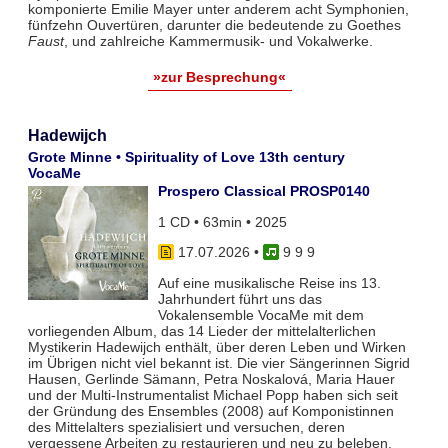
komponierte Emilie Mayer unter anderem acht Symphonien,
fünfzehn Ouvertüren, darunter die bedeutende zu Goethes
Faust
, und zahlreiche Kammermusik- und Vokalwerke.
»zur Besprechung«
Hadewijch
Grote Minne • Spirituality of Love 13th century
VocaMe
Prospero Classical PROSP0140
1 CD • 63min • 2025
17.07.2026
•
9 9 9
Auf eine musikalische Reise ins 13.
Jahrhundert führt uns das
Vokalensemble VocaMe mit dem
vorliegenden Album, das 14 Lieder der mittelalterlichen
Mystikerin Hadewijch enthält, über deren Leben und Wirken
im Übrigen nicht viel bekannt ist. Die vier Sängerinnen Sigrid
Hausen, Gerlinde Sämann, Petra Noskalová, Maria Hauer
und der Multi-Instrumentalist Michael Popp haben sich seit
der Gründung des Ensembles (2008) auf Komponistinnen
des Mittelalters spezialisiert und versuchen, deren
vergessene Arbeiten zu restaurieren und neu zu beleben.