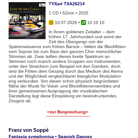
TYXart TXA26214
1 CD • 52min • 2025
10.07.2026
•
10 10 10
In ihrem goldenen Zeitalter – dem
frühen 17. Jahrhundert und somit der
Zeit des Übergangs von der
Spätrenaissance zum frühen Barock – bilden die Blockflöten
vom Sopran bis zum Bass den ganzen Chor menschlicher
Stimmen ab. Zwar teil­ten dieses breite Spektrum an
Stimmen noch manch andere Gruppen von Instrumenten,
unter den Streichern zum Bei­spiel mit den Gamben, doch
sind die Flöten dem Gesang durch das Medium des Atems
und der Möglichkeit vergleich­barer klanglicher Modulation
eng verbunden. Von dieser schon physisch begründeten
Nähe der Musik für Vokal- und Blockflö­tenensembles und
ihrer gemeinsamen Ausprägung der musikalischen
Darstellung legt diese Einspielung ein beeindruckendes
Zeugnis ab.
»zur Besprechung«
Franz von Suppè
Fantasia symphonica • Spanish Dances