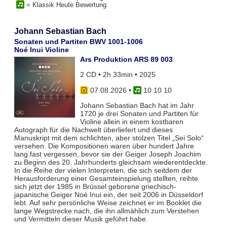
= Klassik Heute Bewertung
Johann Sebastian Bach
Sonaten und Partiten BWV 1001-1006
Noé Inui Violine
Ars Produktion ARS 89 003
2 CD • 2h 33min • 2025
07.08.2026
•
10 10 10
Johann Sebastian Bach hat im Jahr
1720 je drei Sonaten und Partiten für
Violine allein in einem kostbaren
Autograph für die Nachwelt überliefert und dieses
Manuskript mit dem schlichten, aber stolzen Titel „Sei Solo“
versehen. Die Kompositionen waren über hundert Jahre
lang fast vergessen, bevor sie der Geiger Joseph Joachim
zu Beginn des 20. Jahrhunderts gleichsam wiederentdeckte.
In die Reihe der vielen Interpreten, die sich seitdem der
Herausforderung einer Gesamteinspielung stellten, reihte
sich jetzt der 1985 in Brüssel geborene griechisch-
japanische Geiger Noé Inui ein, der seit 2006 in Düsseldorf
lebt. Auf sehr persönliche Weise zeichnet er im Booklet die
lange Wegstrecke nach, die ihn allmählich zum Verstehen
und Vermitteln dieser Musik geführt habe.