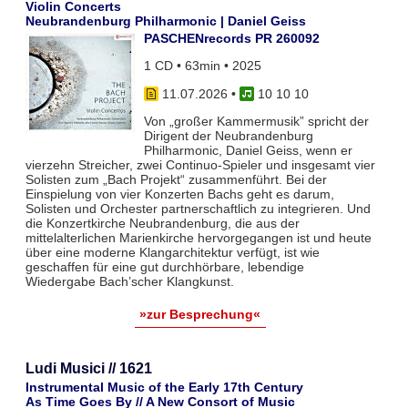
Violin Concerts
Neubrandenburg Philharmonic | Daniel Geiss
PASCHENrecords PR 260092
1 CD • 63min • 2025
11.07.2026
•
10 10 10
Von „großer Kammermusik” spricht der
Dirigent der Neubrandenburg
Philharmonic, Daniel Geiss, wenn er
vierzehn Streicher, zwei Continuo-Spieler und insgesamt vier
Solisten zum „Bach Projekt“ zusammenführt. Bei der
Einspielung von vier Konzerten Bachs geht es darum,
Solisten und Orchester partnerschaftlich zu integrieren. Und
die Konzertkirche Neubrandenburg, die aus der
mittelalterlichen Marienkirche hervorgegangen ist und heute
über eine moderne Klangarchitektur verfügt, ist wie
geschaffen für eine gut durchhörbare, lebendige
Wiedergabe Bach’scher Klangkunst.
»zur Besprechung«
Ludi Musici // 1621
Instrumental Music of the Early 17th Century
As Time Goes By // A New Consort of Music