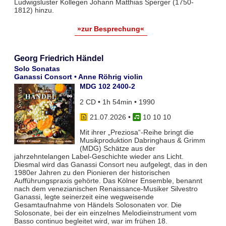
Ludwigsluster Kollegen Johann Matthias Sperger (1750-
1812) hinzu.
»zur Besprechung«
Georg Friedrich Händel
Solo Sonatas
Ganassi Consort • Anne Röhrig violin
MDG 102 2400-2
2 CD • 1h 54min • 1990
21.07.2026
•
10 10 10
Mit ihrer „Preziosa“-Reihe bringt die
Musikproduktion Dabringhaus & Grimm
(MDG) Schätze aus der
jahrzehntelangen Label-Geschichte wieder ans Licht.
Diesmal wird das Ganassi Consort neu aufgelegt, das in den
1980er Jahren zu den Pionieren der historischen
Aufführungspraxis gehörte. Das Kölner Ensemble, benannt
nach dem venezianischen Renaissance-Musiker Silvestro
Ganassi, legte seinerzeit eine wegweisende
Gesamtaufnahme von Händels Solosonaten vor. Die
Solosonate, bei der ein einzelnes Melodieinstrument vom
Basso continuo begleitet wird, war im frühen 18.