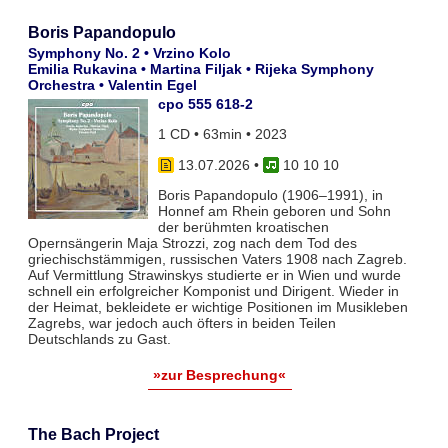
Boris Papandopulo
Symphony No. 2 • Vrzino Kolo
Emilia Rukavina • Martina Filjak • Rijeka Symphony
Orchestra • Valentin Egel
cpo 555 618-2
1 CD • 63min • 2023
13.07.2026
•
10 10 10
Boris Papandopulo (1906–1991), in
Honnef am Rhein geboren und Sohn
der berühmten kroatischen
Opernsängerin Maja Strozzi, zog nach dem Tod des
griechischstämmigen, russischen Vaters 1908 nach Zagreb.
Auf Vermittlung Strawinskys studierte er in Wien und wurde
schnell ein erfolgreicher Komponist und Dirigent. Wieder in
der Heimat, bekleidete er wichtige Positionen im Musikleben
Zagrebs, war jedoch auch öfters in beiden Teilen
Deutschlands zu Gast.
»zur Besprechung«
The Bach Project