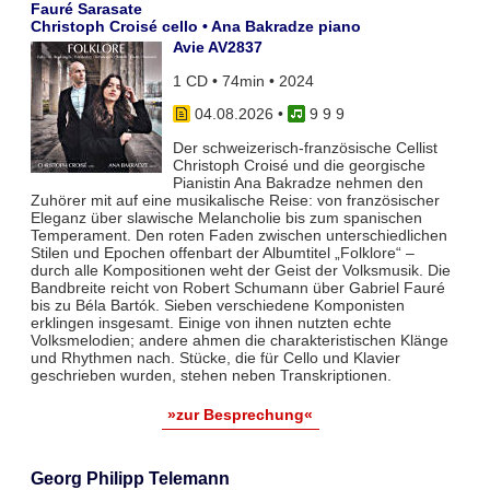
Fauré Sarasate
Christoph Croisé cello • Ana Bakradze piano
Avie AV2837
1 CD • 74min • 2024
04.08.2026
•
9 9 9
Der schweizerisch-französische Cellist
Christoph Croisé und die georgische
Pianistin Ana Bakradze nehmen den
Zuhörer mit auf eine musikalische Reise: von französischer
Eleganz über slawische Melancholie bis zum spanischen
Temperament. Den roten Faden zwischen unterschiedlichen
Stilen und Epochen offenbart der Albumtitel „Folklore“ –
durch alle Kompositionen weht der Geist der Volksmusik. Die
Bandbreite reicht von Robert Schumann über Gabriel Fauré
bis zu Béla Bartók. Sieben verschiedene Komponisten
erklingen insgesamt. Einige von ihnen nutzten echte
Volksmelodien; andere ahmen die charakteristischen Klänge
und Rhythmen nach. Stücke, die für Cello und Klavier
geschrieben wurden, stehen neben Transkriptionen.
»zur Besprechung«
Georg Philipp Telemann