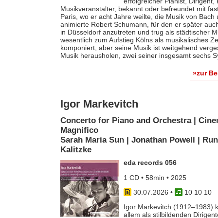
erfolgreicher Pianist, Dirigent
Musikveranstalter, bekannt oder befreundet mit fas
Paris, wo er acht Jahre weilte, die Musik von Bach
animierte Robert Schumann, für den er später auch 
in Düsseldorf anzutreten und trug als städtischer M
wesentlich zum Aufstieg Kölns als musikalisches Z
komponiert, aber seine Musik ist weitgehend verges
Musik herausholen, zwei seiner insgesamt sechs S
»zur B
Igor Markevitch
Concerto for Piano and Orchestra | Cine
Magnifico
Sarah Maria Sun | Jonathan Powell | Run
Kalitzke
eda records 056
1 CD • 58min • 2025
30.07.2026
•
10 10 10
Igor Markevitch (1912–1983) k
allem als stilbildenden Dirige