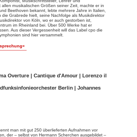
, Komponist, Musikschriftsteller, Lehrer und
t allen musikalischen Größen seiner Zeit, machte er in
 und Beethoven bekannt, lebte mehrere Jahre in Italien,
die Grabrede hielt, seine Nachfolge als Musikdirektor
usikdirektor von Köln, wo er auch gestorben ist,
entrum im Rheinland bei. Über 500 Werke hat er
sen. Aus dieser Vergessenheit will das Label cpo die
ymphonien sind hier versammelt.
esprechung«
ma Overture | Cantique d'Amour | Lorenzo il
dfunksinfonieorchester Berlin | Johannes
ennt man mit gut 250 überlieferten Aufnahmen vor
nten, der – selbst von Hermann Scherchen ausgebildet –