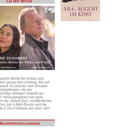
CD der Woche
uberts Werke für Violine und
aben genau den Umfang, der auf
passt. Es sind die drei Sonaten
ehnjährigen, die der
üchtige Verleger Diabelli als
n“ herausgegeben hat, dazu
e als „Grand Duo“ veröffentlichte
Dur, das h-Moll-Rondo und die
e C-Dur-Fantasie aus dem Jahr
Neuveröffentlichungen