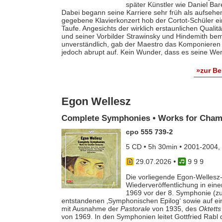
später Künstler wie Daniel Ba
Dabei begann seine Karriere sehr früh als aufsehe
gegebene Klavierkonzert hob der Cortot-Schüler e
Taufe. Angesichts der wirklich erstaunlichen Qualit
und seiner Vorbilder Strawinsky und Hindemith bem
unverständlich, gab der Maestro das Komponieren 
jedoch abrupt auf. Kein Wunder, dass es seine Werk
»zur B
Egon Wellesz
Complete Symphonies • Works for Cham
cpo 555 739-2
5 CD • 5h 30min • 2001-2004,
29.07.2026
•
9 9 9
Die vorliegende Egon-Wellesz-
Wiederveröffentlichung in ei
1969 vor der 8. Symphonie (zu
entstandenen ‚Symphonischen Epilog‘ sowie auf e
mit Ausnahme der
Pastorale
von 1935, des
Oktetts
von 1969. In den Symphonien leitet Gottfried Rab