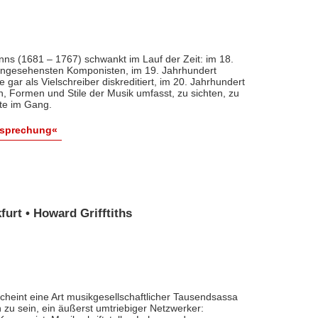
nns (1681 – 1767) schwankt im Lauf der Zeit: im 18.
 angesehensten Komponisten, im 19. Jahrhundert
 gar als Vielschreiber diskreditiert, im 20. Jahrhundert
n, Formen und Stile der Musik umfasst, zu sichten, zu
ute im Gang.
esprechung«
urt • Howard Grifftiths
cheint eine Art musikgesellschaftlicher Tausendsassa
zu sein, ein äußerst umtriebiger Netzwerker: