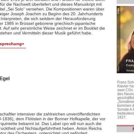
ür die Nachwelt überliefert und dieses Manuskript mit
itel „Sei Solo“ versehen. Die Kompositionen waren über
 Geiger Joseph Joachim zu Beginn des 20. Jahrhunderts
 Interpreten, die sich seitdem der Herausforderung
 der 1985 in Brüssel geborene griechisch-japanische
bt. Auf sehr persönliche Weise zeichnet er im Booklet die
stehen und Vermitteln dieser Musik geführt habe.
esprechung«
Egel
Franz Sch
Klavier h
zwei CDs 
des Neunz
geschäftst
„Sonatine
kommen di
Sonate A-
bedeutend
chaftler intensiver die zahlreichen unveröffentlichten
1827.
1836), dem Flötisten in der Bonner Hofkapelle, der vor
rquintette bekannt ist. Das Label cpo will nun auch die
ktheit und Nichtaufgeführtheit heben. Anton Reicha
r des Orchesters, unterrichtet und gefördert,