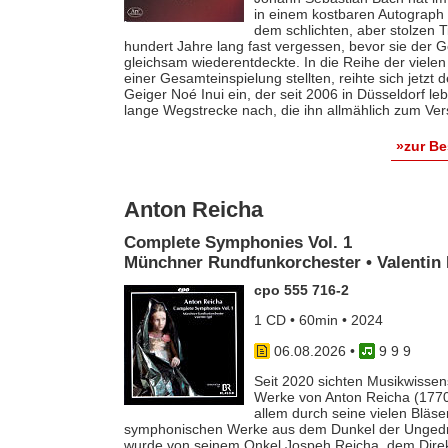
in einem kostbaren Autograph f
dem schlichten, aber stolzen T
hundert Jahre lang fast vergessen, bevor sie der
gleichsam wiederentdeckte. In die Reihe der vielen
einer Gesamteinspielung stellten, reihte sich jetzt
Geiger Noé Inui ein, der seit 2006 in Düsseldorf le
lange Wegstrecke nach, die ihn allmählich zum Ver
»zur B
Anton Reicha
Complete Symphonies Vol. 1
Münchner Rundfunkorchester • Valentin 
cpo 555 716-2
1 CD • 60min • 2024
06.08.2026
•
9 9 9
Seit 2020 sichten Musikwissens
Werke von Anton Reicha (1770-
allem durch seine vielen Bläse
symphonischen Werke aus dem Dunkel der Ungedruc
wurde von seinem Onkel Jospeh Reicha, dem Direkto