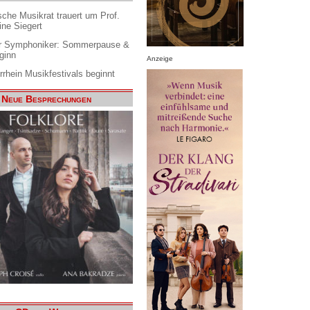
che Musikrat trauert um Prof.
ine Siegert
 Symphoniker: Sommerpause &
ginn
Anzeige
rrhein Musikfestivals beginnt
Neue Besprechungen