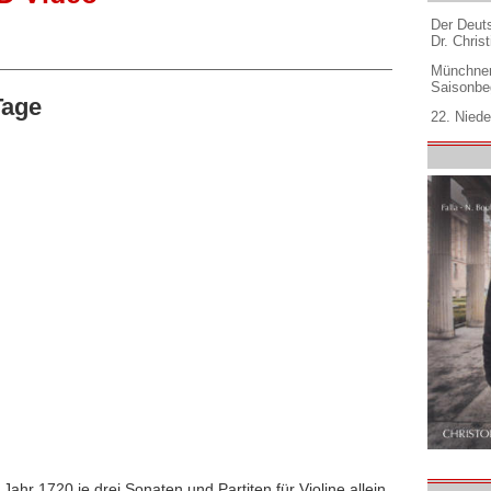
Der Deuts
Dr. Christ
Münchner
Saisonbe
Tage
22. Niede
ahr 1720 je drei Sonaten und Partiten für Violine allein