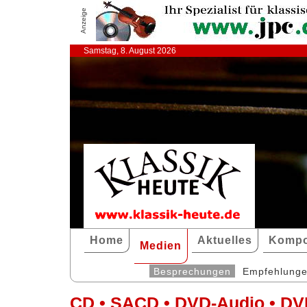
Anzeige
Samstag, 8. August 2026
Home
Aktuelles
Kompo
Medien
Besprechungen
Empfehlung
CD • SACD • DVD-Audio • DV