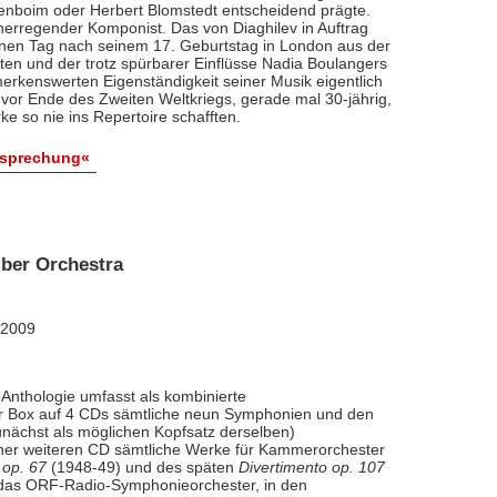
renboim oder Herbert Blomstedt entscheidend prägte.
nerregender Komponist. Das von Diaghilev in Auftrag
inen Tag nach seinem 17. Geburtstag in London aus der
äten und der trotz spürbarer Einflüsse Nadia Boulangers
erkenswerten Eigenständigkeit seiner Musik eigentlich
vor Ende des Zweiten Weltkriegs, gerade mal 30-jährig,
e so nie ins Repertoire schafften.
esprechung«
ber Orchestra
 2009
Anthologie umfasst als kombinierte
ner Box auf 4 CDs sämtliche neun Symphonien und den
nächst als möglichen Kopfsatz derselben)
iner weiteren CD sämtliche Werke für Kammerorchester
 op. 67
(1948-49) und des späten
Divertimento op. 107
l das ORF-Radio-Symphonieorchester, in den