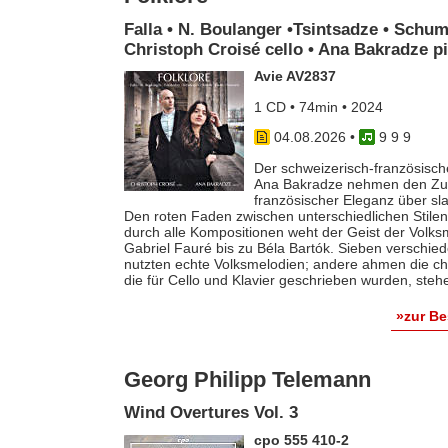
Falla • N. Boulanger •Tsintsadze • Schum
Christoph Croisé cello • Ana Bakradze p
Avie AV2837
1 CD • 74min • 2024
04.08.2026
•
9 9 9
Der schweizerisch-französische
Ana Bakradze nehmen den Zuhö
französischer Eleganz über s
Den roten Faden zwischen unterschiedlichen Stilen 
durch alle Kompositionen weht der Geist der Volk
Gabriel Fauré bis zu Béla Bartók. Sieben verschie
nutzten echte Volksmelodien; andere ahmen die ch
die für Cello und Klavier geschrieben wurden, steh
»zur B
Georg Philipp Telemann
Wind Overtures Vol. 3
cpo 555 410-2