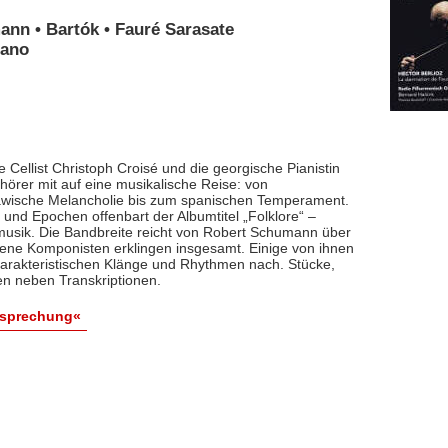
ann • Bartók • Fauré Sarasate
iano
 Cellist Christoph Croisé und die georgische Pianistin
rer mit auf eine musikalische Reise: von
lawische Melancholie bis zum spanischen Temperament.
und Epochen offenbart der Albumtitel „Folklore“ –
smusik. Die Bandbreite reicht von Robert Schumann über
dene Komponisten erklingen insgesamt. Einige von ihnen
arakteristischen Klänge und Rhythmen nach. Stücke,
en neben Transkriptionen.
esprechung«