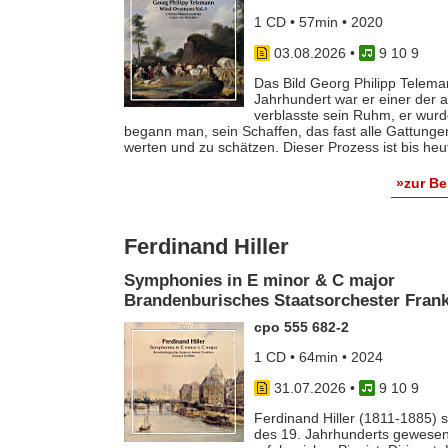
1 CD • 57min • 2020
03.08.2026
•
9 10 9
Das Bild Georg Philipp Telema
Jahrhundert war er einer der
verblasste sein Ruhm, er wurde
begann man, sein Schaffen, das fast alle Gattunge
werten und zu schätzen. Dieser Prozess ist bis he
»zur B
Ferdinand Hiller
Symphonies in E minor & C major
Brandenburisches Staatsorchester Frankf
cpo 555 682-2
1 CD • 64min • 2024
31.07.2026
•
9 10 9
Ferdinand Hiller (1811-1885) s
des 19. Jahrhunderts gewesen 