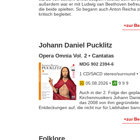
außerdem war er mit Ludwig van Beethoven befreun
die beide spielten. So begann auch Anton Reicha
kritisch begleitet.
»zur B
Johann Daniel Pucklitz
Opera Omnia Vol. 2 • Cantatas
MDG 902 2394-6
1 CD/SACD stereo/surround • 
05.08.2026
•
9 9 9
Auch in der 2. Folge der gep
Kirchenmusikers Johann Danie
das 2008 von ihm gegründete 
Entdeckungen auf, die nicht nur für Liebhaber baro
»zur B
Folklore