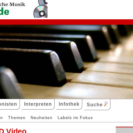
nisten
Interpreten
Infothek
Suche
en
Themen
Neuheiten
Labels im Fokus
D Video