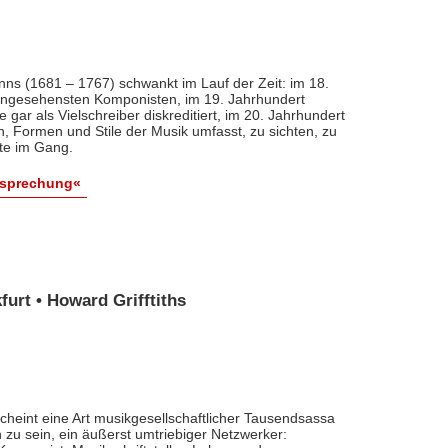
nns (1681 – 1767) schwankt im Lauf der Zeit: im 18.
 angesehensten Komponisten, im 19. Jahrhundert
 gar als Vielschreiber diskreditiert, im 20. Jahrhundert
n, Formen und Stile der Musik umfasst, zu sichten, zu
ute im Gang.
esprechung«
urt • Howard Grifftiths
cheint eine Art musikgesellschaftlicher Tausendsassa
zu sein, ein äußerst umtriebiger Netzwerker: