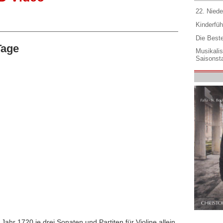
22. Niede
Kinderfüh
Die Best
Tage
Musikali
Saisonsta
ahr 1720 je drei Sonaten und Partiten für Violine allein