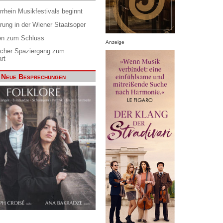
rrhein Musikfestivals beginnt
rung in der Wiener Staatsoper
en zum Schluss
Anzeige
scher Spaziergang zum
rt
Neue Besprechungen