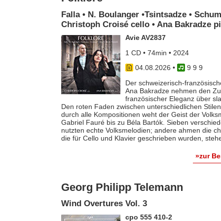
Falla • N. Boulanger •Tsintsadze • Schum
Christoph Croisé cello • Ana Bakradze p
Avie AV2837
1 CD • 74min • 2024
04.08.2026
•
9 9 9
Der schweizerisch-französische
Ana Bakradze nehmen den Zuhö
französischer Eleganz über s
Den roten Faden zwischen unterschiedlichen Stilen 
durch alle Kompositionen weht der Geist der Volk
Gabriel Fauré bis zu Béla Bartók. Sieben verschie
nutzten echte Volksmelodien; andere ahmen die ch
die für Cello und Klavier geschrieben wurden, steh
»zur B
Georg Philipp Telemann
Wind Overtures Vol. 3
cpo 555 410-2