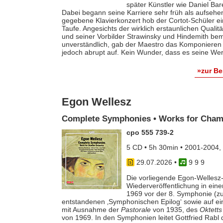
später Künstler wie Daniel Ba
Dabei begann seine Karriere sehr früh als aufsehe
gegebene Klavierkonzert hob der Cortot-Schüler e
Taufe. Angesichts der wirklich erstaunlichen Qualit
und seiner Vorbilder Strawinsky und Hindemith bem
unverständlich, gab der Maestro das Komponieren 
jedoch abrupt auf. Kein Wunder, dass es seine Werk
»zur B
Egon Wellesz
Complete Symphonies • Works for Cham
cpo 555 739-2
5 CD • 5h 30min • 2001-2004,
29.07.2026
•
9 9 9
Die vorliegende Egon-Wellesz-
Wiederveröffentlichung in ei
1969 vor der 8. Symphonie (zu
entstandenen ‚Symphonischen Epilog‘ sowie auf e
mit Ausnahme der
Pastorale
von 1935, des
Oktetts
von 1969. In den Symphonien leitet Gottfried Rab