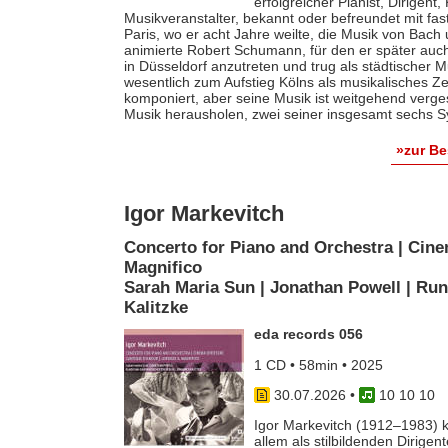
erfolgreicher Pianist, Dirigent
Musikveranstalter, bekannt oder befreundet mit fas
Paris, wo er acht Jahre weilte, die Musik von Bach
animierte Robert Schumann, für den er später auch 
in Düsseldorf anzutreten und trug als städtischer M
wesentlich zum Aufstieg Kölns als musikalisches Z
komponiert, aber seine Musik ist weitgehend verges
Musik herausholen, zwei seiner insgesamt sechs S
»zur B
Igor Markevitch
Concerto for Piano and Orchestra | Cine
Magnifico
Sarah Maria Sun | Jonathan Powell | Run
Kalitzke
eda records 056
1 CD • 58min • 2025
30.07.2026
•
10 10 10
Igor Markevitch (1912–1983) k
allem als stilbildenden Dirige