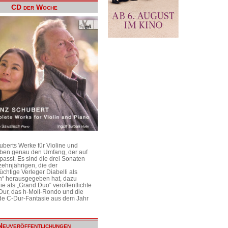
CD der Woche
uberts Werke für Violine und
aben genau den Umfang, der auf
passt. Es sind die drei Sonaten
ehnjährigen, die der
üchtige Verleger Diabelli als
n“ herausgegeben hat, dazu
e als „Grand Duo“ veröffentlichte
Dur, das h-Moll-Rondo und die
e C-Dur-Fantasie aus dem Jahr
Neuveröffentlichungen