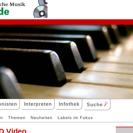
nisten
Interpreten
Infothek
Suche
en
Themen
Neuheiten
Labels im Fokus
D Video