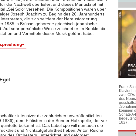
ür die Nachwelt überliefert und dieses Manuskript mit
itel „Sei Solo“ versehen. Die Kompositionen waren über
 Geiger Joseph Joachim zu Beginn des 20. Jahrhunderts
 Interpreten, die sich seitdem der Herausforderung
 der 1985 in Brüssel geborene griechisch-japanische
bt. Auf sehr persönliche Weise zeichnet er im Booklet die
stehen und Vermitteln dieser Musik geführt habe.
esprechung«
Egel
Franz Sch
Klavier h
zwei CDs 
des Neunz
geschäftst
„Sonatine
kommen di
Sonate A-
chaftler intensiver die zahlreichen unveröffentlichten
bedeutend
1836), dem Flötisten in der Bonner Hofkapelle, der vor
1827.
rquintette bekannt ist. Das Label cpo will nun auch die
ktheit und Nichtaufgeführtheit heben. Anton Reicha
r des Orchesters, unterrichtet und gefördert,