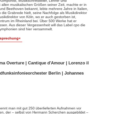
, Komponist, Musikschriftsteller, Lehrer und
t allen musikalischen Größen seiner Zeit, machte er in
 und Beethoven bekannt, lebte mehrere Jahre in Italien,
die Grabrede hielt, seine Nachfolge als Musikdirektor
usikdirektor von Köln, wo er auch gestorben ist,
entrum im Rheinland bei. Über 500 Werke hat er
sen. Aus dieser Vergessenheit will das Label cpo die
ymphonien sind hier versammelt.
esprechung«
ma Overture | Cantique d'Amour | Lorenzo il
dfunksinfonieorchester Berlin | Johannes
ennt man mit gut 250 überlieferten Aufnahmen vor
nten, der – selbst von Hermann Scherchen ausgebildet –