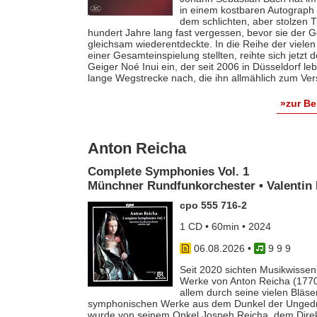
in einem kostbaren Autograph f
dem schlichten, aber stolzen T
hundert Jahre lang fast vergessen, bevor sie der
gleichsam wiederentdeckte. In die Reihe der vielen
einer Gesamteinspielung stellten, reihte sich jetzt
Geiger Noé Inui ein, der seit 2006 in Düsseldorf le
lange Wegstrecke nach, die ihn allmählich zum Ver
»zur B
Anton Reicha
Complete Symphonies Vol. 1
Münchner Rundfunkorchester • Valentin 
cpo 555 716-2
1 CD • 60min • 2024
06.08.2026
•
9 9 9
Seit 2020 sichten Musikwissens
Werke von Anton Reicha (1770-
allem durch seine vielen Bläse
symphonischen Werke aus dem Dunkel der Ungedruc
wurde von seinem Onkel Jospeh Reicha, dem Direkto