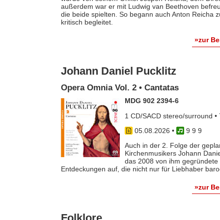
außerdem war er mit Ludwig van Beethoven befreun
die beide spielten. So begann auch Anton Reicha
kritisch begleitet.
»zur B
Johann Daniel Pucklitz
Opera Omnia Vol. 2 • Cantatas
MDG 902 2394-6
1 CD/SACD stereo/surround • 
05.08.2026
•
9 9 9
Auch in der 2. Folge der gep
Kirchenmusikers Johann Danie
das 2008 von ihm gegründete 
Entdeckungen auf, die nicht nur für Liebhaber baro
»zur B
Folklore