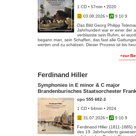
1 CD • 57min • 2020
03.08.2026
•
9 10 9
Das Bild Georg Philipp Telema
Jahrhundert war er einer der
verblasste sein Ruhm, er wurde
begann man, sein Schaffen, das fast alle Gattunge
werten und zu schätzen. Dieser Prozess ist bis he
»zur B
Ferdinand Hiller
Symphonies in E minor & C major
Brandenburisches Staatsorchester Frankf
cpo 555 682-2
1 CD • 64min • 2024
31.07.2026
•
9 10 9
Ferdinand Hiller (1811-1885) s
des 19. Jahrhunderts gewesen 