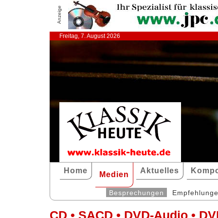
Anzeige
Freitag, 7. August 2026
Home
Aktuelles
Kompo
Medien
Besprechungen
Empfehlung
CD • SACD • DVD-Audio • DV