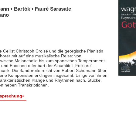
ann • Bartók • Fauré Sarasate
iano
 Cellist Christoph Croisé und die georgische Pianistin
rer mit auf eine musikalische Reise: von
lawische Melancholie bis zum spanischen Temperament.
und Epochen offenbart der Albumtitel „Folklore“ –
smusik. Die Bandbreite reicht von Robert Schumann über
dene Komponisten erklingen insgesamt. Einige von ihnen
arakteristischen Klänge und Rhythmen nach. Stücke,
en neben Transkriptionen.
esprechung«