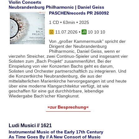
Violin Concerts
Neubrandenburg Philharmonic | Daniel Geiss
PASCHENrecords PR 260092
1 CD • 63min • 2025
11.07.2026
•
10 10 10
Von „großer Kammermusik” spricht der
Dirigent der Neubrandenburg
Philharmonic, Daniel Geiss, wenn er
vierzehn Streicher, zwei Continuo-Spieler und insgesamt vier
Solisten zum „Bach Projekt“ zusammenführt. Bei der
Einspielung von vier Konzerten Bachs geht es darum,
Solisten und Orchester partnerschaftlich zu integrieren. Und
die Konzertkirche Neubrandenburg, die aus der
mittelalterlichen Marienkirche hervorgegangen ist und heute
über eine moderne Klangarchitektur verfügt, ist wie
geschaffen für eine gut durchhörbare, lebendige
Wiedergabe Bach’scher Klangkunst.
»zur Besprechung«
Ludi Musici // 1621
Instrumental Music of the Early 17th Century
As Time Goes By // A New Consort of Music