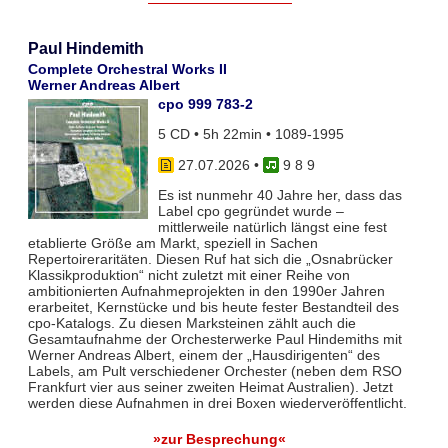
Paul Hindemith
Complete Orchestral Works II
Werner Andreas Albert
cpo 999 783-2
5 CD • 5h 22min • 1089-1995
27.07.2026
•
9 8 9
Es ist nunmehr 40 Jahre her, dass das
Label cpo gegründet wurde –
mittlerweile natürlich längst eine fest
etablierte Größe am Markt, speziell in Sachen
Repertoireraritäten. Diesen Ruf hat sich die „Osnabrücker
Klassikproduktion“ nicht zuletzt mit einer Reihe von
ambitionierten Aufnahmeprojekten in den 1990er Jahren
erarbeitet, Kernstücke und bis heute fester Bestandteil des
cpo-Katalogs. Zu diesen Marksteinen zählt auch die
Gesamtaufnahme der Orchesterwerke Paul Hindemiths mit
Werner Andreas Albert, einem der „Hausdirigenten“ des
Labels, am Pult verschiedener Orchester (neben dem RSO
Frankfurt vier aus seiner zweiten Heimat Australien). Jetzt
werden diese Aufnahmen in drei Boxen wiederveröffentlicht.
»zur Besprechung«