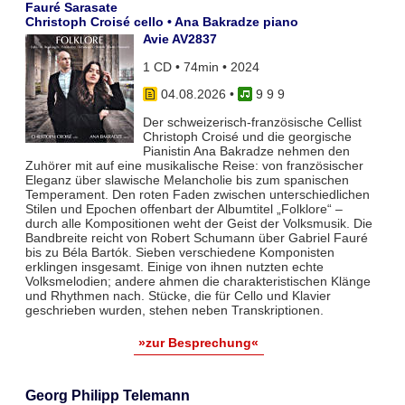
Fauré Sarasate
Christoph Croisé cello • Ana Bakradze piano
Avie AV2837
1 CD • 74min • 2024
04.08.2026
•
9 9 9
Der schweizerisch-französische Cellist
Christoph Croisé und die georgische
Pianistin Ana Bakradze nehmen den
Zuhörer mit auf eine musikalische Reise: von französischer
Eleganz über slawische Melancholie bis zum spanischen
Temperament. Den roten Faden zwischen unterschiedlichen
Stilen und Epochen offenbart der Albumtitel „Folklore“ –
durch alle Kompositionen weht der Geist der Volksmusik. Die
Bandbreite reicht von Robert Schumann über Gabriel Fauré
bis zu Béla Bartók. Sieben verschiedene Komponisten
erklingen insgesamt. Einige von ihnen nutzten echte
Volksmelodien; andere ahmen die charakteristischen Klänge
und Rhythmen nach. Stücke, die für Cello und Klavier
geschrieben wurden, stehen neben Transkriptionen.
»zur Besprechung«
Georg Philipp Telemann