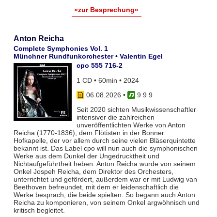
»zur Besprechung«
Anton Reicha
Complete Symphonies Vol. 1
Münchner Rundfunkorchester • Valentin Egel
cpo 555 716-2
1 CD • 60min • 2024
06.08.2026
•
9 9 9
Seit 2020 sichten Musikwissenschaftler
intensiver die zahlreichen
unveröffentlichten Werke von Anton
Reicha (1770-1836), dem Flötisten in der Bonner
Hofkapelle, der vor allem durch seine vielen Bläserquintette
bekannt ist. Das Label cpo will nun auch die symphonischen
Werke aus dem Dunkel der Ungedrucktheit und
Nichtaufgeführtheit heben. Anton Reicha wurde von seinem
Onkel Jospeh Reicha, dem Direktor des Orchesters,
unterrichtet und gefördert, außerdem war er mit Ludwig van
Beethoven befreundet, mit dem er leidenschaftlich die
Werke besprach, die beide spielten. So begann auch Anton
Reicha zu komponieren, von seinem Onkel argwöhnisch und
kritisch begleitet.