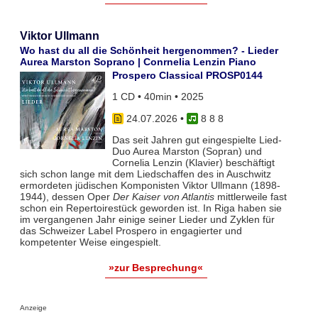
Viktor Ullmann
Wo hast du all die Schönheit hergenommen? - Lieder
Aurea Marston Soprano | Conrnelia Lenzin Piano
Prospero Classical PROSP0144
1 CD • 40min • 2025
24.07.2026
•
8 8 8
Das seit Jahren gut eingespielte Lied-
Duo Aurea Marston (Sopran) und
Cornelia Lenzin (Klavier) beschäftigt
sich schon lange mit dem Liedschaffen des in Auschwitz
ermordeten jüdischen Komponisten Viktor Ullmann (1898-
1944), dessen Oper
Der Kaiser von Atlantis
mittlerweile fast
schon ein Repertoirestück geworden ist. In Riga haben sie
im vergangenen Jahr einige seiner Lieder und Zyklen für
das Schweizer Label Prospero in engagierter und
kompetenter Weise eingespielt.
»zur Besprechung«
Anzeige