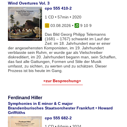
Wind Overtures Vol. 3
cpo 555 410-2
1 CD • 57min • 2020
03.08.2026
•
9 10 9
Das Bild Georg Philipp Telemanns
(1681 – 1767) schwankt im Lauf der
Zeit: im 18. Jahrhundert war er einer
der angesehensten Komponisten, im 19. Jahrhundert
verblasste sein Ruhm, er wurde gar als Vielschreiber
diskreditiert, im 20. Jahrhundert begann man, sein Schaffen,
das fast alle Gattungen, Formen und Stile der Musik
umfasst, zu sichten, zu werten und zu schätzen. Dieser
Prozess ist bis heute im Gang.
»zur Besprechung«
Ferdinand Hiller
Symphonies in E minor & C major
Brandenburisches Staatsorchester Frankfurt • Howard
Grifftiths
cpo 555 682-2
1 CD • 64min • 2024