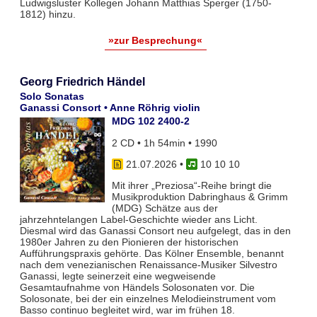
Ludwigsluster Kollegen Johann Matthias Sperger (1750-
1812) hinzu.
»zur Besprechung«
Georg Friedrich Händel
Solo Sonatas
Ganassi Consort • Anne Röhrig violin
MDG 102 2400-2
2 CD • 1h 54min • 1990
21.07.2026
•
10 10 10
Mit ihrer „Preziosa“-Reihe bringt die
Musikproduktion Dabringhaus & Grimm
(MDG) Schätze aus der
jahrzehntelangen Label-Geschichte wieder ans Licht.
Diesmal wird das Ganassi Consort neu aufgelegt, das in den
1980er Jahren zu den Pionieren der historischen
Aufführungspraxis gehörte. Das Kölner Ensemble, benannt
nach dem venezianischen Renaissance-Musiker Silvestro
Ganassi, legte seinerzeit eine wegweisende
Gesamtaufnahme von Händels Solosonaten vor. Die
Solosonate, bei der ein einzelnes Melodieinstrument vom
Basso continuo begleitet wird, war im frühen 18.