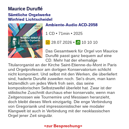
Maurice Duruflé
Sämtliche Orgelwerke
Winfried Lichtscheidel
Ambiente-Audio ACD-2058
1 CD • 71min • 2025
28.07.2026
•
10 10 10
Das Gesamtwerk für Orgel von Maurice
Duruflé passt ganz bequem auf eine
CD. Mehr hat der ehemalige
Titularorganist an der Kirche Saint-Etienne-du-Mont in Paris
und Orgelprofessor am dortigen Konservatorium schlicht
nicht komponiert. Und selbst mit den Werken, die überliefert
sind, haderte Duruflé zuweilen noch. Sei’s drum, man kann
letztendlich um jedes Werk froh sein, das seine
kompositorischen Selbstzweifel überlebt hat. Zwar ist der
stilistische Zuschnitt durchaus eher konservativ, wenn man
Zeitgenossen wie Tournemire und Messiaen heranzieht,
doch bleibt dieses Werk einzigartig. Die enge Verbindung
von Gregorianik und impressionistischer wie modaler
Klangwelt ist auch in Verbindung mit der neoklassischen
Orgel jener Zeit singulär.
»zur Besprechung«