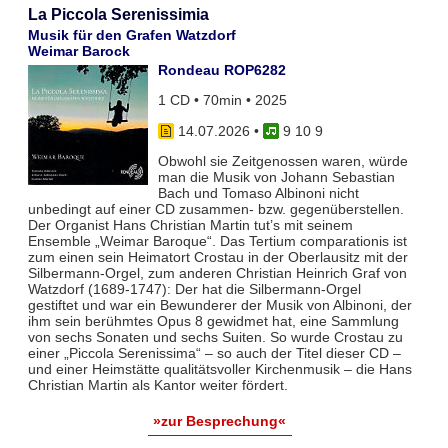
La Piccola Serenissimia
Musik für den Grafen Watzdorf
Weimar Barock
Rondeau ROP6282
1 CD • 70min • 2025
14.07.2026
•
9 10 9
Obwohl sie Zeitgenossen waren, würde
man die Musik von Johann Sebastian
Bach und Tomaso Albinoni nicht
unbedingt auf einer CD zusammen- bzw. gegenüberstellen.
Der Organist Hans Christian Martin tut’s mit seinem
Ensemble „Weimar Baroque“. Das Tertium comparationis ist
zum einen sein Heimatort Crostau in der Oberlausitz mit der
Silbermann-Orgel, zum anderen Christian Heinrich Graf von
Watzdorf (1689-1747): Der hat die Silbermann-Orgel
gestiftet und war ein Bewunderer der Musik von Albinoni, der
ihm sein berühmtes Opus 8 gewidmet hat, eine Sammlung
von sechs Sonaten und sechs Suiten. So wurde Crostau zu
einer „Piccola Serenissima“ – so auch der Titel dieser CD –
und einer Heimstätte qualitätsvoller Kirchenmusik – die Hans
Christian Martin als Kantor weiter fördert.
»zur Besprechung«