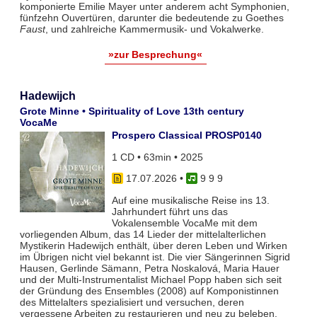
komponierte Emilie Mayer unter anderem acht Symphonien,
fünfzehn Ouvertüren, darunter die bedeutende zu Goethes
Faust
, und zahlreiche Kammermusik- und Vokalwerke.
»zur Besprechung«
Hadewijch
Grote Minne • Spirituality of Love 13th century
VocaMe
Prospero Classical PROSP0140
1 CD • 63min • 2025
17.07.2026
•
9 9 9
Auf eine musikalische Reise ins 13.
Jahrhundert führt uns das
Vokalensemble VocaMe mit dem
vorliegenden Album, das 14 Lieder der mittelalterlichen
Mystikerin Hadewijch enthält, über deren Leben und Wirken
im Übrigen nicht viel bekannt ist. Die vier Sängerinnen Sigrid
Hausen, Gerlinde Sämann, Petra Noskalová, Maria Hauer
und der Multi-Instrumentalist Michael Popp haben sich seit
der Gründung des Ensembles (2008) auf Komponistinnen
des Mittelalters spezialisiert und versuchen, deren
vergessene Arbeiten zu restaurieren und neu zu beleben.