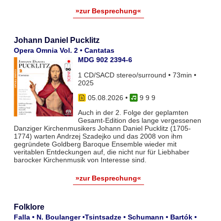
»zur Besprechung«
Johann Daniel Pucklitz
Opera Omnia Vol. 2 • Cantatas
MDG 902 2394-6
1 CD/SACD stereo/surround • 73min •
2025
05.08.2026
•
9 9 9
Auch in der 2. Folge der geplamten
Gesamt-Edition des lange vergessenen
Danziger Kirchenmusikers Johann Daniel Pucklitz (1705-
1774) warten Andrzej Szadejko und das 2008 von ihm
gegründete Goldberg Baroque Ensemble wieder mit
veritablen Entdeckungen auf, die nicht nur für Liebhaber
barocker Kirchenmusik von Interesse sind.
»zur Besprechung«
Folklore
Falla • N. Boulanger •Tsintsadze • Schumann • Bartók •