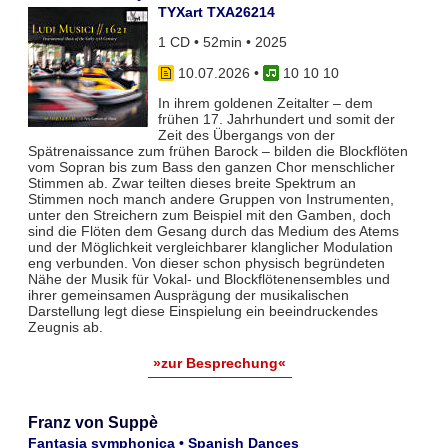
TYXart TXA26214
1 CD • 52min • 2025
10.07.2026
•
10 10 10
In ihrem goldenen Zeitalter – dem
frühen 17. Jahrhundert und somit der
Zeit des Übergangs von der
Spätrenaissance zum frühen Barock – bilden die Blockflöten
vom Sopran bis zum Bass den ganzen Chor menschlicher
Stimmen ab. Zwar teil­ten dieses breite Spektrum an
Stimmen noch manch andere Gruppen von Instrumenten,
unter den Streichern zum Bei­spiel mit den Gamben, doch
sind die Flöten dem Gesang durch das Medium des Atems
und der Möglichkeit vergleich­barer klanglicher Modulation
eng verbunden. Von dieser schon physisch begründeten
Nähe der Musik für Vokal- und Blockflö­tenensembles und
ihrer gemeinsamen Ausprägung der musikalischen
Darstellung legt diese Einspielung ein beeindruckendes
Zeugnis ab.
»zur Besprechung«
Franz von Suppè
Fantasia symphonica • Spanish Dances