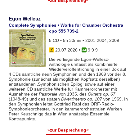
»zur Besprechung«
Egon Wellesz
Complete Symphonies • Works for Chamber Orchestra
cpo 555 739-2
5 CD • 5h 30min • 2001-2004, 2009
29.07.2026
•
9 9 9
Die vorliegende Egon-Wellesz-
Anthologie umfasst als kombinierte
Wiederveröffentlichung in einer Box auf
4 CDs sämtliche neun Symphonien und den 1969 vor der 8.
Symphonie (zunächst als möglichen Kopfsatz derselben)
entstandenen ‚Symphonischen Epilog‘ sowie auf einer
weiteren CD sämtliche Werke für Kammerorchester mit
Ausnahme der
Pastorale
von 1935, des
Oktetts op. 67
(1948-49) und des späten
Divertimento op. 107
von 1969. In
den Symphonien leitet Gottfried Rabl das ORF-Radio-
Symphonieorchester, in den kammerorchestralen Werken
Peter Keuschnigg das in Wien ansässige Ensemble
Kontrapunkte.
»zur Besprechung«