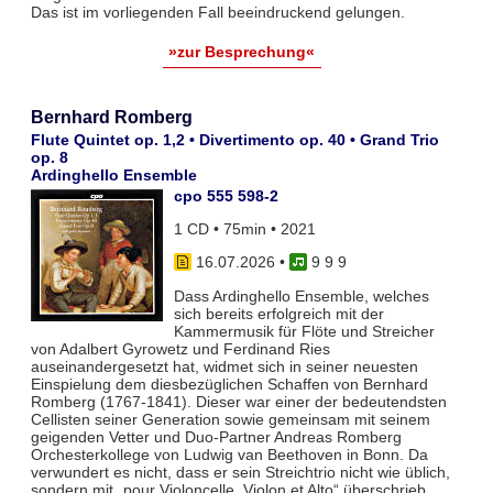
Das ist im vorliegenden Fall beeindruckend gelungen.
»zur Besprechung«
Bernhard Romberg
Flute Quintet op. 1,2 • Divertimento op. 40 • Grand Trio
op. 8
Ardinghello Ensemble
cpo 555 598-2
1 CD • 75min • 2021
16.07.2026
•
9 9 9
Dass Ardinghello Ensemble, welches
sich bereits erfolgreich mit der
Kammermusik für Flöte und Streicher
von Adalbert Gyrowetz und Ferdinand Ries
auseinandergesetzt hat, widmet sich in seiner neuesten
Einspielung dem diesbezüglichen Schaffen von Bernhard
Romberg (1767-1841). Dieser war einer der bedeutendsten
Cellisten seiner Generation sowie gemeinsam mit seinem
geigenden Vetter und Duo-Partner Andreas Romberg
Orchesterkollege von Ludwig van Beethoven in Bonn. Da
verwundert es nicht, dass er sein Streichtrio nicht wie üblich,
sondern mit „pour Violoncelle, Violon et Alto“ überschrieb.