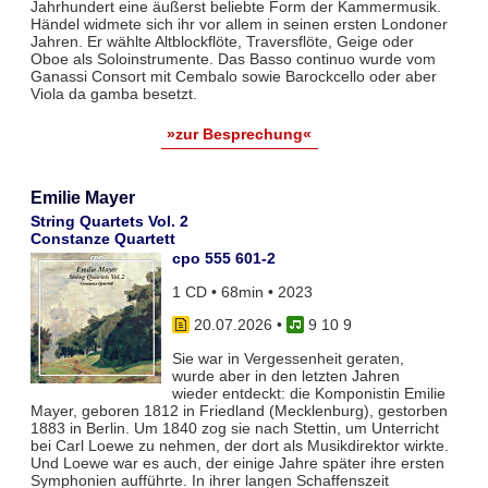
Jahrhundert eine äußerst beliebte Form der Kammermusik.
Händel widmete sich ihr vor allem in seinen ersten Londoner
Jahren. Er wählte Altblockflöte, Traversflöte, Geige oder
Oboe als Soloinstrumente. Das Basso continuo wurde vom
Ganassi Consort mit Cembalo sowie Barockcello oder aber
Viola da gamba besetzt.
»zur Besprechung«
Emilie Mayer
String Quartets Vol. 2
Constanze Quartett
cpo 555 601-2
1 CD • 68min • 2023
20.07.2026
•
9 10 9
Sie war in Vergessenheit geraten,
wurde aber in den letzten Jahren
wieder entdeckt: die Komponistin Emilie
Mayer, geboren 1812 in Friedland (Mecklenburg), gestorben
1883 in Berlin. Um 1840 zog sie nach Stettin, um Unterricht
bei Carl Loewe zu nehmen, der dort als Musikdirektor wirkte.
Und Loewe war es auch, der einige Jahre später ihre ersten
Symphonien aufführte. In ihrer langen Schaffenszeit