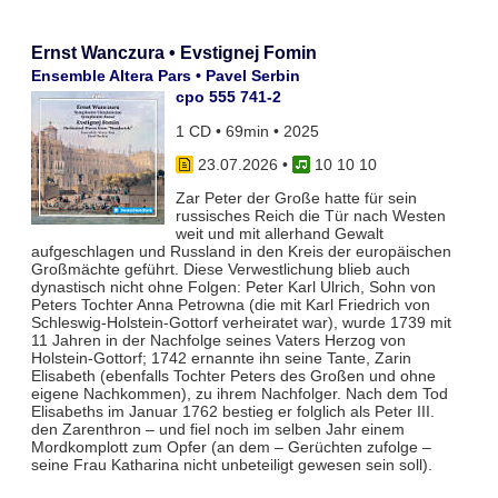
Ernst Wanczura • Evstignej Fomin
Ensemble Altera Pars • Pavel Serbin
cpo 555 741-2
1 CD • 69min • 2025
23.07.2026
•
10 10 10
Zar Peter der Große hatte für sein
russisches Reich die Tür nach Westen
weit und mit allerhand Gewalt
aufgeschlagen und Russland in den Kreis der europäischen
Großmächte geführt. Diese Verwestlichung blieb auch
dynastisch nicht ohne Folgen: Peter Karl Ulrich, Sohn von
Peters Tochter Anna Petrowna (die mit Karl Friedrich von
Schleswig-Holstein-Gottorf verheiratet war), wurde 1739 mit
11 Jahren in der Nachfolge seines Vaters Herzog von
Holstein-Gottorf; 1742 ernannte ihn seine Tante, Zarin
Elisabeth (ebenfalls Tochter Peters des Großen und ohne
eigene Nachkommen), zu ihrem Nachfolger. Nach dem Tod
Elisabeths im Januar 1762 bestieg er folglich als Peter III.
den Zarenthron – und fiel noch im selben Jahr einem
Mordkomplott zum Opfer (an dem – Gerüchten zufolge –
seine Frau Katharina nicht unbeteiligt gewesen sein soll).