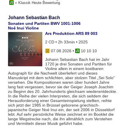
= Klassik Heute Bewertung
Johann Sebastian Bach
Sonaten und Partiten BWV 1001-1006
Noé Inui Violine
Ars Produktion ARS 89 003
2 CD • 2h 33min • 2025
07.08.2026
•
10 10 10
Johann Sebastian Bach hat im Jahr
1720 je drei Sonaten und Partiten für
Violine allein in einem kostbaren
Autograph für die Nachwelt überliefert und dieses
Manuskript mit dem schlichten, aber stolzen Titel „Sei Solo“
versehen. Die Kompositionen waren über hundert Jahre
lang fast vergessen, bevor sie der Geiger Joseph Joachim
zu Beginn des 20. Jahrhunderts gleichsam wiederentdeckte.
In die Reihe der vielen Interpreten, die sich seitdem der
Herausforderung einer Gesamteinspielung stellten, reihte
sich jetzt der 1985 in Brüssel geborene griechisch-
japanische Geiger Noé Inui ein, der seit 2006 in Düsseldorf
lebt. Auf sehr persönliche Weise zeichnet er im Booklet die
lange Wegstrecke nach, die ihn allmählich zum Verstehen
und Vermitteln dieser Musik geführt habe.