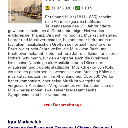
31.07.2026
•
9 10 9
Ferdinand Hiller (1811-1885) scheint
eine Art musikgesellschaftlicher
Tausendsassa des 19. Jahrhunderts
gewesen zu sein, ein äußerst umtriebiger Netzwerker:
erfolgreicher Pianist, Dirigent, Komponist, Musikschriftsteller,
Lehrer und Musikveranstalter, bekannt oder befreundet mit
fast allen musikalischen Größen seiner Zeit, machte er in
Paris, wo er acht Jahre weilte, die Musik von Bach und
Beethoven bekannt, lebte mehrere Jahre in Italien, animierte
Robert Schumann, für den er später auch die Grabrede
hielt, seine Nachfolge als Musikdirektor in Düsseldorf
anzutreten und trug als städtischer Musikdirektor von Köln,
wo er auch gestorben ist, wesentlich zum Aufstieg Kölns als
musikalisches Zentrum im Rheinland bei. Über 500 Werke
hat er komponiert, aber seine Musik ist weitgehend
vergessen. Aus dieser Vergessenheit will das Label cpo die
Musik herausholen, zwei seiner insgesamt sechs
Symphonien sind hier versammelt.
»zur Besprechung«
Igor Markevitch
Concerto for Piano and Orchestra | Cinema Overture |