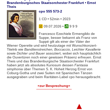
Brandenburgisches Staatsorchester Frankfurt • Ernst
Theis
cpo 555 573-2
1 CD • 52min • 2023
09.07.2026
•
9 9 9
Francesco Ezechiele Ermengildo de
Suppe, besser bekannt als Franz von
Suppé gilt als einer der Väter der
Wiener Operette und wird heutzutage mit Wunschkonzert-
Titelnb wie
Banditenstreichen, Boccaccio, Leichter Kavallerie
sowie
Dichter und Bauer
assoziiert, wobei sich hauptsächlich
die Ouvertüren noch einer gewissen Präsenz erfreuen. Ernst
Theis und das Brandenburgische Staatsorchester Frankfurt
haben jetzt als absolutes Kuriosum dessen
Fantasia
simphonia
über Themen S. K. Hoheit Herzog Ernst von
Coburg-Gotha und zwei Suiten mit Spanischen Tänzen
ausgegraben und beim Raritäten-Label cpo herausgebracht.
»zur Besprechung«
▲