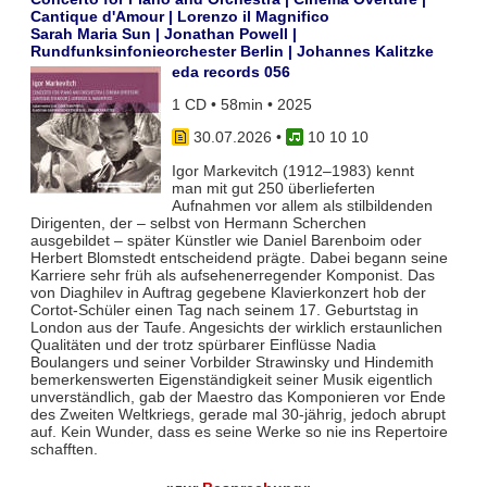
Cantique d'Amour | Lorenzo il Magnifico
Sarah Maria Sun | Jonathan Powell |
Rundfunksinfonieorchester Berlin | Johannes Kalitzke
eda records 056
1 CD • 58min • 2025
30.07.2026
•
10 10 10
Igor Markevitch (1912–1983) kennt
man mit gut 250 überlieferten
Aufnahmen vor allem als stilbildenden
Dirigenten, der – selbst von Hermann Scherchen
ausgebildet – später Künstler wie Daniel Barenboim oder
Herbert Blomstedt entscheidend prägte. Dabei begann seine
Karriere sehr früh als aufsehenerregender Komponist. Das
von Diaghilev in Auftrag gegebene Klavierkonzert hob der
Cortot-Schüler einen Tag nach seinem 17. Geburtstag in
London aus der Taufe. Angesichts der wirklich erstaunlichen
Qualitäten und der trotz spürbarer Einflüsse Nadia
Boulangers und seiner Vorbilder Strawinsky und Hindemith
bemerkenswerten Eigenständigkeit seiner Musik eigentlich
unverständlich, gab der Maestro das Komponieren vor Ende
des Zweiten Weltkriegs, gerade mal 30-jährig, jedoch abrupt
auf. Kein Wunder, dass es seine Werke so nie ins Repertoire
schafften.