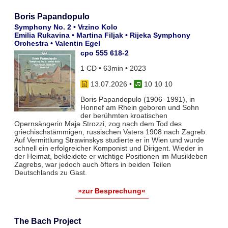
Boris Papandopulo
Symphony No. 2 • Vrzino Kolo
Emilia Rukavina • Martina Filjak • Rijeka Symphony
Orchestra • Valentin Egel
cpo 555 618-2
1 CD • 63min • 2023
13.07.2026
•
10 10 10
Boris Papandopulo (1906–1991), in
Honnef am Rhein geboren und Sohn
der berühmten kroatischen
Opernsängerin Maja Strozzi, zog nach dem Tod des
griechischstämmigen, russischen Vaters 1908 nach Zagreb.
Auf Vermittlung Strawinskys studierte er in Wien und wurde
schnell ein erfolgreicher Komponist und Dirigent. Wieder in
der Heimat, bekleidete er wichtige Positionen im Musikleben
Zagrebs, war jedoch auch öfters in beiden Teilen
Deutschlands zu Gast.
»zur Besprechung«
The Bach Project