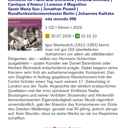
Cantique d'Amour | Lorenzo il Magnifico
Sarah Maria Sun | Jonathan Powell |
Rundfunksinfonieorchester Berlin | Johannes Kalitzke
eda records 056
1 CD • 58min • 2025
30.07.2026
•
10 10 10
Igor Markevitch (1912–1983) kennt
man mit gut 250 überlieferten
Aufnahmen vor allem als stilbildenden
Dirigenten, der – selbst von Hermann Scherchen
ausgebildet – später Künstler wie Daniel Barenboim oder
Herbert Blomstedt entscheidend prägte. Dabei begann seine
Karriere sehr früh als aufsehenerregender Komponist. Das
von Diaghilev in Auftrag gegebene Klavierkonzert hob der
Cortot-Schüler einen Tag nach seinem 17. Geburtstag in
London aus der Taufe. Angesichts der wirklich erstaunlichen
Qualitäten und der trotz spürbarer Einflüsse Nadia
Boulangers und seiner Vorbilder Strawinsky und Hindemith
bemerkenswerten Eigenständigkeit seiner Musik eigentlich
unverständlich, gab der Maestro das Komponieren vor Ende
des Zweiten Weltkriegs, gerade mal 30-jährig, jedoch abrupt
auf. Kein Wunder, dass es seine Werke so nie ins Repertoire
schafften.