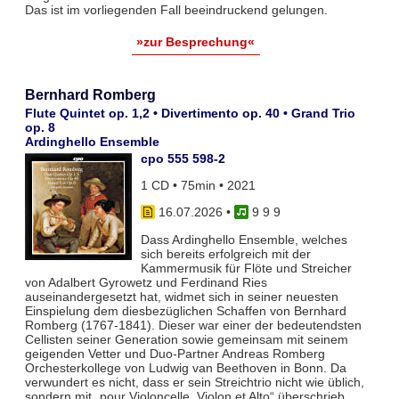
Das ist im vorliegenden Fall beeindruckend gelungen.
»zur Besprechung«
Bernhard Romberg
Flute Quintet op. 1,2 • Divertimento op. 40 • Grand Trio
op. 8
Ardinghello Ensemble
cpo 555 598-2
1 CD • 75min • 2021
16.07.2026
•
9 9 9
Dass Ardinghello Ensemble, welches
sich bereits erfolgreich mit der
Kammermusik für Flöte und Streicher
von Adalbert Gyrowetz und Ferdinand Ries
auseinandergesetzt hat, widmet sich in seiner neuesten
Einspielung dem diesbezüglichen Schaffen von Bernhard
Romberg (1767-1841). Dieser war einer der bedeutendsten
Cellisten seiner Generation sowie gemeinsam mit seinem
geigenden Vetter und Duo-Partner Andreas Romberg
Orchesterkollege von Ludwig van Beethoven in Bonn. Da
verwundert es nicht, dass er sein Streichtrio nicht wie üblich,
sondern mit „pour Violoncelle, Violon et Alto“ überschrieb.