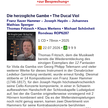
»zur Besprechung«
Die herzogliche Gambe • The Ducal Viol
Franz Xaver Hammer – Joseph Haydn – Johannes
Mathias Sperger
Thomas Fritzsch • Klaus Mertens • Michael Schönheit
Rondeau ROP6287
1 CD • 78min • 2025
22.07.2026
•
9 9 9
Thomas Fritzsch, dem die Musikwelt
bereits die Wiederentdeckung des
einzigen Exemplars der
12 Fantasien
für Viola da Gamba von Georg Philipp Telemann und vieler
weiterer Werke für dieses Instrument in der Osnabrücker
Ledebur-Sammlung
verdankt, wurde erneut fündig. Diesmal
stöberte er 14 Kompositionen von Franz Xaver Hammer
(1746-1817), für den Joseph Haydn höchstwahrscheinlich
seine Cello-Konzerte komponierte, in einer in Schwerin
aufbewahrten Handschrift der Schlosskapelle Ludwigslust
auf, bei der die Gambe originellerweise vorwiegend mit 2
Hörnern kombiniert wird. Da es der Weltersteinspielungen
noch nicht genug waren, kamen zwei Divertimenti von
Hammers für seine Kontrabasskonzerte berühmten