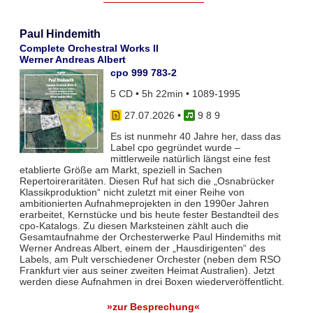
Paul Hindemith
Complete Orchestral Works II
Werner Andreas Albert
cpo 999 783-2
5 CD • 5h 22min • 1089-1995
27.07.2026
•
9 8 9
Es ist nunmehr 40 Jahre her, dass das
Label cpo gegründet wurde –
mittlerweile natürlich längst eine fest
etablierte Größe am Markt, speziell in Sachen
Repertoireraritäten. Diesen Ruf hat sich die „Osnabrücker
Klassikproduktion“ nicht zuletzt mit einer Reihe von
ambitionierten Aufnahmeprojekten in den 1990er Jahren
erarbeitet, Kernstücke und bis heute fester Bestandteil des
cpo-Katalogs. Zu diesen Marksteinen zählt auch die
Gesamtaufnahme der Orchesterwerke Paul Hindemiths mit
Werner Andreas Albert, einem der „Hausdirigenten“ des
Labels, am Pult verschiedener Orchester (neben dem RSO
Frankfurt vier aus seiner zweiten Heimat Australien). Jetzt
werden diese Aufnahmen in drei Boxen wiederveröffentlicht.
»zur Besprechung«