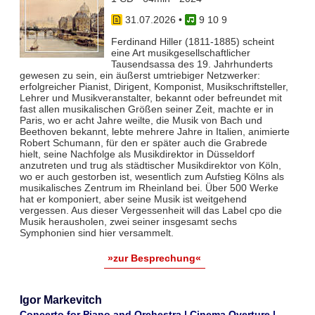
31.07.2026
•
9 10 9
Ferdinand Hiller (1811-1885) scheint
eine Art musikgesellschaftlicher
Tausendsassa des 19. Jahrhunderts
gewesen zu sein, ein äußerst umtriebiger Netzwerker:
erfolgreicher Pianist, Dirigent, Komponist, Musikschriftsteller,
Lehrer und Musikveranstalter, bekannt oder befreundet mit
fast allen musikalischen Größen seiner Zeit, machte er in
Paris, wo er acht Jahre weilte, die Musik von Bach und
Beethoven bekannt, lebte mehrere Jahre in Italien, animierte
Robert Schumann, für den er später auch die Grabrede
hielt, seine Nachfolge als Musikdirektor in Düsseldorf
anzutreten und trug als städtischer Musikdirektor von Köln,
wo er auch gestorben ist, wesentlich zum Aufstieg Kölns als
musikalisches Zentrum im Rheinland bei. Über 500 Werke
hat er komponiert, aber seine Musik ist weitgehend
vergessen. Aus dieser Vergessenheit will das Label cpo die
Musik herausholen, zwei seiner insgesamt sechs
Symphonien sind hier versammelt.
»zur Besprechung«
Igor Markevitch
Concerto for Piano and Orchestra | Cinema Overture |