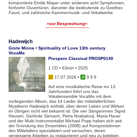
komponierte Emilie Mayer unter anderem acht Symphonien,
fünfzehn Ouvertüren, darunter die bedeutende zu Goethes
Faust
, und zahlreiche Kammermusik- und Vokalwerke.
»zur Besprechung«
Hadewijch
Grote Minne • Spirituality of Love 13th century
VocaMe
Prospero Classical PROSP0140
1 CD • 63min • 2025
17.07.2026
•
9 9 9
Auf eine musikalische Reise ins 13.
Jahrhundert führt uns das
Vokalensemble VocaMe mit dem
vorliegenden Album, das 14 Lieder der mittelalterlichen
Mystikerin Hadewijch enthält, über deren Leben und Wirken
im Übrigen nicht viel bekannt ist. Die vier Sängerinnen Sigrid
Hausen, Gerlinde Sämann, Petra Noskalová, Maria Hauer
und der Multi-Instrumentalist Michael Popp haben sich seit
der Gründung des Ensembles (2008) auf Komponistinnen
des Mittelalters spezialisiert und versuchen, deren
vergessene Arbeiten zu restaurieren und neu zu beleben.