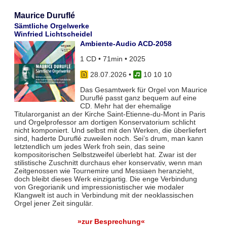
Maurice Duruflé
Sämtliche Orgelwerke
Winfried Lichtscheidel
Ambiente-Audio ACD-2058
1 CD • 71min • 2025
28.07.2026
•
10 10 10
Das Gesamtwerk für Orgel von Maurice
Duruflé passt ganz bequem auf eine
CD. Mehr hat der ehemalige
Titularorganist an der Kirche Saint-Etienne-du-Mont in Paris
und Orgelprofessor am dortigen Konservatorium schlicht
nicht komponiert. Und selbst mit den Werken, die überliefert
sind, haderte Duruflé zuweilen noch. Sei’s drum, man kann
letztendlich um jedes Werk froh sein, das seine
kompositorischen Selbstzweifel überlebt hat. Zwar ist der
stilistische Zuschnitt durchaus eher konservativ, wenn man
Zeitgenossen wie Tournemire und Messiaen heranzieht,
doch bleibt dieses Werk einzigartig. Die enge Verbindung
von Gregorianik und impressionistischer wie modaler
Klangwelt ist auch in Verbindung mit der neoklassischen
Orgel jener Zeit singulär.
»zur Besprechung«