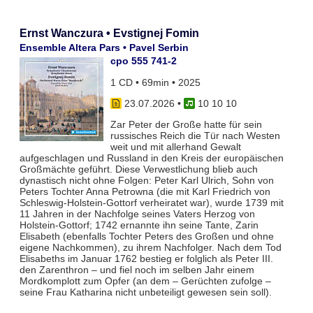
Ernst Wanczura • Evstignej Fomin
Ensemble Altera Pars • Pavel Serbin
cpo 555 741-2
1 CD • 69min • 2025
23.07.2026
•
10 10 10
Zar Peter der Große hatte für sein
russisches Reich die Tür nach Westen
weit und mit allerhand Gewalt
aufgeschlagen und Russland in den Kreis der europäischen
Großmächte geführt. Diese Verwestlichung blieb auch
dynastisch nicht ohne Folgen: Peter Karl Ulrich, Sohn von
Peters Tochter Anna Petrowna (die mit Karl Friedrich von
Schleswig-Holstein-Gottorf verheiratet war), wurde 1739 mit
11 Jahren in der Nachfolge seines Vaters Herzog von
Holstein-Gottorf; 1742 ernannte ihn seine Tante, Zarin
Elisabeth (ebenfalls Tochter Peters des Großen und ohne
eigene Nachkommen), zu ihrem Nachfolger. Nach dem Tod
Elisabeths im Januar 1762 bestieg er folglich als Peter III.
den Zarenthron – und fiel noch im selben Jahr einem
Mordkomplott zum Opfer (an dem – Gerüchten zufolge –
seine Frau Katharina nicht unbeteiligt gewesen sein soll).