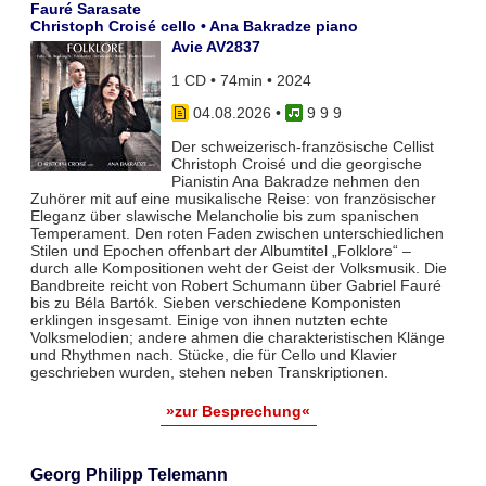
Fauré Sarasate
Christoph Croisé cello • Ana Bakradze piano
Avie AV2837
1 CD • 74min • 2024
04.08.2026
•
9 9 9
Der schweizerisch-französische Cellist
Christoph Croisé und die georgische
Pianistin Ana Bakradze nehmen den
Zuhörer mit auf eine musikalische Reise: von französischer
Eleganz über slawische Melancholie bis zum spanischen
Temperament. Den roten Faden zwischen unterschiedlichen
Stilen und Epochen offenbart der Albumtitel „Folklore“ –
durch alle Kompositionen weht der Geist der Volksmusik. Die
Bandbreite reicht von Robert Schumann über Gabriel Fauré
bis zu Béla Bartók. Sieben verschiedene Komponisten
erklingen insgesamt. Einige von ihnen nutzten echte
Volksmelodien; andere ahmen die charakteristischen Klänge
und Rhythmen nach. Stücke, die für Cello und Klavier
geschrieben wurden, stehen neben Transkriptionen.
»zur Besprechung«
Georg Philipp Telemann