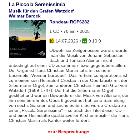
La Piccola Serenissimia
Musik für den Grafen Watzdorf
Weimar Barock
Rondeau ROP6282
1 CD • 70min • 2025
14.07.2026
•
9 10 9
Obwohl sie Zeitgenossen waren, würde
man die Musik von Johann Sebastian
Bach und Tomaso Albinoni nicht
unbedingt auf einer CD zusammen- bzw. gegenüberstellen.
Der Organist Hans Christian Martin tut’s mit seinem
Ensemble „Weimar Baroque“. Das Tertium comparationis ist
zum einen sein Heimatort Crostau in der Oberlausitz mit der
Silbermann-Orgel, zum anderen Christian Heinrich Graf von
Watzdorf (1689-1747): Der hat die Silbermann-Orgel
gestiftet und war ein Bewunderer der Musik von Albinoni, der
ihm sein berühmtes Opus 8 gewidmet hat, eine Sammlung
von sechs Sonaten und sechs Suiten. So wurde Crostau zu
einer „Piccola Serenissima“ – so auch der Titel dieser CD –
und einer Heimstätte qualitätsvoller Kirchenmusik – die Hans
Christian Martin als Kantor weiter fördert.
»zur Besprechung«