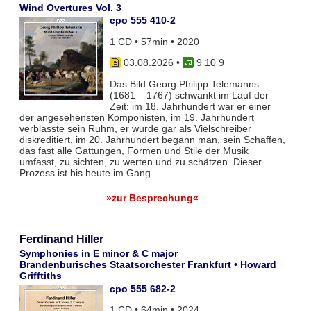
Wind Overtures Vol. 3
cpo 555 410-2
1 CD • 57min • 2020
03.08.2026
•
9 10 9
Das Bild Georg Philipp Telemanns
(1681 – 1767) schwankt im Lauf der
Zeit: im 18. Jahrhundert war er einer
der angesehensten Komponisten, im 19. Jahrhundert
verblasste sein Ruhm, er wurde gar als Vielschreiber
diskreditiert, im 20. Jahrhundert begann man, sein Schaffen,
das fast alle Gattungen, Formen und Stile der Musik
umfasst, zu sichten, zu werten und zu schätzen. Dieser
Prozess ist bis heute im Gang.
»zur Besprechung«
Ferdinand Hiller
Symphonies in E minor & C major
Brandenburisches Staatsorchester Frankfurt • Howard
Grifftiths
cpo 555 682-2
1 CD • 64min • 2024