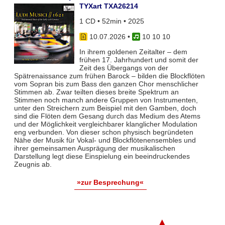
TYXart TXA26214
1 CD • 52min • 2025
10.07.2026
•
10 10 10
In ihrem goldenen Zeitalter – dem
frühen 17. Jahrhundert und somit der
Zeit des Übergangs von der
Spätrenaissance zum frühen Barock – bilden die Blockflöten
vom Sopran bis zum Bass den ganzen Chor menschlicher
Stimmen ab. Zwar teil­ten dieses breite Spektrum an
Stimmen noch manch andere Gruppen von Instrumenten,
unter den Streichern zum Bei­spiel mit den Gamben, doch
sind die Flöten dem Gesang durch das Medium des Atems
und der Möglichkeit vergleich­barer klanglicher Modulation
eng verbunden. Von dieser schon physisch begründeten
Nähe der Musik für Vokal- und Blockflö­tenensembles und
ihrer gemeinsamen Ausprägung der musikalischen
Darstellung legt diese Einspielung ein beeindruckendes
Zeugnis ab.
»zur Besprechung«
▲