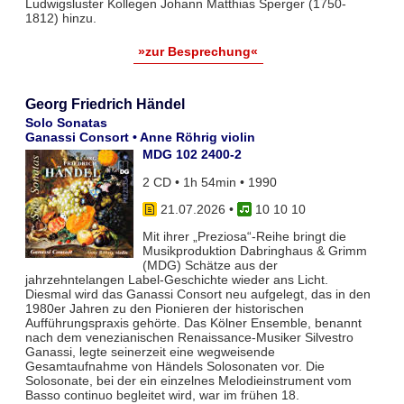
Ludwigsluster Kollegen Johann Matthias Sperger (1750-
1812) hinzu.
»zur Besprechung«
Georg Friedrich Händel
Solo Sonatas
Ganassi Consort • Anne Röhrig violin
MDG 102 2400-2
2 CD • 1h 54min • 1990
21.07.2026
•
10 10 10
Mit ihrer „Preziosa“-Reihe bringt die
Musikproduktion Dabringhaus & Grimm
(MDG) Schätze aus der
jahrzehntelangen Label-Geschichte wieder ans Licht.
Diesmal wird das Ganassi Consort neu aufgelegt, das in den
1980er Jahren zu den Pionieren der historischen
Aufführungspraxis gehörte. Das Kölner Ensemble, benannt
nach dem venezianischen Renaissance-Musiker Silvestro
Ganassi, legte seinerzeit eine wegweisende
Gesamtaufnahme von Händels Solosonaten vor. Die
Solosonate, bei der ein einzelnes Melodieinstrument vom
Basso continuo begleitet wird, war im frühen 18.