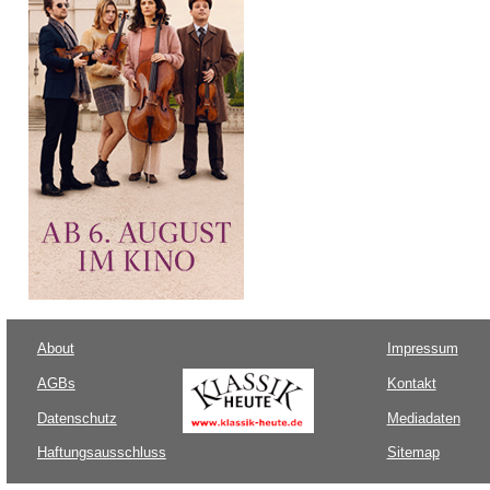
About
Impressum
AGBs
Kontakt
Datenschutz
Mediadaten
Haftungsausschluss
Sitemap