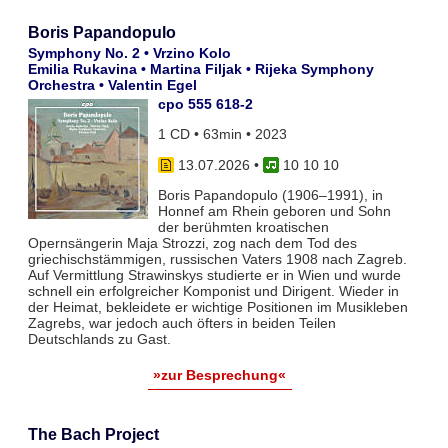
Boris Papandopulo
Symphony No. 2 • Vrzino Kolo
Emilia Rukavina • Martina Filjak • Rijeka Symphony
Orchestra • Valentin Egel
cpo 555 618-2
1 CD • 63min • 2023
13.07.2026
•
10 10 10
Boris Papandopulo (1906–1991), in
Honnef am Rhein geboren und Sohn
der berühmten kroatischen
Opernsängerin Maja Strozzi, zog nach dem Tod des
griechischstämmigen, russischen Vaters 1908 nach Zagreb.
Auf Vermittlung Strawinskys studierte er in Wien und wurde
schnell ein erfolgreicher Komponist und Dirigent. Wieder in
der Heimat, bekleidete er wichtige Positionen im Musikleben
Zagrebs, war jedoch auch öfters in beiden Teilen
Deutschlands zu Gast.
»zur Besprechung«
The Bach Project