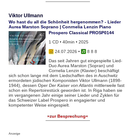
Viktor Ullmann
Wo hast du all die Schönheit hergenommen? - Lieder
Aurea Marston Soprano | Conrnelia Lenzin Piano
Prospero Classical PROSP0144
1 CD • 40min • 2025
24.07.2026
•
8 8 8
Das seit Jahren gut eingespielte Lied-
Duo Aurea Marston (Sopran) und
Cornelia Lenzin (Klavier) beschäftigt
sich schon lange mit dem Liedschaffen des in Auschwitz
ermordeten jüdischen Komponisten Viktor Ullmann (1898-
1944), dessen Oper
Der Kaiser von Atlantis
mittlerweile fast
schon ein Repertoirestück geworden ist. In Riga haben sie
im vergangenen Jahr einige seiner Lieder und Zyklen für
das Schweizer Label Prospero in engagierter und
kompetenter Weise eingespielt.
»zur Besprechung«
Anzeige