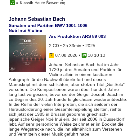
= Klassik Heute Bewertung
Johann Sebastian Bach
Sonaten und Partiten BWV 1001-1006
Noé Inui Violine
Ars Produktion ARS 89 003
2 CD • 2h 33min • 2025
07.08.2026
•
10 10 10
Johann Sebastian Bach hat im Jahr
1720 je drei Sonaten und Partiten für
Violine allein in einem kostbaren
Autograph für die Nachwelt überliefert und dieses
Manuskript mit dem schlichten, aber stolzen Titel „Sei Solo“
versehen. Die Kompositionen waren über hundert Jahre
lang fast vergessen, bevor sie der Geiger Joseph Joachim
zu Beginn des 20. Jahrhunderts gleichsam wiederentdeckte.
In die Reihe der vielen Interpreten, die sich seitdem der
Herausforderung einer Gesamteinspielung stellten, reihte
sich jetzt der 1985 in Brüssel geborene griechisch-
japanische Geiger Noé Inui ein, der seit 2006 in Düsseldorf
lebt. Auf sehr persönliche Weise zeichnet er im Booklet die
lange Wegstrecke nach, die ihn allmählich zum Verstehen
und Vermitteln dieser Musik geführt habe.