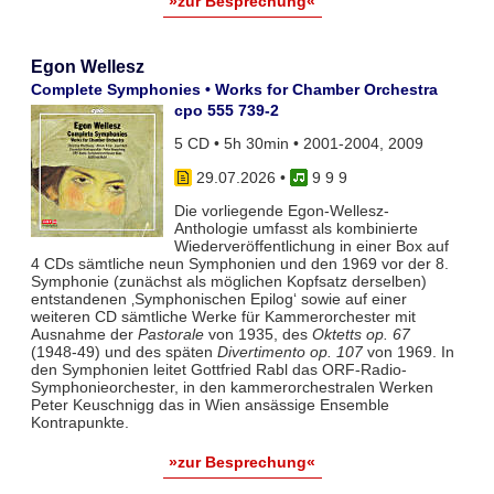
»zur Besprechung«
Egon Wellesz
Complete Symphonies • Works for Chamber Orchestra
cpo 555 739-2
5 CD • 5h 30min • 2001-2004, 2009
29.07.2026
•
9 9 9
Die vorliegende Egon-Wellesz-
Anthologie umfasst als kombinierte
Wiederveröffentlichung in einer Box auf
4 CDs sämtliche neun Symphonien und den 1969 vor der 8.
Symphonie (zunächst als möglichen Kopfsatz derselben)
entstandenen ‚Symphonischen Epilog‘ sowie auf einer
weiteren CD sämtliche Werke für Kammerorchester mit
Ausnahme der
Pastorale
von 1935, des
Oktetts op. 67
(1948-49) und des späten
Divertimento op. 107
von 1969. In
den Symphonien leitet Gottfried Rabl das ORF-Radio-
Symphonieorchester, in den kammerorchestralen Werken
Peter Keuschnigg das in Wien ansässige Ensemble
Kontrapunkte.
»zur Besprechung«