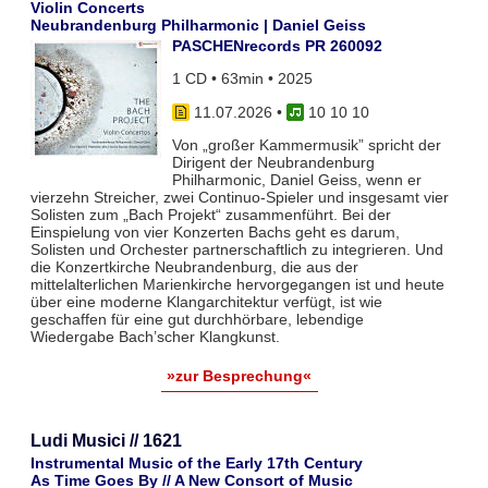
Violin Concerts
Neubrandenburg Philharmonic | Daniel Geiss
PASCHENrecords PR 260092
1 CD • 63min • 2025
11.07.2026
•
10 10 10
Von „großer Kammermusik” spricht der
Dirigent der Neubrandenburg
Philharmonic, Daniel Geiss, wenn er
vierzehn Streicher, zwei Continuo-Spieler und insgesamt vier
Solisten zum „Bach Projekt“ zusammenführt. Bei der
Einspielung von vier Konzerten Bachs geht es darum,
Solisten und Orchester partnerschaftlich zu integrieren. Und
die Konzertkirche Neubrandenburg, die aus der
mittelalterlichen Marienkirche hervorgegangen ist und heute
über eine moderne Klangarchitektur verfügt, ist wie
geschaffen für eine gut durchhörbare, lebendige
Wiedergabe Bach’scher Klangkunst.
»zur Besprechung«
Ludi Musici // 1621
Instrumental Music of the Early 17th Century
As Time Goes By // A New Consort of Music