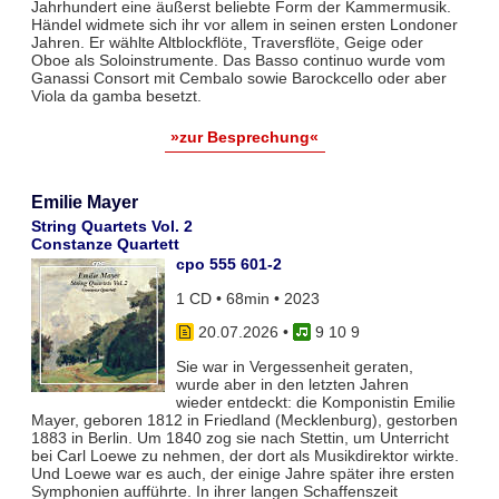
Jahrhundert eine äußerst beliebte Form der Kammermusik.
Händel widmete sich ihr vor allem in seinen ersten Londoner
Jahren. Er wählte Altblockflöte, Traversflöte, Geige oder
Oboe als Soloinstrumente. Das Basso continuo wurde vom
Ganassi Consort mit Cembalo sowie Barockcello oder aber
Viola da gamba besetzt.
»zur Besprechung«
Emilie Mayer
String Quartets Vol. 2
Constanze Quartett
cpo 555 601-2
1 CD • 68min • 2023
20.07.2026
•
9 10 9
Sie war in Vergessenheit geraten,
wurde aber in den letzten Jahren
wieder entdeckt: die Komponistin Emilie
Mayer, geboren 1812 in Friedland (Mecklenburg), gestorben
1883 in Berlin. Um 1840 zog sie nach Stettin, um Unterricht
bei Carl Loewe zu nehmen, der dort als Musikdirektor wirkte.
Und Loewe war es auch, der einige Jahre später ihre ersten
Symphonien aufführte. In ihrer langen Schaffenszeit