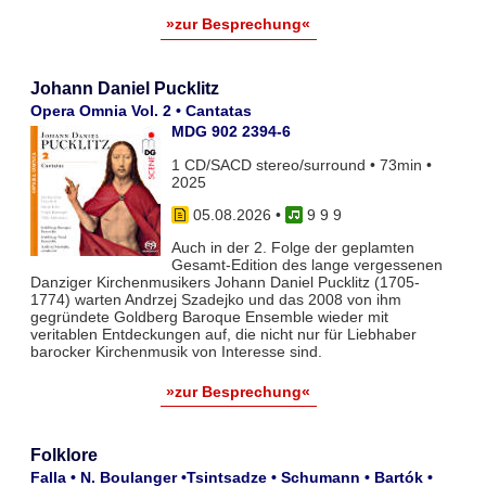
»zur Besprechung«
Johann Daniel Pucklitz
Opera Omnia Vol. 2 • Cantatas
MDG 902 2394-6
1 CD/SACD stereo/surround • 73min •
2025
05.08.2026
•
9 9 9
Auch in der 2. Folge der geplamten
Gesamt-Edition des lange vergessenen
Danziger Kirchenmusikers Johann Daniel Pucklitz (1705-
1774) warten Andrzej Szadejko und das 2008 von ihm
gegründete Goldberg Baroque Ensemble wieder mit
veritablen Entdeckungen auf, die nicht nur für Liebhaber
barocker Kirchenmusik von Interesse sind.
»zur Besprechung«
Folklore
Falla • N. Boulanger •Tsintsadze • Schumann • Bartók •