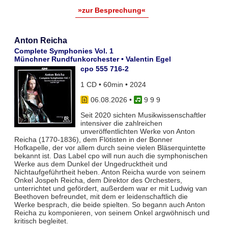
»zur Besprechung«
Anton Reicha
Complete Symphonies Vol. 1
Münchner Rundfunkorchester • Valentin Egel
cpo 555 716-2
1 CD • 60min • 2024
06.08.2026
•
9 9 9
Seit 2020 sichten Musikwissenschaftler
intensiver die zahlreichen
unveröffentlichten Werke von Anton
Reicha (1770-1836), dem Flötisten in der Bonner
Hofkapelle, der vor allem durch seine vielen Bläserquintette
bekannt ist. Das Label cpo will nun auch die symphonischen
Werke aus dem Dunkel der Ungedrucktheit und
Nichtaufgeführtheit heben. Anton Reicha wurde von seinem
Onkel Jospeh Reicha, dem Direktor des Orchesters,
unterrichtet und gefördert, außerdem war er mit Ludwig van
Beethoven befreundet, mit dem er leidenschaftlich die
Werke besprach, die beide spielten. So begann auch Anton
Reicha zu komponieren, von seinem Onkel argwöhnisch und
kritisch begleitet.