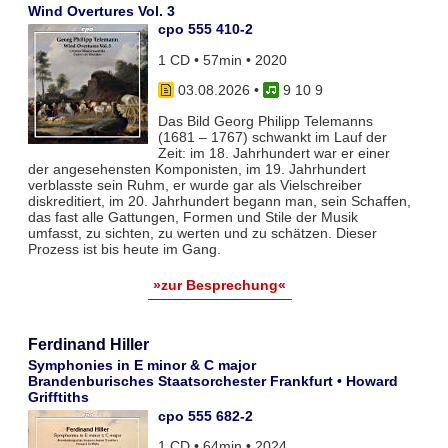
Wind Overtures Vol. 3
cpo 555 410-2
1 CD • 57min • 2020
03.08.2026
•
9 10 9
Das Bild Georg Philipp Telemanns
(1681 – 1767) schwankt im Lauf der
Zeit: im 18. Jahrhundert war er einer
der angesehensten Komponisten, im 19. Jahrhundert
verblasste sein Ruhm, er wurde gar als Vielschreiber
diskreditiert, im 20. Jahrhundert begann man, sein Schaffen,
das fast alle Gattungen, Formen und Stile der Musik
umfasst, zu sichten, zu werten und zu schätzen. Dieser
Prozess ist bis heute im Gang.
»zur Besprechung«
Ferdinand Hiller
Symphonies in E minor & C major
Brandenburisches Staatsorchester Frankfurt • Howard
Grifftiths
cpo 555 682-2
1 CD • 64min • 2024