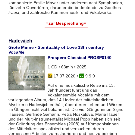
komponierte Emilie Mayer unter anderem acht Symphonien,
fünfzehn Ouvertüren, darunter die bedeutende zu Goethes
Faust
, und zahlreiche Kammermusik- und Vokalwerke.
»zur Besprechung«
Hadewijch
Grote Minne • Spirituality of Love 13th century
VocaMe
Prospero Classical PROSP0140
1 CD • 63min • 2025
17.07.2026
•
9 9 9
Auf eine musikalische Reise ins 13.
Jahrhundert führt uns das
Vokalensemble VocaMe mit dem
vorliegenden Album, das 14 Lieder der mittelalterlichen
Mystikerin Hadewijch enthält, über deren Leben und Wirken
im Übrigen nicht viel bekannt ist. Die vier Sängerinnen Sigrid
Hausen, Gerlinde Sämann, Petra Noskalová, Maria Hauer
und der Multi-Instrumentalist Michael Popp haben sich seit
der Gründung des Ensembles (2008) auf Komponistinnen
des Mittelalters spezialisiert und versuchen, deren
vergessene Arbeiten zu restaurieren und neu zu beleben.