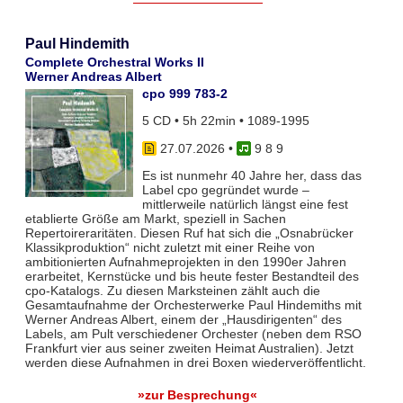
Paul Hindemith
Complete Orchestral Works II
Werner Andreas Albert
cpo 999 783-2
5 CD • 5h 22min • 1089-1995
27.07.2026
•
9 8 9
Es ist nunmehr 40 Jahre her, dass das
Label cpo gegründet wurde –
mittlerweile natürlich längst eine fest
etablierte Größe am Markt, speziell in Sachen
Repertoireraritäten. Diesen Ruf hat sich die „Osnabrücker
Klassikproduktion“ nicht zuletzt mit einer Reihe von
ambitionierten Aufnahmeprojekten in den 1990er Jahren
erarbeitet, Kernstücke und bis heute fester Bestandteil des
cpo-Katalogs. Zu diesen Marksteinen zählt auch die
Gesamtaufnahme der Orchesterwerke Paul Hindemiths mit
Werner Andreas Albert, einem der „Hausdirigenten“ des
Labels, am Pult verschiedener Orchester (neben dem RSO
Frankfurt vier aus seiner zweiten Heimat Australien). Jetzt
werden diese Aufnahmen in drei Boxen wiederveröffentlicht.
»zur Besprechung«