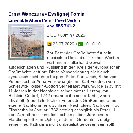
Ernst Wanczura • Evstignej Fomin
Ensemble Altera Pars • Pavel Serbin
cpo 555 741-2
1 CD • 69min • 2025
23.07.2026
•
10 10 10
Zar Peter der Große hatte für sein
russisches Reich die Tür nach Westen
weit und mit allerhand Gewalt
aufgeschlagen und Russland in den Kreis der europäischen
Großmächte geführt. Diese Verwestlichung blieb auch
dynastisch nicht ohne Folgen: Peter Karl Ulrich, Sohn von
Peters Tochter Anna Petrowna (die mit Karl Friedrich von
Schleswig-Holstein-Gottorf verheiratet war), wurde 1739 mit
11 Jahren in der Nachfolge seines Vaters Herzog von
Holstein-Gottorf; 1742 ernannte ihn seine Tante, Zarin
Elisabeth (ebenfalls Tochter Peters des Großen und ohne
eigene Nachkommen), zu ihrem Nachfolger. Nach dem Tod
Elisabeths im Januar 1762 bestieg er folglich als Peter III.
den Zarenthron – und fiel noch im selben Jahr einem
Mordkomplott zum Opfer (an dem – Gerüchten zufolge –
seine Frau Katharina nicht unbeteiligt gewesen sein soll).