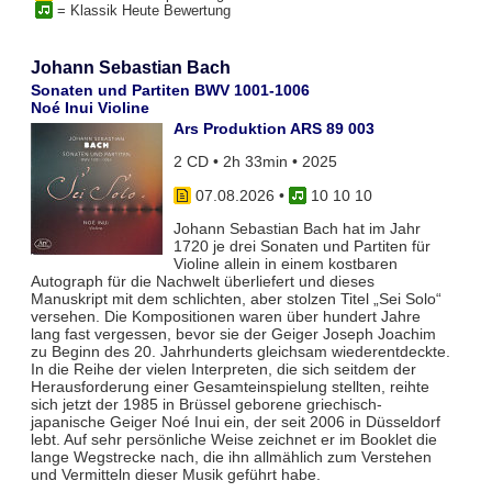
= Klassik Heute Bewertung
Johann Sebastian Bach
Sonaten und Partiten BWV 1001-1006
Noé Inui Violine
Ars Produktion ARS 89 003
2 CD • 2h 33min • 2025
07.08.2026
•
10 10 10
Johann Sebastian Bach hat im Jahr
1720 je drei Sonaten und Partiten für
Violine allein in einem kostbaren
Autograph für die Nachwelt überliefert und dieses
Manuskript mit dem schlichten, aber stolzen Titel „Sei Solo“
versehen. Die Kompositionen waren über hundert Jahre
lang fast vergessen, bevor sie der Geiger Joseph Joachim
zu Beginn des 20. Jahrhunderts gleichsam wiederentdeckte.
In die Reihe der vielen Interpreten, die sich seitdem der
Herausforderung einer Gesamteinspielung stellten, reihte
sich jetzt der 1985 in Brüssel geborene griechisch-
japanische Geiger Noé Inui ein, der seit 2006 in Düsseldorf
lebt. Auf sehr persönliche Weise zeichnet er im Booklet die
lange Wegstrecke nach, die ihn allmählich zum Verstehen
und Vermitteln dieser Musik geführt habe.