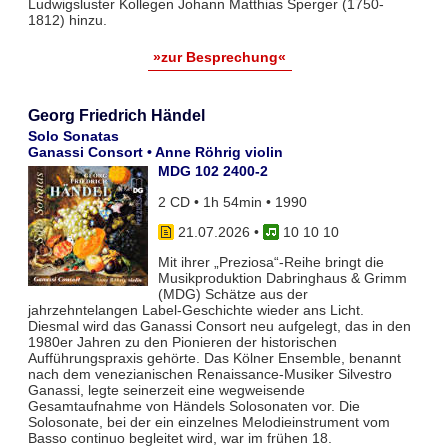
Ludwigsluster Kollegen Johann Matthias Sperger (1750-
1812) hinzu.
»zur Besprechung«
Georg Friedrich Händel
Solo Sonatas
Ganassi Consort • Anne Röhrig violin
MDG 102 2400-2
2 CD • 1h 54min • 1990
21.07.2026
•
10 10 10
Mit ihrer „Preziosa“-Reihe bringt die
Musikproduktion Dabringhaus & Grimm
(MDG) Schätze aus der
jahrzehntelangen Label-Geschichte wieder ans Licht.
Diesmal wird das Ganassi Consort neu aufgelegt, das in den
1980er Jahren zu den Pionieren der historischen
Aufführungspraxis gehörte. Das Kölner Ensemble, benannt
nach dem venezianischen Renaissance-Musiker Silvestro
Ganassi, legte seinerzeit eine wegweisende
Gesamtaufnahme von Händels Solosonaten vor. Die
Solosonate, bei der ein einzelnes Melodieinstrument vom
Basso continuo begleitet wird, war im frühen 18.