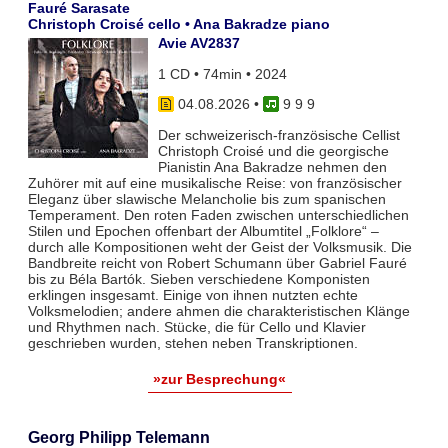
Fauré Sarasate
Christoph Croisé cello • Ana Bakradze piano
Avie AV2837
1 CD • 74min • 2024
04.08.2026
•
9 9 9
Der schweizerisch-französische Cellist
Christoph Croisé und die georgische
Pianistin Ana Bakradze nehmen den
Zuhörer mit auf eine musikalische Reise: von französischer
Eleganz über slawische Melancholie bis zum spanischen
Temperament. Den roten Faden zwischen unterschiedlichen
Stilen und Epochen offenbart der Albumtitel „Folklore“ –
durch alle Kompositionen weht der Geist der Volksmusik. Die
Bandbreite reicht von Robert Schumann über Gabriel Fauré
bis zu Béla Bartók. Sieben verschiedene Komponisten
erklingen insgesamt. Einige von ihnen nutzten echte
Volksmelodien; andere ahmen die charakteristischen Klänge
und Rhythmen nach. Stücke, die für Cello und Klavier
geschrieben wurden, stehen neben Transkriptionen.
»zur Besprechung«
Georg Philipp Telemann