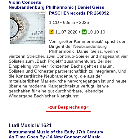
Violin Concerts
Neubrandenburg Philharmonic | Daniel Geiss
PASCHENrecords PR 260092
1 CD • 63min • 2025
11.07.2026
•
10 10 10
Von „großer Kammermusik” spricht der
Dirigent der Neubrandenburg
Philharmonic, Daniel Geiss, wenn er
vierzehn Streicher, zwei Continuo-Spieler und insgesamt vier
Solisten zum „Bach Projekt“ zusammenführt. Bei der
Einspielung von vier Konzerten Bachs geht es darum,
Solisten und Orchester partnerschaftlich zu integrieren. Und
die Konzertkirche Neubrandenburg, die aus der
mittelalterlichen Marienkirche hervorgegangen ist und heute
über eine moderne Klangarchitektur verfügt, ist wie
geschaffen für eine gut durchhörbare, lebendige
Wiedergabe Bach’scher Klangkunst.
»zur Besprechung«
Ludi Musici // 1621
Instrumental Music of the Early 17th Century
As Time Goes By // A New Consort of Music