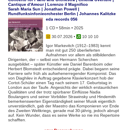
Cantique d'Amour | Lorenzo il Magnifico
Sarah Maria Sun | Jonathan Powell |
Rundfunksinfonieorchester Berlin | Johannes Kalitzke
eda records 056
1 CD • 58min • 2025
30.07.2026
•
10 10 10
Igor Markevitch (1912–1983) kennt
man mit gut 250 überlieferten
Aufnahmen vor allem als stilbildenden
Dirigenten, der – selbst von Hermann Scherchen
ausgebildet – später Künstler wie Daniel Barenboim oder
Herbert Blomstedt entscheidend prägte. Dabei begann seine
Karriere sehr früh als aufsehenerregender Komponist. Das
von Diaghilev in Auftrag gegebene Klavierkonzert hob der
Cortot-Schüler einen Tag nach seinem 17. Geburtstag in
London aus der Taufe. Angesichts der wirklich erstaunlichen
Qualitäten und der trotz spürbarer Einflüsse Nadia
Boulangers und seiner Vorbilder Strawinsky und Hindemith
bemerkenswerten Eigenständigkeit seiner Musik eigentlich
unverständlich, gab der Maestro das Komponieren vor Ende
des Zweiten Weltkriegs, gerade mal 30-jährig, jedoch abrupt
auf. Kein Wunder, dass es seine Werke so nie ins Repertoire
schafften.