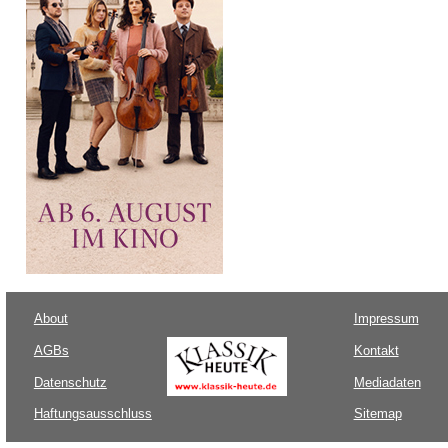
About
Impressum
AGBs
Kontakt
Datenschutz
Mediadaten
Haftungsausschluss
Sitemap