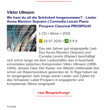
Viktor Ullmann
Wo hast du all die Schönheit hergenommen? - Lieder
Aurea Marston Soprano | Conrnelia Lenzin Piano
Prospero Classical PROSP0144
1 CD • 40min • 2025
24.07.2026
•
8 8 8
Das seit Jahren gut eingespielte Lied-
Duo Aurea Marston (Sopran) und
Cornelia Lenzin (Klavier) beschäftigt
sich schon lange mit dem Liedschaffen des in Auschwitz
ermordeten jüdischen Komponisten Viktor Ullmann (1898-
1944), dessen Oper
Der Kaiser von Atlantis
mittlerweile fast
schon ein Repertoirestück geworden ist. In Riga haben sie
im vergangenen Jahr einige seiner Lieder und Zyklen für
das Schweizer Label Prospero in engagierter und
kompetenter Weise eingespielt.
»zur Besprechung«
Anzeige