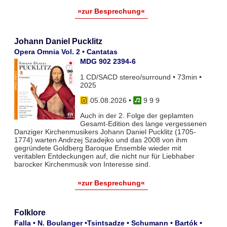
»zur Besprechung«
Johann Daniel Pucklitz
Opera Omnia Vol. 2 • Cantatas
MDG 902 2394-6
1 CD/SACD stereo/surround • 73min •
2025
05.08.2026
•
9 9 9
Auch in der 2. Folge der geplamten
Gesamt-Edition des lange vergessenen
Danziger Kirchenmusikers Johann Daniel Pucklitz (1705-
1774) warten Andrzej Szadejko und das 2008 von ihm
gegründete Goldberg Baroque Ensemble wieder mit
veritablen Entdeckungen auf, die nicht nur für Liebhaber
barocker Kirchenmusik von Interesse sind.
»zur Besprechung«
Folklore
Falla • N. Boulanger •Tsintsadze • Schumann • Bartók •