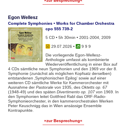
»zur Besprechung«
Egon Wellesz
Complete Symphonies • Works for Chamber Orchestra
cpo 555 739-2
5 CD • 5h 30min • 2001-2004, 2009
29.07.2026
•
9 9 9
Die vorliegende Egon-Wellesz-
Anthologie umfasst als kombinierte
Wiederveröffentlichung in einer Box auf
4 CDs sämtliche neun Symphonien und den 1969 vor der 8.
Symphonie (zunächst als möglichen Kopfsatz derselben)
entstandenen ‚Symphonischen Epilog‘ sowie auf einer
weiteren CD sämtliche Werke für Kammerorchester mit
Ausnahme der
Pastorale
von 1935, des
Oktetts op. 67
(1948-49) und des späten
Divertimento op. 107
von 1969. In
den Symphonien leitet Gottfried Rabl das ORF-Radio-
Symphonieorchester, in den kammerorchestralen Werken
Peter Keuschnigg das in Wien ansässige Ensemble
Kontrapunkte.
»zur Besprechung«