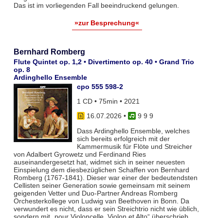
Das ist im vorliegenden Fall beeindruckend gelungen.
»zur Besprechung«
Bernhard Romberg
Flute Quintet op. 1,2 • Divertimento op. 40 • Grand Trio
op. 8
Ardinghello Ensemble
cpo 555 598-2
1 CD • 75min • 2021
16.07.2026
•
9 9 9
Dass Ardinghello Ensemble, welches
sich bereits erfolgreich mit der
Kammermusik für Flöte und Streicher
von Adalbert Gyrowetz und Ferdinand Ries
auseinandergesetzt hat, widmet sich in seiner neuesten
Einspielung dem diesbezüglichen Schaffen von Bernhard
Romberg (1767-1841). Dieser war einer der bedeutendsten
Cellisten seiner Generation sowie gemeinsam mit seinem
geigenden Vetter und Duo-Partner Andreas Romberg
Orchesterkollege von Ludwig van Beethoven in Bonn. Da
verwundert es nicht, dass er sein Streichtrio nicht wie üblich,
sondern mit „pour Violoncelle, Violon et Alto“ überschrieb.