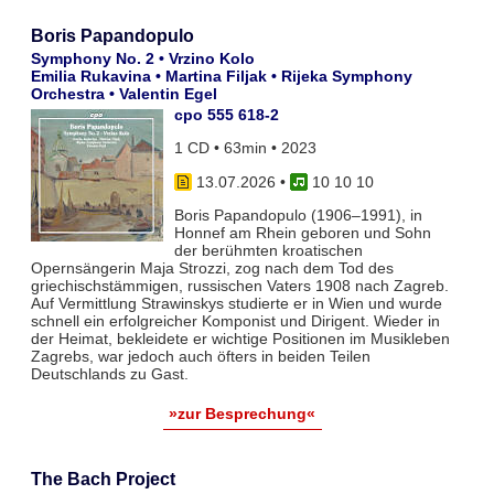
Boris Papandopulo
Symphony No. 2 • Vrzino Kolo
Emilia Rukavina • Martina Filjak • Rijeka Symphony
Orchestra • Valentin Egel
cpo 555 618-2
1 CD • 63min • 2023
13.07.2026
•
10 10 10
Boris Papandopulo (1906–1991), in
Honnef am Rhein geboren und Sohn
der berühmten kroatischen
Opernsängerin Maja Strozzi, zog nach dem Tod des
griechischstämmigen, russischen Vaters 1908 nach Zagreb.
Auf Vermittlung Strawinskys studierte er in Wien und wurde
schnell ein erfolgreicher Komponist und Dirigent. Wieder in
der Heimat, bekleidete er wichtige Positionen im Musikleben
Zagrebs, war jedoch auch öfters in beiden Teilen
Deutschlands zu Gast.
»zur Besprechung«
The Bach Project