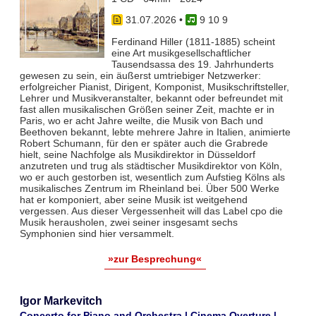
31.07.2026
•
9 10 9
Ferdinand Hiller (1811-1885) scheint
eine Art musikgesellschaftlicher
Tausendsassa des 19. Jahrhunderts
gewesen zu sein, ein äußerst umtriebiger Netzwerker:
erfolgreicher Pianist, Dirigent, Komponist, Musikschriftsteller,
Lehrer und Musikveranstalter, bekannt oder befreundet mit
fast allen musikalischen Größen seiner Zeit, machte er in
Paris, wo er acht Jahre weilte, die Musik von Bach und
Beethoven bekannt, lebte mehrere Jahre in Italien, animierte
Robert Schumann, für den er später auch die Grabrede
hielt, seine Nachfolge als Musikdirektor in Düsseldorf
anzutreten und trug als städtischer Musikdirektor von Köln,
wo er auch gestorben ist, wesentlich zum Aufstieg Kölns als
musikalisches Zentrum im Rheinland bei. Über 500 Werke
hat er komponiert, aber seine Musik ist weitgehend
vergessen. Aus dieser Vergessenheit will das Label cpo die
Musik herausholen, zwei seiner insgesamt sechs
Symphonien sind hier versammelt.
»zur Besprechung«
Igor Markevitch
Concerto for Piano and Orchestra | Cinema Overture |