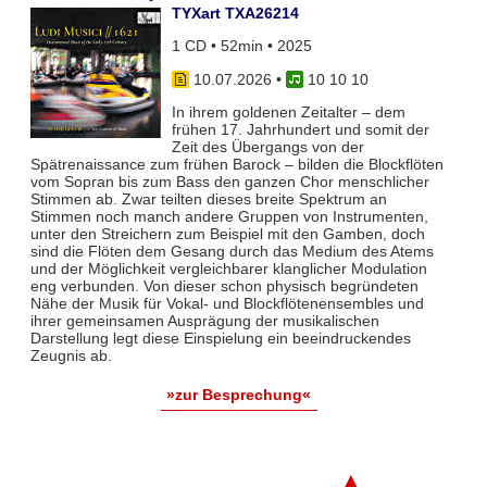
TYXart TXA26214
1 CD • 52min • 2025
10.07.2026
•
10 10 10
In ihrem goldenen Zeitalter – dem
frühen 17. Jahrhundert und somit der
Zeit des Übergangs von der
Spätrenaissance zum frühen Barock – bilden die Blockflöten
vom Sopran bis zum Bass den ganzen Chor menschlicher
Stimmen ab. Zwar teil­ten dieses breite Spektrum an
Stimmen noch manch andere Gruppen von Instrumenten,
unter den Streichern zum Bei­spiel mit den Gamben, doch
sind die Flöten dem Gesang durch das Medium des Atems
und der Möglichkeit vergleich­barer klanglicher Modulation
eng verbunden. Von dieser schon physisch begründeten
Nähe der Musik für Vokal- und Blockflö­tenensembles und
ihrer gemeinsamen Ausprägung der musikalischen
Darstellung legt diese Einspielung ein beeindruckendes
Zeugnis ab.
»zur Besprechung«
▲