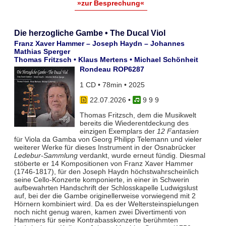
»zur Besprechung«
Die herzogliche Gambe • The Ducal Viol
Franz Xaver Hammer – Joseph Haydn – Johannes
Mathias Sperger
Thomas Fritzsch • Klaus Mertens • Michael Schönheit
Rondeau ROP6287
1 CD • 78min • 2025
22.07.2026
•
9 9 9
Thomas Fritzsch, dem die Musikwelt
bereits die Wiederentdeckung des
einzigen Exemplars der
12 Fantasien
für Viola da Gamba von Georg Philipp Telemann und vieler
weiterer Werke für dieses Instrument in der Osnabrücker
Ledebur-Sammlung
verdankt, wurde erneut fündig. Diesmal
stöberte er 14 Kompositionen von Franz Xaver Hammer
(1746-1817), für den Joseph Haydn höchstwahrscheinlich
seine Cello-Konzerte komponierte, in einer in Schwerin
aufbewahrten Handschrift der Schlosskapelle Ludwigslust
auf, bei der die Gambe originellerweise vorwiegend mit 2
Hörnern kombiniert wird. Da es der Weltersteinspielungen
noch nicht genug waren, kamen zwei Divertimenti von
Hammers für seine Kontrabasskonzerte berühmten