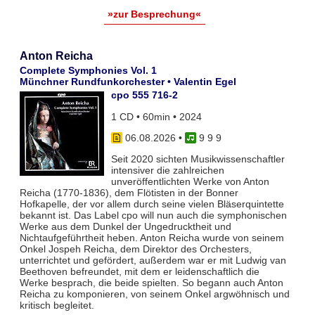
»zur Besprechung«
Anton Reicha
Complete Symphonies Vol. 1
Münchner Rundfunkorchester • Valentin Egel
cpo 555 716-2
1 CD • 60min • 2024
06.08.2026
•
9 9 9
Seit 2020 sichten Musikwissenschaftler
intensiver die zahlreichen
unveröffentlichten Werke von Anton
Reicha (1770-1836), dem Flötisten in der Bonner
Hofkapelle, der vor allem durch seine vielen Bläserquintette
bekannt ist. Das Label cpo will nun auch die symphonischen
Werke aus dem Dunkel der Ungedrucktheit und
Nichtaufgeführtheit heben. Anton Reicha wurde von seinem
Onkel Jospeh Reicha, dem Direktor des Orchesters,
unterrichtet und gefördert, außerdem war er mit Ludwig van
Beethoven befreundet, mit dem er leidenschaftlich die
Werke besprach, die beide spielten. So begann auch Anton
Reicha zu komponieren, von seinem Onkel argwöhnisch und
kritisch begleitet.