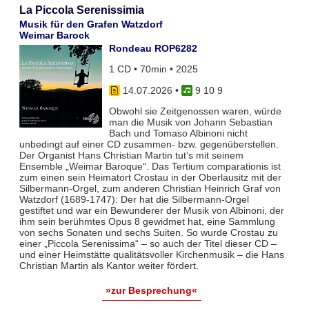
La Piccola Serenissimia
Musik für den Grafen Watzdorf
Weimar Barock
Rondeau ROP6282
1 CD • 70min • 2025
14.07.2026
•
9 10 9
Obwohl sie Zeitgenossen waren, würde
man die Musik von Johann Sebastian
Bach und Tomaso Albinoni nicht
unbedingt auf einer CD zusammen- bzw. gegenüberstellen.
Der Organist Hans Christian Martin tut’s mit seinem
Ensemble „Weimar Baroque“. Das Tertium comparationis ist
zum einen sein Heimatort Crostau in der Oberlausitz mit der
Silbermann-Orgel, zum anderen Christian Heinrich Graf von
Watzdorf (1689-1747): Der hat die Silbermann-Orgel
gestiftet und war ein Bewunderer der Musik von Albinoni, der
ihm sein berühmtes Opus 8 gewidmet hat, eine Sammlung
von sechs Sonaten und sechs Suiten. So wurde Crostau zu
einer „Piccola Serenissima“ – so auch der Titel dieser CD –
und einer Heimstätte qualitätsvoller Kirchenmusik – die Hans
Christian Martin als Kantor weiter fördert.
»zur Besprechung«