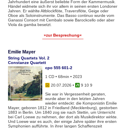
Jahrhundert eine äußerst beliebte Form der Kammermusik.
Händel widmete sich ihr vor allem in seinen ersten Londoner
Jahren. Er wählte Altblockflöte, Traversflöte, Geige oder
Oboe als Soloinstrumente. Das Basso continuo wurde vom
Ganassi Consort mit Cembalo sowie Barockcello oder aber
Viola da gamba besetzt.
»zur Besprechung«
Emilie Mayer
String Quartets Vol. 2
Constanze Quartett
cpo 555 601-2
1 CD • 68min • 2023
20.07.2026
•
9 10 9
Sie war in Vergessenheit geraten,
wurde aber in den letzten Jahren
wieder entdeckt: die Komponistin Emilie
Mayer, geboren 1812 in Friedland (Mecklenburg), gestorben
1883 in Berlin. Um 1840 zog sie nach Stettin, um Unterricht
bei Carl Loewe zu nehmen, der dort als Musikdirektor wirkte.
Und Loewe war es auch, der einige Jahre später ihre ersten
Symphonien aufführte. In ihrer langen Schaffenszeit