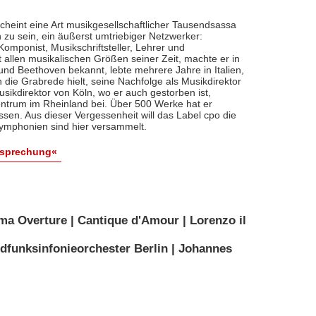
cheint eine Art musikgesellschaftlicher Tausendsassa
zu sein, ein äußerst umtriebiger Netzwerker:
, Komponist, Musikschriftsteller, Lehrer und
t allen musikalischen Größen seiner Zeit, machte er in
 und Beethoven bekannt, lebte mehrere Jahre in Italien,
die Grabrede hielt, seine Nachfolge als Musikdirektor
usikdirektor von Köln, wo er auch gestorben ist,
entrum im Rheinland bei. Über 500 Werke hat er
sen. Aus dieser Vergessenheit will das Label cpo die
ymphonien sind hier versammelt.
esprechung«
ma Overture | Cantique d'Amour | Lorenzo il
dfunksinfonieorchester Berlin | Johannes