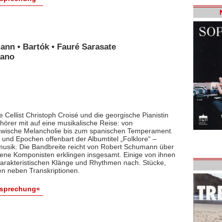
ann • Bartók • Fauré Sarasate
iano
 Cellist Christoph Croisé und die georgische Pianistin
rer mit auf eine musikalische Reise: von
lawische Melancholie bis zum spanischen Temperament.
und Epochen offenbart der Albumtitel „Folklore“ –
smusik. Die Bandbreite reicht von Robert Schumann über
dene Komponisten erklingen insgesamt. Einige von ihnen
arakteristischen Klänge und Rhythmen nach. Stücke,
en neben Transkriptionen.
esprechung«