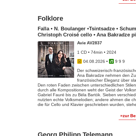
Folklore
Falla • N. Boulanger •Tsintsadze • Schum
Christoph Croisé cello • Ana Bakradze p
Avie AV2837
1 CD • 74min • 2024
04.08.2026
•
9 9 9
Der schweizerisch-französische
Ana Bakradze nehmen den Zuhö
französischer Eleganz über s
Den roten Faden zwischen unterschiedlichen Stilen 
durch alle Kompositionen weht der Geist der Volk
Gabriel Fauré bis zu Béla Bartók. Sieben verschie
nutzten echte Volksmelodien; andere ahmen die ch
die für Cello und Klavier geschrieben wurden, steh
»zur B
Georg Philipp Telemann