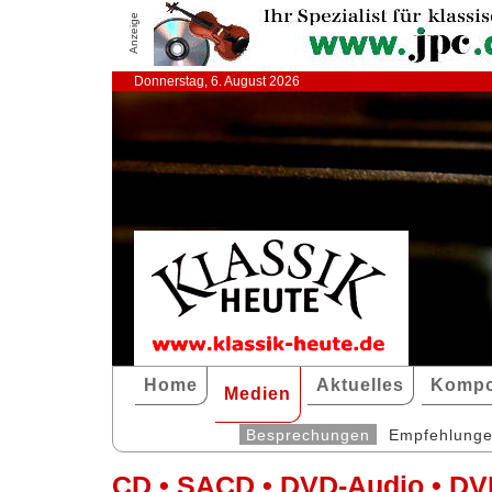
Anzeige
Donnerstag, 6. August 2026
Home
Aktuelles
Kompo
Medien
Besprechungen
Empfehlung
CD • SACD • DVD-Audio • DV