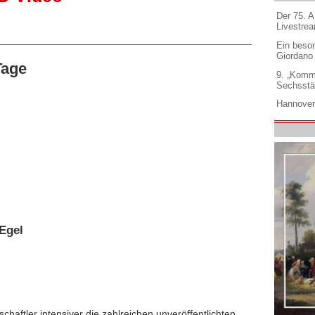
Der 75. 
Livestre
Ein beso
Giordano
Tage
9. „Komm
Sechsstä
Hannover
Egel
chaftler intensiver die zahlreichen unveröffentlichten