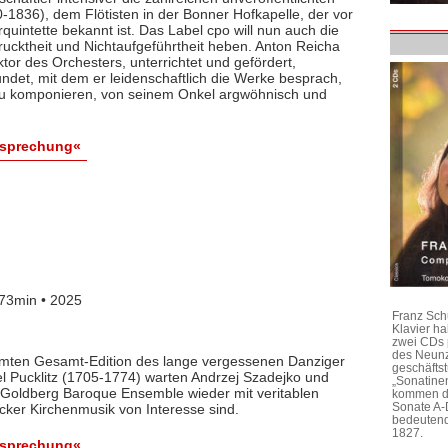
1836), dem Flötisten in der Bonner Hofkapelle, der vor
rquintette bekannt ist. Das Label cpo will nun auch die
ktheit und Nichtaufgeführtheit heben. Anton Reicha
r des Orchesters, unterrichtet und gefördert,
det, mit dem er leidenschaftlich die Werke besprach,
 zu komponieren, von seinem Onkel argwöhnisch und
esprechung«
73min • 2025
Franz Sch
Klavier h
zwei CDs 
des Neunz
lamten Gesamt-Edition des lange vergessenen Danziger
geschäftst
l Pucklitz (1705-1774) warten Andrzej Szadejko und
„Sonatine
Goldberg Baroque Ensemble wieder mit veritablen
kommen di
Sonate A-
cker Kirchenmusik von Interesse sind.
bedeutend
1827.
esprechung«