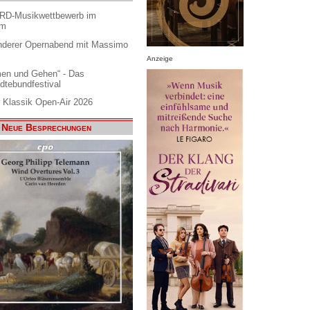
ARD-Musikwettbewerb im
am
nderer Opernabend mit Massimo
Anzeige
en und Gehen“ - Das
dtebundfestival
 Klassik Open-Air 2026
Neue Besprechungen