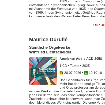
1969 vor der 8. Symphonie (zu
entstandenen ‚Symphonischen Epilog‘ sowie auf e
mit Ausnahme der
Pastorale
von 1935, des
Oktetts
von 1969. In den Symphonien leitet Gottfried Rab
kammerorchestralen Werken Peter Keuschnigg das
»zur B
Maurice Duruflé
Sämtliche Orgelwerke
Winfried Lichtscheidel
Ambiente-Audio ACD-2058
1 CD • 71min • 2025
28.07.2026
•
10 10 10
Das Gesamtwerk für Orgel von
Mehr hat der ehemalige Titular
und Orgelprofessor am dortige
mit den Werken, die überliefert sind, haderte Duru
jedes Werk froh sein, das seine kompositorischen Sel
Zuschnitt durchaus eher konservativ, wenn man Z
doch bleibt dieses Werk einzigartig. Die enge Verb