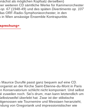
nächst als möglichen Kopfsatz derselben)
iner weiteren CD sämtliche Werke für Kammerorchester
 op. 67
(1948-49) und des späten
Divertimento op. 107
l das ORF-Radio-Symphonieorchester, in den
 in Wien ansässige Ensemble Kontrapunkte.
esprechung«
 Maurice Duruflé passt ganz bequem auf eine CD.
organist an der Kirche Saint-Etienne-du-Mont in Paris
n Konservatorium schlicht nicht komponiert. Und selbst
flé zuweilen noch. Sei’s drum, man kann letztendlich um
bstzweifel überlebt hat. Zwar ist der stilistische
eitgenossen wie Tournemire und Messiaen heranzieht,
indung von Gregorianik und impressionistischer wie