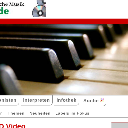
nisten
Interpreten
Infothek
Suche
en
Themen
Neuheiten
Labels im Fokus
D Video