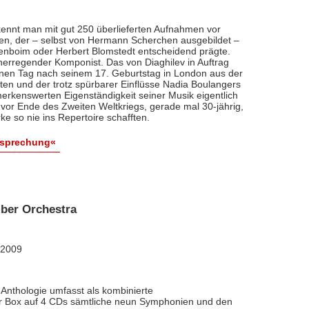
ennt man mit gut 250 überlieferten Aufnahmen vor
nten, der – selbst von Hermann Scherchen ausgebildet –
renboim oder Herbert Blomstedt entscheidend prägte.
nerregender Komponist. Das von Diaghilev in Auftrag
inen Tag nach seinem 17. Geburtstag in London aus der
äten und der trotz spürbarer Einflüsse Nadia Boulangers
erkenswerten Eigenständigkeit seiner Musik eigentlich
vor Ende des Zweiten Weltkriegs, gerade mal 30-jährig,
e so nie ins Repertoire schafften.
esprechung«
ber Orchestra
 2009
Anthologie umfasst als kombinierte
ner Box auf 4 CDs sämtliche neun Symphonien und den