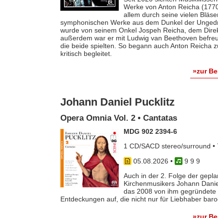
Werke von Anton Reicha (1770-
allem durch seine vielen Bläse
symphonischen Werke aus dem Dunkel der Ungedruc
wurde von seinem Onkel Jospeh Reicha, dem Direkto
außerdem war er mit Ludwig van Beethoven befreun
die beide spielten. So begann auch Anton Reicha
kritisch begleitet.
»zur B
Johann Daniel Pucklitz
Opera Omnia Vol. 2 • Cantatas
MDG 902 2394-6
1 CD/SACD stereo/surround • 
05.08.2026
•
9 9 9
Auch in der 2. Folge der gep
Kirchenmusikers Johann Danie
das 2008 von ihm gegründete 
Entdeckungen auf, die nicht nur für Liebhaber baro
»zur B