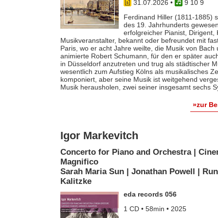
31.07.2026
•
9 10 9
Ferdinand Hiller (1811-1885) s
des 19. Jahrhunderts gewesen 
erfolgreicher Pianist, Dirigent
Musikveranstalter, bekannt oder befreundet mit fas
Paris, wo er acht Jahre weilte, die Musik von Bach
animierte Robert Schumann, für den er später auch 
in Düsseldorf anzutreten und trug als städtischer M
wesentlich zum Aufstieg Kölns als musikalisches Z
komponiert, aber seine Musik ist weitgehend verges
Musik herausholen, zwei seiner insgesamt sechs S
»zur B
Igor Markevitch
Concerto for Piano and Orchestra | Cine
Magnifico
Sarah Maria Sun | Jonathan Powell | Run
Kalitzke
eda records 056
1 CD • 58min • 2025