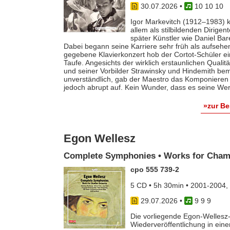
30.07.2026
•
10 10 10
Igor Markevitch (1912–1983) k
allem als stilbildenden Dirige
später Künstler wie Daniel Ba
Dabei begann seine Karriere sehr früh als aufsehe
gegebene Klavierkonzert hob der Cortot-Schüler e
Taufe. Angesichts der wirklich erstaunlichen Qualit
und seiner Vorbilder Strawinsky und Hindemith bem
unverständlich, gab der Maestro das Komponieren 
jedoch abrupt auf. Kein Wunder, dass es seine Werk
»zur B
Egon Wellesz
Complete Symphonies • Works for Cham
cpo 555 739-2
5 CD • 5h 30min • 2001-2004,
29.07.2026
•
9 9 9
Die vorliegende Egon-Wellesz-
Wiederveröffentlichung in ei