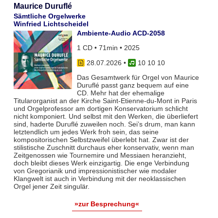
Maurice Duruflé
Sämtliche Orgelwerke
Winfried Lichtscheidel
Ambiente-Audio ACD-2058
1 CD • 71min • 2025
28.07.2026
•
10 10 10
Das Gesamtwerk für Orgel von Maurice
Duruflé passt ganz bequem auf eine
CD. Mehr hat der ehemalige
Titularorganist an der Kirche Saint-Etienne-du-Mont in Paris
und Orgelprofessor am dortigen Konservatorium schlicht
nicht komponiert. Und selbst mit den Werken, die überliefert
sind, haderte Duruflé zuweilen noch. Sei’s drum, man kann
letztendlich um jedes Werk froh sein, das seine
kompositorischen Selbstzweifel überlebt hat. Zwar ist der
stilistische Zuschnitt durchaus eher konservativ, wenn man
Zeitgenossen wie Tournemire und Messiaen heranzieht,
doch bleibt dieses Werk einzigartig. Die enge Verbindung
von Gregorianik und impressionistischer wie modaler
Klangwelt ist auch in Verbindung mit der neoklassischen
Orgel jener Zeit singulär.
»zur Besprechung«