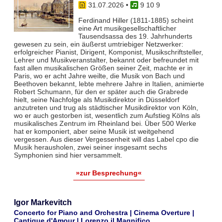
31.07.2026
•
9 10 9
Ferdinand Hiller (1811-1885) scheint
eine Art musikgesellschaftlicher
Tausendsassa des 19. Jahrhunderts
gewesen zu sein, ein äußerst umtriebiger Netzwerker:
erfolgreicher Pianist, Dirigent, Komponist, Musikschriftsteller,
Lehrer und Musikveranstalter, bekannt oder befreundet mit
fast allen musikalischen Größen seiner Zeit, machte er in
Paris, wo er acht Jahre weilte, die Musik von Bach und
Beethoven bekannt, lebte mehrere Jahre in Italien, animierte
Robert Schumann, für den er später auch die Grabrede
hielt, seine Nachfolge als Musikdirektor in Düsseldorf
anzutreten und trug als städtischer Musikdirektor von Köln,
wo er auch gestorben ist, wesentlich zum Aufstieg Kölns als
musikalisches Zentrum im Rheinland bei. Über 500 Werke
hat er komponiert, aber seine Musik ist weitgehend
vergessen. Aus dieser Vergessenheit will das Label cpo die
Musik herausholen, zwei seiner insgesamt sechs
Symphonien sind hier versammelt.
»zur Besprechung«
Igor Markevitch
Concerto for Piano and Orchestra | Cinema Overture |
Cantique d'Amour | Lorenzo il Magnifico