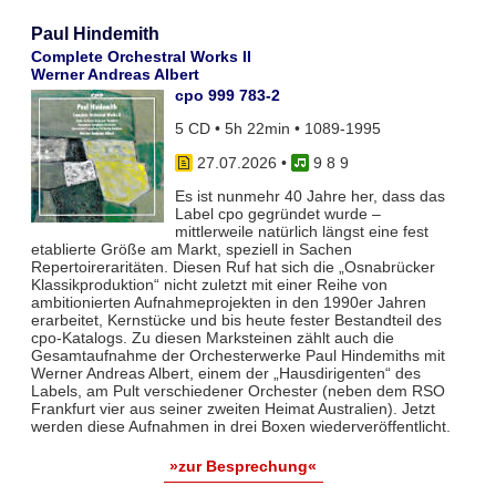
Paul Hindemith
Complete Orchestral Works II
Werner Andreas Albert
cpo 999 783-2
5 CD • 5h 22min • 1089-1995
27.07.2026
•
9 8 9
Es ist nunmehr 40 Jahre her, dass das
Label cpo gegründet wurde –
mittlerweile natürlich längst eine fest
etablierte Größe am Markt, speziell in Sachen
Repertoireraritäten. Diesen Ruf hat sich die „Osnabrücker
Klassikproduktion“ nicht zuletzt mit einer Reihe von
ambitionierten Aufnahmeprojekten in den 1990er Jahren
erarbeitet, Kernstücke und bis heute fester Bestandteil des
cpo-Katalogs. Zu diesen Marksteinen zählt auch die
Gesamtaufnahme der Orchesterwerke Paul Hindemiths mit
Werner Andreas Albert, einem der „Hausdirigenten“ des
Labels, am Pult verschiedener Orchester (neben dem RSO
Frankfurt vier aus seiner zweiten Heimat Australien). Jetzt
werden diese Aufnahmen in drei Boxen wiederveröffentlicht.
»zur Besprechung«