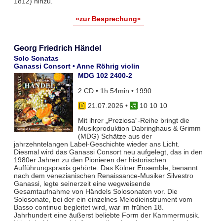
1812) hinzu.
»zur Besprechung«
Georg Friedrich Händel
Solo Sonatas
Ganassi Consort • Anne Röhrig violin
MDG 102 2400-2
2 CD • 1h 54min • 1990
21.07.2026
•
10 10 10
Mit ihrer „Preziosa“-Reihe bringt die
Musikproduktion Dabringhaus & Grimm
(MDG) Schätze aus der
jahrzehntelangen Label-Geschichte wieder ans Licht.
Diesmal wird das Ganassi Consort neu aufgelegt, das in den
1980er Jahren zu den Pionieren der historischen
Aufführungspraxis gehörte. Das Kölner Ensemble, benannt
nach dem venezianischen Renaissance-Musiker Silvestro
Ganassi, legte seinerzeit eine wegweisende
Gesamtaufnahme von Händels Solosonaten vor. Die
Solosonate, bei der ein einzelnes Melodieinstrument vom
Basso continuo begleitet wird, war im frühen 18.
Jahrhundert eine äußerst beliebte Form der Kammermusik.