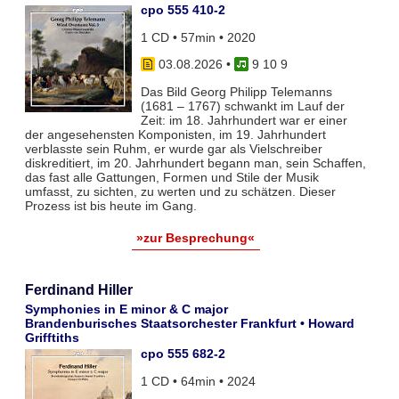
cpo 555 410-2
1 CD • 57min • 2020
03.08.2026
•
9 10 9
Das Bild Georg Philipp Telemanns
(1681 – 1767) schwankt im Lauf der
Zeit: im 18. Jahrhundert war er einer
der angesehensten Komponisten, im 19. Jahrhundert
verblasste sein Ruhm, er wurde gar als Vielschreiber
diskreditiert, im 20. Jahrhundert begann man, sein Schaffen,
das fast alle Gattungen, Formen und Stile der Musik
umfasst, zu sichten, zu werten und zu schätzen. Dieser
Prozess ist bis heute im Gang.
»zur Besprechung«
Ferdinand Hiller
Symphonies in E minor & C major
Brandenburisches Staatsorchester Frankfurt • Howard
Grifftiths
cpo 555 682-2
1 CD • 64min • 2024