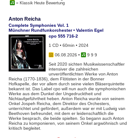
= Klassik Heute Bewertung
Anton Reicha
Complete Symphonies Vol. 1
Münchner Rundfunkorchester • Valentin Egel
cpo 555 716-2
1 CD • 60min • 2024
06.08.2026
•
9 9 9
Seit 2020 sichten Musikwissenschaftler
intensiver die zahlreichen
unveröffentlichten Werke von Anton
Reicha (1770-1836), dem Flötisten in der Bonner
Hofkapelle, der vor allem durch seine vielen Bläserquintette
bekannt ist. Das Label cpo will nun auch die symphonischen
Werke aus dem Dunkel der Ungedrucktheit und
Nichtaufgeführtheit heben. Anton Reicha wurde von seinem
Onkel Jospeh Reicha, dem Direktor des Orchesters,
unterrichtet und gefördert, außerdem war er mit Ludwig van
Beethoven befreundet, mit dem er leidenschaftlich die
Werke besprach, die beide spielten. So begann auch Anton
Reicha zu komponieren, von seinem Onkel argwöhnisch und
kritisch begleitet.