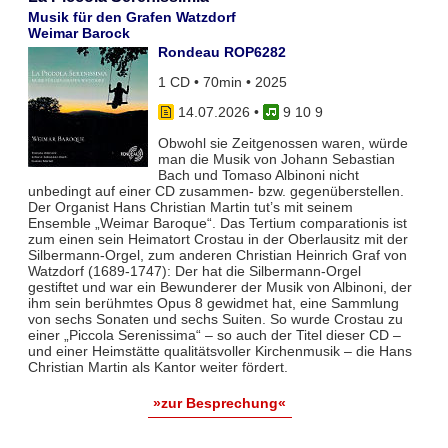
Musik für den Grafen Watzdorf
Weimar Barock
Rondeau ROP6282
1 CD • 70min • 2025
14.07.2026
•
9 10 9
Obwohl sie Zeitgenossen waren, würde
man die Musik von Johann Sebastian
Bach und Tomaso Albinoni nicht
unbedingt auf einer CD zusammen- bzw. gegenüberstellen.
Der Organist Hans Christian Martin tut’s mit seinem
Ensemble „Weimar Baroque“. Das Tertium comparationis ist
zum einen sein Heimatort Crostau in der Oberlausitz mit der
Silbermann-Orgel, zum anderen Christian Heinrich Graf von
Watzdorf (1689-1747): Der hat die Silbermann-Orgel
gestiftet und war ein Bewunderer der Musik von Albinoni, der
ihm sein berühmtes Opus 8 gewidmet hat, eine Sammlung
von sechs Sonaten und sechs Suiten. So wurde Crostau zu
einer „Piccola Serenissima“ – so auch der Titel dieser CD –
und einer Heimstätte qualitätsvoller Kirchenmusik – die Hans
Christian Martin als Kantor weiter fördert.
»zur Besprechung«