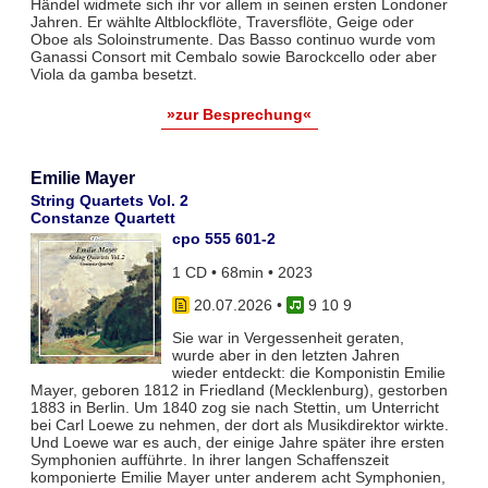
Händel widmete sich ihr vor allem in seinen ersten Londoner
Jahren. Er wählte Altblockflöte, Traversflöte, Geige oder
Oboe als Soloinstrumente. Das Basso continuo wurde vom
Ganassi Consort mit Cembalo sowie Barockcello oder aber
Viola da gamba besetzt.
»zur Besprechung«
Emilie Mayer
String Quartets Vol. 2
Constanze Quartett
cpo 555 601-2
1 CD • 68min • 2023
20.07.2026
•
9 10 9
Sie war in Vergessenheit geraten,
wurde aber in den letzten Jahren
wieder entdeckt: die Komponistin Emilie
Mayer, geboren 1812 in Friedland (Mecklenburg), gestorben
1883 in Berlin. Um 1840 zog sie nach Stettin, um Unterricht
bei Carl Loewe zu nehmen, der dort als Musikdirektor wirkte.
Und Loewe war es auch, der einige Jahre später ihre ersten
Symphonien aufführte. In ihrer langen Schaffenszeit
komponierte Emilie Mayer unter anderem acht Symphonien,