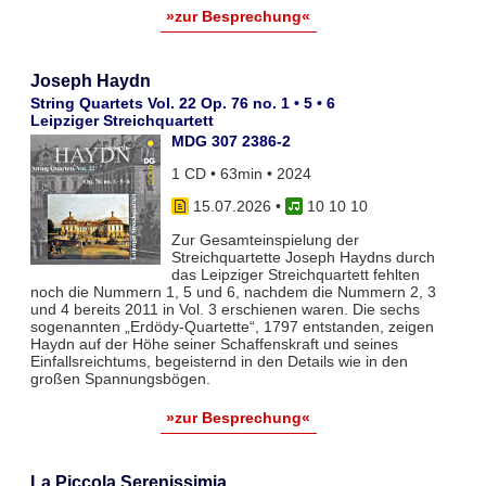
»zur Besprechung«
Joseph Haydn
String Quartets Vol. 22 Op. 76 no. 1 • 5 • 6
Leipziger Streichquartett
MDG 307 2386-2
1 CD • 63min • 2024
15.07.2026
•
10 10 10
Zur Gesamteinspielung der
Streichquartette Joseph Haydns durch
das Leipziger Streichquartett fehlten
noch die Nummern 1, 5 und 6, nachdem die Nummern 2, 3
und 4 bereits 2011 in Vol. 3 erschienen waren. Die sechs
sogenannten „Erdödy-Quartette“, 1797 entstanden, zeigen
Haydn auf der Höhe seiner Schaffenskraft und seines
Einfallsreichtums, begeisternd in den Details wie in den
großen Spannungsbögen.
»zur Besprechung«
La Piccola Serenissimia