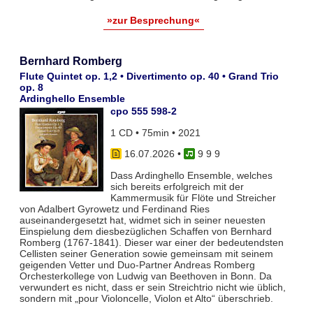
»zur Besprechung«
Bernhard Romberg
Flute Quintet op. 1,2 • Divertimento op. 40 • Grand Trio
op. 8
Ardinghello Ensemble
cpo 555 598-2
1 CD • 75min • 2021
16.07.2026
•
9 9 9
Dass Ardinghello Ensemble, welches
sich bereits erfolgreich mit der
Kammermusik für Flöte und Streicher
von Adalbert Gyrowetz und Ferdinand Ries
auseinandergesetzt hat, widmet sich in seiner neuesten
Einspielung dem diesbezüglichen Schaffen von Bernhard
Romberg (1767-1841). Dieser war einer der bedeutendsten
Cellisten seiner Generation sowie gemeinsam mit seinem
geigenden Vetter und Duo-Partner Andreas Romberg
Orchesterkollege von Ludwig van Beethoven in Bonn. Da
verwundert es nicht, dass er sein Streichtrio nicht wie üblich,
sondern mit „pour Violoncelle, Violon et Alto“ überschrieb.