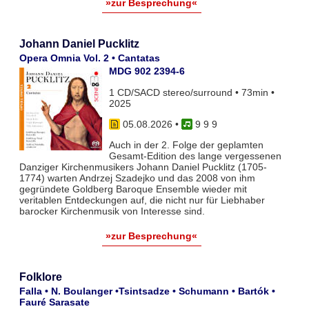
»zur Besprechung«
Johann Daniel Pucklitz
Opera Omnia Vol. 2 • Cantatas
MDG 902 2394-6
1 CD/SACD stereo/surround • 73min •
2025
05.08.2026
•
9 9 9
Auch in der 2. Folge der geplamten
Gesamt-Edition des lange vergessenen
Danziger Kirchenmusikers Johann Daniel Pucklitz (1705-
1774) warten Andrzej Szadejko und das 2008 von ihm
gegründete Goldberg Baroque Ensemble wieder mit
veritablen Entdeckungen auf, die nicht nur für Liebhaber
barocker Kirchenmusik von Interesse sind.
»zur Besprechung«
Folklore
Falla • N. Boulanger •Tsintsadze • Schumann • Bartók •
Fauré Sarasate