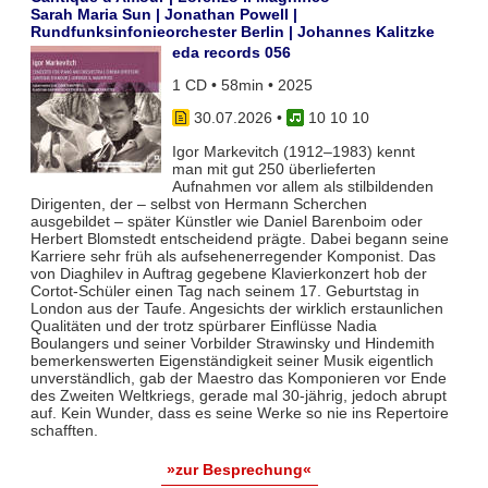
Sarah Maria Sun | Jonathan Powell |
Rundfunksinfonieorchester Berlin | Johannes Kalitzke
eda records 056
1 CD • 58min • 2025
30.07.2026
•
10 10 10
Igor Markevitch (1912–1983) kennt
man mit gut 250 überlieferten
Aufnahmen vor allem als stilbildenden
Dirigenten, der – selbst von Hermann Scherchen
ausgebildet – später Künstler wie Daniel Barenboim oder
Herbert Blomstedt entscheidend prägte. Dabei begann seine
Karriere sehr früh als aufsehenerregender Komponist. Das
von Diaghilev in Auftrag gegebene Klavierkonzert hob der
Cortot-Schüler einen Tag nach seinem 17. Geburtstag in
London aus der Taufe. Angesichts der wirklich erstaunlichen
Qualitäten und der trotz spürbarer Einflüsse Nadia
Boulangers und seiner Vorbilder Strawinsky und Hindemith
bemerkenswerten Eigenständigkeit seiner Musik eigentlich
unverständlich, gab der Maestro das Komponieren vor Ende
des Zweiten Weltkriegs, gerade mal 30-jährig, jedoch abrupt
auf. Kein Wunder, dass es seine Werke so nie ins Repertoire
schafften.
»zur Besprechung«