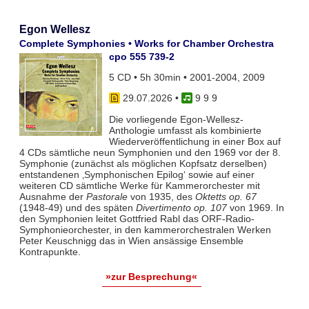
Egon Wellesz
Complete Symphonies • Works for Chamber Orchestra
cpo 555 739-2
5 CD • 5h 30min • 2001-2004, 2009
29.07.2026
•
9 9 9
Die vorliegende Egon-Wellesz-
Anthologie umfasst als kombinierte
Wiederveröffentlichung in einer Box auf
4 CDs sämtliche neun Symphonien und den 1969 vor der 8.
Symphonie (zunächst als möglichen Kopfsatz derselben)
entstandenen ‚Symphonischen Epilog‘ sowie auf einer
weiteren CD sämtliche Werke für Kammerorchester mit
Ausnahme der
Pastorale
von 1935, des
Oktetts op. 67
(1948-49) und des späten
Divertimento op. 107
von 1969. In
den Symphonien leitet Gottfried Rabl das ORF-Radio-
Symphonieorchester, in den kammerorchestralen Werken
Peter Keuschnigg das in Wien ansässige Ensemble
Kontrapunkte.
»zur Besprechung«