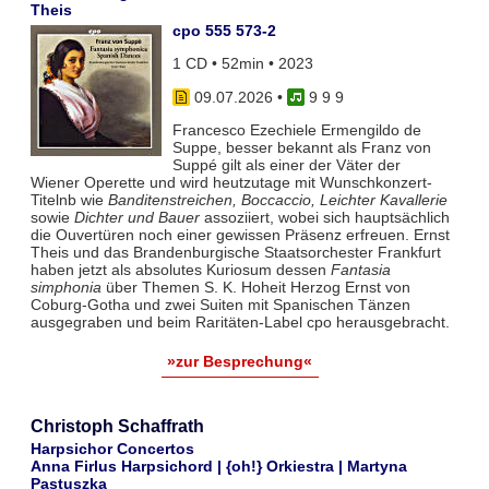
Theis
cpo 555 573-2
1 CD • 52min • 2023
09.07.2026
•
9 9 9
Francesco Ezechiele Ermengildo de
Suppe, besser bekannt als Franz von
Suppé gilt als einer der Väter der
Wiener Operette und wird heutzutage mit Wunschkonzert-
Titelnb wie
Banditenstreichen, Boccaccio, Leichter Kavallerie
sowie
Dichter und Bauer
assoziiert, wobei sich hauptsächlich
die Ouvertüren noch einer gewissen Präsenz erfreuen. Ernst
Theis und das Brandenburgische Staatsorchester Frankfurt
haben jetzt als absolutes Kuriosum dessen
Fantasia
simphonia
über Themen S. K. Hoheit Herzog Ernst von
Coburg-Gotha und zwei Suiten mit Spanischen Tänzen
ausgegraben und beim Raritäten-Label cpo herausgebracht.
»zur Besprechung«
Christoph Schaffrath
Harpsichor Concertos
Anna Firlus Harpsichord | {oh!} Orkiestra | Martyna
Pastuszka