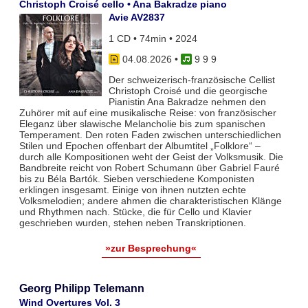
Christoph Croisé cello • Ana Bakradze piano
Avie AV2837
1 CD • 74min • 2024
04.08.2026
•
9 9 9
Der schweizerisch-französische Cellist
Christoph Croisé und die georgische
Pianistin Ana Bakradze nehmen den
Zuhörer mit auf eine musikalische Reise: von französischer
Eleganz über slawische Melancholie bis zum spanischen
Temperament. Den roten Faden zwischen unterschiedlichen
Stilen und Epochen offenbart der Albumtitel „Folklore“ –
durch alle Kompositionen weht der Geist der Volksmusik. Die
Bandbreite reicht von Robert Schumann über Gabriel Fauré
bis zu Béla Bartók. Sieben verschiedene Komponisten
erklingen insgesamt. Einige von ihnen nutzten echte
Volksmelodien; andere ahmen die charakteristischen Klänge
und Rhythmen nach. Stücke, die für Cello und Klavier
geschrieben wurden, stehen neben Transkriptionen.
»zur Besprechung«
Georg Philipp Telemann
Wind Overtures Vol. 3