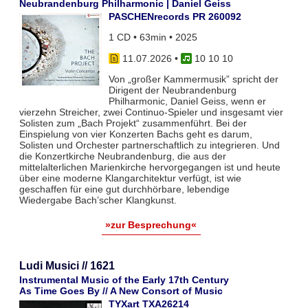
Neubrandenburg Philharmonic | Daniel Geiss
PASCHENrecords PR 260092
1 CD • 63min • 2025
11.07.2026
•
10 10 10
Von „großer Kammermusik” spricht der
Dirigent der Neubrandenburg
Philharmonic, Daniel Geiss, wenn er
vierzehn Streicher, zwei Continuo-Spieler und insgesamt vier
Solisten zum „Bach Projekt“ zusammenführt. Bei der
Einspielung von vier Konzerten Bachs geht es darum,
Solisten und Orchester partnerschaftlich zu integrieren. Und
die Konzertkirche Neubrandenburg, die aus der
mittelalterlichen Marienkirche hervorgegangen ist und heute
über eine moderne Klangarchitektur verfügt, ist wie
geschaffen für eine gut durchhörbare, lebendige
Wiedergabe Bach’scher Klangkunst.
»zur Besprechung«
Ludi Musici // 1621
Instrumental Music of the Early 17th Century
As Time Goes By // A New Consort of Music
TYXart TXA26214