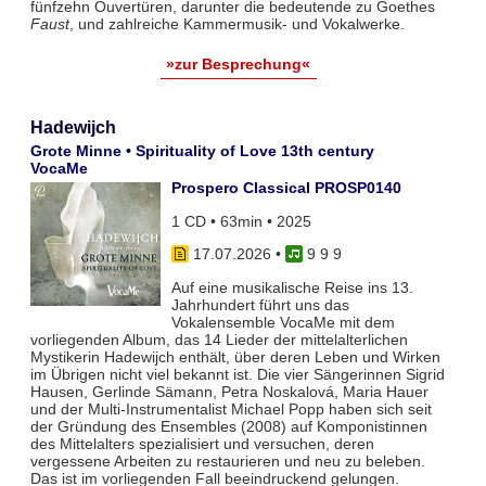
fünfzehn Ouvertüren, darunter die bedeutende zu Goethes
Faust
, und zahlreiche Kammermusik- und Vokalwerke.
»zur Besprechung«
Hadewijch
Grote Minne • Spirituality of Love 13th century
VocaMe
Prospero Classical PROSP0140
1 CD • 63min • 2025
17.07.2026
•
9 9 9
Auf eine musikalische Reise ins 13.
Jahrhundert führt uns das
Vokalensemble VocaMe mit dem
vorliegenden Album, das 14 Lieder der mittelalterlichen
Mystikerin Hadewijch enthält, über deren Leben und Wirken
im Übrigen nicht viel bekannt ist. Die vier Sängerinnen Sigrid
Hausen, Gerlinde Sämann, Petra Noskalová, Maria Hauer
und der Multi-Instrumentalist Michael Popp haben sich seit
der Gründung des Ensembles (2008) auf Komponistinnen
des Mittelalters spezialisiert und versuchen, deren
vergessene Arbeiten zu restaurieren und neu zu beleben.
Das ist im vorliegenden Fall beeindruckend gelungen.