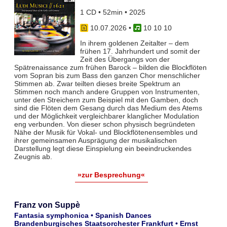
1 CD • 52min • 2025
10.07.2026
•
10 10 10
In ihrem goldenen Zeitalter – dem
frühen 17. Jahrhundert und somit der
Zeit des Übergangs von der
Spätrenaissance zum frühen Barock – bilden die Blockflöten
vom Sopran bis zum Bass den ganzen Chor menschlicher
Stimmen ab. Zwar teil­ten dieses breite Spektrum an
Stimmen noch manch andere Gruppen von Instrumenten,
unter den Streichern zum Bei­spiel mit den Gamben, doch
sind die Flöten dem Gesang durch das Medium des Atems
und der Möglichkeit vergleich­barer klanglicher Modulation
eng verbunden. Von dieser schon physisch begründeten
Nähe der Musik für Vokal- und Blockflö­tenensembles und
ihrer gemeinsamen Ausprägung der musikalischen
Darstellung legt diese Einspielung ein beeindruckendes
Zeugnis ab.
»zur Besprechung«
Franz von Suppè
Fantasia symphonica • Spanish Dances
Brandenburgisches Staatsorchester Frankfurt • Ernst