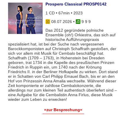
Prospero Classical PROSP0142
1 CD • 67min • 2023
08.07.2026
•
9 9 9
Das 2012 gegründete polnische
Ensemble (oh!) Orkiestra, das sich auf
historische Aufführungspraxis
spezialisiert hat, ist bei der Suche nach vergessenen
Barockkomponisten auf Christoph Schaffrath gestoßen, der
sich vor allem mit Musik für Cembalo beschäftigt hat.
Schaffrath (1709 – 1763), in Hohenstein bei Dresden
geboren, trat 1734 in die Kapelle des preußischen Prinzen
Friedrich in Ruppin ein, um 1740 nach der Krönung
Friedrichs II. in der Berliner Hofkapelle zu wirken. Dort stand
er in Schatten von Carl Philipp Emauel Bach, bis er an den
Hof von Prinzessin Anna Amalia wechselte. Während dieser
Zeit komponierte er zahllose Cembalokonzerte, die
allerdings nur zum kleinen Teil authentisch überliefert sind –
eine Aufgabe für die Cembalistin Anna Firlus, diese Musik
wieder zum Leben zu erwecken!
»zur Besprechung«