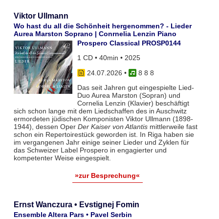
Viktor Ullmann
Wo hast du all die Schönheit hergenommen? - Lieder
Aurea Marston Soprano | Conrnelia Lenzin Piano
Prospero Classical PROSP0144
1 CD • 40min • 2025
24.07.2026
•
8 8 8
Das seit Jahren gut eingespielte Lied-
Duo Aurea Marston (Sopran) und
Cornelia Lenzin (Klavier) beschäftigt
sich schon lange mit dem Liedschaffen des in Auschwitz
ermordeten jüdischen Komponisten Viktor Ullmann (1898-
1944), dessen Oper
Der Kaiser von Atlantis
mittlerweile fast
schon ein Repertoirestück geworden ist. In Riga haben sie
im vergangenen Jahr einige seiner Lieder und Zyklen für
das Schweizer Label Prospero in engagierter und
kompetenter Weise eingespielt.
»zur Besprechung«
Ernst Wanczura • Evstignej Fomin
Ensemble Altera Pars • Pavel Serbin