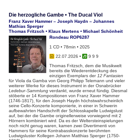
Die herzogliche Gambe • The Ducal Viol
Franz Xaver Hammer – Joseph Haydn – Johannes
Mathias Sperger
Thomas Fritzsch • Klaus Mertens • Michael Schönheit
Rondeau ROP6287
1 CD • 78min • 2025
22.07.2026
•
9 9 9
Thomas Fritzsch, dem die Musikwelt
bereits die Wiederentdeckung des
einzigen Exemplars der
12 Fantasien
für Viola da Gamba von Georg Philipp Telemann und vieler
weiterer Werke für dieses Instrument in der Osnabrücker
Ledebur-Sammlung
verdankt, wurde erneut fündig. Diesmal
stöberte er 14 Kompositionen von Franz Xaver Hammer
(1746-1817), für den Joseph Haydn höchstwahrscheinlich
seine Cello-Konzerte komponierte, in einer in Schwerin
aufbewahrten Handschrift der Schlosskapelle Ludwigslust
auf, bei der die Gambe originellerweise vorwiegend mit 2
Hörnern kombiniert wird. Da es der Weltersteinspielungen
noch nicht genug waren, kamen zwei Divertimenti von
Hammers für seine Kontrabasskonzerte berühmten
Ludwigsluster Kollegen Johann Matthias Sperger (1750-