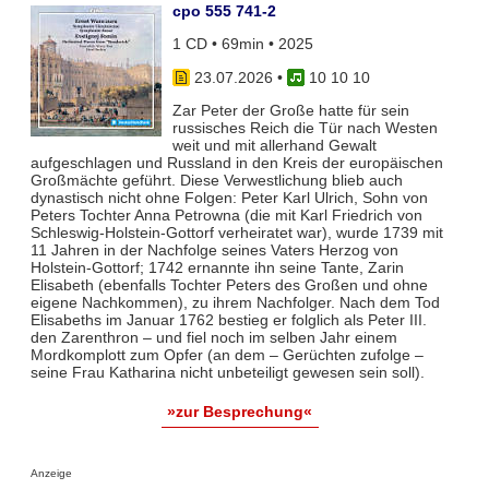
cpo 555 741-2
1 CD • 69min • 2025
23.07.2026
•
10 10 10
Zar Peter der Große hatte für sein
russisches Reich die Tür nach Westen
weit und mit allerhand Gewalt
aufgeschlagen und Russland in den Kreis der europäischen
Großmächte geführt. Diese Verwestlichung blieb auch
dynastisch nicht ohne Folgen: Peter Karl Ulrich, Sohn von
Peters Tochter Anna Petrowna (die mit Karl Friedrich von
Schleswig-Holstein-Gottorf verheiratet war), wurde 1739 mit
11 Jahren in der Nachfolge seines Vaters Herzog von
Holstein-Gottorf; 1742 ernannte ihn seine Tante, Zarin
Elisabeth (ebenfalls Tochter Peters des Großen und ohne
eigene Nachkommen), zu ihrem Nachfolger. Nach dem Tod
Elisabeths im Januar 1762 bestieg er folglich als Peter III.
den Zarenthron – und fiel noch im selben Jahr einem
Mordkomplott zum Opfer (an dem – Gerüchten zufolge –
seine Frau Katharina nicht unbeteiligt gewesen sein soll).
»zur Besprechung«
Anzeige