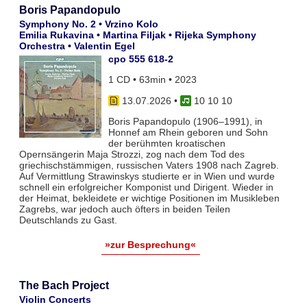
Boris Papandopulo
Symphony No. 2 • Vrzino Kolo
Emilia Rukavina • Martina Filjak • Rijeka Symphony
Orchestra • Valentin Egel
cpo 555 618-2
1 CD • 63min • 2023
13.07.2026
•
10 10 10
Boris Papandopulo (1906–1991), in
Honnef am Rhein geboren und Sohn
der berühmten kroatischen
Opernsängerin Maja Strozzi, zog nach dem Tod des
griechischstämmigen, russischen Vaters 1908 nach Zagreb.
Auf Vermittlung Strawinskys studierte er in Wien und wurde
schnell ein erfolgreicher Komponist und Dirigent. Wieder in
der Heimat, bekleidete er wichtige Positionen im Musikleben
Zagrebs, war jedoch auch öfters in beiden Teilen
Deutschlands zu Gast.
»zur Besprechung«
The Bach Project
Violin Concerts