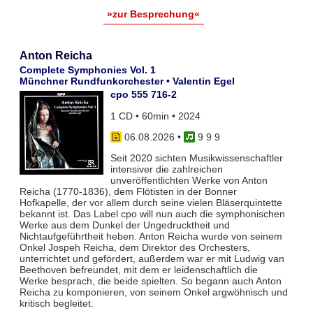
»zur Besprechung«
Anton Reicha
Complete Symphonies Vol. 1
Münchner Rundfunkorchester • Valentin Egel
cpo 555 716-2
1 CD • 60min • 2024
06.08.2026
•
9 9 9
Seit 2020 sichten Musikwissenschaftler
intensiver die zahlreichen
unveröffentlichten Werke von Anton
Reicha (1770-1836), dem Flötisten in der Bonner
Hofkapelle, der vor allem durch seine vielen Bläserquintette
bekannt ist. Das Label cpo will nun auch die symphonischen
Werke aus dem Dunkel der Ungedrucktheit und
Nichtaufgeführtheit heben. Anton Reicha wurde von seinem
Onkel Jospeh Reicha, dem Direktor des Orchesters,
unterrichtet und gefördert, außerdem war er mit Ludwig van
Beethoven befreundet, mit dem er leidenschaftlich die
Werke besprach, die beide spielten. So begann auch Anton
Reicha zu komponieren, von seinem Onkel argwöhnisch und
kritisch begleitet.