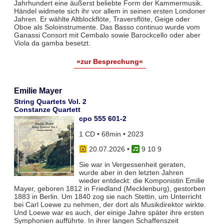
Jahrhundert eine äußerst beliebte Form der Kammermusik.
Händel widmete sich ihr vor allem in seinen ersten Londoner
Jahren. Er wählte Altblockflöte, Traversflöte, Geige oder
Oboe als Soloinstrumente. Das Basso continuo wurde vom
Ganassi Consort mit Cembalo sowie Barockcello oder aber
Viola da gamba besetzt.
»zur Besprechung«
Emilie Mayer
String Quartets Vol. 2
Constanze Quartett
cpo 555 601-2
1 CD • 68min • 2023
20.07.2026
•
9 10 9
Sie war in Vergessenheit geraten,
wurde aber in den letzten Jahren
wieder entdeckt: die Komponistin Emilie
Mayer, geboren 1812 in Friedland (Mecklenburg), gestorben
1883 in Berlin. Um 1840 zog sie nach Stettin, um Unterricht
bei Carl Loewe zu nehmen, der dort als Musikdirektor wirkte.
Und Loewe war es auch, der einige Jahre später ihre ersten
Symphonien aufführte. In ihrer langen Schaffenszeit