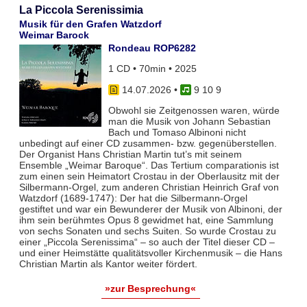
La Piccola Serenissimia
Musik für den Grafen Watzdorf
Weimar Barock
Rondeau ROP6282
1 CD • 70min • 2025
14.07.2026
•
9 10 9
Obwohl sie Zeitgenossen waren, würde
man die Musik von Johann Sebastian
Bach und Tomaso Albinoni nicht
unbedingt auf einer CD zusammen- bzw. gegenüberstellen.
Der Organist Hans Christian Martin tut’s mit seinem
Ensemble „Weimar Baroque“. Das Tertium comparationis ist
zum einen sein Heimatort Crostau in der Oberlausitz mit der
Silbermann-Orgel, zum anderen Christian Heinrich Graf von
Watzdorf (1689-1747): Der hat die Silbermann-Orgel
gestiftet und war ein Bewunderer der Musik von Albinoni, der
ihm sein berühmtes Opus 8 gewidmet hat, eine Sammlung
von sechs Sonaten und sechs Suiten. So wurde Crostau zu
einer „Piccola Serenissima“ – so auch der Titel dieser CD –
und einer Heimstätte qualitätsvoller Kirchenmusik – die Hans
Christian Martin als Kantor weiter fördert.
»zur Besprechung«