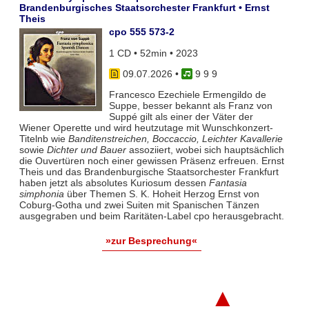
Brandenburgisches Staatsorchester Frankfurt • Ernst
Theis
cpo 555 573-2
1 CD • 52min • 2023
09.07.2026
•
9 9 9
Francesco Ezechiele Ermengildo de
Suppe, besser bekannt als Franz von
Suppé gilt als einer der Väter der
Wiener Operette und wird heutzutage mit Wunschkonzert-
Titelnb wie
Banditenstreichen, Boccaccio, Leichter Kavallerie
sowie
Dichter und Bauer
assoziiert, wobei sich hauptsächlich
die Ouvertüren noch einer gewissen Präsenz erfreuen. Ernst
Theis und das Brandenburgische Staatsorchester Frankfurt
haben jetzt als absolutes Kuriosum dessen
Fantasia
simphonia
über Themen S. K. Hoheit Herzog Ernst von
Coburg-Gotha und zwei Suiten mit Spanischen Tänzen
ausgegraben und beim Raritäten-Label cpo herausgebracht.
»zur Besprechung«
▲