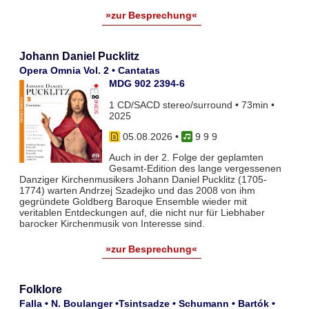
»zur Besprechung«
Johann Daniel Pucklitz
Opera Omnia Vol. 2 • Cantatas
MDG 902 2394-6
1 CD/SACD stereo/surround • 73min •
2025
05.08.2026
•
9 9 9
Auch in der 2. Folge der geplamten
Gesamt-Edition des lange vergessenen
Danziger Kirchenmusikers Johann Daniel Pucklitz (1705-
1774) warten Andrzej Szadejko und das 2008 von ihm
gegründete Goldberg Baroque Ensemble wieder mit
veritablen Entdeckungen auf, die nicht nur für Liebhaber
barocker Kirchenmusik von Interesse sind.
»zur Besprechung«
Folklore
Falla • N. Boulanger •Tsintsadze • Schumann • Bartók •