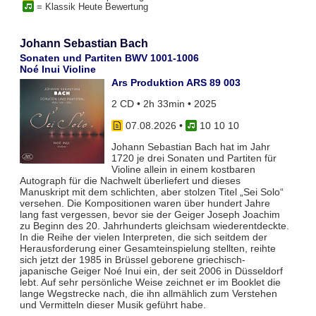
= Klassik Heute Bewertung
Johann Sebastian Bach
Sonaten und Partiten BWV 1001-1006
Noé Inui Violine
Ars Produktion ARS 89 003
2 CD • 2h 33min • 2025
07.08.2026
•
10 10 10
Johann Sebastian Bach hat im Jahr
1720 je drei Sonaten und Partiten für
Violine allein in einem kostbaren
Autograph für die Nachwelt überliefert und dieses
Manuskript mit dem schlichten, aber stolzen Titel „Sei Solo“
versehen. Die Kompositionen waren über hundert Jahre
lang fast vergessen, bevor sie der Geiger Joseph Joachim
zu Beginn des 20. Jahrhunderts gleichsam wiederentdeckte.
In die Reihe der vielen Interpreten, die sich seitdem der
Herausforderung einer Gesamteinspielung stellten, reihte
sich jetzt der 1985 in Brüssel geborene griechisch-
japanische Geiger Noé Inui ein, der seit 2006 in Düsseldorf
lebt. Auf sehr persönliche Weise zeichnet er im Booklet die
lange Wegstrecke nach, die ihn allmählich zum Verstehen
und Vermitteln dieser Musik geführt habe.