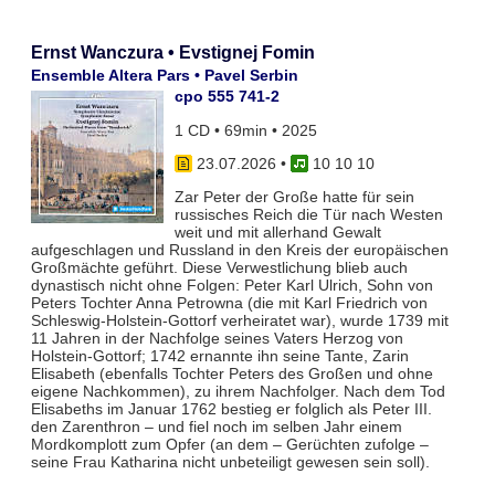
Ernst Wanczura • Evstignej Fomin
Ensemble Altera Pars • Pavel Serbin
cpo 555 741-2
1 CD • 69min • 2025
23.07.2026
•
10 10 10
Zar Peter der Große hatte für sein
russisches Reich die Tür nach Westen
weit und mit allerhand Gewalt
aufgeschlagen und Russland in den Kreis der europäischen
Großmächte geführt. Diese Verwestlichung blieb auch
dynastisch nicht ohne Folgen: Peter Karl Ulrich, Sohn von
Peters Tochter Anna Petrowna (die mit Karl Friedrich von
Schleswig-Holstein-Gottorf verheiratet war), wurde 1739 mit
11 Jahren in der Nachfolge seines Vaters Herzog von
Holstein-Gottorf; 1742 ernannte ihn seine Tante, Zarin
Elisabeth (ebenfalls Tochter Peters des Großen und ohne
eigene Nachkommen), zu ihrem Nachfolger. Nach dem Tod
Elisabeths im Januar 1762 bestieg er folglich als Peter III.
den Zarenthron – und fiel noch im selben Jahr einem
Mordkomplott zum Opfer (an dem – Gerüchten zufolge –
seine Frau Katharina nicht unbeteiligt gewesen sein soll).