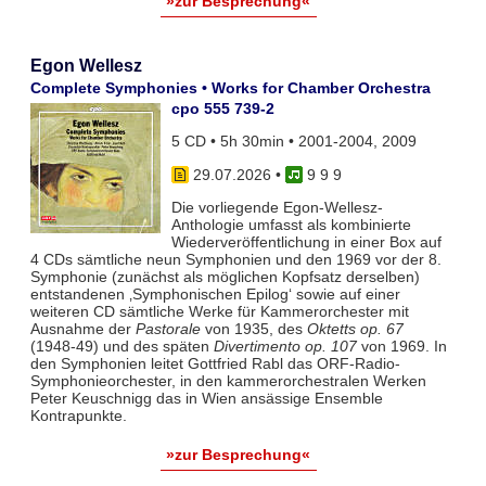
»zur Besprechung«
Egon Wellesz
Complete Symphonies • Works for Chamber Orchestra
cpo 555 739-2
5 CD • 5h 30min • 2001-2004, 2009
29.07.2026
•
9 9 9
Die vorliegende Egon-Wellesz-
Anthologie umfasst als kombinierte
Wiederveröffentlichung in einer Box auf
4 CDs sämtliche neun Symphonien und den 1969 vor der 8.
Symphonie (zunächst als möglichen Kopfsatz derselben)
entstandenen ‚Symphonischen Epilog‘ sowie auf einer
weiteren CD sämtliche Werke für Kammerorchester mit
Ausnahme der
Pastorale
von 1935, des
Oktetts op. 67
(1948-49) und des späten
Divertimento op. 107
von 1969. In
den Symphonien leitet Gottfried Rabl das ORF-Radio-
Symphonieorchester, in den kammerorchestralen Werken
Peter Keuschnigg das in Wien ansässige Ensemble
Kontrapunkte.
»zur Besprechung«