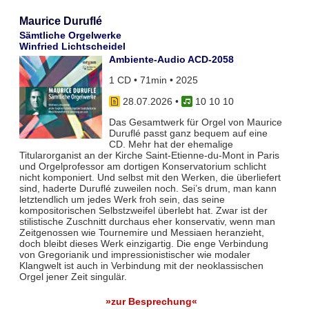
Maurice Duruflé
Sämtliche Orgelwerke
Winfried Lichtscheidel
Ambiente-Audio ACD-2058
1 CD • 71min • 2025
28.07.2026
•
10 10 10
Das Gesamtwerk für Orgel von Maurice
Duruflé passt ganz bequem auf eine
CD. Mehr hat der ehemalige
Titularorganist an der Kirche Saint-Etienne-du-Mont in Paris
und Orgelprofessor am dortigen Konservatorium schlicht
nicht komponiert. Und selbst mit den Werken, die überliefert
sind, haderte Duruflé zuweilen noch. Sei’s drum, man kann
letztendlich um jedes Werk froh sein, das seine
kompositorischen Selbstzweifel überlebt hat. Zwar ist der
stilistische Zuschnitt durchaus eher konservativ, wenn man
Zeitgenossen wie Tournemire und Messiaen heranzieht,
doch bleibt dieses Werk einzigartig. Die enge Verbindung
von Gregorianik und impressionistischer wie modaler
Klangwelt ist auch in Verbindung mit der neoklassischen
Orgel jener Zeit singulär.
»zur Besprechung«