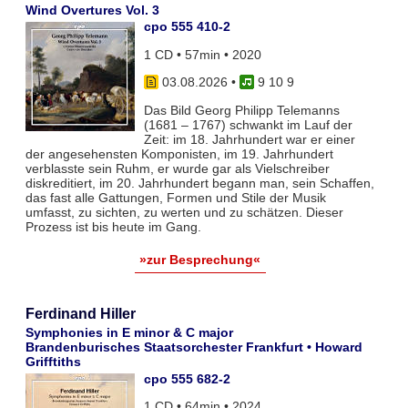
Wind Overtures Vol. 3
cpo 555 410-2
1 CD • 57min • 2020
03.08.2026
•
9 10 9
Das Bild Georg Philipp Telemanns
(1681 – 1767) schwankt im Lauf der
Zeit: im 18. Jahrhundert war er einer
der angesehensten Komponisten, im 19. Jahrhundert
verblasste sein Ruhm, er wurde gar als Vielschreiber
diskreditiert, im 20. Jahrhundert begann man, sein Schaffen,
das fast alle Gattungen, Formen und Stile der Musik
umfasst, zu sichten, zu werten und zu schätzen. Dieser
Prozess ist bis heute im Gang.
»zur Besprechung«
Ferdinand Hiller
Symphonies in E minor & C major
Brandenburisches Staatsorchester Frankfurt • Howard
Grifftiths
cpo 555 682-2
1 CD • 64min • 2024