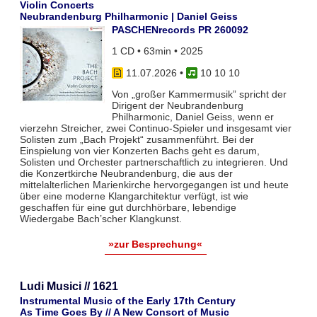
Violin Concerts
Neubrandenburg Philharmonic | Daniel Geiss
PASCHENrecords PR 260092
1 CD • 63min • 2025
11.07.2026
•
10 10 10
Von „großer Kammermusik” spricht der
Dirigent der Neubrandenburg
Philharmonic, Daniel Geiss, wenn er
vierzehn Streicher, zwei Continuo-Spieler und insgesamt vier
Solisten zum „Bach Projekt“ zusammenführt. Bei der
Einspielung von vier Konzerten Bachs geht es darum,
Solisten und Orchester partnerschaftlich zu integrieren. Und
die Konzertkirche Neubrandenburg, die aus der
mittelalterlichen Marienkirche hervorgegangen ist und heute
über eine moderne Klangarchitektur verfügt, ist wie
geschaffen für eine gut durchhörbare, lebendige
Wiedergabe Bach’scher Klangkunst.
»zur Besprechung«
Ludi Musici // 1621
Instrumental Music of the Early 17th Century
As Time Goes By // A New Consort of Music