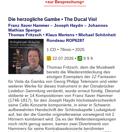
»zur Besprechung«
Die herzogliche Gambe • The Ducal Viol
Franz Xaver Hammer – Joseph Haydn – Johannes
Mathias Sperger
Thomas Fritzsch • Klaus Mertens • Michael Schönheit
Rondeau ROP6287
1 CD • 78min • 2025
22.07.2026
•
9 9 9
Thomas Fritzsch, dem die Musikwelt
bereits die Wiederentdeckung des
einzigen Exemplars der
12 Fantasien
für Viola da Gamba von Georg Philipp Telemann und vieler
weiterer Werke für dieses Instrument in der Osnabrücker
Ledebur-Sammlung
verdankt, wurde erneut fündig. Diesmal
stöberte er 14 Kompositionen von Franz Xaver Hammer
(1746-1817), für den Joseph Haydn höchstwahrscheinlich
seine Cello-Konzerte komponierte, in einer in Schwerin
aufbewahrten Handschrift der Schlosskapelle Ludwigslust
auf, bei der die Gambe originellerweise vorwiegend mit 2
Hörnern kombiniert wird. Da es der Weltersteinspielungen
noch nicht genug waren, kamen zwei Divertimenti von
Hammers für seine Kontrabasskonzerte berühmten