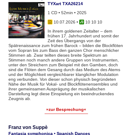
TYXart TXA26214
1 CD • 52min • 2025
10.07.2026
•
10 10 10
In ihrem goldenen Zeitalter – dem
frühen 17. Jahrhundert und somit der
Zeit des Übergangs von der
Spätrenaissance zum frühen Barock – bilden die Blockflöten
vom Sopran bis zum Bass den ganzen Chor menschlicher
Stimmen ab. Zwar teil­ten dieses breite Spektrum an
Stimmen noch manch andere Gruppen von Instrumenten,
unter den Streichern zum Bei­spiel mit den Gamben, doch
sind die Flöten dem Gesang durch das Medium des Atems
und der Möglichkeit vergleich­barer klanglicher Modulation
eng verbunden. Von dieser schon physisch begründeten
Nähe der Musik für Vokal- und Blockflö­tenensembles und
ihrer gemeinsamen Ausprägung der musikalischen
Darstellung legt diese Einspielung ein beeindruckendes
Zeugnis ab.
»zur Besprechung«
Franz von Suppè
Fantasia symphonica • Spanish Dances