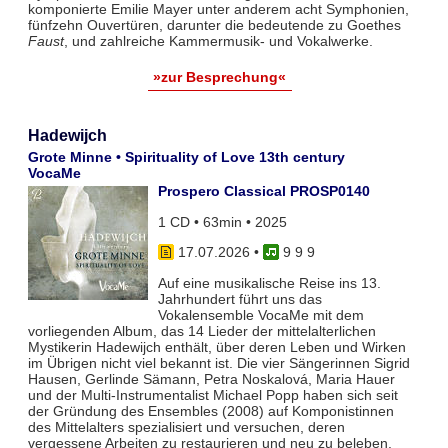
komponierte Emilie Mayer unter anderem acht Symphonien,
fünfzehn Ouvertüren, darunter die bedeutende zu Goethes
Faust
, und zahlreiche Kammermusik- und Vokalwerke.
»zur Besprechung«
Hadewijch
Grote Minne • Spirituality of Love 13th century
VocaMe
Prospero Classical PROSP0140
1 CD • 63min • 2025
17.07.2026
•
9 9 9
Auf eine musikalische Reise ins 13.
Jahrhundert führt uns das
Vokalensemble VocaMe mit dem
vorliegenden Album, das 14 Lieder der mittelalterlichen
Mystikerin Hadewijch enthält, über deren Leben und Wirken
im Übrigen nicht viel bekannt ist. Die vier Sängerinnen Sigrid
Hausen, Gerlinde Sämann, Petra Noskalová, Maria Hauer
und der Multi-Instrumentalist Michael Popp haben sich seit
der Gründung des Ensembles (2008) auf Komponistinnen
des Mittelalters spezialisiert und versuchen, deren
vergessene Arbeiten zu restaurieren und neu zu beleben.