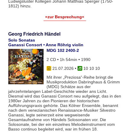
Ludwigsluster Kollegen Johann Matthias Sperger (1750-
1812) hinzu.
»zur Besprechung«
Georg Friedrich Händel
Solo Sonatas
Ganassi Consort • Anne Röhrig violin
MDG 102 2400-2
2 CD • 1h 54min • 1990
21.07.2026
•
10 10 10
Mit ihrer „Preziosa“-Reihe bringt die
Musikproduktion Dabringhaus & Grimm
(MDG) Schätze aus der
jahrzehntelangen Label-Geschichte wieder ans Licht.
Diesmal wird das Ganassi Consort neu aufgelegt, das in den
1980er Jahren zu den Pionieren der historischen
Aufführungspraxis gehörte. Das Kölner Ensemble, benannt
nach dem venezianischen Renaissance-Musiker Silvestro
Ganassi, legte seinerzeit eine wegweisende
Gesamtaufnahme von Händels Solosonaten vor. Die
Solosonate, bei der ein einzelnes Melodieinstrument vom
Basso continuo begleitet wird, war im frühen 18.