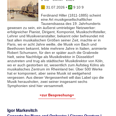
31.07.2026
•
9 10 9
Ferdinand Hiller (1811-1885) scheint
eine Art musikgesellschaftlicher
Tausendsassa des 19. Jahrhunderts
gewesen zu sein, ein äußerst umtriebiger Netzwerker:
erfolgreicher Pianist, Dirigent, Komponist, Musikschriftsteller,
Lehrer und Musikveranstalter, bekannt oder befreundet mit
fast allen musikalischen Größen seiner Zeit, machte er in
Paris, wo er acht Jahre weilte, die Musik von Bach und
Beethoven bekannt, lebte mehrere Jahre in Italien, animierte
Robert Schumann, für den er später auch die Grabrede
hielt, seine Nachfolge als Musikdirektor in Düsseldorf
anzutreten und trug als städtischer Musikdirektor von Köln,
wo er auch gestorben ist, wesentlich zum Aufstieg Kölns als
musikalisches Zentrum im Rheinland bei. Über 500 Werke
hat er komponiert, aber seine Musik ist weitgehend
vergessen. Aus dieser Vergessenheit will das Label cpo die
Musik herausholen, zwei seiner insgesamt sechs
Symphonien sind hier versammelt.
»zur Besprechung«
Igor Markevitch
Concerto for Piano and Orchestra | Cinema Overture |