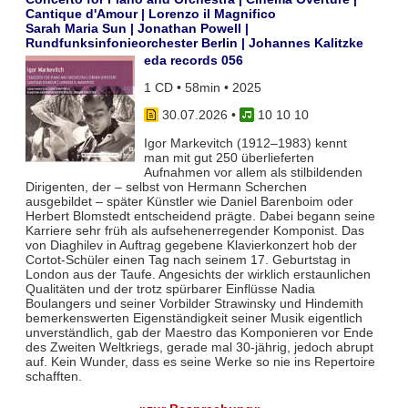
Cantique d'Amour | Lorenzo il Magnifico
Sarah Maria Sun | Jonathan Powell |
Rundfunksinfonieorchester Berlin | Johannes Kalitzke
eda records 056
1 CD • 58min • 2025
30.07.2026
•
10 10 10
Igor Markevitch (1912–1983) kennt
man mit gut 250 überlieferten
Aufnahmen vor allem als stilbildenden
Dirigenten, der – selbst von Hermann Scherchen
ausgebildet – später Künstler wie Daniel Barenboim oder
Herbert Blomstedt entscheidend prägte. Dabei begann seine
Karriere sehr früh als aufsehenerregender Komponist. Das
von Diaghilev in Auftrag gegebene Klavierkonzert hob der
Cortot-Schüler einen Tag nach seinem 17. Geburtstag in
London aus der Taufe. Angesichts der wirklich erstaunlichen
Qualitäten und der trotz spürbarer Einflüsse Nadia
Boulangers und seiner Vorbilder Strawinsky und Hindemith
bemerkenswerten Eigenständigkeit seiner Musik eigentlich
unverständlich, gab der Maestro das Komponieren vor Ende
des Zweiten Weltkriegs, gerade mal 30-jährig, jedoch abrupt
auf. Kein Wunder, dass es seine Werke so nie ins Repertoire
schafften.