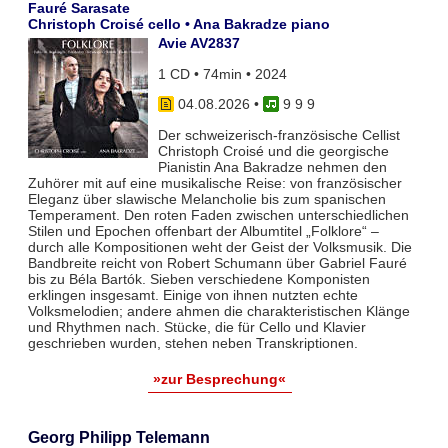
Fauré Sarasate
Christoph Croisé cello • Ana Bakradze piano
Avie AV2837
1 CD • 74min • 2024
04.08.2026
•
9 9 9
Der schweizerisch-französische Cellist
Christoph Croisé und die georgische
Pianistin Ana Bakradze nehmen den
Zuhörer mit auf eine musikalische Reise: von französischer
Eleganz über slawische Melancholie bis zum spanischen
Temperament. Den roten Faden zwischen unterschiedlichen
Stilen und Epochen offenbart der Albumtitel „Folklore“ –
durch alle Kompositionen weht der Geist der Volksmusik. Die
Bandbreite reicht von Robert Schumann über Gabriel Fauré
bis zu Béla Bartók. Sieben verschiedene Komponisten
erklingen insgesamt. Einige von ihnen nutzten echte
Volksmelodien; andere ahmen die charakteristischen Klänge
und Rhythmen nach. Stücke, die für Cello und Klavier
geschrieben wurden, stehen neben Transkriptionen.
»zur Besprechung«
Georg Philipp Telemann