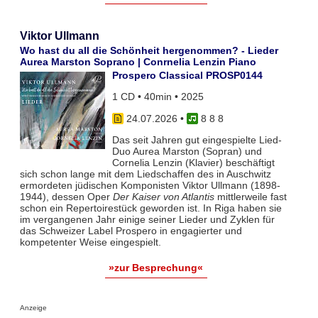
Viktor Ullmann
Wo hast du all die Schönheit hergenommen? - Lieder
Aurea Marston Soprano | Conrnelia Lenzin Piano
Prospero Classical PROSP0144
1 CD • 40min • 2025
24.07.2026
•
8 8 8
Das seit Jahren gut eingespielte Lied-
Duo Aurea Marston (Sopran) und
Cornelia Lenzin (Klavier) beschäftigt
sich schon lange mit dem Liedschaffen des in Auschwitz
ermordeten jüdischen Komponisten Viktor Ullmann (1898-
1944), dessen Oper
Der Kaiser von Atlantis
mittlerweile fast
schon ein Repertoirestück geworden ist. In Riga haben sie
im vergangenen Jahr einige seiner Lieder und Zyklen für
das Schweizer Label Prospero in engagierter und
kompetenter Weise eingespielt.
»zur Besprechung«
Anzeige