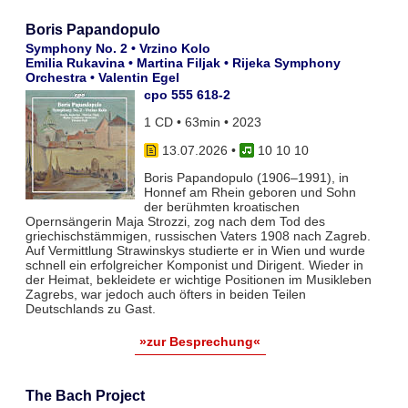
Boris Papandopulo
Symphony No. 2 • Vrzino Kolo
Emilia Rukavina • Martina Filjak • Rijeka Symphony
Orchestra • Valentin Egel
cpo 555 618-2
1 CD • 63min • 2023
13.07.2026
•
10 10 10
Boris Papandopulo (1906–1991), in
Honnef am Rhein geboren und Sohn
der berühmten kroatischen
Opernsängerin Maja Strozzi, zog nach dem Tod des
griechischstämmigen, russischen Vaters 1908 nach Zagreb.
Auf Vermittlung Strawinskys studierte er in Wien und wurde
schnell ein erfolgreicher Komponist und Dirigent. Wieder in
der Heimat, bekleidete er wichtige Positionen im Musikleben
Zagrebs, war jedoch auch öfters in beiden Teilen
Deutschlands zu Gast.
»zur Besprechung«
The Bach Project