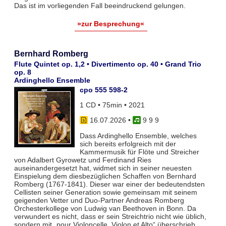
Das ist im vorliegenden Fall beeindruckend gelungen.
»zur Besprechung«
Bernhard Romberg
Flute Quintet op. 1,2 • Divertimento op. 40 • Grand Trio
op. 8
Ardinghello Ensemble
cpo 555 598-2
1 CD • 75min • 2021
16.07.2026
•
9 9 9
Dass Ardinghello Ensemble, welches
sich bereits erfolgreich mit der
Kammermusik für Flöte und Streicher
von Adalbert Gyrowetz und Ferdinand Ries
auseinandergesetzt hat, widmet sich in seiner neuesten
Einspielung dem diesbezüglichen Schaffen von Bernhard
Romberg (1767-1841). Dieser war einer der bedeutendsten
Cellisten seiner Generation sowie gemeinsam mit seinem
geigenden Vetter und Duo-Partner Andreas Romberg
Orchesterkollege von Ludwig van Beethoven in Bonn. Da
verwundert es nicht, dass er sein Streichtrio nicht wie üblich,
sondern mit „pour Violoncelle, Violon et Alto“ überschrieb.