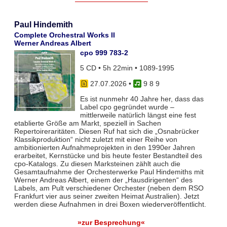
Paul Hindemith
Complete Orchestral Works II
Werner Andreas Albert
cpo 999 783-2
5 CD • 5h 22min • 1089-1995
27.07.2026
•
9 8 9
Es ist nunmehr 40 Jahre her, dass das
Label cpo gegründet wurde –
mittlerweile natürlich längst eine fest
etablierte Größe am Markt, speziell in Sachen
Repertoireraritäten. Diesen Ruf hat sich die „Osnabrücker
Klassikproduktion“ nicht zuletzt mit einer Reihe von
ambitionierten Aufnahmeprojekten in den 1990er Jahren
erarbeitet, Kernstücke und bis heute fester Bestandteil des
cpo-Katalogs. Zu diesen Marksteinen zählt auch die
Gesamtaufnahme der Orchesterwerke Paul Hindemiths mit
Werner Andreas Albert, einem der „Hausdirigenten“ des
Labels, am Pult verschiedener Orchester (neben dem RSO
Frankfurt vier aus seiner zweiten Heimat Australien). Jetzt
werden diese Aufnahmen in drei Boxen wiederveröffentlicht.
»zur Besprechung«