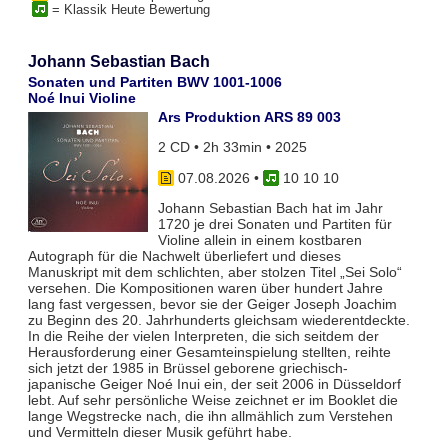
= Klassik Heute Bewertung
Johann Sebastian Bach
Sonaten und Partiten BWV 1001-1006
Noé Inui Violine
Ars Produktion ARS 89 003
2 CD • 2h 33min • 2025
07.08.2026
•
10 10 10
Johann Sebastian Bach hat im Jahr
1720 je drei Sonaten und Partiten für
Violine allein in einem kostbaren
Autograph für die Nachwelt überliefert und dieses
Manuskript mit dem schlichten, aber stolzen Titel „Sei Solo“
versehen. Die Kompositionen waren über hundert Jahre
lang fast vergessen, bevor sie der Geiger Joseph Joachim
zu Beginn des 20. Jahrhunderts gleichsam wiederentdeckte.
In die Reihe der vielen Interpreten, die sich seitdem der
Herausforderung einer Gesamteinspielung stellten, reihte
sich jetzt der 1985 in Brüssel geborene griechisch-
japanische Geiger Noé Inui ein, der seit 2006 in Düsseldorf
lebt. Auf sehr persönliche Weise zeichnet er im Booklet die
lange Wegstrecke nach, die ihn allmählich zum Verstehen
und Vermitteln dieser Musik geführt habe.