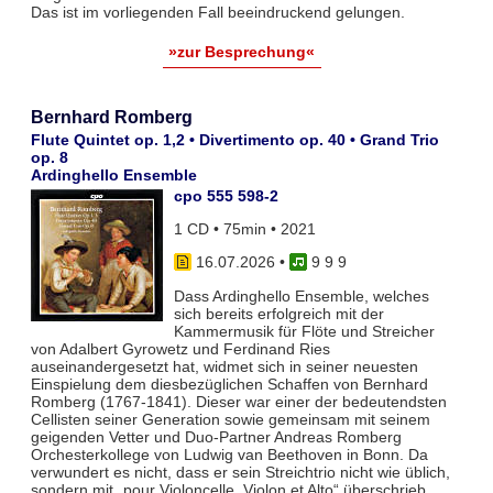
Das ist im vorliegenden Fall beeindruckend gelungen.
»zur Besprechung«
Bernhard Romberg
Flute Quintet op. 1,2 • Divertimento op. 40 • Grand Trio
op. 8
Ardinghello Ensemble
cpo 555 598-2
1 CD • 75min • 2021
16.07.2026
•
9 9 9
Dass Ardinghello Ensemble, welches
sich bereits erfolgreich mit der
Kammermusik für Flöte und Streicher
von Adalbert Gyrowetz und Ferdinand Ries
auseinandergesetzt hat, widmet sich in seiner neuesten
Einspielung dem diesbezüglichen Schaffen von Bernhard
Romberg (1767-1841). Dieser war einer der bedeutendsten
Cellisten seiner Generation sowie gemeinsam mit seinem
geigenden Vetter und Duo-Partner Andreas Romberg
Orchesterkollege von Ludwig van Beethoven in Bonn. Da
verwundert es nicht, dass er sein Streichtrio nicht wie üblich,
sondern mit „pour Violoncelle, Violon et Alto“ überschrieb.