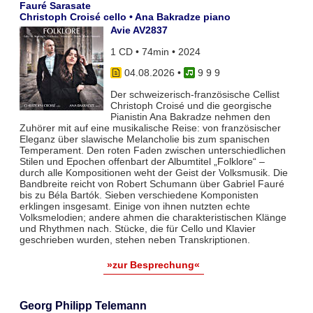
Fauré Sarasate
Christoph Croisé cello • Ana Bakradze piano
Avie AV2837
1 CD • 74min • 2024
04.08.2026
•
9 9 9
Der schweizerisch-französische Cellist
Christoph Croisé und die georgische
Pianistin Ana Bakradze nehmen den
Zuhörer mit auf eine musikalische Reise: von französischer
Eleganz über slawische Melancholie bis zum spanischen
Temperament. Den roten Faden zwischen unterschiedlichen
Stilen und Epochen offenbart der Albumtitel „Folklore“ –
durch alle Kompositionen weht der Geist der Volksmusik. Die
Bandbreite reicht von Robert Schumann über Gabriel Fauré
bis zu Béla Bartók. Sieben verschiedene Komponisten
erklingen insgesamt. Einige von ihnen nutzten echte
Volksmelodien; andere ahmen die charakteristischen Klänge
und Rhythmen nach. Stücke, die für Cello und Klavier
geschrieben wurden, stehen neben Transkriptionen.
»zur Besprechung«
Georg Philipp Telemann