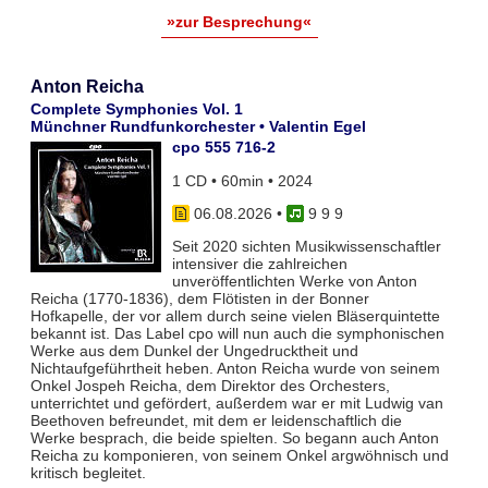
»zur Besprechung«
Anton Reicha
Complete Symphonies Vol. 1
Münchner Rundfunkorchester • Valentin Egel
cpo 555 716-2
1 CD • 60min • 2024
06.08.2026
•
9 9 9
Seit 2020 sichten Musikwissenschaftler
intensiver die zahlreichen
unveröffentlichten Werke von Anton
Reicha (1770-1836), dem Flötisten in der Bonner
Hofkapelle, der vor allem durch seine vielen Bläserquintette
bekannt ist. Das Label cpo will nun auch die symphonischen
Werke aus dem Dunkel der Ungedrucktheit und
Nichtaufgeführtheit heben. Anton Reicha wurde von seinem
Onkel Jospeh Reicha, dem Direktor des Orchesters,
unterrichtet und gefördert, außerdem war er mit Ludwig van
Beethoven befreundet, mit dem er leidenschaftlich die
Werke besprach, die beide spielten. So begann auch Anton
Reicha zu komponieren, von seinem Onkel argwöhnisch und
kritisch begleitet.