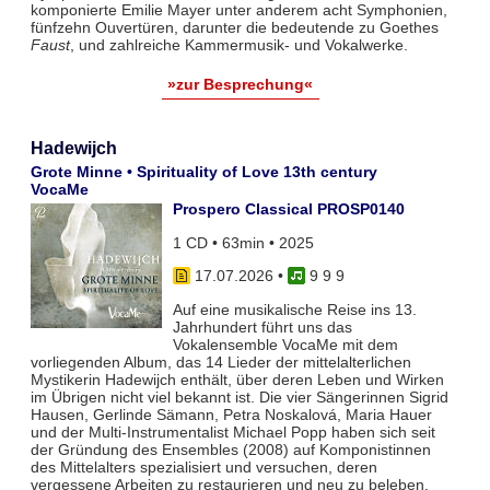
komponierte Emilie Mayer unter anderem acht Symphonien,
fünfzehn Ouvertüren, darunter die bedeutende zu Goethes
Faust
, und zahlreiche Kammermusik- und Vokalwerke.
»zur Besprechung«
Hadewijch
Grote Minne • Spirituality of Love 13th century
VocaMe
Prospero Classical PROSP0140
1 CD • 63min • 2025
17.07.2026
•
9 9 9
Auf eine musikalische Reise ins 13.
Jahrhundert führt uns das
Vokalensemble VocaMe mit dem
vorliegenden Album, das 14 Lieder der mittelalterlichen
Mystikerin Hadewijch enthält, über deren Leben und Wirken
im Übrigen nicht viel bekannt ist. Die vier Sängerinnen Sigrid
Hausen, Gerlinde Sämann, Petra Noskalová, Maria Hauer
und der Multi-Instrumentalist Michael Popp haben sich seit
der Gründung des Ensembles (2008) auf Komponistinnen
des Mittelalters spezialisiert und versuchen, deren
vergessene Arbeiten zu restaurieren und neu zu beleben.