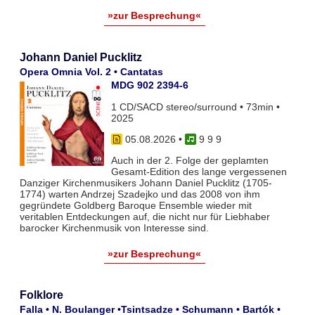
»zur Besprechung«
Johann Daniel Pucklitz
Opera Omnia Vol. 2 • Cantatas
MDG 902 2394-6
1 CD/SACD stereo/surround • 73min •
2025
05.08.2026
•
9 9 9
Auch in der 2. Folge der geplamten
Gesamt-Edition des lange vergessenen
Danziger Kirchenmusikers Johann Daniel Pucklitz (1705-
1774) warten Andrzej Szadejko und das 2008 von ihm
gegründete Goldberg Baroque Ensemble wieder mit
veritablen Entdeckungen auf, die nicht nur für Liebhaber
barocker Kirchenmusik von Interesse sind.
»zur Besprechung«
Folklore
Falla • N. Boulanger •Tsintsadze • Schumann • Bartók •