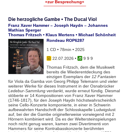
»zur Besprechung«
Die herzogliche Gambe • The Ducal Viol
Franz Xaver Hammer – Joseph Haydn – Johannes
Mathias Sperger
Thomas Fritzsch • Klaus Mertens • Michael Schönheit
Rondeau ROP6287
1 CD • 78min • 2025
22.07.2026
•
9 9 9
Thomas Fritzsch, dem die Musikwelt
bereits die Wiederentdeckung des
einzigen Exemplars der
12 Fantasien
für Viola da Gamba von Georg Philipp Telemann und vieler
weiterer Werke für dieses Instrument in der Osnabrücker
Ledebur-Sammlung
verdankt, wurde erneut fündig. Diesmal
stöberte er 14 Kompositionen von Franz Xaver Hammer
(1746-1817), für den Joseph Haydn höchstwahrscheinlich
seine Cello-Konzerte komponierte, in einer in Schwerin
aufbewahrten Handschrift der Schlosskapelle Ludwigslust
auf, bei der die Gambe originellerweise vorwiegend mit 2
Hörnern kombiniert wird. Da es der Weltersteinspielungen
noch nicht genug waren, kamen zwei Divertimenti von
Hammers für seine Kontrabasskonzerte berühmten