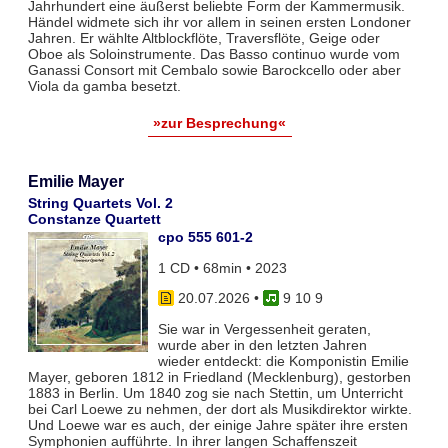
Jahrhundert eine äußerst beliebte Form der Kammermusik.
Händel widmete sich ihr vor allem in seinen ersten Londoner
Jahren. Er wählte Altblockflöte, Traversflöte, Geige oder
Oboe als Soloinstrumente. Das Basso continuo wurde vom
Ganassi Consort mit Cembalo sowie Barockcello oder aber
Viola da gamba besetzt.
»zur Besprechung«
Emilie Mayer
String Quartets Vol. 2
Constanze Quartett
cpo 555 601-2
1 CD • 68min • 2023
20.07.2026
•
9 10 9
Sie war in Vergessenheit geraten,
wurde aber in den letzten Jahren
wieder entdeckt: die Komponistin Emilie
Mayer, geboren 1812 in Friedland (Mecklenburg), gestorben
1883 in Berlin. Um 1840 zog sie nach Stettin, um Unterricht
bei Carl Loewe zu nehmen, der dort als Musikdirektor wirkte.
Und Loewe war es auch, der einige Jahre später ihre ersten
Symphonien aufführte. In ihrer langen Schaffenszeit