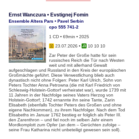
Ernst Wanczura • Evstignej Fomin
Ensemble Altera Pars • Pavel Serbin
cpo 555 741-2
1 CD • 69min • 2025
23.07.2026
•
10 10 10
Zar Peter der Große hatte für sein
russisches Reich die Tür nach Westen
weit und mit allerhand Gewalt
aufgeschlagen und Russland in den Kreis der europäischen
Großmächte geführt. Diese Verwestlichung blieb auch
dynastisch nicht ohne Folgen: Peter Karl Ulrich, Sohn von
Peters Tochter Anna Petrowna (die mit Karl Friedrich von
Schleswig-Holstein-Gottorf verheiratet war), wurde 1739 mit
11 Jahren in der Nachfolge seines Vaters Herzog von
Holstein-Gottorf; 1742 ernannte ihn seine Tante, Zarin
Elisabeth (ebenfalls Tochter Peters des Großen und ohne
eigene Nachkommen), zu ihrem Nachfolger. Nach dem Tod
Elisabeths im Januar 1762 bestieg er folglich als Peter III.
den Zarenthron – und fiel noch im selben Jahr einem
Mordkomplott zum Opfer (an dem – Gerüchten zufolge –
seine Frau Katharina nicht unbeteiligt gewesen sein soll).