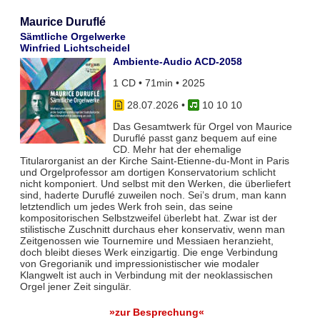
Maurice Duruflé
Sämtliche Orgelwerke
Winfried Lichtscheidel
Ambiente-Audio ACD-2058
1 CD • 71min • 2025
28.07.2026
•
10 10 10
Das Gesamtwerk für Orgel von Maurice
Duruflé passt ganz bequem auf eine
CD. Mehr hat der ehemalige
Titularorganist an der Kirche Saint-Etienne-du-Mont in Paris
und Orgelprofessor am dortigen Konservatorium schlicht
nicht komponiert. Und selbst mit den Werken, die überliefert
sind, haderte Duruflé zuweilen noch. Sei’s drum, man kann
letztendlich um jedes Werk froh sein, das seine
kompositorischen Selbstzweifel überlebt hat. Zwar ist der
stilistische Zuschnitt durchaus eher konservativ, wenn man
Zeitgenossen wie Tournemire und Messiaen heranzieht,
doch bleibt dieses Werk einzigartig. Die enge Verbindung
von Gregorianik und impressionistischer wie modaler
Klangwelt ist auch in Verbindung mit der neoklassischen
Orgel jener Zeit singulär.
»zur Besprechung«