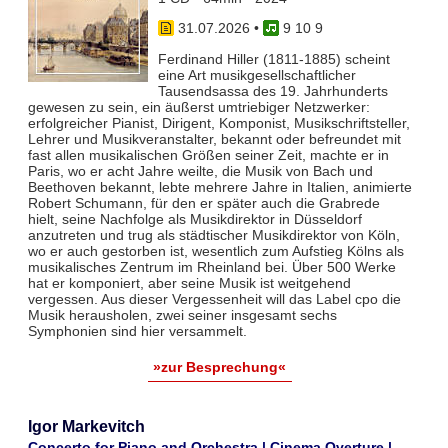
31.07.2026
•
9 10 9
Ferdinand Hiller (1811-1885) scheint
eine Art musikgesellschaftlicher
Tausendsassa des 19. Jahrhunderts
gewesen zu sein, ein äußerst umtriebiger Netzwerker:
erfolgreicher Pianist, Dirigent, Komponist, Musikschriftsteller,
Lehrer und Musikveranstalter, bekannt oder befreundet mit
fast allen musikalischen Größen seiner Zeit, machte er in
Paris, wo er acht Jahre weilte, die Musik von Bach und
Beethoven bekannt, lebte mehrere Jahre in Italien, animierte
Robert Schumann, für den er später auch die Grabrede
hielt, seine Nachfolge als Musikdirektor in Düsseldorf
anzutreten und trug als städtischer Musikdirektor von Köln,
wo er auch gestorben ist, wesentlich zum Aufstieg Kölns als
musikalisches Zentrum im Rheinland bei. Über 500 Werke
hat er komponiert, aber seine Musik ist weitgehend
vergessen. Aus dieser Vergessenheit will das Label cpo die
Musik herausholen, zwei seiner insgesamt sechs
Symphonien sind hier versammelt.
»zur Besprechung«
Igor Markevitch
Concerto for Piano and Orchestra | Cinema Overture |