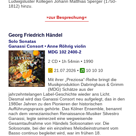
Ludwigsluster Kollegen Johann Matthias Sperger (1750-
1812) hinzu.
»zur Besprechung«
Georg Friedrich Händel
Solo Sonatas
Ganassi Consort • Anne Röhrig violin
MDG 102 2400-2
2 CD • 1h 54min • 1990
21.07.2026
•
10 10 10
Mit ihrer „Preziosa“-Reihe bringt die
Musikproduktion Dabringhaus & Grimm
(MDG) Schätze aus der
jahrzehntelangen Label-Geschichte wieder ans Licht.
Diesmal wird das Ganassi Consort neu aufgelegt, das in den
1980er Jahren zu den Pionieren der historischen
Aufführungspraxis gehörte. Das Kölner Ensemble, benannt
nach dem venezianischen Renaissance-Musiker Silvestro
Ganassi, legte seinerzeit eine wegweisende
Gesamtaufnahme von Händels Solosonaten vor. Die
Solosonate, bei der ein einzelnes Melodieinstrument vom
Basso continuo begleitet wird, war im frühen 18.