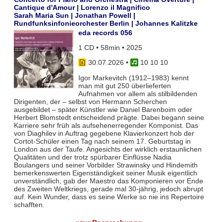
Cantique d'Amour | Lorenzo il Magnifico
Sarah Maria Sun | Jonathan Powell |
Rundfunksinfonieorchester Berlin | Johannes Kalitzke
eda records 056
1 CD • 58min • 2025
30.07.2026
•
10 10 10
Igor Markevitch (1912–1983) kennt
man mit gut 250 überlieferten
Aufnahmen vor allem als stilbildenden
Dirigenten, der – selbst von Hermann Scherchen
ausgebildet – später Künstler wie Daniel Barenboim oder
Herbert Blomstedt entscheidend prägte. Dabei begann seine
Karriere sehr früh als aufsehenerregender Komponist. Das
von Diaghilev in Auftrag gegebene Klavierkonzert hob der
Cortot-Schüler einen Tag nach seinem 17. Geburtstag in
London aus der Taufe. Angesichts der wirklich erstaunlichen
Qualitäten und der trotz spürbarer Einflüsse Nadia
Boulangers und seiner Vorbilder Strawinsky und Hindemith
bemerkenswerten Eigenständigkeit seiner Musik eigentlich
unverständlich, gab der Maestro das Komponieren vor Ende
des Zweiten Weltkriegs, gerade mal 30-jährig, jedoch abrupt
auf. Kein Wunder, dass es seine Werke so nie ins Repertoire
schafften.