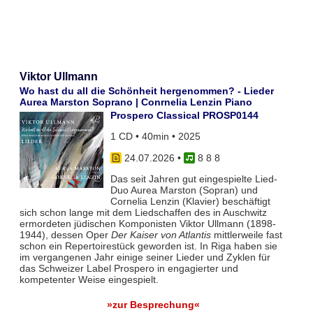
Viktor Ullmann
Wo hast du all die Schönheit hergenommen? - Lieder
Aurea Marston Soprano | Conrnelia Lenzin Piano
Prospero Classical PROSP0144
1 CD • 40min • 2025
24.07.2026
•
8 8 8
Das seit Jahren gut eingespielte Lied-
Duo Aurea Marston (Sopran) und
Cornelia Lenzin (Klavier) beschäftigt
sich schon lange mit dem Liedschaffen des in Auschwitz
ermordeten jüdischen Komponisten Viktor Ullmann (1898-
1944), dessen Oper
Der Kaiser von Atlantis
mittlerweile fast
schon ein Repertoirestück geworden ist. In Riga haben sie
im vergangenen Jahr einige seiner Lieder und Zyklen für
das Schweizer Label Prospero in engagierter und
kompetenter Weise eingespielt.
»zur Besprechung«