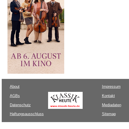
About
Impressum
AGBs
Kontakt
Datenschutz
Mediadaten
Haftungsausschluss
Sitemap