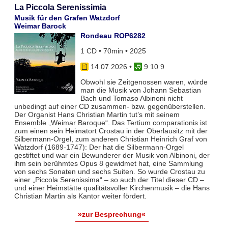
La Piccola Serenissimia
Musik für den Grafen Watzdorf
Weimar Barock
Rondeau ROP6282
1 CD • 70min • 2025
14.07.2026
•
9 10 9
Obwohl sie Zeitgenossen waren, würde
man die Musik von Johann Sebastian
Bach und Tomaso Albinoni nicht
unbedingt auf einer CD zusammen- bzw. gegenüberstellen.
Der Organist Hans Christian Martin tut’s mit seinem
Ensemble „Weimar Baroque“. Das Tertium comparationis ist
zum einen sein Heimatort Crostau in der Oberlausitz mit der
Silbermann-Orgel, zum anderen Christian Heinrich Graf von
Watzdorf (1689-1747): Der hat die Silbermann-Orgel
gestiftet und war ein Bewunderer der Musik von Albinoni, der
ihm sein berühmtes Opus 8 gewidmet hat, eine Sammlung
von sechs Sonaten und sechs Suiten. So wurde Crostau zu
einer „Piccola Serenissima“ – so auch der Titel dieser CD –
und einer Heimstätte qualitätsvoller Kirchenmusik – die Hans
Christian Martin als Kantor weiter fördert.
»zur Besprechung«