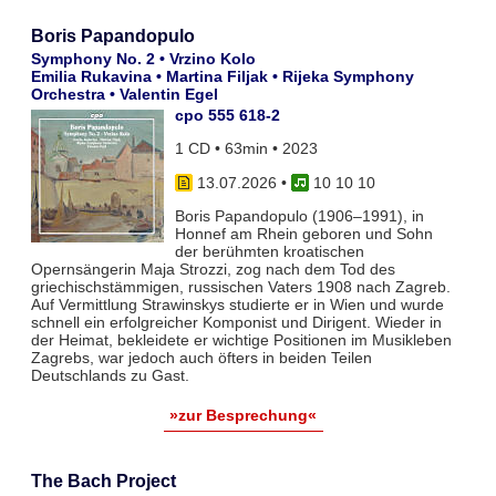
Boris Papandopulo
Symphony No. 2 • Vrzino Kolo
Emilia Rukavina • Martina Filjak • Rijeka Symphony
Orchestra • Valentin Egel
cpo 555 618-2
1 CD • 63min • 2023
13.07.2026
•
10 10 10
Boris Papandopulo (1906–1991), in
Honnef am Rhein geboren und Sohn
der berühmten kroatischen
Opernsängerin Maja Strozzi, zog nach dem Tod des
griechischstämmigen, russischen Vaters 1908 nach Zagreb.
Auf Vermittlung Strawinskys studierte er in Wien und wurde
schnell ein erfolgreicher Komponist und Dirigent. Wieder in
der Heimat, bekleidete er wichtige Positionen im Musikleben
Zagrebs, war jedoch auch öfters in beiden Teilen
Deutschlands zu Gast.
»zur Besprechung«
The Bach Project