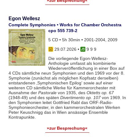
»zur Besprechung«
Egon Wellesz
Complete Symphonies • Works for Chamber Orchestra
cpo 555 739-2
5 CD • 5h 30min • 2001-2004, 2009
29.07.2026
•
9 9 9
Die vorliegende Egon-Wellesz-
Anthologie umfasst als kombinierte
Wiederveröffentlichung in einer Box auf
4 CDs sämtliche neun Symphonien und den 1969 vor der 8.
Symphonie (zunächst als möglichen Kopfsatz derselben)
entstandenen ‚Symphonischen Epilog‘ sowie auf einer
weiteren CD sämtliche Werke für Kammerorchester mit
Ausnahme der
Pastorale
von 1935, des
Oktetts op. 67
(1948-49) und des späten
Divertimento op. 107
von 1969. In
den Symphonien leitet Gottfried Rabl das ORF-Radio-
Symphonieorchester, in den kammerorchestralen Werken
Peter Keuschnigg das in Wien ansässige Ensemble
Kontrapunkte.
»zur Besprechung«