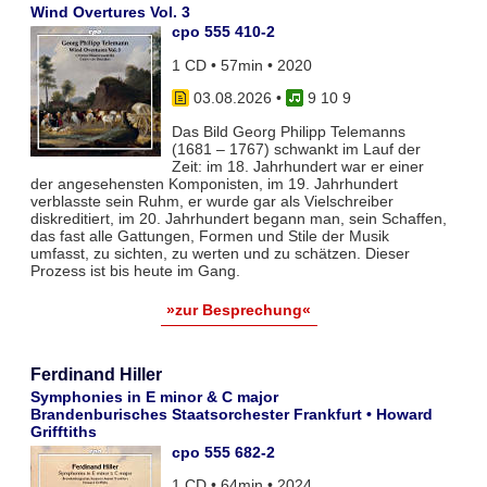
Wind Overtures Vol. 3
cpo 555 410-2
1 CD • 57min • 2020
03.08.2026
•
9 10 9
Das Bild Georg Philipp Telemanns
(1681 – 1767) schwankt im Lauf der
Zeit: im 18. Jahrhundert war er einer
der angesehensten Komponisten, im 19. Jahrhundert
verblasste sein Ruhm, er wurde gar als Vielschreiber
diskreditiert, im 20. Jahrhundert begann man, sein Schaffen,
das fast alle Gattungen, Formen und Stile der Musik
umfasst, zu sichten, zu werten und zu schätzen. Dieser
Prozess ist bis heute im Gang.
»zur Besprechung«
Ferdinand Hiller
Symphonies in E minor & C major
Brandenburisches Staatsorchester Frankfurt • Howard
Grifftiths
cpo 555 682-2
1 CD • 64min • 2024