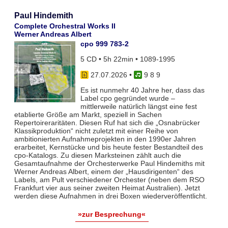
Paul Hindemith
Complete Orchestral Works II
Werner Andreas Albert
cpo 999 783-2
5 CD • 5h 22min • 1089-1995
27.07.2026
•
9 8 9
Es ist nunmehr 40 Jahre her, dass das
Label cpo gegründet wurde –
mittlerweile natürlich längst eine fest
etablierte Größe am Markt, speziell in Sachen
Repertoireraritäten. Diesen Ruf hat sich die „Osnabrücker
Klassikproduktion“ nicht zuletzt mit einer Reihe von
ambitionierten Aufnahmeprojekten in den 1990er Jahren
erarbeitet, Kernstücke und bis heute fester Bestandteil des
cpo-Katalogs. Zu diesen Marksteinen zählt auch die
Gesamtaufnahme der Orchesterwerke Paul Hindemiths mit
Werner Andreas Albert, einem der „Hausdirigenten“ des
Labels, am Pult verschiedener Orchester (neben dem RSO
Frankfurt vier aus seiner zweiten Heimat Australien). Jetzt
werden diese Aufnahmen in drei Boxen wiederveröffentlicht.
»zur Besprechung«