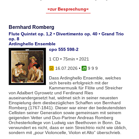
»zur Besprechung«
Bernhard Romberg
Flute Quintet op. 1,2 • Divertimento op. 40 • Grand Trio
op. 8
Ardinghello Ensemble
cpo 555 598-2
1 CD • 75min • 2021
16.07.2026
•
9 9 9
Dass Ardinghello Ensemble, welches
sich bereits erfolgreich mit der
Kammermusik für Flöte und Streicher
von Adalbert Gyrowetz und Ferdinand Ries
auseinandergesetzt hat, widmet sich in seiner neuesten
Einspielung dem diesbezüglichen Schaffen von Bernhard
Romberg (1767-1841). Dieser war einer der bedeutendsten
Cellisten seiner Generation sowie gemeinsam mit seinem
geigenden Vetter und Duo-Partner Andreas Romberg
Orchesterkollege von Ludwig van Beethoven in Bonn. Da
verwundert es nicht, dass er sein Streichtrio nicht wie üblich,
sondern mit „pour Violoncelle, Violon et Alto“ überschrieb.