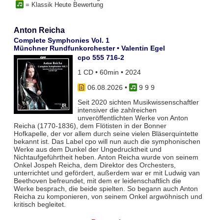
= Klassik Heute Bewertung
Anton Reicha
Complete Symphonies Vol. 1
Münchner Rundfunkorchester • Valentin Egel
cpo 555 716-2
1 CD • 60min • 2024
06.08.2026
•
9 9 9
Seit 2020 sichten Musikwissenschaftler
intensiver die zahlreichen
unveröffentlichten Werke von Anton
Reicha (1770-1836), dem Flötisten in der Bonner
Hofkapelle, der vor allem durch seine vielen Bläserquintette
bekannt ist. Das Label cpo will nun auch die symphonischen
Werke aus dem Dunkel der Ungedrucktheit und
Nichtaufgeführtheit heben. Anton Reicha wurde von seinem
Onkel Jospeh Reicha, dem Direktor des Orchesters,
unterrichtet und gefördert, außerdem war er mit Ludwig van
Beethoven befreundet, mit dem er leidenschaftlich die
Werke besprach, die beide spielten. So begann auch Anton
Reicha zu komponieren, von seinem Onkel argwöhnisch und
kritisch begleitet.