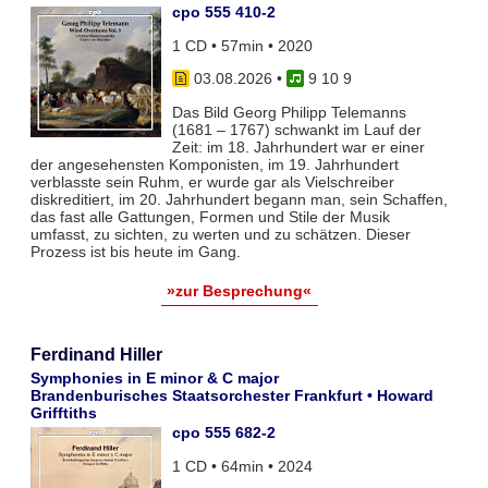
cpo 555 410-2
1 CD • 57min • 2020
03.08.2026
•
9 10 9
Das Bild Georg Philipp Telemanns
(1681 – 1767) schwankt im Lauf der
Zeit: im 18. Jahrhundert war er einer
der angesehensten Komponisten, im 19. Jahrhundert
verblasste sein Ruhm, er wurde gar als Vielschreiber
diskreditiert, im 20. Jahrhundert begann man, sein Schaffen,
das fast alle Gattungen, Formen und Stile der Musik
umfasst, zu sichten, zu werten und zu schätzen. Dieser
Prozess ist bis heute im Gang.
»zur Besprechung«
Ferdinand Hiller
Symphonies in E minor & C major
Brandenburisches Staatsorchester Frankfurt • Howard
Grifftiths
cpo 555 682-2
1 CD • 64min • 2024