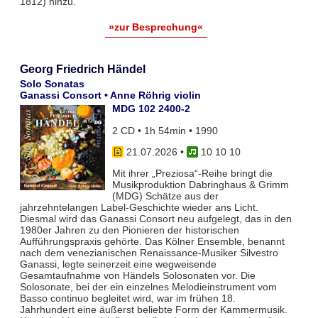
1812) hinzu.
»zur Besprechung«
Georg Friedrich Händel
Solo Sonatas
Ganassi Consort • Anne Röhrig violin
MDG 102 2400-2
2 CD • 1h 54min • 1990
21.07.2026
•
10 10 10
Mit ihrer „Preziosa“-Reihe bringt die
Musikproduktion Dabringhaus & Grimm
(MDG) Schätze aus der
jahrzehntelangen Label-Geschichte wieder ans Licht.
Diesmal wird das Ganassi Consort neu aufgelegt, das in den
1980er Jahren zu den Pionieren der historischen
Aufführungspraxis gehörte. Das Kölner Ensemble, benannt
nach dem venezianischen Renaissance-Musiker Silvestro
Ganassi, legte seinerzeit eine wegweisende
Gesamtaufnahme von Händels Solosonaten vor. Die
Solosonate, bei der ein einzelnes Melodieinstrument vom
Basso continuo begleitet wird, war im frühen 18.
Jahrhundert eine äußerst beliebte Form der Kammermusik.