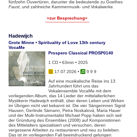
fünfzehn Ouvertüren, darunter die bedeutende zu Goethes
Faust
, und zahlreiche Kammermusik- und Vokalwerke.
»zur Besprechung«
Hadewijch
Grote Minne • Spirituality of Love 13th century
VocaMe
Prospero Classical PROSP0140
1 CD • 63min • 2025
17.07.2026
•
9 9 9
Auf eine musikalische Reise ins 13.
Jahrhundert führt uns das
Vokalensemble VocaMe mit dem
vorliegenden Album, das 14 Lieder der mittelalterlichen
Mystikerin Hadewijch enthält, über deren Leben und Wirken
im Übrigen nicht viel bekannt ist. Die vier Sängerinnen Sigrid
Hausen, Gerlinde Sämann, Petra Noskalová, Maria Hauer
und der Multi-Instrumentalist Michael Popp haben sich seit
der Gründung des Ensembles (2008) auf Komponistinnen
des Mittelalters spezialisiert und versuchen, deren
vergessene Arbeiten zu restaurieren und neu zu beleben.
Das ist im vorliegenden Fall beeindruckend gelungen.