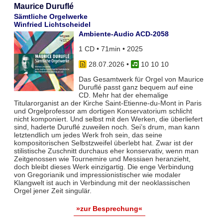
Maurice Duruflé
Sämtliche Orgelwerke
Winfried Lichtscheidel
Ambiente-Audio ACD-2058
1 CD • 71min • 2025
28.07.2026
•
10 10 10
Das Gesamtwerk für Orgel von Maurice
Duruflé passt ganz bequem auf eine
CD. Mehr hat der ehemalige
Titularorganist an der Kirche Saint-Etienne-du-Mont in Paris
und Orgelprofessor am dortigen Konservatorium schlicht
nicht komponiert. Und selbst mit den Werken, die überliefert
sind, haderte Duruflé zuweilen noch. Sei’s drum, man kann
letztendlich um jedes Werk froh sein, das seine
kompositorischen Selbstzweifel überlebt hat. Zwar ist der
stilistische Zuschnitt durchaus eher konservativ, wenn man
Zeitgenossen wie Tournemire und Messiaen heranzieht,
doch bleibt dieses Werk einzigartig. Die enge Verbindung
von Gregorianik und impressionistischer wie modaler
Klangwelt ist auch in Verbindung mit der neoklassischen
Orgel jener Zeit singulär.
»zur Besprechung«