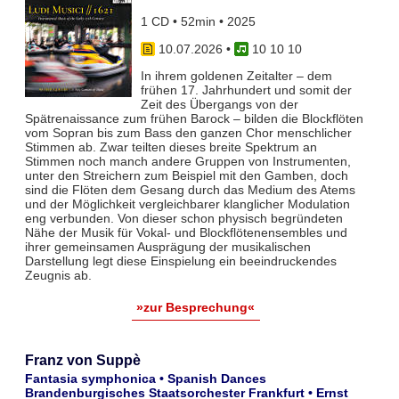
1 CD • 52min • 2025
10.07.2026
•
10 10 10
In ihrem goldenen Zeitalter – dem
frühen 17. Jahrhundert und somit der
Zeit des Übergangs von der
Spätrenaissance zum frühen Barock – bilden die Blockflöten
vom Sopran bis zum Bass den ganzen Chor menschlicher
Stimmen ab. Zwar teil­ten dieses breite Spektrum an
Stimmen noch manch andere Gruppen von Instrumenten,
unter den Streichern zum Bei­spiel mit den Gamben, doch
sind die Flöten dem Gesang durch das Medium des Atems
und der Möglichkeit vergleich­barer klanglicher Modulation
eng verbunden. Von dieser schon physisch begründeten
Nähe der Musik für Vokal- und Blockflö­tenensembles und
ihrer gemeinsamen Ausprägung der musikalischen
Darstellung legt diese Einspielung ein beeindruckendes
Zeugnis ab.
»zur Besprechung«
Franz von Suppè
Fantasia symphonica • Spanish Dances
Brandenburgisches Staatsorchester Frankfurt • Ernst