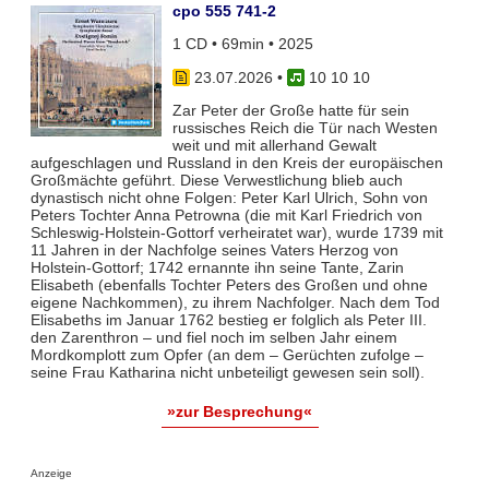
cpo 555 741-2
1 CD • 69min • 2025
23.07.2026
•
10 10 10
Zar Peter der Große hatte für sein
russisches Reich die Tür nach Westen
weit und mit allerhand Gewalt
aufgeschlagen und Russland in den Kreis der europäischen
Großmächte geführt. Diese Verwestlichung blieb auch
dynastisch nicht ohne Folgen: Peter Karl Ulrich, Sohn von
Peters Tochter Anna Petrowna (die mit Karl Friedrich von
Schleswig-Holstein-Gottorf verheiratet war), wurde 1739 mit
11 Jahren in der Nachfolge seines Vaters Herzog von
Holstein-Gottorf; 1742 ernannte ihn seine Tante, Zarin
Elisabeth (ebenfalls Tochter Peters des Großen und ohne
eigene Nachkommen), zu ihrem Nachfolger. Nach dem Tod
Elisabeths im Januar 1762 bestieg er folglich als Peter III.
den Zarenthron – und fiel noch im selben Jahr einem
Mordkomplott zum Opfer (an dem – Gerüchten zufolge –
seine Frau Katharina nicht unbeteiligt gewesen sein soll).
»zur Besprechung«
Anzeige