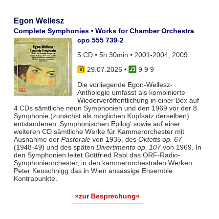
Egon Wellesz
Complete Symphonies • Works for Chamber Orchestra
cpo 555 739-2
5 CD • 5h 30min • 2001-2004, 2009
29.07.2026
•
9 9 9
Die vorliegende Egon-Wellesz-
Anthologie umfasst als kombinierte
Wiederveröffentlichung in einer Box auf
4 CDs sämtliche neun Symphonien und den 1969 vor der 8.
Symphonie (zunächst als möglichen Kopfsatz derselben)
entstandenen ‚Symphonischen Epilog‘ sowie auf einer
weiteren CD sämtliche Werke für Kammerorchester mit
Ausnahme der
Pastorale
von 1935, des
Oktetts op. 67
(1948-49) und des späten
Divertimento op. 107
von 1969. In
den Symphonien leitet Gottfried Rabl das ORF-Radio-
Symphonieorchester, in den kammerorchestralen Werken
Peter Keuschnigg das in Wien ansässige Ensemble
Kontrapunkte.
»zur Besprechung«