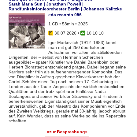
Sarah Maria Sun | Jonathan Powell |
Rundfunksinfonieorchester Berlin | Johannes Kalitzke
eda records 056
1 CD • 58min • 2025
30.07.2026
•
10 10 10
Igor Markevitch (1912–1983) kennt
man mit gut 250 überlieferten
Aufnahmen vor allem als stilbildenden
Dirigenten, der – selbst von Hermann Scherchen
ausgebildet – später Künstler wie Daniel Barenboim oder
Herbert Blomstedt entscheidend prägte. Dabei begann seine
Karriere sehr früh als aufsehenerregender Komponist. Das
von Diaghilev in Auftrag gegebene Klavierkonzert hob der
Cortot-Schüler einen Tag nach seinem 17. Geburtstag in
London aus der Taufe. Angesichts der wirklich erstaunlichen
Qualitäten und der trotz spürbarer Einflüsse Nadia
Boulangers und seiner Vorbilder Strawinsky und Hindemith
bemerkenswerten Eigenständigkeit seiner Musik eigentlich
unverständlich, gab der Maestro das Komponieren vor Ende
des Zweiten Weltkriegs, gerade mal 30-jährig, jedoch abrupt
auf. Kein Wunder, dass es seine Werke so nie ins Repertoire
schafften.
»zur Besprechung«