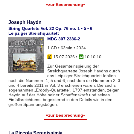
»zur Besprechung«
Joseph Haydn
String Quartets Vol. 22 Op. 76 no. 1 • 5 • 6
Leipziger Streichquartett
MDG 307 2386-2
1 CD • 63min • 2024
15.07.2026
•
10 10 10
Zur Gesamteinspielung der
Streichquartette Joseph Haydns durch
das Leipziger Streichquartett fehlten
noch die Nummern 1, 5 und 6, nachdem die Nummern 2, 3
und 4 bereits 2011 in Vol. 3 erschienen waren. Die sechs
sogenannten „Erdödy-Quartette“, 1797 entstanden, zeigen
Haydn auf der Höhe seiner Schaffenskraft und seines
Einfallsreichtums, begeisternd in den Details wie in den
großen Spannungsbögen.
»zur Besprechung«
La Piccola Serenissimia