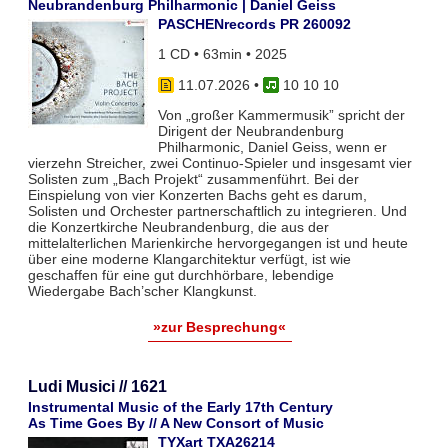
Neubrandenburg Philharmonic | Daniel Geiss
PASCHENrecords PR 260092
1 CD • 63min • 2025
11.07.2026
•
10 10 10
Von „großer Kammermusik” spricht der
Dirigent der Neubrandenburg
Philharmonic, Daniel Geiss, wenn er
vierzehn Streicher, zwei Continuo-Spieler und insgesamt vier
Solisten zum „Bach Projekt“ zusammenführt. Bei der
Einspielung von vier Konzerten Bachs geht es darum,
Solisten und Orchester partnerschaftlich zu integrieren. Und
die Konzertkirche Neubrandenburg, die aus der
mittelalterlichen Marienkirche hervorgegangen ist und heute
über eine moderne Klangarchitektur verfügt, ist wie
geschaffen für eine gut durchhörbare, lebendige
Wiedergabe Bach’scher Klangkunst.
»zur Besprechung«
Ludi Musici // 1621
Instrumental Music of the Early 17th Century
As Time Goes By // A New Consort of Music
TYXart TXA26214