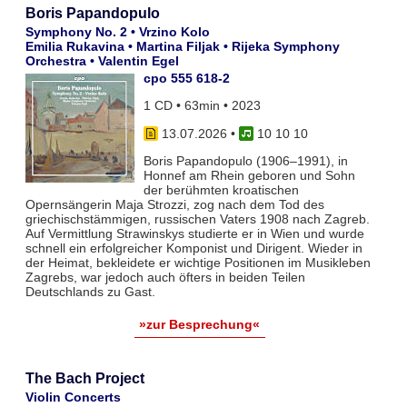
Boris Papandopulo
Symphony No. 2 • Vrzino Kolo
Emilia Rukavina • Martina Filjak • Rijeka Symphony
Orchestra • Valentin Egel
cpo 555 618-2
1 CD • 63min • 2023
13.07.2026
•
10 10 10
Boris Papandopulo (1906–1991), in
Honnef am Rhein geboren und Sohn
der berühmten kroatischen
Opernsängerin Maja Strozzi, zog nach dem Tod des
griechischstämmigen, russischen Vaters 1908 nach Zagreb.
Auf Vermittlung Strawinskys studierte er in Wien und wurde
schnell ein erfolgreicher Komponist und Dirigent. Wieder in
der Heimat, bekleidete er wichtige Positionen im Musikleben
Zagrebs, war jedoch auch öfters in beiden Teilen
Deutschlands zu Gast.
»zur Besprechung«
The Bach Project
Violin Concerts