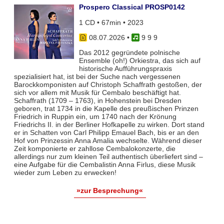
Prospero Classical PROSP0142
1 CD • 67min • 2023
08.07.2026
•
9 9 9
Das 2012 gegründete polnische
Ensemble (oh!) Orkiestra, das sich auf
historische Aufführungspraxis
spezialisiert hat, ist bei der Suche nach vergessenen
Barockkomponisten auf Christoph Schaffrath gestoßen, der
sich vor allem mit Musik für Cembalo beschäftigt hat.
Schaffrath (1709 – 1763), in Hohenstein bei Dresden
geboren, trat 1734 in die Kapelle des preußischen Prinzen
Friedrich in Ruppin ein, um 1740 nach der Krönung
Friedrichs II. in der Berliner Hofkapelle zu wirken. Dort stand
er in Schatten von Carl Philipp Emauel Bach, bis er an den
Hof von Prinzessin Anna Amalia wechselte. Während dieser
Zeit komponierte er zahllose Cembalokonzerte, die
allerdings nur zum kleinen Teil authentisch überliefert sind –
eine Aufgabe für die Cembalistin Anna Firlus, diese Musik
wieder zum Leben zu erwecken!
»zur Besprechung«