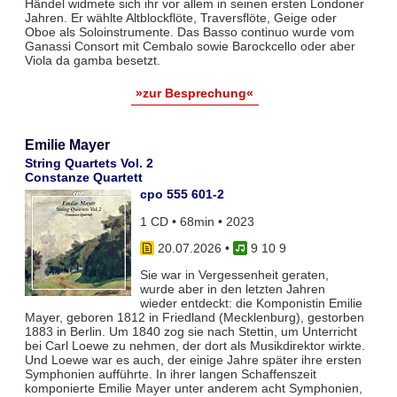
Händel widmete sich ihr vor allem in seinen ersten Londoner
Jahren. Er wählte Altblockflöte, Traversflöte, Geige oder
Oboe als Soloinstrumente. Das Basso continuo wurde vom
Ganassi Consort mit Cembalo sowie Barockcello oder aber
Viola da gamba besetzt.
»zur Besprechung«
Emilie Mayer
String Quartets Vol. 2
Constanze Quartett
cpo 555 601-2
1 CD • 68min • 2023
20.07.2026
•
9 10 9
Sie war in Vergessenheit geraten,
wurde aber in den letzten Jahren
wieder entdeckt: die Komponistin Emilie
Mayer, geboren 1812 in Friedland (Mecklenburg), gestorben
1883 in Berlin. Um 1840 zog sie nach Stettin, um Unterricht
bei Carl Loewe zu nehmen, der dort als Musikdirektor wirkte.
Und Loewe war es auch, der einige Jahre später ihre ersten
Symphonien aufführte. In ihrer langen Schaffenszeit
komponierte Emilie Mayer unter anderem acht Symphonien,