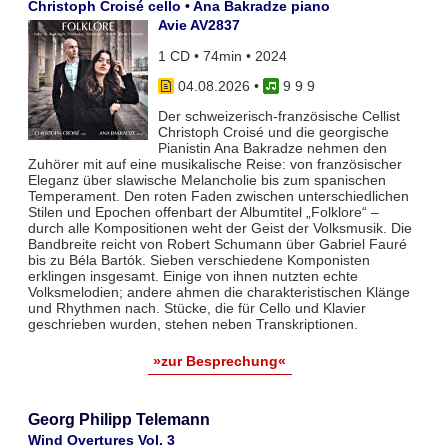
Christoph Croisé cello • Ana Bakradze piano
Avie AV2837
1 CD • 74min • 2024
04.08.2026
•
9 9 9
Der schweizerisch-französische Cellist
Christoph Croisé und die georgische
Pianistin Ana Bakradze nehmen den
Zuhörer mit auf eine musikalische Reise: von französischer
Eleganz über slawische Melancholie bis zum spanischen
Temperament. Den roten Faden zwischen unterschiedlichen
Stilen und Epochen offenbart der Albumtitel „Folklore“ –
durch alle Kompositionen weht der Geist der Volksmusik. Die
Bandbreite reicht von Robert Schumann über Gabriel Fauré
bis zu Béla Bartók. Sieben verschiedene Komponisten
erklingen insgesamt. Einige von ihnen nutzten echte
Volksmelodien; andere ahmen die charakteristischen Klänge
und Rhythmen nach. Stücke, die für Cello und Klavier
geschrieben wurden, stehen neben Transkriptionen.
»zur Besprechung«
Georg Philipp Telemann
Wind Overtures Vol. 3