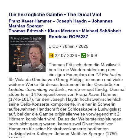
Die herzogliche Gambe • The Ducal Viol
Franz Xaver Hammer – Joseph Haydn – Johannes
Mathias Sperger
Thomas Fritzsch • Klaus Mertens • Michael Schönheit
Rondeau ROP6287
1 CD • 78min • 2025
22.07.2026
•
9 9 9
Thomas Fritzsch, dem die Musikwelt
bereits die Wiederentdeckung des
einzigen Exemplars der
12 Fantasien
für Viola da Gamba von Georg Philipp Telemann und vieler
weiterer Werke für dieses Instrument in der Osnabrücker
Ledebur-Sammlung
verdankt, wurde erneut fündig. Diesmal
stöberte er 14 Kompositionen von Franz Xaver Hammer
(1746-1817), für den Joseph Haydn höchstwahrscheinlich
seine Cello-Konzerte komponierte, in einer in Schwerin
aufbewahrten Handschrift der Schlosskapelle Ludwigslust
auf, bei der die Gambe originellerweise vorwiegend mit 2
Hörnern kombiniert wird. Da es der Weltersteinspielungen
noch nicht genug waren, kamen zwei Divertimenti von
Hammers für seine Kontrabasskonzerte berühmten
Ludwigsluster Kollegen Johann Matthias Sperger (1750-