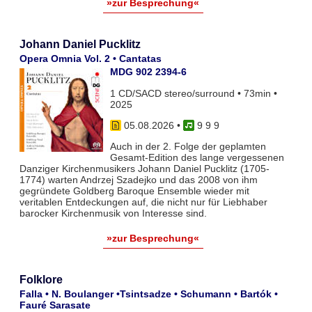
»zur Besprechung«
Johann Daniel Pucklitz
Opera Omnia Vol. 2 • Cantatas
MDG 902 2394-6
1 CD/SACD stereo/surround • 73min •
2025
05.08.2026
•
9 9 9
Auch in der 2. Folge der geplamten
Gesamt-Edition des lange vergessenen
Danziger Kirchenmusikers Johann Daniel Pucklitz (1705-
1774) warten Andrzej Szadejko und das 2008 von ihm
gegründete Goldberg Baroque Ensemble wieder mit
veritablen Entdeckungen auf, die nicht nur für Liebhaber
barocker Kirchenmusik von Interesse sind.
»zur Besprechung«
Folklore
Falla • N. Boulanger •Tsintsadze • Schumann • Bartók •
Fauré Sarasate