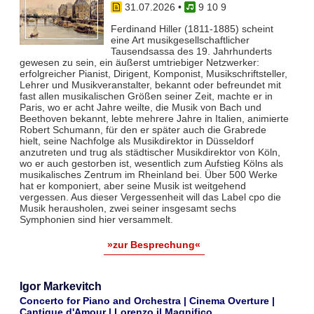
31.07.2026
•
9 10 9
Ferdinand Hiller (1811-1885) scheint
eine Art musikgesellschaftlicher
Tausendsassa des 19. Jahrhunderts
gewesen zu sein, ein äußerst umtriebiger Netzwerker:
erfolgreicher Pianist, Dirigent, Komponist, Musikschriftsteller,
Lehrer und Musikveranstalter, bekannt oder befreundet mit
fast allen musikalischen Größen seiner Zeit, machte er in
Paris, wo er acht Jahre weilte, die Musik von Bach und
Beethoven bekannt, lebte mehrere Jahre in Italien, animierte
Robert Schumann, für den er später auch die Grabrede
hielt, seine Nachfolge als Musikdirektor in Düsseldorf
anzutreten und trug als städtischer Musikdirektor von Köln,
wo er auch gestorben ist, wesentlich zum Aufstieg Kölns als
musikalisches Zentrum im Rheinland bei. Über 500 Werke
hat er komponiert, aber seine Musik ist weitgehend
vergessen. Aus dieser Vergessenheit will das Label cpo die
Musik herausholen, zwei seiner insgesamt sechs
Symphonien sind hier versammelt.
»zur Besprechung«
Igor Markevitch
Concerto for Piano and Orchestra | Cinema Overture |
Cantique d'Amour | Lorenzo il Magnifico