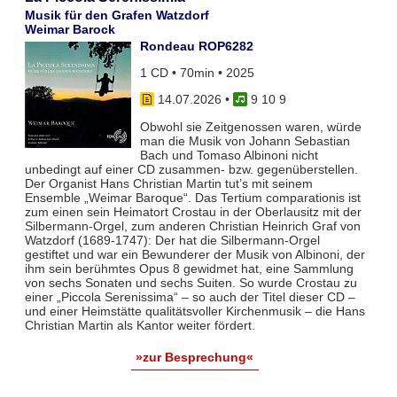
Musik für den Grafen Watzdorf
Weimar Barock
Rondeau ROP6282
1 CD • 70min • 2025
14.07.2026
•
9 10 9
Obwohl sie Zeitgenossen waren, würde
man die Musik von Johann Sebastian
Bach und Tomaso Albinoni nicht
unbedingt auf einer CD zusammen- bzw. gegenüberstellen.
Der Organist Hans Christian Martin tut’s mit seinem
Ensemble „Weimar Baroque“. Das Tertium comparationis ist
zum einen sein Heimatort Crostau in der Oberlausitz mit der
Silbermann-Orgel, zum anderen Christian Heinrich Graf von
Watzdorf (1689-1747): Der hat die Silbermann-Orgel
gestiftet und war ein Bewunderer der Musik von Albinoni, der
ihm sein berühmtes Opus 8 gewidmet hat, eine Sammlung
von sechs Sonaten und sechs Suiten. So wurde Crostau zu
einer „Piccola Serenissima“ – so auch der Titel dieser CD –
und einer Heimstätte qualitätsvoller Kirchenmusik – die Hans
Christian Martin als Kantor weiter fördert.
»zur Besprechung«