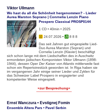
Viktor Ullmann
Wo hast du all die Schönheit hergenommen? - Lieder
Aurea Marston Soprano | Conrnelia Lenzin Piano
Prospero Classical PROSP0144
1 CD • 40min • 2025
24.07.2026
•
8 8 8
Das seit Jahren gut eingespielte Lied-
Duo Aurea Marston (Sopran) und
Cornelia Lenzin (Klavier) beschäftigt
sich schon lange mit dem Liedschaffen des in Auschwitz
ermordeten jüdischen Komponisten Viktor Ullmann (1898-
1944), dessen Oper
Der Kaiser von Atlantis
mittlerweile fast
schon ein Repertoirestück geworden ist. In Riga haben sie
im vergangenen Jahr einige seiner Lieder und Zyklen für
das Schweizer Label Prospero in engagierter und
kompetenter Weise eingespielt.
»zur Besprechung«
Ernst Wanczura • Evstignej Fomin
Ensemble Altera Pars • Pavel Serbin