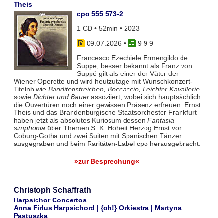
Theis
cpo 555 573-2
1 CD • 52min • 2023
09.07.2026
•
9 9 9
Francesco Ezechiele Ermengildo de
Suppe, besser bekannt als Franz von
Suppé gilt als einer der Väter der
Wiener Operette und wird heutzutage mit Wunschkonzert-
Titelnb wie
Banditenstreichen, Boccaccio, Leichter Kavallerie
sowie
Dichter und Bauer
assoziiert, wobei sich hauptsächlich
die Ouvertüren noch einer gewissen Präsenz erfreuen. Ernst
Theis und das Brandenburgische Staatsorchester Frankfurt
haben jetzt als absolutes Kuriosum dessen
Fantasia
simphonia
über Themen S. K. Hoheit Herzog Ernst von
Coburg-Gotha und zwei Suiten mit Spanischen Tänzen
ausgegraben und beim Raritäten-Label cpo herausgebracht.
»zur Besprechung«
Christoph Schaffrath
Harpsichor Concertos
Anna Firlus Harpsichord | {oh!} Orkiestra | Martyna
Pastuszka