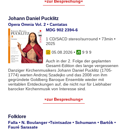
»zur Besprechung«
Johann Daniel Pucklitz
Opera Omnia Vol. 2 • Cantatas
MDG 902 2394-6
1 CD/SACD stereo/surround • 73min •
2025
05.08.2026
•
9 9 9
Auch in der 2. Folge der geplamten
Gesamt-Edition des lange vergessenen
Danziger Kirchenmusikers Johann Daniel Pucklitz (1705-
1774) warten Andrzej Szadejko und das 2008 von ihm
gegründete Goldberg Baroque Ensemble wieder mit
veritablen Entdeckungen auf, die nicht nur für Liebhaber
barocker Kirchenmusik von Interesse sind.
»zur Besprechung«
Folklore
Falla • N. Boulanger •Tsintsadze • Schumann • Bartók •
Fauré Sarasate