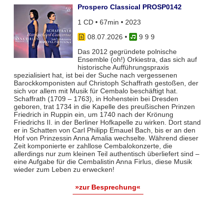
Prospero Classical PROSP0142
1 CD • 67min • 2023
08.07.2026
•
9 9 9
Das 2012 gegründete polnische
Ensemble (oh!) Orkiestra, das sich auf
historische Aufführungspraxis
spezialisiert hat, ist bei der Suche nach vergessenen
Barockkomponisten auf Christoph Schaffrath gestoßen, der
sich vor allem mit Musik für Cembalo beschäftigt hat.
Schaffrath (1709 – 1763), in Hohenstein bei Dresden
geboren, trat 1734 in die Kapelle des preußischen Prinzen
Friedrich in Ruppin ein, um 1740 nach der Krönung
Friedrichs II. in der Berliner Hofkapelle zu wirken. Dort stand
er in Schatten von Carl Philipp Emauel Bach, bis er an den
Hof von Prinzessin Anna Amalia wechselte. Während dieser
Zeit komponierte er zahllose Cembalokonzerte, die
allerdings nur zum kleinen Teil authentisch überliefert sind –
eine Aufgabe für die Cembalistin Anna Firlus, diese Musik
wieder zum Leben zu erwecken!
»zur Besprechung«