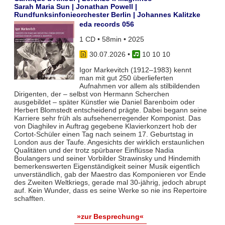
Sarah Maria Sun | Jonathan Powell |
Rundfunksinfonieorchester Berlin | Johannes Kalitzke
eda records 056
1 CD • 58min • 2025
30.07.2026
•
10 10 10
Igor Markevitch (1912–1983) kennt
man mit gut 250 überlieferten
Aufnahmen vor allem als stilbildenden
Dirigenten, der – selbst von Hermann Scherchen
ausgebildet – später Künstler wie Daniel Barenboim oder
Herbert Blomstedt entscheidend prägte. Dabei begann seine
Karriere sehr früh als aufsehenerregender Komponist. Das
von Diaghilev in Auftrag gegebene Klavierkonzert hob der
Cortot-Schüler einen Tag nach seinem 17. Geburtstag in
London aus der Taufe. Angesichts der wirklich erstaunlichen
Qualitäten und der trotz spürbarer Einflüsse Nadia
Boulangers und seiner Vorbilder Strawinsky und Hindemith
bemerkenswerten Eigenständigkeit seiner Musik eigentlich
unverständlich, gab der Maestro das Komponieren vor Ende
des Zweiten Weltkriegs, gerade mal 30-jährig, jedoch abrupt
auf. Kein Wunder, dass es seine Werke so nie ins Repertoire
schafften.
»zur Besprechung«