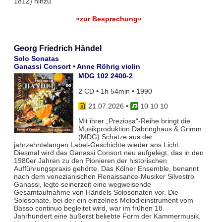
1812) hinzu.
»zur Besprechung«
Georg Friedrich Händel
Solo Sonatas
Ganassi Consort • Anne Röhrig violin
MDG 102 2400-2
2 CD • 1h 54min • 1990
21.07.2026
•
10 10 10
Mit ihrer „Preziosa“-Reihe bringt die
Musikproduktion Dabringhaus & Grimm
(MDG) Schätze aus der
jahrzehntelangen Label-Geschichte wieder ans Licht.
Diesmal wird das Ganassi Consort neu aufgelegt, das in den
1980er Jahren zu den Pionieren der historischen
Aufführungspraxis gehörte. Das Kölner Ensemble, benannt
nach dem venezianischen Renaissance-Musiker Silvestro
Ganassi, legte seinerzeit eine wegweisende
Gesamtaufnahme von Händels Solosonaten vor. Die
Solosonate, bei der ein einzelnes Melodieinstrument vom
Basso continuo begleitet wird, war im frühen 18.
Jahrhundert eine äußerst beliebte Form der Kammermusik.