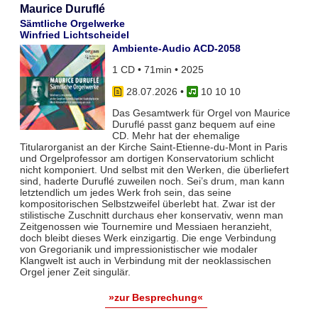
Maurice Duruflé
Sämtliche Orgelwerke
Winfried Lichtscheidel
Ambiente-Audio ACD-2058
1 CD • 71min • 2025
28.07.2026
•
10 10 10
Das Gesamtwerk für Orgel von Maurice
Duruflé passt ganz bequem auf eine
CD. Mehr hat der ehemalige
Titularorganist an der Kirche Saint-Etienne-du-Mont in Paris
und Orgelprofessor am dortigen Konservatorium schlicht
nicht komponiert. Und selbst mit den Werken, die überliefert
sind, haderte Duruflé zuweilen noch. Sei’s drum, man kann
letztendlich um jedes Werk froh sein, das seine
kompositorischen Selbstzweifel überlebt hat. Zwar ist der
stilistische Zuschnitt durchaus eher konservativ, wenn man
Zeitgenossen wie Tournemire und Messiaen heranzieht,
doch bleibt dieses Werk einzigartig. Die enge Verbindung
von Gregorianik und impressionistischer wie modaler
Klangwelt ist auch in Verbindung mit der neoklassischen
Orgel jener Zeit singulär.
»zur Besprechung«