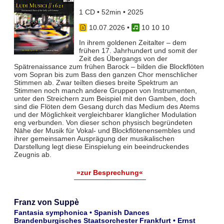
1 CD • 52min • 2025
10.07.2026
•
10 10 10
In ihrem goldenen Zeitalter – dem
frühen 17. Jahrhundert und somit der
Zeit des Übergangs von der
Spätrenaissance zum frühen Barock – bilden die Blockflöten
vom Sopran bis zum Bass den ganzen Chor menschlicher
Stimmen ab. Zwar teil­ten dieses breite Spektrum an
Stimmen noch manch andere Gruppen von Instrumenten,
unter den Streichern zum Bei­spiel mit den Gamben, doch
sind die Flöten dem Gesang durch das Medium des Atems
und der Möglichkeit vergleich­barer klanglicher Modulation
eng verbunden. Von dieser schon physisch begründeten
Nähe der Musik für Vokal- und Blockflö­tenensembles und
ihrer gemeinsamen Ausprägung der musikalischen
Darstellung legt diese Einspielung ein beeindruckendes
Zeugnis ab.
»zur Besprechung«
Franz von Suppè
Fantasia symphonica • Spanish Dances
Brandenburgisches Staatsorchester Frankfurt • Ernst