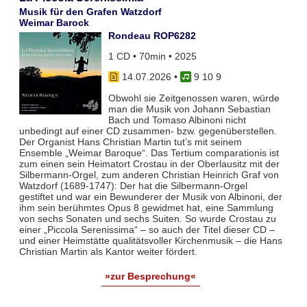
Musik für den Grafen Watzdorf
Weimar Barock
Rondeau ROP6282
1 CD • 70min • 2025
14.07.2026
•
9 10 9
Obwohl sie Zeitgenossen waren, würde
man die Musik von Johann Sebastian
Bach und Tomaso Albinoni nicht
unbedingt auf einer CD zusammen- bzw. gegenüberstellen.
Der Organist Hans Christian Martin tut’s mit seinem
Ensemble „Weimar Baroque“. Das Tertium comparationis ist
zum einen sein Heimatort Crostau in der Oberlausitz mit der
Silbermann-Orgel, zum anderen Christian Heinrich Graf von
Watzdorf (1689-1747): Der hat die Silbermann-Orgel
gestiftet und war ein Bewunderer der Musik von Albinoni, der
ihm sein berühmtes Opus 8 gewidmet hat, eine Sammlung
von sechs Sonaten und sechs Suiten. So wurde Crostau zu
einer „Piccola Serenissima“ – so auch der Titel dieser CD –
und einer Heimstätte qualitätsvoller Kirchenmusik – die Hans
Christian Martin als Kantor weiter fördert.
»zur Besprechung«