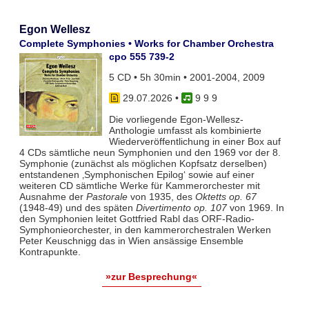
Egon Wellesz
Complete Symphonies • Works for Chamber Orchestra
cpo 555 739-2
5 CD • 5h 30min • 2001-2004, 2009
29.07.2026
•
9 9 9
Die vorliegende Egon-Wellesz-
Anthologie umfasst als kombinierte
Wiederveröffentlichung in einer Box auf
4 CDs sämtliche neun Symphonien und den 1969 vor der 8.
Symphonie (zunächst als möglichen Kopfsatz derselben)
entstandenen ‚Symphonischen Epilog‘ sowie auf einer
weiteren CD sämtliche Werke für Kammerorchester mit
Ausnahme der
Pastorale
von 1935, des
Oktetts op. 67
(1948-49) und des späten
Divertimento op. 107
von 1969. In
den Symphonien leitet Gottfried Rabl das ORF-Radio-
Symphonieorchester, in den kammerorchestralen Werken
Peter Keuschnigg das in Wien ansässige Ensemble
Kontrapunkte.
»zur Besprechung«