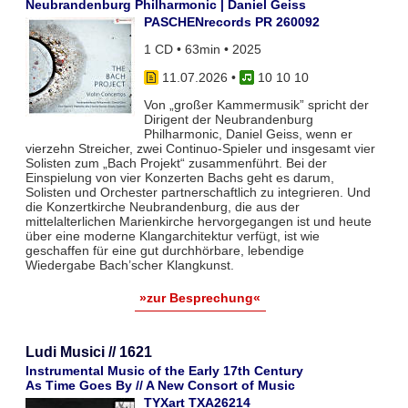
Neubrandenburg Philharmonic | Daniel Geiss
PASCHENrecords PR 260092
1 CD • 63min • 2025
11.07.2026
•
10 10 10
Von „großer Kammermusik” spricht der
Dirigent der Neubrandenburg
Philharmonic, Daniel Geiss, wenn er
vierzehn Streicher, zwei Continuo-Spieler und insgesamt vier
Solisten zum „Bach Projekt“ zusammenführt. Bei der
Einspielung von vier Konzerten Bachs geht es darum,
Solisten und Orchester partnerschaftlich zu integrieren. Und
die Konzertkirche Neubrandenburg, die aus der
mittelalterlichen Marienkirche hervorgegangen ist und heute
über eine moderne Klangarchitektur verfügt, ist wie
geschaffen für eine gut durchhörbare, lebendige
Wiedergabe Bach’scher Klangkunst.
»zur Besprechung«
Ludi Musici // 1621
Instrumental Music of the Early 17th Century
As Time Goes By // A New Consort of Music
TYXart TXA26214