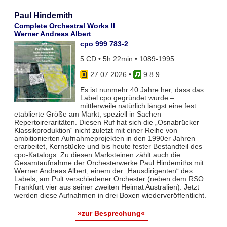
Paul Hindemith
Complete Orchestral Works II
Werner Andreas Albert
cpo 999 783-2
5 CD • 5h 22min • 1089-1995
27.07.2026
•
9 8 9
Es ist nunmehr 40 Jahre her, dass das
Label cpo gegründet wurde –
mittlerweile natürlich längst eine fest
etablierte Größe am Markt, speziell in Sachen
Repertoireraritäten. Diesen Ruf hat sich die „Osnabrücker
Klassikproduktion“ nicht zuletzt mit einer Reihe von
ambitionierten Aufnahmeprojekten in den 1990er Jahren
erarbeitet, Kernstücke und bis heute fester Bestandteil des
cpo-Katalogs. Zu diesen Marksteinen zählt auch die
Gesamtaufnahme der Orchesterwerke Paul Hindemiths mit
Werner Andreas Albert, einem der „Hausdirigenten“ des
Labels, am Pult verschiedener Orchester (neben dem RSO
Frankfurt vier aus seiner zweiten Heimat Australien). Jetzt
werden diese Aufnahmen in drei Boxen wiederveröffentlicht.
»zur Besprechung«