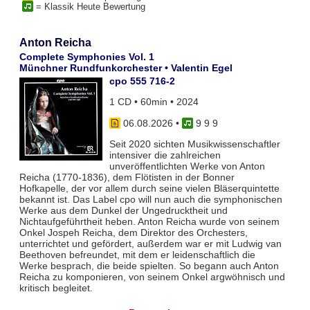
= Klassik Heute Bewertung
Anton Reicha
Complete Symphonies Vol. 1
Münchner Rundfunkorchester • Valentin Egel
cpo 555 716-2
1 CD • 60min • 2024
06.08.2026
•
9 9 9
Seit 2020 sichten Musikwissenschaftler
intensiver die zahlreichen
unveröffentlichten Werke von Anton
Reicha (1770-1836), dem Flötisten in der Bonner
Hofkapelle, der vor allem durch seine vielen Bläserquintette
bekannt ist. Das Label cpo will nun auch die symphonischen
Werke aus dem Dunkel der Ungedrucktheit und
Nichtaufgeführtheit heben. Anton Reicha wurde von seinem
Onkel Jospeh Reicha, dem Direktor des Orchesters,
unterrichtet und gefördert, außerdem war er mit Ludwig van
Beethoven befreundet, mit dem er leidenschaftlich die
Werke besprach, die beide spielten. So begann auch Anton
Reicha zu komponieren, von seinem Onkel argwöhnisch und
kritisch begleitet.