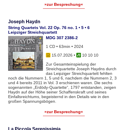
»zur Besprechung«
Joseph Haydn
String Quartets Vol. 22 Op. 76 no. 1 • 5 • 6
Leipziger Streichquartett
MDG 307 2386-2
1 CD • 63min • 2024
15.07.2026
•
10 10 10
Zur Gesamteinspielung der
Streichquartette Joseph Haydns durch
das Leipziger Streichquartett fehlten
noch die Nummern 1, 5 und 6, nachdem die Nummern 2, 3
und 4 bereits 2011 in Vol. 3 erschienen waren. Die sechs
sogenannten „Erdödy-Quartette“, 1797 entstanden, zeigen
Haydn auf der Höhe seiner Schaffenskraft und seines
Einfallsreichtums, begeisternd in den Details wie in den
großen Spannungsbögen.
»zur Besprechung«
La Piccola Serenissimia