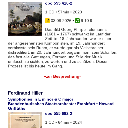
cpo 555 410-2
1 CD • 57min • 2020
03.08.2026
•
9 10 9
Das Bild Georg Philipp Telemanns
(1681 – 1767) schwankt im Lauf der
Zeit: im 18. Jahrhundert war er einer
der angesehensten Komponisten, im 19. Jahrhundert
verblasste sein Ruhm, er wurde gar als Vielschreiber
diskreditiert, im 20. Jahrhundert begann man, sein Schaffen,
das fast alle Gattungen, Formen und Stile der Musik
umfasst, zu sichten, zu werten und zu schätzen. Dieser
Prozess ist bis heute im Gang.
»zur Besprechung«
Ferdinand Hiller
Symphonies in E minor & C major
Brandenburisches Staatsorchester Frankfurt • Howard
Grifftiths
cpo 555 682-2
1 CD • 64min • 2024