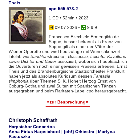
Theis
cpo 555 573-2
1 CD • 52min • 2023
09.07.2026
•
9 9 9
Francesco Ezechiele Ermengildo de
Suppe, besser bekannt als Franz von
Suppé gilt als einer der Väter der
Wiener Operette und wird heutzutage mit Wunschkonzert-
Titelnb wie
Banditenstreichen, Boccaccio, Leichter Kavallerie
sowie
Dichter und Bauer
assoziiert, wobei sich hauptsächlich
die Ouvertüren noch einer gewissen Präsenz erfreuen. Ernst
Theis und das Brandenburgische Staatsorchester Frankfurt
haben jetzt als absolutes Kuriosum dessen
Fantasia
simphonia
über Themen S. K. Hoheit Herzog Ernst von
Coburg-Gotha und zwei Suiten mit Spanischen Tänzen
ausgegraben und beim Raritäten-Label cpo herausgebracht.
»zur Besprechung«
Christoph Schaffrath
Harpsichor Concertos
Anna Firlus Harpsichord | {oh!} Orkiestra | Martyna
Pastuszka