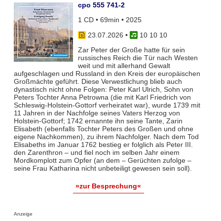
cpo 555 741-2
1 CD • 69min • 2025
23.07.2026
•
10 10 10
Zar Peter der Große hatte für sein
russisches Reich die Tür nach Westen
weit und mit allerhand Gewalt
aufgeschlagen und Russland in den Kreis der europäischen
Großmächte geführt. Diese Verwestlichung blieb auch
dynastisch nicht ohne Folgen: Peter Karl Ulrich, Sohn von
Peters Tochter Anna Petrowna (die mit Karl Friedrich von
Schleswig-Holstein-Gottorf verheiratet war), wurde 1739 mit
11 Jahren in der Nachfolge seines Vaters Herzog von
Holstein-Gottorf; 1742 ernannte ihn seine Tante, Zarin
Elisabeth (ebenfalls Tochter Peters des Großen und ohne
eigene Nachkommen), zu ihrem Nachfolger. Nach dem Tod
Elisabeths im Januar 1762 bestieg er folglich als Peter III.
den Zarenthron – und fiel noch im selben Jahr einem
Mordkomplott zum Opfer (an dem – Gerüchten zufolge –
seine Frau Katharina nicht unbeteiligt gewesen sein soll).
»zur Besprechung«
Anzeige