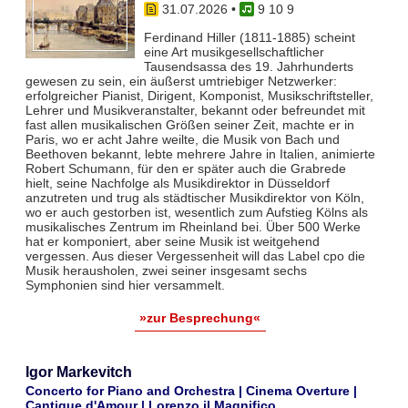
31.07.2026
•
9 10 9
Ferdinand Hiller (1811-1885) scheint
eine Art musikgesellschaftlicher
Tausendsassa des 19. Jahrhunderts
gewesen zu sein, ein äußerst umtriebiger Netzwerker:
erfolgreicher Pianist, Dirigent, Komponist, Musikschriftsteller,
Lehrer und Musikveranstalter, bekannt oder befreundet mit
fast allen musikalischen Größen seiner Zeit, machte er in
Paris, wo er acht Jahre weilte, die Musik von Bach und
Beethoven bekannt, lebte mehrere Jahre in Italien, animierte
Robert Schumann, für den er später auch die Grabrede
hielt, seine Nachfolge als Musikdirektor in Düsseldorf
anzutreten und trug als städtischer Musikdirektor von Köln,
wo er auch gestorben ist, wesentlich zum Aufstieg Kölns als
musikalisches Zentrum im Rheinland bei. Über 500 Werke
hat er komponiert, aber seine Musik ist weitgehend
vergessen. Aus dieser Vergessenheit will das Label cpo die
Musik herausholen, zwei seiner insgesamt sechs
Symphonien sind hier versammelt.
»zur Besprechung«
Igor Markevitch
Concerto for Piano and Orchestra | Cinema Overture |
Cantique d'Amour | Lorenzo il Magnifico