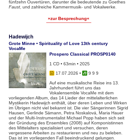
fünfzehn Ouvertüren, darunter die bedeutende zu Goethes
Faust
, und zahlreiche Kammermusik- und Vokalwerke.
»zur Besprechung«
Hadewijch
Grote Minne • Spirituality of Love 13th century
VocaMe
Prospero Classical PROSP0140
1 CD • 63min • 2025
17.07.2026
•
9 9 9
Auf eine musikalische Reise ins 13.
Jahrhundert führt uns das
Vokalensemble VocaMe mit dem
vorliegenden Album, das 14 Lieder der mittelalterlichen
Mystikerin Hadewijch enthält, über deren Leben und Wirken
im Übrigen nicht viel bekannt ist. Die vier Sängerinnen Sigrid
Hausen, Gerlinde Sämann, Petra Noskalová, Maria Hauer
und der Multi-Instrumentalist Michael Popp haben sich seit
der Gründung des Ensembles (2008) auf Komponistinnen
des Mittelalters spezialisiert und versuchen, deren
vergessene Arbeiten zu restaurieren und neu zu beleben.
Das ist im vorliegenden Fall beeindruckend gelungen.