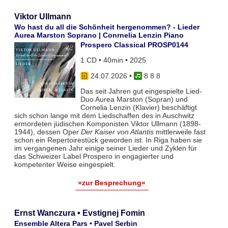
Viktor Ullmann
Wo hast du all die Schönheit hergenommen? - Lieder
Aurea Marston Soprano | Conrnelia Lenzin Piano
Prospero Classical PROSP0144
1 CD • 40min • 2025
24.07.2026
•
8 8 8
Das seit Jahren gut eingespielte Lied-
Duo Aurea Marston (Sopran) und
Cornelia Lenzin (Klavier) beschäftigt
sich schon lange mit dem Liedschaffen des in Auschwitz
ermordeten jüdischen Komponisten Viktor Ullmann (1898-
1944), dessen Oper
Der Kaiser von Atlantis
mittlerweile fast
schon ein Repertoirestück geworden ist. In Riga haben sie
im vergangenen Jahr einige seiner Lieder und Zyklen für
das Schweizer Label Prospero in engagierter und
kompetenter Weise eingespielt.
»zur Besprechung«
Ernst Wanczura • Evstignej Fomin
Ensemble Altera Pars • Pavel Serbin