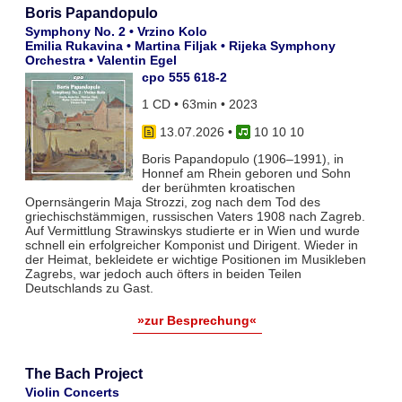
Boris Papandopulo
Symphony No. 2 • Vrzino Kolo
Emilia Rukavina • Martina Filjak • Rijeka Symphony
Orchestra • Valentin Egel
cpo 555 618-2
1 CD • 63min • 2023
13.07.2026
•
10 10 10
Boris Papandopulo (1906–1991), in
Honnef am Rhein geboren und Sohn
der berühmten kroatischen
Opernsängerin Maja Strozzi, zog nach dem Tod des
griechischstämmigen, russischen Vaters 1908 nach Zagreb.
Auf Vermittlung Strawinskys studierte er in Wien und wurde
schnell ein erfolgreicher Komponist und Dirigent. Wieder in
der Heimat, bekleidete er wichtige Positionen im Musikleben
Zagrebs, war jedoch auch öfters in beiden Teilen
Deutschlands zu Gast.
»zur Besprechung«
The Bach Project
Violin Concerts