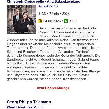
Christoph Croisé cello • Ana Bakradze piano
Avie AV2837
1 CD • 74min • 2024
04.08.2026
•
9 9 9
Der schweizerisch-französische Cellist
Christoph Croisé und die georgische
Pianistin Ana Bakradze nehmen den
Zuhörer mit auf eine musikalische Reise: von französischer
Eleganz über slawische Melancholie bis zum spanischen
Temperament. Den roten Faden zwischen unterschiedlichen
Stilen und Epochen offenbart der Albumtitel „Folklore“ –
durch alle Kompositionen weht der Geist der Volksmusik. Die
Bandbreite reicht von Robert Schumann über Gabriel Fauré
bis zu Béla Bartók. Sieben verschiedene Komponisten
erklingen insgesamt. Einige von ihnen nutzten echte
Volksmelodien; andere ahmen die charakteristischen Klänge
und Rhythmen nach. Stücke, die für Cello und Klavier
geschrieben wurden, stehen neben Transkriptionen.
»zur Besprechung«
Georg Philipp Telemann
Wind Overtures Vol. 3