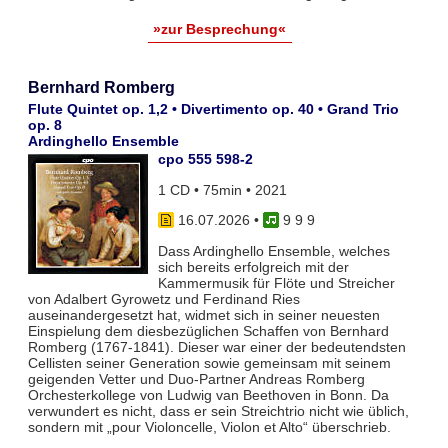
»zur Besprechung«
Bernhard Romberg
Flute Quintet op. 1,2 • Divertimento op. 40 • Grand Trio
op. 8
Ardinghello Ensemble
cpo 555 598-2
1 CD • 75min • 2021
16.07.2026
•
9 9 9
Dass Ardinghello Ensemble, welches
sich bereits erfolgreich mit der
Kammermusik für Flöte und Streicher
von Adalbert Gyrowetz und Ferdinand Ries
auseinandergesetzt hat, widmet sich in seiner neuesten
Einspielung dem diesbezüglichen Schaffen von Bernhard
Romberg (1767-1841). Dieser war einer der bedeutendsten
Cellisten seiner Generation sowie gemeinsam mit seinem
geigenden Vetter und Duo-Partner Andreas Romberg
Orchesterkollege von Ludwig van Beethoven in Bonn. Da
verwundert es nicht, dass er sein Streichtrio nicht wie üblich,
sondern mit „pour Violoncelle, Violon et Alto“ überschrieb.