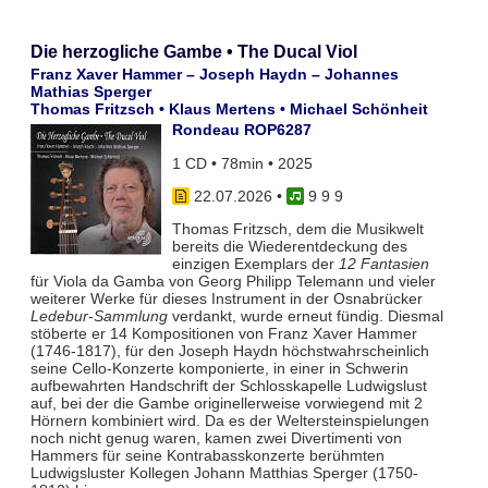
Die herzogliche Gambe • The Ducal Viol
Franz Xaver Hammer – Joseph Haydn – Johannes
Mathias Sperger
Thomas Fritzsch • Klaus Mertens • Michael Schönheit
Rondeau ROP6287
1 CD • 78min • 2025
22.07.2026
•
9 9 9
Thomas Fritzsch, dem die Musikwelt
bereits die Wiederentdeckung des
einzigen Exemplars der
12 Fantasien
für Viola da Gamba von Georg Philipp Telemann und vieler
weiterer Werke für dieses Instrument in der Osnabrücker
Ledebur-Sammlung
verdankt, wurde erneut fündig. Diesmal
stöberte er 14 Kompositionen von Franz Xaver Hammer
(1746-1817), für den Joseph Haydn höchstwahrscheinlich
seine Cello-Konzerte komponierte, in einer in Schwerin
aufbewahrten Handschrift der Schlosskapelle Ludwigslust
auf, bei der die Gambe originellerweise vorwiegend mit 2
Hörnern kombiniert wird. Da es der Weltersteinspielungen
noch nicht genug waren, kamen zwei Divertimenti von
Hammers für seine Kontrabasskonzerte berühmten
Ludwigsluster Kollegen Johann Matthias Sperger (1750-