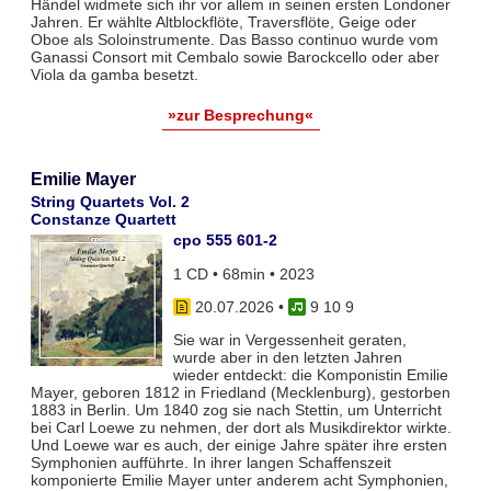
Händel widmete sich ihr vor allem in seinen ersten Londoner
Jahren. Er wählte Altblockflöte, Traversflöte, Geige oder
Oboe als Soloinstrumente. Das Basso continuo wurde vom
Ganassi Consort mit Cembalo sowie Barockcello oder aber
Viola da gamba besetzt.
»zur Besprechung«
Emilie Mayer
String Quartets Vol. 2
Constanze Quartett
cpo 555 601-2
1 CD • 68min • 2023
20.07.2026
•
9 10 9
Sie war in Vergessenheit geraten,
wurde aber in den letzten Jahren
wieder entdeckt: die Komponistin Emilie
Mayer, geboren 1812 in Friedland (Mecklenburg), gestorben
1883 in Berlin. Um 1840 zog sie nach Stettin, um Unterricht
bei Carl Loewe zu nehmen, der dort als Musikdirektor wirkte.
Und Loewe war es auch, der einige Jahre später ihre ersten
Symphonien aufführte. In ihrer langen Schaffenszeit
komponierte Emilie Mayer unter anderem acht Symphonien,